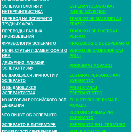
ЭСПЕРАНТОЛОГИЯ И
ESPERANTOLOGIO KAJ
ИНТЕРЛИНГВИСТИКА
INTERLINGVISTIKO
ПЕРЕВОД НА ЭСПЕРАНТО
TRADUKO DE MALSIMPLAJ
ТРУДНЫХ ФРАЗ
FRAZOJ
ПЕРЕВОДЫ РАЗНЫХ
TRADUKOJ DE DIVERSAJ
ПРОИЗВЕДЕНИЙ
VERKOJ
ФРАЗЕОЛОГИЯ ЭСПЕРАНТО
FRAZEOLOGIO DE ESPERANTO
РЕЧИ, СТАТЬИ Л.ЗАМЕНГОФА И О
VERKOJ DE ZAMENHOF KAJ
НЕМ
PRI LI
ДВИЖЕНИЯ, БЛИЗКИЕ
PROKSIMAJ MOVADOJ
ЭСПЕРАНТИЗМУ
ВЫДАЮЩИЕСЯ ЛИЧНОСТИ И
ELSTARAJ PERSONOJ KAJ
ЭСПЕРАНТО
ESPERANTO
О ВЫДАЮЩИХСЯ
PRI ELSTARAJ
ЭСПЕРАНТИСТАХ
ESPERANTISTOJ
ИЗ ИСТОРИИ РОССИЙСКОГО ЭСП.
EL HISTORIO DE RUSIA E-
ДВИЖЕНИЯ
MOVADO
KION ONI SKRIBAS PRI
ЧТО ПИШУТ ОБ ЭСПЕРАНТО
ESPERANTO
ЭСПЕРАНТО В ЛИТЕРАТУРЕ
ESPERANTO EN LITERATURO
ПОЧЕМУ ЭСП.ДВИЖЕНИЕ НЕ
KIAL E-MOVADO NE