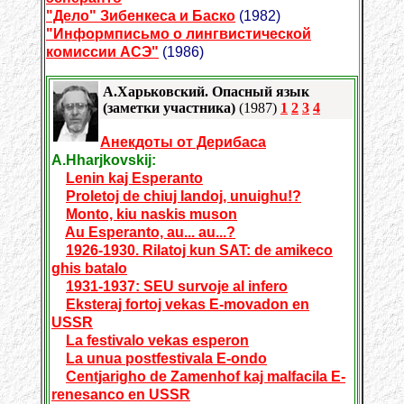
"Дело" Зибенкеса и Баско
(1982)
"Информписьмо о лингвистической
комиссии АСЭ"
(1986)
А.Харьковский. Опасный язык
(заметки участника)
(1987)
1
2
3
4
Анекдоты от Дерибаса
A.Hharjkovskij:
Lenin kaj Esperanto
Proletoj de chiuj landoj, unuighu!?
Monto, kiu naskis muson
Au Esperanto, au... au...?
1926-1930. Rilatoj kun SAT: de amikeco
ghis batalo
1931-1937: SEU survoje al infero
Eksteraj fortoj vekas E-movadon en
USSR
La festivalo vekas esperon
La unua postfestivala E-ondo
Centjarigho de Zamenhof kaj malfacila E-
renesanco en USSR