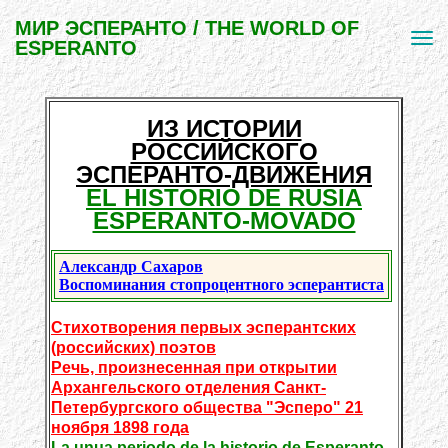
МИР ЭСПЕРАНТО / THE WORLD OF
ESPERANTO
ИЗ ИСТОРИИ
РОССИЙСКОГО
ЭСПЕРАНТО-ДВИЖЕНИЯ
EL HISTORIO DE RUSIA
ESPERANTO-MOVADO
Александр Сахаров
Воспоминания стопроцентного эсперантиста
Стихотворения первых эсперантских
(российских) поэтов
Речь, произнесенная при открытии
Архангельского отделения Санкт-
Петербургского общества "Эсперо" 21
ноября 1898 года
La unua periodo de la historio de Esperanto-