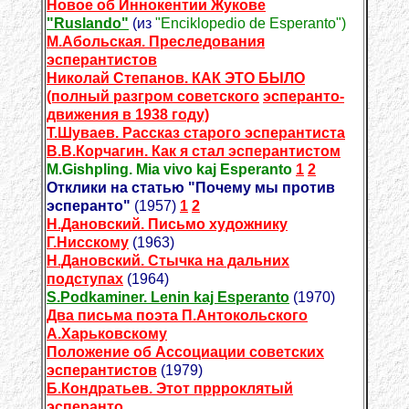
Новое об Иннокентии Жукове
"Ruslando"
(из
"Enciklopedio de Esperanto")
М.Абольская. Преследования
эсперантистов
Николай Степанов. КАК ЭТО БЫЛО
(полный разгром советского
эсперанто-
движения в 1938 году)
Т.Шуваев. Рассказ старого эсперантиста
В.В.Корчагин. Как я стал эсперантистом
M.Gishpling. Mia vivo kaj Esperanto
1
2
Отклики на статью "Почему мы против
эсперанто"
(1957)
1
2
Н.Дановский. Письмо художнику
Г.Нисскому
(1963)
Н.Дановский. Стычка на дальних
подступах
(1964)
S.Podkaminer. Lenin kaj Esperanto
(1970)
Два письма поэта П.Антокольского
А.Харьковскому
Положение об Ассоциации советских
эсперантистов
(1979)
Б.Кондратьев. Этот пррроклятый
эсперанто