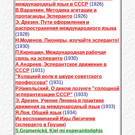
международный язык в СССР
(1926)
В.Варанкин. Методика агитации и
пропаганды Эсперанто
(1926)
Э. Дрезен. Пути оформления и
распространения международного языка
(1928)
Н.Моденов. Пионеры, изучайте эсперанто!
(1930)
П.Кирюшин. Международная рабочая
связь на эсперанто
(1930)
А.Андреев. Эсперантское движение в
СССР
(1931)
"Кулацкий волк в шкуре советского
профессора"
(1931)
Р.Никольский. О диком лозунге "сплошной
эсперантизации СССР"
(1933)
Э. Дрезен. Учение Ленина в практике
движения за международный язык
(1933)
Я.Лоя. Общий язык
(1934)
Из воспоминаний Иды Лисичник
(эсперанто в Грузии)
S.Gramenickij. Kiel mi esperantistighis