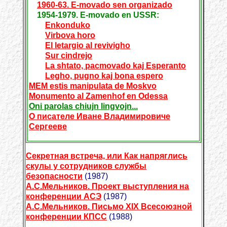
1960-63. E-movado sen organizado
1954-1979. E-movado en USSR:
Enkonduko
Virbova horo
El letargio al revivigho
Sur cindrejo
La shtato, pacmovado kaj Esperanto
Legho, pugno kaj bona espero
MEM estis manipulata de Moskvo
Monumento al Zamenhof en Odessa
Oni parolas chiujn lingvojn...
О писателе Иване Владимировиче
Сергееве
Секретная встреча, или Как напряглись
скулы у сотрудников службы
безопасности
(1987)
А.С.Мельников.
Проект выступления на
конференции АСЭ
(1987)
А.С.Мельников. Письмо XIX Всесоюзной
конференции КПСС
(1988)