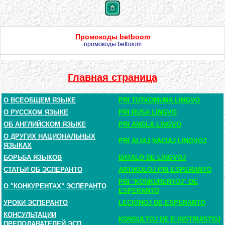
Промокоды betboom
промокоды betboom
Главная страница
О ВСЕОБЩЕМ ЯЗЫКЕ
PRI TUTKOMUNA LINGVO
О РУССКОМ ЯЗЫКЕ
PRI RUSA LINGVO
ОБ АНГЛИЙСКОМ ЯЗЫКЕ
PRI ANGLA LINGVO
О ДРУГИХ НАЦИОНАЛЬНЫХ
PRI ALIAJ NACIAJ LINGVOJ
ЯЗЫКАХ
БОРЬБА ЯЗЫКОВ
BATALO DE LINGVOJ
СТАТЬИ ОБ ЭСПЕРАНТО
ARTIKOLOJ PRI ESPERANTO
PRI "KONKURENTOJ" DE
О "КОНКУРЕНТАХ" ЭСПЕРАНТО
ESPERANTO
УРОКИ ЭСПЕРАНТО
LECIONOJ DE ESPERANTO
КОНСУЛЬТАЦИИ
KONSULTOJ DE E-INSTRUISTOJ
ПРЕПОДАВАТЕЛЕЙ ЭСП.