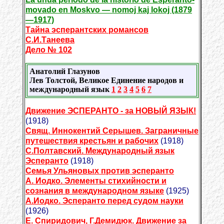
movado en Moskvo — nomoj kaj lokoj (1879
—1917)
Тайна эсперантских романсов
С.И.Танеева
Дело № 102
Анатолий Глазунов
Лев Толстой, Великое Единение народов и
международный язык
1
2
3
4
5
6
7
Движение ЭСПЕРАНТО - за НОВЫЙ ЯЗЫК!
(1918)
Свящ. Иннокентий Серышев. Заграничные
путешествия крестьян и рабочих
(1918)
С.Полтавский. Международный язык
Эсперанто
(1918)
Семья Ульяновых против эсперанто
А. Иодко. Элементы стихийности и
сознания в международном языке
(1925)
А.Иодко. Эсперанто перед судом науки
(1926)
Е. Спиридович, Г.Демидюк. Движение за