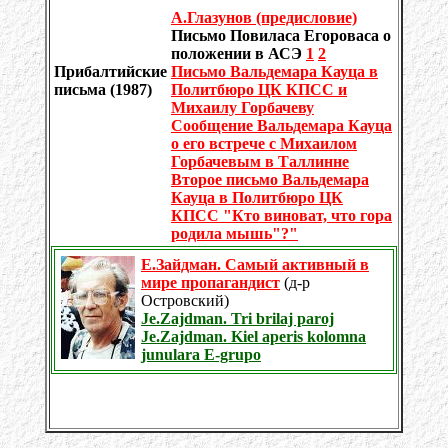
А.Глазунов (предисловие)
Письмо Повиласа Егороваса о
положении в АСЭ
1
2
Прибалтийские
Письмо Вальдемара Кауца в
письма (1987)
Политбюро ЦК КПСС и
Михаилу Горбачеву
Сообщение Вальдемара Кауца
о его встрече с Михаилом
Горбачевым в Таллинне
Второе письмо Вальдемара
Кауца в Политбюро ЦК
КПСС "Кто виноват, что гора
родила мышь"?"
Е.Зайдман. Самый активный в
мире пропагандист
(д-р
Островский)
Je.Zajdman. Tri brilaj paroj
Je.Zajdman. Kiel aperis kolomna
junulara E-grupo