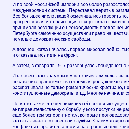
И по всей Российской империи все более разрасталос
международной системы. Переставал верить в разгла
Все большее число людей осмеливались говорить то, 
прогрессивная интеллигенция осуществила самочинно,
принимали резолюции о необходимости превращения 
Петербурга самочинно осуществили право на шествия
немалые демократические свободы.
А позднее, когда началась первая мировая война, ты
и отказывались идти на фронт.
А затем, в феврале 1917 развернулась победоносно 
И во всем этом крамольном историческом деле - выв
поражению правительства огромная роль, конечно же,
расхватывали не только романтические христиане, н
конституционные демократы и т.д. Многие начинали с
Понятно также, что непримиримый противник существ
антиправительственную борьбу, у кого поступки не р
еще более тем эсперантистам, которые проповедовал
кто отказывался от военной службы. К таким людям о
конфликты с правительством и на страшные лишения. 