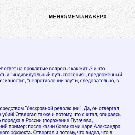
МЕНЮ/MENU/НАВЕРХ
т ответ на проклятые вопросы: как жить? и что
ать и "индивидуальный путь спасения", предложенный
сивности", "непротивлении злу" и, следовательно, в
редством "бескровной революции". Да, он отвергал
 убий! Отвергал также и потому, что считал, опираясь
 порядка в России (поражение Пугачева,
дний пример: после казни боевиками царя Александра
ого эффекта. Отвергал и потому, что видел, что в