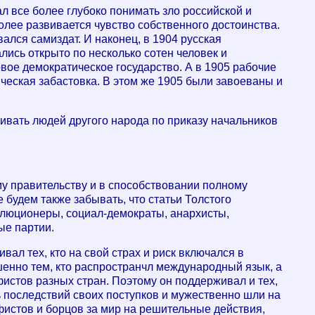
л все более глубоко понимать зло российской и
лее развивается чувство собственного достоинства.
ался самиздат. И наконец, в 1904 русская
лись открыто по несколько сотен человек и
ое демократическое государство. А в 1905 рабочие
ческая забастовка. В этом же 1905 были завоеваны и
бивать людей другого народа по приказу начальников
у правительству и в способствовании полному
 будем также забывать, что статьи Толстого
волюционеры, социал-демократы, анархисты,
ые партии.
л тех, кто на свой страх и риск включался в
шенно тем, кто распространчл международный язык, а
стов разных стран. Поэтому он поддерживал и тех,
ь последствий своих поступков и мужественно шли на
фистов и борцов за мир на решительные действия,