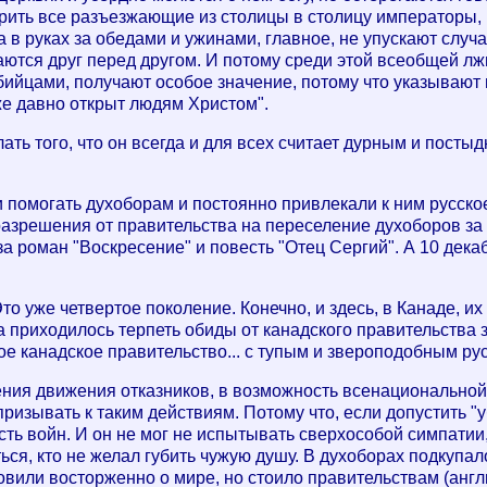
рить все разъезжающие из столицы в столицу императоры, 
а в руках за обедами и ужинами, главное, не упускают слу
ются друг перед другом. И потому среди этой всеобщей лжи
убийцами, получают особое значение, потому что указывают
е давно открыт людям Христом".
ать того, что он всегда и для всех считает дурным и посты
и помогать духоборам и постоянно привлекали к ним русско
разрешения от правительства на переселение духоборов за
за роман "Воскресение" и повесть "Отец Сергий". А 10 дека
то уже четвертое поколение. Конечно, и здесь, в Канаде, 
 приходилось терпеть обиды от канадского правительства з
е канадское правительство... с тупым и звероподобным ру
ния движения отказников, в возможность всенациональной 
 призывать к таким действиям. Потому что, если допустить "
ть войн. И он не мог не испытывать сверхособой симпатии,
ться, кто не желал губить чужую душу. В духоборах подкупа
овили восторженно о мире, но стоило правительствам (англи