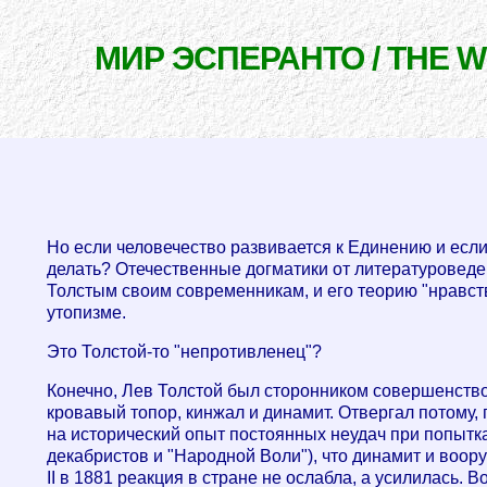
МИР ЭСПЕРАНТО / THE 
Но если человечество развивается к Единению и если 
делать? Отечественные догматики от литературоведе
Толстым своим современникам, и его теорию "нравств
утопизме.
Это Толстой-то "непротивленец"?
Конечно, Лев Толстой был сторонником совершенство
кровавый топор, кинжал и динамит. Отвергал потому, п
на исторический опыт постоянных неудач при попытк
декабристов и "Народной Воли"), что динамит и воо
II в 1881 реакция в стране не ослабла, а усилилась.