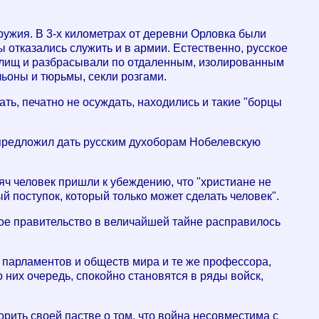
ружия. В 3-х километрах от деревни Орловка были
 отказались служить и в армии. Естественно, русское
жилищ и разбрасывали по отдаленным, изолированным
льоны и тюрьмы, секли розгами.
ать, печатно не осуждать, находились и такие "борцы
н предложил дать русским духоборам Нобелевскую
яч человек пришли к убеждению, что "христиане не
й поступок, который только может сделать человек".
кое правительство в величайшей тайне расправилось
ы парламентов и обществ мира и те же профессора,
 них очередь, спокойно становятся в ряды войск,
орить своей пастве о том, что война несовместима с