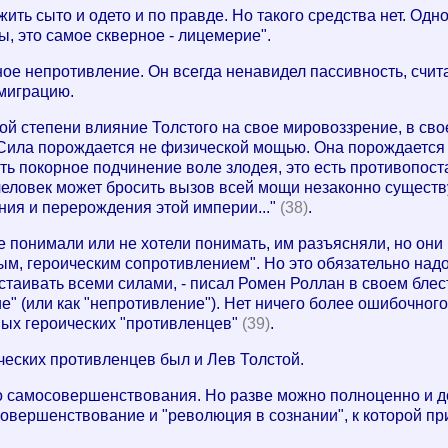
жить сыто и одето и по правде. Но такого средства нет. Одно
ы, это самое скверное - лицемерие".
ное непротивление. Он всегда ненавидел пассивность, счита
миграцию.
 степени влияние Толстого на свое мировоззрение, в свое
 Сила порождается не физической мощью. Она порождается 
сть покорное подчинение воле злодея, это есть противопос
человек может бросить вызов всей мощи незаконно сущест
ния и перерождения этой империи..."
(38)
.
, не понимали или не хотели понимать, им разъясняли, но о
м, героическим сопротивлением". Но это обязательно надо
стаивать всеми силами, - писал Ромен Роллан в своем блес
 (или как "непротивление"). Нет ничего более ошибочного.
мых героических "противленцев"
(39)
.
еских противленцев был и Лев Толстой.
о самосовершенствования. Но разве можно полноценно и д
вершенствование и "революция в сознании", к которой пр