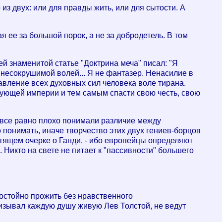
 из двух: или для правды жить, или для сытости. А
я ее за большой порок, а не за добродетель. В том
й знаменитой статье "Доктрина меча" писал: "Я
несокрушимой волей... Я не фантазер. Ненасилие в
тавление всех духовных сил человека воле тирана.
вующей империи и тем самым спасти свою честь, свою
ни все равно плохо понимали различие между
 понимать, иначе творчество этих двух гениев-борцов
тящем очерке о Ганди, - ибо европейцы определяют
 Никто на свете не питает к "пассивности" большего
остойно прожить без нравственного
изывал каждую душу живую Лев Толстой, не ведут