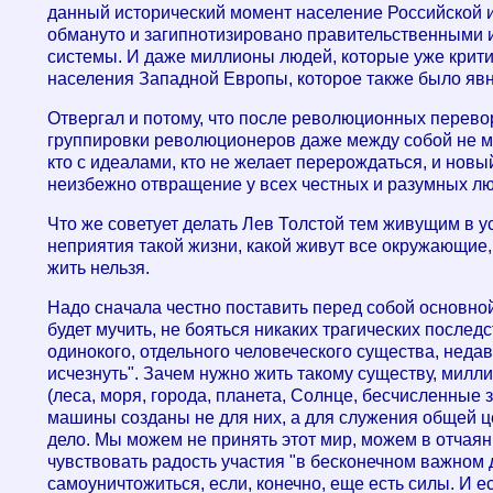
данный исторический момент население Российской и
обмануто и загипнотизировано правительственными и
системы. И даже миллионы людей, которые уже критич
населения Западной Европы, которое также было яв
Отвергал и потому, что после революционных перев
группировки революционеров даже между собой не мог
кто с идеалами, кто не желает перерождаться, и новы
неизбежно отвращение у всех честных и разумных лю
Что же советует делать Лев Толстой тем живущим в у
неприятия такой жизни, какой живут все окружающие,
жить нельзя.
Надо сначала честно поставить перед собой основной
будет мучить, не бояться никаких трагических послед
одинокого, отдельного человеческого существа, недавн
исчезнуть". Зачем нужно жить такому существу, мил
(леса, моря, города, планета, Солнце, бесчисленные 
машины созданы не для них, а для служения общей це
дело. Мы можем не принять этот мир, можем в отчая
чувствовать радость участия "в бесконечном важном 
самоуничтожиться, если, конечно, еще есть силы. И е