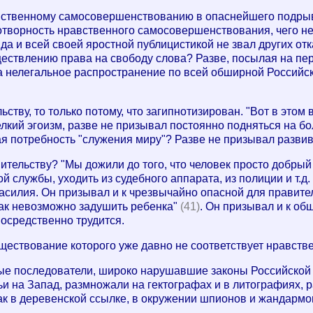
авственному самосовершенствованию в опаснейшего подрывн
отворность нравственного самосовершенствования, чего н
 да и всей своей яростной публицистикой не звал других от
ществлению права на свободу слова? Разве, посылая на пе
а нелегальное распространение по всей обширной Российс
тву, то только потому, что загипнотизирован. "Вот в этом в
елкий эгоизм, разве не призывал постоянно подняться на б
ая потребность "служения миру"? Разве не призывал развив
вительству? "Мы дожили до того, что человек просто добрый
й службы, уходить из судебного аппарата, из полиции и т.д.
насилия. Он призывал и к чрезвычайно опасной для правител
как невозможно задушить ребенка"
(41)
. Он призывал и к об
посредственно трудится.
 существование которого уже давно не соответствует нравс
ные последователи, широко нарушавшие законы Российской 
и на Запад, размножали на гектографах и в литографиях, 
ак в деревенской ссылке, в окружении шпионов и жандармо