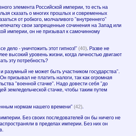
ого элемента Российской империи, то есть на
ельзя сказать о многих прошлых и современных
казаться от робкого, молчаливого "внутреннего"
репечатку свои запрещенные сочинения на Запад или
кой империи, он не призывал к самочинному
се дело - уничтожить этот гипноз!"
(40)
. Разве не
олее высокий уровень жизни, когда личностью двигают
ать эту потребность?
 и разумный не может быть участником государства".
 Он призывал не платить налоги, так как огромная
ьства "военной стачке". Надо довести себя "до
щей земледельческой стачке, чтобы таким путем
твенным нормам нашего времени"
(42)
.
империи. Без своих последователей он бы ничего не
распространяли в пределах империи. Без них он
в.