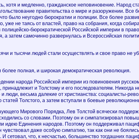
ь, хотя и медленно, гражданское неповиновение. Народ ста
гольствование правительства о мире и разоружении. Все бо
что было неугодно бюрократии и полиции. Все более развив
 уже не таясь от властей, право на собрания, когда собира
полицейско-бюрократической Российской империи в правов
, а затем самочинно развернулась и Всероссийская полити
сячи и тысячи людей стали осуществлять и свое право не у
и более полная, и широкая демократическая революция.
едении народа Российской империи из повиновения русском
 принадлежит и Толстому и его последователям. Никогда не
о и люди, весьма далекие от христианства: социалисты-ре
о статей Толстого, а затем вступали в боевые революционн
ующего Мирового Порядка, Лев Толстой всячески поддержива
асходились со словами. Поэтому он и симпатизировал повы
и идею Единения народов. Поэтому он поддерживал пацифи
н чувствовал даже особую симпатию, так как они не боялис
И сетовал, что, к несчастью, большинство тогдашних паци