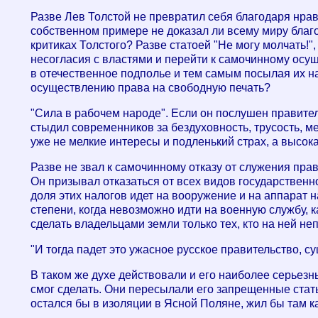
Разве Лев Толстой не превратил себя благодаря нр
собственном примере не доказал ли всему миру благ
критиках Толстого? Разве статоей "Не могу молчать!",
несогласия с властями и перейти к самочинному осу
в отечественное подполье и тем самым посылая их н
осуществлению права на свободную печать?
"Сила в рабочем народе". Если он послушен правительс
стыдил современников за бездуховность, трусость, м
уже не мелкие интересы и подленький страх, а высок
Разве не звал к самочинному отказу от служения пра
Он призывал отказаться от всех видов государственно
доля этих налогов идет на вооружение и на аппарат 
степени, когда невозможно идти на военную службу, 
сделать владельцами земли только тех, кто на ней не
"И тогда падет это ужасное русское правительство,
В таком же духе действовали и его наиболее серьез
смог сделать. Они пересылали его запрещенные стать
остался бы в изоляции в Ясной Поляне, жил бы там к