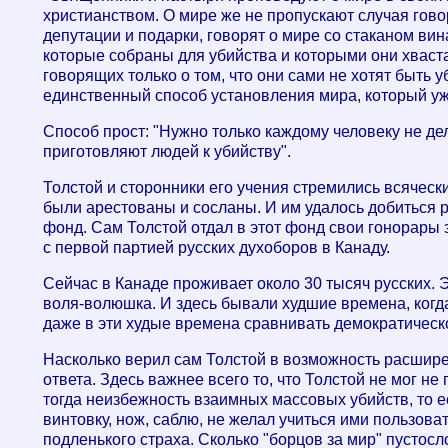
христианством. О мире же не пропускают случая гово
депутации и подарки, говорят о мире со стаканом вин
которые собраны для убийства и которыми они хваста
говорящих только о том, что они сами не хотят быть 
единственный способ установления мира, который уж
Способ прост: "Нужно только каждому человеку не дел
приготовляют людей к убийству".
Толстой и сторонники его учения стремились всяческ
были арестованы и сосланы. И им удалось добиться 
фонд. Сам Толстой отдал в этот фонд свои гонорары 
с первой партией русских духоборов в Канаду.
Сейчас в Канаде проживает около 30 тысяч русских. Э
воля-волюшка. И здесь бывали худшие времена, когда
даже в эти худые времена сравнивать демократическо
Насколько верил сам Толстой в возможность расшире
ответа. Здесь важнее всего то, что Толстой не мог не
тогда неизбежность взаимных массовых убийств, то ес
винтовку, нож, саблю, не желал учиться ими пользова
подленького страха. Сколько "борцов за мир" пустосл