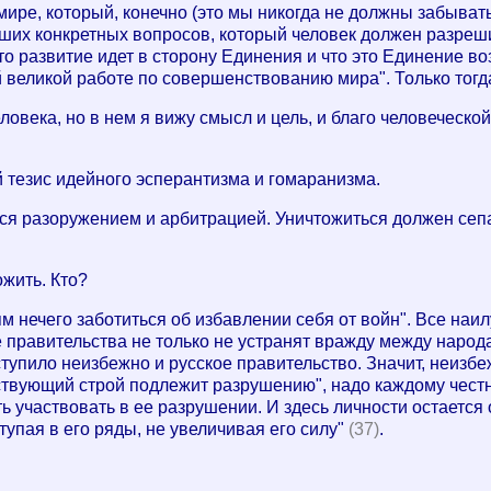
м мире, который, конечно (это мы никогда не должны забыват
их конкретных вопросов, который человек должен разрешить
то развитие идет в сторону Единения и что это Единение во
ой великой работе по совершенствованию мира". Только тогд
ловека, но в нем я вижу смысл и цель, и благо человеческой
й тезис идейного эсперантизма и гомаранизма.
ся разоружением и арбитрацией. Уничтожиться должен сеп
ожить. Кто?
 нечего заботиться об избавлении себя от войн". Все наи
е правительства не только не устранят вражду между наро
упило неизбежно и русское правительство. Значит, неизбе
ствующий строй подлежит разрушению", надо каждому честно
 участвовать в ее разрушении. И здесь личности остается 
ступая в его ряды, не увеличивая его силу"
(37)
.