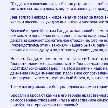
"Люди все изловчаются, как бы так устроиться, чтобы 
жить для сытости и делать вид, что живешь для правд
Лев Толстой никогда и нигде не агитировал за пассив
числе и пассивный уход во внешнюю и внутреннюю э
Великий индиец Махатма Ганди, испытавший в немалой
считаю, что ненасилие несравненно выше насилия...
действии означает сознательное страдание. Это не е
Руководствуясь этими законами нашего бытия, один 
религию и свою душу и подготовить условия для паде
Но и его, Ганди, многие толкователи, как и Толстого
"непротивлением (пассивностью)" и "ненасильственны
будет фальсифицировано. "На этом различии надо на
движение Ганди именно как "пассивное сопротивление"
отвращения, чем этот неутомимый борец, один из са
Таким же неутомимым борцом, одним из самых героич
Бросали и бросают камни в его теорию нравственног
самосовершенствования? Разве нравственное самосо
неизбежно к героическим поступкам?