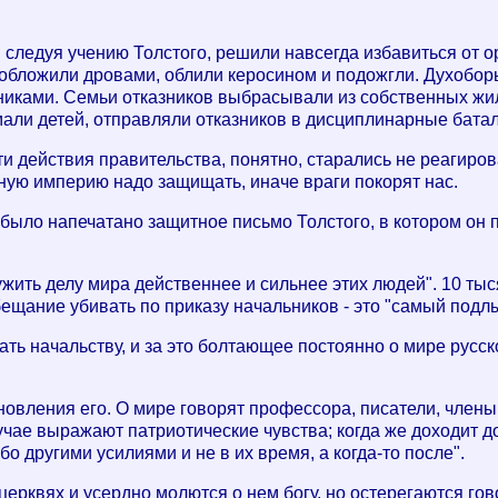
 следуя учению Толстого, решили навсегда избавиться от о
 обложили дровами, облили керосином и подожгли. Духоборы
азниками. Семьи отказников выбрасывали из собственных 
имали детей, отправляли отказников в дисциплинарные бата
и действия правительства, понятно, старались не реагиров
ную империю надо защищать, иначе враги покорят нас.
ах было напечатано защитное письмо Толстого, в котором о
жить делу мира действеннее и сильнее этих людей". 10 тыс
ещание убивать по приказу начальников - это "самый подлы
ать начальству, и за это болтающее постоянно о мире русс
ановления его. О мире говорят профессора, писатели, член
чае выражают патриотические чувства; когда же доходит до
бо другими усилиями и не в их время, а когда-то после".
ерквях и усердно молются о нем богу, но остерегаются гов