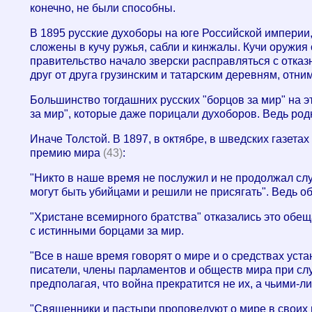
конечно, не были способны.
В 1895 русские духоборы на юге Российской империи,
сложены в кучу ружья, сабли и кинжалы. Кучи оружия
правительство начало зверски расправляться с отк
друг от друга грузинским и татарским деревням, отн
Большинство тогдашних русских "борцов за мир" на эт
за мир", которые даже порицали духоборов. Ведь род
Иначе Толстой. В 1897, в октябре, в шведских газет
премию мира
(43)
:
"Никто в наше время не послужил и не продолжал слу
могут быть убийцами и решили не присягать". Ведь об
"Христане всемирного братства" отказались это обещ
с истинными борцами за мир.
"Все в наше время говорят о мире и о средствах уст
писатели, члены парламентов и обществ мира при слу
предполагая, что война прекратится не их, а чьими-ли
"Священники и пастыри проповедуют о мире в своих ц