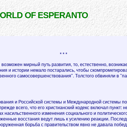
WORLD OF ESPERANTO
* * *
возможен мирный путь развития, то, естественно, возникае
ния и истории немало постарались, чтобы скомпрометиров
енного самосовершенствования". Толстого обвиняли в "пас
вания и Российской системы и Международной системы пос
режде всего, что его христианский кодекс включал пункт: не
ах насильственного изменения социального и политического
руженные восстания ведут лишь к усилению реакции. После
 Вооруженная борьба с правительством явно не давала победн