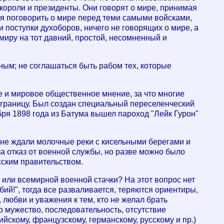
короли и президенты. Они говорят о мире, принимая
чая поговорить о мире перед теми самыми войсками,
 поступки духоборов, ничего не говорящих о мире, а
 миру на тот давний, простой, несомненный и
дным; не соглашаться быть рабом тех, которые
е и мировое общественное мнение, за что многие
 границу. Был создан специальный переселенческий
бря 1898 года из Батума вышел пароход "Лейк Гурон"
их не ждали молочные реки с кисельными берегами и
а отказ от военной службы, но разве можно было
сским правительством.
или всемирной военной стачки? На этот вопрос нет
убий!", тогда все разваливается, теряются ориентиры,
 любви и уважения к тем, кто не желал брать
ло мужество, последовательность, отсутствие
йскому, французскому, германскому, русскому и пр.)