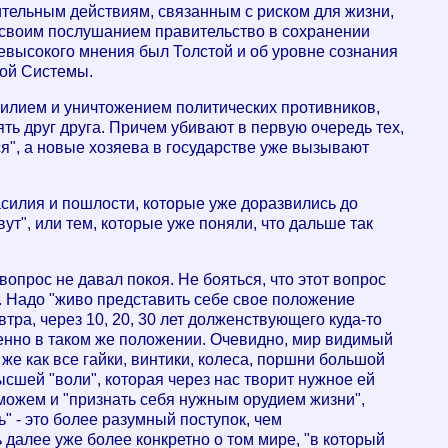
ительным действиям, связанным с риском для жизни,
 своим послушанием правительство в сохранении
Невысокого мнения был Толстой и об уровне сознания
вой Системы.
илием и уничтожением политических противников,
ть друг друга. Причем убивают в первую очередь тех,
ся", а новые хозяева в государстве уже вызывают
асилия и пошлости, которые уже доразвились до
т", или тем, которые уже поняли, что дальше так
опрос не давал покоя. Не бояться, что этот вопрос
а. Надо "живо представить себе свое положение
втра, через 10, 20, 30 лет долженствующего куда-то
енно в таком же положении. Очевидно, мир видимый
 же как все гайки, винтики, колеса, поршни большой
сшей "воли", которая через нас творит нужное ей
можем и "признать себя нужным орудием жизни",
" - это более разумный поступок, чем
 далее уже более конкретно о том мире, "в который