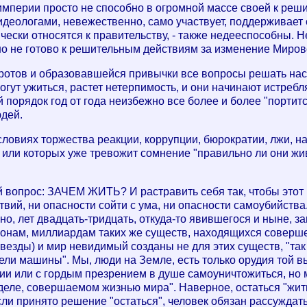
мперии просто не способно в огромной массе своей к реш
деологами, невежественно, само участвует, поддерживает
ески относятся к правительству, - также недееспособны. 
но не готово к решительным действиям за изменение Миро
оротов и образовавшейся привычки все вопросы решать нас
ут ужиться, растет нетерпимость, и они начинают истребля
й порядок год от года неизбежно все более и более "портит
дей.
словиях торжества реакции, коррупции, бюрократии, лжи, н
 или которых уже тревожит сомнение "правильно ли они живу
 вопрос: ЗАЧЕМ ЖИТЬ? И растравить себя так, чтобы этот в
ствий, ни опасности сойти с ума, ни опасности самоубийств
о, лет двадцать-тридцать, откуда-то явившегося и ныне, за
лионам, миллиардам таких же существ, находящихся соверш
звезды) и мир невидимый созданы не для этих существ, "так
ли машины". Мы, люди на Земле, есть только орудия той вы
нии или с гордым презрением в душе самоуничтожиться, но 
деле, совершаемом жизнью мира". Наверное, остаться "жить
сли принято решение "остаться", человек обязан рассуждать