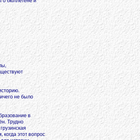
 о бюллетене и
лы,
уществуют
историю.
ничего не было
образование в
ён. Трудно
 грузинская
 когда этот вопрос