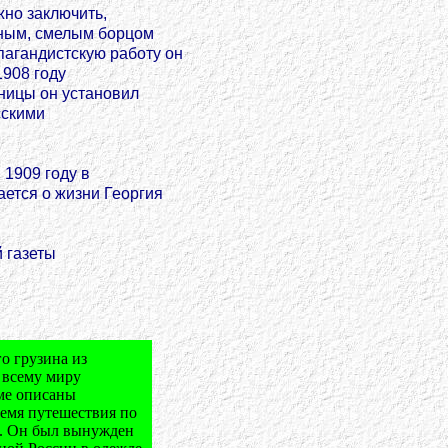
но заключить,
нным, смелым борцом
пагандистскую работу он
1908 году
аницы он установил
сскими
 1909 году в
ется о жизни Георгия
 газеты
о грузина из
 всему миру
рме описаны
ремя путешествия по
я. Он был вынужден