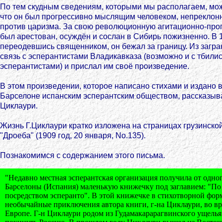
По тем скудным сведениям, которыми мы располагаем, мож
что он был прогрессивно мыслящим человеком, непрекло
против царизма. За свою революционную агитационно-про
был арестован, осуждён и сослан в Сибирь пожизненно. В 
переодевшись священником, он бежал за границу. Из загр
связь с эсперантистами Владикавказа (возможно и с тбили
эсперантистами) и прислал им своё произведение.
В этом произведении, которое написано стихами и издано в
Барселоне испанским эсперантским обществом, рассказыва
Циклаури.
Жизнь Г.Циклаури кратко изложена на страницах грузинской
"Дроеба" (1909 год, 20 января, No.135).
Познакомимся с содержанием этого письма.
"Недавно местная эсперантская организация получила от одног
Барселоны (Испания) маленькую книжечку под заглавием: "По
посредством эсперанто". В этой книжечке в стихотворной фо
необычайные приключения автора книги, г-на Циклаури, во в
Европе. Г-н Циклаури родом из Гудамакарарагвинского ущель