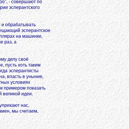
о", - совершают по
ории эсперантского
 и обрабатывать
свещающий эсперантское
мплярах на машинке,
е раз, а
ому делу своё
, пусть хоть таким
огда эсперантисты
на, впасть в уныние,
тных условиях
ым примером показать
 великой идеи.
упрекают нас,
амен, мы считаем,