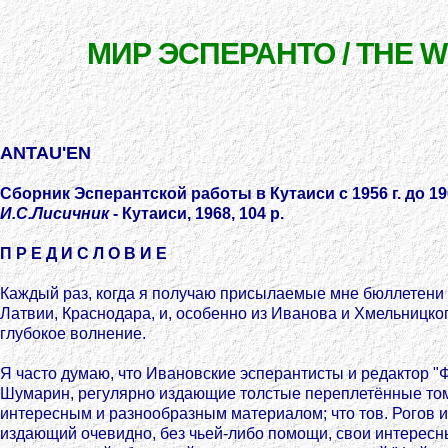
МИР ЭСПЕРАНТО / THE 
ANTAU'EN
Сборник Эсперантской работы в Кутаиси с 1956 г. до 1968
И.С.Лисичник
- Кутаиси, 1968, 104 р.
П Р Е Д И С Л О В И Е
Каждый раз, когда я получаю присылаемые мне бюллетени 
Латвии, Краснодара, и, особенно из Иванова и Хмельницко
глубокое волнение.
Я часто думаю, что Ивановские эсперантисты и редактор "Ф
Шумарин, регулярно издающие толстые переплетённые то
интересным и разнообразным материалом; что тов. Рогов и
издающий очевидно, без чьей-либо помощи, свои интересн