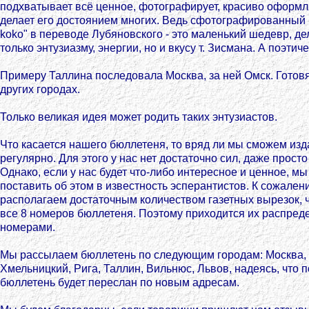
подхватывает всё ценное, фотографирует, красиво оформл
делает его достоянием многих. Ведь сфотографированный 
koko" в переводе Лубяновского - это маленький шедевр, д
только энтузиазму, энергии, но и вкусу т. Зисмана. А поэтич
Примеру Таллина последовала Москва, за ней Омск. Готовя
других городах.
Только великая идея может родить таких энтузиастов.
Что касается нашего бюллетеня, то вряд ли мы сможем изд
регулярно. Для этого у нас нет достаточно сил, даже прост
Однако, если у нас будет что-либо интересное и ценное, м
поставить об этом в известность эсперантистов. К сожален
располагаем достаточным количеством газетных вырезок, 
все 8 номеров бюллетеня. Поэтому приходится их распред
номерами.
Мы рассылаем бюллетень по следующим городам: Москва, 
Хмельницкий, Рига, Таллин, Вильнюс, Львов, надеясь, что 
бюллетень будет переслан по новым адресам.