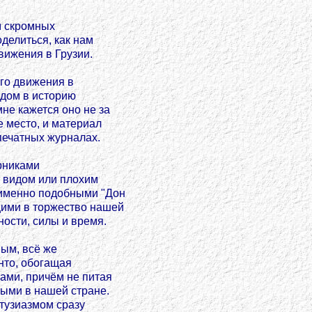
м скромных
оделиться, как нам
вижения в Грузии.
ого движения в
адом в историю
не кажется оно не за
е место, и материал
печатных журналах.
рниками
 видом или плохим
 именно подобными "Дон
щими в торжество нашей
ости, силы и время.
ным, всё же
нто, обогащая
ами, причём не питая
ыми в нашей стране.
нтузиазмом сразу