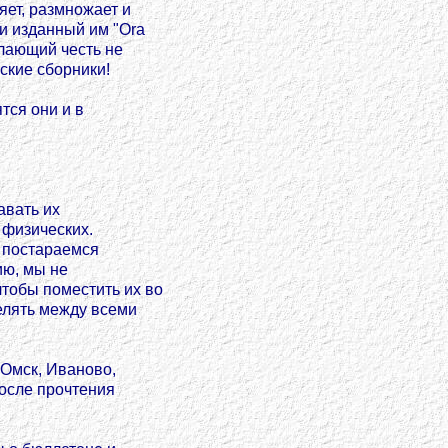
яет, размножает и
и изданный им "Ora
елающий честь не
еские сборники!
тся они и в
авать их
о физических.
ы постараемся
ию, мы не
чтобы поместить их во
елять между всеми
Омск, Иваново,
после прочтения