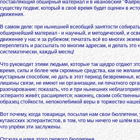
поставляющий обширный материал и в ивановский "Файрер
существу подвиг, который в своё время будет оценен в ист
движения.
В самом деле: при нынешней всеобщей занятости собирать
обширнейший материал - и научный, и методический, и о
движение у нас и за рубежом; печатать всё во многих экзе
переплетать и рассылать по многим адресам, и делать это н
систематически, каждый месяц!
Что руководит этими людьми, которые так щедро отдают эт
время, силы и более чем скромные средства, как не желание
кустарным способом, не дать в этот период безвременья, к
лишены связи, не имеют ни организации, ни печатного орга
разочарование; показать, что и при нынешних неблагоприя
эсперанто живёт, расширяется; наконец, своим собственн
образец стойкости, непоколебимой веры в торжество нашей
Вот почему, когда товарищи, посылая нам свои бюллетени, 
кутаисских эсперантистов, в том, что мы ничего не шлём вз
что упрёки эти заслужены.
Отсюда и идея этого первого бюллетеня.