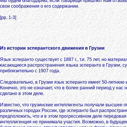
Мы будем благодарны, если товарищи пришлют нам отзывы
свои соображения о его содержании.
[pp. 1-3]
Из истории эсперантского движения в Грузии
Язык эсперанто существует с 1887 г., т.е. 75 лет, но материа
касающиеся распространения языка эсперанто в Грузии, с
приблизительно с 1907 года.
Следовательно, в Грузии язык эсперанто имеет 50-летнюю 
Конечно, это не означает, что в более ранний период у нас 
сделано в этом деле.
Известно, что грузинские интеллигенты получали высшее 
различных городах России, где эсперанто был распростран
предположить, что и в этом прогрессивном деле передовая
интеллигенция не принимала участия. Возможно, в будущем,