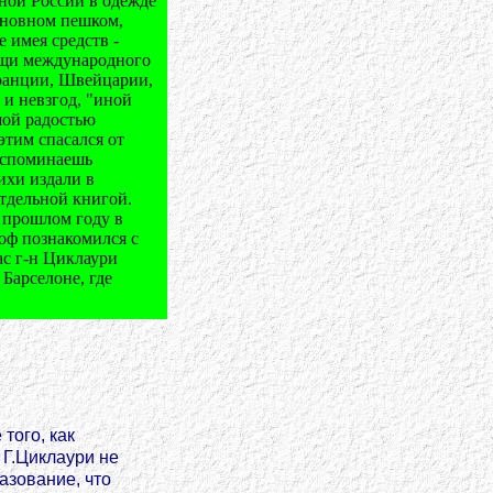
ной России в одежде
сновном пешком,
 имея средств -
мощи международного
Франции, Швейцарии,
 и невзгод, "иной
шой радостью
тим спасался от
вспоминаешь
ихи издали в
тдельной книгой.
 прошлом году в
оф познакомился с
ас г-н Циклаури
 Барселоне, где
того, как
 Г.Циклаури не
азование, что