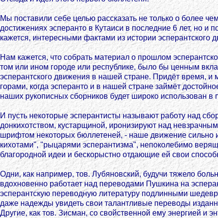
Мы поставили себе целью рассказать не только о более че
достижениях эсперанто в Кутаиси в последние 6 лет, но и п
кажется, интересными фактами из истории эсперантского д
Нам кажется, что собрать материал о прошлом эсперантск
том или ином городе или республике, было бы ценным вкл
эсперантского движения в нашей стране. Придёт время, и м
горами, когда эсперанто и в нашей стране займёт достойно
наших рукописных сборников будет широко использован в 
И пусть некоторые эсперантисты называют работу над сбо
донкихотством, кустарщиной, иронизируют над невзрачным
шрифтом некоторых бюллетеней, - наше движение сильно
кихотами", "рыцарями эсперантизма", непоколебимо веря
благородной идеи и бескорыстно отдающие ей свои способн
Одни, как например, тов. Лубяновский, будучи тяжело боль
вдохновенно работает над переводами Пушкина на эспера
эсперантскую переводную литературу подлинными шедевр
даже надежды увидеть свои талантливые переводы изданн
Другие, как тов. Зисман, со свойственной ему энергией и э