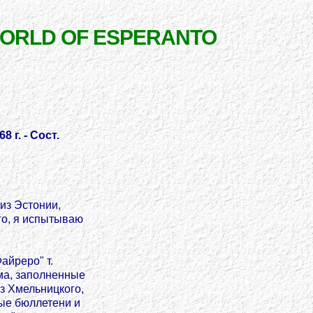
WORLD OF ESPERANTO
 г. - Сост.
из Эстонии,
го, я испытываю
айреро" т.
ма, заполненные
з Хмельницкого,
ые бюллетени и