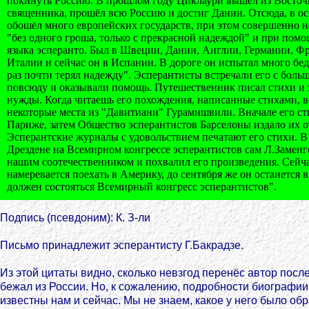
покинуть Россию. В прошлом году Циклаури вышел из Восточ
священника, прошёл всю Россию и достиг Дании. Отсюда, в о
обошёл много европейских государств, при этом совершенно не
"без одного гроша, только с прекрасной надеждой" и при по
языка эсперанто. Был в Швеции, Дании, Англии, Германии, 
Италии и сейчас он в Испании. В дороге он испытал много бед
раз почти терял надежду". Эсперантисты встречали его с боль
повсюду и оказывали помощь. Путешественник писал стихи и э
нужды. Когда читаешь его похождения, написанные стихами, 
некоторые места из "Давитиани" Гурамишвили. Вначале его ст
Париже, затем Общество эсперантистов Барселоны издало их о
Эсперантские журналы с удовольствием печатают его стихи. В
Дрездене на Всемирном конгрессе эсперантистов сам Л.Заменг
нашим соотечественником и похвалил его произведения. Сейч
намеревается поехать в Америку, до сентября же он останется в
должен состояться Всемирный конгресс эсперантистов".
Подпись (псевдоним): К. З-ли
Письмо принадлежит эсперантисту Г.Бакрадзе.
Из этой цитаты видно, сколько невзгод перенёс автор после 
бежал из России. Но, к сожалению, подробности биографии
известны нам и сейчас. Мы не знаем, какое у него было обр