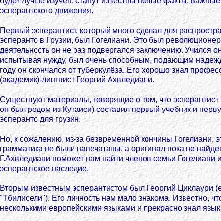
будет лучше изучен, станут известны новые факты, важные
эсперантского движения.
Первый эсперантист, который много сделал для распростр
эсперанто в Грузии, был Гогелиани. Это был революционе
деятельность он не раз подвергался заключению. Учился он
испытывая нужду, был очень способным, подающим надежд
году он скончался от туберкулёза. Его хорошо знал профес
(академик)-лингвист Георгий Ахвледиани.
Существуют материалы, говорящие о том, что эсперантист 
он был родом из Кутаиси) составил первый учебник и перв
эсперанто для грузин.
Но, к сожалению, из-за безвременной кончины Гогелиани, эт
грамматика не были напечатаны, а оригинал пока не найден
Г.Ахвледиани поможет нам найти членов семьи Гогелиани и
эсперантское наследие.
Вторым известным эсперантистом был Георгий Циклаури (е
"Тбилисели"). Его личность нам мало знакома. Известно, ч
несколькими европейскими языками и прекрасно знал язык