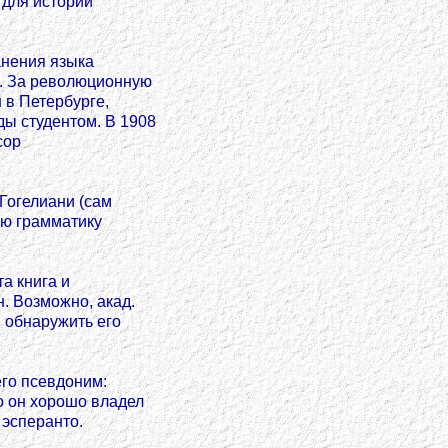
 для истории
анения языка
р. За революционную
 в Петербурге,
ы студентом. В 1908
сор
Гогелиани (сам
ую грамматику
а книга и
. Возможно, акад.
 обнаружить его
го псевдоним:
то он хорошо владел
 эсперанто.