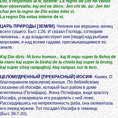
Dio, li respondis al ili, dirante: La regno de Dio ne venas
kun observado; kaj oni ne diros: Jen chi tie, au: Jen tie!
char jen la regno de Dio estas inter vi.
La regno Dia estas interne de vi.
ЦАРЬ ПРИРОДЫ [ЗЕМЛИ]
. Человек как вершина, венец
всего сущего. Быт. 1:26. И сказал Господь: сотворим
человека... и да владычествуют они [люди] над рыбами
морскими, и над всеми гадами, пресмыкающимися по
земле.
Kaj Dio diris: Ni kreu homon... kaj ili regu super la fishoj de
la maro kaj super la birdoj de la chielo kaj super la brutoj,
kaj super chiuj rampajhoj, kiuj rampas sur la tero.
ЦЕЛОМУДРЕННЫЙ [ПРЕКРАСНЫЙ] ИОСИФ
. Книжн. О
благонравном (красивом) юноше. По библейскому
сказанию об Иосифе, который был рабом в доме
египтянина (Потифара). Жена Потифара, видя красоту
Иосифа, уговаривала его разделить с ней ложе.
Рассердившись на непреклонность раба, она оклеветала
его перед мужем. Тот посадил Иосифа в темницу.
(Быт. 39:7-20).