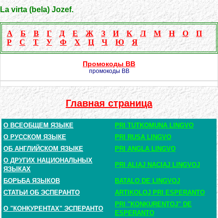
La virta (bela) Jozef.
А
Б
В
Г
Д
Е
Ж
З
И
К
Л
М
Н
О
П
Р
С
Т
У
Ф
Х
Ц
Ч
Ю
Я
Промокоды BB
промокоды BB
Главная страница
О ВСЕОБЩЕМ ЯЗЫКЕ
PRI TUTKOMUNA LINGVO
О РУССКОМ ЯЗЫКЕ
PRI RUSA LINGVO
ОБ АНГЛИЙСКОМ ЯЗЫКЕ
PRI ANGLA LINGVO
О ДРУГИХ НАЦИОНАЛЬНЫХ
PRI ALIAJ NACIAJ LINGVOJ
ЯЗЫКАХ
БОРЬБА ЯЗЫКОВ
BATALO DE LINGVOJ
СТАТЬИ ОБ ЭСПЕРАНТО
ARTIKOLOJ PRI ESPERANTO
PRI "KONKURENTOJ" DE
О "КОНКУРЕНТАХ" ЭСПЕРАНТО
ESPERANTO