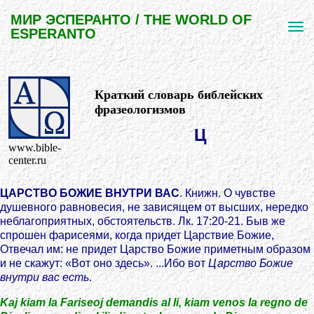
МИР ЭСПЕРАНТО / THE WORLD OF
ESPERANTO
Краткий словарь библейских
фразеологизмов
Ц
www.bible-
center.ru
ЦАРСТВО БОЖИЕ ВНУТРИ ВАС
. Книжн. О чувстве
душевного равновесия, не зависящем от высших, нередко
неблагоприятных, обстоятельств. Лк. 17:20-21. Быв же
спрошен фарисеями, когда придет Царствие Божие,
Отвечал им: не придет Царство Божие приметным образом
и не скажут: «Вот оно здесь». ...Ибо вот
Царство Божие
внутри вас есть
.
Kaj kiam la Fariseoj demandis al li, kiam venos la regno de