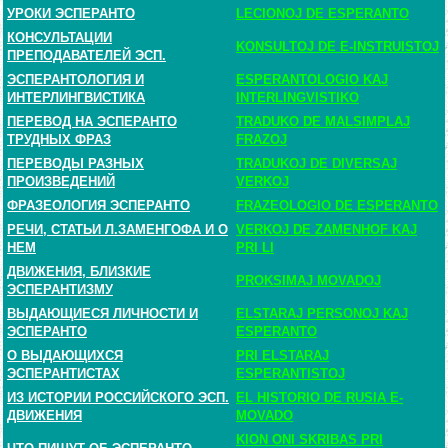
УРОКИ ЭСПЕРАНТО
LECIONOJ DE ESPERANTO
КОНСУЛЬТАЦИИ
KONSULTOJ DE E-INSTRUISTOJ
ПРЕПОДАВАТЕЛЕЙ ЭСП.
ЭСПЕРАНТОЛОГИЯ И
ESPERANTOLOGIO KAJ
ИНТЕРЛИНГВИСТИКА
INTERLINGVISTIKO
ПЕРЕВОД НА ЭСПЕРАНТО
TRADUKO DE MALSIMPLAJ
ТРУДНЫХ ФРАЗ
FRAZOJ
ПЕРЕВОДЫ РАЗНЫХ
TRADUKOJ DE DIVERSAJ
ПРОИЗВЕДЕНИЙ
VERKOJ
ФРАЗЕОЛОГИЯ ЭСПЕРАНТО
FRAZEOLOGIO DE ESPERANTO
РЕЧИ, СТАТЬИ Л.ЗАМЕНГОФА И О
VERKOJ DE ZAMENHOF KAJ
НЕМ
PRI LI
ДВИЖЕНИЯ, БЛИЗКИЕ
PROKSIMAJ MOVADOJ
ЭСПЕРАНТИЗМУ
ВЫДАЮЩИЕСЯ ЛИЧНОСТИ И
ELSTARAJ PERSONOJ KAJ
ЭСПЕРАНТО
ESPERANTO
О ВЫДАЮЩИХСЯ
PRI ELSTARAJ
ЭСПЕРАНТИСТАХ
ESPERANTISTOJ
ИЗ ИСТОРИИ РОССИЙСКОГО ЭСП.
EL HISTORIO DE RUSIA E-
ДВИЖЕНИЯ
MOVADO
KION ONI SKRIBAS PRI