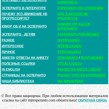
ЧТО ПИШУТ ОБ ЭСПЕРАНТО
ESPERANTO
ЭСПЕРАНТО В ЛИТЕРАТУРЕ
ESPERANTO EN LITERATURO
ПОЧЕМУ ЭСП.ДВИЖЕНИЕ НЕ
KIAL E-MOVADO NE
ПРОГРЕССИРУЕТ
PROGRESAS
HUMURO PRI KAJ EN
ЮМОР ОБ И НА ЭСПЕРАНТО
ESPERANTO
ЭСПЕРАНТО - ДЕТЯМ
ESPERANTO POR INFANOJ
РАЗНОЕ
DIVERSAJHOJ
ИНТЕРЕСНОЕ
INTERESAJHOJ
ЛИЧНОЕ
PERSONAJHOJ
АНКЕТА
/
ОТВЕТЫ НА АНКЕТУ
DEMANDARO
/
RESPONDARO
ПОЛЕЗНЫЕ ССЫЛКИ
UTILAJ LIGILOJ
IN ENGLISH
PAGHOJ EN ANGLA LINGVO
СТРАНИЦЫ НА ЭСПЕРАНТО
PAGHOJ TUTE EN ESPERANTO
НАША БИБЛИОТЕКА
NIA BIBLIOTEKO
© Все права защищены. При любом использовании материалов
ссылка на сайт miresperanto.com обязательна!
ОБРАТНАЯ СВЯЗЬ