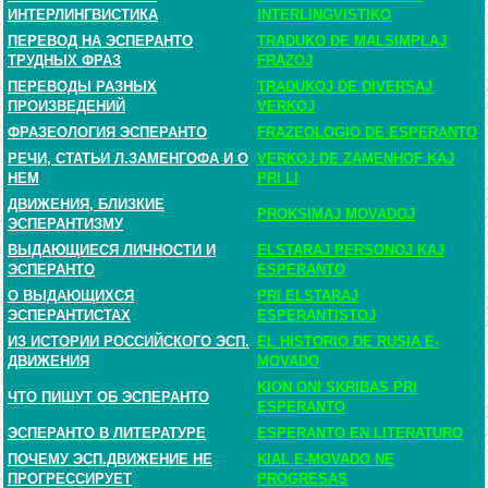
ИНТЕРЛИНГВИСТИКА
INTERLINGVISTIKO
ПЕРЕВОД НА ЭСПЕРАНТО
TRADUKO DE MALSIMPLAJ
ТРУДНЫХ ФРАЗ
FRAZOJ
ПЕРЕВОДЫ РАЗНЫХ
TRADUKOJ DE DIVERSAJ
ПРОИЗВЕДЕНИЙ
VERKOJ
ФРАЗЕОЛОГИЯ ЭСПЕРАНТО
FRAZEOLOGIO DE ESPERANTO
РЕЧИ, СТАТЬИ Л.ЗАМЕНГОФА И О
VERKOJ DE ZAMENHOF KAJ
НЕМ
PRI LI
ДВИЖЕНИЯ, БЛИЗКИЕ
PROKSIMAJ MOVADOJ
ЭСПЕРАНТИЗМУ
ВЫДАЮЩИЕСЯ ЛИЧНОСТИ И
ELSTARAJ PERSONOJ KAJ
ЭСПЕРАНТО
ESPERANTO
О ВЫДАЮЩИХСЯ
PRI ELSTARAJ
ЭСПЕРАНТИСТАХ
ESPERANTISTOJ
ИЗ ИСТОРИИ РОССИЙСКОГО ЭСП.
EL HISTORIO DE RUSIA E-
ДВИЖЕНИЯ
MOVADO
KION ONI SKRIBAS PRI
ЧТО ПИШУТ ОБ ЭСПЕРАНТО
ESPERANTO
ЭСПЕРАНТО В ЛИТЕРАТУРЕ
ESPERANTO EN LITERATURO
ПОЧЕМУ ЭСП.ДВИЖЕНИЕ НЕ
KIAL E-MOVADO NE
ПРОГРЕССИРУЕТ
PROGRESAS