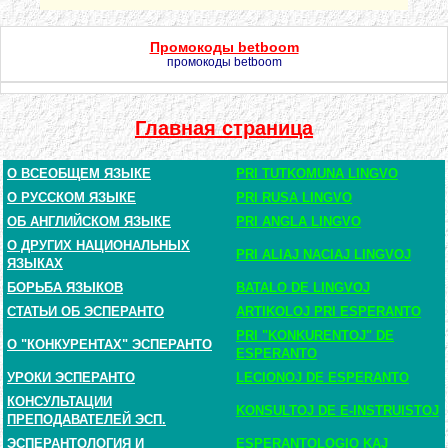
Промокоды betboom
промокоды betboom
Главная страница
О ВСЕОБЩЕМ ЯЗЫКЕ
PRI TUTKOMUNA LINGVO
О РУССКОМ ЯЗЫКЕ
PRI RUSA LINGVO
ОБ АНГЛИЙСКОМ ЯЗЫКЕ
PRI ANGLA LINGVO
О ДРУГИХ НАЦИОНАЛЬНЫХ
PRI ALIAJ NACIAJ LINGVOJ
ЯЗЫКАХ
БОРЬБА ЯЗЫКОВ
BATALO DE LINGVOJ
СТАТЬИ ОБ ЭСПЕРАНТО
ARTIKOLOJ PRI ESPERANTO
PRI "KONKURENTOJ" DE
О "КОНКУРЕНТАХ" ЭСПЕРАНТО
ESPERANTO
УРОКИ ЭСПЕРАНТО
LECIONOJ DE ESPERANTO
КОНСУЛЬТАЦИИ
KONSULTOJ DE E-INSTRUISTOJ
ПРЕПОДАВАТЕЛЕЙ ЭСП.
ЭСПЕРАНТОЛОГИЯ И
ESPERANTOLOGIO KAJ