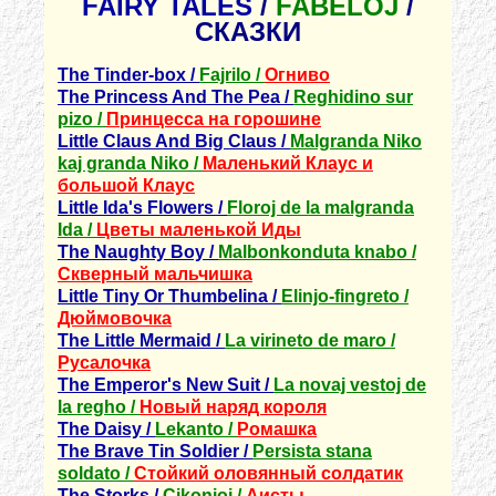
FAIRY TALES
/
FABELOJ
/
СКАЗКИ
The Tinder-box /
Fajrilo /
Огниво
The Princess And The Pea /
Reghidino sur
pizo /
Принцесса на горошине
Little Claus And Big Claus /
Malgranda Niko
kaj granda Niko /
Маленький Клаус и
большой Клаус
Little Ida's Flowers /
Floroj de la malgranda
Ida /
Цветы маленькой Иды
The Naughty Boy /
Malbonkonduta knabo /
Скверный мальчишка
Little Tiny Or Thumbelina /
Elinjo-fingreto /
Дюймовочка
The Little Mermaid /
La virineto de maro /
Русалочка
The Emperor's New Suit /
La novaj vestoj de
la regho /
Новый наряд короля
The Daisy /
Lekanto /
Ромашка
The Brave Tin Soldier /
Persista stana
soldato /
Стойкий оловянный солдатик
The Storks /
Cikonioj /
Аисты