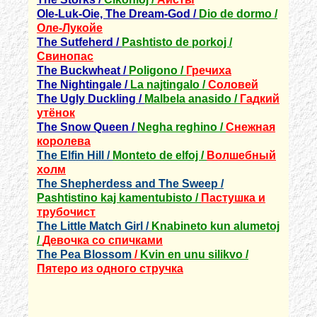
Ole-Luk-Oie, The Dream-God /
Dio de dormo /
Оле-Лукойе
The Sutfeherd /
Pashtisto de porkoj /
Свинопас
The Buckwheat /
Poligono /
Гречиха
The Nightingale /
La najtingalo /
Соловей
The Ugly Duckling /
Malbela anasido /
Гадкий
утёнок
The Snow Queen /
Negha reghino /
Снежная
королева
The Elfin Hill /
Monteto de elfoj /
Волшебный
холм
The Shepherdess and The Sweep /
Pashtistino kaj kamentubisto /
Пастушка и
трубочист
The Little Match Girl /
Knabineto kun alumetoj
/
Девочка со спичками
The Pea Blossom
/
Kvin en unu silikvo /
Пятеро из одного стручка