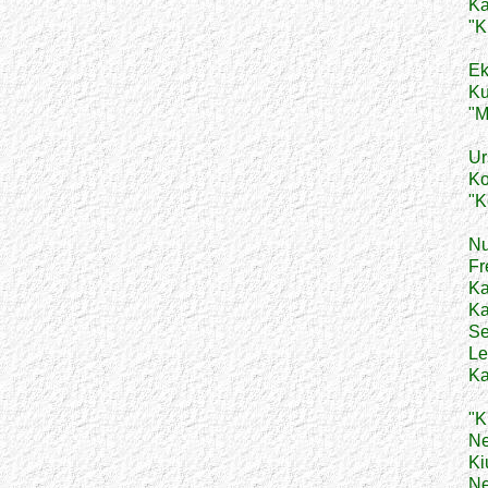
Ka
"K
Ek
Ku
"
Ur
Ko
"K
Nu
Fr
Ka
Ka
Se
Le
Ka
"K
Ne
Ki
Ne