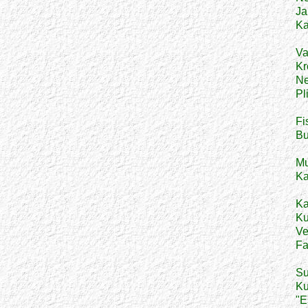
Ja
Ka
Va
Kro
Ne
Pl
Fi
Bu
Mu
Ka
Ka
Ku
Ve
Fa
Su
Ku
"E