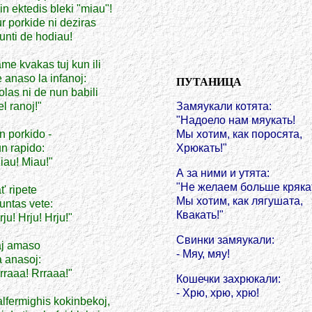
in ektedis bleki "miau"!
r porkide ni deziras
unti de hodiau!
me kvakas tuj kun ili
 anaso la infanoj:
ПУТАНИЦА
olas ni de nun babili
el ranoj!"
Замяукали котята:
"Надоело нам мяукать!
n porkido -
Мы хотим, как поросята,
n rapido:
Хрюкать!"
iau! Miau!"
А за ними и утята:
"Не желаем больше кряка
t' ripete
Мы хотим, как лягушата,
untas vete:
Квакать!"
rju! Hrju! Hrju!"
Свинки замяукали:
j amaso
- Мяу, мяу!
 anasoj:
rraaa! Rrraaa!"
Кошечки захрюкали:
- Хрю, хрю, хрю!
lfermighis kokinbekoj,