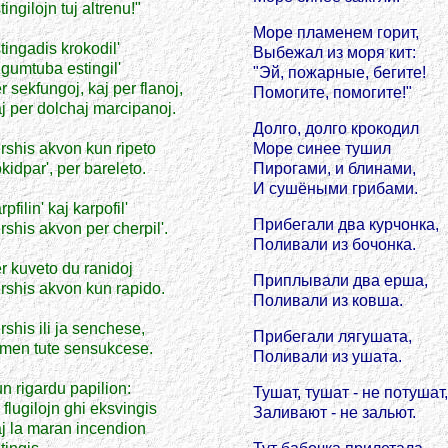
tingilojn tuj altrenu!"
Море пламенем горит,
tingadis krokodil'
Выбежал из моря кит:
 gumtuba estingil'
"Эй, пожарные, бегите!
r sekfungoj, kaj per flanoj,
Помогите, помогите!"
j per dolchaj marcipanoj.
Долго, долго крокодил
rshis akvon kun ripeto
Море синее тушил
kidpar', per bareleto.
Пирогами, и блинами,
И сушёными грибами.
rpfilin' kaj karpofil'
Прибегали два курчонка,
rshis akvon per cherpil'.
Поливали из бочонка.
r kuveto du ranidoj
Приплывали два ерша,
rshis akvon kun rapido.
Поливали из ковша.
rshis ili ja senchese,
Прибегали лягушата,
men tute sensukcese.
Поливали из ушата.
n rigardu papilion:
Тушат, тушат - не потушат,
 flugilojn ghi eksvingis
Заливают - не зальют.
j la maran incendion