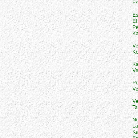
Es
Es
El
Pe
Ka
Ve
Ko
Ka
Ve
Pe
Ve
Ve
Ta
Nu
La
Ka