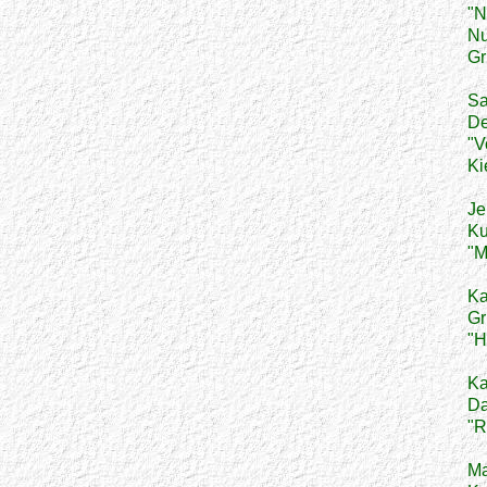
"N
Nu
Gr
Sa
De
"V
Ki
Je
Ku
"M
Ka
Gr
"H
Ka
Da
"R
Ma