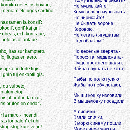
"Кому велено чирикать -
 korniko ne estos bovino,
Не мурлыкайте!
j neniam ekflugos sardino!"
Кому велено мурлыкать -
Не чирикайте!
nas tamen la konsil':
Не бывать вороне
kodil', goril' kaj gril'
Коровою,
 obeas, ech kontraue,
Не летать лягушатам
i petolas ol antaue.
Под облаком!"
shoj iras sur kamptero,
Но весёлые зверята -
foj flugas en aero.
Поросята, медвежата -
Пуще прежнего шалят,
soj katon forte ligis
Зайца слушать не хотят.
j ghin tuj enkaptiligis.
Рыбы по полю гуляют,
Жабы по небу летают,
j du vulpetoj
n alumetoj
Мыши кошку изловили,
nis al profunda mar',
В мышеловку посадили.
ris brulon en ondar'.
А лисички
r la maro - incendi',
Взяли спички,
ras for balen' el ghi:
К морю синему пошли,
stingistoj, kure venu!
Море синее зажгли.