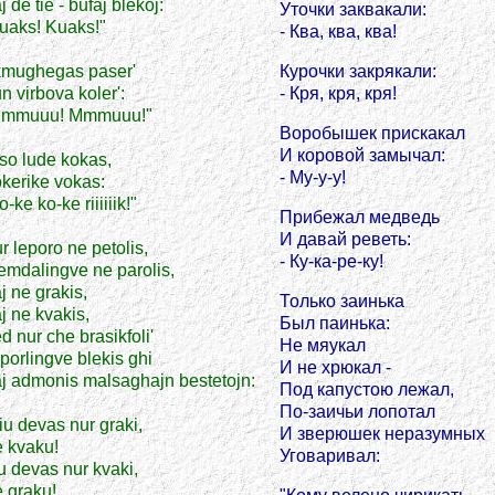
j de tie - bufaj blekoj:
Уточки заквакали:
uaks! Kuaks!"
- Ква, ква, ква!
mughegas paser'
Курочки закрякали:
n virbova koler':
- Кря, кря, кря!
Mmmuuu! Mmmuuu!"
Воробышек прискакал
И коровой замычал:
so lude kokas,
- Му-у-у!
kerike vokas:
o-ke ko-ke riiiiiik!"
Прибежал медведь
И давай реветь:
r leporo ne petolis,
- Ку-ка-ре-ку!
emdalingve ne parolis,
j ne grakis,
Только заинька
j ne kvakis,
Был паинька:
d nur che brasikfoli'
Не мяукал
porlingve blekis ghi
И не хрюкал -
j admonis malsaghajn bestetojn:
Под капустою лежал,
По-заичьи лопотал
iu devas nur graki,
И зверюшек неразумных
 kvaku!
Уговаривал:
u devas nur kvaki,
 graku!