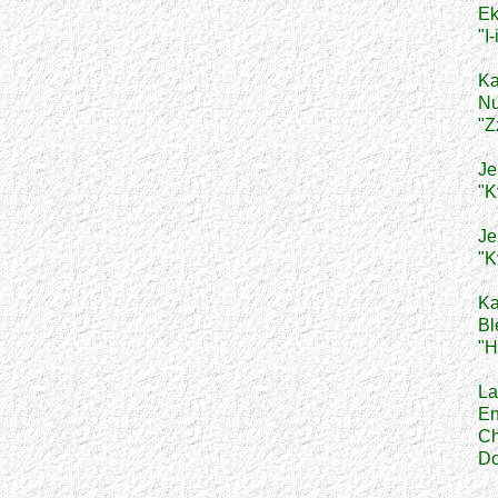
Ek
"I-
Ka
Nu
"Z
Je
"K
Je
"K
Ka
Bl
"H
La
En
Ch
Do