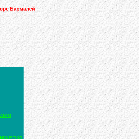
оре
Бармалей
RANTO
NGVISTIKO