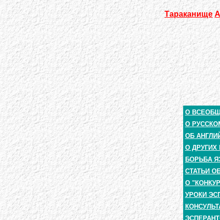
Тараканище
А
О ВСЕОБ
О РУССКО
ОБ АНГЛИ
О ДРУГИХ
БОРЬБА Я
СТАТЬИ О
О "КОНКУ
УРОКИ ЭС
КОНСУЛЬТ
ЭСПЕРАНТ