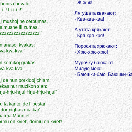
- Ж-ж-ж!
henis chevaloj:
i-i-i! I-i-i-i-i!"
Лягушата квакают:
- Ква-ква-ква!
j mushoj ne cerbumas,
r mushe ili zumas:
А утята крякают:
zzzzzzzzzzzzzzzzz!"
- Кря-кря-кря!
n anasoj kvakas:
Поросята хрюкают;
va-kva-kva!"
- Хрю-хрю-хрю!
n kornikoj grakas:
Мурочку баюкают
va-kva-kva!"
Милую мою:
- Баюшки-баю! Баюшки-б
j de nun porkidoj chiam
ekas nur muzikon sian:
rju-hrju-hrju! Hrju-hrju-hrju!"
u la kantoj de l' bestar'
dormighas mia kar',
arma Murinjet':
rmu en kviet', dormu en kviet'!