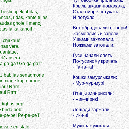
tingis.
Тут бабочка прилетала,
Крылышками помахала,
 bestidoj ekjubilas,
Стало море потухать -
ncas, ridas, kante trilas!
И потухло.
audas ghoje l' manoj,
Вот обрадовались звери!
etas la kalkanoj!
Засмеялись и запели,
Ушками захлопали,
j chirkaue
Ножками затопали.
nas vera,
uantaue,
Гуси начали опять
ek' ansera:
По-гусиному кричать:
a-ga-ga'! Ga-ga-ga'!"
- Га-га-га!
t' babilas senadmone
Кошки замурлыкали:
r miaue kaj ronrone:
- Мур-мур-мур!
iau! Rrrrr!
au! Rrrrr!"
Птицы зачирикали:
- Чик-чирик!
dighas pep'
 birda beb':
Лошади заржали:
e-pe-pe! Pe-pe-pe'!"
- И-и-и!
Мухи зажужжали:
evale en staloj