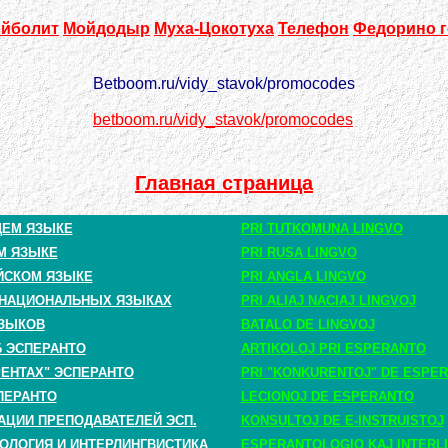
йболит
Мойдодыр
Муха-Цокотуха
Телефон
Федорино г
Betboom.ru/vidy_stavok/promocodes
betboom.ru/vidy_stavok/promocodes
Главная страница
ЩЕМ ЯЗЫКЕ
PRI TUTKOMUNA LINGVO
М ЯЗЫКЕ
PRI RUSA LINGVO
ЙСКОМ ЯЗЫКЕ
PRI ANGLA LINGVO
 НАЦИОНАЛЬНЫХ ЯЗЫКАХ
PRI ALIAJ NACIAJ LINGVOJ
ЗЫКОВ
BATALO DE LINGVOJ
Б ЭСПЕРАНТО
ARTIKOLOJ PRI ESPERANTO
РЕНТАХ" ЭСПЕРАНТО
PRI "KONKURENTOJ" DE ESPE
ПЕРАНТО
LECIONOJ DE ESPERANTO
АЦИИ ПРЕПОДАВАТЕЛЕЙ ЭСП.
KONSULTOJ DE E-INSTRUISTOJ
ОЛОГИЯ И ИНТЕРЛИНГВИСТИКА
ESPERANTOLOGIO KAJ INTERLI