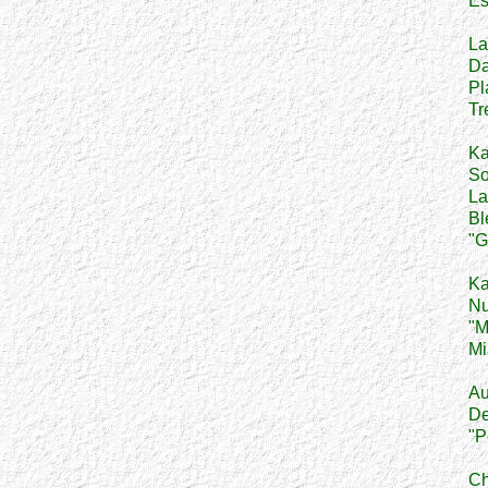
Es
La
Da
Pl
Tr
Ka
So
La
Bl
"G
Ka
Nu
"M
Mi
Au
De
"P
Ch