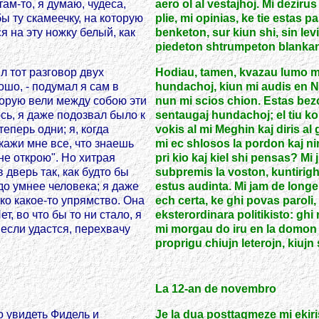
там-то, я думаю, чудеса,
aero ol al vestajhoj. Mi dezirus 
бы ту скамеечку, на которую
plie, mi opinias, ke tie estas p
я на эту ножку белый, как
benketon, sur kiun shi, sin levin
piedeton shtrumpeton blankan kiel
л тот разговор двух
Hodiau, tamen, kvazau lumo mi
шо, - подумал я сам в
hundachoj, kiun mi audis en 
оторую вели между собою эти
nun mi scios chion. Estas bezon
сь, я даже подозвал было к
sentaugaj hundachoj; el tiu ko
еперь одни; я, когда
vokis al mi Meghin kaj diris al 
сскажи мне все, что знаешь
mi ec shlosos la pordon kaj nin 
не открою". Но хитрая
pri kio kaj kiel shi pensas? M
дверь так, как будто бы
subpremis la voston, kuntirighi
до умнее человека; я даже
estus audinta. Mi jam de long
ько какое-то упрямство. Она
ech certa, ke ghi povas paroli
т, во что бы то ни стало, я
eksterordinara politikisto: gh
если удастся, перехвачу
mi morgau do iru en la domon 
proprigu chiujn leterojn, kiujn 
La 12-an de novembro
о увидеть Фидель и
Je la dua posttagmeze mi ekiri