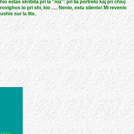
chio estas skribita pri la ”nia”: pri lia portreto kaj pri chiuj
trovighos io pri shi, kio ..... Nenio, estu silento! Mi revenis
shis sur la lito.