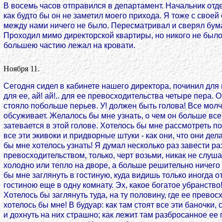
В восемь часов отправился в департамент. Начальник отде
как будто бы он не заметил моего прихода. Я тоже с своей 
между нами ничего не было. Пересматривал и сверял бума
Проходил мимо директорской квартиры, но никого не было
большею частию лежал на кровати.
Ноября 11.
Сегодня сидел в кабинете нашего директора, починил для 
для ее, ай! ай!.. для ее превосходительства четыре пера. 
стояло побольше перьев. У! должен быть голова! Все молчи
обсуживает. Желалось бы мне узнать, о чем он больше всег
затевается в этой голове. Хотелось бы мне рассмотреть по
все эти экивоки и придворные штуки - как они, что они делаю
бы мне хотелось узнать! Я думал несколько раз завести ра
превосходительством, только, черт возьми, никак не слуша
холодно или тепло на дворе, а больше решительно ничего
бы мне заглянуть в гостиную, куда видишь только иногда о
гостиною еще в одну комнату. Эх, какое богатое убранств
Хотелось бы заглянуть туда, на ту половину, где ее превосх
хотелось бы мне! В будуар: как там стоят все эти баночки, 
и дохнуть на них страшно; как лежит там разбросанное ее