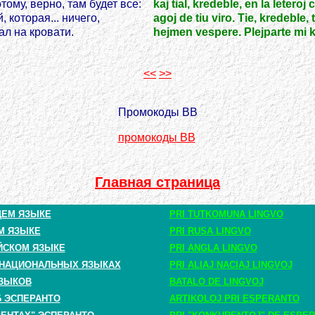
ому, верно, там будет все:
kaj tial, kredeble, en la leteroj 
, которая... ничего,
agoj de tiu viro. Tie, kredeble, 
л на кровати.
hejmen vespere. Plejparte mi ku
<<
>>
Промокоды BB
промокоды BB
Главная страница
ЩЕМ ЯЗЫКЕ
PRI TUTKOMUNA LINGVO
М ЯЗЫКЕ
PRI RUSA LINGVO
ЙСКОМ ЯЗЫКЕ
PRI ANGLA LINGVO
 НАЦИОНАЛЬНЫХ ЯЗЫКАХ
PRI ALIAJ NACIAJ LINGVOJ
ЗЫКОВ
BATALO DE LINGVOJ
Б ЭСПЕРАНТО
ARTIKOLOJ PRI ESPERANTO