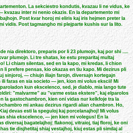
partementon. La sekciestro kondutis, kvazau li ne vidus, ke
— kvazau inter ni nenio okazis. En la departemento mi
ajhojn. Post kvar horoj mi eliris kaj iris hejmen preter la
i vidis. Post tagmangho mi plejparte kushis sur la lito.
e nia direktoro, preparis por li 23 plumojn, kaj por shi .....
o kvar plumojn. Li tre shatas, ke estu preparitaj multaj
o! Li chiam silentas, sed en la kapo, mi kredas, li chion
on li prefere pensas, kio okazas en tiu kapo. Mi dezirus pli
uj sinjoroj, — chiujn iliajn farojn, diversajn kortegajn
n ili faras en sia societo — jen, kion mi volus ekscii! Mi
rparoladon kun ekscelenco, sed, je diablo, mia lango tute
eldiri: ”malvarme” au ”varme estas ekstere”, kaj elparolos
en la gastochambron, kien oni vidas nur kelkfoje tra la
tochambro mi ankau dezirus rigardi alian chambron. Ho,
 Kiaj devas esti la speguloj kaj porcelanajhoj! Mi volus
estas shia ekscelenco, — jen kien mi volegus! En la
s diversaj bagatelajhoj: flakonoj, vitraioj, tiaj floroj, ke oni
has tie disjhetitaj shiaj vestajhoj, kiuj estas pli similaj al