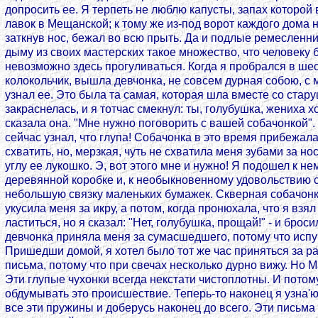
допросить ее. Я терпеть не люблю капусты, запах которой
лавок в Мещанской; к тому же из-под ворот каждого дома не
заткнув нос, бежал во всю прыть. Да и подлые ремесленни
дыму из своих мастерских такое множество, что человеку
невозможно здесь прогуливаться. Когда я пробрался в шес
колокольчик, вышла девчонка, не совсем дурная собою, с
узнал ее. Это была та самая, которая шла вместе со ста
закраснелась, и я тотчас смекнул: ты, голубушка, жениха х
сказала она. "Мне нужно поговорить с вашей собачонкой".
сейчас узнал, что глупа! Собачонка в это время прибежала 
схватить, но, мерзкая, чуть не схватила меня зубами за нос
углу ее лукошко. Э, вот этого мне и нужно! Я подошел к н
деревянной коробке и, к необыкновенному удовольствию 
небольшую связку маленьких бумажек. Скверная собачонк
укусила меня за икру, а потом, когда пронюхала, что я взя
ластиться, но я сказал: "Нет, голубушка, прощай!" - и брос
девчонка приняла меня за сумасшедшего, потому что испу
Пришедши домой, я хотел было тот же час приняться за ра
письма, потому что при свечах несколько дурно вижу. Но 
Эти глупые чухонки всегда некстати чистоплотны. И пото
обдумывать это происшествие. Теперь-то наконец я узна'
все эти пружины и доберусь наконец до всего. Эти письма