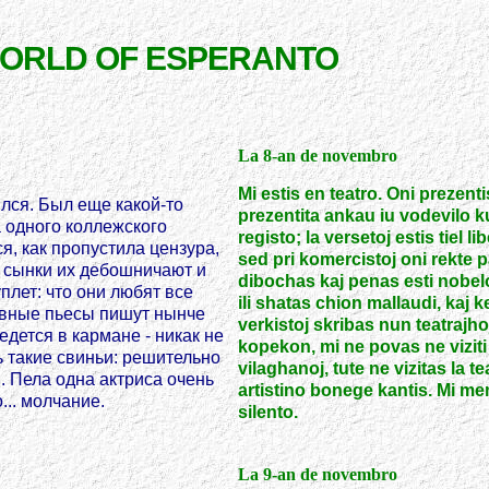
WORLD OF ESPERANTO
La 8-an de novembro
Mi estis en teatro. Oni prezent
ялся. Был еще какой-то
prezentita ankau iu vodevilo k
 одного коллежского
registo; la versetoj estis tiel l
я, как пропустила цензура,
sed pri komercistoj oni rekte par
о сынки их дебошничают и
dibochas kaj penas esti nobeloj
плет: что они любят все
ili shatas chion mallaudi, kaj 
бавные пьесы пишут нынче
verkistoj skribas nun teatrajho
едется в кармане - никак не
kopekon, mi ne povas ne viziti gh
ь такие свиньи: решительно
vilaghanoj, tute ne vizitas la 
м. Пела одна актриса очень
artistino bonege kantis. Mi memor
о... молчание.
silento.
La 9-an de novembro