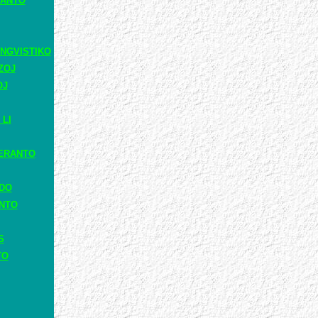
RANTO
NGVISTIKO
ZOJ
OJ
 LI
ERANTO
ADO
ANTO
S
TO