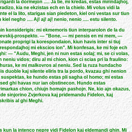
rigardi la dormejon ..... Ja tie, mi kredas, estas mirindajhoj,
aradizo, kia ne ekzistas ech en la chielo. Mi volus vidi la
te el la lito, starigas sian piedeton, kiel oni vestas sur tiun
 negho ..... Aj! aj! aj! nenio, nenio ..... estu silento.
n konsiderigis: mi ekmemoris tiun interparolon de la du
Nevskij-prospekto. — "Bone, — mi pensis en mi mem, —
ate proprigi la korespondaion, kiun havis inter si tiuj
respondajhoj mi ekscios ion". Mi konfesas, ke mi foje ech
ghi: — "Audu, Meghi, jen ni nun estas solaj; mi, se ci volas,
neniu vidos; diru al mi chion, kion ci scias pri la fraulino:
i jhuras, ke mi malkovros al neniu. Sed la ruza hundacho
s duoble kaj silente eliris tra la pordo, kvazau ghi nenion
e suspektas, ke hundo estas pli sagha ol homo; mi estas
, sed ghi havas nur ian obstinecon. Hundo estas
i rimarkas chion, chiujn homajn pashojn. Ne, kio ajn okazus,
de sinjorino Zvjerkova kaj pridemandu Fidelon, kaj
skribis al ghi Meghi.
s kun la intenco nepre vidi Fidelon kaj eldemandi ghin. Mi