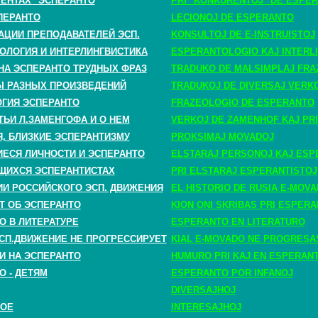
РЕНТАХ" ЭСПЕРАНТО
PRI "KONKURENTOJ" DE ESPE
ПЕРАНТО
LECIONOJ DE ESPERANTO
АЦИИ ПРЕПОДАВАТЕЛЕЙ ЭСП.
KONSULTOJ DE E-INSTRUISTOJ
ОЛОГИЯ И ИНТЕРЛИНГВИСТИКА
ESPERANTOLOGIO KAJ INTERLI
НА ЭСПЕРАНТО ТРУДНЫХ ФРАЗ
TRADUKO DE MALSIMPLAJ FRA
 РАЗНЫХ ПРОИЗВЕДЕНИЙ
TRADUKOJ DE DIVERSAJ VERK
ГИЯ ЭСПЕРАНТО
FRAZEOLOGIO DE ESPERANTO
ТЬИ Л.ЗАМЕНГОФА И О НЕМ
VERKOJ DE ZAMENHOF KAJ PRI
, БЛИЗКИЕ ЭСПЕРАНТИЗМУ
PROKSIMAJ MOVADOJ
СЯ ЛИЧНОСТИ И ЭСПЕРАНТО
ELSTARAJ PERSONOJ KAJ ESP
ЩИХСЯ ЭСПЕРАНТИСТАХ
PRI ELSTARAJ ESPERANTISTOJ
ИИ РОССИЙСКОГО ЭСП. ДВИЖЕНИЯ
EL HISTORIO DE RUSIA E-MOV
Т ОБ ЭСПЕРАНТО
KION ONI SKRIBAS PRI ESPER
О В ЛИТЕРАТУРЕ
ESPERANTO EN LITERATURO
СП.ДВИЖЕНИЕ НЕ ПРОГРЕССИРУЕТ
KIAL E-MOVADO NE PROGRESA
И НА ЭСПЕРАНТО
HUMURO PRI KAJ EN ESPERAN
О - ДЕТЯМ
ESPERANTO POR INFANOJ
DIVERSAJHOJ
НОЕ
INTERESAJHOJ