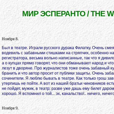
МИР ЭСПЕРАНТО / THE 
Ноября 8.
Был в театре. Играли русского дурака Филатку. Очень сме
водевиль с забавными стишками на стряпчих, особенно на
регистратора, весьма вольно написанные, так что я дивилс
а о купцах прямо говорят, что они обманывают народ и чт
лезут в дворяне. Про журналистов тоже очень забавный ку
бранить и что автор просит от публики защиты. Очень за
сочинители. Я люблю бывать в театре. Как только грош зав
утерпишь не пойти. А вот из нашей братьи чиновников ест
не пойдет, мужик, в театр; разве уже дашь ему билет даро
хорошо. Я вспомнил о той... эх, канальство!.. ничего, ничег
Ноября 9.