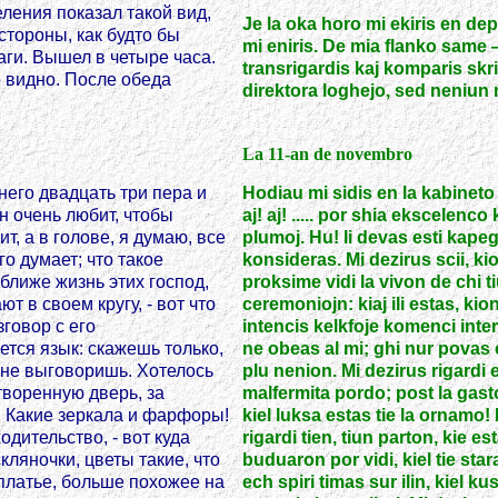
ления показал такой вид,
Je la oka horo mi ekiris en de
стороны, как будто бы
mi eniris. De mia flanko same 
ги. Вышел в четыре часа.
transrigardis kaj komparis skrib
 видно. После обеда
direktora loghejo, sed neniun m
La 11-an de novembro
него двадцать три пера и
Hodiau mi sidis en la kabineto d
Он очень любит, чтобы
aj! aj! ..... por shia ekscelenc
т, а в голове, я думаю, все
plumoj. Hu! li devas esti kapeg
о думает; что такое
konsideras. Mi dezirus scii, ki
ближе жизнь этих господ,
proksime vidi la vivon de chi ti
т в своем кругу, - вот что
ceremoniojn: kiaj ili estas, kio
зговор с его
intencis kelkfoje komenci inte
ется язык: скажешь только,
ne obeas al mi; ghi nur povas 
 не выговоришь. Хотелось
plu nenion. Mi dezirus rigardi 
творенную дверь, за
malfermita pordo; post la gas
о! Какие зеркала и фарфоры!
kiel luksa estas tie la ornamo!
одительство, - вот куда
rigardi tien, tiun parton, kie 
скляночки, цветы такие, что
buduaron por vidi, kiel tie stara
 платье, больше похожее на
ech spiri timas sur ilin, kiel kus