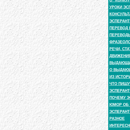
О "КОНКУ
УРОКИ ЭС
КОНСУЛЬТ
ЭСПЕРАНТ
ПЕРЕВОД 
ПЕРЕВОДЫ
ФРАЗЕОЛО
РЕЧИ, СТА
ДВИЖЕНИЯ
ВЫДАЮЩИЕ
О ВЫДАЮ
ИЗ ИСТОР
ЧТО ПИШУ
ЭСПЕРАНТ
ПОЧЕМУ Э
ЮМОР ОБ 
ЭСПЕРАНТ
РАЗНОЕ
ИНТЕРЕС