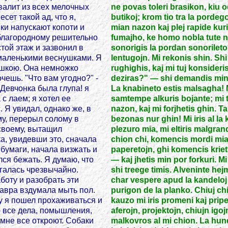
 валит из всех мелочных
ne povas toleri brasikon, kiu
сет такой ад, что я,
butikoj; krom tio tra la porde
ки напускают копоти и
mian nazon kaj plej rapide kuri
 благородному решительно
fumajho, ke homo nobla tute ne
той этаж и зазвонил в
sonorigis la pordan sonorileto
 маленькими веснушками. Я
lentugojn. Mi rekonis shin. Shi 
рушкою. Она немножко
rughighis, kaj mi tuj konsideri
очешь. "Что вам угодно?" -
deziras?" — shi demandis min.
 Девчонка была глупа! я
La knabineto estis malsagha! 
с лаем; я хотел ее
samtempe alkuris bojante; mi 
. Я увидал, однако же, в
nazon, kaj mi forjhetis ghin. 
ему, перерыл солому в
bezonas nur ghin! Mi iris al la
своему, вытащил
plezuro mia, mi eltiris malgr
а, увидевши это, сначала
chion chi, komencis mordi mian
л бумаги, начала визжать и
paperetojn, ghi komencis krieti
ился бежать. Я думаю, что
— kaj jhetis min por forkuri. Mi
галась чрезвычайно.
shi treege timis. Alveninte hejm
боту и разобрать эти
char vespere apud la kandelo
Мавра вздумала мыть пол.
purigon de la planko. Chiuj ch
му я пошел прохаживаться и
kauzo mi iris promeni kaj prip
ю все дела, помышления,
aferojn, projektojn, chiujn igoj
 мне все откроют. Собаки
malkovros al mi chion. La hundo