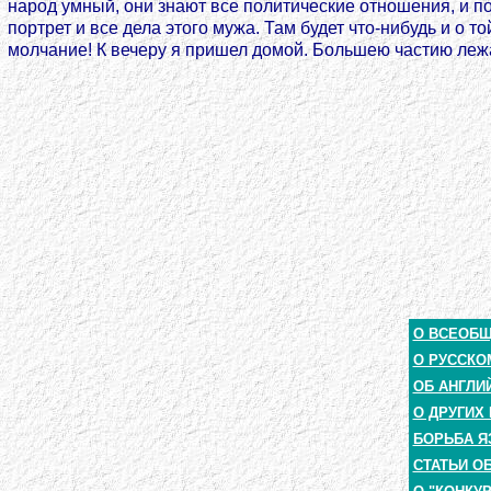
народ умный, они знают все политические отношения, и пот
портрет и все дела этого мужа. Там будет что-нибудь и о той
молчание! К вечеру я пришел домой. Большею частию лежа
О ВСЕОБ
О РУССКО
ОБ АНГЛИ
О ДРУГИХ
БОРЬБА Я
СТАТЬИ О