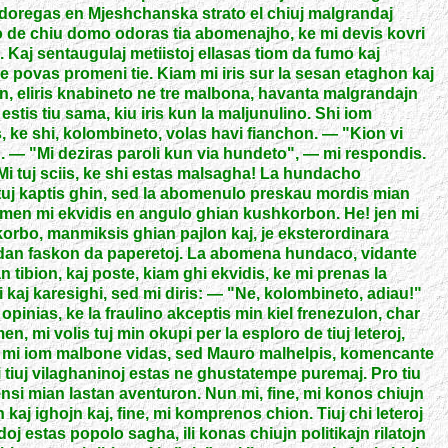
 odoregas en Mjeshchanska strato el chiuj malgrandaj
go de chiu domo odoras tia abomenajho, ke mi devis kovri
. Kaj sentaugulaj metiistoj ellasas tiom da fumo kaj
 povas promeni tie. Kiam mi iris sur la sesan etaghon kaj
n, eliris knabineto ne tre malbona, havanta malgrandajn
estis tiu sama, kiu iris kun la maljunulino. Shi iom
s, ke shi, kolombineto, volas havi fianchon. — "Kion vi
 — "Mi deziras paroli kun via hundeto", — mi respondis.
Mi tuj sciis, ke shi estas malsagha! La hundacho
tuj kaptis ghin, sed la abomenulo preskau mordis mian
Tamen mi ekvidis en angulo ghian kushkorbon. He! jen mi
 korbo, manmiksis ghian pajlon kaj, je eksterordinara
andan faskon da paperetoj. La abomena hundaco, vidante
 tibion, kaj poste, kiam ghi ekvidis, ke mi prenas la
 kaj karesighi, sed mi diris: — "Ne, kolombineto, adiau!"
 opinias, ke la fraulino akceptis min kiel frenezulon, char
en, mi volis tuj min okupi per la esploro de tiuj leteroj,
j mi iom malbone vidas, sed Mauro malhelpis, komencante
i tiuj vilaghaninoj estas ne ghustatempe puremaj. Pro tiu
ensi mian lastan aventuron. Nun mi, fine, mi konos chiujn
n kaj ighojn kaj, fine, mi komprenos chion. Tiuj chi leteroj
j estas popolo sagha, ili konas chiujn politikajn rilatojn