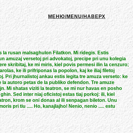
МЕНЮ/MENU/НАВЕРХ
is la rusan malsaghulon Filatkon. Mi ridegis. Estis
un amuzaj versetoj pri advokatoj, precipe pri unu kolegia
ibere skribitaj, ke mi miris, kiel povis permesi ilin la cenzuro;
olas, ke ili prifriponas la popolon, kaj ke iliaj filetoj
. Pri jhurnalistoj ankau estis legita tre amuza verseto: ke
ke la autoro petas de la publiko defendon. Tre amuze
jn. Mi shatas viziti la teatron, se mi nur havas en posho
in. Sed inter niaj oficistoj estas tiaj porkoj: ili, kiel
teatron, krom se oni donas al ili senpagan bileton. Unu
is pri tiu ..... Ho, kanajlajho! Nenio, nenio ..... estu