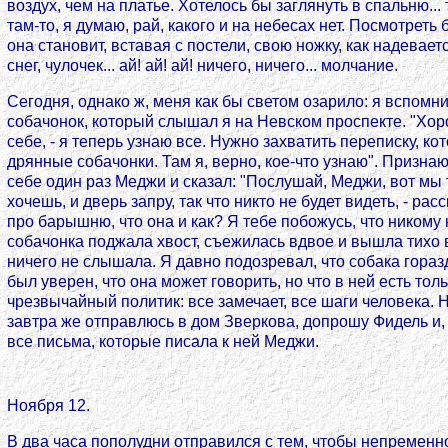
воздух, чем на платье. Хотелось бы заглянуть в спальню... 
там-то, я думаю, рай, какого и на небесах нет. Посмотреть 
она становит, вставая с постели, свою ножку, как надеваетс
снег, чулочек... ай! ай! ай! ничего, ничего... молчание.
Сегодня, однако ж, меня как бы светом озарило: я вспомни
собачонок, который слышал я на Невском проспекте. "Хоро
себе, - я теперь узнаю все. Нужно захватить переписку, к
дрянные собачонки. Там я, верно, кое-что узнаю". Признаю
себе один раз Меджи и сказал: "Послушай, Меджи, вот мы т
хочешь, и дверь запру, так что никто не будет видеть, - ра
про барышню, что она и как? Я тебе побожусь, что никому 
собачонка поджала хвост, съежилась вдвое и вышла тихо в 
ничего не слышала. Я давно подозревал, что собака гораз
был уверен, что она может говорить, но что в ней есть тол
чрезвычайный политик: все замечает, все шаги человека. Не
завтра же отправлюсь в дом Зверкова, допрошу Фидель и, 
все письма, которые писала к ней Меджи.
Ноября 12.
В два часа пополудни отправился с тем, чтобы непременн