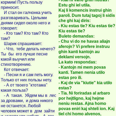
кормим! Пусть пользу
Estu ghi iel utila.
приносит.
Kaj li komencis instrui ghin
И стал он галчонка учить
paroli. Dum tutaj tagoj li sidis
разговаривать. Целыми
che ghi kaj diris:
днями сидел около него и
- Kiu estas tie? Kiu estas tie?
говорил:
Kiu estas tie?
- Кто там? Кто там? Кто
Buleto demandas:
там?
- Chu vi do ne havas aliajn
Шарик спрашивает:
aferojn? Vi prefere instruu
- Что, тебе делать нечего?
ghin kanti kantojn au
Ты бы его лучше песне
deklami versojn.
какой выучил или
La kato respondas:
стихотворению.
- Kantojn mi mem povas
Кот отвечает:
kanti. Tamen nenia utilo
- Песни я и сам петь могу.
estas pro ili.
Только от них пользы нету.
- Kaj de via "kiutie" kia utilo
- А от твоего "ктотама"
estas?
какая польза?
- Tia. Ni foriradas al arbaro
- А такая. Уйдем мы в лес
por hejtligno, kaj hejme
за дровами, и дома никого
neniu restas. Ajna homo
не останется. Любой
povas eniri kaj shteli ion. Kaj
человек может в дом зайти
tiel chi homo alvenos,