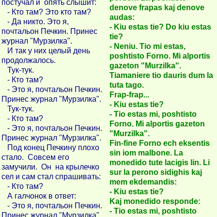
постучал и опять слышит:
denove frapas kaj denove
- Кто там? Это кто там?
audas:
- Да никто. Это я,
- Kiu estas tie? Do kiu estas
почтальон Печкин. Принес
tie?
журнал "Мурзилка".
- Neniu. Tio mi estas,
И так у них целый день
poshtisto Forno. Mi alportis
продолжалось.
gazeton "Murzilka".
Тук-тук.
Tiamaniere tio dauris dum la
- Кто там?
tuta tago.
- Это я, почтальон Печкин.
Frap-frap...
Принес журнал "Мурзилка".
- Kiu estas tie?
Тук-тук.
- Tio estas mi, poshtisto
- Кто там?
Forno. Mi alportis gazeton
- Это я, почтальон Печкин.
"Murzilka".
Принес журнал "Мурзилка".
Fin-fine Forno ech eksentis
Под конец Печкину плохо
sin iom malbone. La
стало. Совсем его
monedido tute lacigis lin. Li
замучили. Он на крылечко
sur la perono sidighis kaj
сел и сам стал спрашивать:
mem ekdemandis:
- Кто там?
- Kiu estas tie?
А галчонок в ответ:
Kaj monedido responde:
- Это я, почтальон Печкин.
- Tio estas mi, poshtisto
Принес журнал "Мурзилка".