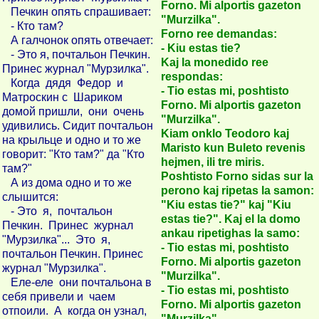
Forno. Mi alportis gazeton
Печкин опять спрашивает:
"Murzilka".
- Кто там?
Forno ree demandas:
А галчонок опять отвечает:
- Kiu estas tie?
- Это я, почтальон Печкин.
Kaj la monedido ree
Принес журнал "Мурзилка".
respondas:
Когда дядя Федор и
- Tio estas mi, poshtisto
Матроскин с Шариком
Forno. Mi alportis gazeton
домой пришли, они очень
"Murzilka".
удивились. Сидит почтальон
Kiam onklo Teodoro kaj
на крыльце и одно и то же
Maristo kun Buleto revenis
говорит: "Кто там?" да "Кто
hejmen, ili tre miris.
там?"
Poshtisto Forno sidas sur la
А из дома одно и то же
perono kaj ripetas la samon:
слышится:
"Kiu estas tie?" kaj "Kiu
- Это я, почтальон
estas tie?". Kaj el la domo
Печкин. Принес журнал
ankau ripetighas la samo:
"Мурзилка"... Это я,
- Tio estas mi, poshtisto
почтальон Печкин. Принес
Forno. Mi alportis gazeton
журнал "Мурзилка".
"Murzilka".
Еле-еле они почтальона в
- Tio estas mi, poshtisto
себя привели и чаем
Forno. Mi alportis gazeton
отпоили. А когда он узнал,
"Murzilka".