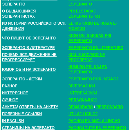
ЭСПЕРАНТО
ESPERANTO
О ВЫДАЮЩИХСЯ
PRI ELSTARAJ
ЭСПЕРАНТИСТАХ
ESPERANTISTOJ
ИЗ ИСТОРИИ РОССИЙСКОГО ЭСП.
EL HISTORIO DE RUSIA E-
ДВИЖЕНИЯ
MOVADO
KION ONI SKRIBAS PRI
ЧТО ПИШУТ ОБ ЭСПЕРАНТО
ESPERANTO
ЭСПЕРАНТО В ЛИТЕРАТУРЕ
ESPERANTO EN LITERATURO
ПОЧЕМУ ЭСП.ДВИЖЕНИЕ НЕ
KIAL E-MOVADO NE
ПРОГРЕССИРУЕТ
PROGRESAS
HUMURO PRI KAJ EN
ЮМОР ОБ И НА ЭСПЕРАНТО
ESPERANTO
ЭСПЕРАНТО - ДЕТЯМ
ESPERANTO POR INFANOJ
РАЗНОЕ
DIVERSAJHOJ
ИНТЕРЕСНОЕ
INTERESAJHOJ
ЛИЧНОЕ
PERSONAJHOJ
АНКЕТА
/
ОТВЕТЫ НА АНКЕТУ
DEMANDARO
/
RESPONDARO
ПОЛЕЗНЫЕ ССЫЛКИ
UTILAJ LIGILOJ
IN ENGLISH
PAGHOJ EN ANGLA LINGVO
СТРАНИЦЫ НА ЭСПЕРАНТО
PAGHOJ TUTE EN ESPERANTO