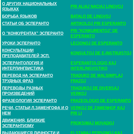
О ДРУГИХ НАЦИОНАЛЬНЫХ
PRI ALIAJ NACIAJ LINGVOJ
ЯЗЫКАХ
БОРЬБА ЯЗЫКОВ
BATALO DE LINGVOJ
СТАТЬИ ОБ ЭСПЕРАНТО
ARTIKOLOJ PRI ESPERANTO
PRI "KONKURENTOJ" DE
О "КОНКУРЕНТАХ" ЭСПЕРАНТО
ESPERANTO
УРОКИ ЭСПЕРАНТО
LECIONOJ DE ESPERANTO
КОНСУЛЬТАЦИИ
KONSULTOJ DE E-INSTRUISTOJ
ПРЕПОДАВАТЕЛЕЙ ЭСП.
ЭСПЕРАНТОЛОГИЯ И
ESPERANTOLOGIO KAJ
ИНТЕРЛИНГВИСТИКА
INTERLINGVISTIKO
ПЕРЕВОД НА ЭСПЕРАНТО
TRADUKO DE MALSIMPLAJ
ТРУДНЫХ ФРАЗ
FRAZOJ
ПЕРЕВОДЫ РАЗНЫХ
TRADUKOJ DE DIVERSAJ
ПРОИЗВЕДЕНИЙ
VERKOJ
ФРАЗЕОЛОГИЯ ЭСПЕРАНТО
FRAZEOLOGIO DE ESPERANTO
РЕЧИ, СТАТЬИ Л.ЗАМЕНГОФА И О
VERKOJ DE ZAMENHOF KAJ
НЕМ
PRI LI
ДВИЖЕНИЯ, БЛИЗКИЕ
PROKSIMAJ MOVADOJ
ЭСПЕРАНТИЗМУ
ВЫДАЮЩИЕСЯ ЛИЧНОСТИ И
ELSTARAJ PERSONOJ KAJ