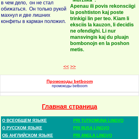
в чем дело, он не стал
Apenau ili povis rekonsciigi
обижаться. Он только рукой
la poshtiston kaj poste
махнул и две лишних
trinkigi lin per teo. Kiam li
конфеты в карман положил.
eksciis la kauzon, li decidis
ne ofendighi. Li nur
mansvingis kaj du pluajn
bombonojn en la poshon
metis.
<<
>>
Промокоды betboom
промокоды betboom
Главная страница
О ВСЕОБЩЕМ ЯЗЫКЕ
PRI TUTKOMUNA LINGVO
О РУССКОМ ЯЗЫКЕ
PRI RUSA LINGVO
ОБ АНГЛИЙСКОМ ЯЗЫКЕ
PRI ANGLA LINGVO