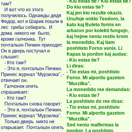
- Kiu estas tie? Kiu estas tie?
там?
Do kiu estas tie?
И вот что из этого
Kaj jen kio rezulte okazis.
получилось. Однажды дядя
Unufoje onklo Teodoro, la
Федор, кот и Шарик пошли в
kato kaj Buleto foriris en
лес грибы собирать. И
arbaron por kolekti fungojn,
дома никого не было,
kaj hejme neniu restis krom
кроме галчонка. Тут
la monedido. Kaj tiam
почтальон Печкин приходит.
poshtisto Forno venis. Li
Он в дверь постучал и
frapas la pordon kaj audas:
слышит:
- Kiu estas tie?
- Кто там?
Li diras:
- Это я, почтальон Печкин.
- Tio estas mi, poshtisto
Принес журнал "Мурзилка", -
Forno. Mi alportis gazeton
отвечает он.
"Murzilka".
Галчонок опять
La monedido ree demandas:
спрашивает:
- Kiu estas tie?
- Кто там?
La poshtisto do ree diras:
Почтальон снова говорит:
- Tio estas mi, poshtisto
- Это я, почтальон Печкин.
Forno. Mi alportis gazeton
Принес журнал "Мурзилка".
"Murzilka".
Только дверь никто не
Sed neniu malfermas la
открывает. Почтальон опять
pordon. La poshtisto