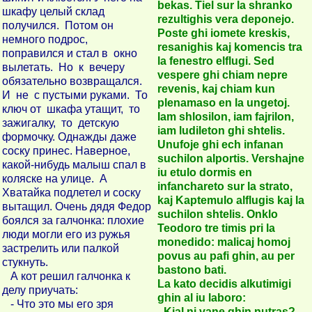
bekas. Tiel sur la shranko
шкафу целый склад
rezultighis vera deponejo.
получился. Потом он
Poste ghi iomete kreskis,
немного подрос,
resanighis kaj komencis tra
поправился и стал в окно
la fenestro elflugi. Sed
вылетать. Но к вечеру
vespere ghi chiam nepre
обязательно возвращался.
revenis, kaj chiam kun
И не с пустыми руками. То
plenamaso en la ungetoj.
ключ от шкафа утащит, то
Iam shlosilon, iam fajrilon,
зажигалку, то детскую
iam ludileton ghi shtelis.
формочку. Однажды даже
Unufoje ghi ech infanan
соску принес. Наверное,
suchilon alportis. Vershajne
какой-нибудь малыш спал в
iu etulo dormis en
коляске на улице. А
infanchareto sur la strato,
Хватайка подлетел и соску
kaj Kaptemulo alflugis kaj la
вытащил. Очень дядя Федор
suchilon shtelis. Onklo
боялся за галчонка: плохие
Teodoro tre timis pri la
люди могли его из ружья
monedido: malicaj homoj
застрелить или палкой
povus au pafi ghin, au per
стукнуть.
bastono bati.
А кот решил галчонка к
La kato decidis alkutimigi
делу приучать:
ghin al iu laboro:
- Что это мы его зря
- Kial ni vane ghin nutras?