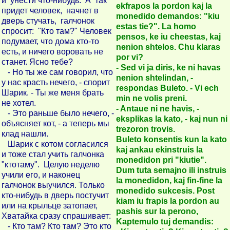
и унести что-нибудь. А так
ekfrapos la pordon kaj la
придет человек, начнет в
monedido demandos: "kiu
дверь стучать, галчонок
estas tie?". La homo
спросит: "Кто там?" Человек
pensos, ke iu cheestas, kaj
подумает, что дома кто-то
nenion shtelos. Chu klaras
есть, и ничего воровать не
por vi?
станет. Ясно тебе?
- Sed vi ja diris, ke ni havas
- Но ты же сам говорил, что
nenion shtelindan, -
у нас красть нечего, - спорит
respondas Buleto. - Vi ech
Шарик. - Ты же меня брать
min ne volis preni.
не хотел.
- Antaue ni ne havis, -
- Это раньше было нечего, -
eksplikas la kato, - kaj nun ni
объясняет кот, - а теперь мы
trezoron trovis.
клад нашли.
Buleto konsentis kun la kato
Шарик с котом согласился
kaj ankau ekinstruis la
и тоже стал учить галчонка
monedidon pri "kiutie".
"ктотаму". Целую неделю
Dum tuta semajno ili instruis
учили его, и наконец
la monedidon, kaj fin-fine la
галчонок выучился. Только
monedido sukcesis. Post
кто-нибудь в дверь постучит
kiam iu frapis la pordon au
или на крыльце затопает,
pashis sur la perono,
Хватайка сразу спрашивает:
Kaptemulo tuj demandis:
- Кто там? Кто там? Это кто