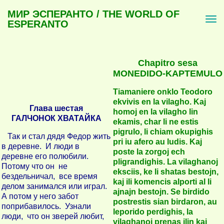
МИР ЭСПЕРАНТО / THE WORLD OF
ESPERANTO
Chapitro sesa
MONEDIDO-KAPTEMULO
Tiamaniere onklo Teodoro
ekvivis en la vilagho. Kaj
Глава шестая
homoj en la vilagho lin
ГАЛЧОНОК ХВАТАЙКА
ekamis, char li ne estis
pigrulo, li chiam okupighis
Так и стал дядя Федор жить
pri iu afero au ludis. Kaj
в деревне. И люди в
poste la zorgoj ech
деревне его полюбили.
pligrandighis. La vilaghanoj
Потому что он не
eksciis, ke li shatas bestojn,
бездельничал, все время
kaj ili komencis alporti al li
делом занимался или играл.
ajnajn bestojn. Se birdido
А потом у него забот
postrestis sian birdaron, au
поприбавилось. Узнали
leporido perdighis, la
люди, что он зверей любит,
vilaghanoj prenas ilin kaj