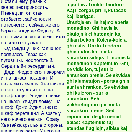
и стали ему разных
alportas al onklo Teodoro.
зверюшек приносить.
Kaj li zorgas pri ili, kuracas
Птенец ли от стаи
kaj liberigas.
отобьется, зайчонок ли
Unufoje en ilia hejmo aperis
потеряется, сейчас же его
monedino. Ghi havis la
берут - и к дяде Федору. А
okulojn kiel butonojn kaj
он с ними возится, лечит их и
dikan bekon. Kolera-kolera
на волю отпускает.
ghi estis. Onklo Teodoro
Однажды у них галчонок
ghin nutris kaj sur la
появился. Глаза как
shrankon sidigis. Li nomis la
пуговицы, нос толстый.
monedinon Kaptemulo. Ghi,
Сердитый-пресердитый.
se vidis ion, tuj sur la
Дядя Федор его накормил
shrankon prenis. Se ekvidas
и на шкаф посадил. И
ghi alumetujon - portas ghin
назвали галчонка Хватайкой:
sur la shrankon. Se ekvidas
он что ни увидит, все на
ghi kuleron - sur la
шкаф тащит. Увидит спички -
shrankon. Ech
на шкаф. Увидит ложку - на
vekhorloghon ghi sur la
шкаф. Даже будильник на
shrankon prenis. Sed
шкаф перетащил. А взять у
repreni ion de ghi neniel
него ничего нельзя. Сразу
eblas: Kaptemulo tuj
Хватайка крылья в стороны,
etendas flugilojn, siblas kaj
шипит и клюется. У него на