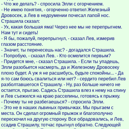
- Что же делать? - спросила Элли с огорчением.
- Не имею понятия, - огорченно ответил Железный
Дровосек, а Лев в недоумении почесал лапой нос.
Страшила сказал:
- Ух, какая большая яма! Через нее мы не перепрыгнем.
Нам тут и сидеть!
- Я бы, пожалуй, перепрыгнул, - сказал Лев, измерив
глазом расстояние.
- Значит, ты перенесешь нас? - догадался Страшила.
- Попробую, - сказал Лев. - Кто осмелится первым?
- Придется мне, - сказал Страшила. - Если ты упадешь,
Элли разобьется насмерть, да и Железному Дровосеку
плохо будет. А уж я не расшибусь, будьте спокойны... - Да
я-то сам боюсь свалиться или нет? - сердито перебил Лев
разболтавшегося Страшилу. - Ну, раз больше ничего не
остается, прыгаю. Садись Страшила влез к нему на спину
и Лев съежился на краю расселины, готовясь к прыжку.
- Почему ты не разбегаешься? - спросила Элли.
- Это не в наших львиных привычках. Мы прыгаем с
места. Он сделал огромный прыжок и благополучно
перескочил на другую сторону. Все обрадовались, и Лев,
ссадив Страшилу, тотчас прыгнул обратно. Следующей