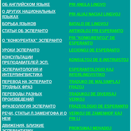
ОБ АНГЛИЙСКОМ ЯЗЫКЕ
PRI ANGLA LINGVO
О ДРУГИХ НАЦИОНАЛЬНЫХ
PRI ALIAJ NACIAJ LINGVOJ
ЯЗЫКАХ
БОРЬБА ЯЗЫКОВ
BATALO DE LINGVOJ
СТАТЬИ ОБ ЭСПЕРАНТО
ARTIKOLOJ PRI ESPERANTO
PRI "KONKURENTOJ" DE
О "КОНКУРЕНТАХ" ЭСПЕРАНТО
ESPERANTO
УРОКИ ЭСПЕРАНТО
LECIONOJ DE ESPERANTO
КОНСУЛЬТАЦИИ
KONSULTOJ DE E-INSTRUISTOJ
ПРЕПОДАВАТЕЛЕЙ ЭСП.
ЭСПЕРАНТОЛОГИЯ И
ESPERANTOLOGIO KAJ
ИНТЕРЛИНГВИСТИКА
INTERLINGVISTIKO
ПЕРЕВОД НА ЭСПЕРАНТО
TRADUKO DE MALSIMPLAJ
ТРУДНЫХ ФРАЗ
FRAZOJ
ПЕРЕВОДЫ РАЗНЫХ
TRADUKOJ DE DIVERSAJ
ПРОИЗВЕДЕНИЙ
VERKOJ
ФРАЗЕОЛОГИЯ ЭСПЕРАНТО
FRAZEOLOGIO DE ESPERANTO
РЕЧИ, СТАТЬИ Л.ЗАМЕНГОФА И О
VERKOJ DE ZAMENHOF KAJ
НЕМ
PRI LI
ДВИЖЕНИЯ, БЛИЗКИЕ
PROKSIMAJ MOVADOJ
ЭСПЕРАНТИЗМУ