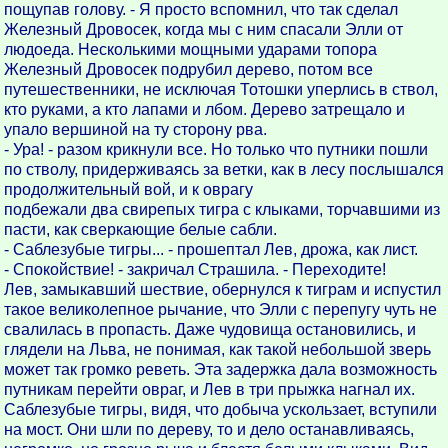
пощупав голову. - Я просто вспомнил, что так сделал
Железный Дровосек, когда мы с ним спасали Элли от
людоеда. Несколькими мощными ударами топора
Железный Дровосек подрубил дерево, потом все
путешественники, не исключая Тотошки уперлись в ствол,
кто руками, а кто лапами и лбом. Дерево затрещало и
упало вершиной на ту сторону рва.
- Ура! - разом крикнули все. Но только что путники пошли
по стволу, придерживаясь за ветки, как в лесу послышался
продолжительный вой, и к оврагу
подбежали два свирепых тигра с клыками, торчавшими из
пасти, как сверкающие белые сабли.
- Саблезубые тигры... - прошептал Лев, дрожа, как лист.
- Спокойствие! - закричал Страшила. - Переходите!
Лев, замыкавший шествие, обернулся к тиграм и испустил
такое великолепное рычание, что Элли с перепугу чуть не
свалилась в пропасть. Даже чудовища остановились, и
глядели на Льва, не понимая, как такой небольшой зверь
может так громко реветь. Эта задержка дала возможность
путникам перейти овраг, и Лев в три прыжка нагнал их.
Саблезубые тигры, видя, что добыча ускользает, вступили
на мост. Они шли по дереву, то и дело останавливаясь,