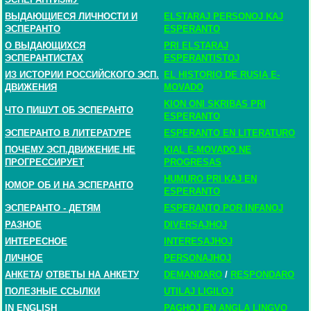
ВЫДАЮЩИЕСЯ ЛИЧНОСТИ И
ELSTARAJ PERSONOJ KAJ
ЭСПЕРАНТО
ESPERANTO
О ВЫДАЮЩИХСЯ
PRI ELSTARAJ
ЭСПЕРАНТИСТАХ
ESPERANTISTOJ
ИЗ ИСТОРИИ РОССИЙСКОГО ЭСП.
EL HISTORIO DE RUSIA E-
ДВИЖЕНИЯ
MOVADO
KION ONI SKRIBAS PRI
ЧТО ПИШУТ ОБ ЭСПЕРАНТО
ESPERANTO
ЭСПЕРАНТО В ЛИТЕРАТУРЕ
ESPERANTO EN LITERATURO
ПОЧЕМУ ЭСП.ДВИЖЕНИЕ НЕ
KIAL E-MOVADO NE
ПРОГРЕССИРУЕТ
PROGRESAS
HUMURO PRI KAJ EN
ЮМОР ОБ И НА ЭСПЕРАНТО
ESPERANTO
ЭСПЕРАНТО - ДЕТЯМ
ESPERANTO POR INFANOJ
РАЗНОЕ
DIVERSAJHOJ
ИНТЕРЕСНОЕ
INTERESAJHOJ
ЛИЧНОЕ
PERSONAJHOJ
АНКЕТА
/
ОТВЕТЫ НА АНКЕТУ
DEMANDARO
/
RESPONDARO
ПОЛЕЗНЫЕ ССЫЛКИ
UTILAJ LIGILOJ
IN ENGLISH
PAGHOJ EN ANGLA LINGVO