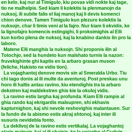
en kelo, kaj nur al Timigulo, kiu povas vidi nokte kaj tage,
tio ne malhelpis. Sed kiam li kolektis la plenmanojn da
nuksoj, ili subite falis el liaj manoj kaj li devis komenci
chion denove. Tamen Timigulo kun plezuro kolektis la
nuksojn, char li timis veni al la fajro. Nur kiam li ekvidis, ke
la lignofajro komencis estingighi, li proksimighis al Elli
kun korbo plena de nuksoj, kaj la knabino dankis lin pro la
laboro.
Matene Elli manghis la nuksojn. Shi proponis ilin al
Totochjo, sed la hundeto kun malshato turnis la nazon:
fruvekighinte ghi kaptis en la arbaro grasan muson
(feliche, Hakisto ne vidis tion).
La vojaghantoj denove movis sin al Smeralda Urbo. Tiu
chi tago donis al ili multe da aventuroj. Post preskau unu
horo ili haltis antau ravino, kiu etendighis tra la arbaro
dekstren kaj maldekstren ghis kie la okuloj vidis.
La ravino estis largha kaj profunda. Kiam Elli rampis al
ghia rando kaj ekrigardis malsupren, shi ekhavis
kapturnighon, kaj shi nevole reshovighis malantauen. Sur
la fundo de la abismo estis akraj shtonoj, kaj inter ili
susuris nevidebla fonto.
La deklivoj de la ravino estis vertikalaj. La vojaghantoj
staris malgaje, kaj al ili shajnis, ke la vojagho al Gudvin