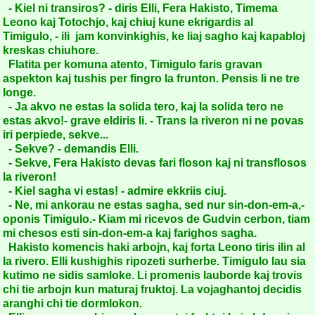
- Kiel ni transiros? - diris Elli, Fera Hakisto, Timema
Leono kaj Totochjo, kaj chiuj kune ekrigardis al
Timigulo, - ili jam konvinkighis, ke liaj sagho kaj kapabloj
kreskas chiuhore.
Flatita per komuna atento, Timigulo faris gravan
aspekton kaj tushis per fingro la frunton. Pensis li ne tre
longe.
- Ja akvo ne estas la solida tero, kaj la solida tero ne
estas akvo!- grave eldiris li. - Trans la riveron ni ne povas
iri perpiede, sekve...
- Sekve? - demandis Elli.
- Sekve, Fera Hakisto devas fari floson kaj ni transflosos
la riveron!
- Kiel sagha vi estas! - admire ekkriis ciuj.
- Ne, mi ankorau ne estas sagha, sed nur sin-don-em-a,-
oponis Timigulo.- Kiam mi ricevos de Gudvin cerbon, tiam
mi chesos esti sin-don-em-a kaj farighos sagha.
Hakisto komencis haki arbojn, kaj forta Leono tiris ilin al
la rivero. Elli kushighis ripozeti surherbe. Timigulo lau sia
kutimo ne sidis samloke. Li promenis lauborde kaj trovis
chi tie arbojn kun maturaj fruktoj. La vojaghantoj decidis
aranghi chi tie dormlokon.