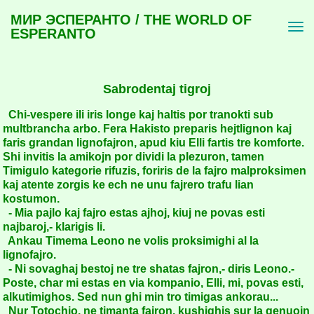
МИР ЭСПЕРАНТО / THE WORLD OF
ESPERANTO
Sabrodentaj tigroj
Chi-vespere ili iris longe kaj haltis por tranokti sub
multbrancha arbo. Fera Hakisto preparis hejtlignon kaj
faris grandan lignofajron, apud kiu Elli fartis tre komforte.
Shi invitis la amikojn por dividi la plezuron, tamen
Timigulo kategorie rifuzis, foriris de la fajro malproksimen
kaj atente zorgis ke ech ne unu fajrero trafu lian
kostumon.
- Mia pajlo kaj fajro estas ajhoj, kiuj ne povas esti
najbaroj,- klarigis li.
Ankau Timema Leono ne volis proksimighi al la
lignofajro.
- Ni sovaghaj bestoj ne tre shatas fajron,- diris Leono.-
Poste, char mi estas en via kompanio, Elli, mi, povas esti,
alkutimighos. Sed nun ghi min tro timigas ankorau...
Nur Totochjo, ne timanta fajron, kushighis sur la genuojn