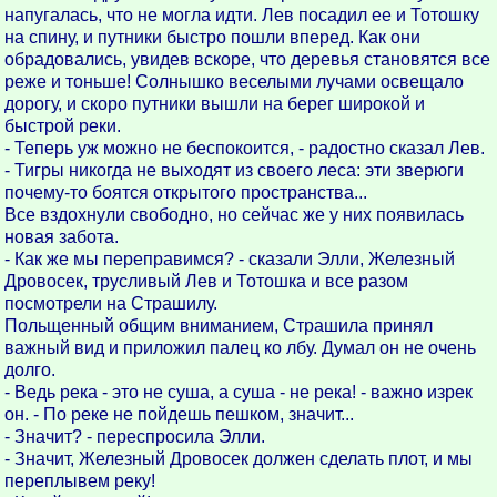
напугалась, что не могла идти. Лев посадил ее и Тотошку
на спину, и путники быстро пошли вперед. Как они
обрадовались, увидев вскоре, что деревья становятся все
реже и тоньше! Солнышко веселыми лучами освещало
дорогу, и скоро путники вышли на берег широкой и
быстрой реки.
- Теперь уж можно не беспокоится, - радостно сказал Лев.
- Тигры никогда не выходят из своего леса: эти зверюги
почему-то боятся открытого пространства...
Все вздохнули свободно, но сейчас же у них появилась
новая забота.
- Как же мы переправимся? - сказали Элли, Железный
Дровосек, трусливый Лев и Тотошка и все разом
посмотрели на Страшилу.
Польщенный общим вниманием, Страшила принял
важный вид и приложил палец ко лбу. Думал он не очень
долго.
- Ведь река - это не суша, а суша - не река! - важно изрек
он. - По реке не пойдешь пешком, значит...
- Значит? - переспросила Элли.
- Значит, Железный Дровосек должен сделать плот, и мы
переплывем реку!