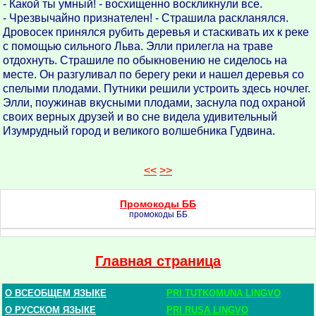
- Какой ты умный! - восхищенно воскликнули все.
- Чрезвычайно признателен! - Страшила раскланялся.
Дровосек принялся рубить деревья и стаскивать их к реке
с помощью сильного Льва. Элли прилегла на траве
отдохнуть. Страшиле по обыкновению не сиделось на
месте. Он разгуливал по берегу реки и нашел деревья со
спелыми плодами. Путники решили устроить здесь ночлег.
Элли, поужинав вкусными плодами, заснула под охраной
своих верных друзей и во сне видела удивительный
Изумрудный город и великого волшебника Гудвина.
<<
>>
Промокоды ББ
промокоды ББ
Главная страница
О ВСЕОБЩЕМ ЯЗЫКЕ
PRI TUTKOMUNA LINGVO
О РУССКОМ ЯЗЫКЕ
PRI RUSA LINGVO