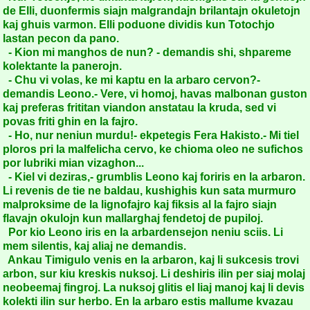
de Elli, duonfermis siajn malgrandajn brilantajn okuletojn
kaj ghuis varmon. Elli poduone dividis kun Totochjo
lastan pecon da pano.
- Kion mi manghos de nun? - demandis shi, shpareme
kolektante la panerojn.
- Chu vi volas, ke mi kaptu en la arbaro cervon?-
demandis Leono.- Vere, vi homoj, havas malbonan guston
kaj preferas frititan viandon anstatau la kruda, sed vi
povas friti ghin en la fajro.
- Ho, nur neniun murdu!- ekpetegis Fera Hakisto.- Mi tiel
ploros pri la malfelicha cervo, ke chioma oleo ne sufichos
por lubriki mian vizaghon...
- Kiel vi deziras,- grumblis Leono kaj foriris en la arbaron.
Li revenis de tie ne baldau, kushighis kun sata murmuro
malproksime de la lignofajro kaj fiksis al la fajro siajn
flavajn okulojn kun mallarghaj fendetoj de pupiloj.
Por kio Leono iris en la arbardensejon neniu sciis. Li
mem silentis, kaj aliaj ne demandis.
Ankau Timigulo venis en la arbaron, kaj li sukcesis trovi
arbon, sur kiu kreskis nuksoj. Li deshiris ilin per siaj molaj
neobeemaj fingroj. La nuksoj glitis el liaj manoj kaj li devis
kolekti ilin sur herbo. En la arbaro estis mallume kvazau