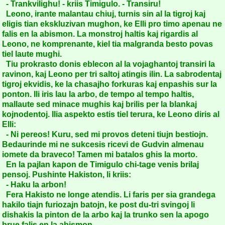
- Trankvilighu! - kriis Timigulo. - Transiru!
Leono, irante malantau chiuj, turnis sin al la tigroj kaj
eligis tian ekskluzivan mughon, ke Elli pro timo apenau ne
falis en la abismon. La monstroj haltis kaj rigardis al
Leono, ne komprenante, kiel tia malgranda besto povas
tiel laute mughi.
Tiu prokrasto donis eblecon al la vojaghantoj transiri la
ravinon, kaj Leono per tri saltoj atingis ilin. La sabrodentaj
tigroj ekvidis, ke la chasajho forkuras kaj enpashis sur la
ponton. Ili iris lau la arbo, de tempo al tempo haltis,
mallaute sed minace mughis kaj brilis per la blankaj
kojnodentoj. Ilia aspekto estis tiel terura, ke Leono diris al
Elli:
- Ni pereos! Kuru, sed mi provos deteni tiujn bestiojn.
Bedaurinde mi ne sukcesis ricevi de Gudvin almenau
iomete da braveco! Tamen mi batalos ghis la morto.
En la pajlan kapon de Timigulo chi-tage venis brilaj
pensoj. Pushinte Hakiston, li kriis:
- Haku la arbon!
Fera Hakisto ne longe atendis. Li faris per sia grandega
hakilo tiajn furiozajn batojn, ke post du-tri svingoj li
dishakis la pinton de la arbo kaj la trunko sen la apogo
brue falis en la abismon.