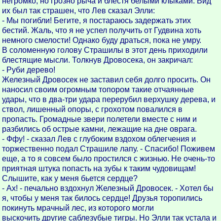
негромко, но грозно рыча и блестя белыми клыками. Вид
их был так страшен, что Лев сказал Элли:
- Мы погибли! Бегите, я постараюсь задержать этих
бестий. Жаль, что я не успел получить от Гудвина хоть
немного смелости! Однако буду драться, пока не умру.
В соломенную голову Страшилы в этот день приходили
блестящие мысли. Толкнув Дровосека, он закричал:
- Руби дерево!
Железный Дровосек не заставил себя долго просить. Он
наносил своим огромным топором такие отчаянные
удары, что в два-три удара перерубил верхушку дерева, и
ствол, лишенный опоры, с грохотом повалился в
пропасть. Громадные звери полетели вместе с ним и
разбились об острые камни, лежащие на дне оврага.
- Ффу! - сказал Лев с глубоким вздохом облегчения и
торжественно подал Страшиле лапу. - Спасибо! Поживем
еще, а то я совсем было простился с жизнью. Не очень-то
приятная штука попасть на зубы к таким чудовищам!
Слышите, как у меня бьется сердце?
- Ах! - печально вздохнул Железный Дровосек. - Хотел бы
я, чтобы у меня так билось сердце! Друзья торопились
покинуть мрачный лес, из которого могли
выскочить другие саблезубые тигры. Но Элли так устала и