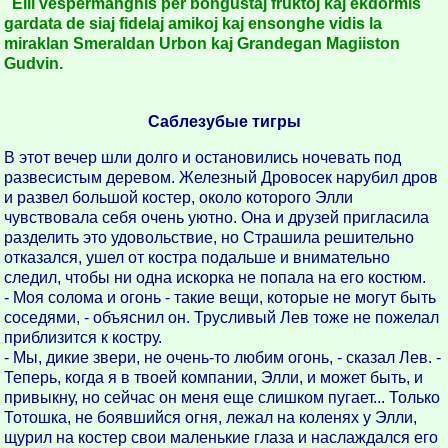
Elli vespermanghis per bongustaj fruktoj kaj ekdormis
gardata de siaj fidelaj amikoj kaj ensonghe vidis la
miraklan Smeraldan Urbon kaj Grandegan Magiiston
Gudvin.
Саблезубые тигры
В этот вечер шли долго и остановились ночевать под
развесистым деревом. Железный Дровосек нарубил дров
и развел большой костер, около которого Элли
чувствовала себя очень уютно. Она и друзей пригласила
разделить это удовольствие, но Страшила решительно
отказался, ушел от костра подальше и внимательно
следил, чтобы ни одна искорка не попала на его костюм.
- Моя солома и огонь - такие вещи, которые не могут быть
соседями, - объяснил он. Трусливый Лев тоже не пожелал
приблизится к костру.
- Мы, дикие звери, не очень-то любим огонь, - сказал Лев. -
Теперь, когда я в твоей компании, Элли, и может быть, и
привыкну, но сейчас он меня еще слишком пугает... Только
Тотошка, не боявшийся огня, лежал на коленях у Элли,
щурил на костер свои маленькие глаза и наслаждался его