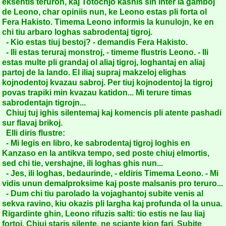
eksentis teruron, kaj Totochjo kashis sin inter la gamboj
de Leono, char opiniis nun, ke Leono estas pli forta ol
Fera Hakisto. Timema Leono informis la kunulojn, ke en
chi tiu arbaro loghas sabrodentaj tigroj.
- Kio estas tiuj bestoj? - demandis Fera Hakisto.
- Ili estas teruraj monstroj, - timeme flustris Leono. - Ili
estas multe pli grandaj ol aliaj tigroj, loghantaj en aliaj
partoj de la lando. El iliaj supraj makzeloj elighas
kojnodentoj kvazau sabroj. Per tiuj kojnodentoj la tigroj
povas trapiki min kvazau katidon... Mi terure timas
sabrodentajn tigrojn...
Chiuj tuj ighis silentemaj kaj komencis pli atente pashadi
sur flavaj brikoj.
Elli diris flustre:
- Mi legis en libro, ke sabrodentaj tigroj loghis en
Kanzaso en la antikva tempo, sed poste chiuj elmortis,
sed chi tie, vershajne, ili loghas ghis nun...
- Jes, ili loghas, bedaurinde, - eldiris Timema Leono. - Mi
vidis unun demalproksime kaj poste malsanis pro teruro...
- Dum chi tiu parolado la vojaghantoj subite venis al
sekva ravino, kiu okazis pli largha kaj profunda ol la unua.
Rigardinte ghin, Leono rifuzis salti: tio estis ne lau liaj
fortoj. Chiuj staris silente, ne sciante kion fari. Subite