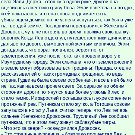
села Элли. Держа Тотошку в одной руке, другой она
вцепилась в жесткую гриву Льва. Элли взлетела на воздух,
и ей показалось, что она снова поднимается на
убивающем домике но не успела испугаться, как была уже
на твердой земле. Последним переправился Железный
Дровосек, чуть не потеряв во время прыжка свою шапку-
воронку. Когда Лев отдохнул, путешественники двинулись
дальше по дороге, вымощенной желтым кирпичом. Элли
догадалась, что овраг появился, вероятно, от
землетрясения, уже после того, как провели дорогу к
Изумрудному городу. Элли слыхала, что от землетрясений
в земле могут образовываться трещины. Правда, отец не
рассказывал ей о таких громадных трещинах, но ведь
страна Гудвина была совсем особенная, и все в ней было
не так, как на всем прочем свете. За оврагом по обеим
сторонам дороги потянулся еще более угрюмый лес, и
стало темно. Из зарослей послышалось глухое сопение и
протяжный рев. Путникам стало жутко, а Тотошка совсем
запутался в ногах у Льва, считая теперь, что Лев теперь
сильнее Железного Дровосека. Трусливый Лев сообщил
путникам, что в этом лесу живут саблезубые тигры.
- Что это за звери? - осведомился Дровосек.
- Это страшные чудовища, - боязливо прошептал Лев. -