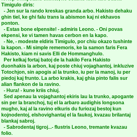
Timigulo diris:
- Jen sur la rando kreskas granda arbo. Hakisto dehaku
ghin tiel, ke ghi falu trans la abismon kaj ni ekhavos
ponton.
- Estas bone elpensite! - admiris Leono. - Oni povas
ekpensi, ke vi tamen havas cerbon en la kapo.
- Ne, - modeste eldiris Timigulo, por chiu okazo tushinte
la kapon. - Mi simple rememoris, ke la samon faris Fera
Hakisto, kiam ni savis Elli de Hommanghulo.
Per kelkaj fortaj batoj de la hakilo Fera Hakisto
duonhakis la arbon, kaj poste chiuj vojaghantoj, inkluzive
Totochjon, sin apogis al la trunko, iu per la manoj, iu per
piedoj kaj frunto. La arbo krakis, kaj ghia pinto falis sur
alian flankon de la ravino.
- Hura! - kune kriis chiuj.
Sed apenau la vojaghantoj ekiris lau la trunko, apogante
sin per la branchoj, tuj el la arbaro audighis longsona
mugho, kaj al la ravino elkuris du furiozaj bestoj kun
kojnodentoj, elshovighantaj el la faukoj, kvazau brilantaj
blankaj sabroj.
- Sabrodentaj tigroj...- flustris Leono, tremante kvazau
folio.