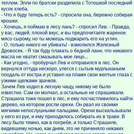
теплом. Элли по братски разделила с Тотошкой последний
кусок хлеба.
- Что я буду теперь есть? - спросила она, бережно собирая
крошки.
- Хочешь, я поймаю в лесу лань? - спросил Лев. - Правда,
у вас, людей, плохой вкус, и вы предпочитаете жареное
мясо сырому, но ты можешь поджарить его на углях.
- О, только никого не убивать! - взмолился Железный
Дровосек. - Я так буду плакать о бедной лани, что никакого
масла не хватит смазывать мое лицо...
- Как угодно, - пробурчал Лев и отправился в лес. Он
вернулся оттуда нескоро, улегся с сытым мурлыканьем
поодаль от костра и уставил на пламя свои желтые глаза с
узкими щелками зрачков.
Зачем Лев ходил в лесную чащу, никому не было
известно. Сам он молчал, а остальные не спрашивали.
Страшила тоже пошел в лес, и ему посчастливилось найти
дерево, на котором росли орехи. Он рвал их своими
мягкими непослушными пальцами. Орехи выскальзывали
у него из рук, и ему приходилось собирать их в траве. В
лесу было темно, как в погребе, и только Страшиле,
видевшему ночью, как днем, это не причиняло никаких