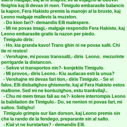
finighis kaj ili devas iri reen. Timigulo embarasite balancis
la kapon, Fera Hakisto premis la manojn al la brusto, kaj
Leono malgaje mallevis la muzelon.
- Do kion fari?- demandis Elli malespere.
- Mi ne povas imagi,- malgaje respondis Fera Hakisto, kaj
Leono embarasite gratis la nazon per piedo.
Timigulo diris:
- Ho, kia granda kavo! Trans ghin ni ne povas salti. Chi
tie ni restos!
- Vershajne, mi povas transsalti,- diris Leono, mezurinte
perrigarde la distancon.
- Sekve vi transportos nin?- konjektis Timigulo.
- Mi provos,- diris Leono.- Kiu audacas esti la unua?
- Vershajne mi devas fari tion,- diris Timigulo. - Se vi
falos, Elli disbatighos ghismorte, kaj al Fera Hakisto estos
malbone. Sed mi ne kontuzighos, estu trankvilaj!..
- Chu mi mem timas fali au ne?- kolere interrompis Leono
la babiladon de Timigulo.- Do, se nenion ni povas fari, mi
saltos. Sidighu!
Timigulo grimpis sur lian dorson, kaj Leono premis sin
che la rando de la fendego, preparante sin al salto.
- Kial vi ne kurstartas? - demandis Elli.