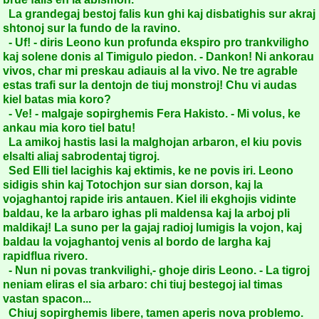
La grandegaj bestoj falis kun ghi kaj disbatighis sur akraj
shtonoj sur la fundo de la ravino.
- Uf! - diris Leono kun profunda ekspiro pro trankviligho
kaj solene donis al Timigulo piedon. - Dankon! Ni ankorau
vivos, char mi preskau adiauis al la vivo. Ne tre agrable
estas trafi sur la dentojn de tiuj monstroj! Chu vi audas
kiel batas mia koro?
- Ve! - malgaje sopirghemis Fera Hakisto. - Mi volus, ke
ankau mia koro tiel batu!
La amikoj hastis lasi la malghojan arbaron, el kiu povis
elsalti aliaj sabrodentaj tigroj.
Sed Elli tiel lacighis kaj ektimis, ke ne povis iri. Leono
sidigis shin kaj Totochjon sur sian dorson, kaj la
vojaghantoj rapide iris antauen. Kiel ili ekghojis vidinte
baldau, ke la arbaro ighas pli maldensa kaj la arboj pli
maldikaj! La suno per la gajaj radioj lumigis la vojon, kaj
baldau la vojaghantoj venis al bordo de largha kaj
rapidflua rivero.
- Nun ni povas trankvilighi,- ghoje diris Leono. - La tigroj
neniam eliras el sia arbaro: chi tiuj bestegoj ial timas
vastan spacon...
Chiuj sopirghemis libere, tamen aperis nova problemo.