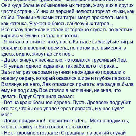
Они куда больше обыкновенных тигров, живущих в других
частях страны. У них из верхней челюсти торчат клыки, как
сабли. Такими клыками эти тигры могут проколоть меня,
как котенка. Я ужасно боюсь саблезубых тигров...
Все сразу притихли и стали осторожно ступать по желтым
кирпичам. Элли сказала шепотом:
- Я читала в книжке, что у нас в Канзасе саблезубые тигры
водились в древние времена, но потом все вымерли, а
здесь, видно, живут до сих пор...
- Да вот живут, к несчастью, - отозвался трусливый Лев.
- Я увидел одного издалека, так заболел от страха...
За этими разговорами путники неожиданно подошли к
новому оврагу, который оказался шире и глубже первого.
Взглянув на него, Лев отказался прыгать: эта задача была
ему не под силу. Все стояли в молчании, не зная, что
делать. Вдруг Страшила сказал:
- Вот на краю большое дерево. Пусть Дровосек подрубит
его так, чтобы оно упало через пропасть, и у нас будет
мост.
- Ловко придумано! - восхитился Лев. - Можно подумать,
что все-таки у тебя в голове есть мозги.
- Нет, - скромно отозвался Страшила, на всякий случай