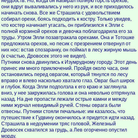
неудобств. Но, когда он набирал полную горсть орехов,
они вдруг вываливались у него из рук, и все приходилось
начинать снова. Все же Страшила с удовольствием
собирал орехи, боясь подходить к костру. Только увидев,
что костер начинает угасать, он приблизился к Элли с
полной корзиной орехов и девочка поблагодарила его за
труды. Утром Элли позавтракала орехами. Она и Тотошке
предложила орехов, но песик с презрением отвернул от
них нос: встав спозаранку, он поймал в лесу жирную мышь
(к счастью, Дровосек этого не видел).
Путники снова двинулись к Изумрудному городу. Этот день
принес им много приключений. Пройдя около часа, они
остановились перед оврагом, который тянулся по лесу
вправо и влево насколько хватало глаз. Овраг был широк
и глубок. Когда Элли подползла к его краю и заглянула
вниз, у нее закружилась голова и она невольно отпрянула
назад. На дне пропасти лежали острые камни и между
ними журчал невидимый ручей. Стены оврага были
отвесны. Путники стояли печальные: им казалось, что
путешествие к Гудвину окончилось и придется идти назад.
Страшила в недоумении тряс головой, Железный
Дровосек схватился за грудь, а Лев огорченно опустил
морду.