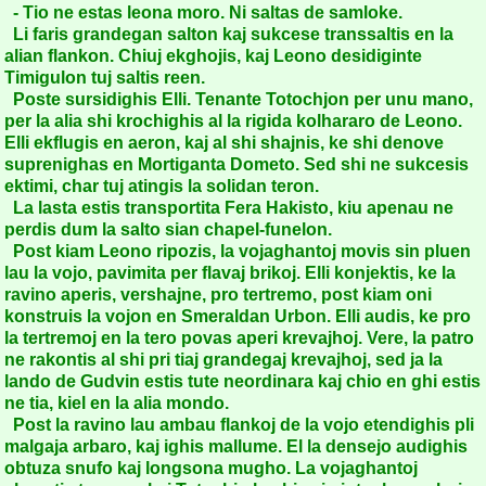
- Tio ne estas leona moro. Ni saltas de samloke.
Li faris grandegan salton kaj sukcese transsaltis en la
alian flankon. Chiuj ekghojis, kaj Leono desidiginte
Timigulon tuj saltis reen.
Poste sursidighis Elli. Tenante Totochjon per unu mano,
per la alia shi krochighis al la rigida kolhararo de Leono.
Elli ekflugis en aeron, kaj al shi shajnis, ke shi denove
suprenighas en Mortiganta Dometo. Sed shi ne sukcesis
ektimi, char tuj atingis la solidan teron.
La lasta estis transportita Fera Hakisto, kiu apenau ne
perdis dum la salto sian chapel-funelon.
Post kiam Leono ripozis, la vojaghantoj movis sin pluen
lau la vojo, pavimita per flavaj brikoj. Elli konjektis, ke la
ravino aperis, vershajne, pro tertremo, post kiam oni
konstruis la vojon en Smeraldan Urbon. Elli audis, ke pro
la tertremoj en la tero povas aperi krevajhoj. Vere, la patro
ne rakontis al shi pri tiaj grandegaj krevajhoj, sed ja la
lando de Gudvin estis tute neordinara kaj chio en ghi estis
ne tia, kiel en la alia mondo.
Post la ravino lau ambau flankoj de la vojo etendighis pli
malgaja arbaro, kaj ighis mallume. El la densejo audighis
obtuza snufo kaj longsona mugho. La vojaghantoj