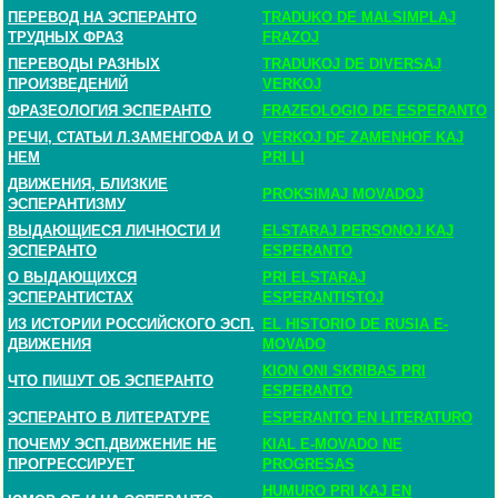
ПЕРЕВОД НА ЭСПЕРАНТО
TRADUKO DE MALSIMPLAJ
ТРУДНЫХ ФРАЗ
FRAZOJ
ПЕРЕВОДЫ РАЗНЫХ
TRADUKOJ DE DIVERSAJ
ПРОИЗВЕДЕНИЙ
VERKOJ
ФРАЗЕОЛОГИЯ ЭСПЕРАНТО
FRAZEOLOGIO DE ESPERANTO
РЕЧИ, СТАТЬИ Л.ЗАМЕНГОФА И О
VERKOJ DE ZAMENHOF KAJ
НЕМ
PRI LI
ДВИЖЕНИЯ, БЛИЗКИЕ
PROKSIMAJ MOVADOJ
ЭСПЕРАНТИЗМУ
ВЫДАЮЩИЕСЯ ЛИЧНОСТИ И
ELSTARAJ PERSONOJ KAJ
ЭСПЕРАНТО
ESPERANTO
О ВЫДАЮЩИХСЯ
PRI ELSTARAJ
ЭСПЕРАНТИСТАХ
ESPERANTISTOJ
ИЗ ИСТОРИИ РОССИЙСКОГО ЭСП.
EL HISTORIO DE RUSIA E-
ДВИЖЕНИЯ
MOVADO
KION ONI SKRIBAS PRI
ЧТО ПИШУТ ОБ ЭСПЕРАНТО
ESPERANTO
ЭСПЕРАНТО В ЛИТЕРАТУРЕ
ESPERANTO EN LITERATURO
ПОЧЕМУ ЭСП.ДВИЖЕНИЕ НЕ
KIAL E-MOVADO NE
ПРОГРЕССИРУЕТ
PROGRESAS
HUMURO PRI KAJ EN