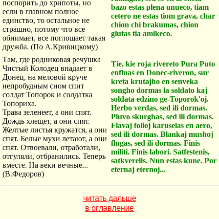
поспорить до хрипоты, но
bazo estas plena unueco, tiam
если в главном полное
cetero ne estas tiom grava, char
единство, то остальное не
chion chi brakumas, chion
страшно, потому что все
glutas tia amikeco.
обнимает, все поглощает такая
дружба. (По А.Кривицкому)
Там, где родниковая речушка
Tie, kie roja rivereto Pura Puto
Чистый Колодец впадает в
enfluas en Donec-riveron, sur
Донец, на меловой круче
kreta krutajho en senveka
непробудным сном спит
songho dormas la soldato kaj
солдат Топорок и солдатка
soldata edzino ge-Toporok'oj.
Топориха.
Herbo verdas, sed ili dormas.
Трава зеленеет, а они спят.
Pluvo skurghas, sed ili dormas.
Дождь хлещет, а они спят.
Flavaj folioj karuselas en aero,
Желтые листья кружатся, а они
sed ili dormas. Blankaj mushoj
спят. Белые мухи летают, а они
flugas, sed ili dormas. Finis
спят. Отвоевали, отработали,
militi. Finis labori. Satfestenis,
отгуляли, отбранились. Теперь
satkverelis. Nun estas kune. Por
вместе. На веки вечные...
eternaj eternoj...
(В.Федоров)
читать дальше
в оглавление