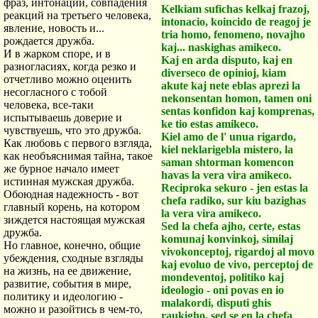
фраз, интонации, совпадения
Kelkiam sufichas kelkaj frazoj,
реакций на третьего человека,
intonacio, koincido de reagoj je
явление, новость и...
tria homo, fenomeno, novajho
рождается дружба.
kaj... naskighas amikeco.
И в жарком споре, и в
Kaj en arda disputo, kaj en
разногласиях, когда резко и
diverseco de opinioj, kiam
отчетливо можно оценить
akute kaj nete eblas aprezi la
несогласного с тобой
nekonsentan homon, tamen oni
человека, все-таки
sentas konfidon kaj komprenas,
испытываешь доверие и
ke tio estas amikeco.
чувствуешь, что это дружба.
Kiel amo de l' unua rigardo,
Как любовь с первого взгляда,
kiel neklarigebla mistero, la
как необъяснимая тайна, такое
saman shtorman komencon
же бурное начало имеет
havas la vera vira amikeco.
истинная мужская дружба.
Reciproka sekuro - jen estas la
Обоюдная надежность - вот
chefa radiko, sur kiu bazighas
главный корень, на котором
la vera vira amikeco.
зиждется настоящая мужская
Sed la chefa ajho, certe, estas
дружба.
komunaj konvinkoj, similaj
Но главное, конечно, общие
vivokonceptoj, rigardoj al movo
убеждения, сходные взгляды
kaj evoluo de vivo, perceptoj de
на жизнь, на ее движение,
mondeventoj, politiko kaj
развитие, события в мире,
ideologio - oni povas en io
политику и идеологию -
malakordi, disputi ghis
можно и разойтись в чем-то,
raukigho, sed se en la chefa