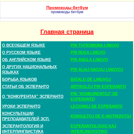
Промокоды бетбум
промокоды бетбум
Главная страница
О ВСЕОБЩЕМ ЯЗЫКЕ
PRI TUTKOMUNA LINGVO
О РУССКОМ ЯЗЫКЕ
PRI RUSA LINGVO
ОБ АНГЛИЙСКОМ ЯЗЫКЕ
PRI ANGLA LINGVO
О ДРУГИХ НАЦИОНАЛЬНЫХ
PRI ALIAJ NACIAJ LINGVOJ
ЯЗЫКАХ
БОРЬБА ЯЗЫКОВ
BATALO DE LINGVOJ
СТАТЬИ ОБ ЭСПЕРАНТО
ARTIKOLOJ PRI ESPERANTO
PRI "KONKURENTOJ" DE
О "КОНКУРЕНТАХ" ЭСПЕРАНТО
ESPERANTO
УРОКИ ЭСПЕРАНТО
LECIONOJ DE ESPERANTO
КОНСУЛЬТАЦИИ
KONSULTOJ DE E-INSTRUISTOJ
ПРЕПОДАВАТЕЛЕЙ ЭСП.
ЭСПЕРАНТОЛОГИЯ И
ESPERANTOLOGIO KAJ
ИНТЕРЛИНГВИСТИКА
INTERLINGVISTIKO