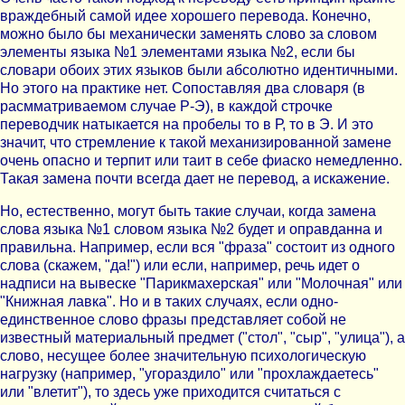
враждебный самой идее хорошего перевода. Конечно,
можно было бы механически заменять слово за словом
элементы языка №1 элементами языка №2, если бы
словари обоих этих языков были абсолютно идентичными.
Но этого на практике нет. Сопоставляя два словаря (в
расмматриваемом случае Р-Э), в каждой строчке
переводчик натыкается на пробелы то в Р, то в Э. И это
значит, что стремление к такой механизированной замене
очень опасно и терпит или таит в себе фиаско немедленно.
Такая замена почти всегда дает не перевод, а искажение.
Но, естественно, могут быть такие случаи, когда замена
слова языка №1 словом языка №2 будет и оправданна и
правильна. Например, если вся "фраза" состоит из одного
слова (скажем, "да!") или если, например, речь идет о
надписи на вывеске "Парикмахерская" или "Молочная" или
"Книжная лавка". Но и в таких случаях, если одно-
единственное слово фразы представляет собой не
известный материальный предмет ("стол", "сыр", "улица"), а
слово, несущее более значительную психологическую
нагрузку (например, "угораздило" или "прохлаждаетесь"
или "влетит"), то здесь уже приходится считаться с