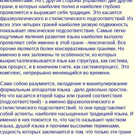
компонентами. Но с другой стороны управляют две другие
грани, в которых наиболее полно и наиболее глубоко
проявляется и выражает себя традиция. Это касается
фразеологического и стилистического подсоответствий. Из
всех этих четырех граней наиболее резвую подвижность
показывает лексическое подсоответствие. Самые легко
ощутимые явления развития языка наиболее выпукло
проявляют себя именно в этой грани - лексической. Все
прочие являются более консервативными гранями. Но
именно в них заложены те особенности, из которых
выкристаллизовывается язык как структура, как система,
как процесс, и в конечном счете, как системопроцесс. Это
комплекс, непрерывно меняющийся во времени.
Само собою разумеется, овладение и манипулирование
формальным аппаратом языка - дело довольно простое.
Но что касается второй пары или граней соответствия
(подсоответствий) - а именно фразеологического и
стилистического подсоответствий, то они представляют
собой аспекты, наиболее насыщенные традицией языка. И
именно в них покоится то, что часто называют чувством
языка, душой языка и прочими высокими терминами,
сущность которых заключается в том, что только эти грани