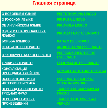
Главная страница
О ВСЕОБЩЕМ ЯЗЫКЕ
PRI TUTKOMUNA LINGVO
О РУССКОМ ЯЗЫКЕ
PRI RUSA LINGVO
ОБ АНГЛИЙСКОМ ЯЗЫКЕ
PRI ANGLA LINGVO
О ДРУГИХ НАЦИОНАЛЬНЫХ
PRI ALIAJ NACIAJ LINGVOJ
ЯЗЫКАХ
БОРЬБА ЯЗЫКОВ
BATALO DE LINGVOJ
СТАТЬИ ОБ ЭСПЕРАНТО
ARTIKOLOJ PRI ESPERANTO
PRI "KONKURENTOJ" DE
О "КОНКУРЕНТАХ" ЭСПЕРАНТО
ESPERANTO
УРОКИ ЭСПЕРАНТО
LECIONOJ DE ESPERANTO
КОНСУЛЬТАЦИИ
KONSULTOJ DE E-INSTRUISTOJ
ПРЕПОДАВАТЕЛЕЙ ЭСП.
ЭСПЕРАНТОЛОГИЯ И
ESPERANTOLOGIO KAJ
ИНТЕРЛИНГВИСТИКА
INTERLINGVISTIKO
ПЕРЕВОД НА ЭСПЕРАНТО
TRADUKO DE MALSIMPLAJ
ТРУДНЫХ ФРАЗ
FRAZOJ
ПЕРЕВОДЫ РАЗНЫХ
TRADUKOJ DE DIVERSAJ
ПРОИЗВЕДЕНИЙ
VERKOJ