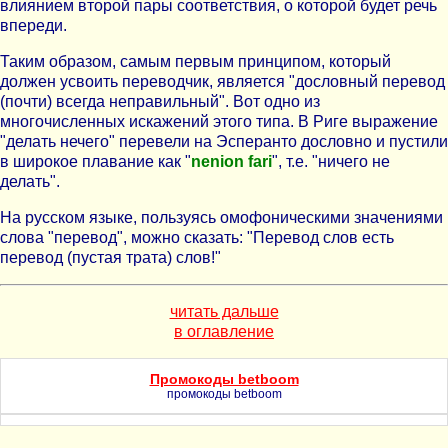
влиянием второй пары соответствия, о которой будет речь
впереди.
Таким образом, самым первым принципом, который
должен усвоить переводчик, является "дословный перевод
(почти) всегда неправильный". Вот одно из
многочисленных искажений этого типа. В Риге выражение
"делать нечего" перевели на Эсперанто дословно и пустили
в широкое плавание как "
nenion fari
", т.е. "ничего не
делать".
На русском языке, пользуясь омофоническими значениями
слова "перевод", можно сказать: "Перевод слов есть
перевод (пустая трата) слов!"
читать дальше
в оглавление
Промокоды betboom
промокоды betboom