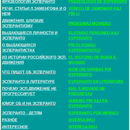
ФРАЗЕОЛОГИЯ ЭСПЕРАНТО
FRAZEOLOGIO DE ESPERANTO
РЕЧИ, СТАТЬИ Л.ЗАМЕНГОФА И О
VERKOJ DE ZAMENHOF KAJ
НЕМ
PRI LI
ДВИЖЕНИЯ, БЛИЗКИЕ
PROKSIMAJ MOVADOJ
ЭСПЕРАНТИЗМУ
ВЫДАЮЩИЕСЯ ЛИЧНОСТИ И
ELSTARAJ PERSONOJ KAJ
ЭСПЕРАНТО
ESPERANTO
О ВЫДАЮЩИХСЯ
PRI ELSTARAJ
ЭСПЕРАНТИСТАХ
ESPERANTISTOJ
ИЗ ИСТОРИИ РОССИЙСКОГО ЭСП.
EL HISTORIO DE RUSIA E-
ДВИЖЕНИЯ
MOVADO
KION ONI SKRIBAS PRI
ЧТО ПИШУТ ОБ ЭСПЕРАНТО
ESPERANTO
ЭСПЕРАНТО В ЛИТЕРАТУРЕ
ESPERANTO EN LITERATURO
ПОЧЕМУ ЭСП.ДВИЖЕНИЕ НЕ
KIAL E-MOVADO NE
ПРОГРЕССИРУЕТ
PROGRESAS
HUMURO PRI KAJ EN
ЮМОР ОБ И НА ЭСПЕРАНТО
ESPERANTO
ЭСПЕРАНТО - ДЕТЯМ
ESPERANTO POR INFANOJ
РАЗНОЕ
DIVERSAJHOJ
ИНТЕРЕСНОЕ
INTERESAJHOJ