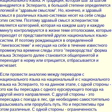
национального языка. А традиция, которая шаг за шагом
внедряется в Эсперанто, в большой степени определяется
логикой и "здравым смыслом". Но, конечно, и здравый
смысл в различных языко-системах несет на себе следы
этих систем. Поэтому здравый смысл эсперантистов
является категорией, которая на каждом шагу и каждую
минуту контролируются в жизни теми отголосками, которые
приходят от представителей других национальных языко-
систем. И поэтому рождающаяся в определенной
"лингвосистеме" и несущая на себе в течение известного
промежутка времени следы этого "первородства" форма
языка Эсперанто далее становится общепринятой и
переходит в норму или отрицается, отбрасывается и
исчезает.
Если провести аналогию между переводом с
национального языка на национальный и с национального
языка на Эсперанто, то на данном этапе, с одной стороны -
это как бы пересадка с одного курсирующего поезда на
другой иного направления. С другой стороны - это
пересадка с поезда в лес, где необходимо самостоятельно
разыскивать или прорубать путь. Но и перспективы при
этом различные. С одной стороны - ограниченность