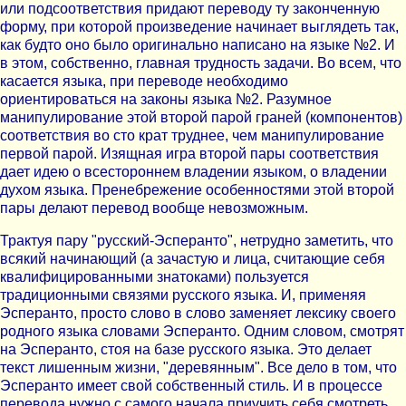
или подсоответствия придают переводу ту законченную
форму, при которой произведение начинает выглядеть так,
как будто оно было оригинально написано на языке №2. И
в этом, собственно, главная трудность задачи. Во всем, что
касается языка, при переводе необходимо
ориентироваться на законы языка №2. Разумное
манипулирование этой второй парой граней (компонентов)
соответствия во сто крат труднее, чем манипулирование
первой парой. Изящная игра второй пары соответствия
дает идею о всестороннем владении языком, о владении
духом языка. Пренебрежение особенностями этой второй
пары делают перевод вообще невозможным.
Трактуя пару "русский-Эсперанто", нетрудно заметить, что
всякий начинающий (а зачастую и лица, считающие себя
квалифицированными знатоками) пользуется
традиционными связями русского языка. И, применяя
Эсперанто, просто слово в слово заменяет лексику своего
родного языка словами Эсперанто. Одним словом, смотрят
на Эсперанто, стоя на базе русского языка. Это делает
текст лишенным жизни, "деревянным". Все дело в том, что
Эсперанто имеет свой собственный стиль. И в процессе
перевода нужно с самого начала приучить себя смотреть