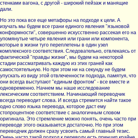
стенками вагона, с другой - широкий пейзаж и манящие
дали.
Но это пока все еще метафоры на подходе к цели. А
изучать мы будем все грани единого явления "языковой
конформности", совершенно искусственно рассекая его на
упомянутые четыре явления или грани или компонента,
которые в жизни туго переплетены в один узел
комплексного соответствия. Следовательно, отвлекаясь от
фактической "правды жизни", мы будем на некоторой
стадии рассматривать каждую из этих граней как
самостоятельную. Но при этом ни на секунду не будем
упускать из виду этой отвлеченности подхода, памятуя, что
они всегда выступают "единым фронтом" - все вместе и
одновременно. Начнем мы наше исследование
лексическим соответствием. Начинающий переводчик
всегда переводит слова. И всегда стремится найти такое
одно слово языка перевода, которое даст ему
стопроцентное соответствие с аналогичным словом
оригинала. Это стремление можно понять, очень часто при
переводе этого оказывается достаточно. Но при этом
переводчик должен сразу усвоить самый главный тезис.
Очень часто такой подход к переводу есть принцип крайне