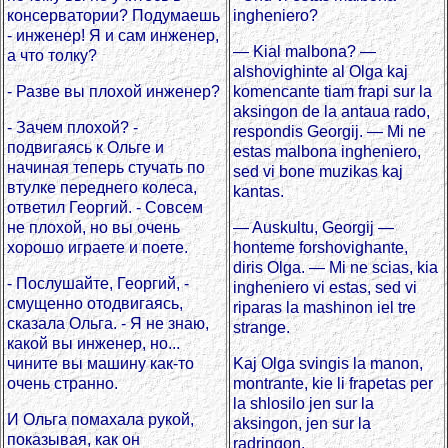
консерватории? Подумаешь
ingheniero?
- инженер! Я и сам инженер,
— Kial malbona? —
а что толку?
alshovighinte al Olga kaj
- Разве вы плохой инженер?
komencante tiam frapi sur la
aksingon de la antaua rado,
- Зачем плохой? -
respondis Georgij. — Mi ne
подвигаясь к Ольге и
estas malbona ingheniero,
начиная теперь стучать по
sed vi bone muzikas kaj
втулке переднего колеса,
kantas.
ответил Георгий. - Совсем
не плохой, но вы очень
— Auskultu, Georgij —
хорошо играете и поете.
honteme forshovighante,
diris Olga. — Mi ne scias, kia
- Послушайте, Георгий, -
ingheniero vi estas, sed vi
смущенно отодвигаясь,
riparas la mashinon iel tre
сказала Ольга. - Я не знаю,
strange.
какой вы инженер, но...
чините вы машину как-то
Kaj Olga svingis la manon,
очень странно.
montrante, kie li frapetas per
la shlosilo jen sur la
И Ольга помахала рукой,
aksingon, jen sur la
показывая, как он
radringon.