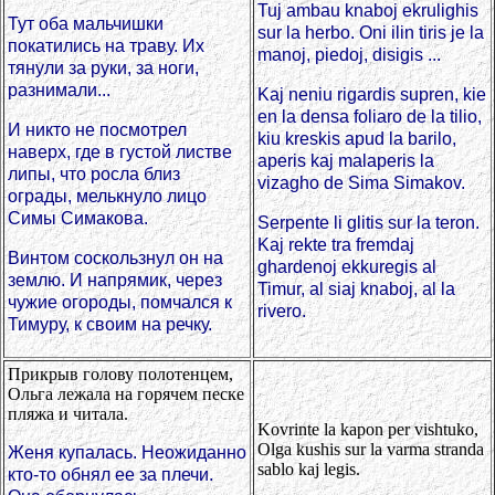
Tuj ambau knaboj ekrulighis
Тут оба мальчишки
sur la herbo. Oni ilin tiris je la
покатились на траву. Их
manoj, piedoj, disigis ...
тянули за руки, за ноги,
разнимали...
Kaj neniu rigardis supren, kie
en la densa foliaro de la tilio,
И никто не посмотрел
kiu kreskis apud la barilo,
наверх, где в густой листве
aperis kaj malaperis la
липы, что росла близ
vizagho de Sima Simakov.
ограды, мелькнуло лицо
Симы Симакова.
Serpente li glitis sur la teron.
Kaj rekte tra fremdaj
Винтом соскользнул он на
ghardenoj ekkuregis al
землю. И напрямик, через
Timur, al siaj knaboj, al la
чужие огороды, помчался к
rivero.
Тимуру, к своим на речку.
Прикрыв голову полотенцем,
Ольга лежала на горячем песке
пляжа и читала.
Kovrinte la kapon per vishtuko,
Olga kushis sur la varma stranda
Женя купалась. Неожиданно
sablo kaj legis.
кто-то обнял ее за плечи.