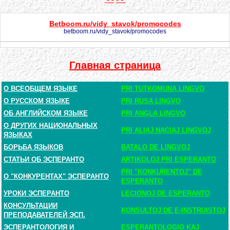
Betboom.ru/vidy_stavok/promocodes
betboom.ru/vidy_stavok/promocodes
Главная страница
О ВСЕОБЩЕМ ЯЗЫКЕ
PRI TUTKOMUNA LINGVO
О РУССКОМ ЯЗЫКЕ
PRI RUSA LINGVO
ОБ АНГЛИЙСКОМ ЯЗЫКЕ
PRI ANGLA LINGVO
О ДРУГИХ НАЦИОНАЛЬНЫХ
PRI ALIAJ NACIAJ LINGVOJ
ЯЗЫКАХ
БОРЬБА ЯЗЫКОВ
BATALO DE LINGVOJ
СТАТЬИ ОБ ЭСПЕРАНТО
ARTIKOLOJ PRI ESPERANTO
PRI "KONKURENTOJ" DE
О "КОНКУРЕНТАХ" ЭСПЕРАНТО
ESPERANTO
УРОКИ ЭСПЕРАНТО
LECIONOJ DE ESPERANTO
КОНСУЛЬТАЦИИ
KONSULTOJ DE E-INSTRUISTOJ
ПРЕПОДАВАТЕЛЕЙ ЭСП.
ЭСПЕРАНТОЛОГИЯ И
ESPERANTOLOGIO KAJ