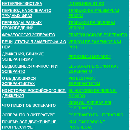
ИНТЕРЛИНГВИСТИКА
INTERLINGVISTIKO
ПЕРЕВОД НА ЭСПЕРАНТО
TRADUKO DE MALSIMPLAJ
ТРУДНЫХ ФРАЗ
FRAZOJ
ПЕРЕВОДЫ РАЗНЫХ
TRADUKOJ DE DIVERSAJ
ПРОИЗВЕДЕНИЙ
VERKOJ
ФРАЗЕОЛОГИЯ ЭСПЕРАНТО
FRAZEOLOGIO DE ESPERANTO
РЕЧИ, СТАТЬИ Л.ЗАМЕНГОФА И О
VERKOJ DE ZAMENHOF KAJ
НЕМ
PRI LI
ДВИЖЕНИЯ, БЛИЗКИЕ
PROKSIMAJ MOVADOJ
ЭСПЕРАНТИЗМУ
ВЫДАЮЩИЕСЯ ЛИЧНОСТИ И
ELSTARAJ PERSONOJ KAJ
ЭСПЕРАНТО
ESPERANTO
О ВЫДАЮЩИХСЯ
PRI ELSTARAJ
ЭСПЕРАНТИСТАХ
ESPERANTISTOJ
ИЗ ИСТОРИИ РОССИЙСКОГО ЭСП.
EL HISTORIO DE RUSIA E-
ДВИЖЕНИЯ
MOVADO
KION ONI SKRIBAS PRI
ЧТО ПИШУТ ОБ ЭСПЕРАНТО
ESPERANTO
ЭСПЕРАНТО В ЛИТЕРАТУРЕ
ESPERANTO EN LITERATURO
ПОЧЕМУ ЭСП.ДВИЖЕНИЕ НЕ
KIAL E-MOVADO NE
ПРОГРЕССИРУЕТ
PROGRESAS