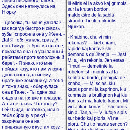
левей песчаного пляжа.
Ili eliris el la akvo kaj grimpis
Здесь они наткнулись на
sur la krutan bordon,
Нюрку.
maldekstre de la sabla
strando. Tie ili renkontis
- Девочка, ты меня узнала? -
Njurkan.
как всегда быстро и сквозь
зубы, спросила она у Жени. -
- Knabino, chu vi min
Да! Я тебя узнала сразу. А
rekonas? — kiel chiam,
вон Тимур! - сбросив платье,
rapide kaj kartave shi
показала она на усыпанный
demandis de Jhenja. — Jes!
ребятами противоположный
Mi tuj vin rekonis. Jen estas
берег. - Я знаю, кто мне
Timur! — demetinte la
поймал козу, кто нам уложил
robeton, shi montris al la
дрова и кто дал моему
kontraua bordo, plenigita de
братишке землянику. И тебя
knaboj. — Mi scias, kiu
я тоже знаю, - обернулась
kaptis por mi la kaprinon, kiu
она к Тане. - Ты один раз
kunmetis la brullignon kaj kiu
сидела на грядке и плакала.
donis al mia frateto fragon. Mi
А ты не плачь. Что толку?..
vin ankau konas — shi turnis
Гей! Сиди, чертовка, или я
sin al Tanja. — Vi iufoje sidis
тебя сброшу в реку! -
sur bedo kaj ploris. Vi ne
закричала она на
ploru. Chu tio havas sencon?
привязанную к кустам козу. -
Hej, sidu, diablino, au mi vin