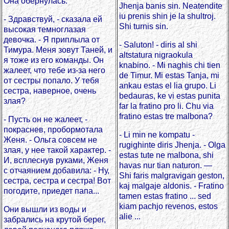
Она обернулась.
Jhenja banis sin. Neatendite
iu prenis shin je la shultroj.
- Здравствуй, - сказала ей
Shi turnis sin.
высокая темноглазая
девочка. - Я приплыла от
- Saluton! - diris al shi
Тимура. Меня зовут Таней, и
altstatura nigraokula
я тоже из его команды. Он
knabino. - Mi naghis chi tien
жалеет, что тебе из-за него
de Timur. Mi estas Tanja, mi
от сестры попало. У тебя
ankau estas el lia grupo. Li
сестра, наверное, очень
bedauras, ke vi estas punita
злая?
far la fratino pro li. Chu via
fratino estas tre malbona?
- Пусть он не жалеет, -
покраснев, пробормотала
- Li min ne kompatu -
Женя. - Ольга совсем не
rugighinte diris Jhenja. - Olga
злая, у нее такой характер. -
estas tute ne malbona, shi
И, всплеснув руками, Женя
havas nur tian naturon. —
с отчаянием добавила: - Ну,
Shi faris malgravigan geston,
сестра, сестра и сестра! Вот
kaj malgaje aldonis. - Fratino
погодите, приедет папа...
tamen estas fratino ... sed
kiam pachjo revenos, estos
Они вышли из воды и
alie ...
забрались на крутой берег,