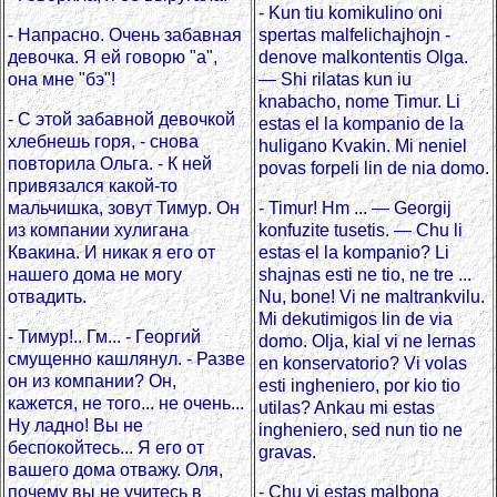
- Kun tiu komikulino oni
- Напрасно. Очень забавная
spertas malfelichajhojn -
девочка. Я ей говорю "а",
denove malkontentis Olga.
она мне "бэ"!
— Shi rilatas kun iu
knabacho, nome Timur. Li
- С этой забавной девочкой
estas el la kompanio de la
хлебнешь горя, - снова
huligano Kvakin. Mi neniel
повторила Ольга. - К ней
povas forpeli lin de nia domo.
привязался какой-то
мальчишка, зовут Тимур. Он
- Timur! Hm ... — Georgij
из компании хулигана
konfuzite tusetis. — Chu li
Квакина. И никак я его от
estas el la kompanio? Li
нашего дома не могу
shajnas esti ne tio, ne tre ...
отвадить.
Nu, bone! Vi ne maltrankvilu.
Mi dekutimigos lin de via
- Тимур!.. Гм... - Георгий
domo. Olja, kial vi ne lernas
смущенно кашлянул. - Разве
en konservatorio? Vi volas
он из компании? Он,
esti ingheniero, por kio tio
кажется, не того... не очень...
utilas? Ankau mi estas
Ну ладно! Вы не
ingheniero, sed nun tio ne
беспокойтесь... Я его от
gravas.
вашего дома отважу. Оля,
почему вы не учитесь в
- Chu vi estas malbona