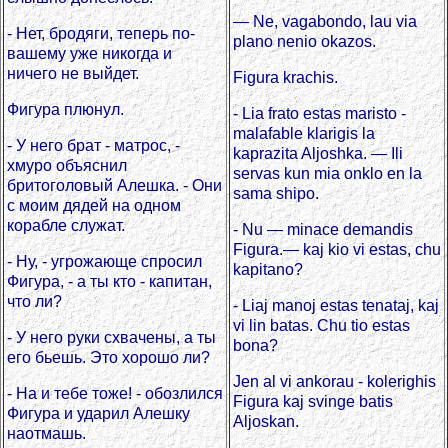
— Ne, vagabondo, lau via
- Нет, бродяги, теперь по-
plano nenio okazos.
вашему уже никогда и
ничего не выйдет.
Figura krachis.
Фигура плюнул.
- Lia frato estas maristo -
malafable klarigis la
- У него брат - матрос, -
kaprazita Aljoshka. — Ili
хмуро объяснил
servas kun mia onklo en la
бритоголовый Алешка. - Они
sama shipo.
с моим дядей на одном
корабле служат.
- Nu — minace demandis
Figura.— kaj kio vi estas, chu
- Ну, - угрожающе спросил
kapitano?
Фигура, - а ты кто - капитан,
что ли?
- Liaj manoj estas tenataj, kaj
vi lin batas. Chu tio estas
- У него руки схвачены, а ты
bona?
его бьешь. Это хорошо ли?
Jen al vi ankorau - kolerighis
- На и тебе тоже! - обозлился
Figura kaj svinge batis
Фигура и ударил Алешку
Aljoskan.
наотмашь.