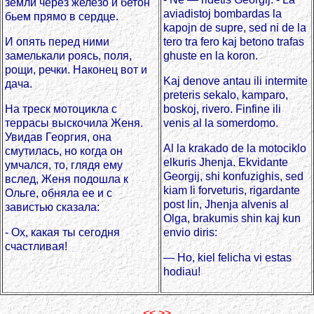
земли через железо и бетон
aviadistoj bombardas la
бьем прямо в сердце.
kapojn de supre, sed ni de la
И опять перед ними
tero tra fero kaj betono trafas
замелькали роясь, поля,
ghuste en la koron.
рощи, речки. Наконец вот и
Kaj denove antau ili intermite
дача.
preteris sekalo, kamparo,
На треск мотоцикла с
boskoj, rivero. Finfine ili
террасы выскочила Женя.
venis al la somerdomo.
Увидав Георгия, она
Al la krakado de la motociklo
смутилась, но когда он
elkuris Jhenja. Ekvidante
умчался, то, глядя ему
Georgij, shi konfuzighis, sed
вслед, Женя подошла к
kiam li forveturis, rigardante
Ольге, обняла ее и с
post lin, Jhenja alvenis al
завистью сказала:
Olga, brakumis shin kaj kun
- Ох, какая ты сегодня
envio diris:
счастливая!
— Ho, kiel felicha vi estas
hodiau!
<<
>>