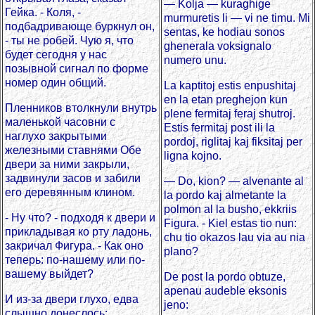
— Kolja — kuraghige
Гейка. - Коля, -
murmuretis li — vi ne timu. Mi
подбадривающе буркнул он,
sentas, ke hodiau sonos
- ты не робей. Чую я, что
ghenerala voksignalo
будет сегодня у нас
numero unu.
позывной сигнал по форме
номер один общий.
La kaptitoj estis enpushitaj
en la etan preghejon kun
Пленников втолкнули внутрь
plene fermitaj feraj shutroj.
маленькой часовни с
Estis fermitaj post ili la
наглухо закрытыми
pordoj, riglitaj kaj fiksitaj per
железными ставнями Обе
ligna kojno.
двери за ними закрыли,
задвинули засов и забили
— Do, kion? — alvenante al
его деревянным клином.
la pordo kaj almetante la
polmon al la busho, ekkriis
- Ну что? - подходя к двери и
Figura. - Kiel estas tio nun:
прикладывая ко рту ладонь,
chu tio okazos lau via au nia
закричал Фигура. - Как оно
plano?
теперь: по-нашему или по-
вашему выйдет?
De post la pordo obtuze,
apenau audeble eksonis
И из-за двери глухо, едва
jeno:
слышно донеслось: