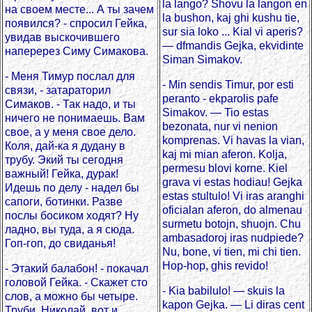
la lango? Shovu la langon en
на своем месте... А ты зачем
la bushon, kaj ghi kushu tie,
появился? - спросил Гейка,
sur sia loko ... Kial vi aperis?
увидав выскочившего
— dfmandis Gejka, ekvidinte
наперерез Симу Симакова.
Siman Simakov.
- Меня Тимур послал для
- Min sendis Timur, por esti
связи, - затараторил
peranto - ekparolis pafe
Симаков. - Так надо, и ты
Simakov. — Tio estas
ничего не понимаешь. Вам
bezonata, nur vi nenion
свое, а у меня свое дело.
komprenas. Vi havas la vian,
Коля, дай-ка я дудану в
kaj mi mian aferon. Kolja,
трубу. Экий ты сегодня
permesu blovi korne. Kiel
важный! Гейка, дурак!
grava vi estas hodiau! Gejka
Идешь по делу - надел бы
estas stultulo! Vi iras aranghi
сапоги, ботинки. Разве
oficialan aferon, do almenau
послы босиком ходят? Ну
surmetu botojn, shuojn. Chu
ладно, вы туда, а я сюда.
ambasadoroj iras nudpiede?
Гоп-гоп, до свиданья!
Nu, bone, vi tien, mi chi tien.
Hop-hop, ghis revido!
- Этакий балабон! - покачал
головой Гейка. - Скажет сто
- Kia babilulo! — skuis la
слов, а можно бы четыре.
kapon Gejka. — Li diras cent
Труби, Николай, вот и