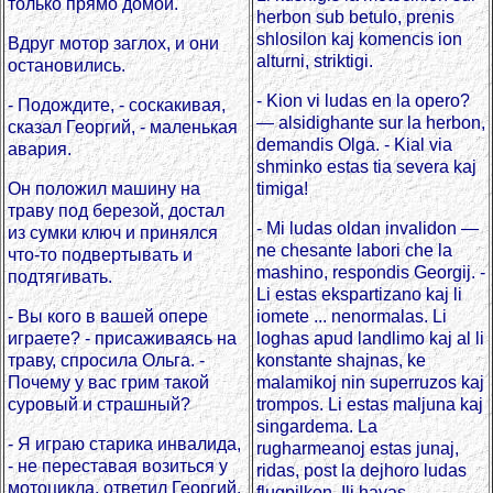
только прямо домой.
herbon sub betulo, prenis
shlosilon kaj komencis ion
Вдруг мотор заглох, и они
alturni, striktigi.
остановились.
- Kion vi ludas en la opero?
- Подождите, - соскакивая,
— alsidighante sur la herbon,
сказал Георгий, - маленькая
demandis Olga. - Kial via
авария.
shminko estas tia severa kaj
Он положил машину на
timiga!
траву под березой, достал
- Mi ludas oldan invalidon —
из сумки ключ и принялся
ne chesante labori che la
что-то подвертывать и
mashino, respondis Georgij. -
подтягивать.
Li estas ekspartizano kaj li
- Вы кого в вашей опере
iomete ... nenormalas. Li
играете? - присаживаясь на
loghas apud landlimo kaj al li
траву, спросила Ольга. -
konstante shajnas, ke
Почему у вас грим такой
malamikoj nin superruzos kaj
суровый и страшный?
trompos. Li estas maljuna kaj
singardema. La
- Я играю старика инвалида,
rugharmeanoj estas junaj,
- не переставая возиться у
ridas, post la dejhoro ludas
мотоцикла, ответил Георгий.
flugpilkon. Ili havas