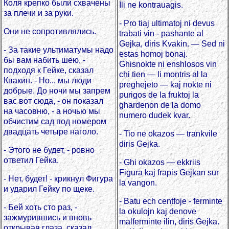
Коля крепко были схвачены
Ili ne kontrauagis.
за плечи и за руки.
- Pro tiaj ultimatoj ni devus
Они не сопротивлялись.
trabati vin - pashante al
Gejka, diris Kvakin. — Sed ni
- За такие ультиматумы надо
estas homoj bonaj.
бы вам набить шею, -
Ghisnokte ni enshlosos vin
подходя к Гейке, сказал
chi tien — li montris al la
Квакин. - Но... мы люди
preghejeto — kaj nokte ni
добрые. До ночи мы запрем
purigos de la fruktoj la
вас вот сюда, - он показал
ghardenon de la domo
на часовню, - а ночью мы
numero dudek kvar.
обчистим сад под номером
двадцать четыре наголо.
- Tio ne okazos — trankvile
diris Gejka.
- Этого не будет, - ровно
ответил Гейка.
- Ghi okazos — ekkriis
Figura kaj frapis Gejkan sur
- Нет, будет! - крикнул Фигура
la vangon.
и ударил Гейку по щеке.
- Batu ech centfoje - ferminte
- Бей хоть сто раз, -
la okulojn kaj denove
зажмурившись и вновь
malferminte ilin, diris Gejka.
открывая глаза, сказал