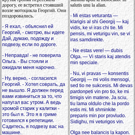
дорогу, ее встретил стоявший
salutis unu la alian.
возле мотоцикла Георгий. Они
- Mi estas veturanta —
поздоровались.
klarigis al shi Georgij — kaj
- Я ехал, - объяснил ей
vidis, ke vi iras chi tie. Mi
Георгий, - смотрю, вы идете
pensis, mi veturigu vin, se vi
Дай, думаю, подожду и
iras samdirekte.
подвезу, если по дороге.
- Ne estas vere! — dubis
- Неправда! - не поверила
Olga. — Vi staris kaj atendis
Ольга. - Вы стояли и
min speciale.
ожидали меня нарочно.
- Nu, vi pravas — konsentis
- Ну, верно, - согласился
Georgij — mi volis mensogi,
Георгий. - Хотел соврать, да
sed tio ne sukcesis. Mi devas
не вышло. Я должен перед
pardonpeti vin pro tio, ke mi
вами извиниться за то, что
timigis vin matene. Ja sciu,
напугал вас утром. А ведь
tiu lama oldulo che la pordo
хромой старик у калитки -
estis mi. Mi shminkite
это был я. Это я в гриме
preparis min por provludo.
готовился к репетиции.
Sidighu, mi veturigos vin.
Садитесь, я подвезу вас на
машине.
Olga nee balancis la kapon.