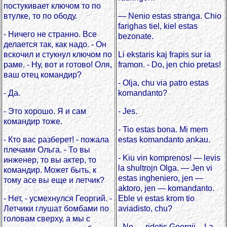
постукивает ключом то по
втулке, то по ободу.
— Nenio estas stranga. Chio
farighas tiel, kiel estas
- Ничего не странно. Все
bezonate.
делается так, как надо. - Он
вскочил и стукнул ключом по
Li ekstaris kaj frapis sur ia
раме. - Ну, вот и готово! Оля,
framon. - Do, jen chio pretas!
ваш отец командир?
- Olja, chu via patro estas
- Да.
komandanto?
- Это хорошо. Я и сам
- Jes.
командир тоже.
- Tio estas bona. Mi mem
- Кто вас разберет! - пожала
estas komandanto ankau.
плечами Ольга. - То вы
- Kiu vin komprenos! — levis
инженер, то вы актер, то
la shultrojn Olga. — Jen vi
командир. Может быть, к
estas ingheniero, jen —
тому асе вы еще и летчик?
aktoro, jen — komandanto.
- Нет, - усмехнулся Георгий. -
Eble vi estas krom tio
Летчики глушат бомбами по
aviadisto, chu?
головам сверху, а мы с
- Ne — ridetis Georgij. - La