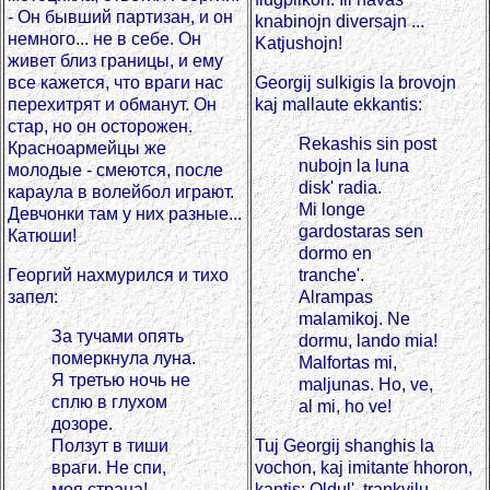
- Он бывший партизан, и он
knabinojn diversajn ...
немного... не в себе. Он
Katjushojn!
живет близ границы, и ему
все кажется, что враги нас
Georgij sulkigis la brovojn
перехитрят и обманут. Он
kaj mallaute ekkantis:
стар, но он осторожен.
Rekashis sin post
Красноармейцы же
nubojn la luna
молодые - смеются, после
disk' radia.
караула в волейбол играют.
Mi longe
Девчонки там у них разные...
gardostaras sen
Катюши!
dormo en
Георгий нахмурился и тихо
tranche'.
запел:
Alrampas
malamikoj. Ne
За тучами опять
dormu, lando mia!
померкнула луна.
Malfortas mi,
Я третью ночь не
maljunas. Ho, ve,
сплю в глухом
al mi, ho ve!
дозоре.
Ползут в тиши
Tuj Georgij shanghis la
враги. Не спи,
vochon, kaj imitante hhoron,
моя страна!
kantis: Oldul', trankvilu,