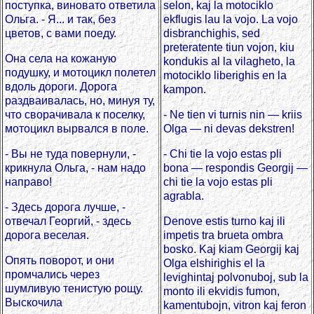
поступка, виновато ответила
selon, kaj la motociklo
Ольга. - Я... и так, без
ekflugis lau la vojo. La vojo
цветов, с вами поеду.
disbranchighis, sed
preteratente tiun vojon, kiu
Она села на кожаную
kondukis al la vilagheto, la
подушку, и мотоцикл полетел
motociklo liberighis en la
вдоль дороги. Дорога
kampon.
раздваивалась, но, минуя ту,
что сворачивала к поселку,
- Ne tien vi turnis nin — kriis
мотоцикл вырвался в поле.
Olga — ni devas dekstren!
- Вы не туда повернули, -
- Chi tie la vojo estas pli
крикнула Ольга, - нам надо
bona — respondis Georgij —
направо!
chi tie la vojo estas pli
agrabla.
- Здесь дорога лучше, -
отвечал Георгий, - здесь
Denove estis turno kaj ili
дорога веселая.
impetis tra brueta ombra
bosko. Kaj kiam Georgij kaj
Опять поворот, и они
Olga elshirighis el la
промчались через
levighintaj polvonuboj, sub la
шумливую тенистую рощу.
monto ili ekvidis fumon,
Выскочила
kamentubojn, vitron kaj feron