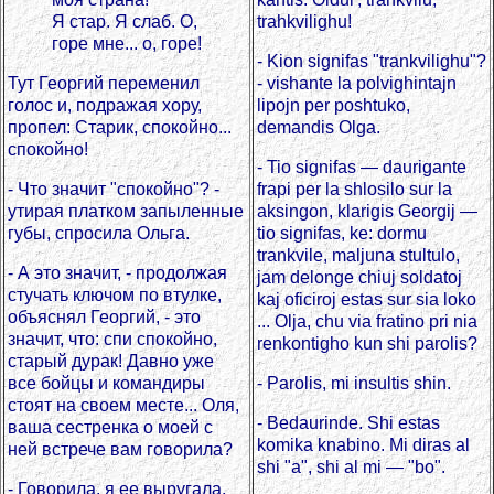
Я стар. Я слаб. О,
trahkvilighu!
горе мне... о, горе!
- Kion signifas "trankvilighu"?
Тут Георгий переменил
- vishante la polvighintajn
голос и, подражая хору,
lipojn per poshtuko,
пропел: Старик, спокойно...
demandis Olga.
спокойно!
- Tio signifas — daurigante
- Что значит "спокойно"? -
frapi per la shlosilo sur la
утирая платком запыленные
aksingon, klarigis Georgij —
губы, спросила Ольга.
tio signifas, ke: dormu
trankvile, maljuna stultulo,
- А это значит, - продолжая
jam delonge chiuj soldatoj
стучать ключом по втулке,
kaj oficiroj estas sur sia loko
объяснял Георгий, - это
... Olja, chu via fratino pri nia
значит, что: спи спокойно,
renkontigho kun shi parolis?
старый дурак! Давно уже
все бойцы и командиры
- Parolis, mi insultis shin.
стоят на своем месте... Оля,
- Bedaurinde. Shi estas
ваша сестренка о моей с
komika knabino. Mi diras al
ней встрече вам говорила?
shi "a", shi al mi — "bo".
- Говорила, я ее выругала.