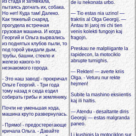
из стада и затявкала,
de iu nekonata urbo.
пытаясь догнать их, собака.
Но нет! Куда там! Далеко.
— Tio estas nia uzino! —
Как тяжелый снаряд,
trakriis al Olga Georgij. —
прогудела встречная
Antau tri jaroj mi chi tien
грузовая машина. И когда
venis kolekti fungojn kaj
Георгий и Ольга вырвались
fragojn.
из поднятых клубов пыли, то
Preskau ne malpliigante la
под горой увидали дым,
rapidecon, la motociklo
трубы, башни, стекло и
abrupte turnighis.
железо какого-то
незнакомого города.
— Rekten! — averte kriis
Olga. - Veturu nur rekte
- Это наш завод! - прокричал
hejmen!
Ольге Георгий. - Три года
тому назад я сюда ездил
Subite la mashino eksiientis
собирать грибы и землянику.
kaj ili haltis.
Почти не уменьшая хода,
— Atendu - desaltante diris
машина круто развернулась.
Georgij — estas malgranda
paneo.
- Прямо! - предостерегающе
кричала Ольга. - Давайте
Li kushigis la motociklon sur