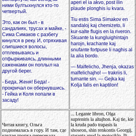
aperi el ia akvo, post ilin
ними бултыхнулся кто-то
plaude plonghis iu kvara.
четвертый.
Tiu estis Sima Simakov en
Это, как он был - в
sandaloj kaj chemizeto, li
сандалиях, трусах и майке, -
kur-salte flugis en la riveron.
Сима Симаков с разбегу
Skuante la kungluighintajn
кинулся в реку. И, отряхивая
harojn, krachante kaj
слипшиеся волосы,
snufante fortpuse li naghis al
отплевываясь и
la alia bordo.
отфыркиваясь, длинными
саженками он поплыл на
— Malfelicho, Jhenja, okazas
другой берег.
malfelichajho! — trakriis li,
turnante sin. — Gejka kaj
- Беда, Женя! Беда! -
Kolja falis en kaptilon!
прокричал он обернувшись.
- Гейка и Коля попали в
засаду!
... Legante libron, Olga
supreniris la altajhon. Kaj tie, kie
Читая книгу, Ольга
la kruda pado trapasis la
поднималась в гору. И там, где
shoseon, shin renkontis Georgij,
крутая тропка пересекала
staranta apud la motociklo. Ili