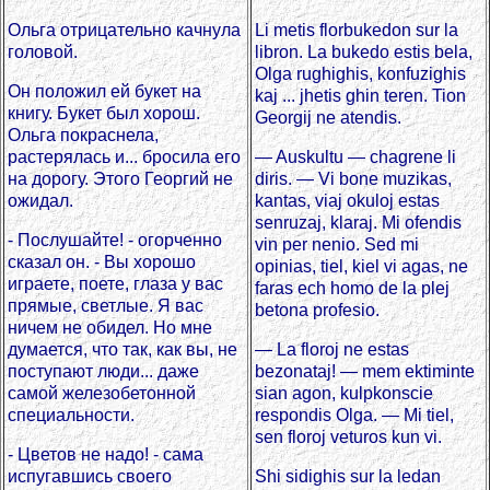
Ольга отрицательно качнула
Li metis florbukedon sur la
головой.
libron. La bukedo estis bela,
Olga rughighis, konfuzighis
Он положил ей букет на
kaj ... jhetis ghin teren. Tion
книгу. Букет был хорош.
Georgij ne atendis.
Ольга покраснела,
растерялась и... бросила его
— Auskultu — chagrene li
на дорогу. Этого Георгий не
diris. — Vi bone muzikas,
ожидал.
kantas, viaj okuloj estas
senruzaj, klaraj. Mi ofendis
- Послушайте! - огорченно
vin per nenio. Sed mi
сказал он. - Вы хорошо
opinias, tiel, kiel vi agas, ne
играете, поете, глаза у вас
faras ech homo de la plej
прямые, светлые. Я вас
betona profesio.
ничем не обидел. Но мне
думается, что так, как вы, не
— La floroj ne estas
поступают люди... даже
bezonataj! — mem ektiminte
самой железобетонной
sian agon, kulpkonscie
специальности.
respondis Olga. — Mi tiel,
sen floroj veturos kun vi.
- Цветов не надо! - сама
испугавшись своего
Shi sidighis sur la ledan