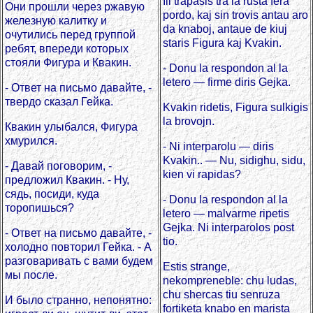
Ili trapasis tra la rusta fera
Они прошли через ржавую
pordo, kaj sin trovis antau aro
железную калитку и
da knaboj, antaue de kiuj
очутились перед группой
staris Figura kaj Kvakin.
ребят, впереди которых
стояли Фигура и Квакин.
- Donu la respondon al la
letero — firme diris Gejka.
- Ответ на письмо давайте, -
твердо сказал Гейка.
Kvakin ridetis, Figura sulkigis
la brovojn.
Квакин улыбался, Фигура
хмурился.
- Ni interparolu — diris
Kvakin.. — Nu, sidighu, sidu,
- Давай поговорим, -
kien vi rapidas?
предложил Квакин. - Ну,
сядь, посиди, куда
- Donu la respondon al la
торопишься?
letero — malvarme ripetis
Gejka. Ni interparolos post
- Ответ на письмо давайте, -
tio.
холодно повторил Гейка. - А
разговаривать с вами будем
Estis strange,
мы после.
nekompreneble: chu ludas,
chu shercas tiu senruza
И было странно, непонятно:
fortiketa knabo en marista