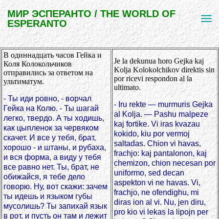
МИР ЭСПЕРАНТО / THE WORLD OF
ESPERANTO
В одиннадцать часов Гейка и
Je la dekunua horo Gejka kaj
Коля Колокольчиков
Kolja Kolokolchikov direktis sin
отправились за ответом на
por ricevi respondon al la
ультиматум.
ultimato.
- Ты иди ровно, - ворчал
- Iru rekte — murmuris Gejka
Гейка на Колю. - Ты шагай
al Kolja. — Pashu malpeze
легко, твердо. А ты ходишь,
kaj fortike. Vi iras kvazau
как цыпленок за червяком
kokido, kiu por vermoj
скачет. И все у тебя, брат,
saltadas. Chion vi havas,
хорошо - и штаны, и рубаха,
frachjo: kaj pantalonon, kaj
и вся форма, а виду у тебя
chemizon, chion necesan por
все равно нет. Ты, брат, не
uniformo, sed decan
обижайся, я тебе дело
aspekton vi ne havas. Vi,
говорю. Ну, вот скажи: зачем
frachjo, ne ofendighu, mi
ты идешь и языком губы
diras ion al vi. Nu, jen diru,
мусолишь? Ты запихай язык
pro kio vi lekas la lipojn per
в рот, и пусть он там и лежит