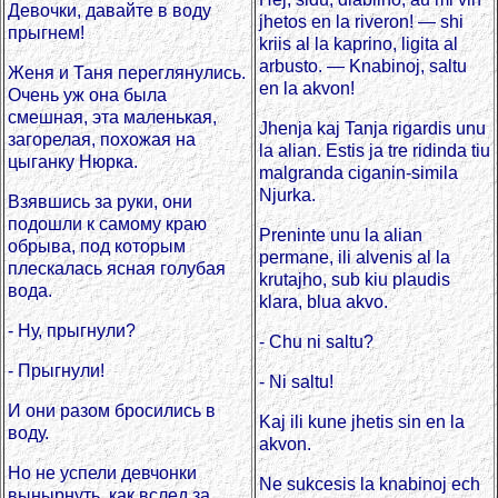
Девочки, давайте в воду
jhetos en la riveron! — shi
прыгнем!
kriis al la kaprino, ligita al
arbusto. — Knabinoj, saltu
Женя и Таня переглянулись.
en la akvon!
Очень уж она была
смешная, эта маленькая,
Jhenja kaj Tanja rigardis unu
загорелая, похожая на
la alian. Estis ja tre ridinda tiu
цыганку Нюрка.
malgranda ciganin-simila
Njurka.
Взявшись за руки, они
подошли к самому краю
Preninte unu la alian
обрыва, под которым
permane, ili alvenis al la
плескалась ясная голубая
krutajho, sub kiu plaudis
вода.
klara, blua akvo.
- Ну, прыгнули?
- Chu ni saltu?
- Прыгнули!
- Ni saltu!
И они разом бросились в
Kaj ili kune jhetis sin en la
воду.
akvon.
Но не успели девчонки
Ne sukcesis la knabinoj ech
вынырнуть, как вслед за