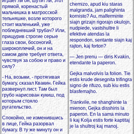
играет ли он, шутит ли, этот
chemizo, apud kiu staras
прямой, коренастый
malgranda, jam palighinta
мальчишка в матросской
kornisto? Au, malferminte
тельняшке, возле которого
siajn grizajn rigorajn okulojn,
стоит маленький, уже
nudpiede, vastshultre li
побледневший трубач? Или,
efektive atendas la
прищурив строгие серые
respondon, sentante siajn kaj
глаза свои, босоногий,
rajton, kaj forton?
широкоплечий, он и на
самом деле требует ответа,
— Jen prenu — diris Kvakin,
чувствуя за собою и право и
etendante la paperon.
силу?
Gejka malvolvis la folion. Tie
- На, возьми, - протягивая
estis krude desegnita trifingra
бумагу, сказал Квакин. Гейка
signo de rifuzo, sub kiu estis
развернул лист. Там был
blasfemajho.
грубо нарисован кукиш, под
которым стояло
Trankvile, ne shanghinte la
ругательство.
mienon, Gejka disshiris la
paperon. En la sama minuto
Спокойно, не изменившись
li kaj Kolja estis forte kaptitaj
в лице, Гейка разорвал
je la shultroj kaj manoj.
бумагу. В ту же минуту он и