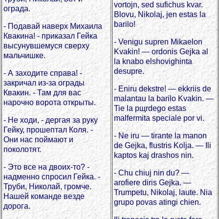
vortojn, sed sufichus kvar.
ограда.
Blovu, Nikolaj, jen estas la
barilo!
- Подавай наверх Михаила
Квакина! - приказал Гейка
- Venigu supren Mikaelon
высунувшемуся сверху
Kvakin! — ordonis Gejka al
мальчишке.
la knabo elshovighinta
desupre.
- А заходите справа! -
закричал из-за ограды
- Eniru dekstre! — ekkriis de
Квакин. - Там для вас
malantau la barilo Kvakin. —
нарочно ворота открыты.
Tie la pщrdego estas
malfermita speciale por vi.
- Не ходи, - дергая за руку
Гейку, прошептал Коля. -
- Ne iru — tirante la manon
Они нас поймают и
de Gejka, flustris Kolja. — Ili
поколотят.
kaptos kaj drashos nin.
- Это все на двоих-то? -
- Сhu chiuj nin du? —
надменно спросил Гейка. -
arofiere diris Gejka. —
Труби, Николай, громче.
Trumpetu, Nikolaj, laute. Nia
Нашей команде везде
grupo povas atingi chien.
дорога.