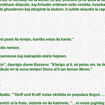
rdinare disputis, kaj Arkadio ordinare estis venkita, kvankam l
n la ghardenon kaj atinginte la laubon, li subite ekaudis la ra
ed pasis lia tempo, kantita estas lia kanto.
"
dis nenion.
n senmove kaj malrapide ekiris hejmen.
kin
"
, daurigis dume Bazarov.
"
Klarigu al li, mi petas vin, ke
tikulo en la nuna tempo! Donu al li ian bonan libron.
"
"
kadio. "'Stoff und Kraft’ estas skribita en populara lingvo …
ovich al la frato, sidante en lia kabineto, "…ni estas jughitaj