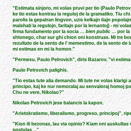
"
Estimata sinjoro, mi volas pruvi per tio (Paulo Petrovi
ke tio estas kontrau la reguloj de la gramatiko. Tiu ch
parolis la gepatran lingvon, uzis kelkajn tiajn popolaj
malshati la regulojn, faritajn por la lernantoj)
-
mi volas
firma fundamento por la socia …
bien public
… por la 
shtonego, char sur ghi chion oni konstruas. Mi tre bo
rezultato de la sento de l’ memestimo, de la sento de
mi estimas en mi la homon.
"
"
Permesu, Paulo Petrovich
"
, diris Bazarov,
"
vi estima
Paulo Petrovich palighis.
"
Tio estas tute alia demando. Mi tute ne volas klarigi al
principo, kaj ke nur nemoralaj au senvaloraj homoj pova
Chu ne vere, Nikolao?
"
Nikolao Petrovich jese balancis la kapon.
"
Aristokratismo, liberalismo, progreso, principoj
"
, ri
"
Kion ili bezonas, lau via opinio? Kiam oni auskultas v
postulas ..."