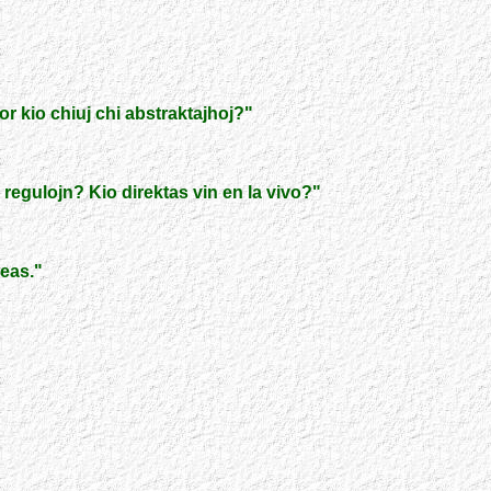
r kio chiuj chi abstraktajhoj?
"
 regulojn? Kio direktas vin en la vivo?
"
neas.
"