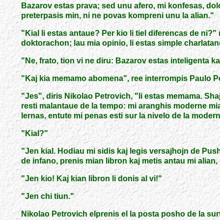
Bazarov estas prava; sed unu afero, mi konfesas, dolo
preterpasis min, ni ne povas kompreni unu la alian.
"
"
Kial li estas antaue? Per kio li tiel diferencas de ni?
"
doktorachon; lau mia opinio, li estas simple charlatano;
"
Ne, frato, tion vi ne diru: Bazarov estas inteligenta ka
"
Kaj kia memamo abomena
"
, ree interrompis Paulo P
"
Jes
"
, diris Nikolao Petrovich, "li estas memama. Sha
resti malantaue de la tempo: mi aranghis moderne miaj
lernas, entute mi penas esti sur la nivelo de la mode
"Kial?
"
"
Jen kial. Hodiau mi sidis kaj legis versajhojn de Pu
de infano, prenis mian libron kaj metis antau mi alian
"
Jen kio! Kaj kian libron li donis al vi!
"
"
Jen chi tiun.
"
Nikolao Petrovich elprenis el la posta posho de la su