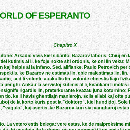
WORLD OF ESPERANTO
Chapitro X
one: Arkadio vivis kiel sibarito, Bazarov laboris. Chiuj en la
j, tiel kutimis al li, ke foje nokte shi ordonis, ke oni lin veku
 kaj helpis al la infano. Sed, aliflanke, Paulo Petrovich pe
i suspektis, ke Bazarov ne estimas lin, eble malestimas lin, l
Arkadio; sed li volonte auskultis lin, volonte cheestis liajn f
r ghi. Ankau la servistoj kutimis al li, kvankam li mokis ilin:
plensignife rigardis lin, preterkurante kvazau juna koturni
n tio, ke li havis ghentilajn manierojn, sciis silabi kaj ofte 
uboj de la korto kuris post la
"
doktoro
"
, kiel hundidoj. Sol
"
,
"
vagulo
"
, kaj asertis, ke Bazarov kun siaj vangharoj estas
nio. La vetero estis belega; vere estas, ke de malproksime m
iris du, tri verstojn de la domo, ne por promeni (li ne amis la