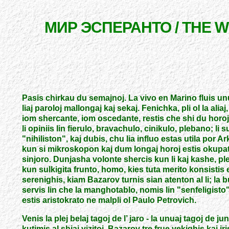
МИР ЭСПЕРАНТО / THE 
Pasis chirkau du semajnoj. La vivo en Marino fluis unut
liaj paroloj mallongaj kaj sekaj. Fenichka, pli ol la alia
iom shercante, iom oscedante, restis che shi du horojn
li opiniis lin fierulo, bravachulo, cinikulo, plebano; l
"
nihiliston
"
, kaj dubis, chu lia influo estas utila por 
kun si mikroskopon kaj dum longaj horoj estis okupata pe
sinjoro. Dunjasha volonte shercis kun li kaj kashe, 
kun sulkigita frunto, homo, kies tuta merito konsistis e
serenighis, kiam Bazarov turnis sian atenton al li; la b
servis lin che la manghotablo, nomis lin
"
senfeligisto
estis aristokrato ne malpli ol Paulo Petrovich.
Venis la plej belaj tagoj de l’ jaro
-
la unuaj tagoj de ju
kutimis al shiaj vizitoj. Bazarov tre frue vekighis kaj 