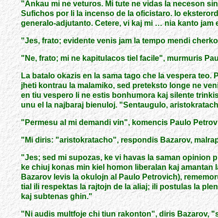
"
Ankau mi ne veturos. Mi tute ne vidas la neceson sin t
Sufichos por li la incenso de la oficistaro. Io ekster
generalo-adjutanto. Cetere, vi kaj mi … nia kanto jam e
"
Jes, frato; evidente venis jam la tempo mendi cherkoj
"
Ne, frato; mi ne kapitulacos tiel facile
"
, murmuris Pau
La batalo okazis en la sama tago che la vespera teo. P
jheti kontrau la malamiko, sed preteksto longe ne ven
en tiu vespero li ne estis bonhumora kaj silente trinki
unu el la najbaraj bienuloj.
"
Sentaugulo, aristokratac
"
Permesu al mi demandi vin
"
, komencis Paulo Petrovic
"
Mi diris:
"
aristokratacho
"
, respondis Bazarov, malrap
"
Jes; sed mi supozas, ke vi havas la saman opinion pri 
ke chiuj konas min kiel homon liberalan kaj amantan la
Bazarov levis la okulojn al Paulo Petrovich), rememor
tial ili respektas la rajtojn de la aliaj; ili postulas la
kaj subtenas ghin.
"
"
Ni audis multfoje chi tiun rakonton
"
, diris Bazarov,
"