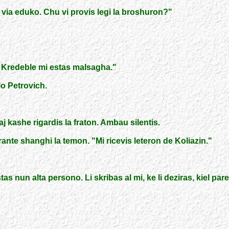
via eduko. Chu vi provis legi la broshuron?
"
. Kredeble mi estas malsagha.
"
o Petrovich.
j kashe rigardis la fraton. Ambau silentis.
rante shanghi la temon.
"
Mi ricevis leteron de Koliazin.
"
estas nun alta persono. Li skribas al mi, ke li deziras, kiel pa