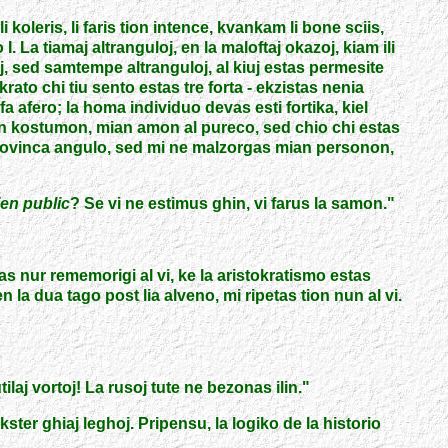
 koleris, li faris tion intence, kvankam li bone sciis,
 La tiamaj altranguloj, en la maloftaj okazoj, kiam ili
oj, sed samtempe altranguloj, al kiuj estas permesite
krato chi tiu sento estas tre forta
-
ekzistas nenia
a afero; la homa individuo devas esti fortika, kiel
ian kostumon, mian amon al pureco, sed chio chi estas
n provinca angulo, sed mi ne malzorgas mian personon,
ien public
? Se vi ne estimus ghin, vi farus la samon.
"
olas nur rememorigi al vi, ke la aristokratismo estas
 la dua tago post lia alveno, mi ripetas tion nun al vi.
laj vortoj! La rusoj tute ne bezonas ilin.
"
ster ghiaj leghoj. Pripensu, la logiko de la historio