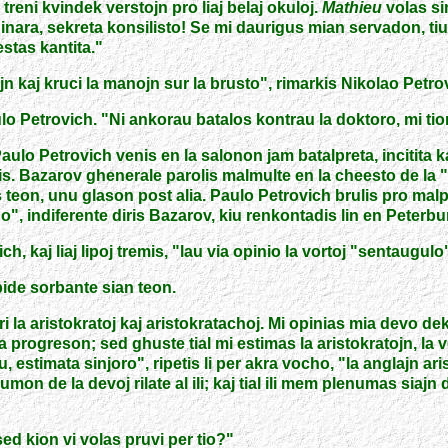
reni kvindek verstojn pro liaj belaj okuloj.
Mathieu
volas sin
ordinara, sekreta konsilisto! Se mi daurigus mian servadon, 
stas kantita.
"
n kaj kruci la manojn sur la brusto
"
, rimarkis Nikolao Petro
lo Petrovich.
"
Ni ankorau batalos kontrau la doktoro, mi ti
aulo Petrovich venis en la salonon jam batalpreta, incitita 
is. Bazarov ghenerale parolis malmulte en la cheesto de la
"
s teon, unu glason post alia. Paulo Petrovich brulis pro malp
ho
"
, indiferente diris Bazarov, kiu renkontadis lin en Peterbu
h, kaj liaj lipoj tremis,
"
lau via opinio la vortoj
"
sentaugulo
ide sorbante sian teon.
la aristokratoj kaj aristokratachoj. Mi opinias mia devo dekl
 progreson; sed ghuste tial mi estimas la aristokratojn, la v
u, estimata sinjoro
"
, ripetis li per akra vocho,
"
la anglajn ari
 plenumon de la devoj rilate al ili; kaj tial ili mem plenumas sia
sed kion vi volas pruvi per tio?
"