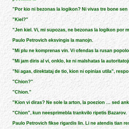
"
Por kio ni bezonas la logikon? Ni vivas tre bone sen 
"
Kiel?
"
"
Jen kiel. Vi, mi supozas, ne bezonas la logikon por 
Paulo Petrovich eksvingis la manojn.
"
Mi plu ne komprenas vin. Vi ofendas la rusan popolon.
"
Mi jam diris al vi, onklo, ke ni malshatas la autoritato
"
Ni agas, direktataj de tio, kion ni opinias utila
"
, resp
"
Chion?
"
"
Chion.
"
"
Kion vi diras? Ne sole la arton, la poezion … sed an
"
Chion
"
, kun neesprimebla trankvilo ripetis Bazarov.
Paulo Petrovich fikse rigardis lin. Li ne atendis tian 