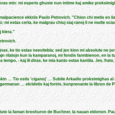
ras min: mi esperis ghuste nun intime kaj amike proksimighi 
malpacience ekkriis Paulo Petrovich.
"
Chion chi metis en lia
 mi estas certa, ke malgrau chiuj siaj ranoj li ne multe scias,
j klera.
"
etrovich.
jnas, ke tio estas neevitebla; sed jen kion mi absolute ne p
n rilatojn kun la kamparanoj, mi fondis farmbienon, en la 
rna tempo,
-
kaj ili diras, ke mia kanto estas kantita. Jes, fra
shkin … Tio estis ’ciganoj’ … Subite Arkadio proksimighas al
, germanan … ekridetis kaj foriris, kunprenante la libron de 
rtuto la faman broshuron de Buchner, la nauan eldonon. Pau