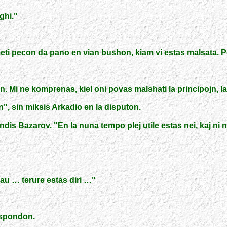
ghi.
"
meti pecon da pano en vian bushon, kiam vi estas malsata. Po
 Mi ne komprenas, kiel oni povas malshati la principojn, la
jn
"
, sin miksis Arkadio en la disputon.
ondis Bazarov.
"
En la nuna tempo plej utile estas nei, kaj ni 
kau … terure estas diri …
"
respondon.