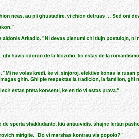
chion neas, au pli ghustadire, vi chion detruas … Sed oni de
okon.
"
e aldonis Arkadio.
"
Ni devas plenumi chi tiujn postulojn, ni 
ov; ghi havis odoron de la filozofio, tio estas de la romanti
o,
"
Mi ne volas kredi, ke vi, sinjoroj, efektive konas la rusan
i imagas ghin. Ghi pie respektas la tradicion, la familion, gh
 ech estas preta konsenti, ke en tio vi estas prava.
"
 de sperta shakludanto, kiu antauvidis, shajne lertan pashon 
ovich mirigite.
"
Do vi marshas kontrau via popolo?
"