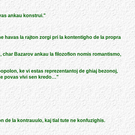
vas ankau konstrui.
"
ne havas la rajton zorgi pri la kontentigho de la propra
smo, char Bazarov ankau la filozofion nomis romantismo,
 popolon, ke vi estas reprezentantoj de ghiaj bezonoj,
i ne povas vivi sen kredo…
"
de la kontrauulo, kaj tial tute ne konfuzighis.