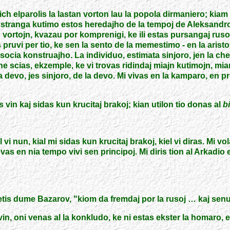
ch elparolis la lastan vorton lau la popola dirmaniero; kiam li
i stranga kutimo estos heredajho de la tempoj de Aleksandro I.
n vortojn, kvazau por komprenigi, ke ili estas pursangaj rus
 pruvi per tio, ke sen la sento de la memestimo
-
en la aristo
socia konstruajho. La individuo, estimata sinjoro, jen la chef
ne scias, ekzemple, ke vi trovas ridindaj miajn kutimojn, m
 la devo, jes sinjoro, de la devo. Mi vivas en la kamparo, e
s vin kaj sidas kun krucitaj brakoj; kian utilon tio donas al
b
 vi nun, kial mi sidas kun krucitaj brakoj, kiel vi diras. Mi v
s en nia tempo vivi sen principoj. Mi diris tion al Arkadio en
petis dume Bazarov,
"
kiom da fremdaj por la rusoj … kaj senuti
in, oni venas al la konkludo, ke ni estas ekster la homaro, ek