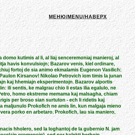
МЕНЮ/MENU/НАВЕРХ
 domo kutimis al li, al liaj senceremoniaj manieroj, al
: Mitja havis konvulsiojn; Bazarov venis, kiel ordinare,
r chiuj fortoj de sia animo ekmalamis Eugenon Vasilich:
in, Paulon Kirsanov! Nikolao Petrovich iom timis la junan
izikajn kaj hhemiajn eksperimentojn. Bazarov alportis
 ili sentis, ke malgrau chio li estas ilia egalulo, ne
no; Petro, homo ekstreme memama kaj malsagha, chiam
purigis per broso sian surtuton
-
ech li ridetis kaj
e la maljunulo Prokofich ne amis lin, kun malgaja mieno
 vera porko en arbetaro. Prokofich, lau sia maniero,
inacis hholero, sed la loghantoj de la gubernio N. jam
 sencelajn promenojn), sed por kolekti herbojn,