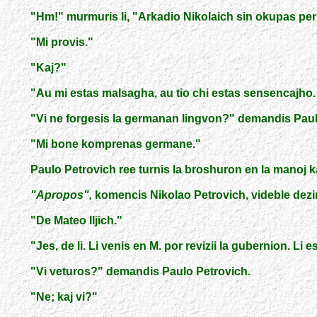
"
Hm!
"
murmuris li,
"
Arkadio Nikolaich sin okupas per 
"
Mi provis.
"
"
Kaj?
"
"
Au mi estas malsagha, au tio chi estas sensencajho
"
Vi ne forgesis la germanan lingvon?
"
demandis Paul
"
Mi bone komprenas germane.
"
Paulo Petrovich ree turnis la broshuron en la manoj ka
"
Apropos
"
,
komencis Nikolao Petrovich, videble dezi
"
De Mateo Iljich.
"
"
Jes, de li. Li venis en M. por revizii la gubernion. Li 
"
Vi veturos?
"
demandis Paulo Petrovich.
"
Ne; kaj vi?
"