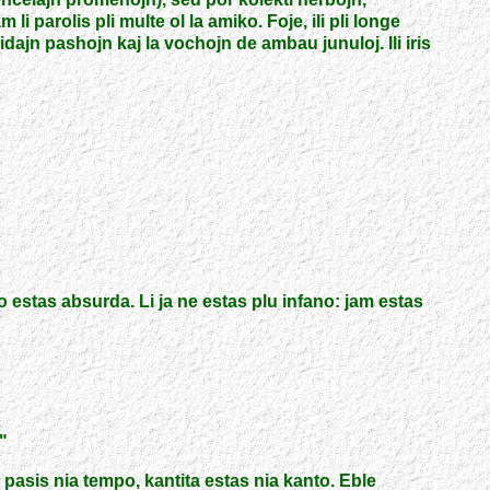
i parolis pli multe ol la amiko. Foje, ili pli longe
pidajn pashojn kaj la vochojn de ambau junuloj. Ili iris
 tio estas absurda. Li ja ne estas plu infano: jam estas
"
: pasis nia tempo, kantita estas nia kanto. Eble