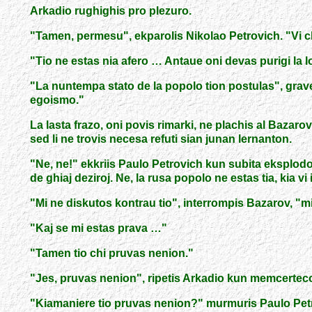
Arkadio rughighis pro plezuro.
"
Tamen, permesu
"
, ekparolis Nikolao Petrovich.
"
Vi 
"
Tio ne estas nia afero … Antaue oni devas purigi la l
"
La nuntempa stato de la popolo tion postulas
"
, grav
egoismo.
"
La lasta frazo, oni povis rimarki, ne plachis al Bazar
sed li ne trovis necesa refuti sian junan lernanton.
"
Ne, ne!
"
ekkriis Paulo Petrovich kun subita eksplod
de ghiaj deziroj. Ne, la rusa popolo ne estas tia, kia v
"
Mi ne diskutos kontrau tio
"
, interrompis Bazarov,
"
mi
"
Kaj se mi estas prava …
"
"
Tamen tio chi pruvas nenion.
"
"
Jes, pruvas nenion
"
, ripetis Arkadio kun memcerteco
"
Kiamaniere tio pruvas nenion?
"
murmuris Paulo Petr