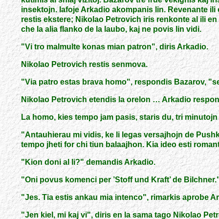
insektojn. Iafoje Arkadio akompanis lin. Revenante ili o
restis ekstere; Nikolao Petrovich iris renkonte al ili e
che la alia flanko de la laubo, kaj ne povis lin vidi.
"
Vi tro malmulte konas mian patron
"
, diris Arkadio.
Nikolao Petrovich restis senmova.
"
Via patro estas brava homo
"
, respondis Bazarov,
"
s
Nikolao Petrovich etendis la orelon … Arkadio respon
La homo, kies tempo jam pasis, staris du, tri minutoj
"
Antauhierau mi vidis, ke li legas versajhojn de Push
tempo jheti for chi tiun balaajhon. Kia ideo esti roman
"
Kion doni al li?
"
demandis Arkadio.
"
Oni povus komenci per ’Stoff und Kraft’ de Bilchner.
"
Jes. Tia estis ankau mia intenco
"
, rimarkis aprobe Ar
"
Jen kiel, mi kaj vi
"
, diris en la sama tago Nikolao Petr