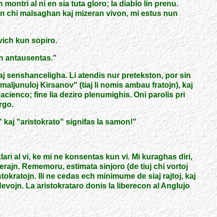
 montri al ni en sia tuta gloro; la diablo lin prenu.
tiun chi malsaghan kaj mizeran vivon, mi estus nun
vich kun sopiro.
on antausentas.
"
kaj senshanceligha. Li atendis nur pretekston, por sin
maljunuloj Kirsanov
"
(tiaj li nomis ambau fratojn), kaj
acienco; fine lia deziro plenumighis. Oni parolis pri
rgo.
"
kaj
"
aristokrato
"
signifas la samon!
"
ari al vi, ke mi ne konsentas kun vi. Mi kuraghas diri,
erajn. Rememoru, estimata sinjoro (de tiuj chi vortoj
stokratojn. Ili ne cedas ech minimume de siaj rajtoj, kaj
jn devojn. La aristokrataro donis la liberecon al Anglujo