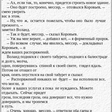
-- Ах, если так, то, конечно, придется строить новое здание.
-- Оно будет построено, мессир, -- отозвался Коровьев, --
смею уверить
вас в этом.
-- Ну, что ж, остается пожелать, чтобы оно было лучше
прежнего, --
заметил Воланд.
-- Так и будет, мессир, -- сказал Коровьев.
-- Уж вы мне верьте, -- добавил кот, -- я форменный пророк.
-- Во всяком случае, мы явились, мессир, -- докладывал
Коровьев, -- и
ждем ваших распоряжений.
Воланд поднялся с своего табурета, подошел к балюстраде
и долго, молча,
один, повернувшись спиной к своей свите, глядел вдаль.
Потом он отошел от
края, опять опустился на свой табурет и сказал:
-- Распоряжений никаких не будет -- вы исполнили все,
что могли, и
более в ваших услугах я пока не нуждаюсь. Можете
отдыхать. Сейчас придет
гроза, последняя гроза, она довершит все, что нужно
довершить, и мы тронемся
в путь.
-- Очень хорошо, мессир, -- ответили оба гаера и