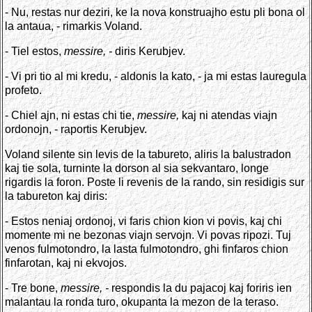
- Nu, restas nur deziri, ke la nova konstruajho estu pli bona ol
la antaua, - rimarkis Voland.
- Tiel estos,
messire, -
diris Kerubjev.
- Vi pri tio al mi kredu, - aldonis la kato, - ja mi estas lauregula
profeto.
- Chiel ajn, ni estas chi tie,
messire,
kaj ni atendas viajn
ordonojn, - raportis Kerubjev.
Voland silente sin levis de la tabureto, aliris la balustradon
kaj tie sola, turninte la dorson al sia sekvantaro, longe
rigardis la foron. Poste li revenis de la rando, sin residigis sur
la tabureton kaj diris:
- Estos neniaj ordonoj, vi faris chion kion vi povis, kaj chi
momente mi ne bezonas viajn servojn. Vi povas ripozi. Tuj
venos fulmotondro, la lasta fulmotondro, ghi finfaros chion
finfarotan, kaj ni ekvojos.
- Tre bone,
messire, -
respondis la du pajacoj kaj foriris ien
malantau la ronda turo, okupanta la mezon de la teraso.