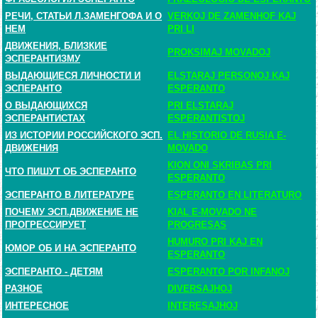
РЕЧИ, СТАТЬИ Л.ЗАМЕНГОФА И О
VERKOJ DE ZAMENHOF KAJ
НЕМ
PRI LI
ДВИЖЕНИЯ, БЛИЗКИЕ
PROKSIMAJ MOVADOJ
ЭСПЕРАНТИЗМУ
ВЫДАЮЩИЕСЯ ЛИЧНОСТИ И
ELSTARAJ PERSONOJ KAJ
ЭСПЕРАНТО
ESPERANTO
О ВЫДАЮЩИХСЯ
PRI ELSTARAJ
ЭСПЕРАНТИСТАХ
ESPERANTISTOJ
ИЗ ИСТОРИИ РОССИЙСКОГО ЭСП.
EL HISTORIO DE RUSIA E-
ДВИЖЕНИЯ
MOVADO
KION ONI SKRIBAS PRI
ЧТО ПИШУТ ОБ ЭСПЕРАНТО
ESPERANTO
ЭСПЕРАНТО В ЛИТЕРАТУРЕ
ESPERANTO EN LITERATURO
ПОЧЕМУ ЭСП.ДВИЖЕНИЕ НЕ
KIAL E-MOVADO NE
ПРОГРЕССИРУЕТ
PROGRESAS
HUMURO PRI KAJ EN
ЮМОР ОБ И НА ЭСПЕРАНТО
ESPERANTO
ЭСПЕРАНТО - ДЕТЯМ
ESPERANTO POR INFANOJ
РАЗНОЕ
DIVERSAJHOJ
ИНТЕРЕСНОЕ
INTERESAJHOJ