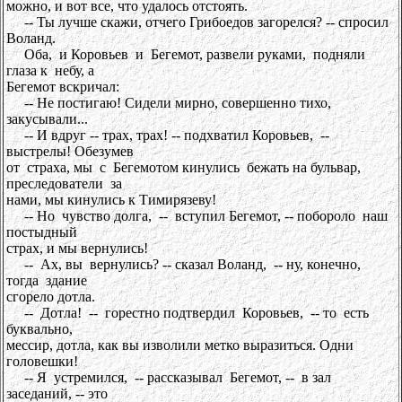
можно, и вот все, что удалось отстоять.
-- Ты лучше скажи, отчего Грибоедов загорелся? -- спросил
Воланд.
Оба, и Коровьев и Бегемот, развели руками, подняли
глаза к небу, а
Бегемот вскричал:
-- Не постигаю! Сидели мирно, совершенно тихо,
закусывали...
-- И вдруг -- трах, трах! -- подхватил Коровьев, --
выстрелы! Обезумев
от страха, мы с Бегемотом кинулись бежать на бульвар,
преследователи за
нами, мы кинулись к Тимирязеву!
-- Но чувство долга, -- вступил Бегемот, -- побороло наш
постыдный
страх, и мы вернулись!
-- Ах, вы вернулись? -- сказал Воланд, -- ну, конечно,
тогда здание
сгорело дотла.
-- Дотла! -- горестно подтвердил Коровьев, -- то есть
буквально,
мессир, дотла, как вы изволили метко выразиться. Одни
головешки!
-- Я устремился, -- рассказывал Бегемот, -- в зал
заседаний, -- это