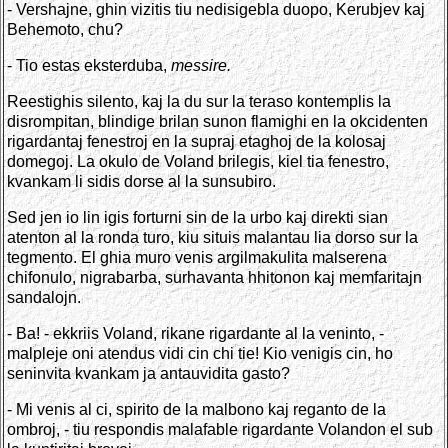
- Vershajne, ghin vizitis tiu nedisigebla duopo, Kerubjev kaj
Behemoto, chu?
- Tio estas eksterduba,
messire.
Reestighis silento, kaj la du sur la teraso kontemplis la
disrompitan, blindige brilan sunon flamighi en la okcidenten
rigardantaj fenestroj en la supraj etaghoj de la kolosaj
domegoj. La okulo de Voland brilegis, kiel tia fenestro,
kvankam li sidis dorse al la sunsubiro.
Sed jen io lin igis forturni sin de la urbo kaj direkti sian
atenton al la ronda turo, kiu situis malantau lia dorso sur la
tegmento. El ghia muro venis argilmakulita malserena
chifonulo, nigrabarba, surhavanta hhitonon kaj memfaritajn
sandalojn.
- Ba! - ekkriis Voland, rikane rigardante al la veninto, -
malpleje oni atendus vidi cin chi tie! Kio venigis cin, ho
seninvita kvankam ja antauvidita gasto?
- Mi venis al ci, spirito de la malbono kaj reganto de la
ombroj, - tiu respondis malafable rigardante Volandon el sub