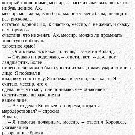
который с колоннами, мессир, -- рассчитывая вытащить что-
нибудь ценное. Ах,
мессир, моя жена, если б только она у меня была, двадцать
раз рисковала
остаться вдовой! Но, к счастью, мессир, я не женат, и скажу
вам прямо --
счастлив, что не женат. Ах, мессир, можно ли променять
холостую свободу на
тягостное ярмо!
-- Опять началась какая-то чушь, -- заметил Воланд.
-- Слушаю и продолжаю, -- ответил кот, -- да-с, вот
ландшафтик. Более
ничего невозможно было унести из зала, пламя ударило мне в
лицо. Я побежал в
кладовку, спас семгу. Я побежал в кухню, спас халат. Я
считаю, мессир, что я
сделал все, что мог, и не понимаю, чем объясняется
скептическое выражение на
вашем лице.
-- А что делал Коровьев в то время, когда ты
мародерствовал? -- спросил
Воланд.
-- Я помогал пожарным, мессир, -- ответил Коровьев,
указывая на
разорванные брюки.