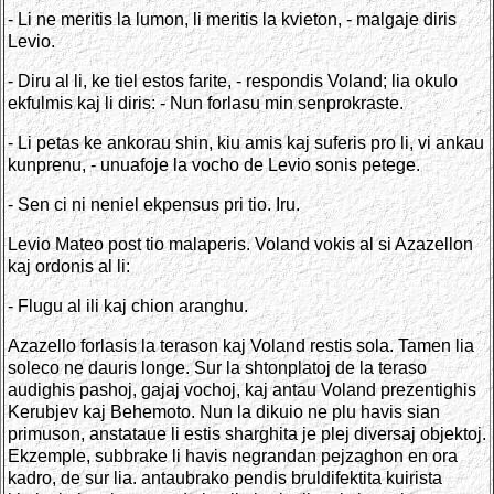
- Li ne meritis la lumon, li meritis la kvieton, - malgaje diris
Levio.
- Diru al li, ke tiel estos farite, - respondis Voland; lia okulo
ekfulmis kaj li diris: - Nun forlasu min senprokraste.
- Li petas ke ankorau shin, kiu amis kaj suferis pro li, vi ankau
kunprenu, - unuafoje la vocho de Levio sonis petege.
- Sen ci ni neniel ekpensus pri tio. Iru.
Levio Mateo post tio malaperis. Voland vokis al si Azazellon
kaj ordonis al li:
- Flugu al ili kaj chion aranghu.
Azazello forlasis la terason kaj Voland restis sola. Tamen lia
soleco ne dauris longe. Sur la shtonplatoj de la teraso
audighis pashoj, gajaj vochoj, kaj antau Voland prezentighis
Kerubjev kaj Behemoto. Nun la dikuio ne plu havis sian
primuson, anstataue li estis sharghita je plej diversaj objektoj.
Ekzemple, subbrake li havis negrandan pejzaghon en ora
kadro, de sur lia. antaubrako pendis bruldifektita kuirista