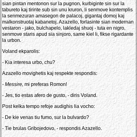
sian pintan mentonon sur la pugnon, kurbiginte sin sur la
tabureto kaj tirinte sub sin unu kruron, li senmove kontemplis
la senmezuran amasegon de palacoj, gigantaj domoj kaj
malkonstruotaj kabanetoj. Azazello, forlasinte sian modernan
vestaron - jako, bulchapelo, lakledaj shuoj - tuta en nigro,
senmove staris apud sia sinjoro, same kiel li, fikse rigardante
la urbon.
Voland ekparolis:
- Kia interesa urbo, chu?
Azazello movighetis kaj respekte respondis:
- Messire,
mi preferas Romon!
- Jes, tio estas afero de gusto, - diris Voland.
Post kelka tempo refoje audighis lia vocho:
- De kie venas tiu fumo, sur la bulvardo?
- Tie brulas Gribojedovo, - respondis Azazello.