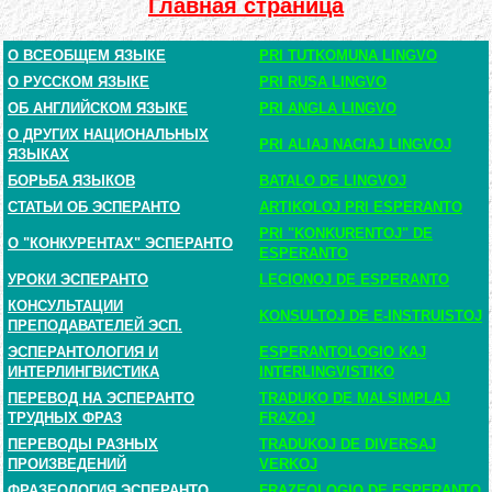
Главная страница
О ВСЕОБЩЕМ ЯЗЫКЕ
PRI TUTKOMUNA LINGVO
О РУССКОМ ЯЗЫКЕ
PRI RUSA LINGVO
ОБ АНГЛИЙСКОМ ЯЗЫКЕ
PRI ANGLA LINGVO
О ДРУГИХ НАЦИОНАЛЬНЫХ
PRI ALIAJ NACIAJ LINGVOJ
ЯЗЫКАХ
БОРЬБА ЯЗЫКОВ
BATALO DE LINGVOJ
СТАТЬИ ОБ ЭСПЕРАНТО
ARTIKOLOJ PRI ESPERANTO
PRI "KONKURENTOJ" DE
О "КОНКУРЕНТАХ" ЭСПЕРАНТО
ESPERANTO
УРОКИ ЭСПЕРАНТО
LECIONOJ DE ESPERANTO
КОНСУЛЬТАЦИИ
KONSULTOJ DE E-INSTRUISTOJ
ПРЕПОДАВАТЕЛЕЙ ЭСП.
ЭСПЕРАНТОЛОГИЯ И
ESPERANTOLOGIO KAJ
ИНТЕРЛИНГВИСТИКА
INTERLINGVISTIKO
ПЕРЕВОД НА ЭСПЕРАНТО
TRADUKO DE MALSIMPLAJ
ТРУДНЫХ ФРАЗ
FRAZOJ
ПЕРЕВОДЫ РАЗНЫХ
TRADUKOJ DE DIVERSAJ
ПРОИЗВЕДЕНИЙ
VERKOJ
ФРАЗЕОЛОГИЯ ЭСПЕРАНТО
FRAZEOLOGIO DE ESPERANTO