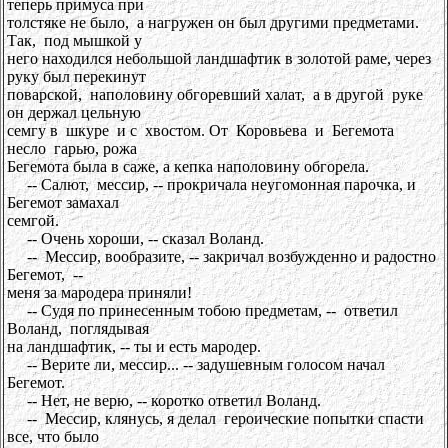
теперь примуса при
толстяке не было, а нагружен он был другими предметами.
Так, под мышкой у
него находился небольшой ландшафтик в золотой раме, через
руку был перекинут
поварской, наполовину обгоревший халат, а в другой руке
он держал цельную
семгу в шкуре и с хвостом. От Коровьева и Бегемота
несло гарью, рожа
Бегемота была в саже, а кепка наполовину обгорела.
-- Салют, мессир, -- прокричала неугомонная парочка, и
Бегемот замахал
семгой.
-- Очень хороши, -- сказал Воланд.
-- Мессир, вообразите, -- закричал возбужденно и радостно
Бегемот, --
меня за мародера приняли!
-- Судя по принесенным тобою предметам, -- ответил
Воланд, поглядывая
на ландшафтик, -- ты и есть мародер.
-- Верите ли, мессир... -- задушевным голосом начал
Бегемот.
-- Нет, не верю, -- коротко ответил Воланд.
-- Мессир, клянусь, я делал героические попытки спасти
все, что было