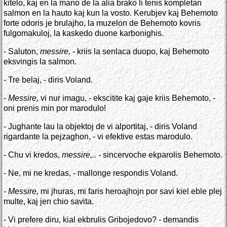
kitelo, kaj en la mano de la alia brako li tenis kompletan
salmon en la hauto kaj kun la vosto. Kerubjev kaj Behemoto
forte odoris je brulajho, la muzelon de Behemoto kovris
fulgomakuloj, la kaskedo duone karbonighis.
- Saluton,
messire,
- kriis la senlaca duopo, kaj Behemoto
eksvingis la salmon.
- Tre belaj, - diris Voland.
- Messire,
vi nur imagu, - ekscitite kaj gaje kriis Behemoto, -
oni prenis min por marodulo!
- Jughante lau la objektoj de vi alportitaj, - diris Voland
rigardante la pejzaghon, - vi efektive estas marodulo.
- Chu vi kredos,
messire,.. -
sincervoche ekparolis Behemoto.
- Ne, mi ne kredas, - mallonge respondis Voland.
- Messire,
mi jhuras, mi faris heroajhojn por savi kiel eble plej
multe, kaj jen chio savita.
- Vi prefere diru, kial ekbrulis Gribojedovo? - demandis