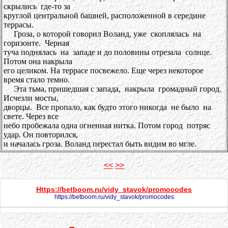
скрылись где-то за
круглой центральной башней, расположенной в середине
террасы.
Гроза, о которой говорил Воланд, уже скоплялась на
горизонте. Черная
туча поднялась на западе и до половины отрезала солнце.
Потом она накрыла
его целиком. На террасе посвежело. Еще через некоторое
время стало темно.
Эта тьма, пришедшая с запада, накрыла громадный город.
Исчезли мосты,
дворцы. Все пропало, как будто этого никогда не было на
свете. Через все
небо пробежала одна огненная нитка. Потом город потряс
удар. Он повторился,
и началась гроза. Воланд перестал быть видим во мгле.
<<
>>
Https://betboom.ru/vidy_stavok/promocodes
https://betboom.ru/vidy_stavok/promocodes