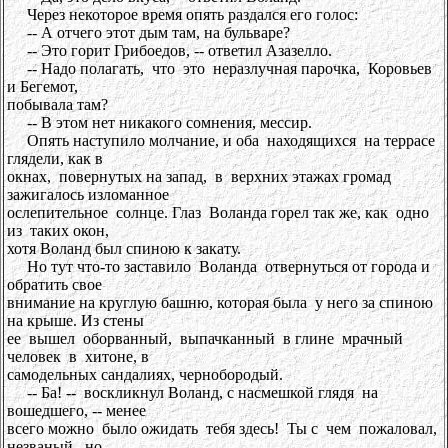
Через некоторое время опять раздался его голос:
-- А отчего этот дым там, на бульваре?
-- Это горит Грибоедов, -- ответил Азазелло.
-- Надо полагать, что это неразлучная парочка, Коровьев
и Бегемот,
побывала там?
-- В этом нет никакого сомнения, мессир.
Опять наступило молчание, и оба находящихся на террасе
глядели, как в
окнах, повернутых на запад, в верхних этажах громад
зажигалось изломанное
ослепительное солнце. Глаз Воланда горел так же, как одно
из таких окон,
хотя Воланд был спиною к закату.
Но тут что-то заставило Воланда отвернуться от города и
обратить свое
внимание на круглую башню, которая была у него за спиною
на крыше. Из стены
ее вышел оборванный, выпачканный в глине мрачный
человек в хитоне, в
самодельных сандалиях, чернобородый.
-- Ба! -- воскликнул Воланд, с насмешкой глядя на
вошедшего, -- менее
всего можно было ожидать тебя здесь! Ты с чем пожаловал,
незваный, но