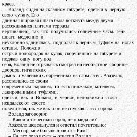
краев.
Воланд сидел на складном табурете, одетый в черную
свою сутану. Его
длинная широкая шпага была воткнута между двумя
рассекшимися плитами террасы
вертикально, так что получились солнечные часы. Тень
шпаги медленно и
неуклонно удлинялась, подползая к черным туфлям на ногах
сатаны. Положив
острый подбородок на кулак, скорчившись на табурете и
поджав одну ногу под
себя, Воланд не отрываясь смотрел на необъятное сборище
дворцов, гигантских
домов и маленьких, обреченных на слом лачуг. Азазелло,
расставшись со своим
современным нарядом, то есть пиджаком, котелком,
лакированными туфлями,
одетый, как и Воланд, в черное, неподвижно стоял
невдалеке от своего
повелителя, так же как и он не спуская глаз с города.
Воланд заговорил:
-- Какой интересный город, не правда ли?
Азазелло шевельнулся и ответил почтительно:
-- Мессир, мне больше нравится Рим!
-- Да, это дело вкуса, -- ответил Воланд.