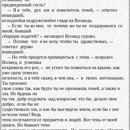
предвиденный гость?
-- Я к тебе, дух зла и повелитель теней, -- ответил
вошедший,
исподлобья недружелюбно глядя на Воланда.
-- Если ты ко мне, то почему же ты не поздоровался со
мной, бывший
сборщик податей? -- заговорил Воланд сурово.
-- Потому что я не хочу, чтобы ты здравствовал, --
ответил дерзко
вошедший.
-- Но тебе придется примириться с этим, -- возразил
Воланд, и усмешка
искривила его рот, -- не успел ты появиться на крыше, как
уже сразу отвесил
нелепость, и я тебе скажу, в чем она, -- в твоих интонациях.
Ты произнес
свои слова так, как будто ты не признаешь теней, а также и
зла. Не будешь ли
ты так добр подумать над вопросом: что бы делало твое
добро, если бы не
существовало зла, и как бы выглядела земля, если бы с нее
исчезли тени? Ведь
тени получаются от предметов и людей. Вот тень от моей
шпаги. Но бывают тени