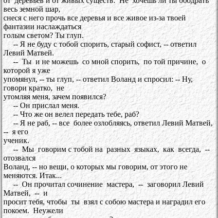
от деревьев и от живых существ. Не хочешь ли ты ободрать
весь земной шар,
снеся с него прочь все деревья и все живое из-за твоей
фантазии наслаждаться
голым светом? Ты глуп.
-- Я не буду с тобой спорить, старый софист, -- ответил
Левий Матвей.
-- Ты и не можешь со мной спорить, по той причине, о
которой я уже
упомянул, -- ты глуп, -- ответил Воланд и спросил: -- Ну,
говори кратко, не
утомляя меня, зачем появился?
-- Он прислал меня.
-- Что же он велел передать тебе, раб?
-- Я не раб, -- все более озлобляясь, ответил Левий Матвей,
-- я его
ученик.
-- Мы говорим с тобой на разных языках, как всегда, --
отозвался
Воланд, -- но вещи, о которых мы говорим, от этого не
меняются. Итак...
-- Он прочитал сочинение мастера, -- заговорил Левий
Матвей, -- и
просит тебя, чтобы ты взял с собою мастера и наградил его
покоем. Неужели