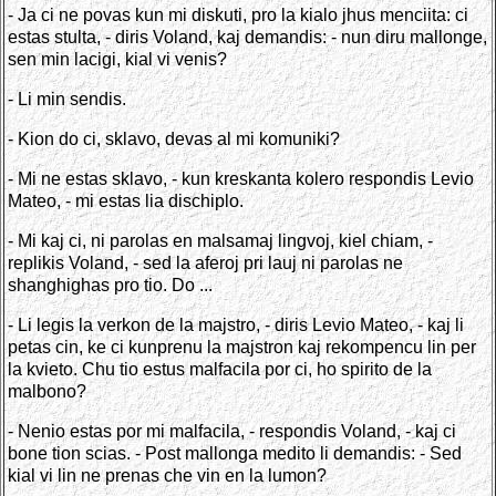
- Ja ci ne povas kun mi diskuti, pro la kialo jhus menciita: ci
estas stulta, - diris Voland, kaj demandis: - nun diru mallonge,
sen min lacigi, kial vi venis?
- Li min sendis.
- Kion do ci, sklavo, devas al mi komuniki?
- Mi ne estas sklavo, - kun kreskanta kolero respondis Levio
Mateo, - mi estas lia dischiplo.
- Mi kaj ci, ni parolas en malsamaj lingvoj, kiel chiam, -
replikis Voland, - sed la aferoj pri lauj ni parolas ne
shanghighas pro tio. Do ...
- Li legis la verkon de la majstro, - diris Levio Mateo, - kaj li
petas cin, ke ci kunprenu la majstron kaj rekompencu lin per
la kvieto. Chu tio estus malfacila por ci, ho spirito de la
malbono?
- Nenio estas por mi malfacila, - respondis Voland, - kaj ci
bone tion scias. - Post mallonga medito li demandis: - Sed
kial vi lin ne prenas che vin en la lumon?