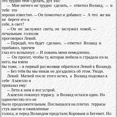
это трудно тебе сделать, дух зла?
-- Мне ничего не трудно сделать, -- ответил Воланд, -- и
тебе это
хорошо известно. -- Он помолчал и добавил: -- А что же вы
не берете его к
себе, в свет?
-- Он не заслужил света, он заслужил покой, --
печальным голосом
проговорил Левий.
-- Передай, что будет сделано, -- ответил Воланд и
прибавил, причем
глаз его вспыхнул: -- И покинь меня немедленно.
-- Он просит, чтобы ту, которая любила и страдала из-за
него, вы взяли
бы тоже, -- в первый раз моляще обратился Левий к Воланду.
-- Без тебя бы мы никак не догадались об этом. Уходи.
Левий Матвей после этого исчез, а Воланд подозвал к
себе Азазелло и
приказал ему:
-- Лети к ним и все устрой.
Азазелло покинул террасу, и Воланд остался один. Но
одиночество его не
было продолжительным. Послышался на плитах террасы
стук шагов и оживленные
голоса, и перед Воландом предстали Коровьев и Бегемот. Но