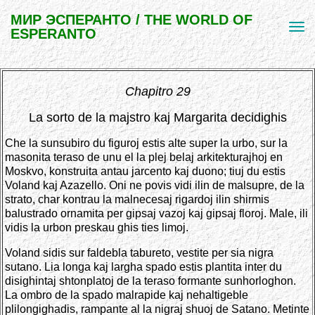
МИР ЭСПЕРАНТО / THE WORLD OF
ESPERANTO
Chapitro 29
La sorto de la majstro kaj Margarita decidighis
Che la sunsubiro du figuroj estis alte super la urbo, sur la
masonita teraso de unu el la plej belaj arkitekturajhoj en
Moskvo, konstruita antau jarcento kaj duono; tiuj du estis
Voland kaj Azazello. Oni ne povis vidi ilin de malsupre, de la
strato, char kontrau la malnecesaj rigardoj ilin shirmis
balustrado ornamita per gipsaj vazoj kaj gipsaj floroj. Male, ili
vidis la urbon preskau ghis ties limoj.
Voland sidis sur faldebla tabureto, vestite per sia nigra
sutano. Lia longa kaj largha spado estis plantita inter du
disighintaj shtonplatoj de la teraso formante sunhorloghon.
La ombro de la spado malrapide kaj nehaltigeble
plilongighadis, rampante al la nigraj shuoj de Satano. Metinte