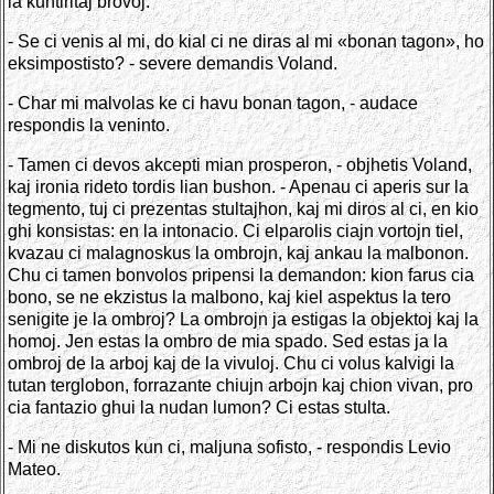
la kuntiritaj brovoj.
- Se ci venis al mi, do kial ci ne diras al mi «bonan tagon», ho
eksimpostisto? - severe demandis Voland.
- Char mi malvolas ke ci havu bonan tagon, - audace
respondis la veninto.
- Tamen ci devos akcepti mian prosperon, - objhetis Voland,
kaj ironia rideto tordis lian bushon. - Apenau ci aperis sur la
tegmento, tuj ci prezentas stultajhon, kaj mi diros al ci, en kio
ghi konsistas: en la intonacio. Ci elparolis ciajn vortojn tiel,
kvazau ci malagnoskus la ombrojn, kaj ankau la malbonon.
Chu ci tamen bonvolos pripensi la demandon: kion farus cia
bono, se ne ekzistus la malbono, kaj kiel aspektus la tero
senigite je la ombroj? La ombrojn ja estigas la objektoj kaj la
homoj. Jen estas la ombro de mia spado. Sed estas ja la
ombroj de la arboj kaj de la vivuloj. Chu ci volus kalvigi la
tutan terglobon, forrazante chiujn arbojn kaj chion vivan, pro
cia fantazio ghui la nudan lumon? Ci estas stulta.
- Mi ne diskutos kun ci, maljuna sofisto, - respondis Levio
Mateo.