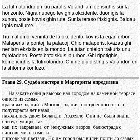
La fulmotondro pri kiu parolis Voland jam densighis sur la
horizonto. Nigra nubego levighis okcidente, duonigis la
sunon, poste kovris ghin tute. Sur la teraso friskighis. Baldau
ighis mallume.
Tiu mallumo, veninta de la okcidento, kovris la egan urbon.
Malaperis la pontoj, la palacoj. Chio malaperis, kvazau ghi
neniam ekzistis en la mondo. La tutan chielon trakuris unu
fajrofadeno. Poste bato skuis la urbon. Ghi ripetighis,
komencighis la fulmotondro. Oni ne plu distingis Volandon en
la shtorma konfuzo.
Глава 29. Судьба мастера и Маргариты определена
На закате солнца высоко над городом на каменной террасе
одного из самых
красивых зданий в Москве, здания, построенного около
полутораста лет назад,
находились двое: Воланд и Азазелло. Они не были видны
снизу, с улицы, так
как их закрывала от ненужных взоров балюстрада с
гипсовыми вазами и
гипсовыми цветами. Но им город был виден почти до самых