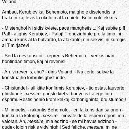
Voland.
Ambau, Kerubjev kaj Behemoto, malghoje disetendis la
brakojn kaj levis la okulojn al la chielo. Beliemoto ekkriis:
- Misterajho! Ni sidis kviete, pace manghetis ...
Kaj subite pif!
Paf! - alighis Kerubjev, - Pafoj! Frenezighinte pro la timo, ni
ambau kuris al la bulvardo, la atakantoj nin sekvis, ni kuregis
al Timirjazev!
- Sed la devkonscio, - reprenis Behemoto, - venkis nian
hontindan timon, kaj ni revenis!
- Ah, vi revenis, chu? - diris Voland. - Nu certe, sekve la
konstruajho forbrulis ghisfunde.
- Ghisfunde! - afliktite konfirmis Kerubjev, - tio estas, lauvorte
ghisfunde,
messire,
ghuste kiel vi bonvolis trafege tion
esprimi. Restis nenio krom kelkaj karbonighintaj brulstumpoj!
- Mi impetis, - rakontis Behemoto, - en la kunsidan salonon -
tiun kun la kolonoj,
messire -
movate de la espero elporti ion
valoran. Ah,
messire,
mia edzino - se mi havus edzinon -
dudek fojojn riskis vidvinighi! Sed feliche,
messire,
mi ne