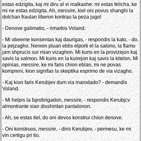
estas edzigita, kaj mi diru al vi malkashe: mi estas felicha, ke
mi ne estas edzigita. Ah,
messire,
kiel oni povus shanghi la
dolchan fraulan liberon kontrau la peza jugo!
- Denove galimatio, - rimarkis Voland.
- Mi obeeme konsentas kaj daurigas, - respondis la kato, - do,
la pejzagho. Nenion pluan eblis elporti el la salono, la flamo
jam shprucis sur mian vizaghon. Mi kuris en la provizejon kaj
savis la salmon. Mi kuris en la kuirejon kaj savis la kitelon. Mi
opinias,
messire,
ke mi faris chion eblan, mi ne povas
kompreni, kion signifas la skeptika esprimo de via vizagho.
- Kaj kion faris Kerubjev dum via marodado? - demandis
Voland.
- Mi helpis la fajrobrigadon,
messire,
- respondis Kerubjcv
almontrante sian disshiritan pantalonon.
- Ah, se estas tiel, do oni devos konstrui chion denove.
- Oni konstruos,
messire, -
diris Kerubjev, - permesu, ke mi
vin certigu pri tio.