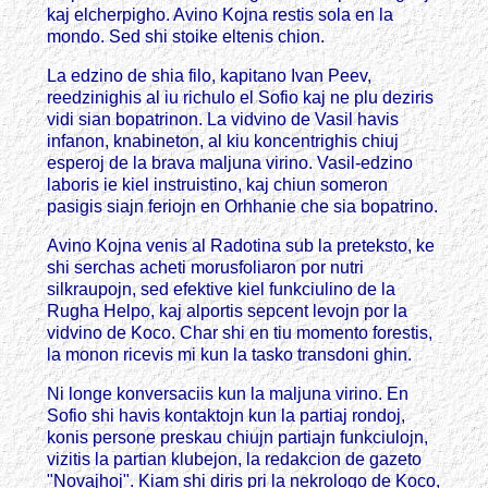
kaj elcherpigho. Avino Kojna restis sola en la
mondo. Sed shi stoike eltenis chion.
La edzino de shia filo, kapitano Ivan Peev,
reedzinighis al iu richulo el Sofio kaj ne plu deziris
vidi sian bopatrinon. La vidvino de Vasil havis
infanon, knabineton, al kiu koncentrighis chiuj
esperoj de la brava maljuna virino. Vasil-edzino
laboris ie kiel instruistino, kaj chiun someron
pasigis siajn feriojn en Orhhanie che sia bopatrino.
Avino Kojna venis al Radotina sub la preteksto, ke
shi serchas acheti morusfoliaron por nutri
silkraupojn, sed efektive kiel funkciulino de la
Rugha Helpo, kaj alportis sepcent levojn por la
vidvino de Koco. Char shi en tiu momento forestis,
la monon ricevis mi kun la tasko transdoni ghin.
Ni longe konversaciis kun la maljuna virino. En
Sofio shi havis kontaktojn kun la partiaj rondoj,
konis persone preskau chiujn partiajn funkciulojn,
vizitis la partian klubejon, la redakcion de gazeto
"Novajhoj". Kiam shi diris pri la nekrologo de Koco,