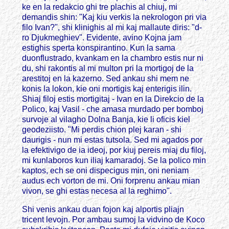
ke en la redakcio ghi tre plachis al chiuj, mi
demandis shin: "Kaj kiu verkis la nekrologon pri via
filo Ivan?", shi klinighis al mi kaj mallaute diris: "d-
ro Djukmeghiev". Evidente, avino Kojna jam
estighis sperta konspirantino. Kun la sama
duonflustrado, kvankam en la chambro estis nur ni
du, shi rakontis al mi multon pri la mortigoj de la
arestitoj en la kazerno. Sed ankau shi mem ne
konis la lokon, kie oni mortigis kaj enterigis ilin.
Shiaj filoj estis mortigitaj - Ivan en la Direkcio de la
Polico, kaj Vasil - che amasa murdado per bomboj
survoje al vilagho Dolna Banja, kie li oficis kiel
geodeziisto. "Mi perdis chion plej karan - shi
daurigis - nun mi estas tutsola. Sed mi agados por
la efektivigo de ia ideoj, por kiuj pereis miaj du filoj,
mi kunlaboros kun iliaj kamaradoj. Se la polico min
kaptos, ech se oni dispecigus min, oni neniam
audus ech vorton de mi. Oni forprenu ankau mian
vivon, se ghi estas necesa al la reghimo".
Shi venis ankau duan fojon kaj alportis pliajn
tricent levojn. Por ambau sumoj la vidvino de Koco