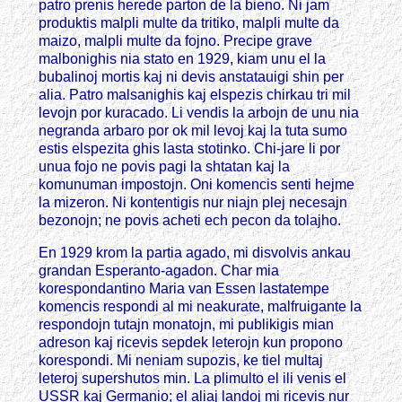
patro prenis herede parton de la bieno. Ni jam
produktis malpli multe da tritiko, malpli multe da
maizo, malpli multe da fojno. Precipe grave
malbonighis nia stato en 1929, kiam unu el la
bubalinoj mortis kaj ni devis anstatauigi shin per
alia. Patro malsanighis kaj elspezis chirkau tri mil
levojn por kuracado. Li vendis la arbojn de unu nia
negranda arbaro por ok mil levoj kaj la tuta sumo
estis elspezita ghis lasta stotinko. Chi-jare li por
unua fojo ne povis pagi la shtatan kaj la
komunuman impostojn. Oni komencis senti hejme
la mizeron. Ni kontentigis nur niajn plej necesajn
bezonojn; ne povis acheti ech pecon da tolajho.
En 1929 krom la partia agado, mi disvolvis ankau
grandan Esperanto-agadon. Char mia
korespondantino Maria van Essen lastatempe
komencis respondi al mi neakurate, malfruigante la
respondojn tutajn monatojn, mi publikigis mian
adreson kaj ricevis sepdek leterojn kun propono
korespondi. Mi neniam supozis, ke tiel multaj
leteroj supershutos min. La plimulto el ili venis el
USSR kaj Germanio; el aliaj landoj mi ricevis nur