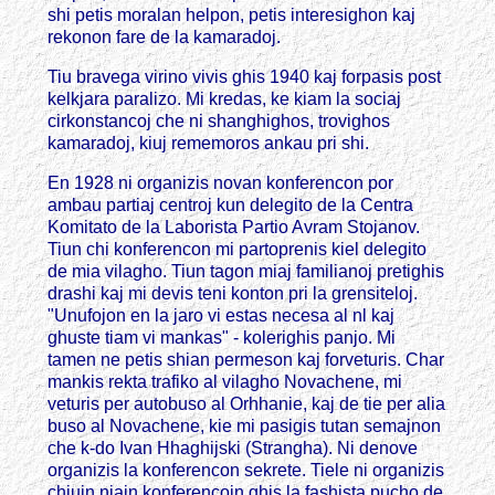
shi petis moralan helpon, petis interesighon kaj
rekonon fare de la kamaradoj.
Tiu bravega virino vivis ghis 1940 kaj forpasis post
kelkjara paralizo. Mi kredas, ke kiam la sociaj
cirkonstancoj che ni shanghighos, trovighos
kamaradoj, kiuj rememoros ankau pri shi.
En 1928 ni organizis novan konferencon por
ambau partiaj centroj kun delegito de la Centra
Komitato de la Laborista Partio Avram Stojanov.
Tiun chi konferencon mi partoprenis kiel delegito
de mia vilagho. Tiun tagon miaj familianoj pretighis
drashi kaj mi devis teni konton pri la grensiteloj.
"Unufojon en la jaro vi estas necesa al nl kaj
ghuste tiam vi mankas" - kolerighis panjo. Mi
tamen ne petis shian permeson kaj forveturis. Char
mankis rekta trafiko al vilagho Novachene, mi
veturis per autobuso al Orhhanie, kaj de tie per alia
buso al Novachene, kie mi pasigis tutan semajnon
che k-do Ivan Hhaghijski (Strangha). Ni denove
organizis la konferencon sekrete. Tiele ni organizis
chiujn niajn konferencojn ghis la fashista pucho de