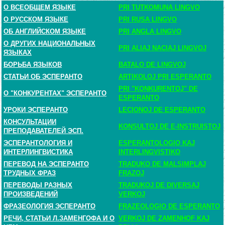
О ВСЕОБЩЕМ ЯЗЫКЕ
PRI TUTKOMUNA LINGVO
О РУССКОМ ЯЗЫКЕ
PRI RUSA LINGVO
ОБ АНГЛИЙСКОМ ЯЗЫКЕ
PRI ANGLA LINGVO
О ДРУГИХ НАЦИОНАЛЬНЫХ
PRI ALIAJ NACIAJ LINGVOJ
ЯЗЫКАХ
БОРЬБА ЯЗЫКОВ
BATALO DE LINGVOJ
СТАТЬИ ОБ ЭСПЕРАНТО
ARTIKOLOJ PRI ESPERANTO
PRI "KONKURENTOJ" DE
О "КОНКУРЕНТАХ" ЭСПЕРАНТО
ESPERANTO
УРОКИ ЭСПЕРАНТО
LECIONOJ DE ESPERANTO
КОНСУЛЬТАЦИИ
KONSULTOJ DE E-INSTRUISTOJ
ПРЕПОДАВАТЕЛЕЙ ЭСП.
ЭСПЕРАНТОЛОГИЯ И
ESPERANTOLOGIO KAJ
ИНТЕРЛИНГВИСТИКА
INTERLINGVISTIKO
ПЕРЕВОД НА ЭСПЕРАНТО
TRADUKO DE MALSIMPLAJ
ТРУДНЫХ ФРАЗ
FRAZOJ
ПЕРЕВОДЫ РАЗНЫХ
TRADUKOJ DE DIVERSAJ
ПРОИЗВЕДЕНИЙ
VERKOJ
ФРАЗЕОЛОГИЯ ЭСПЕРАНТО
FRAZEOLOGIO DE ESPERANTO
РЕЧИ, СТАТЬИ Л.ЗАМЕНГОФА И О
VERKOJ DE ZAMENHOF KAJ