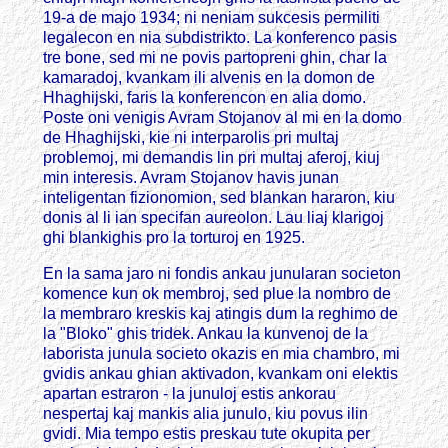
19-a de majo 1934; ni neniam sukcesis permiliti
legalecon en nia subdistrikto. La konferenco pasis
tre bone, sed mi ne povis partopreni ghin, char la
kamaradoj, kvankam ili alvenis en la domon de
Hhaghijski, faris la konferencon en alia domo.
Poste oni venigis Avram Stojanov al mi en la domo
de Hhaghijski, kie ni interparolis pri multaj
problemoj, mi demandis lin pri multaj aferoj, kiuj
min interesis. Avram Stojanov havis junan
inteligentan fizionomion, sed blankan hararon, kiu
donis al li ian specifan aureolon. Lau liaj klarigoj
ghi blankighis pro la torturoj en 1925.
En la sama jaro ni fondis ankau junularan societon
komence kun ok membroj, sed plue la nombro de
la membraro kreskis kaj atingis dum la reghimo de
la "Bloko" ghis tridek. Ankau la kunvenoj de la
laborista junula societo okazis en mia chambro, mi
gvidis ankau ghian aktivadon, kvankam oni elektis
apartan estraron - la junuloj estis ankorau
nespertaj kaj mankis alia junulo, kiu povus ilin
gvidi. Mia tempo estis preskau tute okupita per