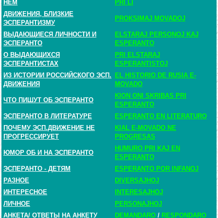
НЕМ
PRI LI
ДВИЖЕНИЯ, БЛИЗКИЕ
PROKSIMAJ MOVADOJ
ЭСПЕРАНТИЗМУ
ВЫДАЮЩИЕСЯ ЛИЧНОСТИ И
ELSTARAJ PERSONOJ KAJ
ЭСПЕРАНТО
ESPERANTO
О ВЫДАЮЩИХСЯ
PRI ELSTARAJ
ЭСПЕРАНТИСТАХ
ESPERANTISTOJ
ИЗ ИСТОРИИ РОССИЙСКОГО ЭСП.
EL HISTORIO DE RUSIA E-
ДВИЖЕНИЯ
MOVADO
KION ONI SKRIBAS PRI
ЧТО ПИШУТ ОБ ЭСПЕРАНТО
ESPERANTO
ЭСПЕРАНТО В ЛИТЕРАТУРЕ
ESPERANTO EN LITERATURO
ПОЧЕМУ ЭСП.ДВИЖЕНИЕ НЕ
KIAL E-MOVADO NE
ПРОГРЕССИРУЕТ
PROGRESAS
HUMURO PRI KAJ EN
ЮМОР ОБ И НА ЭСПЕРАНТО
ESPERANTO
ЭСПЕРАНТО - ДЕТЯМ
ESPERANTO POR INFANOJ
РАЗНОЕ
DIVERSAJHOJ
ИНТЕРЕСНОЕ
INTERESAJHOJ
ЛИЧНОЕ
PERSONAJHOJ
АНКЕТА
/
ОТВЕТЫ НА АНКЕТУ
DEMANDARO
/
RESPONDARO