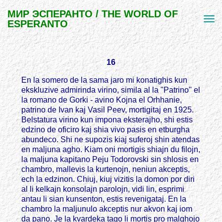
МИР ЭСПЕРАНТО / THE WORLD OF
ESPERANTO
16
En la somero de la sama jaro mi konatighis kun
ekskluzive admirinda virino, simila al la "Patrino" el
la romano de Gorki - avino Kojna el Orhhanie,
patrino de Ivan kaj Vasil Peev, mortigitaj en 1925.
Belstatura virino kun impona eksterajho, shi estis
edzino de oficiro kaj shia vivo pasis en etburgha
abundeco. Shi ne supozis kiaj suferoj shin atendas
en maljuna agho. Kiam oni mortigis shiajn du filojn,
la maljuna kapitano Peju Todorovski sin shlosis en
chambro, mallevis la kurtenojn, neniun akceptis,
ech la edzinon. Chiuj, kiuj vizitis la domon por diri
al li kelkajn konsolajn parolojn, vidi lin, esprimi
antau li sian kunsenton, estis revenigataj. En la
chambro la maljunulo akceptis nur akvon kaj iom
da pano. Je la kvardeka tago li mortis pro malghojo