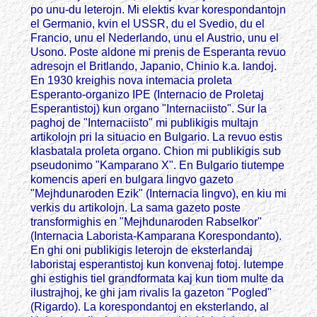
po unu-du leterojn. Mi elektis kvar korespondantojn
el Germanio, kvin el USSR, du el Svedio, du el
Francio, unu el Nederlando, unu el Austrio, unu el
Usono. Poste aldone mi prenis de Esperanta revuo
adresojn el Britlando, Japanio, Chinio k.a. landoj.
En 1930 kreighis nova intemacia proleta
Esperanto-organizo IPE (Internacio de Proletaj
Esperantistoj) kun organo "Internaciisto". Sur la
paghoj de "Internaciisto" mi publikigis multajn
artikolojn pri la situacio en Bulgario. La revuo estis
klasbatala proleta organo. Chion mi publikigis sub
pseudonimo "Kamparano X". En Bulgario tiutempe
komencis aperi en bulgara lingvo gazeto
"Mejhdunaroden Ezik" (Internacia lingvo), en kiu mi
verkis du artikolojn. La sama gazeto poste
transformighis en "Mejhdunaroden Rabselkor"
(Internacia Laborista-Kamparana Korespondanto).
En ghi oni publikigis leterojn de eksterlandaj
laboristaj esperantistoj kun konvenaj fotoj. Iutempe
ghi estighis tiel grandformata kaj kun tiom multe da
ilustrajhoj, ke ghi jam rivalis la gazeton "Pogled"
(Rigardo). La korespondantoj en eksterlando, al