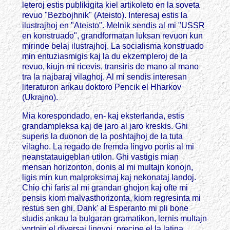
leteroj estis publikigita kiel artikoleto en la soveta
revuo "Bezbojhnik" (Ateisto). Interesaj estis la
ilustrajhoj en "Ateisto". Melnik sendis al mi "USSR
en konstruado", grandformatan luksan revuon kun
mirinde belaj ilustrajhoj. La socialisma konstruado
min entuziasmigis kaj la du ekzempleroj de la
revuo, kiujn mi ricevis, transiris de mano al mano
tra la najbaraj vilaghoj. Al mi sendis interesan
literaturon ankau doktoro Pencik el Hharkov
(Ukrajno).
Mia korespondado, en- kaj eksterlanda, estis
grandampleksa kaj de jaro al jaro kreskis. Ghi
superis la duonon de la poshtajhoj de la tuta
vilagho. La regado de fremda lingvo portis al mi
neanstatauigeblan utilon. Ghi vastigis mian
mensan horizonton, donis al mi multajn konojn,
ligis min kun malproksimaj kaj nekonataj landoj.
Chio chi faris al mi grandan ghojon kaj ofte mi
pensis kiom malvasthorizonta, kiom regresinta mi
restus sen ghi. Dank' al Esperanto mi pli bone
studis ankau la bulgaran gramatikon, lernis multajn
vortojn el diversaj lingvoj, precipe el la latina.