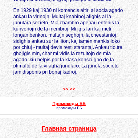
En 1929 kaj 1930 ni komencis altiri al socia agado
ankau la virinojn. Multaj knabinoj alighis al la
junulara societo. Mia chambro apenau entenis la
kunvenojn de la membroj. Mi igis fari kaj meti
longan benkon, multajn seghojn, la cheestantoj
sidighis ankau sur la liton, kaj tamen mankis loko
por chiuj - multaj devis resti starantaj. Ankau tio tre
ghojigis min, char mi vidis la rezultojn de mia
agado, kiu helpis por la klasa konsciigho de la
plimulto de la vilagha junularo. La junula societo
jam disponis pri bonaj kadroj.
<<
>>
Промокоды ББ
промокоды ББ
Главная страница