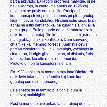
partia aktivado. La laboro progresis malvigle, ni ne
havis kadrojn, la kadroj malaperis en 1925 kaj
novajn ni ne povis eduki facile. Precipe che
komunumaj elektoj ni ne disponis pri plenaghuloj,
kiujn ni povus kandidatigi. Ni chiuj estis junaj, la pli
aghaj ne estis partianoj kaj ne kuraghis alighi al la
partia grupo. En la pagado de la membrokotizo iuj
estis tre malakurataj. Tio kreis al mi chiam grandajn
malagrablajhojn kaj konfliktojn. Dum kunvenoj
chiam kelkaj membroj forestis. Kiam ni ricevis
partian cirkuleron, mi ilin kunvenigis, vochlegis la
cirkuleron, klarigis ghian sencon, ni diskutis, faris
iun decidon, kiu ofte restis neplenumita.
Protokolojn pri la kunsidoj ni ne faris.
En 1928 venis en la mondon mia frato Dimitro. Ni
estis kvin infanoj en la familio kaj kune kun miaj
gepatroj sume sep personoj.
La elspezoj de la familio plialtighis, dum la
enspezoj malaltighis.
Post la morto de avo ankau la du fratinoj de mia