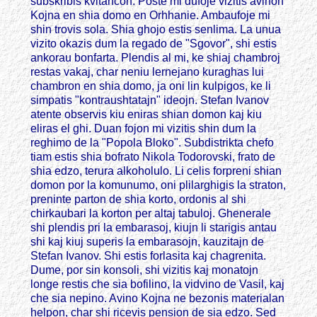
subskribis kvitancon. Poste mi dufoje vizitis avinon
Kojna en shia domo en Orhhanie. Ambaufoje mi
shin trovis sola. Shia ghojo estis senlima. La unua
vizito okazis dum la regado de "Sgovor", shi estis
ankorau bonfarta. Plendis al mi, ke shiaj chambroj
restas vakaj, char neniu lernejano kuraghas lui
chambron en shia domo, ja oni lin kulpigos, ke li
simpatis "kontraushtatajn" ideojn. Stefan Ivanov
atente observis kiu eniras shian domon kaj kiu
eliras el ghi. Duan fojon mi vizitis shin dum la
reghimo de la "Popola Bloko". Subdistrikta chefo
tiam estis shia bofrato Nikola Todorovski, frato de
shia edzo, terura alkoholulo. Li celis forpreni shian
domon por la komunumo, oni plilarghigis la straton,
preninte parton de shia korto, ordonis al shi
chirkaubari la korton per altaj tabuloj. Ghenerale
shi plendis pri la embarasoj, kiujn li starigis antau
shi kaj kiuj superis la embarasojn, kauzitajn de
Stefan Ivanov. Shi estis forlasita kaj chagrenita.
Dume, por sin konsoli, shi vizitis kaj monatojn
longe restis che sia bofilino, la vidvino de Vasil, kaj
che sia nepino. Avino Kojna ne bezonis materialan
helpon, char shi ricevis pension de sia edzo. Sed