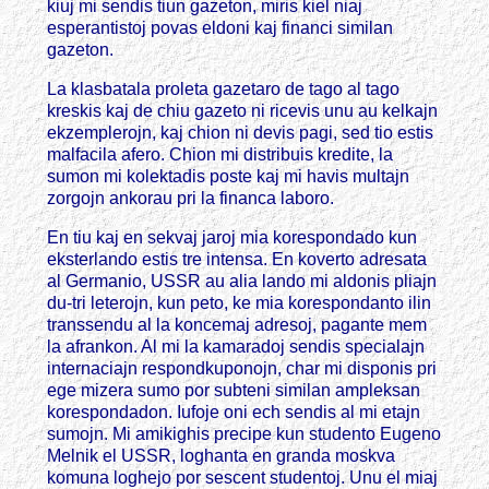
kiuj mi sendis tiun gazeton, miris kiel niaj
esperantistoj povas eldoni kaj financi similan
gazeton.
La klasbatala proleta gazetaro de tago al tago
kreskis kaj de chiu gazeto ni ricevis unu au kelkajn
ekzemplerojn, kaj chion ni devis pagi, sed tio estis
malfacila afero. Chion mi distribuis kredite, la
sumon mi kolektadis poste kaj mi havis multajn
zorgojn ankorau pri la financa laboro.
En tiu kaj en sekvaj jaroj mia korespondado kun
eksterlando estis tre intensa. En koverto adresata
al Germanio, USSR au alia lando mi aldonis pliajn
du-tri leterojn, kun peto, ke mia korespondanto ilin
transsendu al la koncemaj adresoj, pagante mem
la afrankon. Al mi la kamaradoj sendis specialajn
internaciajn respondkuponojn, char mi disponis pri
ege mizera sumo por subteni similan ampleksan
korespondadon. Iufoje oni ech sendis al mi etajn
sumojn. Mi amikighis precipe kun studento Eugeno
Melnik el USSR, loghanta en granda moskva
komuna loghejo por sescent studentoj. Unu el miaj