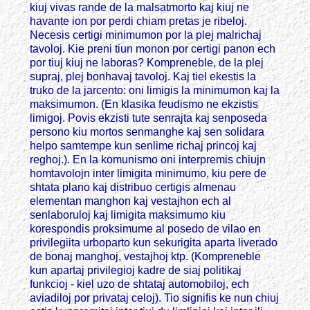
kiuj vivas rande de la malsatmorto kaj kiuj ne
havante ion por perdi chiam pretas je ribeloj.
Necesis certigi minimumon por la plej malrichaj
tavoloj. Kie preni tiun monon por certigi panon ech
por tiuj kiuj ne laboras? Kompreneble, de la plej
supraj, plej bonhavaj tavoloj. Kaj tiel ekestis la
truko de la jarcento: oni limigis la minimumon kaj la
maksimumon. (En klasika feudismo ne ekzistis
limigoj. Povis ekzisti tute senrajta kaj senposeda
persono kiu mortos senmanghe kaj sen solidara
helpo samtempe kun senlime richaj princoj kaj
reghoj.). En la komunismo oni interpremis chiujn
homtavolojn inter limigita minimumo, kiu pere de
shtata plano kaj distribuo certigis almenau
elementan manghon kaj vestajhon ech al
senlaboruloj kaj limigita maksimumo kiu
korespondis proksimume al posedo de vilao en
privilegiita urboparto kun sekurigita aparta liverado
de bonaj manghoj, vestajhoj ktp. (Kompreneble
kun apartaj privilegioj kadre de siaj politikaj
funkcioj - kiel uzo de shtataj automobiloj, ech
aviadiloj por privataj celoj). Tio signifis ke nun chiuj