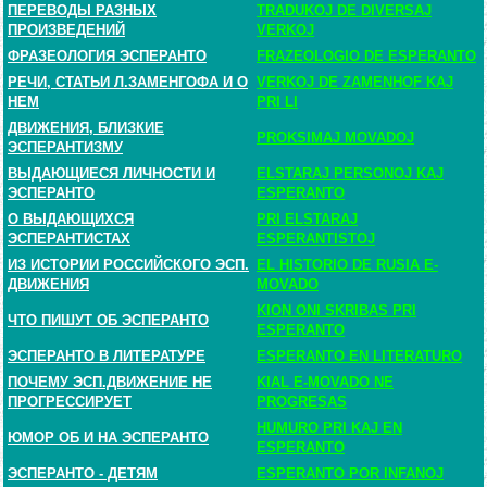
ПЕРЕВОДЫ РАЗНЫХ
TRADUKOJ DE DIVERSAJ
ПРОИЗВЕДЕНИЙ
VERKOJ
ФРАЗЕОЛОГИЯ ЭСПЕРАНТО
FRAZEOLOGIO DE ESPERANTO
РЕЧИ, СТАТЬИ Л.ЗАМЕНГОФА И О
VERKOJ DE ZAMENHOF KAJ
НЕМ
PRI LI
ДВИЖЕНИЯ, БЛИЗКИЕ
PROKSIMAJ MOVADOJ
ЭСПЕРАНТИЗМУ
ВЫДАЮЩИЕСЯ ЛИЧНОСТИ И
ELSTARAJ PERSONOJ KAJ
ЭСПЕРАНТО
ESPERANTO
О ВЫДАЮЩИХСЯ
PRI ELSTARAJ
ЭСПЕРАНТИСТАХ
ESPERANTISTOJ
ИЗ ИСТОРИИ РОССИЙСКОГО ЭСП.
EL HISTORIO DE RUSIA E-
ДВИЖЕНИЯ
MOVADO
KION ONI SKRIBAS PRI
ЧТО ПИШУТ ОБ ЭСПЕРАНТО
ESPERANTO
ЭСПЕРАНТО В ЛИТЕРАТУРЕ
ESPERANTO EN LITERATURO
ПОЧЕМУ ЭСП.ДВИЖЕНИЕ НЕ
KIAL E-MOVADO NE
ПРОГРЕССИРУЕТ
PROGRESAS
HUMURO PRI KAJ EN
ЮМОР ОБ И НА ЭСПЕРАНТО
ESPERANTO
ЭСПЕРАНТО - ДЕТЯМ
ESPERANTO POR INFANOJ