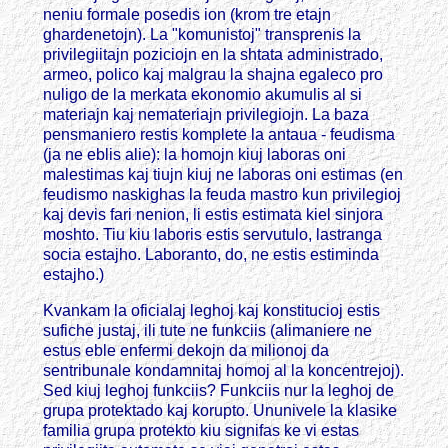
neniu formale posedis ion (krom tre etajn
ghardenetojn). La "komunistoj" transprenis la
privilegiitajn poziciojn en la shtata administrado,
armeo, polico kaj malgrau la shajna egaleco pro
nuligo de la merkata ekonomio akumulis al si
materiajn kaj nemateriajn privilegiojn. La baza
pensmaniero restis komplete la antaua - feudisma
(ja ne eblis alie): la homojn kiuj laboras oni
malestimas kaj tiujn kiuj ne laboras oni estimas (en
feudismo naskighas la feuda mastro kun privilegioj
kaj devis fari nenion, li estis estimata kiel sinjora
moshto. Tiu kiu laboris estis servutulo, lastranga
socia estajho. Laboranto, do, ne estis estiminda
estajho.)
Kvankam la oficialaj leghoj kaj konstitucioj estis
sufiche justaj, ili tute ne funkciis (alimaniere ne
estus eble enfermi dekojn da milionoj da
sentribunale kondamnitaj homoj al la koncentrejoj).
Sed kiuj leghoj funkciis? Funkciis nur la leghoj de
grupa protektado kaj korupto. Ununivele la klasike
familia grupa protekto kiu signifas ke vi estas