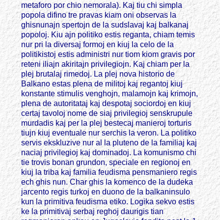
metaforo por chio nemorala). Kaj tiu chi simpla
popola difino tre pravas kiam oni observas la
ghisnunajn spertojn de la sudslavaj kaj balkanaj
popoloj. Kiu ajn politiko estis reganta, chiam temis
nur pri la diversaj formoj en kiuj la celo de la
politikistoj estis administri nur tiom kiom gravis por
reteni iliajn akiritajn privilegiojn. Kaj chiam per la
plej brutalaj rimedoj. La plej nova historio de
Balkano estas plena de militoj kaj regantoj kiuj
konstante stimulis venghojn, malamojn kaj krimojn,
plena de autoritataj kaj despotaj sociordoj en kiuj
certaj tavoloj nome de siaj privilegioj senskrupule
murdadis kaj per la plej bestecaj manieroj torturis
tiujn kiuj eventuale nur serchis la veron. La politiko
servis ekskluzive nur al la pluteno de la familiaj kaj
naciaj privilegioj kaj dominadoj. La komunismo chi
tie trovis bonan grundon, speciale en regionoj en
kiuj la triba kaj familia feudisma pensmaniero regis
ech ghis nun. Char ghis la komenco de la dudeka
jarcento regis turkoj en duono de la balkaninsulo
kun la primitiva feudisma etiko. Logika sekvo estis
ke la primitivaj serbaj reghoj daurigis tian