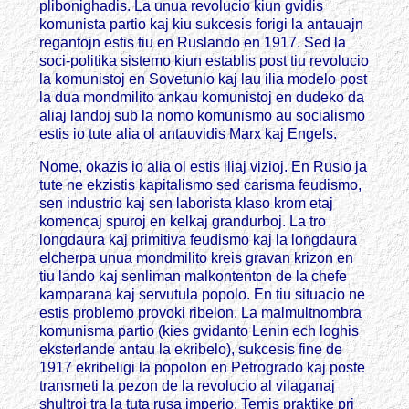
plibonighadis. La unua revolucio kiun gvidis
komunista partio kaj kiu sukcesis forigi la antauajn
regantojn estis tiu en Ruslando en 1917. Sed la
soci-politika sistemo kiun establis post tiu revolucio
la komunistoj en Sovetunio kaj lau ilia modelo post
la dua mondmilito ankau komunistoj en dudeko da
aliaj landoj sub la nomo komunismo au socialismo
estis io tute alia ol antauvidis Marx kaj Engels.
Nome, okazis io alia ol estis iliaj vizioj. En Rusio ja
tute ne ekzistis kapitalismo sed carisma feudismo,
sen industrio kaj sen laborista klaso krom etaj
komencaj spuroj en kelkaj grandurboj. La tro
longdaura kaj primitiva feudismo kaj la longdaura
elcherpa unua mondmilito kreis gravan krizon en
tiu lando kaj senliman malkontenton de la chefe
kamparana kaj servutula popolo. En tiu situacio ne
estis problemo provoki ribelon. La malmultnombra
komunisma partio (kies gvidanto Lenin ech loghis
eksterlande antau la ekribelo), sukcesis fine de
1917 ekribeligi la popolon en Petrogrado kaj poste
transmeti la pezon de la revolucio al vilaganaj
shultroj tra la tuta rusa imperio. Temis praktike pri