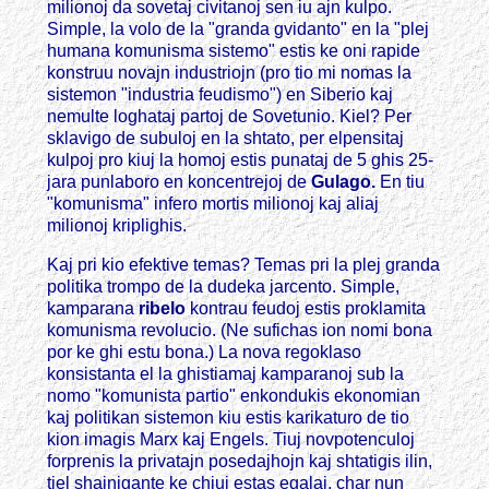
milionoj da sovetaj civitanoj sen iu ajn kulpo.
Simple, la volo de la "granda gvidanto" en la "plej
humana komunisma sistemo" estis ke oni rapide
konstruu novajn industriojn (pro tio mi nomas la
sistemon "industria feudismo") en Siberio kaj
nemulte loghataj partoj de Sovetunio. Kiel? Per
sklavigo de subuloj en la shtato, per elpensitaj
kulpoj pro kiuj la homoj estis punataj de 5 ghis 25-
jara punlaboro en koncentrejoj de
Gulago.
En tiu
"komunisma" infero mortis milionoj kaj aliaj
milionoj kriplighis.
Kaj pri kio efektive temas? Temas pri la plej granda
politika trompo de la dudeka jarcento. Simple,
kamparana
ribelo
kontrau feudoj estis proklamita
komunisma revolucio. (Ne sufichas ion nomi bona
por ke ghi estu bona.) La nova regoklaso
konsistanta el la ghistiamaj kamparanoj sub la
nomo "komunista partio" enkondukis ekonomian
kaj politikan sistemon kiu estis karikaturo de tio
kion imagis Marx kaj Engels. Tiuj novpotenculoj
forprenis la privatajn posedajhojn kaj shtatigis ilin,
tiel shajnigante ke chiuj estas egalaj, char nun