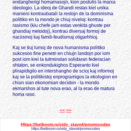
endangherigi homamasojn, kion postulis la marxa
ideologio. La ideoj de Ghandi restas kiel unika
maniero kontraubatali la restojn de la dominisma
politiko en la mondo je chiuj niveloj: kontrau
rasismo (kiu chefe jam estas venkita ghuste per
ghandiaj metodoj), kontrau diversaj formoj de
naciismoj kaj famili-feudisrnaj oligarhhioj.
Kaj se tiuj lumoj de nova humanisma politiko
sukcesos fine penetri en chiujn landojn por iom
post iom krei la tutmondan solidaran federacian
shtaton, se enkondukighos Esperanto kiel
plirapidigilo en intershangho de scioj kaj informoj
kaj se la politikistoj enprogramigos la ekologion en
chiun sian ekonomian decidon - la mondo
ekmarshos al tute nova erao, al la erao de matura
homa raso.
<<
>>
Https://betboom.ru/vidy_stavok/promocodes
https://betboom.ru/vidy_stavok/promocodes