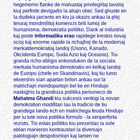
hegemonio flanke de malvastaj privilegiitaj tavoloj
kiuj perforte devigadis la aliajn obei. Sed ghuste en
la dudeka jarcento en kiu ja okazis ankau la plej
teruraj mondmilitoj komencis brili lumoj de
humanisma, demokratia politiko. Dank al industria
kaj poste
informadika erao
rapidege kreskis novaj
scioj kaj enorme rapide la richajhoj de la modernaj
merkatdemokratiaj landoj (Usono, Kanado,
Okcidenta Europo, Suda Azio kaj Oceanio). Tiu
granda richo ebligis enkondukon de la sociala
merkata humanisma demokratio en kelkaj landoj
de Europo (chefe en Skandinavio), kaj tiu lumo
ekvershis sian apartan brilon ankau sur la
malrichajn mondopartojn tiel ke en Hindujo
naskighis la grandioza politika personeco de
Mahatma Ghandi
kiu sukcesis venkigi la novan
demokration modifitan lau la tradicio de tiu
grandega lando ech en malrichega feuda Hindujo
per iu tute nova politika formulo - la senperforta
rezisto. Tio estas politiko kiu prezentas la sole
eblan manieron kontraustari la diversajn
patologiajn despotismojn kaj tamen ne