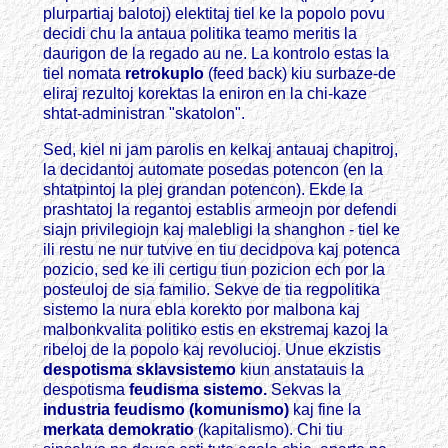
plurpartiaj balotoj) elektitaj tiel ke la popolo povu
decidi chu la antaua politika teamo meritis la
daurigon de la regado au ne. La kontrolo estas la
tiel nomata
retrokuplo
(feed back) kiu surbaze-de
eliraj rezultoj korektas la eniron en la chi-kaze
shtat-administran "skatolon".
Sed, kiel ni jam parolis en kelkaj antauaj chapitroj,
la decidantoj automate posedas potencon (en la
shtatpintoj la plej grandan potencon). Ekde la
prashtatoj la regantoj establis armeojn por defendi
siajn privilegiojn kaj malebligi la shanghon - tiel ke
ili restu ne nur tutvive en tiu decidpova kaj potenca
pozicio, sed ke ili certigu tiun pozicion ech por la
posteuloj de sia familio. Sekve de tia regpolitika
sistemo la nura ebla korekto por malbona kaj
malbonkvalita politiko estis en ekstremaj kazoj la
ribeloj de la popolo kaj revolucioj. Unue ekzistis
despotisma sklavsistemo
kiun anstatauis la
despotisma
feudisma sistemo.
Sekvas la
industria feudismo (komunismo)
kaj fine la
merkata demokratio
(kapitalismo). Chi tiu