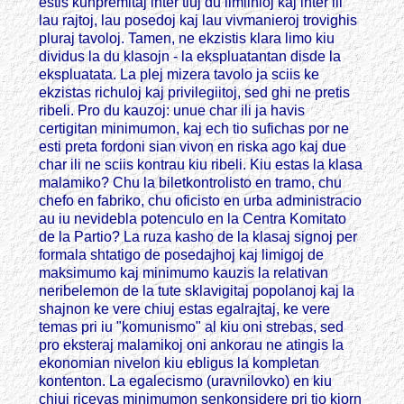
estis kunpremitaj inter tiuj du limlinioj kaj inter ili
lau rajtoj, lau posedoj kaj lau vivmanieroj trovighis
pluraj tavoloj. Tamen, ne ekzistis klara limo kiu
dividus la du klasojn - la ekspluatantan disde la
ekspluatata. La plej mizera tavolo ja sciis ke
ekzistas richuloj kaj privilegiitoj, sed ghi ne pretis
ribeli. Pro du kauzoj: unue char ili ja havis
certigitan minimumon, kaj ech tio sufichas por ne
esti preta fordoni sian vivon en riska ago kaj due
char ili ne sciis kontrau kiu ribeli. Kiu estas la klasa
malamiko? Chu la biletkontrolisto en tramo, chu
chefo en fabriko, chu oficisto en urba administracio
au iu nevidebla potenculo en la Centra Komitato
de la Partio? La ruza kasho de la klasaj signoj per
formala shtatigo de posedajhoj kaj limigoj de
maksimumo kaj minimumo kauzis la relativan
neribelemon de la tute sklavigitaj popolanoj kaj la
shajnon ke vere chiuj estas egalrajtaj, ke vere
temas pri iu "komunismo" al kiu oni strebas, sed
pro eksteraj malamikoj oni ankorau ne atingis la
ekonomian nivelon kiu ebligus la kompletan
kontenton. La egalecismo (uravnilovko) en kiu
chiuj ricevas minimumon senkonsidere pri tio kiorn