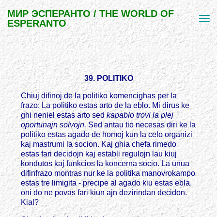
МИР ЭСПЕРАНТО / THE WORLD OF
ESPERANTO
39. POLITIKO
Chiuj difinoj de la politiko komencighas per la
frazo: La politiko estas arto de la eblo. Mi dirus ke
ghi neniel estas arto sed
kapablo trovi la plej
oportunajn solvojn.
Sed antau tio necesas diri ke la
politiko estas agado de homoj kun la celo organizi
kaj mastrumi la socion. Kaj ghia chefa rimedo
estas fari decidojn kaj establi regulojn lau kiuj
kondutos kaj funkcios la koncerna socio. La unua
difinfrazo montras nur ke la politika manovrokampo
estas tre limigita - precipe al agado kiu estas ebla,
oni do ne povas fari kiun ajn dezirindan decidon.
Kial?