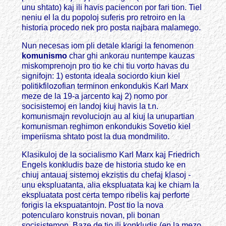
unu shtato) kaj ili havis paciencon por fari tion. Tiel
neniu el la du popoloj suferis pro retroiro en la
historia procedo nek pro posta najbara malamego.
Nun necesas iom pli detale klarigi la fenomenon
komunismo
char ghi ankorau nuntempe kauzas
miskomprenojn pro tio ke chi tiu vorto havas du
signifojn: 1) estonta ideala sociordo kiun kiel
politikfilozofian terminon enkondukis Karl Marx
meze de la 19-a jarcento kaj 2) nomo por
socisistemoj en landoj kiuj havis la t.n.
komunismajn revoluciojn au al kiuj la unupartian
komunisman reghimon enkondukis Sovetio kiel
imperiisma shtato post la dua mondmilito.
Klasikuloj de la socialismo Karl Marx kaj Friedrich
Engels konkludis baze de historia studo ke en
chiuj antauaj sistemoj ekzistis du chefaj klasoj -
unu ekspluatanta, alia ekspluatata kaj ke chiam la
ekspluatata post certa tempo ribelis kaj perforte
forigis la ekspuatantojn. Post tio la nova
potencularo konstruis novan, pli bonan
socisistemon. Baze de tio ili konkludis (en la mezo