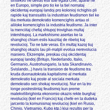
sinsekvo ne devas esti tute egala chie, aparte ne
en Europo, simple pro tio ke la tiel nomataj
okcidentaj europaj landoj pro kolonioj richighis pli
rapide kaj transsaltis la industrian feudismon tiel ke
ilia merkata demokratio komencighis antau ol
aliloke komencighis la industria feudismo. Ja inter
la menciitaj chefaj shtupoj trovighas multaj
intershtupoj. La markshismo asertas ke la
shanghoj chiam estis kauzitaj de ribeloj kaj
revolucioj. Tio ne tute veras. En multaj kazoj tiuj
shanghoj okazis lau pli-malpli evolua nerevolucia
maniero. Ekzemple, preskau ciuj okcidentaj
europaj landoj (Britujo, Nederlando, Italio,
Germanio, Austrohungario, la tuta Skandinavio,
Svislando...) havis la transiron de feudismo tra
kruda duonautokrata kapitalismo al merkata
demokratio kaj poste al sociala merkata
demokratio sen shokaj revolucioj. Nur en la tro
longe postrestintaj feudismoj kun preme
malekvilibrighinta ekonomio okazis rekte burghaj
revolucioj (kiel en Francio) kaj chefe en la dudeka
jarcento la komunismaj revolucioj (kiel en Rusio,
Chinio, Vjetnamio, Kubo ktp.) kiuj rezultis per la