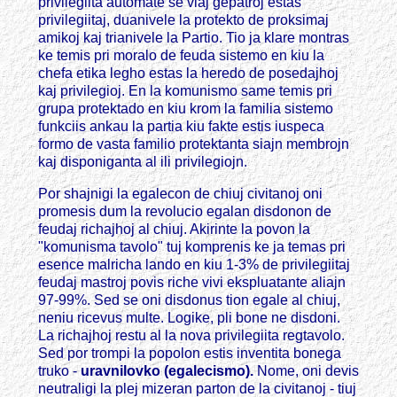
privilegiita automate se viaj gepatroj estas
privilegiitaj, duanivele la protekto de proksimaj
amikoj kaj trianivele la Partio. Tio ja klare montras
ke temis pri moralo de feuda sistemo en kiu la
chefa etika legho estas la heredo de posedajhoj
kaj privilegioj. En la komunismo same temis pri
grupa protektado en kiu krom la familia sistemo
funkciis ankau la partia kiu fakte estis iuspeca
formo de vasta familio protektanta siajn membrojn
kaj disponiganta al ili privilegiojn.
Por shajnigi la egalecon de chiuj civitanoj oni
promesis dum la revolucio egalan disdonon de
feudaj richajhoj al chiuj. Akirinte la povon la
"komunisma tavolo" tuj komprenis ke ja temas pri
esence malricha lando en kiu 1-3% de privilegiitaj
feudaj mastroj povis riche vivi ekspluatante aliajn
97-99%. Sed se oni disdonus tion egale al chiuj,
neniu ricevus multe. Logike, pli bone ne disdoni.
La richajhoj restu al la nova privilegiita regtavolo.
Sed por trompi la popolon estis inventita bonega
truko -
uravnilovko (egalecismo).
Nome, oni devis
neutraligi la plej mizeran parton de la civitanoj - tiuj