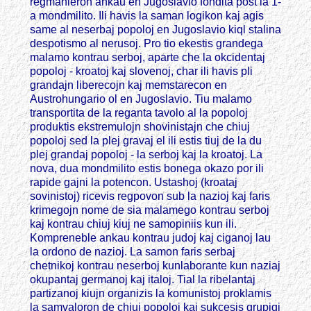
regmanieron ankau en Jugoslavio fondita post la 1-
a mondmilito. Ili havis la saman logikon kaj agis
same al neserbaj popoloj en Jugoslavio kiql stalina
despotismo al nerusoj. Pro tio ekestis grandega
malamo kontrau serboj, aparte che la okcidentaj
popoloj - kroatoj kaj slovenoj, char ili havis pli
grandajn liberecojn kaj memstarecon en
Austrohungario ol en Jugoslavio. Tiu malamo
transportita de la reganta tavolo al la popoloj
produktis ekstremulojn shovinistajn che chiuj
popoloj sed la plej gravaj el ili estis tiuj de la du
plej grandaj popoloj - la serboj kaj la kroatoj. La
nova, dua mondmilito estis bonega okazo por ili
rapide gajni la potencon. Ustashoj (kroataj
sovinistoj) ricevis regpovon sub la nazioj kaj faris
krimegojn nome de sia malamego kontrau serboj
kaj kontrau chiuj kiuj ne samopiniis kun ili.
Kompreneble ankau kontrau judoj kaj ciganoj lau
la ordono de nazioj. La samon faris serbaj
chetnikoj kontrau neserboj kunlaborante kun naziaj
okupantaj germanoj kaj italoj. Tial la ribelantaj
partizanoj kiujn organizis la komunistoj proklamis
la samvaloron de chiuj popoloj kaj sukcesis grupigi