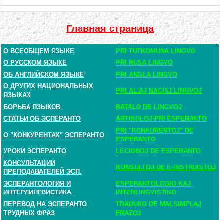
Главная страница
О ВСЕОБЩЕМ ЯЗЫКЕ
PRI TUTKOMUNA LINGVO
О РУССКОМ ЯЗЫКЕ
PRI RUSA LINGVO
ОБ АНГЛИЙСКОМ ЯЗЫКЕ
PRI ANGLA LINGVO
О ДРУГИХ НАЦИОНАЛЬНЫХ
PRI ALIAJ NACIAJ LINGVOJ
ЯЗЫКАХ
БОРЬБА ЯЗЫКОВ
BATALO DE LINGVOJ
СТАТЬИ ОБ ЭСПЕРАНТО
ARTIKOLOJ PRI ESPERANTO
PRI "KONKURENTOJ" DE
О "КОНКУРЕНТАХ" ЭСПЕРАНТО
ESPERANTO
УРОКИ ЭСПЕРАНТО
LECIONOJ DE ESPERANTO
КОНСУЛЬТАЦИИ
KONSULTOJ DE E-INSTRUISTOJ
ПРЕПОДАВАТЕЛЕЙ ЭСП.
ЭСПЕРАНТОЛОГИЯ И
ESPERANTOLOGIO KAJ
ИНТЕРЛИНГВИСТИКА
INTERLINGVISTIKO
ПЕРЕВОД НА ЭСПЕРАНТО
TRADUKO DE MALSIMPLAJ
ТРУДНЫХ ФРАЗ
FRAZOJ