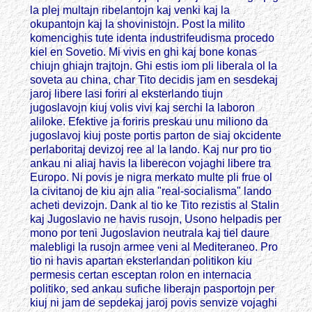
la plej multajn ribelantojn kaj venki kaj la
okupantojn kaj la shovinistojn. Post la milito
komencighis tute identa industrifeudisma procedo
kiel en Sovetio. Mi vivis en ghi kaj bone konas
chiujn ghiajn trajtojn. Ghi estis iom pli liberala ol la
soveta au china, char Tito decidis jam en sesdekaj
jaroj libere lasi foriri al eksterlando tiujn
jugoslavojn kiuj volis vivi kaj serchi la laboron
aliloke. Efektive ja foriris preskau unu miliono da
jugoslavoj kiuj poste portis parton de siaj okcidente
perlaboritaj devizoj ree al la lando. Kaj nur pro tio
ankau ni aliaj havis la liberecon vojaghi libere tra
Europo. Ni povis je nigra merkato multe pli frue ol
la civitanoj de kiu ajn alia "real-socialisma" lando
acheti devizojn. Dank al tio ke Tito rezistis al Stalin
kaj Jugoslavio ne havis rusojn, Usono helpadis per
mono por teni Jugoslavion neutrala kaj tiel daure
malebligi la rusojn armee veni al Mediteraneo. Pro
tio ni havis apartan eksterlandan politikon kiu
permesis certan esceptan rolon en internacia
politiko, sed ankau sufiche liberajn pasportojn per
kiuj ni jam de sepdekaj jaroj povis senvize vojaghi