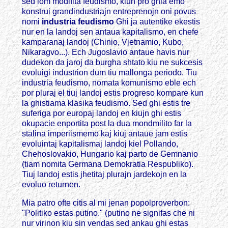
sed iom modifita feudismo, kiun pro ghia emo
konstrui grandindustriajn entreprenojn oni povus
nomi
industria feudismo
Ghi ja autentike ekestis
nur en la landoj sen antaua kapitalismo, en chefe
kamparanaj landoj (Chinio, Vjetnamio, Kubo,
Nikaragvo...). Ech Jugoslavio antaue havis nur
dudekon da jaroj da burgha shtato kiu ne sukcesis
evoluigi industrion dum tiu mallonga periodo. Tiu
industria feudismo, nomata komunismo eble ech
por pluraj el tiuj landoj estis progreso kompare kun
la ghistiama klasika feudismo. Sed ghi estis tre
suferiga por europaj landoj en kiujn ghi estis
okupacie enportita post la dua mondmilito far la
stalina imperiismemo kaj kiuj antaue jam estis
evoluintaj kapitalismaj landoj kiel Pollando,
Chehoslovakio, Hungario kaj parto de Gemnanio
(tiam nomita Germana Demokratia Respubliko).
Tiuj landoj estis jhetitaj plurajn jardekojn en la
evoluo returnen.
Mia patro ofte citis al mi jenan popolproverbon:
"Politiko estas putino." (putino ne signifas che ni
nur virinon kiu sin vendas sed ankau ghi estas