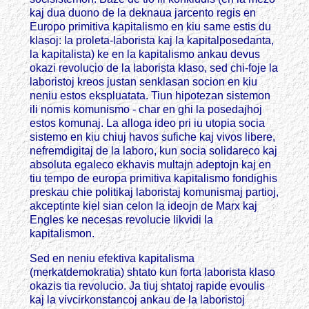
kaj dua duono de la deknaua jarcento regis en
Europo primitiva kapitalismo en kiu same estis du
klasoj: la proleta-laborista kaj la kapitalposedanta,
la kapitalista) ke en la kapitalismo ankau devus
okazi revolucio de la laborista klaso, sed chi-foje la
laboristoj kreos justan senklasan socion en kiu
neniu estos ekspluatata. Tiun hipotezan sistemon
ili nomis komunismo - char en ghi la posedajhoj
estos komunaj. La alloga ideo pri iu utopia socia
sistemo en kiu chiuj havos sufiche kaj vivos libere,
nefremdigitaj de la laboro, kun socia solidareco kaj
absoluta egaleco ekhavis multajn adeptojn kaj en
tiu tempo de europa primitiva kapitalismo fondighis
preskau chie politikaj laboristaj komunismaj partioj,
akceptinte kiel sian celon la ideojn de Marx kaj
Engles ke necesas revolucie likvidi la
kapitalismon.
Sed en neniu efektiva kapitalisma
(merkatdemokratia) shtato kun forta laborista klaso
okazis tia revolucio. Ja tiuj shtatoj rapide evoulis
kaj la vivcirkonstancoj ankau de la laboristoj