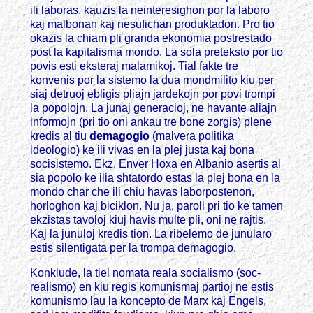
ili laboras, kauzis la neinteresighon por la laboro
kaj malbonan kaj nesufichan produktadon. Pro tio
okazis la chiam pli granda ekonomia postrestado
post la kapitalisma mondo. La sola preteksto por tio
povis esti eksteraj malamikoj. Tial fakte tre
konvenis por la sistemo la dua mondmilito kiu per
siaj detruoj ebligis pliajn jardekojn por povi trompi
la popolojn. La junaj generacioj, ne havante aliajn
informojn (pri tio oni ankau tre bone zorgis) plene
kredis al tiu
demagogio
(malvera politika
ideologio) ke ili vivas en la plej justa kaj bona
socisistemo. Ekz. Enver Hoxa en Albanio asertis al
sia popolo ke ilia shtatordo estas la plej bona en la
mondo char che ili chiu havas laborpostenon,
horloghon kaj biciklon. Nu ja, paroli pri tio ke tamen
ekzistas tavoloj kiuj havis multe pli, oni ne rajtis.
Kaj la junuloj kredis tion. La ribelemo de junularo
estis silentigata per la trompa demagogio.
Konklude, la tiel nomata reala socialismo (soc-
realismo) en kiu regis komunismaj partioj ne estis
komunismo lau la koncepto de Marx kaj Engels,