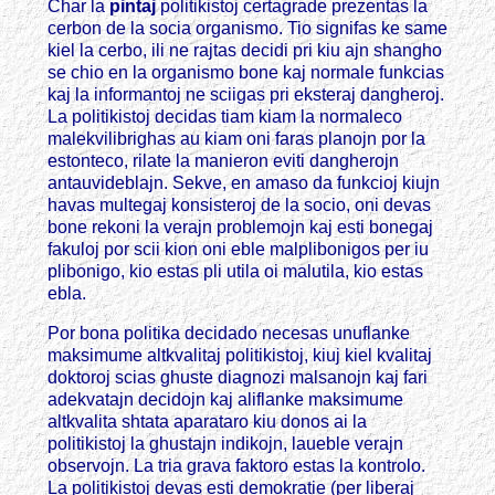
Char la
pintaj
politikistoj certagrade prezentas la
cerbon de la socia organismo. Tio signifas ke same
kiel la cerbo, ili ne rajtas decidi pri kiu ajn shangho
se chio en la organismo bone kaj normale funkcias
kaj la informantoj ne sciigas pri eksteraj dangheroj.
La politikistoj decidas tiam kiam la normaleco
malekvilibrighas au kiam oni faras planojn por la
estonteco, rilate la manieron eviti dangherojn
antauvideblajn. Sekve, en amaso da funkcioj kiujn
havas multegaj konsisteroj de la socio, oni devas
bone rekoni la verajn problemojn kaj esti bonegaj
fakuloj por scii kion oni eble malplibonigos per iu
plibonigo, kio estas pli utila oi malutila, kio estas
ebla.
Por bona politika decidado necesas unuflanke
maksimume altkvalitaj politikistoj, kiuj kiel kvalitaj
doktoroj scias ghuste diagnozi malsanojn kaj fari
adekvatajn decidojn kaj aliflanke maksimume
altkvalita shtata aparataro kiu donos ai la
politikistoj la ghustajn indikojn, laueble verajn
observojn. La tria grava faktoro estas la kontrolo.
La politikistoj devas esti demokratie (per liberaj