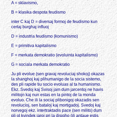
A = sklavismo,
B = klasika despota feudismo
inter C kaj D = diversaj formoj de feudismo kun
certaj burghaj influoj
D = industria feudismo (komunismo)
E = primitiva kapitalismo
F = merkata demokratio (evoluinta kapitalismo)
G = sociala merkata demokratio
Ju pli evolue (sen gravaj revoluciaj shokoj) okazas
la shanghoj kaj plihumanigo de la socia sistemo,
des pli rapide tiu socio evoluas al ta humanismo.
Ekz. Svedoj kaj Svisoj jam dum jarcentoj ne havis
militojn kaj nun estas en la pintoj de la monda
evoluo. Che ili la sociaj plibonigoj okazadis sen
revolucioj, sen bataloj kaj mortigadoj. Svedoj kaj
norvegoj ekz. intertraktadis pace (sen milito) dum
pli ol kvindek jaroj pri la disigho (ili antaue estis