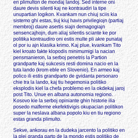
en plimulton de mondaj landoj. Sed interne oni
daure devis silenti kaj ne kontraudiri la tipe
unupartian logikon. Kvankam nun chiuj sciis kia
sistemo ghi estas, tiuj kiuj havis privilegiojn (partiaj
membroj) daure asertis siajn demagogiajn
sensencajhojn, dum aliaj silentis sciante ke por
politika kontraudiro oni estis multe pli akre punataj
ol por iu ajn klasika krimo. Kaj plue, kvankam Tito
kiel kroato fakte klopodis minimumigi la nacian
pensmanieron, la serboj penetris la Partion
grandparte kaj sukcesis resti domina nacio en la
tuta lando (krom eble en Slovenio). En armeo kaj
polico ili estis grandparto de gvidanta personaro
chie tra la lando, kaj tiu hegemonia politiko
eksplodis kiel la chefa problemo en la okdekaj jaroj
post Tito. Unue en albana autonomia regiono.
Kosovo kie la serboj opiniante ghin historie ilia
posedo malferme ekefektivigis okupacian politikon
super la neslava albana popolo kiu en tiu regiono
estas granda plimulto.
Sekve, ankorau en la dudeka jarcento la politiko en
la plej granda parto de la mondo estis politiko de