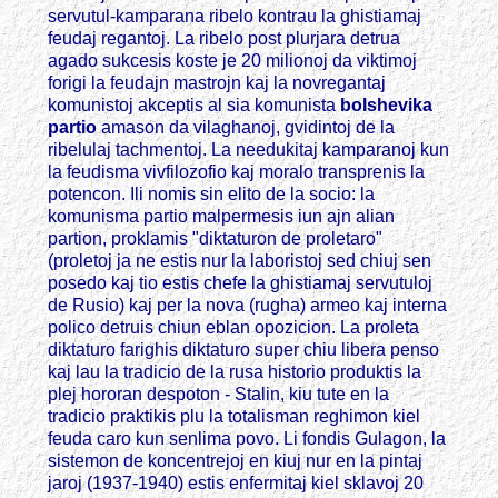
servutul-kamparana ribelo kontrau la ghistiamaj
feudaj regantoj. La ribelo post plurjara detrua
agado sukcesis koste je 20 milionoj da viktimoj
forigi la feudajn mastrojn kaj la novregantaj
komunistoj akceptis al sia komunista
bolshevika
partio
amason da vilaghanoj, gvidintoj de la
ribelulaj tachmentoj. La needukitaj kamparanoj kun
la feudisma vivfilozofio kaj moralo transprenis la
potencon. Ili nomis sin elito de la socio: la
komunisma partio malpermesis iun ajn alian
partion, proklamis "diktaturon de proletaro"
(proletoj ja ne estis nur la laboristoj sed chiuj sen
posedo kaj tio estis chefe la ghistiamaj servutuloj
de Rusio) kaj per la nova (rugha) armeo kaj interna
polico detruis chiun eblan opozicion. La proleta
diktaturo farighis diktaturo super chiu libera penso
kaj lau la tradicio de la rusa historio produktis la
plej hororan despoton - Stalin, kiu tute en la
tradicio praktikis plu la totalisman reghimon kiel
feuda caro kun senlima povo. Li fondis Gulagon, la
sistemon de koncentrejoj en kiuj nur en la pintaj
jaroj (1937-1940) estis enfermitaj kiel sklavoj 20