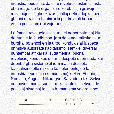
industria feudismo. Ja chiu revolucio estas la lasta
ebla reago de la organismo korekti iujn gravajn
misajhojn. En ghi okazas multaj detruadoj kaj per
ghi oni reiras en la
historio
por trovi pli bonan
vojon post kiam oni vojeraris.
La franca revolucio estis unu el nenormalajhoj kiu
detruante la feudismon, jam de longe miksitan kun
burghaj potencoj en la urboj kondukis al iuspeca
primitiva autokrata kapitalismo, samkiel diversaj
nuntempaj afrikaj kaj sudamerikaj puchaj
revolucioj kondukas de unu despota duonfeuda kaj
duonburgha sistemo al iom malpli despota
kapitalismo ofte miksita kun elementoj de la
industria feudismo (komunismo) kiel en Etiopio,
Somalio, Angolo, Nikaragvo, Salvadoro k.s. Sekve,
oni povus montri sur iu logika skalo sinsekvon de
politikaj sistemoj lau ilia humanisma valoro jene: