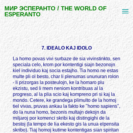
МИР ЭСПЕРАНТО / THE WORLD OF
ESPERANTO
7. IDEALO KAJ IDOLO
La homo povas vivi surbaze de sia vivinstinkto, sen
speciala celo, krom por kontentigi siajn bezonojn
kiel individuo kaj socia estajho. Tia homo ne estas
multe pli ol besto, char li plenumas ununuran rolon
- li prizorgas la posteulojn, ke la homaro plu
ekzistu, sed li mem neniom kontribuas al la
progreso, al la plia scio kaj kompreno pri si kaj la
mondo. Cetere, ke grandega plimulto de la homoj
tiel vivas, pruvas ankau la fakto ke "homo sapiens",
do la nuna homo, bezonis multajn dekojn da
miljaroj por komenci skribi kaj distingighi de la
bestoj (la tempo de lia ekesto gis la unua elpensita
skribo). Tiaj homoj kutime kontentigas sian spiritan