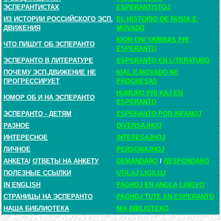
ЭСПЕРАНТИСТАХ
ESPERANTISTOJ
ИЗ ИСТОРИИ РОССИЙСКОГО ЭСП.
EL HISTORIO DE RUSIA E-
ДВИЖЕНИЯ
MOVADO
KION ONI SKRIBAS PRI
ЧТО ПИШУТ ОБ ЭСПЕРАНТО
ESPERANTO
ЭСПЕРАНТО В ЛИТЕРАТУРЕ
ESPERANTO EN LITERATURO
ПОЧЕМУ ЭСП.ДВИЖЕНИЕ НЕ
KIAL E-MOVADO NE
ПРОГРЕССИРУЕТ
PROGRESAS
HUMURO PRI KAJ EN
ЮМОР ОБ И НА ЭСПЕРАНТО
ESPERANTO
ЭСПЕРАНТО - ДЕТЯМ
ESPERANTO POR INFANOJ
РАЗНОЕ
DIVERSAJHOJ
ИНТЕРЕСНОЕ
INTERESAJHOJ
ЛИЧНОЕ
PERSONAJHOJ
АНКЕТА
/
ОТВЕТЫ НА АНКЕТУ
DEMANDARO
/
RESPONDARO
ПОЛЕЗНЫЕ ССЫЛКИ
UTILAJ LIGILOJ
IN ENGLISH
PAGHOJ EN ANGLA LINGVO
СТРАНИЦЫ НА ЭСПЕРАНТО
PAGHOJ TUTE EN ESPERANTO
НАША БИБЛИОТЕКА
NIA BIBLIOTEKO