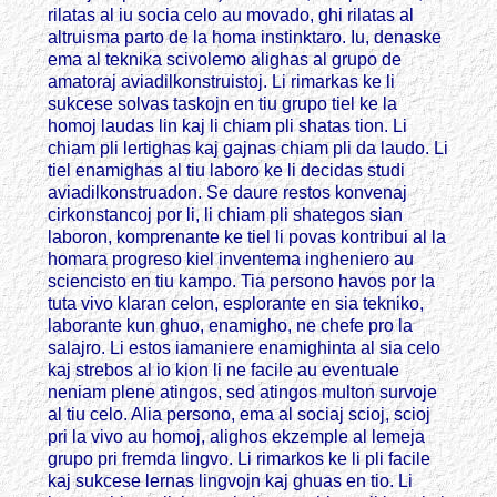
rilatas al iu socia celo au movado, ghi rilatas al
altruisma parto de la homa instinktaro. Iu, denaske
ema al teknika scivolemo alighas al grupo de
amatoraj aviadilkonstruistoj. Li rimarkas ke li
sukcese solvas taskojn en tiu grupo tiel ke la
homoj laudas lin kaj li chiam pli shatas tion. Li
chiam pli lertighas kaj gajnas chiam pli da laudo. Li
tiel enamighas al tiu laboro ke li decidas studi
aviadilkonstruadon. Se daure restos konvenaj
cirkonstancoj por li, li chiam pli shategos sian
laboron, komprenante ke tiel li povas kontribui al la
homara progreso kiel inventema ingheniero au
sciencisto en tiu kampo. Tia persono havos por la
tuta vivo klaran celon, esplorante en sia tekniko,
laborante kun ghuo, enamigho, ne chefe pro la
salajro. Li estos iamaniere enamighinta al sia celo
kaj strebos al io kion li ne facile au eventuale
neniam plene atingos, sed atingos multon survoje
al tiu celo. Alia persono, ema al sociaj scioj, scioj
pri la vivo au homoj, alighos ekzemple al lemeja
grupo pri fremda lingvo. Li rimarkos ke li pli facile
kaj sukcese lernas lingvojn kaj ghuas en tio. Li