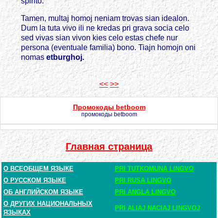
spirito.
Tamen, multaj homoj neniam trovas sian idealon.
Dum la tuta vivo ili ne kredas pri grava socia celo
sed vivas sian vivon kies celo estas chefe nur
persona (eventuale familia) bono. Tiajn homojn oni
nomas
etburghoj.
<<
>>
Промокоды betboom
промокоды betboom
Главная страница
О ВСЕОБЩЕМ ЯЗЫКЕ
PRI TUTKOMUNA LINGVO
О РУССКОМ ЯЗЫКЕ
PRI RUSA LINGVO
ОБ АНГЛИЙСКОМ ЯЗЫКЕ
PRI ANGLA LINGVO
О ДРУГИХ НАЦИОНАЛЬНЫХ
PRI ALIAJ NACIAJ LINGVOJ
ЯЗЫКАХ