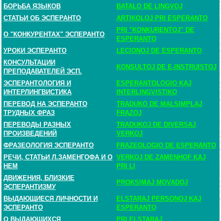
БОРЬБА ЯЗЫКОВ
BATALO DE LINGVOJ
СТАТЬИ ОБ ЭСПЕРАНТО
ARTIKOLOJ PRI ESPERANTO
PRI "KONKURENTOJ" DE
О "КОНКУРЕНТАХ" ЭСПЕРАНТО
ESPERANTO
УРОКИ ЭСПЕРАНТО
LECIONOJ DE ESPERANTO
КОНСУЛЬТАЦИИ
KONSULTOJ DE E-INSTRUISTOJ
ПРЕПОДАВАТЕЛЕЙ ЭСП.
ЭСПЕРАНТОЛОГИЯ И
ESPERANTOLOGIO KAJ
ИНТЕРЛИНГВИСТИКА
INTERLINGVISTIKO
ПЕРЕВОД НА ЭСПЕРАНТО
TRADUKO DE MALSIMPLAJ
ТРУДНЫХ ФРАЗ
FRAZOJ
ПЕРЕВОДЫ РАЗНЫХ
TRADUKOJ DE DIVERSAJ
ПРОИЗВЕДЕНИЙ
VERKOJ
ФРАЗЕОЛОГИЯ ЭСПЕРАНТО
FRAZEOLOGIO DE ESPERANTO
РЕЧИ, СТАТЬИ Л.ЗАМЕНГОФА И О
VERKOJ DE ZAMENHOF KAJ
НЕМ
PRI LI
ДВИЖЕНИЯ, БЛИЗКИЕ
PROKSIMAJ MOVADOJ
ЭСПЕРАНТИЗМУ
ВЫДАЮЩИЕСЯ ЛИЧНОСТИ И
ELSTARAJ PERSONOJ KAJ
ЭСПЕРАНТО
ESPERANTO
О ВЫДАЮЩИХСЯ
PRI ELSTARAJ