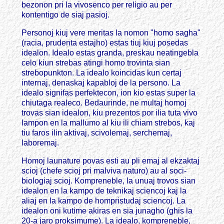
bezonon pri la vivosenco per religio au per
kontentigo de siaj pasioj.
Personoj kiuj vere meritas la nomon "homo sagha"
(racia, prudenta estajho) estas tiuj kiuj posedas
idealon. Idealo estas granda, preskau neatingebla
celo kiun strebas atingi homo trovinta sian
strebopunkton. La idealo koincidas kun certaj
internaj, denaskaj kapabloj de la persono. La
idealo signifas perfektecon, ion kio estas super la
chiutaga realeco. Bedaurinde, ne multaj homoj
trovas sian idealon, kiu prezentos por ilia tuta vivo
lampon en la mallumo al kiu ili chiam strebos, kaj
tiu faros ilin aktivaj, scivolemaj, serchemaj,
laboremaj.
Homoj launature povas esti au pli emaj al ekzaktaj
scioj (chefe scioj pri malviva naturo) au al soci-
biologiaj scioj. Kompreneble, la unuaj trovos sian
idealon en la kampo de teknikaj sciencoj kaj la
aliaj en la kampo de hompristudaj sciencoj. La
idealon oni kutime akiras en sia junagho (ghis la
20-a jaro proksimume). La idealo, kompreneble,