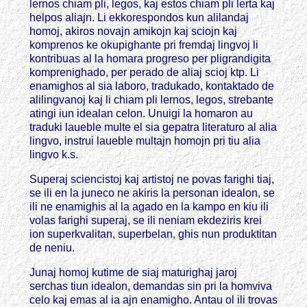
lernos chiam pli, legos, kaj estos chiam pli lerta kaj
helpos aliajn. Li ekkorespondos kun alilandaj
homoj, akiros novajn amikojn kaj sciojn kaj
komprenos ke okupighante pri fremdaj lingvoj li
kontribuas al la homara progreso per pligrandigita
komprenighado, per perado de aliaj scioj ktp. Li
enamighos al sia laboro, tradukado, kontaktado de
alilingvanoj kaj li chiam pli lernos, legos, strebante
atingi iun idealan celon. Unuigi la homaron au
traduki laueble multe el sia gepatra literaturo al alia
lingvo, instrui laueble multajn homojn pri tiu alia
lingvo k.s.
Superaj sciencistoj kaj artistoj ne povas farighi tiaj,
se ili en la juneco ne akiris la personan idealon, se
ili ne enamighis al la agado en la kampo en kiu ili
volas farighi superaj, se ili neniam ekdeziris krei
ion superkvalitan, superbelan, ghis nun produktitan
de neniu.
Junaj homoj kutime de siaj maturighaj jaroj
serchas tiun idealon, demandas sin pri la homviva
celo kaj emas al ia ajn enamigho. Antau ol ili trovas