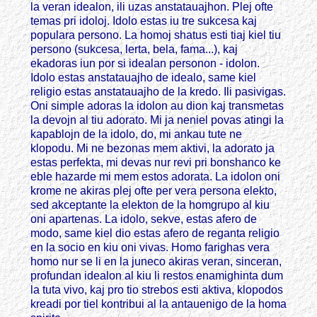
la veran idealon, ili uzas anstatauajhon. Plej ofte
temas pri idoloj. Idolo estas iu tre sukcesa kaj
populara persono. La homoj shatus esti tiaj kiel tiu
persono (sukcesa, lerta, bela, fama...), kaj
ekadoras iun por si idealan personon - idolon.
Idolo estas anstatauajho de idealo, same kiel
religio estas anstatauajho de la kredo. Ili pasivigas.
Oni simple adoras la idolon au dion kaj transmetas
la devojn al tiu adorato. Mi ja neniel povas atingi la
kapablojn de la idolo, do, mi ankau tute ne
klopodu. Mi ne bezonas mem aktivi, la adorato ja
estas perfekta, mi devas nur revi pri bonshanco ke
eble hazarde mi mem estos adorata. La idolon oni
krome ne akiras plej ofte per vera persona elekto,
sed akceptante la elekton de la homgrupo al kiu
oni apartenas. La idolo, sekve, estas afero de
modo, same kiel dio estas afero de reganta religio
en la socio en kiu oni vivas. Homo farighas vera
homo nur se li en la juneco akiras veran, sinceran,
profundan idealon al kiu li restos enamighinta dum
la tuta vivo, kaj pro tio strebos esti aktiva, klopodos
kreadi por tiel kontribui al la antauenigo de la homa