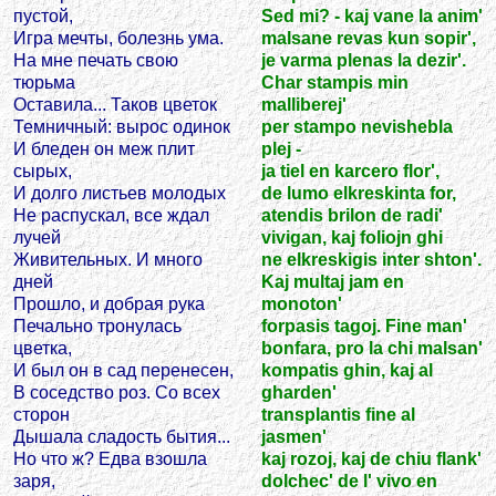
пустой,
Sed mi? - kaj vane la anim'
Игра мечты, болезнь ума.
malsane revas kun sopir',
На мне печать свою
je varma plenas la dezir'.
тюрьма
Char stampis min
Оставила... Таков цветок
malliberej'
Темничный: вырос одинок
per stampo nevishebla
И бледен он меж плит
plej -
сырых,
ja tiel en karcero flor',
И долго листьев молодых
de lumo elkreskinta for,
Не распускал, все ждал
atendis brilon de radi'
лучей
vivigan, kaj foliojn ghi
Живительных. И много
ne elkreskigis inter shton'.
дней
Kaj multaj jam en
Прошло, и добрая рука
monoton'
Печально тронулась
forpasis tagoj. Fine man'
цветка,
bonfara, pro la chi malsan'
И был он в сад перенесен,
kompatis ghin, kaj al
В соседство роз. Со всех
gharden'
сторон
transplantis fine al
Дышала сладость бытия...
jasmen'
Но что ж? Едва взошла
kaj rozoj, kaj de chiu flank'
заря,
dolchec' de l' vivo en