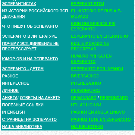
ЭСПЕРАНТИСТАХ
ESPERANTISTOJ
ИЗ ИСТОРИИ РОССИЙСКОГО ЭСП.
EL HISTORIO DE RUSIA E-
ДВИЖЕНИЯ
MOVADO
KION ONI SKRIBAS PRI
ЧТО ПИШУТ ОБ ЭСПЕРАНТО
ESPERANTO
ЭСПЕРАНТО В ЛИТЕРАТУРЕ
ESPERANTO EN LITERATURO
ПОЧЕМУ ЭСП.ДВИЖЕНИЕ НЕ
KIAL E-MOVADO NE
ПРОГРЕССИРУЕТ
PROGRESAS
HUMURO PRI KAJ EN
ЮМОР ОБ И НА ЭСПЕРАНТО
ESPERANTO
ЭСПЕРАНТО - ДЕТЯМ
ESPERANTO POR INFANOJ
РАЗНОЕ
DIVERSAJHOJ
ИНТЕРЕСНОЕ
INTERESAJHOJ
ЛИЧНОЕ
PERSONAJHOJ
АНКЕТА
/
ОТВЕТЫ НА АНКЕТУ
DEMANDARO
/
RESPONDARO
ПОЛЕЗНЫЕ ССЫЛКИ
UTILAJ LIGILOJ
IN ENGLISH
PAGHOJ EN ANGLA LINGVO
СТРАНИЦЫ НА ЭСПЕРАНТО
PAGHOJ TUTE EN ESPERANTO
НАША БИБЛИОТЕКА
NIA BIBLIOTEKO