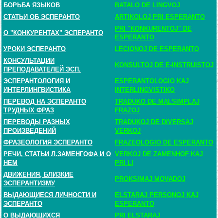
БОРЬБА ЯЗЫКОВ
BATALO DE LINGVOJ
СТАТЬИ ОБ ЭСПЕРАНТО
ARTIKOLOJ PRI ESPERANTO
PRI "KONKURENTOJ" DE
О "КОНКУРЕНТАХ" ЭСПЕРАНТО
ESPERANTO
УРОКИ ЭСПЕРАНТО
LECIONOJ DE ESPERANTO
КОНСУЛЬТАЦИИ
KONSULTOJ DE E-INSTRUISTOJ
ПРЕПОДАВАТЕЛЕЙ ЭСП.
ЭСПЕРАНТОЛОГИЯ И
ESPERANTOLOGIO KAJ
ИНТЕРЛИНГВИСТИКА
INTERLINGVISTIKO
ПЕРЕВОД НА ЭСПЕРАНТО
TRADUKO DE MALSIMPLAJ
ТРУДНЫХ ФРАЗ
FRAZOJ
ПЕРЕВОДЫ РАЗНЫХ
TRADUKOJ DE DIVERSAJ
ПРОИЗВЕДЕНИЙ
VERKOJ
ФРАЗЕОЛОГИЯ ЭСПЕРАНТО
FRAZEOLOGIO DE ESPERANTO
РЕЧИ, СТАТЬИ Л.ЗАМЕНГОФА И О
VERKOJ DE ZAMENHOF KAJ
НЕМ
PRI LI
ДВИЖЕНИЯ, БЛИЗКИЕ
PROKSIMAJ MOVADOJ
ЭСПЕРАНТИЗМУ
ВЫДАЮЩИЕСЯ ЛИЧНОСТИ И
ELSTARAJ PERSONOJ KAJ
ЭСПЕРАНТО
ESPERANTO
О ВЫДАЮЩИХСЯ
PRI ELSTARAJ