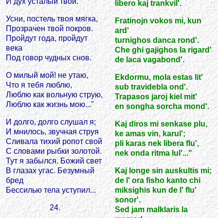
И дух усталый твой.
libero kaj trankvil'.
Усни, постель твоя мягка,
Fratinojn vokos mi, kun
Прозрачен твой покров.
ard'
Пройдут года, пройдут
turnighos danca rond'.
века
Che ghi gajighos la rigard'
Под говор чудных снов.
de laca vagabond'.
О милый мой! не утаю,
Ekdormu, mola estas lit'
Что я тебя люблю,
sub travidebla ond'.
Люблю как вольную струю,
Trapasos jaroj kiel mit'
Люблю как жизнь мою..."
en songha sorcha mond'.
И долго, долго слушал я;
Kaj diros mi senkase plu,
И мнилось, звучная струя
ke amas vin, karul';
Сливала тихий ропот свой
pli karas nek libera flu',
С словами рыбки золотой.
nek onda ritma lul'..."
Тут я забылся. Божий свет
В глазах угас. Безумный
Kaj longe sin auskultis mi;
бред
de l' ora fisho kanto chi
Бессилью тела уступил...
miksighis kun de l' flu'
sonor'.
24.
Sed jam malklaris la