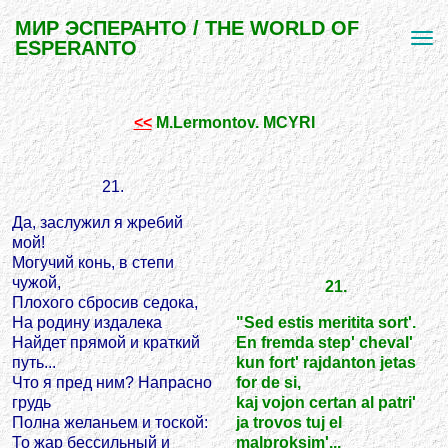
МИР ЭСПЕРАНТО / THE WORLD OF
ESPERANTO
<<
M.Lermontov. MCYRI
21.
Да, заслужил я жребий
мой!
Могучий конь, в степи
чужой,
21.
Плохого сбросив седока,
На родину издалека
"Sed estis meritita sort'.
Найдет прямой и краткий
En fremda step' cheval'
путь...
kun fort' rajdanton jetas
Что я пред ним? Напрасно
for de si,
грудь
kaj vojon certan al patri'
Полна желаньем и тоской:
ja trovos tuj el
То жар бессильный и
malproksim'...