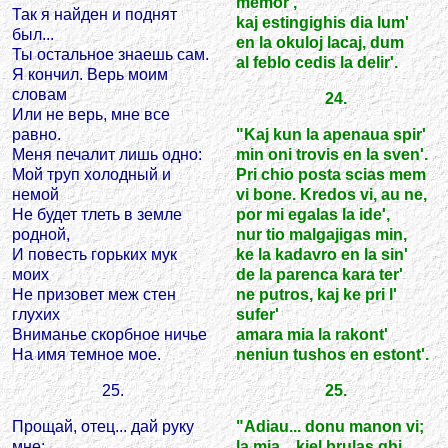
memor',
Так я найден и поднят
kaj estingighis dia lum'
был...
en la okuloj lacaj, dum
Ты остальное знаешь сам.
al feblo cedis la delir'.
Я кончил. Верь моим
словам
24.
Или не верь, мне все
равно.
"Kaj kun la apenaua spir'
Меня печалит лишь одно:
min oni trovis en la sven'.
Мой труп холодный и
Pri chio posta scias mem
немой
vi bone. Kredos vi, au ne,
Не будет тлеть в земле
por mi egalas la ide',
родной,
nur tio malgajigas min,
И повесть горьких мук
ke la kadavro en la sin'
моих
de la parenca kara ter'
Не призовет меж стен
ne putros, kaj ke pri l'
глухих
sufer'
Вниманье скорбное ничье
amara mia la rakont'
На имя темное мое.
neniun tushos en estont'.
25.
25.
Прощай, отец... дай руку
"Adiau... donu manon vi;
мне:
la mia... kiel brulas ghi...