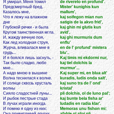
Я умирал. Меня томил
de rivereto en profund'.
Предсмертный бред.
Mister' kunighis kun
Казалось мне,
mallum',
Что я лежу на влажном
kaj soifegon mian nun
дне
satigis de la akvo frid',
Глубокой речки - и была
kaj ghin mi glutis kun
Кругом таинственная мгла.
avid',
И, жажду вечную поя,
kaj ghi murmuris dum
Как лед холодная струя,
enflu'
Журча, вливалася мне в
en de l' profund' mistera
грудь...
blu'..
И я боялся лишь заснуть, -
Kaj timis mi ekdormi nur,
Так было сладко, любо
kaj tiel dolchis la
мне...
murmur'...
А надо мною в вышине
Kaj super mi, en blua alt'
Волна теснилася к волне.
kuradis, ludis onda salt',
И солнце сквозь хрусталь
kaj suno tra de l' ond'
волны
kristal'
Сияло сладостней луны...
pli dolchis, ol de luno pal';
И рыбок пестрые стада
kaj bunte bela fisha ar'
В лучах играли иногда.
ludadis en radia klar'.
И помню я одну из них:
Memoras unu fishon mi:
Она приветливей других
afable ol aliaj pli