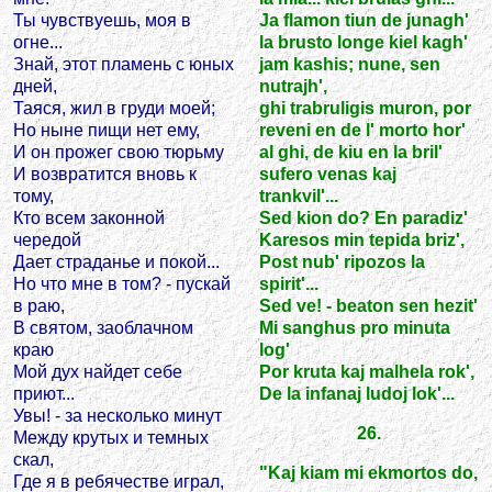
Ты чувствуешь, моя в
Ja flamon tiun de junagh'
огне...
la brusto longe kiel kagh'
Знай, этот пламень с юных
jam kashis; nune, sen
дней,
nutrajh',
Таяся, жил в груди моей;
ghi trabruligis muron, por
Но ныне пищи нет ему,
reveni en de l' morto hor'
И он прожег свою тюрьму
al ghi, de kiu en la bril'
И возвратится вновь к
sufero venas kaj
тому,
trankvil'...
Кто всем законной
Sed kion do? En paradiz'
чередой
Karesos min tepida briz',
Дает страданье и покой...
Post nub' ripozos la
Но что мне в том? - пускай
spirit'...
в раю,
Sed ve! - beaton sen hezit'
В святом, заоблачном
Mi sanghus pro minuta
краю
log'
Мой дух найдет себе
Por kruta kaj malhela rok',
приют...
De la infanaj ludoj lok'...
Увы! - за несколько минут
26.
Между крутых и темных
скал,
"Kaj kiam mi ekmortos do,
Где я в ребячестве играл,