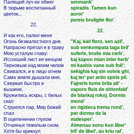
Палящий луч ее обжег
senmank'
В тюрьме воспитанный
spiradis. Tamen kun
цветок...
auror'
pereis bruligite flor'.
22.
22.
И как его, палил меня
Огонь безжалостного дня.
"Kaj, kiel floro, sen azil',
Напрасно прятал я в траву
sub senkompata taga bril'
Мою усталую главу:
suferis, brulis mia cerb',
Иссохший лист ее венцом
kaj kapon mian inter herb'
Терновым над моим челом
mi kashis vane sub foli';
Свивался, и в лицо огнем
sekighis kaj sin volvis ghi,
Сама земля дышала мне.
kaj ter' per ardo spiris pli.
Сверкая быстро в
Fajreris turne brila alt' -
вышине,
vaporo fluis de shtonfald'
Кружились искры, с белых
de blankaj rokoj. Dormis
скал
mond'
Струился пар. Мир божий
en rigideca trema rond',
спал
per dormo de la
В оцепенении глухом
malesper'.
Отчаянья тяжелым сном.
Almenau sonu kun liber'
Хотя бы крикнул
tril' de libel', au kriu ral',