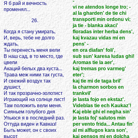
-
Я б рай и вечность
vi ne atendos longe tro; -
променял...
al la gharden' de tie chi
transporti min ordonu vi;
26.
ja tie - blanka akaci'
Когда я стану умирать,
floradas inter herba dens',
И, верь, тебе не долго
kaj kvazau vidas mi en
ждать,
pens' -
Ты перенесть меня вели
en ora diafan' foli',
В наш сад, в то место, где
sub sun' karesa ludas ghi!
цвели
Aromas tie la aer',
Акаций белых два куста...
kaj tremas pro varmeg'
Трава меж ними так густа,
eter';
И свежий воздух так
kaj tie mi de taga bril'
душист,
la charmon sorbos en
И так прозрачно-золотист
trankvil'
Играющий на солнце лист!
je lasta fojo en ekstaz'.
Там положить вели меня.
Videblas tie ech Kaukaz'!
Сияньем голубого дня
Kaj eble ghi el negha sin'
Упьюся я в последний раз.
je lasta foj' salutos min
Оттуда виден и Кавказ!
per vento frida... Antau fin'
Быть может, он с своих
al mi alflugos kara son',
высот
kaj pensos mi en dolcha