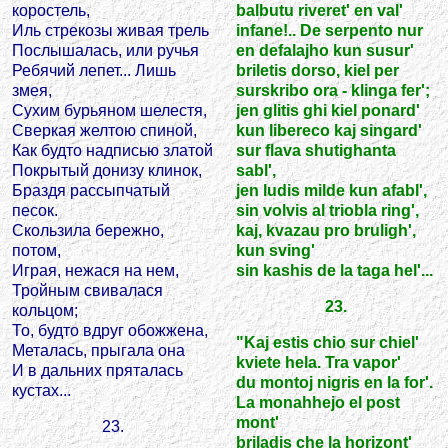
коростель,
balbutu riveret' en val'
Иль стрекозы живая трель
infane!.. De serpento nur
Послышалась, или ручья
en defalajho kun susur'
Ребячий лепет... Лишь
briletis dorso, kiel per
змея,
surskribo ora - klinga fer';
Сухим бурьяном шелестя,
jen glitis ghi kiel ponard'
Сверкая желтою спиной,
kun libereco kaj singard'
Как будто надписью златой
sur flava shutighanta
Покрытый донизу клинок,
sabl',
Браздя рассыпчатый
jen ludis milde kun afabl',
песок.
sin volvis al triobla ring',
Скользила бережно,
kaj, kvazau pro bruligh',
потом,
kun sving'
Играя, нежася на нем,
sin kashis de la taga hel'...
Тройным свивалася
23.
кольцом;
То, будто вдруг обожжена,
"Kaj estis chio sur chiel'
Металась, прыгала она
kviete hela. Tra vapor'
И в дальних пряталась
du montoj nigris en la for'.
кустах...
La monahhejo el post
mont'
23.
briladis che la horizont'