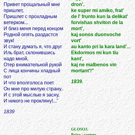
Привет прощальный мне
dron',
пришлет,
ke super mi amiko, frat'
Пришлет с прохладным
de l' frunto kun la delikat'
ветерком...
forvishas shviton de la
И близ меня перед концом
mort',
Родной опять раздастся
kaj sonos duonvoche
звук!
vort'
И стану думать я, что друг
au kanto pri la kara land'...
Иль брат, склонившись
Ekdormos mi kun tiu
надо мной,
kant',
Отер внимательной рукой
kaj ne malbenos vin
С лица кончины хладный
mortant'!"
пот
1839.
И что вполголоса поет
Он мне про милую страну..
И с этой мыслью я засну,
И никого не прокляну!..."
1839
GLOSOJ:
Brizo - venteto.