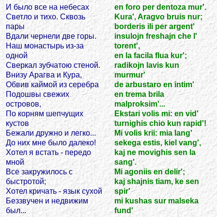
И было все на небесах
en foro per dentoza mur'.
Светло и тихо. Сквозь
Kura', Aragvo bruis nur;
пары
borderis ili per argent'
Вдали чернели две горы.
insulojn freshajn che l'
Наш монастырь из-за
torent',
одной
en la facila flua kur';
Сверкал зубчатою стеной.
radikojn lavis kun
Внизу Арагва и Кура,
murmur'
Обвив каймой из серебра
de arbustaro en intim'
Подошвы свежих
en trema brila
островов,
malproksim'...
По корням шепчущих
Ekstari volis mi: en vid'
кустов
turnighis chio kun rapid'!
Бежали дружно и легко...
Mi volis krii: mia lang'
До них мне было далеко!
sekega estis, kiel vang',
Хотел я встать - передо
kaj ne movighis sen la
мной
sang'.
Все закружилось с
Mi agoniis en delir';
быстротой;
kaj shajnis tiam, ke sen
Хотел кричать - язык сухой
spir'
Беззвучен и недвижим
mi kushas sur malseka
был...
fund'