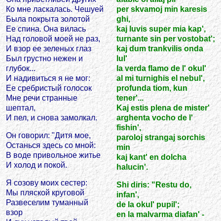
Ко мне ласкалась. Чешуей
per skvamoj min karesis
Была покрыта золотой
ghi,
Ее спина. Она вилась
kaj luvis super mia kap',
Над головой моей не раз,
turnante sin per vostobat';
И взор ее зеленых глаз
kaj dum trankvilis onda
Был грустно нежен и
lul'
глубок...
la verda flamo de l' okul'
И надивиться я не мог:
al mi turnighis el nebul',
Ее сребристый голосок
profunda tiom, kun
Мне речи странные
tener'...
шептал,
Kaj estis plena de mister'
И пел, и снова замолкал.
arghenta vocho de l'
fishin',
Он говорил: "Дитя мое,
paroloj strangaj sorchis
Останься здесь со мной:
min
В воде привольное житье
kaj kant' en dolcha
И холод и покой.
halucin'.
Я созову моих сестер:
Shi diris: "Restu do,
Мы пляской круговой
infan',
Развеселим туманный
de la okul' pupil';
взор
en la malvarma diafan' -