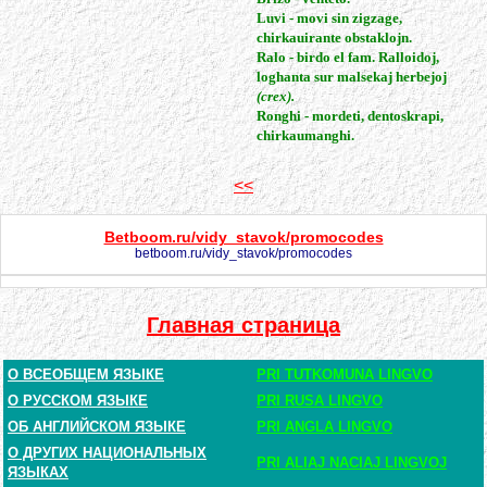
Luvi - movi sin zigzage,
chirkauirante obstaklojn.
Ralo - birdo el fam. Ralloidoj,
loghanta sur malsekaj herbejoj
(crex).
Ronghi - mordeti, dentoskrapi,
chirkaumanghi.
<<
Betboom.ru/vidy_stavok/promocodes
betboom.ru/vidy_stavok/promocodes
Главная страница
О ВСЕОБЩЕМ ЯЗЫКЕ
PRI TUTKOMUNA LINGVO
О РУССКОМ ЯЗЫКЕ
PRI RUSA LINGVO
ОБ АНГЛИЙСКОМ ЯЗЫКЕ
PRI ANGLA LINGVO
О ДРУГИХ НАЦИОНАЛЬНЫХ
PRI ALIAJ NACIAJ LINGVOJ
ЯЗЫКАХ