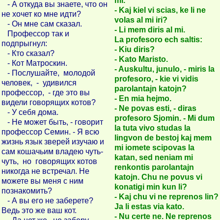
mi.
- А откуда вы знаете, что он
- Kaj kiel vi scias, ke li ne
не хочет ко мне идти?
volas al mi iri?
- Он мне сам сказал.
- Li mem diris al mi.
Профессор так и
La profesoro ech saltis:
подпрыгнул:
- Kiu diris?
- Кто сказал?
- Kato Maristo.
- Кот Матроскин.
- Auskultu, junulo, - miris la
- Послушайте, молодой
profesoro, - kie vi vidis
человек, - удивился
parolantajn katojn?
профессор, - где это вы
- En mia hejmo.
видели говорящих котов?
- Ne povas esti, - diras
- У себя дома.
profesoro Sjomin. - Mi dum
- Не может быть, - говорит
la tuta vivo studas la
профессор Семин. - Я всю
lingvon de bestoj kaj mem
жизнь язык зверей изучаю и
mi iomete scipovas la
сам кошачьим владею чуть-
katan, sed neniam mi
чуть, но говорящих котов
renkontis parolantajn
никогда не встречал. Не
katojn. Chu ne povus vi
можете вы меня с ним
konatigi min kun li?
познакомить?
- Kaj chu vi ne reprenos lin?
- А вы его не заберете?
Ja li estas via kato.
Ведь это же ваш кот.
- Nu certe ne. Ne reprenos