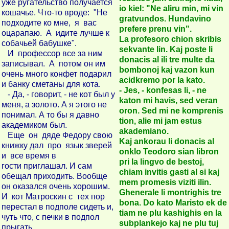
уже ругательство получается
io kiel: "Ne aliru min, mi vin
кошачье. Что-то вроде: "Не
gratvundos. Hundavino
подходите ко мне, я вас
prefere prenu vin".
оцарапаю. А идите лучше к
La profesoro chion skribis
собачьей бабушке".
sekvante lin. Kaj poste li
И профессор все за ним
donacis al ili tre multe da
записывал. А потом он им
bombonoj kaj vazon kun
очень много конфет подарил
acidkremo por la kato.
и банку сметаны для кота.
- Jes, - konfesas li, - ne
- Да, - говорит, - не кот был у
katon mi havis, sed veran
меня, а золото. А я этого не
oron. Sed mi ne komprenis
понимал. А то бы я давно
tion, alie mi jam estus
академиком был.
akademiano.
Еще он дяде Федору свою
Kaj ankorau li donacis al
книжку дал про язык зверей
onklo Teodoro sian libron
и все время в
pri la lingvo de bestoj,
гости приглашал. И сам
chiam invitis gasti al si kaj
обещал приходить. Вообще
mem promesis viziti ilin.
он оказался очень хорошим.
Ghenerale li montrighis tre
И кот Матроскин с тех пор
bona. Do kato Maristo ek de
перестал в подполе сидеть и,
tiam ne plu kashighis en la
чуть что, с печки в подпол
subplankejo kaj ne plu tuj
прыгать.