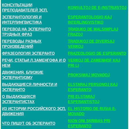
КОНСУЛЬТАЦИИ
KONSULTOJ DE E-INSTRUISTOJ
ПРЕПОДАВАТЕЛЕЙ ЭСП.
ЭСПЕРАНТОЛОГИЯ И
ESPERANTOLOGIO KAJ
ИНТЕРЛИНГВИСТИКА
INTERLINGVISTIKO
ПЕРЕВОД НА ЭСПЕРАНТО
TRADUKO DE MALSIMPLAJ
ТРУДНЫХ ФРАЗ
FRAZOJ
ПЕРЕВОДЫ РАЗНЫХ
TRADUKOJ DE DIVERSAJ
ПРОИЗВЕДЕНИЙ
VERKOJ
ФРАЗЕОЛОГИЯ ЭСПЕРАНТО
FRAZEOLOGIO DE ESPERANTO
РЕЧИ, СТАТЬИ Л.ЗАМЕНГОФА И О
VERKOJ DE ZAMENHOF KAJ
НЕМ
PRI LI
ДВИЖЕНИЯ, БЛИЗКИЕ
PROKSIMAJ MOVADOJ
ЭСПЕРАНТИЗМУ
ВЫДАЮЩИЕСЯ ЛИЧНОСТИ И
ELSTARAJ PERSONOJ KAJ
ЭСПЕРАНТО
ESPERANTO
О ВЫДАЮЩИХСЯ
PRI ELSTARAJ
ЭСПЕРАНТИСТАХ
ESPERANTISTOJ
ИЗ ИСТОРИИ РОССИЙСКОГО ЭСП.
EL HISTORIO DE RUSIA E-
ДВИЖЕНИЯ
MOVADO
KION ONI SKRIBAS PRI
ЧТО ПИШУТ ОБ ЭСПЕРАНТО
ESPERANTO