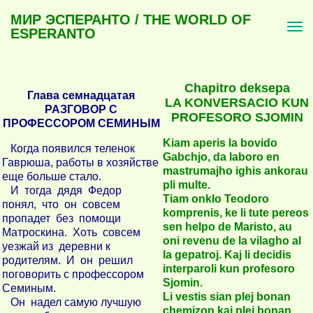
МИР ЭСПЕРАНТО / THE WORLD OF
ESPERANTO
Chapitro deksepa
Глава семнадцатая
LA KONVERSACIO KUN
РАЗГОВОР С
PROFESORO SJOMIN
ПРОФЕССОРОМ СЕМИНЫМ
Kiam aperis la bovido
Когда появился теленок
Gabchjo, da laboro en
Гаврюша, работы в хозяйстве
mastrumajho ighis ankorau
еще больше стало.
pli multe.
И тогда дядя Федор
Tiam onklo Teodoro
понял, что он совсем
komprenis, ke li tute pereos
пропадет без помощи
sen helpo de Maristo, au
Матроскина. Хоть совсем
oni revenu de la vilagho al
уезжай из деревни к
la gepatroj. Kaj li decidis
родителям. И он решил
interparoli kun profesoro
поговорить с профессором
Sjomin.
Семиным.
Li vestis sian plej bonan
Он надел самую лучшую
chemizon kaj plej bonan