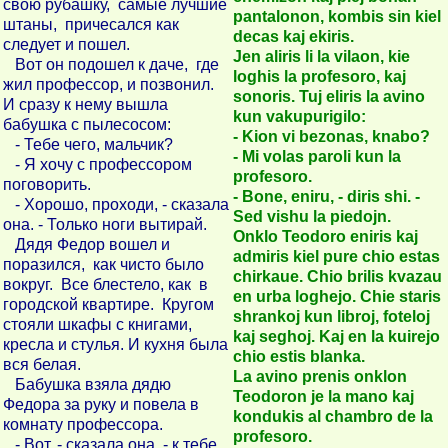
свою рубашку, самые лучшие
pantalonon, kombis sin kiel
штаны, причесался как
decas kaj ekiris.
следует и пошел.
Jen aliris li la vilaon, kie
Вот он подошел к даче, где
loghis la profesoro, kaj
жил профессор, и позвонил.
sonoris. Tuj eliris la avino
И сразу к нему вышла
kun vakupurigilo:
бабушка с пылесосом:
- Kion vi bezonas, knabo?
- Тебе чего, мальчик?
- Mi volas paroli kun la
- Я хочу с профессором
profesoro.
поговорить.
- Bone, eniru, - diris shi. -
- Хорошо, проходи, - сказала
Sed vishu la piedojn.
она. - Только ноги вытирай.
Onklo Teodoro eniris kaj
Дядя Федор вошел и
admiris kiel pure chio estas
поразился, как чисто было
chirkaue. Chio brilis kvazau
вокруг. Все блестело, как в
en urba loghejo. Chie staris
городской квартире. Кругом
shrankoj kun libroj, foteloj
стояли шкафы с книгами,
kaj seghoj. Kaj en la kuirejo
кресла и стулья. И кухня была
chio estis blanka.
вся белая.
La avino prenis onklon
Бабушка взяла дядю
Teodoron je la mano kaj
Федора за руку и повела в
kondukis al chambro de la
комнату профессора.
profesoro.
- Вот, - сказала она, - к тебе,