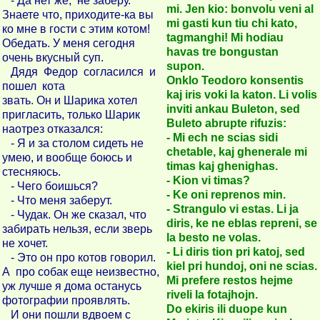
- Да нет же, не заберу.
mi. Jen kio: bonvolu veni al
Знаете что, приходите-ка вы
mi gasti kun tiu chi kato,
ко мне в гости с этим котом!
tagmanghi! Mi hodiau
Обедать. У меня сегодня
havas tre bongustan
очень вкусный суп.
supon.
Дядя Федор согласился и
Onklo Teodoro konsentis
пошел кота
kaj iris voki la katon. Li volis
звать. Он и Шарика хотел
inviti ankau Buleton, sed
пригласить, только Шарик
Buleto abrupte rifuzis:
наотрез отказался:
- Mi ech ne scias sidi
- Я и за столом сидеть не
chetable, kaj ghenerale mi
умею, и вообще боюсь и
timas kaj ghenighas.
стесняюсь.
- Kion vi timas?
- Чего боишься?
- Ke oni reprenos min.
- Что меня заберут.
- Strangulo vi estas. Li ja
- Чудак. Он же сказал, что
diris, ke ne eblas repreni, se
забирать нельзя, если зверь
la besto ne volas.
не хочет.
- Li diris tion pri katoj, sed
- Это он про котов говорил.
kiel pri hundoj, oni ne scias.
А про собак еще неизвестно,
Mi prefere restos hejme
уж лучше я дома останусь
riveli la fotajhojn.
фотографии проявлять.
Do ekiris ili duope kun
И они пошли вдвоем с