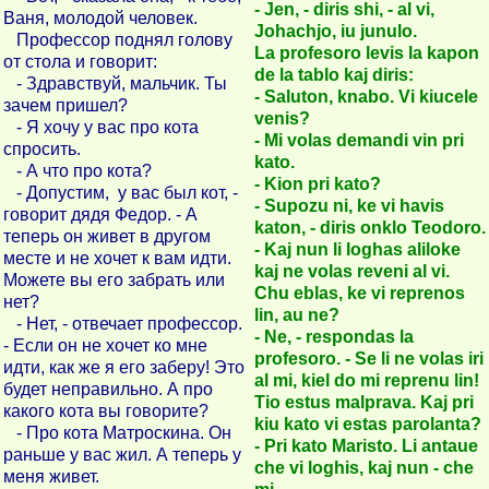
- Jen, - diris shi, - al vi,
Ваня, молодой человек.
Johachjo, iu junulo.
Профессор поднял голову
La profesoro levis la kapon
от стола и говорит:
de la tablo kaj diris:
- Здравствуй, мальчик. Ты
- Saluton, knabo. Vi kiucele
зачем пришел?
venis?
- Я хочу у вас про кота
- Mi volas demandi vin pri
спросить.
kato.
- А что про кота?
- Kion pri kato?
- Допустим, у вас был кот, -
- Supozu ni, ke vi havis
говорит дядя Федор. - А
katon, - diris onklo Teodoro.
теперь он живет в другом
- Kaj nun li loghas aliloke
месте и не хочет к вам идти.
kaj ne volas reveni al vi.
Можете вы его забрать или
Chu eblas, ke vi reprenos
нет?
lin, au ne?
- Нет, - отвечает профессор.
- Ne, - respondas la
- Если он не хочет ко мне
profesoro. - Se li ne volas iri
идти, как же я его заберу! Это
al mi, kiel do mi reprenu lin!
будет неправильно. А про
Tio estus malprava. Kaj pri
какого кота вы говорите?
kiu kato vi estas parolanta?
- Про кота Матроскина. Он
- Pri kato Maristo. Li antaue
раньше у вас жил. А теперь у
che vi loghis, kaj nun - che
меня живет.