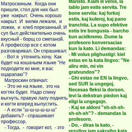
Maristo. Kiam ili venis, la
Матроскиным. Когда они
tablo jam estis servita. Tre
пришли, стол для них был
bone servita: kaj forkoj
уже накрыт. Очень хорошо
estis, kaj kuleroj, kaj pano
накрыт. И вилки лежали, и
tranchita. La supo efektive
ложки, и хлеб порезанный. И
estis tre bongusta - barcho
суп был действительно очень
kun acidkremo. Dume la
вкусный - борщ со сметаной.
profesoro konversacias
А профессор все с котом
kun la kato. Li demandas:
разговаривал. Он спрашивал:
- Mi volus plighustigi: kiel
- Вот я уточнить хочу. Как
estas en la kata lingvo: "Ne
будет на кошачьем языке "Не
aliru min, mi vin
подходите ко мне, я вас
gratvundos"?
оцарапаю"?
- Ghi estas ne EN la lingvo,
Матроскин отвечал:
sed SUR la ungegoj.
- Это не на языке, это на
Necesas fleksi la dorson,
когтях будет. Надо спину
levi la dekstran piedon kaj
выгнуть, правую лапу поднять
eligi la ungegojn.
и когти вперед выпустить.
- Kaj se aldoni "sh-sh-sh-
- А если "ш-ш-ш-ш-ш-ш"
sh-sh-sh"? - demandas la
добавить? - спрашивает
profesoro.
профессор.
- Do, - diras la kato, -
- Тогда, - говорит кот, - это
rezultos jam sakrajho kata,