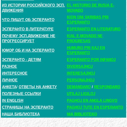
ИЗ ИСТОРИИ РОССИЙСКОГО ЭСП.
EL HISTORIO DE RUSIA E-
ДВИЖЕНИЯ
MOVADO
KION ONI SKRIBAS PRI
ЧТО ПИШУТ ОБ ЭСПЕРАНТО
ESPERANTO
ЭСПЕРАНТО В ЛИТЕРАТУРЕ
ESPERANTO EN LITERATURO
ПОЧЕМУ ЭСП.ДВИЖЕНИЕ НЕ
KIAL E-MOVADO NE
ПРОГРЕССИРУЕТ
PROGRESAS
HUMURO PRI KAJ EN
ЮМОР ОБ И НА ЭСПЕРАНТО
ESPERANTO
ЭСПЕРАНТО - ДЕТЯМ
ESPERANTO POR INFANOJ
РАЗНОЕ
DIVERSAJHOJ
ИНТЕРЕСНОЕ
INTERESAJHOJ
ЛИЧНОЕ
PERSONAJHOJ
АНКЕТА
/
ОТВЕТЫ НА АНКЕТУ
DEMANDARO
/
RESPONDARO
ПОЛЕЗНЫЕ ССЫЛКИ
UTILAJ LIGILOJ
IN ENGLISH
PAGHOJ EN ANGLA LINGVO
СТРАНИЦЫ НА ЭСПЕРАНТО
PAGHOJ TUTE EN ESPERANTO
НАША БИБЛИОТЕКА
NIA BIBLIOTEKO