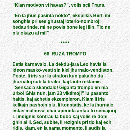
"Kian motivon vi havas?", volis scii Frans.
"En la jhus pasinta nokto", eksplikis Bert, mi
songhis pri ses ghustaj loterio-nombroj;
bedaurinde, mi ne povis bone legi ilin. Tio ne
plu okazu al mi!"
*****
68. RUZA TROMPO
Estis karnavalo. La dekdu-jara Leo havis la
ideon masko-vesti sin kiel jhurnalo-vendiston.
Poste, li iris sur la straton kun pakajho da
jhurnaloj sub la brako, kaj laute reklamis:
"Sensacia skandalo! Giganta trompo en nia
urbo! Ghis nun, jam 23 viktimoj!" Iu pasanto
haltis, kaj achetis ekzempleron. Kiam li iris
kelkajn pashojn plu, li konstatis, ke la jhurnalo
estas malnova, char aperinta antau tri semajnoj.
Li indignis kontrau la bubo kaj volis re-doni
ghin al li. Sed, subite, li rezignis pri tio kaj ech
ridis, kiam, en la sama momento, li audis la