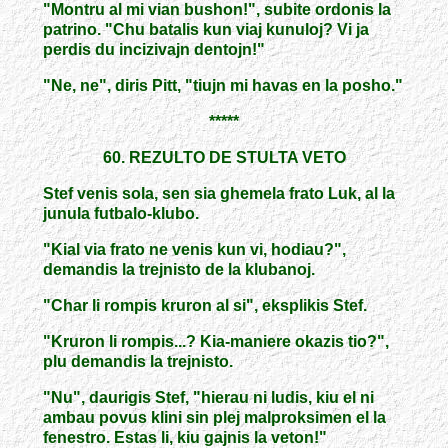
"Montru al mi vian bushon!", subite ordonis la
patrino. "Chu batalis kun viaj kunuloj? Vi ja
perdis du incizivajn dentojn!"
"Ne, ne", diris Pitt, "tiujn mi havas en la posho."
*****
60. REZULTO DE STULTA VETO
Stef venis sola, sen sia ghemela frato Luk, al la
junula futbalo-klubo.
"Kial via frato ne venis kun vi, hodiau?",
demandis la trejnisto de la klubanoj.
"Char li rompis kruron al si", eksplikis Stef.
"Kruron li rompis...? Kia-maniere okazis tio?",
plu demandis la trejnisto.
"Nu", daurigis Stef, "hierau ni ludis, kiu el ni
ambau povus klini sin plej malproksimen el la
fenestro. Estas li, kiu gajnis la veton!"