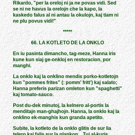
Rikardo, "per la oreloj ni ja ne povas vidi. Sed
se ni ne havus la orelojn che la kapo, la
kaskedo falus al ni antau la okulojn, kaj tiam ni
ne plu povus vidi!"
*****
66. LA KOTLETO DE LA ONKLO
En iu pasinta dimancho, tag-meze, Hanna iris
kune kun siaj ge-onkloj en restoracion, por
manghi.
La onklo kaj la onklino mendis porko-kotletojn
kun "pommes frites" (: pomm' fritt') kaj salato;
Hanna preferis parizan omleton kun "spaghetti"
kaj tomato-sauco.
Post du-dek minutoj, la kelnero al-portis la
menditajn man-ghajhojn. Hanna, la onklo kaj la
onklino ek-manghis kun granda apetito.
Subite, la kotleto de la onklo glitis de sur lia
telero kaj falis sur la plankon... Tuj al-kuris