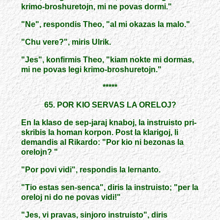
krimo-broshuretojn, mi ne povas dormi."
"Ne", respondis Theo, "al mi okazas la malo."
"Chu vere?", miris Ulrik.
"Jes", konfirmis Theo, "kiam nokte mi dormas,
mi ne povas legi krimo-broshuretojn."
*****
65. POR KIO SERVAS LA ORELOJ?
En la klaso de sep-jaraj knaboj, la instruisto pri-
skribis la homan korpon. Post la klarigoj, li
demandis al Rikardo: "Por kio ni bezonas la
orelojn? "
"Por povi vidi", respondis la lernanto.
"Tio estas sen-senca", diris la instruisto; "per la
oreloj ni do ne povas vidi!"
"Jes, vi pravas, sinjoro instruisto", diris