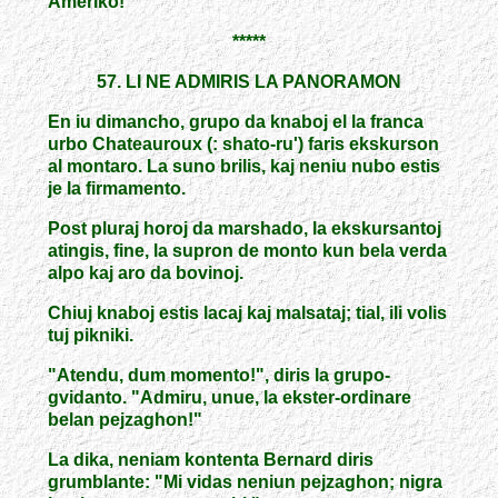
Ameriko!"
*****
57. LI NE ADMIRIS LA PANORAMON
En iu dimancho, grupo da knaboj el la franca
urbo Chateauroux (: shato-ru') faris ekskurson
al montaro. La suno brilis, kaj neniu nubo estis
je la firmamento.
Post pluraj horoj da marshado, la ekskursantoj
atingis, fine, la supron de monto kun bela verda
alpo kaj aro da bovinoj.
Chiuj knaboj estis lacaj kaj malsataj; tial, ili volis
tuj pikniki.
"Atendu, dum momento!", diris la grupo-
gvidanto. "Admiru, unue, la ekster-ordinare
belan pejzaghon!"
La dika, neniam kontenta Bernard diris
grumblante: "Mi vidas neniun pejzaghon; nigra