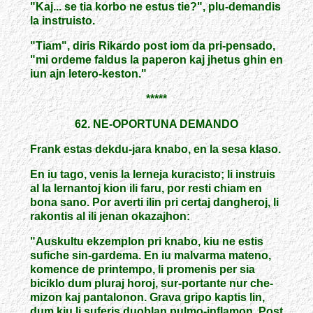
"Kaj... se tia korbo ne estus tie?", plu-demandis
la instruisto.
"Tiam", diris Rikardo post iom da pri-pensado,
"mi ordeme faldus la paperon kaj jhetus ghin en
iun ajn letero-keston."
*****
62. NE-OPORTUNA DEMANDO
Frank estas dekdu-jara knabo, en la sesa klaso.
En iu tago, venis la lerneja kuracisto; li instruis
al la lernantoj kion ili faru, por resti chiam en
bona sano. Por averti ilin pri certaj dangheroj, li
rakontis al ili jenan okazajhon:
"Auskultu ekzemplon pri knabo, kiu ne estis
sufiche sin-gardema. En iu malvarma mateno,
komence de printempo, li promenis per sia
biciklo dum pluraj horoj, sur-portante nur che-
mizon kaj pantalonon. Grava gripo kaptis lin,
dum kiu li suferis duoblan pulmo-inflamon. Post