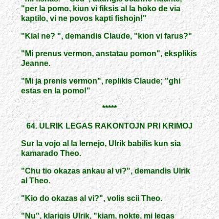
"per la pomo, kiun vi fiksis al la hoko de via
kaptilo, vi ne povos kapti fishojn!"
"Kial ne? ", demandis Claude, "kion vi farus?"
"Mi prenus vermon, anstatau pomon", eksplikis
Jeanne.
"Mi ja prenis vermon", replikis Claude; "ghi
estas en la pomo!"
*****
64. ULRIK LEGAS RAKONTOJN PRI KRIMOJ
Sur la vojo al la lernejo, Ulrik babilis kun sia
kamarado Theo.
"Chu tio okazas ankau al vi?", demandis Ulrik
al Theo.
"Kio do okazas al vi?", volis scii Theo.
"Nu", klarigis Ulrik, "kiam, nokte, mi legas