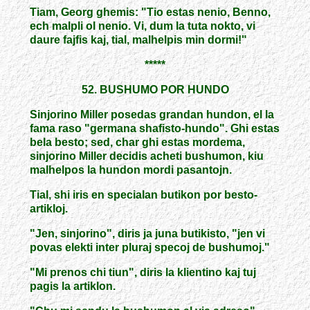
Tiam, Georg ghemis: "Tio estas nenio, Benno,
ech malpli ol nenio. Vi, dum la tuta nokto, vi
daure fajfis kaj, tial, malhelpis min dormi!"
*****
52. BUSHUMO POR HUNDO
Sinjorino Miller posedas grandan hundon, el la
fama raso "germana shafisto-hundo". Ghi estas
bela besto; sed, char ghi estas mordema,
sinjorino Miller decidis acheti bushumon, kiu
malhelpos la hundon mordi pasantojn.
Tial, shi iris en specialan butikon por besto-
artikloj.
"Jen, sinjorino", diris ja juna butikisto, "jen vi
povas elekti inter pluraj specoj de bushumoj."
"Mi prenos chi tiun", diris la klientino kaj tuj
pagis la artiklon.