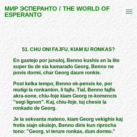
МИР ЭСПЕРАНТО / THE WORLD OF
ESPERANTO
51. CHU ONI FAJFU, KIAM IU RONKAS?
En gastejo por junuloj, Benno kushis en la lito
super tiu de sia kamarado Georg. Benno ne
povis dormi, char Georg daure ronkis.
Post kelka tempo, Benno ek-pensis ke, por
mutigi la ronkanton, li fajfu. Tial, Benno fajfis
akra-sone, chiu-foje kiam Georg re-komencis
"segi lignon". Kaj, chiu-foje, tuj chesis la
ronkado de Georg.
Je la sekvanta mateno, kiam Georg vekighis kaj
frotis siajn okulojn, Benno diris kun riprocha
tono: "Georg, vi terure ronkas, dum dormo."