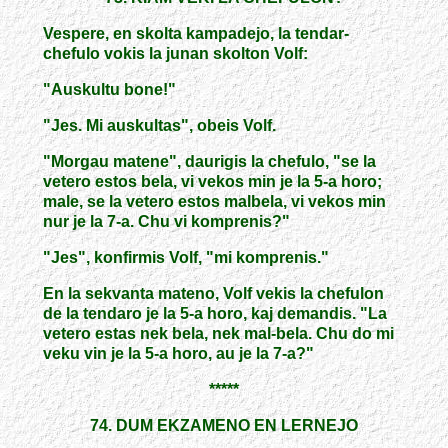
Vespere, en skolta kampadejo, la tendar-
chefulo vokis la junan skolton Volf:
"Auskultu bone!"
"Jes. Mi auskultas", obeis Volf.
"Morgau matene", daurigis la chefulo, "se la
vetero estos bela, vi vekos min je la 5-a horo;
male, se la vetero estos malbela, vi vekos min
nur je la 7-a. Chu vi komprenis?"
"Jes", konfirmis Volf, "mi komprenis."
En la sekvanta mateno, Volf vekis la chefulon
de la tendaro je la 5-a horo, kaj demandis. "La
vetero estas nek bela, nek mal-bela. Chu do mi
veku vin je la 5-a horo, au je la 7-a?"
*****
74. DUM EKZAMENO EN LERNEJO