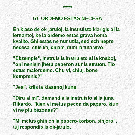
*****
61. ORDEMO ESTAS NECESA
En klaso de ok-jaruloj, la instruisto klarigis al la
lernantoj, ke la ordemo estas grava homa
kvalito. Ghi estas ne nur utila, sed ech nepre
necesa, chie kaj chiam, dum la tuta vivo.
"Ekzemple", instruis la instruisto al la knaboj,
"oni neniam jhetu paperon sur la straton. Tio
estus malordemo. Chu vi, chiuj, bone
komprenis?"
"Jes", kriis la klasanoj kune.
"Diru al mi", demandis la instruisto al la juna
Rikardo, "kien vi metus pecon da papero, kiun
vi ne plu bezonas?"
"Mi metus ghin en la papero-korbon, sinjoro",
tuj respondis la ok-jarulo.