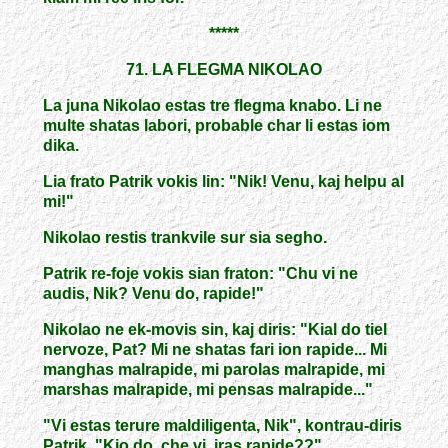
*****
71. LA FLEGMA NIKOLAO
La juna Nikolao estas tre flegma knabo. Li ne
multe shatas labori, probable char li estas iom
dika.
Lia frato Patrik vokis lin: "Nik! Venu, kaj helpu al
mi!"
Nikolao restis trankvile sur sia segho.
Patrik re-foje vokis sian fraton: "Chu vi ne
audis, Nik? Venu do, rapide!"
Nikolao ne ek-movis sin, kaj diris: "Kial do tiel
nervoze, Pat? Mi ne shatas fari ion rapide... Mi
manghas malrapide, mi parolas malrapide, mi
marshas malrapide, mi pensas malrapide..."
"Vi estas terure maldiligenta, Nik", kontrau-diris
Patrik. "Kio do, che vi, iras rapide??"