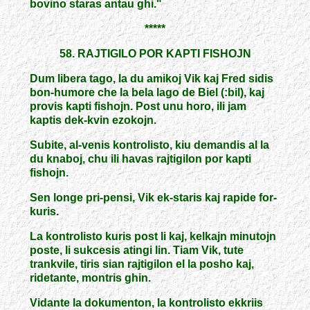
bovino staras antau ghi."
*****
58. RAJTIGILO POR KAPTI FISHOJN
Dum libera tago, la du amikoj Vik kaj Fred sidis
bon-humore che la bela lago de Biel (:bil), kaj
provis kapti fishojn. Post unu horo, ili jam
kaptis dek-kvin ezokojn.
Subite, al-venis kontrolisto, kiu demandis al la
du knaboj, chu ili havas rajtigilon por kapti
fishojn.
Sen longe pri-pensi, Vik ek-staris kaj rapide for-
kuris.
La kontrolisto kuris post li kaj, kelkajn minutojn
poste, li sukcesis atingi lin. Tiam Vik, tute
trankvile, tiris sian rajtigilon el la posho kaj,
ridetante, montris ghin.
Vidante la dokumenton, la kontrolisto ekkriis