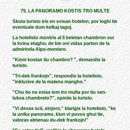
*****
75. LA PANORAMO KOSTIS TRO MULTE
Skota turisto iris en svisan hotelon, por loghi tie
eventuale dum kelkaj tagoj.
La hotelisto montris al li beletan chambron sur
la kvina etagho, de kie oni vidas parton de la
admirinda Alpo-montaro.
"Kiom kostas tiu chambro? ", demandis la
turisto.
"Tri-dek frankojn", respondis la hotelisto,
"inkluzive de la matena mangho."
"Chu tio ne estas iom tro multa por tiu sen-
luksa chambreto?", opiniis la turisto.
"Vi devas scii, sinjoro," klarigis la hotelisto, "ke
la unika panoramo, kiun vi povos ghui tie,
valoras almenau du-dek frankojn!"