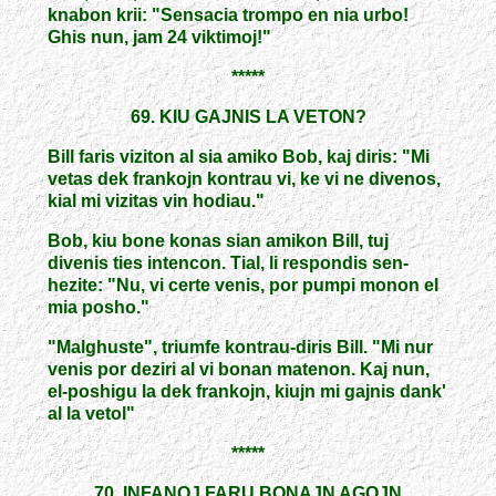
knabon krii: "Sensacia trompo en nia urbo!
Ghis nun, jam 24 viktimoj!"
*****
69. KIU GAJNIS LA VETON?
Bill faris viziton al sia amiko Bob, kaj diris: "Mi
vetas dek frankojn kontrau vi, ke vi ne divenos,
kial mi vizitas vin hodiau."
Bob, kiu bone konas sian amikon Bill, tuj
divenis ties intencon. Tial, li respondis sen-
hezite: "Nu, vi certe venis, por pumpi monon el
mia posho."
"Malghuste", triumfe kontrau-diris Bill. "Mi nur
venis por deziri al vi bonan matenon. Kaj nun,
el-poshigu la dek frankojn, kiujn mi gajnis dank'
al la vetol"
*****
70. INFANOJ FARU BONAJN AGOJN