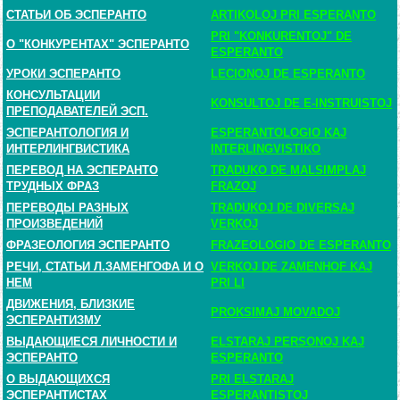
СТАТЬИ ОБ ЭСПЕРАНТО
ARTIKOLOJ PRI ESPERANTO
PRI "KONKURENTOJ" DE
О "КОНКУРЕНТАХ" ЭСПЕРАНТО
ESPERANTO
УРОКИ ЭСПЕРАНТО
LECIONOJ DE ESPERANTO
КОНСУЛЬТАЦИИ
KONSULTOJ DE E-INSTRUISTOJ
ПРЕПОДАВАТЕЛЕЙ ЭСП.
ЭСПЕРАНТОЛОГИЯ И
ESPERANTOLOGIO KAJ
ИНТЕРЛИНГВИСТИКА
INTERLINGVISTIKO
ПЕРЕВОД НА ЭСПЕРАНТО
TRADUKO DE MALSIMPLAJ
ТРУДНЫХ ФРАЗ
FRAZOJ
ПЕРЕВОДЫ РАЗНЫХ
TRADUKOJ DE DIVERSAJ
ПРОИЗВЕДЕНИЙ
VERKOJ
ФРАЗЕОЛОГИЯ ЭСПЕРАНТО
FRAZEOLOGIO DE ESPERANTO
РЕЧИ, СТАТЬИ Л.ЗАМЕНГОФА И О
VERKOJ DE ZAMENHOF KAJ
НЕМ
PRI LI
ДВИЖЕНИЯ, БЛИЗКИЕ
PROKSIMAJ MOVADOJ
ЭСПЕРАНТИЗМУ
ВЫДАЮЩИЕСЯ ЛИЧНОСТИ И
ELSTARAJ PERSONOJ KAJ
ЭСПЕРАНТО
ESPERANTO
О ВЫДАЮЩИХСЯ
PRI ELSTARAJ
ЭСПЕРАНТИСТАХ
ESPERANTISTOJ