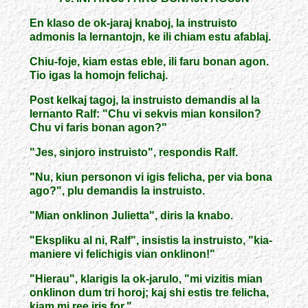
En klaso de ok-jaraj knaboj, la instruisto
admonis la lernantojn, ke ili chiam estu afablaj.
Chiu-foje, kiam estas eble, ili faru bonan agon.
Tio igas la homojn felichaj.
Post kelkaj tagoj, la instruisto demandis al la
lernanto Ralf: "Chu vi sekvis mian konsilon?
Chu vi faris bonan agon?"
"Jes, sinjoro instruisto", respondis Ralf.
"Nu, kiun personon vi igis felicha, per via bona
ago?", plu demandis la instruisto.
"Mian onklinon Julietta", diris la knabo.
"Ekspliku al ni, Ralf", insistis la instruisto, "kia-
maniere vi felichigis vian onklinon!"
"Hierau", klarigis la ok-jarulo, "mi vizitis mian
onklinon dum tri horoj; kaj shi estis tre felicha,
kiam mi ree iris for."