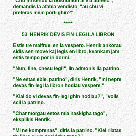
"Chu mi sendu la bushumon al via adreso",
demandis la afabla vendisto, "au chu vi
preferas mem porti ghin?"
*****
53. HENRIK DEVIS FIN-LEGI LA LIBRON
Estis tre malfrue, en la vespero. Henrik ankorau
sidis sen-move kaj legis en libro, kvankam jam
estis tempo por iri dormi.
"Nun, fine, chesu legi!", lin admonis lia patrino.
"Ne estas eble, patrino", diris Henrik, "mi nepre
devas fin-legi la libron hodiau vespere."
"Kial do vi devas fin-legi ghin hodiau?", "volis
scii la patrino.
"Char morgau estos mia naskigha tago",
eksplikis Henrik.
"Mi ne komprenas", diris la patrino. "Kiel rilatas