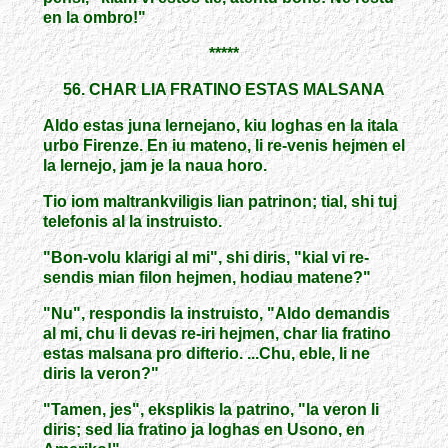
en la ombro!"
*****
56. CHAR LIA FRATINO ESTAS MALSANA
Aldo estas juna lernejano, kiu loghas en la itala
urbo Firenze. En iu mateno, li re-venis hejmen el
la lernejo, jam je la naua horo.
Tio iom maltrankviligis lian patrinon; tial, shi tuj
telefonis al la instruisto.
"Bon-volu klarigi al mi", shi diris, "kial vi re-
sendis mian filon hejmen, hodiau matene?"
"Nu", respondis la instruisto, "Aldo demandis
al mi, chu li devas re-iri hejmen, char lia fratino
estas malsana pro difterio. ...Chu, eble, li ne
diris la veron?"
"Tamen, jes", eksplikis la patrino, "la veron li
diris; sed lia fratino ja loghas en Usono, en