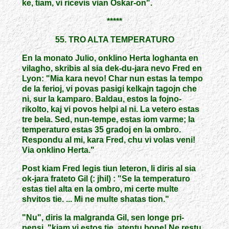
ke, tiam, vi ricevis vian Oskar-on".
*****
55. TRO ALTA TEMPERATURO
En la monato Julio, onklino Herta loghanta en
vilagho, skribis al sia dek-du-jara nevo Fred en
Lyon: "Mia kara nevo! Char nun estas la tempo
de la ferioj, vi povas pasigi kelkajn tagojn che
ni, sur la kamparo. Baldau, estos la fojno-
rikolto, kaj vi povos helpi al ni. La vetero estas
tre bela. Sed, nun-tempe, estas iom varme; la
temperaturo estas 35 gradoj en la ombro.
Respondu al mi, kara Fred, chu vi volas veni!
Via onklino Herta."
Post kiam Fred legis tiun leteron, li diris al sia
ok-jara frateto Gil (: jhil) : "Se la temperaturo
estas tiel alta en la ombro, mi certe multe
shvitos tie. ... Mi ne multe shatas tion."
"Nu", diris la malgranda Gil, sen longe pri-
pensi, "kiam vi estos tie, atentu bone! Ne restu