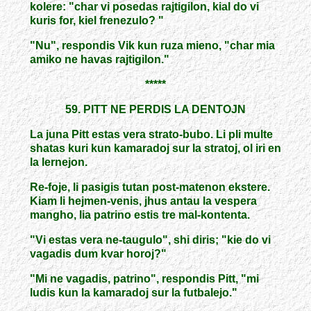
kolere: "char vi posedas rajtigilon, kial do vi
kuris for, kiel frenezulo? "
"Nu", respondis Vik kun ruza mieno, "char mia
amiko ne havas rajtigilon."
*****
59. PITT NE PERDIS LA DENTOJN
La juna Pitt estas vera strato-bubo. Li pli multe
shatas kuri kun kamaradoj sur la stratoj, ol iri en
la lernejon.
Re-foje, li pasigis tutan post-matenon ekstere.
Kiam li hejmen-venis, jhus antau la vespera
mangho, lia patrino estis tre mal-kontenta.
"Vi estas vera ne-taugulo", shi diris; "kie do vi
vagadis dum kvar horoj?"
"Mi ne vagadis, patrino", respondis Pitt, "mi
ludis kun la kamaradoj sur la futbalejo."