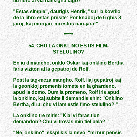
tiu libro al via naskigha tago?"
"Estas simple", daurigis Henrik, "sur la kovrilo
de la libro estas presite: Por knaboj de 6 ghis 8
jaroj; kaj morgau, mi estos nau-jara!"
*****
54. CHU LA ONKLINO ESTIS FILM-
STELULINO?
En iu dimancho, onklo Oskar kaj onklino Bertha
faris viziton al la gepatroj de Rolf.
Post la tag-meza mangho, Rolf, liaj gepatroj kaj
la geonkloj promenis iomete en la ghardeno,
apud la domo. Dum la promeno, Rolf iris apud
la onklino, kaj subite li demandis shin: "Onklino
Bertha, diru, chu vi iam estis fimo-stelulino? "
La onklino tre miris: "Kial vi faras tiun
demandon? Chu vi trovas min tiel bela? "
"Ne, onklino", eksplikis la nevo, "mi nur pensis