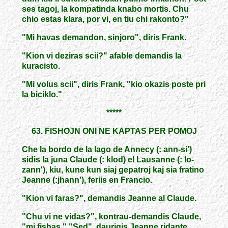
ses tagoj, la kompatinda knabo mortis. Chu
chio estas klara, por vi, en tiu chi rakonto?"
"Mi havas demandon, sinjoro", diris Frank.
"Kion vi deziras scii?" afable demandis la
kuracisto.
"Mi volus scii", diris Frank, "kio okazis poste pri
la biciklo."
*****
63. FISHOJN ONI NE KAPTAS PER POMOJ
Che la bordo de la lago de Annecy (: ann-si')
sidis la juna Claude (: klod) el Lausanne (: lo-
zann'), kiu, kune kun siaj gepatroj kaj sia fratino
Jeanne (:jhann'), feriis en Francio.
"Kion vi faras?", demandis Jeanne al Claude.
"Chu vi ne vidas?", kontrau-demandis Claude,
"mi fishas." "Sed", daurigis Jeanne ridante,