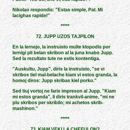
Nikolao respondis: "Estas simple, Pat. Mi
lacighas rapide!"
*****
72. JUPP UZOS TAJPILON
En la lernejo, la instruisto multe klopodis por
lernigi pli belan skribon al la juna knabo Jupp.
Sed la rezultato tute ne estis kontentiga.
"Auskultu, Jupp", diris la instruisto, "se vi
skribos tiel mal-belache kiam vi estos granda, la
homoj diros: Jupp skribas kiel porko."
Sed tiuj vortoj ne faris impreson al Jupp. "Kiam
mi estos granda", li diris trankvil-anime, "mi ne
plu skribos per skribilo; mi achetos skrib-
mashinon."
*****
73. KIAM VEKI LA CHEFULON?