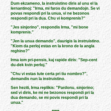
Dum ekzameno, la instruistino diris al unu el la
lernantinoj: "Irma, mi faros du demandojn. Se vi
povas respondi pri la unua, vi ne bezonos
respondi pri la dua. Chu vi komprenis?"
"Jes sinjorino", respondis Irma, "mi bone
komprenis."
"Jen la unua demando", daurigis la instruistino.
"Kiom da perloj estas en la krono de la angla
reghino?"
Irma iom pri-pensis, kaj rapide diris: "Sep-cent
du-dek kvin perloj."
"Chu vi estas tute certa pri tiu nombro?",
demandis nun la instruistino.
Sen heziti, Irma replikis: "Pardonu, sinjorino;
sed vi diris, ke mi ne bezonos respondi pri la
dua demando, se mi povis respondi pri la
unua."