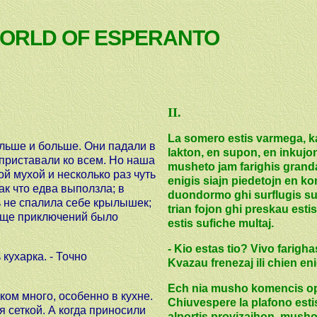
WORLD OF ESPERANTO
II.
La somero estis varmega, kaj
ольше и больше. Они падали в
lakton, en supon, en inkujon
 приставали ко всем. Но наша
musheto jam farighis granda
 мухой и несколько раз чуть
enigis siajn piedetojn en kon
ак что едва выползла; в
duondormo ghi surflugis sur
ь не спалила себе крылышек;
trian fojon ghi preskau estis
обще приключений было
estis sufiche multaj.
- Kio estas tio? Vivo farighas
 кухарка. - Точно
Kvazau frenezaj ili chien en
Ech nia musho komencis opin
ом много, особенно в кухне.
Chiuvespere la plafono esti
 сеткой. А когда приносили
alportis provizajhon, mushoj