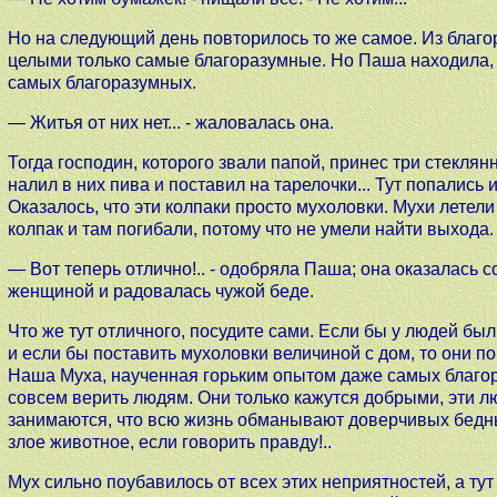
Но на следующий день повторилось то же самое. Из благо
целыми только самые благоразумные. Но Паша находила, ч
самых благоразумных.
— Житья от них нет... - жаловалась она.
Тогда господин, которого звали папой, принес три стеклян
налил в них пива и поставил на тарелочки... Тут попались
Оказалось, что эти колпаки просто мухоловки. Мухи летели
колпак и там погибали, потому что не умели найти выхода.
— Вот теперь отлично!.. - одобряла Паша; она оказалась
женщиной и радовалась чужой беде.
Что же тут отличного, посудите сами. Если бы у людей были
и если бы поставить мухоловки величиной с дом, то они по
Наша Муха, наученная горьким опытом даже самых благо
совсем верить людям. Они только кажутся добрыми, эти лю
занимаются, что всю жизнь обманывают доверчивых бедных
злое животное, если говорить правду!..
Мух сильно поубавилось от всех этих неприятностей, а тут