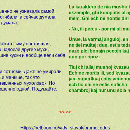
La karaktero de nia musho t
ршенно не узнавала самой
ekzemple, ghi kompatis aliaj
погибали, а сейчас думала
mem. Ghi ech ne hontis diri 
а думала:
- Nu, ili pereu - por mi pli mu
Unue, la varmaj anguloj, en 
рожить зиму настоящая,
ne tiel multaj; due, estis ted
о надоели другие мухи,
nazo plej bonajn pecojn ka
шие куски и вообще вели себя
nun por ripozi.
Tiuj chi aliaj mushoj kvaza
и сотнями. Даже не умирали,
Ech ne mortis ili, sed kvazau
 и меньше, так что
jam superfluaj estis venenu
теклянных мухоловок. Но
ech tio chi ne estis suficha: 
ершенно одной. Подумайте,
chambroj kaj nur unu sola
<<
>>
Https://betboom.ru/vidy_stavok/promocodes