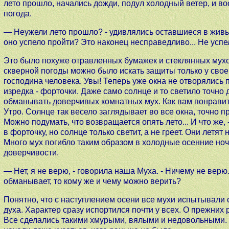
лето прошло, начались дожди, подул холодный ветер, и в
погода.
— Неужели лето прошло? - удивлялись оставшиеся в живых
оно успело пройти? Это наконец несправедливо... Не успел
Это было похуже отравленных бумажек и стеклянных мух
скверной погоды можно было искать защиты только у своег
господина человека. Увы! Теперь уже окна не отворялись 
изредка - форточки. Даже само солнце и то светило точно д
обманывать доверчивых комнатных мух. Как вам понравит
Утро. Солнце так весело заглядывает во все окна, точно п
Можно подумать, что возвращается опять лето... И что же
в форточку, но солнце только светит, а не греет. Они летят
Много мух погибло таким образом в холодные осенние ноч
доверчивости.
— Нет, я не верю, - говорила наша Муха. - Ничему не верю.
обманывает, то кому же и чему можно верить?
Понятно, что с наступлением осени все мухи испытывали
духа. Характер сразу испортился почти у всех. О прежних 
Все сделались такими хмурыми, вялыми и недовольными. 