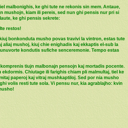
iel malbonighis, ke ghi tute ne rekonis sin mem. Antaue,
n mushojn, kiam ili pereis, sed nun ghi pensis nur pri si
laute, ke ghi pensis sekrete:
lte restos!
kiuj bonkonduta musho povas travivi la vintron, estas tute
aj aliaj mushoj, kiuj chie enighadis kaj ekkaptis el-sub la
j unuvorte kondutis sufiche senceremonie. Tempo estas
u komprenis tiujn malbonajn pensojn kaj mortadis pocente.
 ekdormis. Chiutage ili farighis chiam pli malmultaj, tiel ke
mitaj paperoj kaj vitraj mushkaptiloj. Sed por nia musho
ghi volis resti tute sola. Vi pensu nur, kia agrablajho: kvin
 musho!