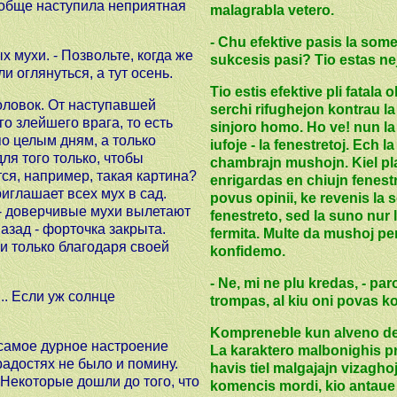
ообще наступила неприятная
malagrabla vetero.
- Chu efektive pasis la somer
 мухи. - Позвольте, когда же
sukcesis pasi? Tio estas ne
и оглянуться, а тут осень.
Tio estis efektive pli fatala
оловок. От наступавшей
serchi rifughejon kontrau la
о злейшего врага, то есть
sinjoro homo. Ho ve! nun la 
по целым дням, а только
iufoje - la fenestretoj. Ec
ля того только, чтобы
chambrajn mushojn. Kiel pla
ся, например, такая картина?
enrigardas en chiujn fenest
риглашает всех мух в сад.
povus opinii, ke revenis la 
, - доверчивые мухи вылетают
fenestreto, sed la suno nur l
 назад - форточка закрыта.
fermita. Multe da mushoj per
и только благодаря своей
konfidemo.
- Ne, mi ne plu kredas, - pa
.. Если уж солнце
trompas, al kiu oni povas ko
Kompreneble kun alveno de 
 самое дурное настроение
La karaktero malbonighis pr
радостях не было и помину.
havis tiel malgajajn vizaghoj
Некоторые дошли до того, что
komencis mordi, kio antaue 