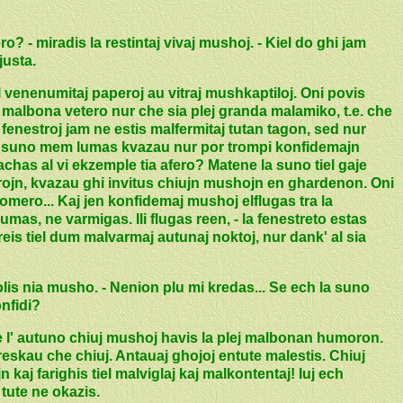
o? - miradis la restintaj vivaj mushoj. - Kiel do ghi jam
justa.
 ol venenumitaj paperoj au vitraj mushkaptiloj. Oni povis
 malbona vetero nur che sia plej granda malamiko, t.e. che
fenestroj jam ne estis malfermitaj tutan tagon, sed nur
h la suno mem lumas kvazau nur por trompi konfidemajn
chas al vi ekzemple tia afero? Matene la suno tiel gaje
rojn, kvazau ghi invitus chiujn mushojn en ghardenon. Oni
somero... Kaj jen konfidemaj mushoj elflugas tra la
umas, ne varmigas. Ili flugas reen, - la fenestreto estas
eis tiel dum malvarmaj autunaj noktoj, nur dank' al sia
rolis nia musho. - Nenion plu mi kredas... Se ech la suno
nfidi?
l' autuno chiuj mushoj havis la plej malbonan humoron.
eskau che chiuj. Antauaj ghojoj entute malestis. Chiuj
n kaj farighis tiel malviglaj kaj malkontentaj! Iuj ech
tute ne okazis.