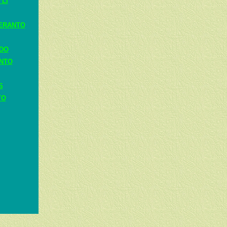
 LI
ERANTO
ADO
ANTO
S
TO