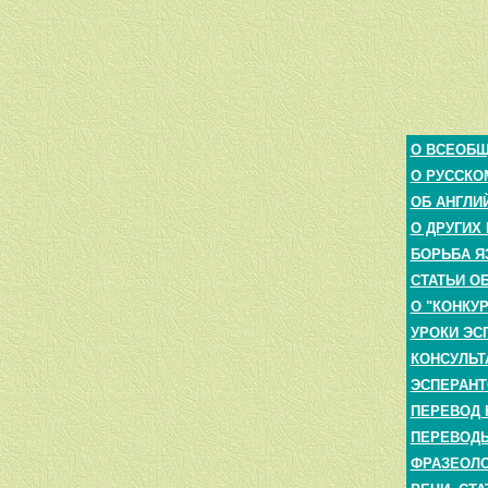
О ВСЕОБ
О РУССКО
ОБ АНГЛИ
О ДРУГИХ
БОРЬБА Я
СТАТЬИ О
О "КОНКУ
УРОКИ ЭС
КОНСУЛЬТ
ЭСПЕРАНТ
ПЕРЕВОД 
ПЕРЕВОДЫ
ФРАЗЕОЛО