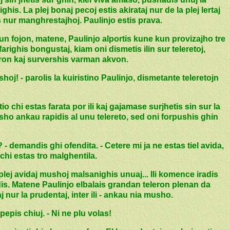
ghis. La plej bonaj pecoj estis akirataj nur de la plej lertaj
tis nur manghrestajhoj. Paulinjo estis prava.
Iun fojon, matene, Paulinjo alportis kune kun provizajho tre
farighis bongustaj, kiam oni dismetis ilin sur teleretoj,
ron kaj survershis varman akvon.
oj! - parolis la kuiristino Paulinjo, dismetante teleretojn
 chi estas farata por ili kaj gajamase surjhetis sin sur la
o ankau rapidis al unu telereto, sed oni forpushis ghin
? - demandis ghi ofendita. - Cetere mi ja ne estas tiel avida,
 chi estas tro malghentila.
plej avidaj mushoj malsanighis unuaj... Ili komence iradis
aladis. Matene Paulinjo elbalais grandan teleron plenan da
 nur la prudentaj, inter ili - ankau nia musho.
pepis chiuj. - Ni ne plu volas!