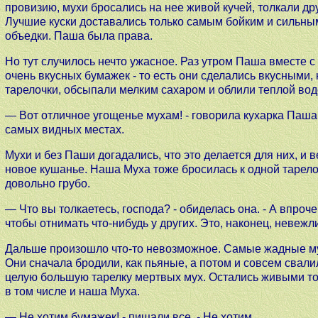
провизию, мухи бросались на нее живой кучей, толкали др
Лучшие куски доставались только самым бойким и сильны
объедки. Паша была права.
Но тут случилось нечто ужасное. Раз утром Паша вместе с
очень вкусных бумажек - то есть они сделались вкусными, 
тарелочки, обсыпали мелким сахаром и облили теплой вод
— Вот отличное угощенье мухам! - говорила кухарка Паша
самых видных местах.
Мухи и без Паши догадались, что это делается для них, и 
новое кушанье. Наша Муха тоже бросилась к одной тарелоч
довольно грубо.
— Что вы толкаетесь, господа? - обиделась она. - А впроче
чтобы отнимать что-нибудь у других. Это, наконец, невежли
Дальше произошло что-то невозможное. Самые жадные му
Они сначала бродили, как пьяные, а потом и совсем свал
целую большую тарелку мертвых мух. Остались живыми то
в том числе и наша Муха.
— Не хотим бумажек! - пищали все. - Не хотим...