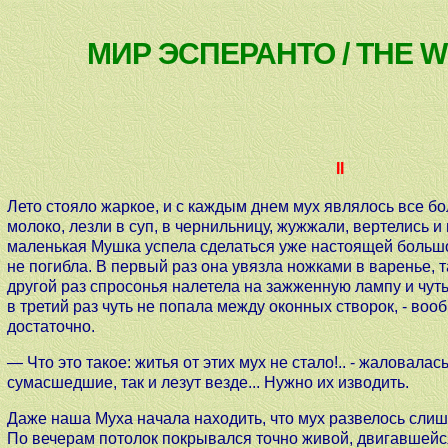
МИР ЭСПЕРАНТО / THE 
II
Лето стояло жаркое, и с каждым днем мух являлось все б
молоко, лезли в суп, в чернильницу, жужжали, вертелись и
маленькая Мушка успела сделаться уже настоящей большой
не погибла. В первый раз она увязла ножками в варенье, т
другой раз спросонья налетела на зажженную лампу и чут
в третий раз чуть не попала между оконных створок, - во
достаточно.
— Что это такое: житья от этих мух не стало!.. - жаловалась
сумасшедшие, так и лезут везде... Нужно их изводить.
Даже наша Муха начала находить, что мух развелось слишк
По вечерам потолок покрывался точно живой, двигавшейся