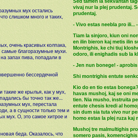
Sed tamen la sekvantan tagon
vivaj nur la plej prudentaj. S
разумных мух остались
prudentaj.
то слишком много и таких,
- Vivo estas neebla pro ili... 
Tiam la sinjoro, kiun oni nom
en ilin bieron kaj metis ilin 
ных, очень красивых колпака,
Montrighis, ke chi tiuj klos
 и самые благоразумные мухи.
odoro, ili enighadis sub la kl
 на запах пива, попадали в
- Jen nun bonege! - aprobis
 совершенно бессердечной
Shi montrighis entute senkor
Kio do en tio estas bonega?
 такие же крылья, как у мух,
havas mushoj, kaj se oni me
падались бы точно так же...
tien. Nia musho, instruita p
разумных мух, перестала
entute chesis kredi al homoj.
ди, а в сущности только тем и
sin dum sia tuta vivo nur pe
 мух. О, это самое хитрое и
homo estas la plej ruza kaj
Mushoj tre malmultighis pro
 новая беда. Оказалось, что
somero pasis, komencighis p