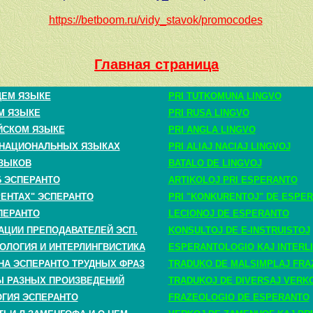
https://betboom.ru/vidy_stavok/promocodes
Главная страница
ЩЕМ ЯЗЫКЕ
PRI TUTKOMUNA LINGVO
М ЯЗЫКЕ
PRI RUSA LINGVO
ЙСКОМ ЯЗЫКЕ
PRI ANGLA LINGVO
 НАЦИОНАЛЬНЫХ ЯЗЫКАХ
PRI ALIAJ NACIAJ LINGVOJ
ЗЫКОВ
BATALO DE LINGVOJ
Б ЭСПЕРАНТО
ARTIKOLOJ PRI ESPERANTO
РЕНТАХ" ЭСПЕРАНТО
PRI "KONKURENTOJ" DE ESPE
ПЕРАНТО
LECIONOJ DE ESPERANTO
АЦИИ ПРЕПОДАВАТЕЛЕЙ ЭСП.
KONSULTOJ DE E-INSTRUISTOJ
ОЛОГИЯ И ИНТЕРЛИНГВИСТИКА
ESPERANTOLOGIO KAJ INTERLI
НА ЭСПЕРАНТО ТРУДНЫХ ФРАЗ
TRADUKO DE MALSIMPLAJ FRA
 РАЗНЫХ ПРОИЗВЕДЕНИЙ
TRADUKOJ DE DIVERSAJ VERK
ГИЯ ЭСПЕРАНТО
FRAZEOLOGIO DE ESPERANTO