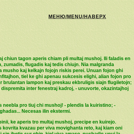
МЕНЮ/MENU/НАВЕРХ
 chiun tagon aperis chiam pli multaj mushoj. Ili faladis en
, zumadis, flugadis kaj tedis chiujn. Nia malgranda
 musho kaj kelkajn fojojn riskis perei. Unuan fojon ghi
fitajhon, tiel ke ghi apenau sukcesis elighi, alian fojon pro
 brulantan lampon kaj preskau ekbruligis siajn flugiletojn;
 dispremita inter fenestraj kadroj, - unuvorte, okazintajhoj
 neebla pro tiuj chi mushoj! - plendis la kuiristino; -
ighadas... Necesas ilin ekstermi.
ii, ke aperis tro multaj mushoj, precipe en kuirejo.
s kovrita kvazau per viva movighanta reto, kaj kiam oni
 sin jhetis sur ghin, kiel viva amaso, pushadis unuj la