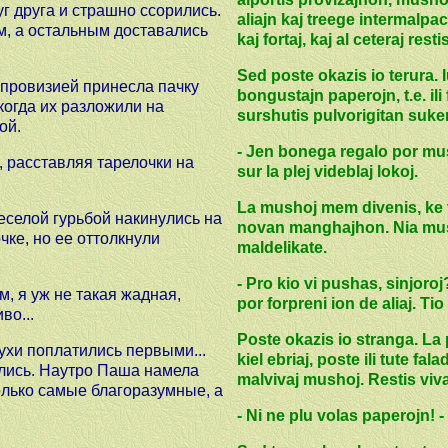
уг друга и страшно ссорились.
aliajn kaj treege intermalpaci
м, а остальным доставались
kaj fortaj, kaj al ceteraj res
Sed poste okazis io terura. 
 провизией принесла пачку
bongustajn paperojn, t.e. ili 
когда их разложили на
surshutis pulvorigitan suke
ой.
- Jen bonega regalo por mush
, расставляя тарелочки на
sur la plej videblaj lokoj.
La mushoj mem divenis, ke tio
веселой гурьбой накинулись на
novan manghajhon. Nia mush
ке, но ее оттолкнули
maldelikate.
- Pro kio vi pushas, sinjoroj
м, я уж не такая жадная,
por forpreni ion de aliaj. Tio
во...
Poste okazis io stranga. La 
хи поплатились первыми...
kiel ebriaj, poste ili tute f
ились. Наутро Паша намела
malvivaj mushoj. Restis vivaj
лько самые благоразумные, а
- Ni ne plu volas paperojn! - 