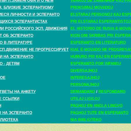
ТЬИ Л.ЗАМЕНГОФА И О НЕМ
VERKOJ DE ZAMENHOF KAJ PRI
, БЛИЗКИЕ ЭСПЕРАНТИЗМУ
PROKSIMAJ MOVADOJ
СЯ ЛИЧНОСТИ И ЭСПЕРАНТО
ELSTARAJ PERSONOJ KAJ ESP
ЩИХСЯ ЭСПЕРАНТИСТАХ
PRI ELSTARAJ ESPERANTISTOJ
ИИ РОССИЙСКОГО ЭСП. ДВИЖЕНИЯ
EL HISTORIO DE RUSIA E-MOV
Т ОБ ЭСПЕРАНТО
KION ONI SKRIBAS PRI ESPER
О В ЛИТЕРАТУРЕ
ESPERANTO EN LITERATURO
СП.ДВИЖЕНИЕ НЕ ПРОГРЕССИРУЕТ
KIAL E-MOVADO NE PROGRESA
И НА ЭСПЕРАНТО
HUMURO PRI KAJ EN ESPERAN
О - ДЕТЯМ
ESPERANTO POR INFANOJ
DIVERSAJHOJ
НОЕ
INTERESAJHOJ
PERSONAJHOJ
ТВЕТЫ НА АНКЕТУ
DEMANDARO
/
RESPONDARO
Е ССЫЛКИ
UTILAJ LIGILOJ
H
PAGHOJ EN ANGLA LINGVO
 НА ЭСПЕРАНТО
PAGHOJ TUTE EN ESPERANTO
ЛИОТЕКА
NIA BIBLIOTEKO