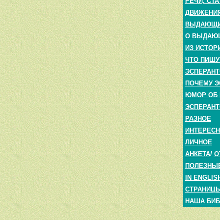
РЕЧИ, СТА
ДВИЖЕНИЯ
ВЫДАЮЩИЕ
О ВЫДАЮ
ИЗ ИСТОР
ЧТО ПИШУ
ЭСПЕРАНТ
ПОЧЕМУ Э
ЮМОР ОБ 
ЭСПЕРАНТ
РАЗНОЕ
ИНТЕРЕС
ЛИЧНОЕ
АНКЕТА
/
О
ПОЛЕЗНЫ
IN ENGLIS
СТРАНИЦЫ
НАША БИБ