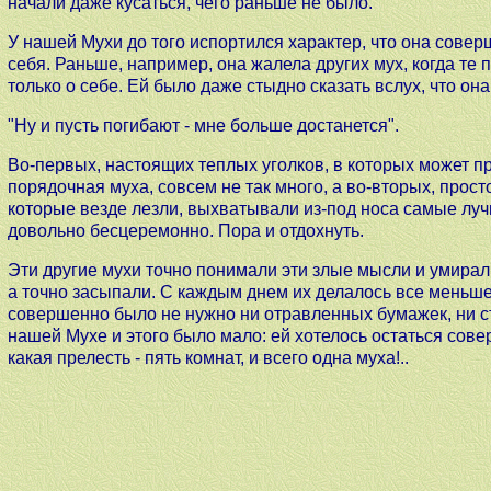
начали даже кусаться, чего раньше не было.
У нашей Мухи до того испортился характер, что она сове
себя. Раньше, например, она жалела других мух, когда те 
только о себе. Ей было даже стыдно сказать вслух, что он
"Ну и пусть погибают - мне больше достанется".
Во-первых, настоящих теплых уголков, в которых может п
порядочная муха, совсем не так много, а во-вторых, прост
которые везде лезли, выхватывали из-под носа самые луч
довольно бесцеремонно. Пора и отдохнуть.
Эти другие мухи точно понимали эти злые мысли и умирал
а точно засыпали. С каждым днем их делалось все меньше
совершенно было не нужно ни отравленных бумажек, ни с
нашей Мухе и этого было мало: ей хотелось остаться сов
какая прелесть - пять комнат, и всего одна муха!..