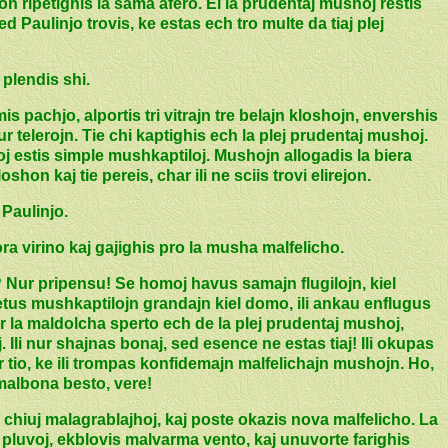
 ripetighis la sama afero. El la prudentaj mushoj restis
ed Paulinjo trovis, ke estas ech tro multe da tiaj plej
- plendis shi.
is pachjo, alportis tri vitrajn tre belajn kloshojn, envershis
sur telerojn. Tie chi kaptighis ech la plej prudentaj mushoj.
hoj estis simple mushkaptiloj. Mushojn allogadis la biera
oshon kaj tie pereis, char ili ne sciis trovi elirejon.
 Paulinjo.
a virino kaj gajighis pro la musha malfelicho.
 Nur pripensu! Se homoj havus samajn flugilojn, kiel
tus mushkaptilojn grandajn kiel domo, ili ankau enflugus
er la maldolcha sperto ech de la plej prudentaj mushoj,
 Ili nur shajnas bonaj, sed esence ne estas tiaj! Ili okupas
r tio, ke ili trompas konfidemajn malfelichajn mushojn. Ho,
 malbona besto, vere!
 chiuj malagrablajhoj, kaj poste okazis nova malfelicho. La
luvoj, ekblovis malvarma vento, kaj unuvorte farighis