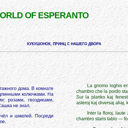
WORLD OF ESPERANTO
КУКУШОНОК, ПРИНЦ С НАШЕГО ДВОРА
La gnomo loghis en
тажного дома. В комнате
chambro che la pordo star
с длинными колючками. На
Sur la planko kaj fenestro
: розами, гвоздиками,
asteroj kaj diversaj aliaj
Сашка не знал.
Inter la floroj, lau
пчёл и шмелей. Посреди
chambro staris tablo — foli
ле.