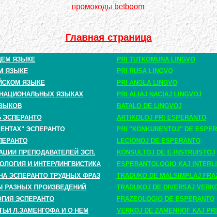
промокоды betboom
Главная страница
ЩЕМ ЯЗЫКЕ
PRI TUTKOMUNA LINGVO
М ЯЗЫКЕ
PRI RUSA LINGVO
ЙСКОМ ЯЗЫКЕ
PRI ANGLA LINGVO
 НАЦИОНАЛЬНЫХ ЯЗЫКАХ
PRI ALIAJ NACIAJ LINGVOJ
ЗЫКОВ
BATALO DE LINGVOJ
Б ЭСПЕРАНТО
ARTIKOLOJ PRI ESPERANTO
РЕНТАХ" ЭСПЕРАНТО
PRI "KONKURENTOJ" DE ESPE
ПЕРАНТО
LECIONOJ DE ESPERANTO
АЦИИ ПРЕПОДАВАТЕЛЕЙ ЭСП.
KONSULTOJ DE E-INSTRUISTOJ
ОЛОГИЯ И ИНТЕРЛИНГВИСТИКА
ESPERANTOLOGIO KAJ INTERLI
НА ЭСПЕРАНТО ТРУДНЫХ ФРАЗ
TRADUKO DE MALSIMPLAJ FRA
 РАЗНЫХ ПРОИЗВЕДЕНИЙ
TRADUKOJ DE DIVERSAJ VERK
ГИЯ ЭСПЕРАНТО
FRAZEOLOGIO DE ESPERANTO
ТЬИ Л.ЗАМЕНГОФА И О НЕМ
VERKOJ DE ZAMENHOF KAJ PRI