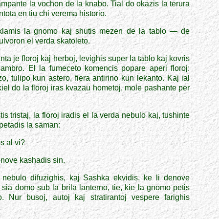
ampante la vochon de la knabo. Tial do okazis la terura
ntota en tiu chi verema historio.
klamis la gnomo kaj shutis mezen de la tablo — de
ulvoron el verda skatoleto.
a je floroj kaj herboj, levighis super la tablo kaj kovris
hambro. El la fumeceto komencis popare aperi floroj:
, tulipo kun astero, fiera antirino kun lekanto. Kaj ial
kiel
do la floroj iras kvazau hometoj, mole pashante per
is tristaj, la floroj iradis el la verda nebulo kaj, tushinte
ipetadis la saman:
 al vi?
 denove kashadis sin.
 nebulo difuzighis, kaj Sashka ekvidis, ke li denove
sia domo sub la brila lanterno, tie, kie la gnomo petis
o. Nur busoj, autoj kaj stratirantoj vespere farighis