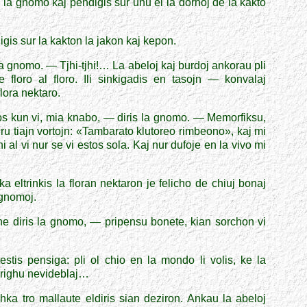
la gnomo kaj pendigis sur unu el la dornoj de la kakto
is sur la kakton la jakon kaj kepon.
 la gnomo. — Tjhi-tjhi!… La abeloj kaj burdoj ankorau pli
e floro al floro.
Ili
sinkigadis en tasojn — konvalaj
lora nektaro.
s kun vi, mia knabo, — diris la gnomo. — Memorfiksu,
ru tiajn vortojn: «Tambarato klutoreo rimbeono», kaj mi
al vi nur se vi estos sola. Kaj nur dufoje en la vivo mi
 eltrinkis la floran nektaron je felicho de chiuj bonaj
 gnomoj.
e diris la gnomo, — pripensu bonete, kian sorchon vi
stis pensiga: pli ol chio en la mondo li volis, ke la
farighu nevideblaj…
ka tro mallaute eldiris sian deziron. Ankau la abeloj