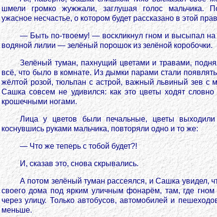
шмели громко жужжали, заглушая голос мальчика. П
ужасное несчастье, о котором будет рассказано в этой пра
— Быть по-твоему! — воскликнул гном и высыпал на
водяной лилии — зелёный порошок из зелёной коробочки.
Зелёный туман, пахнущий цветами и травами, подня
всё, что было в комнате. Из дымки парами стали появлять
жёлтой розой, тюльпан с астрой, важный львиный зев с м
Сашка совсем не удивился: как это цветы ходят словно 
крошечными ногами.
Лица у цветов были печальные, цветы выходили 
коснувшись руками мальчика, повторяли одно и то же:
— Что же теперь с тобой будет?!
И, сказав это, снова скрывались.
А потом зелёный туман рассеялся, и Сашка увидел, чт
своего дома под ярким уличным фонарём, там, где гном
через улицу. Только автобусов, автомобилей и пешеходов
меньше.