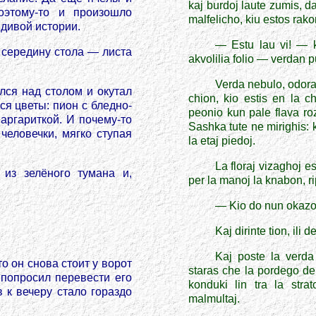
kaj burdoj laute zumis, d
оэтому-то и произошло
malfelicho, kiu estos rako
вдивой истории.
— Estu lau vi! — 
 середину стола — листа
akvolilia folio — verdan p
Verda nebulo, odorant
лся над столом и окутал
chion, kio estis en la c
ся цветы: пион с бледно-
peonio kun pale flava rozo
аргариткой. И почему-то
Sashka tute ne mirighis:
человечки, мягко ступая
la etaj piedoj.
La floraj vizaghoj est
из зелёного тумана и,
per la manoj la knabon, r
— Kio do nun okazos
Kaj dirinte tion, ili
Kaj poste la verda
о он снова стоит у ворот
staras che la pordego de 
 попросил перевести его
konduki lin tra la strat
 к вечеру стало гораздо
malmultaj.