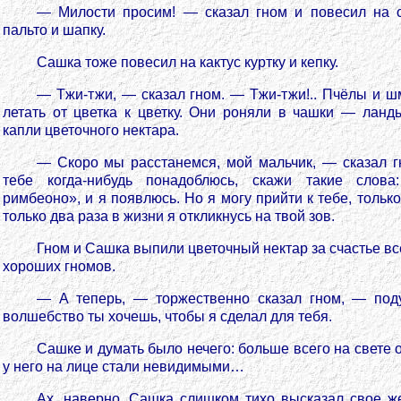
— Милости просим! — сказал гном и повесил на о
пальто и шапку.
Сашка тоже повесил на кактус куртку и кепку.
— Тжи-тжи, — сказал гном. — Тжи-тжи!.. Пчёлы и 
летать от цветка к цветку. Они роняли в чашки — лан
капли цветочного нектара.
— Скоро мы расстанемся, мой мальчик, — сказал г
тебе когда-нибудь понадоблюсь, скажи такие слова
римбеоно», и я появлюсь. Но я могу прийти к тебе, тольк
только два раза в жизни я откликнусь на твой зов.
Гном и Сашка выпили цветочный нектар за счастье вс
хороших гномов.
— А теперь, — торжественно сказал гном, — под
волшебство ты хочешь, чтобы я сделал для тебя.
Сашке и думать было нечего: больше всего на свете 
у него на лице стали невидимыми…
Ах, наверно, Сашка слишком тихо высказал свое ж