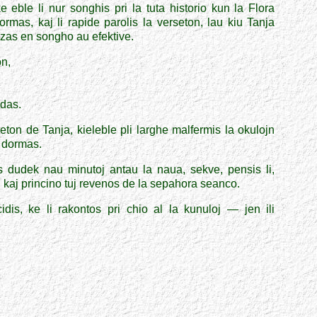
 eble li nur songhis pri la tuta historio kun
la Flora
ormas, kaj li rapide parolis la verseton, lau kiu Tanja
kazas en songho au efektive.
on,
edas.
seton de Tanja,
kiel
eble pli larghe malfermis la okulojn
e dormas.
s dudek nau minutoj antau la naua, sekve, pensis li,
j kaj princino tuj revenos de la sepahora seanco.
idis, ke li rakontos pri chio al la kunuloj — jen ili