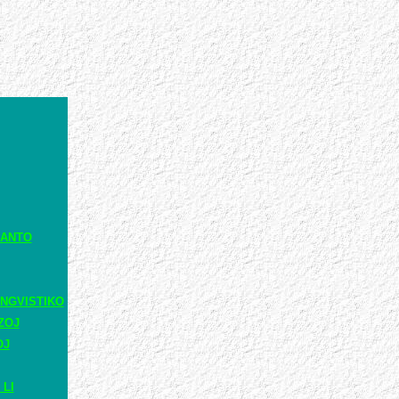
RANTO
NGVISTIKO
ZOJ
OJ
 LI