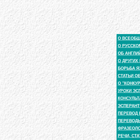
О ВСЕОБ
О РУССКО
ОБ АНГЛИ
О ДРУГИХ
БОРЬБА Я
СТАТЬИ О
О "КОНКУ
УРОКИ ЭС
КОНСУЛЬТ
ЭСПЕРАНТ
ПЕРЕВОД 
ПЕРЕВОДЫ
ФРАЗЕОЛО
РЕЧИ, СТА