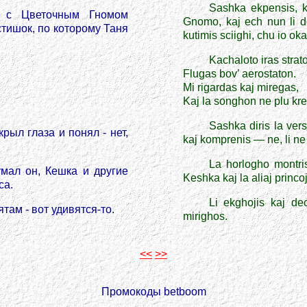
Sashka ekpensis, ke
я с Цветочным Гномом
Gnomo
, kaj ech nun li d
стишок, по которому Таня
kutimis sciighi, chu io o
Kachaloto iras strat
Flugas bov’ aerostaton.
Mi rigardas kaj miregas,
Kaj la songhon ne plu kr
Sashka diris la ver
ыл глаза и понял - нет,
kaj komprenis — ne, li n
La horlogho montri
умал он, Кешка и другие
Keshka kaj la aliaj princo
са.
Li ekghojis kaj dec
там - вот удивятся-то.
mirighos.
<<
>>
Промокоды betboom