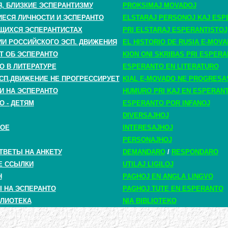
, БЛИЗКИЕ ЭСПЕРАНТИЗМУ
PROKSIMAJ MOVADOJ
СЯ ЛИЧНОСТИ И ЭСПЕРАНТО
ELSTARAJ PERSONOJ KAJ ESP
ЩИХСЯ ЭСПЕРАНТИСТАХ
PRI ELSTARAJ ESPERANTISTOJ
ИИ РОССИЙСКОГО ЭСП. ДВИЖЕНИЯ
EL HISTORIO DE RUSIA E-MOV
Т ОБ ЭСПЕРАНТО
KION ONI SKRIBAS PRI ESPER
О В ЛИТЕРАТУРЕ
ESPERANTO EN LITERATURO
СП.ДВИЖЕНИЕ НЕ ПРОГРЕССИРУЕТ
KIAL E-MOVADO NE PROGRESA
И НА ЭСПЕРАНТО
HUMURO PRI KAJ EN ESPERAN
О - ДЕТЯМ
ESPERANTO POR INFANOJ
DIVERSAJHOJ
НОЕ
INTERESAJHOJ
PERSONAJHOJ
ТВЕТЫ НА АНКЕТУ
DEMANDARO
/
RESPONDARO
Е ССЫЛКИ
UTILAJ LIGILOJ
H
PAGHOJ EN ANGLA LINGVO
 НА ЭСПЕРАНТО
PAGHOJ TUTE EN ESPERANTO
ЛИОТЕКА
NIA BIBLIOTEKO