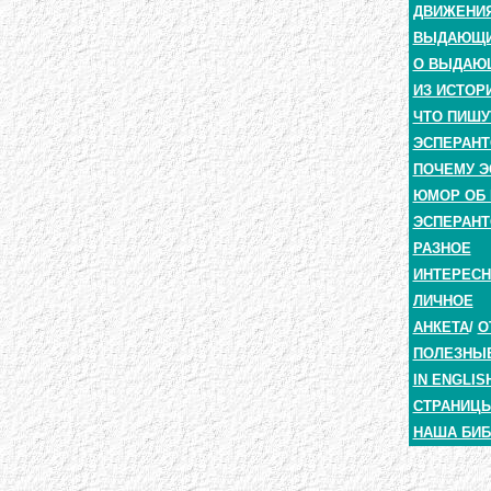
ДВИЖЕНИЯ
ВЫДАЮЩИЕ
О ВЫДАЮ
ИЗ ИСТОР
ЧТО ПИШУ
ЭСПЕРАНТ
ПОЧЕМУ Э
ЮМОР ОБ 
ЭСПЕРАНТ
РАЗНОЕ
ИНТЕРЕС
ЛИЧНОЕ
АНКЕТА
/
О
ПОЛЕЗНЫ
IN ENGLIS
СТРАНИЦЫ
НАША БИБ