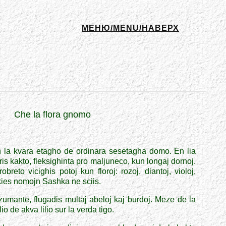
МЕНЮ/MENU/НАВЕРХ
Che la flora gnomo
 la kvara etagho de ordinara sesetagha domo. En lia
is kakto, fleksighinta pro maljuneco, kun longaj dornoj.
breto vicighis potoj kun floroj: rozoj, diantoj, violoj,
, kies nomojn Sashka ne sciis.
te zumante, flugadis multaj abeloj kaj burdoj. Meze de la
o de akva lilio sur la verda tigo.