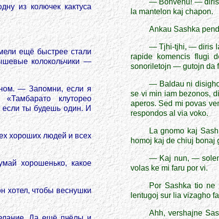
— Bonvenu! — diris 
дну из колючек кактуса
la mantelon kaj chapon.
Ankau Sashka pendig
— Tjhi-tjhi, — diris
шмели ещё быстрее стали
rapide komencis flugi d
дышевые колокольчики —
sonoriletojn — gutojn da f
— Baldau ni disigho
ном. — Запомни, если я
se vi min iam bezonos, di
: «Тамбарато клуторео
aperos. Sed mi povas veni 
о если ты будешь один. И
respondos al via voko.
La gnomo kaj Sashka
ех хороших людей и всех
homoj kaj de chiuj bonaj
— Kaj nun, — solen
умай хорошенько, какое
volas ke mi faru por vi.
Por Sashka tio ne e
он хотел, чтобы веснушки
lentugoj sur lia vizagho 
Ahh, vershajne Sash
елание. Да ещё пчёлы и