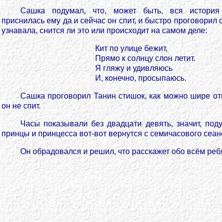
Сашка подумал, что, может быть, вся истори
приснилась ему да и сейчас он спит, и быстро проговорил 
узнавала, снится ли это или происходит на самом деле:
Кит по улице бежит,
Прямо к солнцу слон летит.
Я гляжу и удивляюсь
И, конечно, просыпаюсь.
Сашка проговорил Танин стишок, как можно шире откр
он не спит.
Часы показывали без двадцати девять, значит, под
принцы и принцесса вот-вот вернутся с семичасового сеан
Он обрадовался и решил, что расскажет обо всём ребя