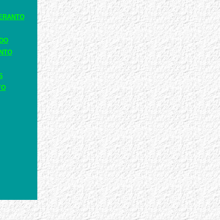
ERANTO
ADO
ANTO
S
TO