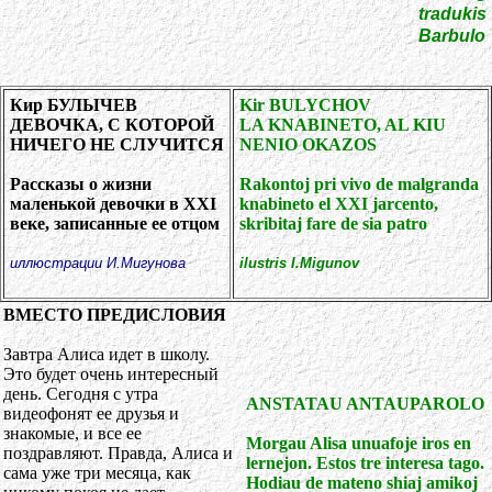
tradukis
Barbulo
Кир БУЛЫЧЕВ
Kir BULYCHOV
ДЕВОЧКА, С КОТОРОЙ
LA KNABINETO, AL KIU
НИЧЕГО НЕ СЛУЧИТСЯ
NENIO OKAZOS
Рассказы о жизни
Rakontoj pri vivo de malgranda
маленькой девочки в XXI
knabineto el XXI jarcento,
веке, записанные ее отцом
skribitaj fare de sia patro
иллюстрации И.Мигунова
ilustris I.Migunov
ВМЕСТО ПРЕДИСЛОВИЯ
Завтра Алиса идет в школу.
Это будет очень интересный
день. Сегодня с утра
ANSTATAU ANTAUPAROLO
видеофонят ее друзья и
знакомые, и все ее
Morgau Alisa unuafoje iros en
поздравляют. Правда, Алиса и
lernejon. Estos tre interesa tago.
сама уже три месяца, как
Hodiau de mateno shiaj amikoj