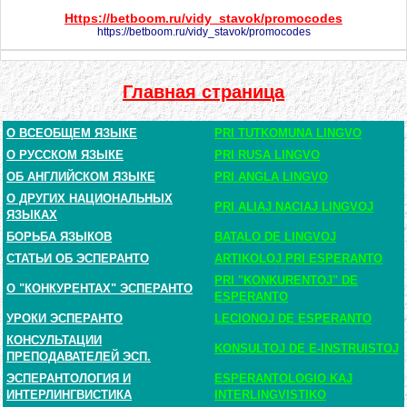
Https://betboom.ru/vidy_stavok/promocodes
https://betboom.ru/vidy_stavok/promocodes
Главная страница
О ВСЕОБЩЕМ ЯЗЫКЕ
PRI TUTKOMUNA LINGVO
О РУССКОМ ЯЗЫКЕ
PRI RUSA LINGVO
ОБ АНГЛИЙСКОМ ЯЗЫКЕ
PRI ANGLA LINGVO
О ДРУГИХ НАЦИОНАЛЬНЫХ
PRI ALIAJ NACIAJ LINGVOJ
ЯЗЫКАХ
БОРЬБА ЯЗЫКОВ
BATALO DE LINGVOJ
СТАТЬИ ОБ ЭСПЕРАНТО
ARTIKOLOJ PRI ESPERANTO
PRI "KONKURENTOJ" DE
О "КОНКУРЕНТАХ" ЭСПЕРАНТО
ESPERANTO
УРОКИ ЭСПЕРАНТО
LECIONOJ DE ESPERANTO
КОНСУЛЬТАЦИИ
KONSULTOJ DE E-INSTRUISTOJ
ПРЕПОДАВАТЕЛЕЙ ЭСП.
ЭСПЕРАНТОЛОГИЯ И
ESPERANTOLOGIO KAJ
ИНТЕРЛИНГВИСТИКА
INTERLINGVISTIKO