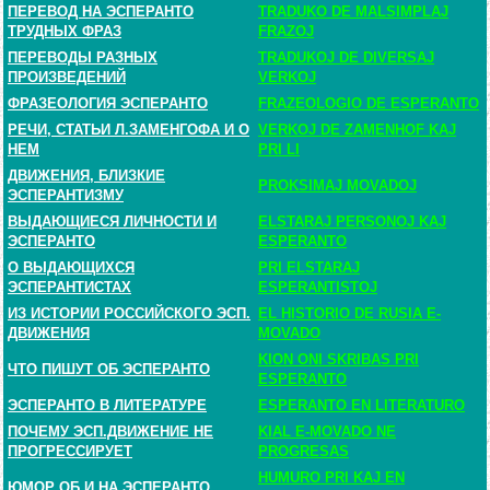
ПЕРЕВОД НА ЭСПЕРАНТО
TRADUKO DE MALSIMPLAJ
ТРУДНЫХ ФРАЗ
FRAZOJ
ПЕРЕВОДЫ РАЗНЫХ
TRADUKOJ DE DIVERSAJ
ПРОИЗВЕДЕНИЙ
VERKOJ
ФРАЗЕОЛОГИЯ ЭСПЕРАНТО
FRAZEOLOGIO DE ESPERANTO
РЕЧИ, СТАТЬИ Л.ЗАМЕНГОФА И О
VERKOJ DE ZAMENHOF KAJ
НЕМ
PRI LI
ДВИЖЕНИЯ, БЛИЗКИЕ
PROKSIMAJ MOVADOJ
ЭСПЕРАНТИЗМУ
ВЫДАЮЩИЕСЯ ЛИЧНОСТИ И
ELSTARAJ PERSONOJ KAJ
ЭСПЕРАНТО
ESPERANTO
О ВЫДАЮЩИХСЯ
PRI ELSTARAJ
ЭСПЕРАНТИСТАХ
ESPERANTISTOJ
ИЗ ИСТОРИИ РОССИЙСКОГО ЭСП.
EL HISTORIO DE RUSIA E-
ДВИЖЕНИЯ
MOVADO
KION ONI SKRIBAS PRI
ЧТО ПИШУТ ОБ ЭСПЕРАНТО
ESPERANTO
ЭСПЕРАНТО В ЛИТЕРАТУРЕ
ESPERANTO EN LITERATURO
ПОЧЕМУ ЭСП.ДВИЖЕНИЕ НЕ
KIAL E-MOVADO NE
ПРОГРЕССИРУЕТ
PROGRESAS
HUMURO PRI KAJ EN
ЮМОР ОБ И НА ЭСПЕРАНТО