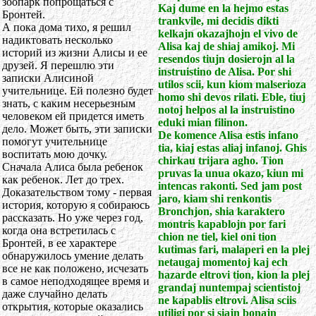
зоопарк попрощаться с
Kaj dume en la hejmo estas
Бронтей.
trankvile, mi decidis dikti
А пока дома тихо, я решил
kelkajn okazajhojn el vivo de
надиктовать несколько
Alisa kaj de shiaj amikoj. Mi
историй из жизни Алисы и ее
resendos tiujn dosierojn al la
друзей. Я перешлю эти
instruistino de Alisa. Por shi
записки Алисиной
utilos scii, kun kiom malserioza
учительнице. Ей полезно будет
homo shi devos rilati. Eble, tiuj
знать, с каким несерьезным
notoj helpos al la instruistino
человеком ей придется иметь
eduki mian filinon.
дело. Может быть, эти записки
De komence Alisa estis infano
помогут учительнице
tia, kiaj estas aliaj infanoj. Ghis
воспитать мою дочку.
chirkau trijara agho. Tion
Сначала Алиса была ребенок
pruvas la unua okazo, kiun mi
как ребенок. Лет до трех.
intencas rakonti. Sed jam post
Доказательством тому - первая
jaro, kiam shi renkontis
история, которую я собираюсь
Bronchjon, shia karaktero
рассказать. Но уже через год,
montris kapablojn por fari
когда она встретилась с
chion ne tiel, kiel oni tion
Бронтей, в ее характере
kutimas fari, malaperi en la plej
обнаружилось умение делать
netaugaj momentoj kaj ech
все не как положено, исчезать
hazarde eltrovi tion, kion la plej
в самое неподходящее время и
grandaj nuntempaj scientistoj
даже случайно делать
ne kapablis eltrovi. Alisa sciis
открытия, которые оказались
utiligi por si siajn bonajn