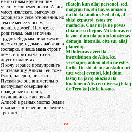
не по силам крупнейшим
rilatojn kun aliaj personoj, sed,
ученым современности. Алиса
malgrau tio, shi havas amason
умеет извлекать выгоду из
da fidelaj amikoj. Sed al ni, al
хорошего к себе отношения, но
shiaj gepatroj, estas tre
тем не менее у нее масса
malfacile. Char ni ja ne povas
верных друзей. Нам же, ее
chiam resti hejme. Mi laboras en
родителям, бывает очень
la zoo, dum nia panjo konstruas
трудно. Ведь мы не можем все
domojn, interalie, ofte sur aliaj
время сидеть дома; я работаю в
planedoj.
зоопарке, а наша мама строит
Mi intencas averti la
дома, и притом часто на
instruistinon de Alisa, ke,
других планетах.
vershajne, ankau al shi ne estos
Я хочу заранее предупредить
facile. Do shi atente auskultu pri
учительницу Алисы - ей тоже
tute veraj eventoj, kiuj dum
будет, наверно, нелегко.
lastaj tri jaroj okazis al la
Пускай же она внимательно
knabineto Alisa en diversaj lokoj
выслушает совершенно
de Tero kaj de la kosmo.
правдивые истории,
случившиеся с девочкой
Алисой в разных местах Земли
и космоса в течение последних
трех лет.
>>