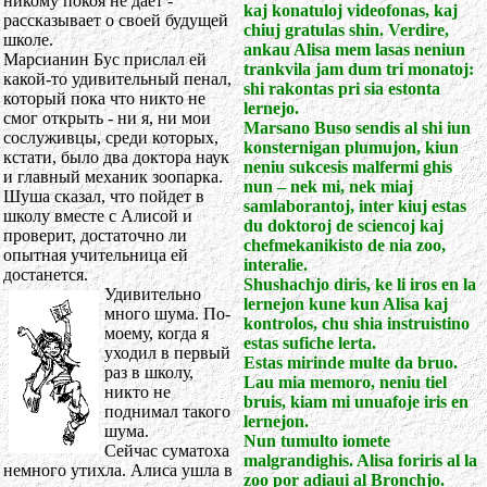
никому покоя не дает -
kaj konatuloj videofonas, kaj
рассказывает о своей будущей
chiuj gratulas shin. Verdire,
школе.
ankau Alisa mem lasas neniun
Марсианин Бус прислал ей
trankvila jam dum tri monatoj:
какой-то удивительный пенал,
shi rakontas pri sia estonta
который пока что никто не
lernejo.
смог открыть - ни я, ни мои
Marsano Buso sendis al shi iun
сослуживцы, среди которых,
konsternigan plumujon, kiun
кстати, было два доктора наук
neniu sukcesis malfermi ghis
и главный механик зоопарка.
nun – nek mi, nek miaj
Шуша сказал, что пойдет в
samlaborantoj, inter kiuj estas
школу вместе с Алисой и
du doktoroj de sciencoj kaj
проверит, достаточно ли
chefmekanikisto de nia zoo,
опытная учительница ей
interalie.
достанется.
Shushachjo diris, ke li iros en la
Удивительно
lernejon kune kun Alisa kaj
много шума. По-
kontrolos, chu shia instruistino
моему, когда я
estas sufiche lerta.
уходил в первый
Estas mirinde multe da bruo.
раз в школу,
Lau mia memoro, neniu tiel
никто не
bruis, kiam mi unuafoje iris en
поднимал такого
lernejon.
шума.
Nun tumulto iomete
Сейчас суматоха
malgrandighis. Alisa foriris al la
немного утихла. Алиса ушла в
zoo por adiaui al Bronchjo.