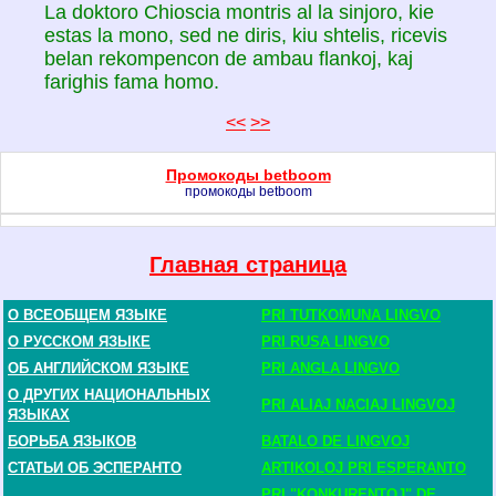
La doktoro Chioscia montris al la sinjoro, kie
estas la mono, sed ne diris, kiu shtelis, ricevis
belan rekompencon de ambau flankoj, kaj
farighis fama homo.
<<
>>
Промокоды betboom
промокоды betboom
Главная страница
О ВСЕОБЩЕМ ЯЗЫКЕ
PRI TUTKOMUNA LINGVO
О РУССКОМ ЯЗЫКЕ
PRI RUSA LINGVO
ОБ АНГЛИЙСКОМ ЯЗЫКЕ
PRI ANGLA LINGVO
О ДРУГИХ НАЦИОНАЛЬНЫХ
PRI ALIAJ NACIAJ LINGVOJ
ЯЗЫКАХ
БОРЬБА ЯЗЫКОВ
BATALO DE LINGVOJ
СТАТЬИ ОБ ЭСПЕРАНТО
ARTIKOLOJ PRI ESPERANTO
PRI "KONKURENTOJ" DE