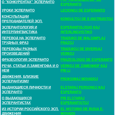
О "КОНКУРЕНТАХ" ЭСПЕРАНТО
ESPERANTO
УРОКИ ЭСПЕРАНТО
LECIONOJ DE ESPERANTO
КОНСУЛЬТАЦИИ
KONSULTOJ DE E-INSTRUISTOJ
ПРЕПОДАВАТЕЛЕЙ ЭСП.
ЭСПЕРАНТОЛОГИЯ И
ESPERANTOLOGIO KAJ
ИНТЕРЛИНГВИСТИКА
INTERLINGVISTIKO
ПЕРЕВОД НА ЭСПЕРАНТО
TRADUKO DE MALSIMPLAJ
ТРУДНЫХ ФРАЗ
FRAZOJ
ПЕРЕВОДЫ РАЗНЫХ
TRADUKOJ DE DIVERSAJ
ПРОИЗВЕДЕНИЙ
VERKOJ
ФРАЗЕОЛОГИЯ ЭСПЕРАНТО
FRAZEOLOGIO DE ESPERANTO
РЕЧИ, СТАТЬИ Л.ЗАМЕНГОФА И О
VERKOJ DE ZAMENHOF KAJ
НЕМ
PRI LI
ДВИЖЕНИЯ, БЛИЗКИЕ
PROKSIMAJ MOVADOJ
ЭСПЕРАНТИЗМУ
ВЫДАЮЩИЕСЯ ЛИЧНОСТИ И
ELSTARAJ PERSONOJ KAJ
ЭСПЕРАНТО
ESPERANTO
О ВЫДАЮЩИХСЯ
PRI ELSTARAJ
ЭСПЕРАНТИСТАХ
ESPERANTISTOJ
ИЗ ИСТОРИИ РОССИЙСКОГО ЭСП.
EL HISTORIO DE RUSIA E-
ДВИЖЕНИЯ
MOVADO