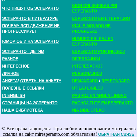
KION ONI SKRIBAS PRI
ЧТО ПИШУТ ОБ ЭСПЕРАНТО
ESPERANTO
ЭСПЕРАНТО В ЛИТЕРАТУРЕ
ESPERANTO EN LITERATURO
ПОЧЕМУ ЭСП.ДВИЖЕНИЕ НЕ
KIAL E-MOVADO NE
ПРОГРЕССИРУЕТ
PROGRESAS
HUMURO PRI KAJ EN
ЮМОР ОБ И НА ЭСПЕРАНТО
ESPERANTO
ЭСПЕРАНТО - ДЕТЯМ
ESPERANTO POR INFANOJ
РАЗНОЕ
DIVERSAJHOJ
ИНТЕРЕСНОЕ
INTERESAJHOJ
ЛИЧНОЕ
PERSONAJHOJ
АНКЕТА
/
ОТВЕТЫ НА АНКЕТУ
DEMANDARO
/
RESPONDARO
ПОЛЕЗНЫЕ ССЫЛКИ
UTILAJ LIGILOJ
IN ENGLISH
PAGHOJ EN ANGLA LINGVO
СТРАНИЦЫ НА ЭСПЕРАНТО
PAGHOJ TUTE EN ESPERANTO
НАША БИБЛИОТЕКА
NIA BIBLIOTEKO
© Все права защищены. При любом использовании материалов
ссылка на сайт miresperanto.com обязательна!
ОБРАТНАЯ СВЯЗЬ