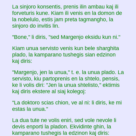
La sinjoro konsentis, prenis ilin ambau kaj ili
forveturis kune. Kiam ili venis en la domon de
la nobelulo, estis jam preta tagmangho, la
sinjoro do invitis lin.
"Bone," li diris, "sed Margenjo eksidu kun ni."
Kiam unua servisto venis kun bele sharghita
plado, la kamparano tushegis sian edzinon
kaj diris:
"Margenjo, jen la unua," t. e. la unua plado. La
servisto, kiu partoprenis en la shtelo, pensis,
ke li volis diri: "Jen la unua shtelisto," ektimis
kaj diris ekstere al siaj kolegoj:
"La doktoro scias chion, ve al ni: li diris, ke mi
estas la unua."
La dua tute ne volis eniri, sed vole nevole li
devis enporti la pladon. Ekvidinte ghin, la
kamparano tushegis la edzinon kaj diris: