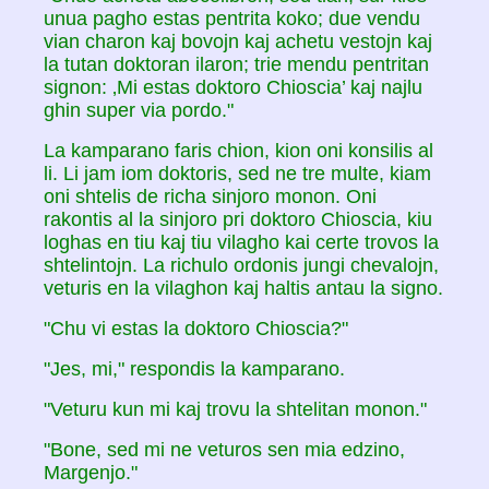
unua pagho estas pentrita koko; due vendu
vian charon kaj bovojn kaj achetu vestojn kaj
la tutan doktoran ilaron; trie mendu pentritan
signon: ‚Mi estas doktoro Chioscia’ kaj najlu
ghin super via pordo."
La kamparano faris chion, kion oni konsilis al
li. Li jam iom doktoris, sed ne tre multe, kiam
oni shtelis de richa sinjoro monon. Oni
rakontis al la sinjoro pri doktoro Chioscia, kiu
loghas en tiu kaj tiu vilagho kai certe trovos la
shtelintojn. La richulo ordonis jungi chevalojn,
veturis en la vilaghon kaj haltis antau la signo.
"Chu vi estas la doktoro Chioscia?"
"Jes, mi," respondis la kamparano.
"Veturu kun mi kaj trovu la shtelitan monon."
"Bone, sed mi ne veturos sen mia edzino,
Margenjo."