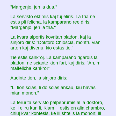
"Margenjo, jen la dua."
La servisto ektimis kaj tuj eliris. La tria ne
estis pli felicha, la kamparano ree diris:
"Margenjo, jen la tria."
La kvara alportis kovritan pladon, kaj la
sinjoro diris: "Doktoro Chioscia, montru vian
arton kaj divenu, kio estas tie."
Tie estis kankroj. La kamparano rigardis la
pladon, ne sciante kion fari, kaj diris: "Ah, mi
malfelicha kankro!"
Audinte tion, la sinjoro diris:
"Li tion scias, li do scias ankau, kiu havas
mian monon."
La terurita servisto palpebrumis al la doktoro,
ke li eliru kun li. Kiam ili estis en alia chambro,
chiuj kvar konfesis, ke ili shtelis la monon; ili