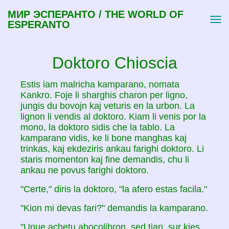
МИР ЭСПЕРАНТО / THE WORLD OF
ESPERANTO
Doktoro Chioscia
Estis iam malricha kamparano, nomata
Kankro. Foje li sharghis charon per ligno,
jungis du bovojn kaj veturis en la urbon. La
lignon li vendis al doktoro. Kiam li venis por la
mono, la doktoro sidis che la tablo. La
kamparano vidis, ke li bone manghas kaj
trinkas, kaj ekdeziris ankau farighi doktoro. Li
staris momenton kaj fine demandis, chu li
ankau ne povus farighi doktoro.
"Certe," diris la doktoro, "la afero estas facila."
"Kion mi devas fari?" demandis la kamparano.
"Unue achetu abocolibron, sed tian, sur kies