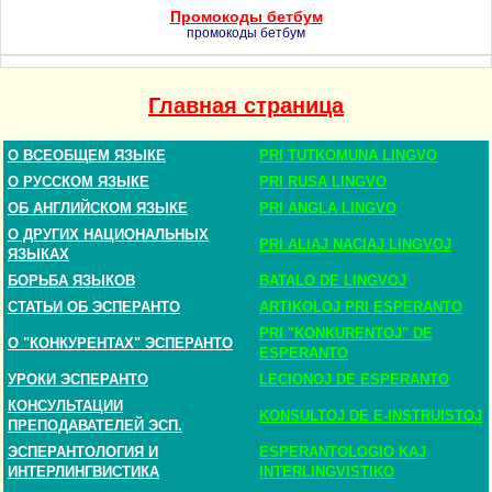
Промокоды бетбум
промокоды бетбум
Главная страница
О ВСЕОБЩЕМ ЯЗЫКЕ
PRI TUTKOMUNA LINGVO
О РУССКОМ ЯЗЫКЕ
PRI RUSA LINGVO
ОБ АНГЛИЙСКОМ ЯЗЫКЕ
PRI ANGLA LINGVO
О ДРУГИХ НАЦИОНАЛЬНЫХ
PRI ALIAJ NACIAJ LINGVOJ
ЯЗЫКАХ
БОРЬБА ЯЗЫКОВ
BATALO DE LINGVOJ
СТАТЬИ ОБ ЭСПЕРАНТО
ARTIKOLOJ PRI ESPERANTO
PRI "KONKURENTOJ" DE
О "КОНКУРЕНТАХ" ЭСПЕРАНТО
ESPERANTO
УРОКИ ЭСПЕРАНТО
LECIONOJ DE ESPERANTO
КОНСУЛЬТАЦИИ
KONSULTOJ DE E-INSTRUISTOJ
ПРЕПОДАВАТЕЛЕЙ ЭСП.
ЭСПЕРАНТОЛОГИЯ И
ESPERANTOLOGIO KAJ
ИНТЕРЛИНГВИСТИКА
INTERLINGVISTIKO