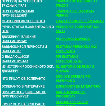
ПЕРЕВОД НА ЭСПЕРАНТО
TRADUKO DE MALSIMPLAJ
ТРУДНЫХ ФРАЗ
FRAZOJ
ПЕРЕВОДЫ РАЗНЫХ
TRADUKOJ DE DIVERSAJ
ПРОИЗВЕДЕНИЙ
VERKOJ
ФРАЗЕОЛОГИЯ ЭСПЕРАНТО
FRAZEOLOGIO DE ESPERANTO
РЕЧИ, СТАТЬИ Л.ЗАМЕНГОФА И О
VERKOJ DE ZAMENHOF KAJ
НЕМ
PRI LI
ДВИЖЕНИЯ, БЛИЗКИЕ
PROKSIMAJ MOVADOJ
ЭСПЕРАНТИЗМУ
ВЫДАЮЩИЕСЯ ЛИЧНОСТИ И
ELSTARAJ PERSONOJ KAJ
ЭСПЕРАНТО
ESPERANTO
О ВЫДАЮЩИХСЯ
PRI ELSTARAJ
ЭСПЕРАНТИСТАХ
ESPERANTISTOJ
ИЗ ИСТОРИИ РОССИЙСКОГО ЭСП.
EL HISTORIO DE RUSIA E-
ДВИЖЕНИЯ
MOVADO
KION ONI SKRIBAS PRI
ЧТО ПИШУТ ОБ ЭСПЕРАНТО
ESPERANTO
ЭСПЕРАНТО В ЛИТЕРАТУРЕ
ESPERANTO EN LITERATURO
ПОЧЕМУ ЭСП.ДВИЖЕНИЕ НЕ
KIAL E-MOVADO NE
ПРОГРЕССИРУЕТ
PROGRESAS
HUMURO PRI KAJ EN
ЮМОР ОБ И НА ЭСПЕРАНТО