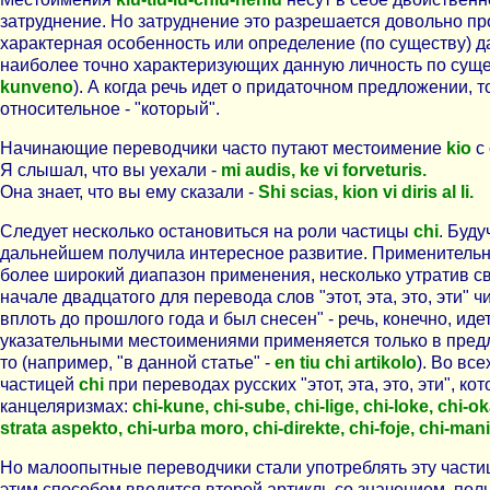
затруднение. Но затруднение это разрешается довольно прос
характерная особенность или определение (по существу) да
наиболее точно характеризующих данную личность по сущес
kunveno
). А когда речь идет о придаточном предложении, 
относительное - "который".
Начинающие переводчики часто путают местоимение
kio
с
Я слышал, что вы уехали -
mi audis, ke vi forveturis.
Она знает, что вы ему сказали -
Shi scias, kion vi diris al li.
Следует несколько остановиться на роли частицы
chi
. Буд
дальнейшем получила интересное развитие. Применительно
более широкий диапазон применения, несколько утратив с
начале двадцатого для перевода слов "этот, эта, это, эти" 
вплоть до прошлого года и был снесен" - речь, конечно, ид
указательными местоимениями применяется только в предлож
то (например, "в данной статье" -
en tiu chi artikolo
). Во все
частицей
chi
при переводах русских "этот, эта, это, эти",
канцеляризмах:
chi-kune, chi-sube, chi-lige, chi-loke, chi-o
strata aspekto, chi-urba moro, chi-direkte, chi-foje, chi-mani
Но малоопытные переводчики стали употреблять эту частицу
этим способом вводится второй артикль со значением, п