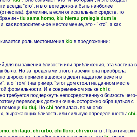
чти всегда "кто", и в ответе должна быть наиболее
отчества), фамилии, а если описательных средств, то
обрании -
tiu sama homo, kiu hierau prelegis dum la
 как вопросительное местоимение, это - "кто", а как
ркивается роль местоимения
kio
в предложении:
ий для выражения близости или приближения, эта частица в
как было. Но за пределами этого наречия она приобрела
йно широко применявшаяся в девятнадцатом веке и в
м", а о "том" (например, "этот дом стоял на данном месте
от этой формальности. И в современном языке
chi
с
сно требуется подчеркнуть непосредственную близость чего-
этому переводчик должен очень осторожно обращаться с
ри помощи
tiu-tiuj.
Но
chi
появилась во многих
циях, выражающих близость или сильную определенность:
chi-
omo, chi tago, chi urbo, chi floro, chi viro
и т.п. Практически
вно ненужная, в особенности если учесть, что
la
- очень