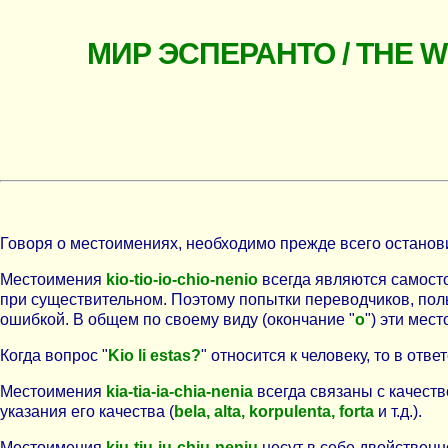
МИР ЭСПЕРАНТО / THE 
Говоря о местоимениях, необходимо прежде всего останов
Местоимения
kio-tio-io-chio-nenio
всегда являются самосто
при существительном. Поэтому попытки переводчиков, польз
ошибкой. В общем по своему виду (окончание "
о
") эти мес
Когда вопрос "
Kio li estas?
" относится к человеку, то в от
Местоимения
kia-tia-ia-chia-nenia
всегда связаны с качество
указания его качества (
bela, alta, korpulenta, forta
и т.д.).
Местоимения
kiu-tiu-iu-chiu-neniu
несут в себе двойственн