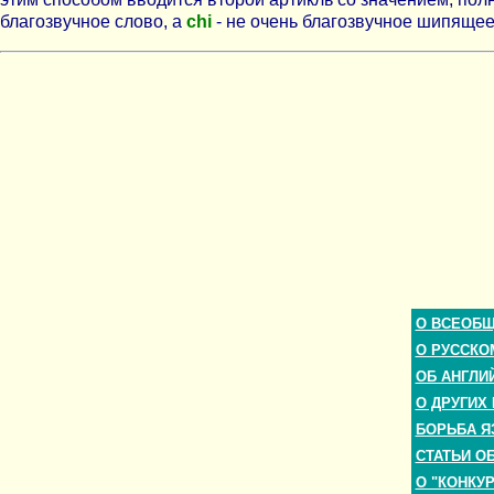
благозвучное слово, а
chi
- не очень благозвучное шипяще
О ВСЕОБ
О РУССКО
ОБ АНГЛИ
О ДРУГИХ
БОРЬБА Я
СТАТЬИ О
О "КОНКУ