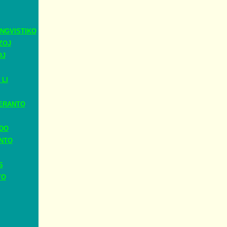
NGVISTIKO
ZOJ
OJ
 LI
ERANTO
ADO
ANTO
S
TO