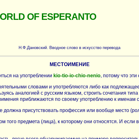
WORLD OF ESPERANTO
Н.Ф.Дановский. Вводное слово в искусство перевода
МЕСТОИМЕНИЕ
иться на употреблении
kio-tio-io-chio-nenio
, потому что эт
ятельными словами и употребляются либо как подлежащее,
уясь аналогией с русским языком, строить сочетания типа 
тоимения приближаются по своему употреблению к именам с
вете должна присутствовать профессия или вообще место (ро
м того предмета (лица), к которому они относятся. И если в
ость, легче всего обнаруживаемую на примере вопроситель