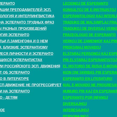
ПЕРАНТО
LECIONOJ DE ESPERANTO
АЦИИ ПРЕПОДАВАТЕЛЕЙ ЭСП.
KONSULTOJ DE E-INSTRUISTOJ
ОЛОГИЯ И ИНТЕРЛИНГВИСТИКА
ESPERANTOLOGIO KAJ INTERLI
НА ЭСПЕРАНТО ТРУДНЫХ ФРАЗ
TRADUKO DE MALSIMPLAJ FRA
 РАЗНЫХ ПРОИЗВЕДЕНИЙ
TRADUKOJ DE DIVERSAJ VERK
ГИЯ ЭСПЕРАНТО
FRAZEOLOGIO DE ESPERANTO
ТЬИ Л.ЗАМЕНГОФА И О НЕМ
VERKOJ DE ZAMENHOF KAJ PRI
, БЛИЗКИЕ ЭСПЕРАНТИЗМУ
PROKSIMAJ MOVADOJ
СЯ ЛИЧНОСТИ И ЭСПЕРАНТО
ELSTARAJ PERSONOJ KAJ ESP
ЩИХСЯ ЭСПЕРАНТИСТАХ
PRI ELSTARAJ ESPERANTISTOJ
ИИ РОССИЙСКОГО ЭСП. ДВИЖЕНИЯ
EL HISTORIO DE RUSIA E-MOV
Т ОБ ЭСПЕРАНТО
KION ONI SKRIBAS PRI ESPER
О В ЛИТЕРАТУРЕ
ESPERANTO EN LITERATURO
СП.ДВИЖЕНИЕ НЕ ПРОГРЕССИРУЕТ
KIAL E-MOVADO NE PROGRESA
И НА ЭСПЕРАНТО
HUMURO PRI KAJ EN ESPERAN
О - ДЕТЯМ
ESPERANTO POR INFANOJ
DIVERSAJHOJ
НОЕ
INTERESAJHOJ
PERSONAJHOJ