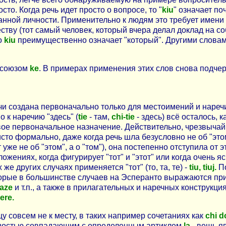
то. Когда речь идет просто о вопросе, то "
kiu
" означает по
нной личности. Применительно к людям это требует имени (
тву (тот самый человек, который вчера делал доклад на с
то
kiu
преимущественно означает "который". Другими словами,
 союзом
ke
. В примерах применения этих слов снова подче
учи создана первоначально только для местоимений и нареч
 к наречию "здесь" (
tie
- там,
chi-tie
- здесь) всё осталось, 
вое первоначальное назначение. Действительно, чрезвыча
чисто формально, даже когда речь шла безусловно не об "это
ет уже не об "этом", а о "том"), она постепенно отступила 
ениях, когда фигурирует "тот" и "этот" или когда очень я
х же других случаях применяется "тот" (то, та, те) -
tiu, tiuj.
По
 которые в большинстве случаев на Эсперанто выражаются п
kaze
и т.п., а также в прилагательных и наречных конструк
ere.
 совсем не к месту, в таких например сочетаниях как
chi d
олностью совпадающим с определенным артиклем
la
- вещь я