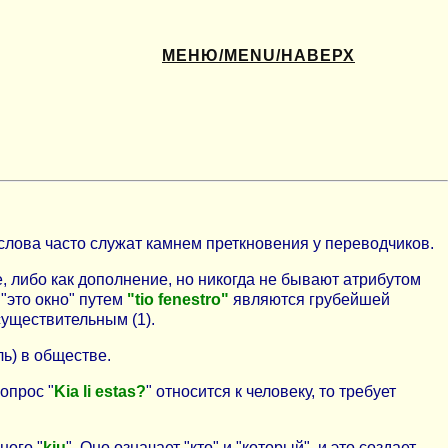
МЕНЮ/MENU/НАВЕРХ
и слова часто служат камнем преткновения у переводчиков.
 либо как дополнение, но никогда не бывают атрибутом
"это окно" путем
"tio fenestro"
являются грубейшей
уществительным (1).
ль) в обществе.
опрос "
Kia li estas?
" относится к человеку, то требует
ного "
kiu
". Оно означает "кто" и "который", и это создает