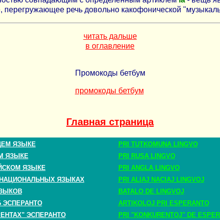
е, перегружающее речь довольно какофонической "музыкаль
читать дальше
в оглавление
Промокоды бетбум
промокоды бетбум
Главная страница
ЩЕМ ЯЗЫКЕ
PRI TUTKOMUNA LINGVO
М ЯЗЫКЕ
PRI RUSA LINGVO
ЙСКОМ ЯЗЫКЕ
PRI ANGLA LINGVO
 НАЦИОНАЛЬНЫХ ЯЗЫКАХ
PRI ALIAJ NACIAJ LINGVOJ
ЗЫКОВ
BATALO DE LINGVOJ
Б ЭСПЕРАНТО
ARTIKOLOJ PRI ESPERANTO
РЕНТАХ" ЭСПЕРАНТО
PRI "KONKURENTOJ" DE ESPE