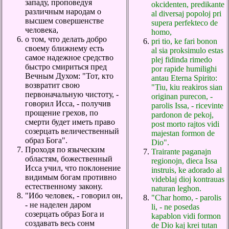
западу, проповедуя
okcidenten, predikante
различным народам о
al diversaj popoloj pri
высшем совершенстве
supera perfekteco de
человека,
homo,
о том, что делать добро
pri tio, ke fari bonon
своему ближнему есть
al sia proksimulo estas
самое надежное средство
plej fidinda rimedo
быстро смириться пред
por rapide humilighi
Вечным Духом: "Тот, кто
antau Eterna Spirito:
возвратит свою
"Tiu, kiu reakiros sian
первоначальную чистоту, -
originan purecon, -
говорил Исса, - получив
parolis Issa, - ricevinte
прощение грехов, по
pardonon de pekoj,
смерти будет иметь право
post morto rajtos vidi
созерцать величественный
majestan formon de
образ Бога".
Dio".
Проходя по языческим
Trairante paganajn
областям, божественный
regionojn, dieca Issa
Исса учил, что поклонение
instruis, ke adorado al
видимым богам противно
videblaj dioj kontrauas
естественному закону.
naturan leghon.
"Ибо человек, - говорил он,
"Char homo, - parolis
- не наделен даром
li, - ne posedas
созерцать образ Бога и
kapablon vidi formon
создавать весь сонм
de Dio kaj krei tutan