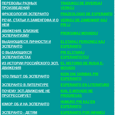
ПЕРЕВОДЫ РАЗНЫХ
TRADUKOJ DE DIVERSAJ
ПРОИЗВЕДЕНИЙ
VERKOJ
ФРАЗЕОЛОГИЯ ЭСПЕРАНТО
FRAZEOLOGIO DE ESPERANTO
РЕЧИ, СТАТЬИ Л.ЗАМЕНГОФА И О
VERKOJ DE ZAMENHOF KAJ
НЕМ
PRI LI
ДВИЖЕНИЯ, БЛИЗКИЕ
PROKSIMAJ MOVADOJ
ЭСПЕРАНТИЗМУ
ВЫДАЮЩИЕСЯ ЛИЧНОСТИ И
ELSTARAJ PERSONOJ KAJ
ЭСПЕРАНТО
ESPERANTO
О ВЫДАЮЩИХСЯ
PRI ELSTARAJ
ЭСПЕРАНТИСТАХ
ESPERANTISTOJ
ИЗ ИСТОРИИ РОССИЙСКОГО ЭСП.
EL HISTORIO DE RUSIA E-
ДВИЖЕНИЯ
MOVADO
KION ONI SKRIBAS PRI
ЧТО ПИШУТ ОБ ЭСПЕРАНТО
ESPERANTO
ЭСПЕРАНТО В ЛИТЕРАТУРЕ
ESPERANTO EN LITERATURO
ПОЧЕМУ ЭСП.ДВИЖЕНИЕ НЕ
KIAL E-MOVADO NE
ПРОГРЕССИРУЕТ
PROGRESAS
HUMURO PRI KAJ EN
ЮМОР ОБ И НА ЭСПЕРАНТО
ESPERANTO
ЭСПЕРАНТО - ДЕТЯМ
ESPERANTO POR INFANOJ