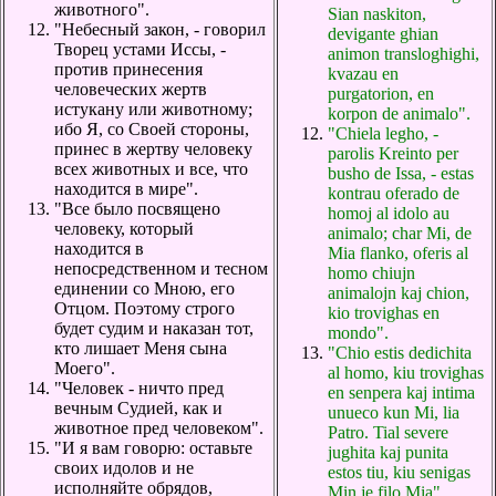
животного".
Sian naskiton,
"Небесный закон, - говорил
devigante ghian
Творец устами Иссы, -
animon transloghighi,
против принесения
kvazau en
человеческих жертв
purgatorion, en
истукану или животному;
korpon de animalo".
ибо Я, со Своей стороны,
"Chiela legho, -
принес в жертву человеку
parolis Kreinto per
всех животных и все, что
busho de Issa, - estas
находится в мире".
kontrau oferado de
"Все было посвящено
homoj al idolo au
человеку, который
animalo; char Mi, de
находится в
Mia flanko, oferis al
непосредственном и тесном
homo chiujn
единении со Мною, его
animalojn kaj chion,
Отцом. Поэтому строго
kio trovighas en
будет судим и наказан тот,
mondo".
кто лишает Меня сына
"Chio estis dedichita
Моего".
al homo, kiu trovighas
"Человек - ничто пред
en senpera kaj intima
вечным Судией, как и
unueco kun Mi, lia
животное пред человеком".
Patro. Tial severe
"И я вам говорю: оставьте
jughita kaj punita
своих идолов и не
estos tiu, kiu senigas
исполняйте обрядов,
Min je filo Mia".