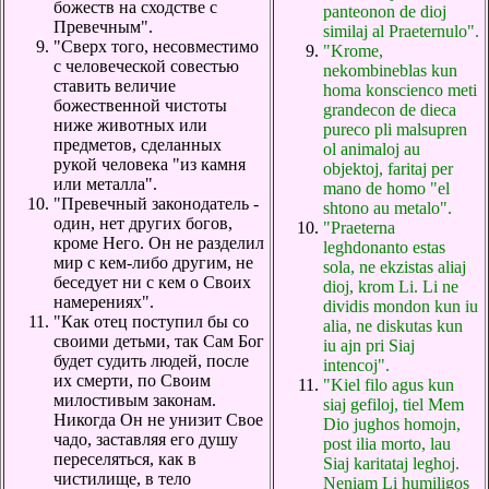
божеств на сходстве с
panteonon de dioj
Превечным".
similaj al Praeternulo".
"Сверх того, несовместимо
"Krome,
с человеческой совестью
nekombineblas kun
ставить величие
homa konscienco meti
божественной чистоты
grandecon de dieca
ниже животных или
pureco pli malsupren
предметов, сделанных
ol animaloj au
рукой человека "из камня
objektoj, faritaj per
или металла".
mano de homo "el
"Превечный законодатель -
shtono au metalo".
один, нет других богов,
"Praeterna
кроме Него. Он не разделил
leghdonanto estas
мир с кем-либо другим, не
sola, ne ekzistas aliaj
беседует ни с кем о Своих
dioj, krom Li. Li ne
намерениях".
dividis mondon kun iu
"Как отец поступил бы со
alia, ne diskutas kun
своими детьми, так Сам Бог
iu ajn pri Siaj
будет судить людей, после
intencoj".
их смерти, по Своим
"Kiel filo agus kun
милостивым законам.
siaj gefiloj, tiel Mem
Никогда Он не унизит Свое
Dio jughos homojn,
чадо, заставляя его душу
post ilia morto, lau
переселяться, как в
Siaj karitataj leghoj.
чистилище, в тело
Neniam Li humiligos