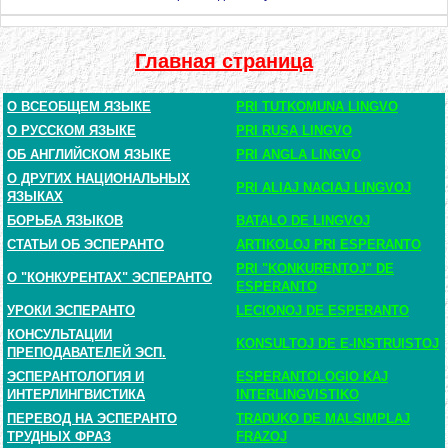
Главная страница
О ВСЕОБЩЕМ ЯЗЫКЕ
PRI TUTKOMUNA LINGVO
О РУССКОМ ЯЗЫКЕ
PRI RUSA LINGVO
ОБ АНГЛИЙСКОМ ЯЗЫКЕ
PRI ANGLA LINGVO
О ДРУГИХ НАЦИОНАЛЬНЫХ
PRI ALIAJ NACIAJ LINGVOJ
ЯЗЫКАХ
БОРЬБА ЯЗЫКОВ
BATALO DE LINGVOJ
СТАТЬИ ОБ ЭСПЕРАНТО
ARTIKOLOJ PRI ESPERANTO
PRI "KONKURENTOJ" DE
О "КОНКУРЕНТАХ" ЭСПЕРАНТО
ESPERANTO
УРОКИ ЭСПЕРАНТО
LECIONOJ DE ESPERANTO
КОНСУЛЬТАЦИИ
KONSULTOJ DE E-INSTRUISTOJ
ПРЕПОДАВАТЕЛЕЙ ЭСП.
ЭСПЕРАНТОЛОГИЯ И
ESPERANTOLOGIO KAJ
ИНТЕРЛИНГВИСТИКА
INTERLINGVISTIKO
ПЕРЕВОД НА ЭСПЕРАНТО
TRADUKO DE MALSIMPLAJ
ТРУДНЫХ ФРАЗ
FRAZOJ