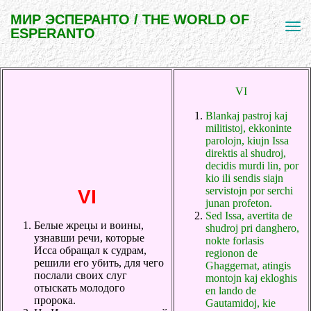
МИР ЭСПЕРАНТО / THE WORLD OF
ESPERANTO
VI
Blankaj pastroj kaj
militistoj, ekkoninte
parolojn, kiujn Issa
direktis al shudroj,
decidis murdi lin, por
kio ili sendis siajn
servistojn por serchi
VI
junan profeton.
Sed Issa, avertita de
Белые жрецы и воины,
shudroj pri danghero,
узнавши речи, которые
nokte forlasis
Исса обращал к судрам,
regionon de
решили его убить, для чего
Ghaggernat, atingis
послали своих слуг
montojn kaj ekloghis
отыскать молодого
en lando de
пророка.
Gautamidoj, kie