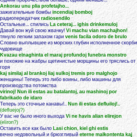
Ankorau unu plia profetajho...
зажигательные бомбы
incendiaj bomboj
радиопередатчик
radiosendilo
Остальные... спились
La ceteraj... ighis drinkemuloj
Давай вон жуй свою жвачку!
Vi machu vian machajhon!
тянуло легким запахом гари
venis facila odoro de brulo
Словно выплывшее из морских глубин исполненное скорби
чудовище
Kvazau elnaghinta el maraj profundoj funebra monstro
и похожие на жабры щетинистые морщины его тряслись от
горя
kaj similaj al brankoj liaj sulkoj tremis pro malghojo
женщины! Теперь это либо воины, либо машины для
производства потомства
virinoj! Nun ili estas au batalantoj, au mashinoj por
fabrikado de idaro
Теперь это сточные канавы!..
Nun ili estas defluiloj!..
(defluejoj?)
У вас не было иного выхода
Vi ne havis alian elirejon
(eliron?)
Оставить все как было
Lasi chion, kiel ghi estis
вечно недовольный и брюзгливый
eterne malkontenta kaj