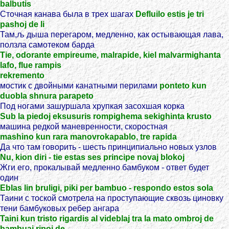
balbutis
Сточная канава была в трех шагах
Defluilo estis je tri
pashoj de li
Там,љ дыша перегаром, медленно, как остывающая лава,
ползла самотеком барда
Tie, odorante empireume, malrapide, kiel malvarmighanta
lafo, flue rampis
rekremento
мостик с двойными канатными перилами
ponteto kun
duobla shnura parapeto
Под ногами зашуршала хрупкая засохшая корка
Sub la piedoj eksusuris rompighema sekighinta krusto
машина редкой маневренности, скоростная
mashino kun rara manovrokapablo, tre rapida
Да что там говорить - шесть принципиально новых узлов
Nu, kion diri - tie estas ses principe novaj blokoj
Жги его, прокалывай медленно бамбуком - ответ будет
один
Eblas lin bruligi, piki per bambuo - respondo estos sola
Таини с тоской смотрела на проступающие сквозь циновку
тени бамбуковых ребер ангара
Taini kun tristo rigardis al videblaj tra la mato ombroj de
bambuaj ripoj de