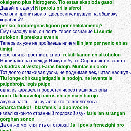
oksigeno plus hidrogeno. Tio estas eksploda gaso!
Давайте к делу!
Ni parolu pri la afero!
чем они пропитывают древесину, идущую на обшивку
кораблей?
per kio ili impregnas lignon por shelolamenoj?
Ему было душно, он почти терял сознание
Li sentis
sufokon, li preskau svenis
Теперь их уже не проймешь ничем
Ilin jam per nenio eblas
timigi
перегонять тростник в спирт
rektifi kanon en alkoholon
Нашивают на одежду. Нижут в бусы. Оправляют в золото
Alkudras al vestoj. Faras bidojn. Muntas en oron
Тот долго оглаживал узлы, не поднимая век, читал наощупь
Tiu longe chirkauglatigadis la nodojn, ne levante la
palpebrojn, legis palpe
одна из каравелл прорвется через наши заслоны
unu el la karaveloj trairos chiujn niajn barojn
Акулья пасть! - выругался кто-то вполголоса
Sharka fauko! - blasfemis iu duonvoche
издал какой-то странный горловой звук
faris ian strangan
gorghan sonon
Да он же мог спятить от страха!
Ja li povis frenezighi pro
timo!