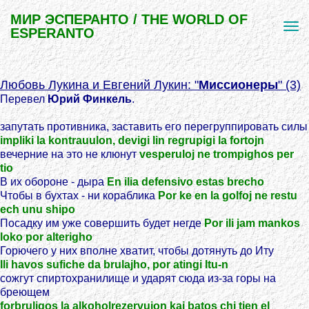
МИР ЭСПЕРАНТО / THE WORLD OF
ESPERANTO
Любовь Лукина и Евгений Лукин: "
Миссионеры
" (3)
Перевел
Юрий Финкель
.
запутать противника, заставить его перегруппировать силы
impliki la kontrauulon, devigi lin regrupigi la fortojn
вечерние на это не клюнут
vesperuloj ne trompighos per
tio
В их обороне - дыра
En ilia defensivo estas brecho
Чтобы в бухтах - ни кораблика
Por ke en la golfoj ne restu
ech unu shipo
Посадку им уже совершить будет негде
Por ili jam mankos
loko por alterigho
Горючего у них вполне хватит, чтобы дотянуть до Иту
Ili havos sufiche da brulajho, por atingi Itu-n
сожгут спиртохранилище и ударят сюда из-за горы на
бреющем
forbruligos la alkoholrezervujon kaj batos chi tien el