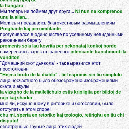
la hangaro
Мы теперь не поймем друг друга...
Ni nun ne komprenos
unu la alian...
Молясь и предаваясь благочестивым размышлениям
Preghante kaj pie meditante
прогуливался в одиночестве по усеянному невиданными
раковинами берегу
promenis sola lau kovrita per nekonataj konkoj bordo
намереваясь зарезать раненого
intencante tranchmurdi la
vunditon
"Домашний скот дьявола" - так выразился этот
простолюдин
"Hejma bruto de la diablo" - tiel esprimis sin tiu simplulo
лицо несчастного было обезображено изображениями
ската и акулы
la vizagho de la malfelichulo estis kripligita per bildoj de
rajo kaj sharko
мне ли, искушенному в риторике и богословии, было
отступать в этом споре!
chu mi, sperta en retoriko kaj teologio, retirighu en tiu chi
disputo!
обветренные грубые лица этих людей