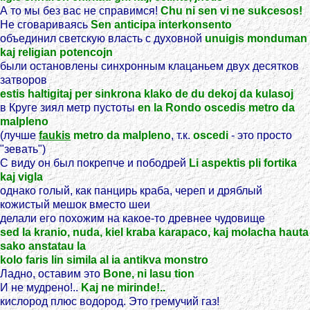
А то мы без вас не справимся!
Chu ni sen vi ne sukcesos!
Не сговариваясь
Sen anticipa interkonsento
объединил светскую власть с духовной
unuigis monduman
kaj religian potencojn
были остановлены синхронным клацаньем двух десятков
затворов
estis haltigitaj per sinkrona klako de du dekoj da kulasoj
в Круге зиял метр пустоты
en la Rondo oscedis metro da
malpleno
(лучше
faukis
metro da malpleno
, т.к.
oscedi
- это просто
"зевать")
С виду он был покрепче и пободрей
Li aspektis pli fortika
kaj vigla
однако голый, как панцирь краба, череп и дряблый
кожистый мешок вместо шеи
делали его похожим на какое-то древнее чудовище
sed la kranio, nuda, kiel kraba karapaco, kaj molacha hauta
sako anstatau la
kolo faris lin simila al ia antikva monstro
Ладно, оставим это
Bone, ni lasu tion
И не мудрено!..
Kaj ne mirinde!..
кислород плюс водород. Это гремучий газ!