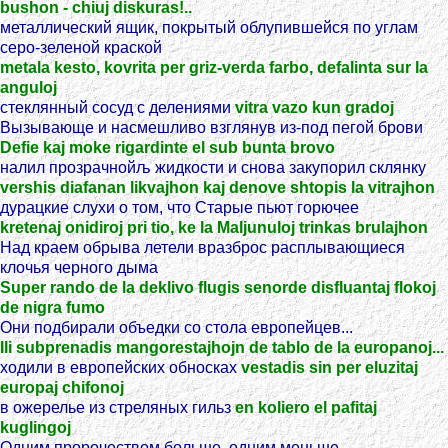
bushon - chiuj diskuras!..
металлический ящик, покрытый облупившейся по углам
серо-зеленой краской
metala kesto, kovrita per griz-verda farbo, defalinta sur la
anguloj
стеклянный сосуд с делениями
vitra vazo kun gradoj
Вызывающе и насмешливо взглянув из-под пегой брови
Defie kaj moke rigardinte el sub bunta brovo
налил прозрачнойљ жидкости и снова закупорил склянку
vershis diafanan likvajhon kaj denove shtopis la vitrajhon
дурацкие слухи о том, что Старые пьют горючее
kretenaj onidiroj pri tio, ke la Maljunuloj trinkas brulajhon
Над краем обрыва летели вразброс расплывающиеся
клочья черного дыма
Super rando de la deklivo flugis senorde disfluantaj flokoj
de nigra fumo
Они подбирали объедки со стола европейцев...
Ili subprenadis mangorestajhojn de tablo de la europanoj...
ходили в европейских обносках
vestadis sin per eluzitaj
europaj chifonoj
в ожерелье из стреляных гильз
en koliero el pafitaj
kuglingoj
Одним пророчеством больше, одним меньше...