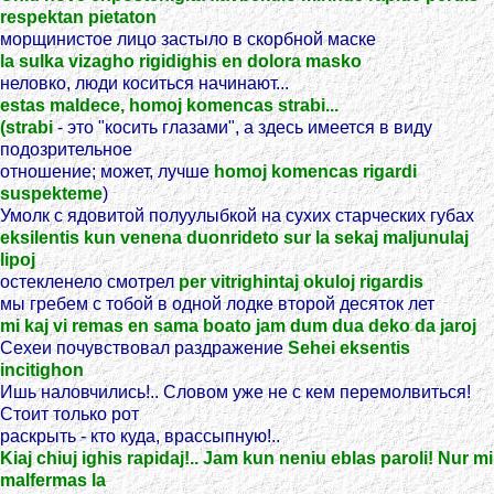
respektan pietaton
морщинистое лицо застыло в скорбной маске
la sulka vizagho rigidighis en dolora masko
неловко, люди коситься начинают...
estas maldece, homoj komencas strabi...
(strabi
- это "косить глазами", а здесь имеется в виду
подозрительное
отношение; может, лучше
homoj komencas rigardi
suspekteme
)
Умолк с ядовитой полуулыбкой на сухих старческих губах
eksilentis kun venena duonrideto sur la sekaj maljunulaj
lipoj
остекленело смотрел
per vitrighintaj okuloj rigardis
мы гребем с тобой в одной лодке второй десяток лет
mi kaj vi remas en sama boato jam dum dua deko da jaroj
Сехеи почувствовал раздражение
Sehei eksentis
incitighon
Ишь наловчились!.. Словом уже не с кем перемолвиться!
Стоит только рот
раскрыть - кто куда, врассыпную!..
Kiaj chiuj ighis rapidaj!.. Jam kun neniu eblas paroli! Nur mi
malfermas la