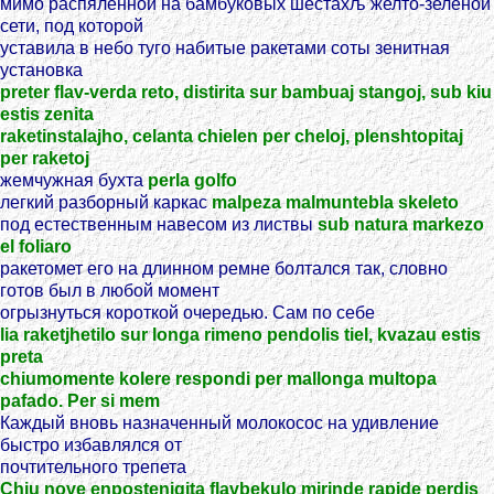
мимо распяленной на бамбуковых шестахљ желто-зеленой
сети, под которой
уставила в небо туго набитые ракетами соты зенитная
установка
preter flav-verda reto, distirita sur bambuaj stangoj, sub kiu
estis zenita
raketinstalajho, celanta chielen per cheloj, plenshtopitaj
per raketoj
жемчужная бухта
perla golfo
легкий разборный каркас
malpeza malmuntebla skeleto
под естественным навесом из листвы
sub natura markezo
el foliaro
ракетомет его на длинном ремне болтался так, словно
готов был в любой момент
огрызнуться короткой очередью. Сам по себе
lia raketjhetilo sur longa rimeno pendolis tiel, kvazau estis
preta
chiumomente kolere respondi per mallonga multopa
pafado. Per si mem
Каждый вновь назначенный молокосос на удивление
быстро избавлялся от
почтительного трепета
Chiu nove enpostenigita flavbekulo mirinde rapide perdis