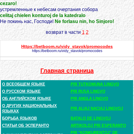
cezaro!
устремленные к небесам очертания собора
celitaj chielen konturoj de la katedralo
Не покинь нас, Господи!
Ne forlasu nin, ho Sinjoro!
возврат в части
1
2
Https://betboom.ru/vidy_stavok/promocodes
https://betboom.ru/vidy_stavok/promocodes
Главная страница
О ВСЕОБЩЕМ ЯЗЫКЕ
PRI TUTKOMUNA LINGVO
О РУССКОМ ЯЗЫКЕ
PRI RUSA LINGVO
ОБ АНГЛИЙСКОМ ЯЗЫКЕ
PRI ANGLA LINGVO
О ДРУГИХ НАЦИОНАЛЬНЫХ
PRI ALIAJ NACIAJ LINGVOJ
ЯЗЫКАХ
БОРЬБА ЯЗЫКОВ
BATALO DE LINGVOJ
СТАТЬИ ОБ ЭСПЕРАНТО
ARTIKOLOJ PRI ESPERANTO
PRI "KONKURENTOJ" DE