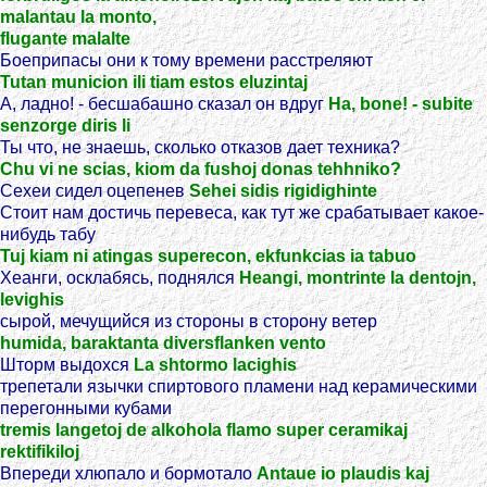
malantau la monto,
flugante malalte
Боеприпасы они к тому времени расстреляют
Tutan municion ili tiam estos eluzintaj
А, ладно! - бесшабашно сказал он вдруг
Ha, bone! - subite
senzorge diris li
Ты что, не знаешь, сколько отказов дает техника?
Chu vi ne scias, kiom da fushoj donas tehhniko?
Сехеи сидел оцепенев
Sehei sidis rigidighinte
Стоит нам достичь перевеса, как тут же срабатывает какое-
нибудь табу
Tuj kiam ni atingas superecon, ekfunkcias ia tabuo
Хеанги, осклабясь, поднялся
Heangi, montrinte la dentojn,
levighis
сырой, мечущийся из стороны в сторону ветер
humida, baraktanta diversflanken vento
Шторм выдохся
La shtormo lacighis
трепетали язычки спиртового пламени над керамическими
перегонными кубами
tremis langetoj de alkohola flamo super ceramikaj
rektifikiloj
Впереди хлюпало и бормотало
Antaue io plaudis kaj