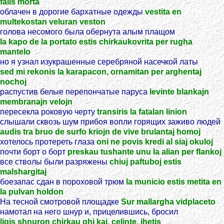
falis morta
облачен в дорогие бархатные одежды
vestita en
multekostan veluran veston
голова несомого была обернута алым плащом
la kapo de la portato estis chirkaukovrita per rugha
mantelo
но я узнал изукрашенные серебряной насечкой латы
sed mi rekonis la karapacon, ornamitan per arghentaj
nochoj
распустив белые перепончатые паруса
levinte blankajn
membranajn velojn
пересекла роковую черту
transiris la fatalan linion
слышали сквозь шум прибоя вопли горящих заживо людей
audis tra bruo de surfo kriojn de vive brulantaj homoj
хотелось протереть глаза
oni ne povis kredi al siaj okuloj
почти борт о борт
preskau tushante unu la alian per flankoj
все стволы были разряжены
chiuj paftuboj estis
malshargitaj
боезапас сдан в пороховой трюм
la municio estis metita en
la pulvan holdon
На тесной смотровой площадке
Sur mallargha vidplaceto
намотал на него шнур и, прицелившись, бросил
ligis shnuron chirkau ghi kaj, celinte, jhetis