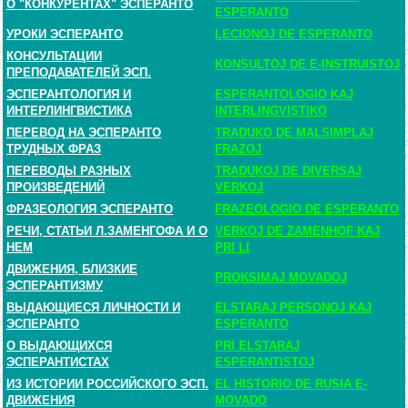
О "КОНКУРЕНТАХ" ЭСПЕРАНТО
ESPERANTO
УРОКИ ЭСПЕРАНТО
LECIONOJ DE ESPERANTO
КОНСУЛЬТАЦИИ
KONSULTOJ DE E-INSTRUISTOJ
ПРЕПОДАВАТЕЛЕЙ ЭСП.
ЭСПЕРАНТОЛОГИЯ И
ESPERANTOLOGIO KAJ
ИНТЕРЛИНГВИСТИКА
INTERLINGVISTIKO
ПЕРЕВОД НА ЭСПЕРАНТО
TRADUKO DE MALSIMPLAJ
ТРУДНЫХ ФРАЗ
FRAZOJ
ПЕРЕВОДЫ РАЗНЫХ
TRADUKOJ DE DIVERSAJ
ПРОИЗВЕДЕНИЙ
VERKOJ
ФРАЗЕОЛОГИЯ ЭСПЕРАНТО
FRAZEOLOGIO DE ESPERANTO
РЕЧИ, СТАТЬИ Л.ЗАМЕНГОФА И О
VERKOJ DE ZAMENHOF KAJ
НЕМ
PRI LI
ДВИЖЕНИЯ, БЛИЗКИЕ
PROKSIMAJ MOVADOJ
ЭСПЕРАНТИЗМУ
ВЫДАЮЩИЕСЯ ЛИЧНОСТИ И
ELSTARAJ PERSONOJ KAJ
ЭСПЕРАНТО
ESPERANTO
О ВЫДАЮЩИХСЯ
PRI ELSTARAJ
ЭСПЕРАНТИСТАХ
ESPERANTISTOJ
ИЗ ИСТОРИИ РОССИЙСКОГО ЭСП.
EL HISTORIO DE RUSIA E-
ДВИЖЕНИЯ
MOVADO