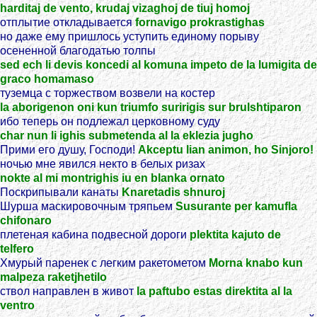
harditaj de vento, krudaj vizaghoj de tiuj homoj
отплытие откладывается
fornavigo prokrastighas
но даже ему пришлось уступить единому порыву
осененной благодатью толпы
sed ech li devis koncedi al komuna impeto de la lumigita de
graco homamaso
туземца с торжеством возвели на костер
la aborigenon oni kun triumfo suririgis sur brulshtiparon
ибо теперь он подлежал церковному суду
char nun li ighis submetenda al la eklezia jugho
Прими его душу, Господи!
Akceptu lian animon, ho Sinjoro!
ночью мне явился некто в белых ризах
nokte al mi montrighis iu en blanka ornato
Поскрипывали канаты
Knaretadis shnuroj
Шурша маскировочным тряпьем
Susurante per kamufla
chifonaro
плетеная кабина подвесной дороги
plektita kajuto de
telfero
Хмурый паренек с легким ракетометом
Morna knabo kun
malpeza raketjhetilo
ствол направлен в живот
la paftubo estas direktita al la
ventro