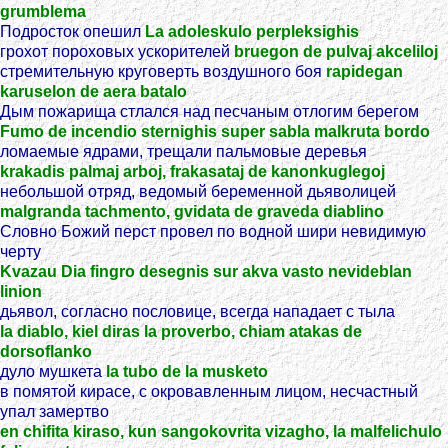
grumblema
Подросток опешил
La adoleskulo perpleksighis
грохот пороховых ускорителей
bruegon de pulvaj akceliloj
стремительную круговерть воздушного боя
rapidegan
karuselon de aera batalo
Дым пожарища стлался над песчаным отлогим берегом
Fumo de incendio sternighis super sabla malkruta bordo
ломаемые ядрами, трещали пальмовые деревья
krakadis palmaj arboj, frakasataj de kanonkuglegoj
небольшой отряд, ведомый беременной дьяволицей
malgranda tachmento, gvidata de graveda diablino
Словно Божий перст провел по водной шири невидимую
черту
Kvazau Dia fingro desegnis sur akva vasto nevideblan
linion
дьявол, согласно пословице, всегда нападает с тыла
la diablo, kiel diras la proverbo, chiam atakas de
dorsoflanko
дуло мушкета
la tubo de la musketo
в помятой кирасе, с окровавленным лицом, несчастный
упал замертво
en chifita kiraso, kun sangokovrita vizagho, la malfelichulo