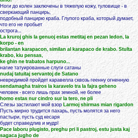
Ноги до колен заключены в тяжелую кожу, туловище - в
сверкающий панцирь,
подобный панцирю краба. Глупого краба, который думает,
что его не пробьет
острога...
La kruroj ghis la genuoj estas metitaj en pezan ledon, la
korpo - en
brilantan karapacon, similan al karapaco de krabo. Stulta
krabo, kiu pensas,
ke ghin ne trabatos harpuno...
нагие татуированные слуги сатаны
nudaj tatuitaj servantoj de Satano
невредимой пройдет каравелла сквозь геенну огненную
sendamagha trairos la karavelo tra la fajra geheno
человек - всего лишь прах земной, не более
homo estas nur cindro sur la tero, ne pli
Слезы застилают мой взор
Larmoj shirmas mian rigardon
Пусть мирно трудится пахарь, пусть молятся за него
пастыри, пусть суд кесаря
будет справедлив и мудр!
Pace laboru plugisto, preghu pri li pastroj, estu justa kaj
sagaca jugho de