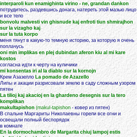
interparoli kun enamighinta virino - ne, grandan dankon
потрудитесь, раздевшись донага, натереть этой мазью лицо
и все тело
bonvolu malvesti vin ghisnude kaj enfroti tiun shmirajhon
sur la vizagho kaj
sur la tuta korpo
меня тянут в какую-то темную историю, за которую я очень
поплачусь
oni min implikas en plej dubindan aferon kiu al mi kare
kostos
согласна идти к черту на куличики
mi konsentas iri al la diablo sur la kornojn
Крем Азазелло
La pomado de Azazello
Липы и акации разрисовали землю в саду сложным узором
пятен
La tilioj kaj akacioj en la ghardeno desegnis sur la tero
komplikan
makultapishon
(makul-tapishon
- ковер из пятен)
В спальне Маргариты Николаевны горели все огни и
освещали полный беспорядок
в комнате
En la dormochambro de Margarita chiuj lampoj estis