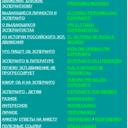
ДВИЖЕНИЯ, БЛИЗКИЕ
PROKSIMAJ MOVADOJ
ЭСПЕРАНТИЗМУ
ВЫДАЮЩИЕСЯ ЛИЧНОСТИ И
ELSTARAJ PERSONOJ KAJ
ЭСПЕРАНТО
ESPERANTO
О ВЫДАЮЩИХСЯ
PRI ELSTARAJ
ЭСПЕРАНТИСТАХ
ESPERANTISTOJ
ИЗ ИСТОРИИ РОССИЙСКОГО ЭСП.
EL HISTORIO DE RUSIA E-
ДВИЖЕНИЯ
MOVADO
KION ONI SKRIBAS PRI
ЧТО ПИШУТ ОБ ЭСПЕРАНТО
ESPERANTO
ЭСПЕРАНТО В ЛИТЕРАТУРЕ
ESPERANTO EN LITERATURO
ПОЧЕМУ ЭСП.ДВИЖЕНИЕ НЕ
KIAL E-MOVADO NE
ПРОГРЕССИРУЕТ
PROGRESAS
HUMURO PRI KAJ EN
ЮМОР ОБ И НА ЭСПЕРАНТО
ESPERANTO
ЭСПЕРАНТО - ДЕТЯМ
ESPERANTO POR INFANOJ
РАЗНОЕ
DIVERSAJHOJ
ИНТЕРЕСНОЕ
INTERESAJHOJ
ЛИЧНОЕ
PERSONAJHOJ
АНКЕТА
/
ОТВЕТЫ НА АНКЕТУ
DEMANDARO
/
RESPONDARO
ПОЛЕЗНЫЕ ССЫЛКИ
UTILAJ LIGILOJ