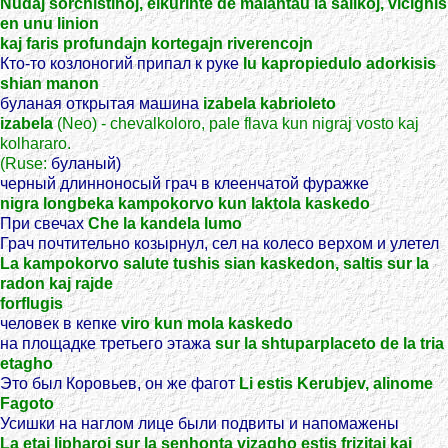
Nudaj sorchistinoj, elkurinte de malantau la salikoj, vicighis
en unu linion
kaj faris profundajn kortegajn riverencojn
Кто-то козлоногий припал к руке
Iu kapropiedulo adorkisis
shian manon
буланая открытая машина
izabela kabrioleto
izabela
(Neo) - chevalkoloro, pale flava kun nigraj vosto kaj
kolhararo.
(Ruse:
буланый)
черный длинноносый грач в клеенчатой фуражке
nigra longbeka kampokorvo kun laktola kaskedo
При свечах
Che la kandela lumo
Грач почтительно козырнул, сел на колесо верхом и улетел
La kampokorvo salute tushis sian kaskedon, saltis sur la
radon kaj rajde
forflugis
человек в кепке
viro kun mola kaskedo
на площадке третьего этажа
sur la shtuparplaceto de la tria
etagho
Это был Коровьев, он же фагот
Li estis Kerubjev, alinome
Fagoto
Усишки на наглом лице были подвиты и напомажены
La etaj lipharoj sur la senhonta vizagho estis frizitaj kaj