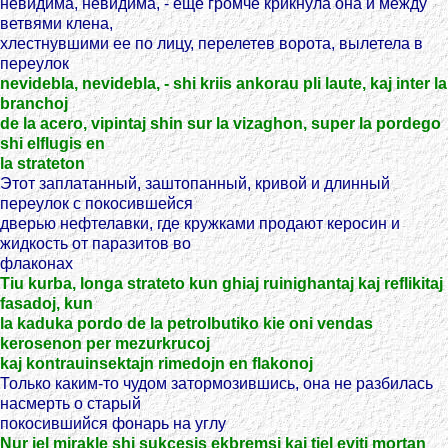
невидима, невидима, - еще громче крикнула она и между
ветвями клена,
хлестнувшими ее по лицу, перелетев ворота, вылетела в
переулок
nevidebla, nevidebla, - shi kriis ankorau pli laute, kaj inter la
branchoj
de la acero, vipintaj shin sur la vizaghon, super la pordego
shi elflugis en
la strateton
Этот заплатанный, заштопанный, кривой и длинный
переулок с покосившейся
дверью нефтелавки, где кружками продают керосин и
жидкость от паразитов во
флаконах
Tiu kurba, longa strateto kun ghiaj ruinighantaj kaj reflikitaj
fasadoj, kun
la kaduka pordo de la petrolbutiko kie oni vendas
kerosenon per mezurkrucoj
kaj kontrauinsektajn rimedojn en flakonoj
Только каким-то чудом затормозившись, она не разбилась
насмерть о старый
покосившийся фонарь на углу
Nur iel mirakle shi sukcesis ekbremsi kaj tiel eviti mortan