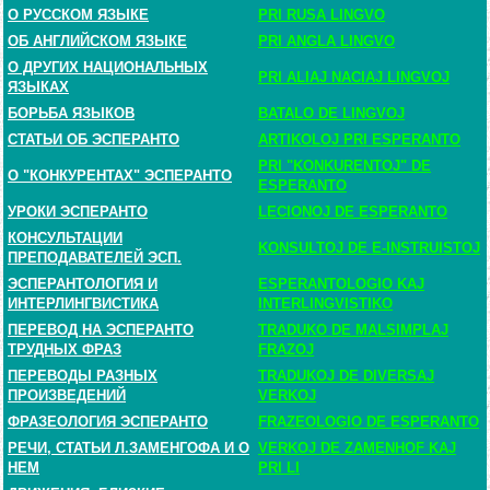
О РУССКОМ ЯЗЫКЕ
PRI RUSA LINGVO
ОБ АНГЛИЙСКОМ ЯЗЫКЕ
PRI ANGLA LINGVO
О ДРУГИХ НАЦИОНАЛЬНЫХ
PRI ALIAJ NACIAJ LINGVOJ
ЯЗЫКАХ
БОРЬБА ЯЗЫКОВ
BATALO DE LINGVOJ
СТАТЬИ ОБ ЭСПЕРАНТО
ARTIKOLOJ PRI ESPERANTO
PRI "KONKURENTOJ" DE
О "КОНКУРЕНТАХ" ЭСПЕРАНТО
ESPERANTO
УРОКИ ЭСПЕРАНТО
LECIONOJ DE ESPERANTO
КОНСУЛЬТАЦИИ
KONSULTOJ DE E-INSTRUISTOJ
ПРЕПОДАВАТЕЛЕЙ ЭСП.
ЭСПЕРАНТОЛОГИЯ И
ESPERANTOLOGIO KAJ
ИНТЕРЛИНГВИСТИКА
INTERLINGVISTIKO
ПЕРЕВОД НА ЭСПЕРАНТО
TRADUKO DE MALSIMPLAJ
ТРУДНЫХ ФРАЗ
FRAZOJ
ПЕРЕВОДЫ РАЗНЫХ
TRADUKOJ DE DIVERSAJ
ПРОИЗВЕДЕНИЙ
VERKOJ
ФРАЗЕОЛОГИЯ ЭСПЕРАНТО
FRAZEOLOGIO DE ESPERANTO
РЕЧИ, СТАТЬИ Л.ЗАМЕНГОФА И О
VERKOJ DE ZAMENHOF KAJ
НЕМ
PRI LI