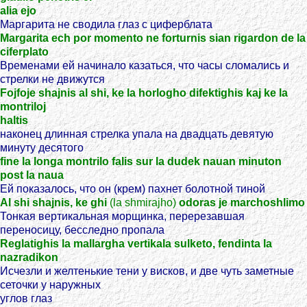
alia ejo
Маргарита не сводила глаз с циферблата
Margarita ech por momento ne forturnis sian rigardon de la
ciferplato
Временами ей начинало казаться, что часы сломались и
стрелки не движутся
Fojfoje shajnis al shi, ke la horlogho difektighis kaj ke la
montriloj
haltis
наконец длинная стрелка упала на двадцать девятую
минуту десятого
fine la longa montrilo falis sur la dudek nauan minuton
post la naua
Ей показалось, что он (крем) пахнет болотной тиной
Al shi shajnis, ke ghi
(la shmirajho)
odoras je marchoshlimo
Тонкая вертикальная морщинка, перерезавшая
переносицу, бесследно пропала
Reglatighis la mallargha vertikala sulketo, fendinta la
nazradikon
Исчезли и желтенькие тени у висков, и две чуть заметные
сеточки у наружных
углов глаз