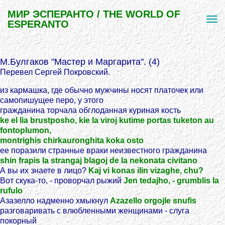
МИР ЭСПЕРАНТО / THE WORLD OF
ESPERANTO
М.Булгаков "Мастер и Маргарита". (4)
Перевел Сергей Покровский.
из кармашка, где обычно мужчины носят платочек или
самопишущее перо, у этого
гражданина торчала обглоданная куриная кость
ke el lia brustposho, kie la viroj kutime portas tuketon au
fontoplumon,
montrighis chirkauronghita koka osto
ее поразили странные враки неизвестного гражданина
shin frapis la strangaj blagoj de la nekonata civitano
А вы их знаете в лицо?
Kaj vi konas ilin vizaghe, chu?
Вот скука-то, - проворчал рыжий
Jen tedajho, - grumblis la
rufulo
Азазелло надменно хмыкнул
Azazello orgojle snufis
разговаривать с влюбленными женщинами - слуга
покорный