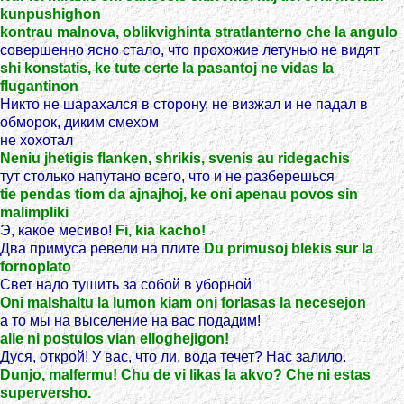
kunpushighon
kontrau malnova, oblikvighinta stratlanterno che la angulo
совершенно ясно стало, что прохожие летунью не видят
shi konstatis, ke tute certe la pasantoj ne vidas la
flugantinon
Никто не шарахался в сторону, не визжал и не падал в
обморок, диким смехом
не хохотал
Neniu jhetigis flanken, shrikis, svenis au ridegachis
тут столько напутано всего, что и не разберешься
tie pendas tiom da ajnajhoj, ke oni apenau povos sin
malimpliki
Э, какое месиво!
Fi, kia kacho!
Два примуса ревели на плите
Du primusoj blekis sur la
fornoplato
Свет надо тушить за собой в уборной
Oni malshaltu la lumon kiam oni forlasas la necesejon
а то мы на выселение на вас подадим!
alie ni postulos vian elloghejigon!
Дуся, открой! У вас, что ли, вода течет? Нас залило.
Dunjo, malfermu! Chu de vi likas la akvo? Che ni estas
superversho.