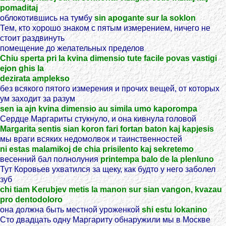
pomaditaj
облокотившись на тумбу
sin apogante sur la soklon
Тем, кто хорошо знаком с пятым измерением, ничего не
стоит раздвинуть
помещение до желательных пределов
Chiu sperta pri la kvina dimensio tute facile povas vastigi
ejon ghis la
dezirata amplekso
без всякого пятого измерения и прочих вещей, от которых
ум заходит за разум
sen ia ajn kvina dimensio au simila umo kaporompa
Сердце Маргариты стукнуло, и она кивнула головой
Margarita sentis sian koron fari fortan baton kaj kapjesis
мы враги всяких недомолвок и таинственностей
ni estas malamikoj de chia prisilento kaj sekretemo
весенний бал полнолуния
printempa balo de la plenluno
Тут Коровьев ухватился за щеку, как будто у него заболел
зуб
chi tiam Kerubjev metis la manon sur sian vangon, kvazau
pro dentodoloro
она должна быть местной уроженкой
shi estu lokanino
Сто двадцать одну Маргариту обнаружили мы в Москве