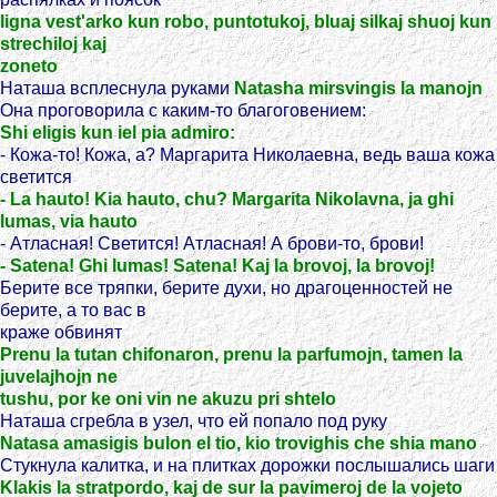
ligna vest'arko kun robo, puntotukoj, bluaj silkaj shuoj kun
strechiloj kaj
zoneto
Наташа всплеснула руками
Natasha mirsvingis la manojn
Она проговорила с каким-то благоговением:
Shi eligis kun iel pia admiro:
- Кожа-то! Кожа, а? Маргарита Николаевна, ведь ваша кожа
светится
- La hauto! Kia hauto, chu? Margarita Nikolavna, ja ghi
lumas, via hauto
- Атласная! Светится! Атласная! А брови-то, брови!
- Satena! Ghi lumas! Satena! Kaj la brovoj, la brovoj!
Берите все тряпки, берите духи, но драгоценностей не
берите, а то вас в
краже обвинят
Prenu la tutan chifonaron, prenu la parfumojn, tamen la
juvelajhojn ne
tushu, por ke oni vin ne akuzu pri shtelo
Наташа сгребла в узел, что ей попало под руку
Natasa amasigis bulon el tio, kio trovighis che shia mano
Стукнула калитка, и на плитках дорожки послышались шаги
Klakis la stratpordo, kaj de sur la pavimeroj de la vojeto