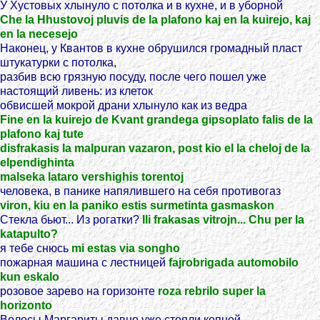
У Хустовых хлынуло с потолка и в кухне, и в уборной
Che la Hhustovoj pluvis de la plafono kaj en la kuirejo, kaj
en la necesejo
Наконец, у Квантов в кухне обрушился громадный пласт
штукатурки с потолка,
разбив всю грязную посуду, после чего пошел уже
настоящий ливень: из клеток
обвисшей мокрой драни хлынуло как из ведра
Fine en la kuirejo de Kvant grandega gipsoplato falis de la
plafono kaj tute
disfrakasis la malpuran vazaron, post kio el la cheloj de la
elpendighinta
malseka lataro vershighis torentoj
человека, в панике напялившего на себя противогаз
viron, kiu en la paniko estis surmetinta gasmaskon
Стекла бьют... Из рогатки?
Ili frakasas vitrojn... Chu per la
katapulto?
я тебе снюсь
mi estas via songho
пожарная машина с лестницей
fajrobrigada automobilo
kun eskalo
розовое зарево на горизонте
roza rebrilo super la
horizonto
Волосы Маргариты давно уже стояли копной