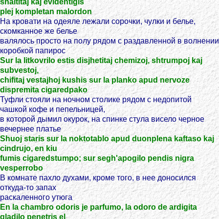
shaltitaj kaj evidentigis
plej kompletan malordon
На кровати на одеяле лежали сорочки, чулки и белье,
скомканное же белье
валялось просто на полу рядом с раздавленной в волнении
коробкой папирос
Sur la litkovrilo estis disjhetitaj chemizoj, shtrumpoj kaj
subvestoj,
chifitaj vestajhoj kushis sur la planko apud nervoze
dispremita cigaredpako
Туфли стояли на ночном столике рядом с недопитой
чашкой кофе и пепельницей,
в которой дымил окурок, на спинке стула висело черное
вечернее платье
Shuoj staris sur la noktotablo apud duonplena kaftaso kaj
cindrujo, en kiu
fumis cigaredstumpo; sur segh'apogilo pendis nigra
vesperrobo
В комнате пахло духами, кроме того, в нее доносился
откуда-то запах
раскаленного утюга
En la chambro odoris je parfumo, la odoro de ardigita
gladilo penetris el