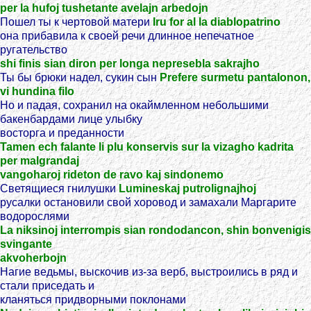
per la hufoj tushetante avelajn arbedojn
Пошел ты к чертовой матери
Iru for al la diablopatrino
она прибавила к своей речи длинное непечатное
ругательство
shi finis sian diron per longa nepresebla sakrajho
Ты бы брюки надел, сукин сын
Prefere surmetu pantalonon,
vi hundina filo
Но и падая, сохранил на окаймленном небольшими
бакенбардами лице улыбку
восторга и преданности
Tamen ech falante li plu konservis sur la vizagho kadrita
per malgrandaj
vangoharoj rideton de ravo kaj sindonemo
Светящиеся гнилушки
Lumineskaj putrolignajhoj
русалки остановили свой хоровод и замахали Маргарите
водорослями
La niksinoj interrompis sian rondodancon, shin bonvenigis
svingante
akvoherbojn
Нагие ведьмы, выскочив из-за верб, выстроились в ряд и
стали приседать и
кланяться придворными поклонами