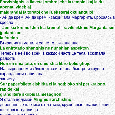
Forvishighis la flavetaj ombroj che la tempioj kaj la du
apenau videblaj
malgrandaj faltoretoj che la eksteraj okulanguloj
- Ай да крем! Ай да крем! - закричала Маргарита, бросаясь в
кресло
- Jen kia kremo! Jen kia kremo! - ravite ekkriis Margarita sin
jрetante en
la fotelon
Втирания изменили ее не только внешне
La enfrotado shanghis ne nur shian aspekton
Теперь в ней во всей, в каждой частице тела, вскипала
радость
Nun en shia tuto, en chiu shia fibro bolis ghojo
На вырванном из блокнота листе она быстро и крупно
карандашом написала
записку
Sur paperfolieto elshirita el la notbloko shi per krajono,
rapide kaj
grandlitere skribis la mesaghon
Я стала ведьмой
Mi ighis sorchistino
деревянные плечики с платьем, кружевные платки, синие
шелковые туфли на
распялках и поясок