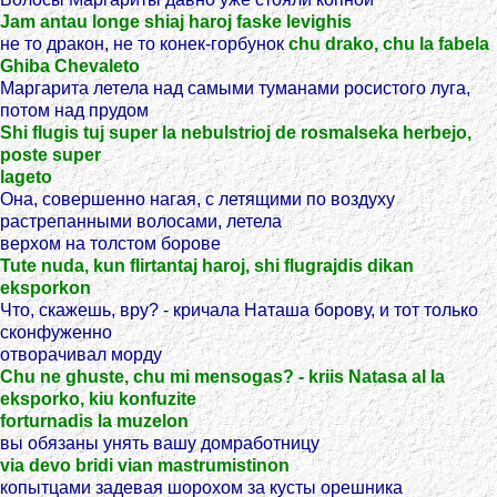
Jam antau longe shiaj haroj faske levighis
не то дракон, не то конек-горбунок
chu drako, chu la fabela
Ghiba Chevaleto
Маргарита летела над самыми туманами росистого луга,
потом над прудом
Shi flugis tuj super la nebulstrioj de rosmalseka herbejo,
poste super
lageto
Она, совершенно нагая, с летящими по воздуху
растрепанными волосами, летела
верхом на толстом борове
Tute nuda, kun flirtantaj haroj, shi flugrajdis dikan
eksporkon
Что, скажешь, вру? - кричала Наташа борову, и тот только
сконфуженно
отворачивал морду
Chu ne ghuste, chu mi mensogas? - kriis Natasa al la
eksporko, kiu konfuzite
forturnadis la muzelon
вы обязаны унять вашу домработницу
via devo bridi vian mastrumistinon
копытцами задевая шорохом за кусты орешника