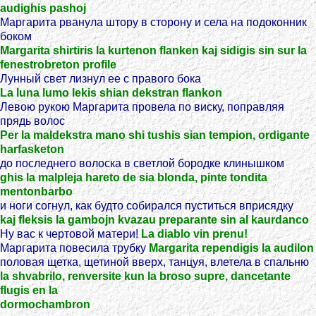
audighis pashoj
Маргарита рванула штору в сторону и села на подоконник
боком
Margarita shirtiris la kurtenon flanken kaj sidigis sin sur la
fenestrobreton profile
Лунный свет лизнул ее с правого бока
La luna lumo lekis shian dekstran flankon
Левою рукою Маргарита провела по виску, поправляя
прядь волос
Per la maldekstra mano shi tushis sian tempion, ordigante
harfasketon
до последнего волоска в светлой бородке клинышком
ghis la malpleja hareto de sia blonda, pinte tondita
mentonbarbo
и ноги согнул, как будто собирался пуститься вприсядку
kaj fleksis la gambojn kvazau preparante sin al kaurdanco
Ну вас к чертовой матери!
La diablo vin prenu!
Маргарита повесила трубку
Margarita rependigis la audilon
половая щетка, щетиной вверх, танцуя, влетела в спальню
la shvabrilo, renversite kun la broso supre, dancetante
flugis en la
dormochambron