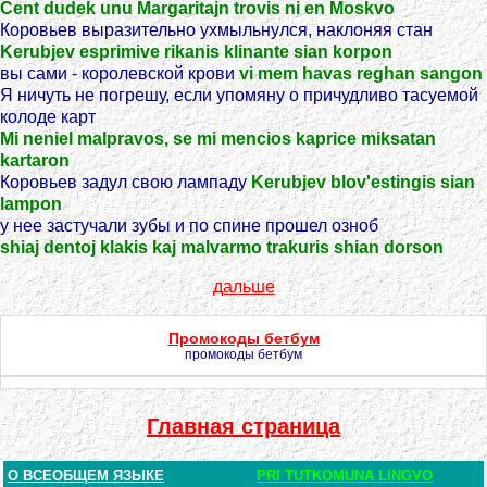
Cent dudek unu Margaritajn trovis ni en Moskvo
Коровьев выразительно ухмыльнулся, наклоняя стан
Kerubjev esprimive rikanis klinante sian korpon
вы сами - королевской крови
vi mem havas reghan sangon
Я ничуть не погрешу, если упомяну о причудливо тасуемой
колоде карт
Mi neniel malpravos, se mi mencios kaprice miksatan
kartaron
Коровьев задул свою лампаду
Kerubjev blov'estingis sian
lampon
у нее застучали зубы и по спине прошел озноб
shiaj dentoj klakis kaj malvarmo trakuris shian dorson
дальше
Промокоды бетбум
промокоды бетбум
Главная страница
О ВСЕОБЩЕМ ЯЗЫКЕ
PRI TUTKOMUNA LINGVO