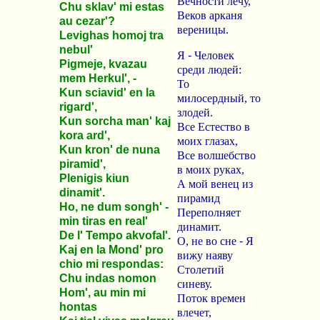
Вечности лечу,
Chu sklav' mi estas
Веков арканя
au cezar'?
вереницы.
Levighas homoj tra
nebul'
Я
-
Человек
Pigmeje, kvazau
среди людей:
mem Herkul', -
То
Kun sciavid' en la
милосердный, то
rigard',
злодей.
Kun sorcha man' kaj
Все Естество в
kora ard',
моих глазах,
Kun kron' de nuna
Все волшебство
piramid',
в моих руках,
Plenigis kiun
А мой венец из
dinamit'.
пирамид
Ho, ne dum songh' -
Переполняет
min tiras en real'
динамит.
De l' Tempo akvofal'.
О, не во сне
-
Я
Kaj en la Mond' pro
вижу наяву
chio mi respondas:
Столетий
Chu indas nomon
синеву.
Hom', au min mi
Поток времен
hontas
влечет,