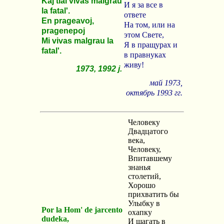
Kaj tial vivas malgrau
И я за все в
la fatal'.
ответе
En prageavoj,
На том, или на
pragenepoj
этом Свете,
Mi vivas malgrau la
Я в пращурах и
fatal'.
в правнуках
живу!
1973, 1992 j.
май 1973,
октябрь 1993 гг.
Человеку
Двадцатого
века,
Человеку,
Впитавшему
знанья
столетий,
Хорошо
прихватить бы
Улыбку в
Por la Hom' de jarcento
охапку
dudeka,
И шагать в