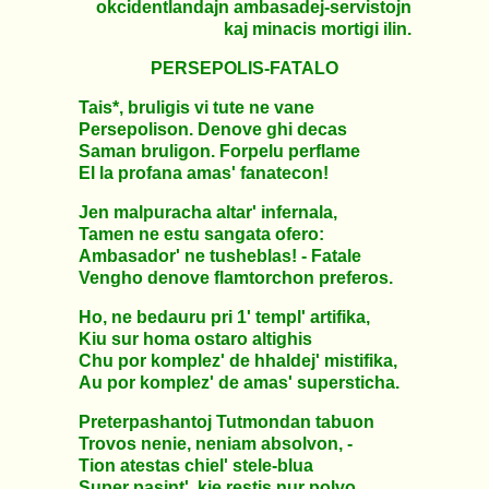
okcidentlandajn ambasadej-servistojn
kaj minacis mortigi ilin.
PERSEPOLIS-FATALO
Tais*, bruligis vi tute ne vane
Persepolison. Denove ghi decas
Saman bruligon. Forpelu perflame
El la profana amas' fanatecon!
Jen malpuracha altar' infernala,
Tamen ne estu sangata ofero:
Ambasador' ne tusheblas! - Fatale
Vengho denove flamtorchon preferos.
Ho, ne bedauru pri 1' templ' artifika,
Kiu sur homa ostaro altighis
Chu por komplez' de hhaldej' mistifika,
Au por komplez' de amas' supersticha.
Preterpashantoj Tutmondan tabuon
Trovos nenie, neniam absolvon, -
Tion atestas chiel' stele-blua
Super pasint', kie restis nur polvo.