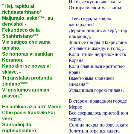
И
с
едые купцы-аксакалы
"Hej, rapidu al
Отпирали свои магазины:
richdastarhhano*
Maljunulo, asker'** , au
- Гей, сюда, за ковры-
dervisho! -
дастарханы! -
Fekundeco de la
Дервиш нищий, аскер
*
, стар
Shahhristano***
иль молод, -
Vin satigos che sama
Золотые плоды Шахристана
tapisho.
Утоляют и жажду, и голод.
Se honoras vi sanktan
Коли чтишь непреложность
Koranon,
Корана,
Kapoklini se povas vi
Коли славишься кротостью
sklave, -
нрава -
Tuj anstatau profunda
Вместо ямы зловещей
zindano****
зиндана
**
Vi gustumos aroman
Усладишься горою пилава.
pilavon."
В старом, праведном городе
En antikva azia urb' Mervo
Мерве
Chio pasis trankvile kaj
Все свершалось пристойно и
vere:
мерно:
Sunradioj de
Солнца искры по зову заката
rughsunsubiro,
Золотили отрепья халата