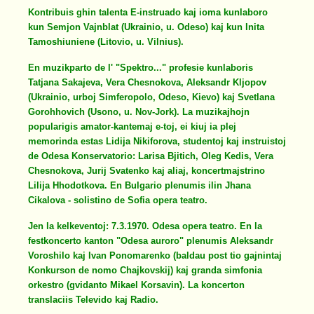
Kontribuis ghin talenta E-instruado kaj ioma kunlaboro
kun Semjon Vajnblat (Ukrainio, u. Odeso) kaj kun Inita
Tamoshiuniene (Litovio, u. Vilnius).
En muzikparto de l' "Spektro..." profesie kunlaboris
Tatjana Sakajeva, Vera Chesnokova, Aleksandr Kljopov
(Ukrainio, urboj Simferopolo, Odeso, Kievo) kaj Svetlana
Gorohhovich (Usono, u. Nov-Jork). La muzikajhojn
popularigis amator-kantemaj e-toj, ei kiuj ia plej
memorinda estas Lidija Nikiforova, studentoj kaj instruistoj
de Odesa Konservatorio: Larisa Bjitich, Oleg Kedis, Vera
Chesnokova, Jurij Svatenko kaj aliaj, koncertmajstrino
Lilija Hhodotkova. En Bulgario plenumis ilin Jhana
Cikalova - solistino de Sofia opera teatro.
Jen la kelkeventoj: 7.3.1970. Odesa opera teatro. En la
festkoncerto kanton "Odesa auroro" plenumis Aleksandr
Voroshilo kaj Ivan Ponomarenko (baldau post tio gajnintaj
Konkurson de nomo Chajkovskij) kaj granda simfonia
orkestro (gvidanto Mikael Korsavin). La koncerton
translaciis Televido kaj Radio.