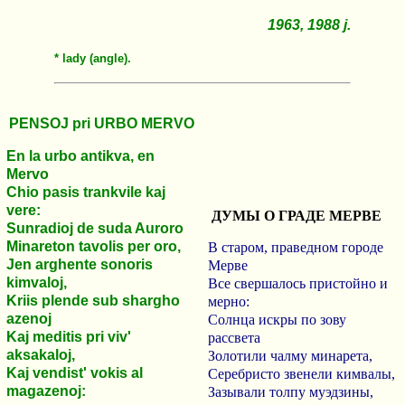
1963, 1988 j.
* lady (angle).
PENSOJ pri URBO MERVO
En la urbo antikva, en
Mervo
Chio pasis trankvile kaj
vere:
ДУМЫ О ГРАДЕ МЕРВЕ
Sunradioj de suda Auroro
Minareton tavolis per oro,
В старом, праведном городе
Jen arghente sonoris
Мерве
kimvaloj,
Все свершалось пристойно и
Kriis plende sub shargho
мерно:
azenoj
Солнца искры по зову
Kaj meditis pri viv'
рассвета
aksakaloj,
Золотили чалму минарета,
Kaj vendist' vokis al
Серебристо звенели кимвалы,
magazenoj:
Зазывали толпу муэдзины,