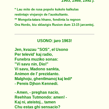
1963, 1988, 1992 j.
* Lau mito de rusa popolo kukolo kalkulas
restintajn vivjarojn de l'auskultanto.
** Mongola-tatara hhano, fondinta la regnon
Ora Hordo, kiu sklavigis Rusion dum 13-15 jarcentoj.
USONO: jaro 1963!
Jen, kvazau "SOS", el Usono
Per televid' kaj radio,
Funebra muziko sonas:
"Vi savu nin, Dio!"
Vi savu, Madono sankta,
Animon de l' prezidanto.
Malghoju, ghentlmanoj kaj ledi*
- Pereis Djhon Kennedi.
- Amen, - preghas nacio,
Reehhas Tutmondo: amen! -
Kaj ni, ateistoj... tamen
Chu estas ghi sensacio?