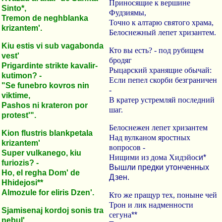
Приносящие к вершине
Sinto*,
Фудзиямы,
Tremon de neghblanka
Точно к алтарю святого храма,
krizantem'.
Белоснежный лепет хризантем.
Kiu estis vi sub vagabonda
Кто вы есть? - под рубищем
vest'
бродяг
Prigardinte strikte kavalir-
Рыцарский хранящие обычай:
kutimon? -
Если пепел скорби безграничен
"Se funebro kovros nin
-
viktime,
В кратер устремляй последний
Pashos ni krateron por
шаг.
protest'".
Белоснежен лепет хризантем
Kion flustris blankpetala
Над вулканом яростных
krizantem'
вопросов -
Super vulkanego, kiu
Нищими из дома Хидэйос
и*
furiozis? -
Вышли предки утонченных
Ho, el regha Dom' de
Дзен.
Hhidejosi**
Almozule for eliris Dzen'.
Кто же пращур тех, поныне чей
Трон и лик надменности
Sjamisenaj kordoj sonis tra
сегуна
**
nebul'