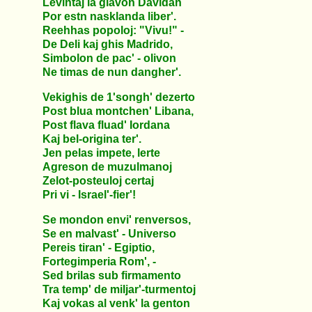
Levintaj la glavon Davidan
Por estn nasklanda liber'.
Reehhas popoloj: "Vivu!" -
De Deli kaj ghis Madrido,
Simbolon de pac' - olivon
Ne timas de nun dangher'.
Vekighis de 1'songh' dezerto
Post blua montchen' Libana,
Post flava fluad' Iordana
Kaj bel-origina ter'.
Jen pelas impete, lerte
Agreson de muzulmanoj
Zelot-posteuloj certaj
Pri vi - Israel'-fier'!
Se mondon envi' renversos,
Se en malvast' - Universo
Pereis tiran' - Egiptio,
Fortegimperia Rom', -
Sed brilas sub firmamento
Tra temp' de miljar'-turmentoj
Kaj vokas al venk' la genton