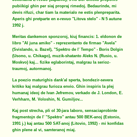
pubiikigi ghin per siaj propraj rimedoj. Bedaurinde, mi
devis rifuzi, char tiam la materialo ne estis plenpreparita.
Aperis ghi pretparte en e-revuo "Litova stelo" - N 5 autune
1992 j.
Meritas dankemon sponzoroj, kiuj financis: 1. eldonon de
libro "Al juna amiko" - reprezentanto de firmao "Avela"
(Svislando, u. Bazel), "Spektro de l' Tempo" - Boris Dolgin
(Usono, u. Chikago), muzik-shatanto Aleks N. (Rusio, u.
Moskvo) kaj... fizike eglaborintaj, malgrau la serioz-
traumoj, autormanoj.
La poezio maturighis dank'al sperta, bondezir-severa
kritiko kaj malgrau furioza envio. Ghin inspiris la plej
humanaj ideoj de Ivan Jefremov, verkado de J. London, E.
Verhharn, M. Voloshin, N. Gumiljov...
Kaj post strecha, pli ol 30-jara laboro, sensaciaprobinte
fragmentojn de l' "Spektro" antau 500 BEK-anoj (Estonio,
1991 j.) kaj antau 500 SAT-anoj (Litovio, 1992) - mi konfidas
ghin plene al vi, samteranoj miaj.