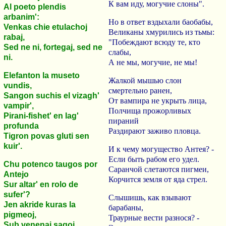
К вам иду, могучие слоны".
Al poeto plendis
arbanim':
Но в ответ вздыхали баобабы,
Venkas chie etulachoj
Великаны хмурились из тьмы:
rabaj,
"Побеждают всюду те, кто
Sed ne ni, fortegaj, sed ne
слабы,
ni.
А не мы, могучие, не мы!
Elefanton la museto
Жалкой мышью слон
vundis,
смертельно ранен,
Sangon suchis el vizagh'
От вампира не укрыть лица,
vampir',
Полчища прожорливых
Pirani-fishet' en lag'
пираний
profunda
Раздирают заживо пловца.
Tigron povas gluti sen
kuir'.
И к чему могущество Антея? -
Если быть рабом его удел.
Chu potenco taugos por
Саранчой слетаются пигмеи,
Antejo
Корчится земля от яда стрел.
Sur altar' en rolo de
sufer'?
Слышишь, как взывают
Jen akride kuras la
барабаны,
pigmeoj,
Траурные вести разнося? -
Sub venenaj sagoj