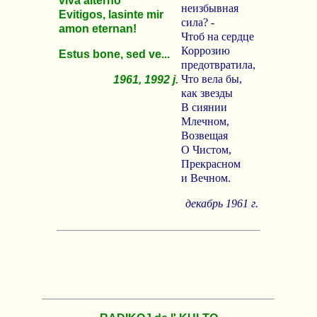
viva alterno
неизбывная
Evitigos, lasinte mir
сила? -
amon eternan!
Чтоб на сердце
Коррозию
Estus bone, sed ve...
предотвратила,
Что вела бы,
1961, 1992 j.
как звезды
В сиянии
Млечном,
Возвещая
О Чистом,
Прекрасном
и Вечном.
декабрь 1961 г.