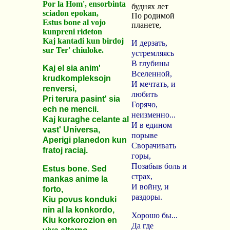
Por la Hom', ensorbinta
буднях лет
sciadon epokan,
По родимой
Estus bone al vojo
планете,
kunpreni rideton
Kaj kantadi kun birdoj
И дерзать,
sur Ter' chiuloke.
устремляясь
В глубины
Kaj el sia anim'
Вселенной,
krudkompleksojn
И мечтать, и
renversi,
любить
Pri terura pasint' sia
Горячо,
ech ne mencii.
неизменно...
Kaj kuraghe celante al
И в едином
vast' Universa,
порыве
Aperigi planedon kun
Сворачивать
fratoj raciaj.
горы,
Позабыв боль и
Estus bone. Sed
страх,
mankas anime la
И войну, и
forto,
раздоры.
Kiu povus konduki
nin al la konkordo,
Хорошо бы...
Kiu korkorozion en
Да где