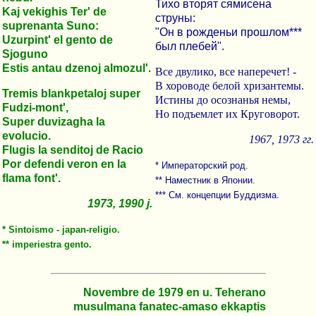
Тихо вторят сямисена
Kaj vekighis Ter' de
струны:
suprenanta Suno:
"Он в рожденьи прошлом***
Uzurpint' el gento de
был плебей".
Sjoguno
Estis antau dzenoj almozul'.
Все двулико, все наперечет! -
В хороводе белой хризантемы.
Tremis blankpetaloj super
Истины до осознанья немы,
Fudzi-mont',
Но подъемлет их Круговорот.
Super duvizagha la
evolucio.
1967, 1973 гг.
Flugis la senditoj de Racio
Por defendi veron en la
* Императорский род.
flama font'.
** Наместник в Японии.
*** См. концепции Буддизма.
1973, 1990 j.
* Sintoismo - japan-religio.
** imperiestra gento.
Novembre de 1979 en u. Teherano
musulmana fanatec-amaso ekkaptis