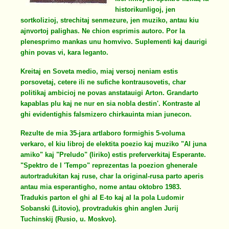
historikunligoj, jen
sortkolizioj, strechitaj senmezure, jen muziko, antau kiu
ajnvortoj palighas. Ne chion esprimis autoro. Por la
plenesprimo mankas unu homvivo. Suplementi kaj daurigi
ghin povas vi, kara leganto.
Kreitaj en Soveta medio, miaj versoj neniam estis
porsovetaj, cetere ili ne sufiche kontrausovetis, char
politikaj ambicioj ne povas anstatauigi Arton. Grandarto
kapablas plu kaj ne nur en sia nobla destin'. Kontraste al
ghi evidentighis falsmizero chirkauinta mian junecon.
Rezulte de mia 35-jara artlaboro formighis 5-voluma
verkaro, el kiu libroj de elektita poezio kaj muziko "Al juna
amiko" kaj "Preludo" (liriko) estis preferverkitaj Esperante.
"Spektro de l 'Tempo" reprezentas la poezion ghenerale
autortradukitan kaj ruse, char la original-rusa parto aperis
antau mia esperantigho, nome antau oktobro 1983.
Tradukis parton el ghi al E-to kaj al la pola Ludomir
Sobanski (Litovio), provtradukis ghin anglen Jurij
Tuchinskij (Rusio, u. Moskvo).