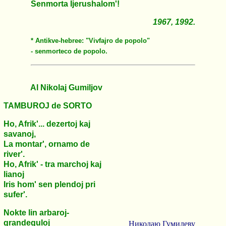
Senmorta Ijerushalom'!
1967, 1992.
* Antikve-hebree: "Vivfajro de popolo"
- senmorteco de popolo.
Al Nikolaj Gumiljov
TAMBUROJ de SORTO
Ho, Afrik'... dezertoj kaj
savanoj,
La montar', ornamo de
river'.
Ho, Afrik' - tra marchoj kaj
lianoj
Iris hom' sen plendoj pri
sufer'.
Nokte lin arbaroj-
grandeguloj
Николаю Гумилеву