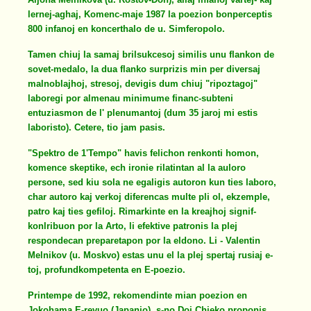
lernej-aghaj, Komenc-maje 1987 la poezion bonperceptis
800 infanoj en koncerthalo de u. Simferopolo.
Tamen chiuj la samaj brilsukcesoj similis unu flankon de
sovet-medalo, la dua flanko surprizis min per diversaj
malnoblajhoj, stresoj, devigis dum chiuj "ripoztagoj"
laboregi por almenau minimume financ-subteni
entuziasmon de l' plenumantoj (dum 35 jaroj mi estis
laboristo). Cetere, tio jam pasis.
"Spektro de 1'Tempo" havis felichon renkonti homon,
komence skeptike, ech ironie rilatintan al la auloro
persone, sed kiu sola ne egaligis autoron kun ties laboro,
char autoro kaj verkoj diferencas multe pli ol, ekzemple,
patro kaj ties gefiloj. Rimarkinte en la kreajhoj signif-
konlribuon por la Arto, li efektive patronis la plej
respondecan preparetapon por la eldono. Li - Valentin
Melnikov (u. Moskvo) estas unu el la plej spertaj rusiaj e-
toj, profundkompetenta en E-poezio.
Printempe de 1992, rekomendinte mian poezion en
Jokohama E-revuo (Japanio), s-no Doi Chieko proponis