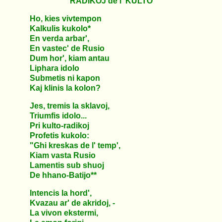
RADIKOJ de l' KULTO
Ho, kies vivtempon
Kalkulis kukolo*
En verda arbar',
En vastec' de Rusio
Dum hor', kiam antau
Liphara idolo
Submetis ni kapon
Kaj klinis la kolon?
Jes, tremis la sklavoj,
Triumfis idolo...
Pri kulto-radikoj
Profetis kukolo:
"Ghi kreskas de l' temp',
Kiam vasta Rusio
Lamentis sub shuoj
De hhano-Batijo**
Intencis la hord',
Kvazau ar' de akridoj, -
La vivon ekstermi,