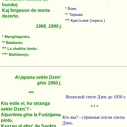
hundoj
* Воин
Kaj forgeson de morta
** Тюрьма
dezerto.
*** Крестьяне (тюркск.)
1966, 1990 j.
* Manghtapisho.
** Batalanto.
*** La shahha lando.
**** Malliberejo.
Al japana sekto Dzen'
ghis 1950 j.
***
Японской секте Дзен до 1950 г.
Kiu estis vi, ho stranga
* * *
sekto Dzen'? -
Alportinta ghis la Fudzijama
Кто вы? - странные изгои секты
pinto,
Дзен,
Kvazau al altar' de Sankta