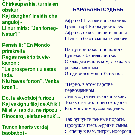
Chirkaupashis, turnis en
БАРАБАНЫ СУДЬБЫ
obskur'
Kaj dangher' insidis che
Африка! Пустыни и саванны...
anguloj -
Гряды гор! Узоры диких рек!
Li nur miris: "Jen forteg-
Африка, сквозь цепкие лианы
Natur'!"
Шел к тебе отважный человек.
Pensis li: "En Mondo
На пути вставали исполины,
primkreita
Бушевала буйная листва...
Regas neskribita viv-
С каждым всплеском, с каждым
kanon':
рыком львиным
"La prosperon tiu estas
Он дивился мощи Естества:
inda,
Kiu havas forton". Venka
"Верно, в этом царстве
kron'!..
первозданном
Лишь один неписаный закон:
Do, la akvofaloj furiozu!
Только тот достоин созиданья,
Kaj vekighu filoj de Afrik'!
Кто могучим духом наделен.
Mi al vi rapidu, ne ripozu, -
Rinoceroj, elefant-anuk'...
Так бушуйте пенные пороги,
Пробуждайтесь Африки сыны!
Tamen knaris verdaj
Я спешу к вам, тигры, носороги,
baobaboj -