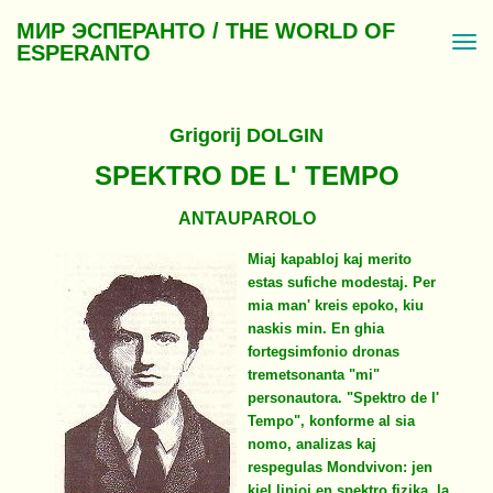
МИР ЭСПЕРАНТО / THE WORLD OF
ESPERANTO
Grigorij DOLGIN
SPEKTRO DE L' TEMPO
ANTAUPAROLO
Miaj kapabloj kaj merito
estas sufiche modestaj. Per
mia man' kreis epoko, kiu
naskis min. En ghia
fortegsimfonio dronas
tremetsonanta "mi"
personautora. "Spektro de l'
Tempo", konforme al sia
nomo, analizas kaj
respegulas Mondvivon: jen
kiel linioj en spektro fizika, la