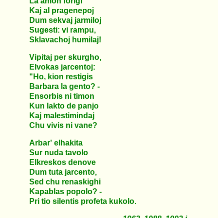
La amon forigi
Kaj al pragenepoj
Dum sekvaj jarmiloj
Sugesti: vi rampu,
Sklavachoj humilaj!
Vipitaj per skurgho,
Elvokas jarcentoj:
"Ho, kion restigis
Barbara la gento? -
Ensorbis ni timon
Kun lakto de panjo
Kaj malestimindaj
Chu vivis ni vane?
Arbar' elhakita
Sur nuda tavolo
Elkreskos denove
Dum tuta jarcento,
Sed chu renaskighi
Kapablas popolo? -
Pri tio silentis profeta kukolo.