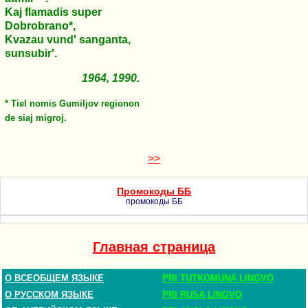
Kaj flamadis super
Dobrobrano*,
Kvazau vund' sanganta,
sunsubir'.
1964, 1990.
* Tiel nomis Gumiljov regionon
de siaj migroj.
>>
Промокоды ББ
промокоды ББ
Главная страница
О ВСЕОБЩЕМ ЯЗЫКЕ
PRI TUTKOMUNA LINGVO
О РУССКОМ ЯЗЫКЕ
PRI RUSA LINGVO