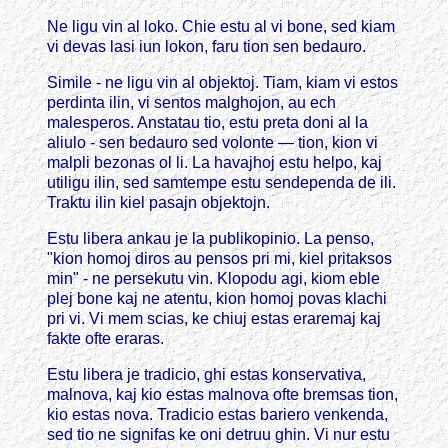
Ne ligu vin al loko. Chie estu al vi bone, sed kiam
vi devas lasi iun lokon, faru tion sen bedauro.
Simile - ne ligu vin al objektoj. Tiam, kiam vi estos
perdinta ilin, vi sentos malghojon, au ech
malesperos. Anstatau tio, estu preta doni al la
aliulo - sen bedauro sed volonte — tion, kion vi
malpli bezonas ol li. La havajhoj estu helpo, kaj
utiligu ilin, sed samtempe estu sendependa de ili.
Traktu ilin kiel pasajn objektojn.
Estu libera ankau je la publikopinio. La penso,
"kion homoj diros au pensos pri mi, kiel pritaksos
min" - ne persekutu vin. Klopodu agi, kiom eble
plej bone kaj ne atentu, kion homoj povas klachi
pri vi. Vi mem scias, ke chiuj estas eraremaj kaj
fakte ofte eraras.
Estu libera je tradicio, ghi estas konservativa,
malnova, kaj kio estas malnova ofte bremsas tion,
kio estas nova. Tradicio estas bariero venkenda,
sed tio ne signifas ke oni detruu ghin. Vi nur estu