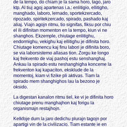
de la tempo, do chiam je la sama horo, tago, jaro
ktp. Al tiuj agoj apartenas i.a.: enlitigio, ellitigho,
manghado, laboro, lernado, sportekzercado,
ripozado, spiritekzercado, spirado, pashado kaj
aliaj. Viajn agojn ritmu, tio signifas, fiksu por chiu
el ili difinitan momenton en la tempo, kiun vi ne
shanghos. Ekzemple, chiutage enlitighu,
endormighu, vekighu kaj ellitighu je difinita horo.
Chiutage komencu kaj finu labori je difinita boro,
se via laborsistemo allasas tion. Zorgu ke longo
kaj frekvento de viaj pashoj estu senshanghaj.
Ankau la spirado estu neshanghigha konceme la
frekventon kaj kapaciton, eksklude de la
momentoj, kiam vi fizike pli aktivas. Tiam la
spirado mem shanghighos lau la bezono je
oksido.
La digestan kanalon ritmu tiel, ke vi je difinita horo
chiutage prenu manghajhon kaj forigu la
organismajn restajhojn.
Kelkfoje dum la jaro dedichu plurajn tagojn por
apartigi vin de la civilizacio. Tiam estante ie en