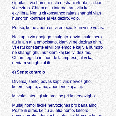
signifas - via humoro estu neshancelebla, tia kian
vi deziras. Chiam estu interne trankvila kaj
ekvilibra. Neniu cirkonstanco rajtas shanghi vian
humoron kontraue al via deziro, volo.
Pensu, ke ne aperu en vi emocio, kiun vi ne volas.
Ne kaptu vin ghojego, malgajo, envio, malespero
au iu ajn alia emocistato, kiam vi ne deziras ghin.
Vi estu konstante ekvilibra emocie kaj via humoro
ne shanghighu, nur kiam kaj kiei vi deziras.
Chiam regu la influon de la impresoj al vi kaj
neniam subighu al ili.
e) Sentokontrolo
Diversaj sentoj povas kapti vin: nervozigho,
kolero, sopiro, amo, abomeno kaj aliaj.
Mi volas atentigi vin precipe pri la nervozigho.
Multaj homoj facile nervozighas pro banalajhoj.
Poste ili diras, ke tiu au alia homo, faktoro
nervozigis ilin, dum estas tute alie. Memoru ke ne