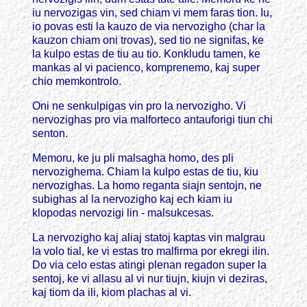
iu nervozigas vin, sed chiam vi mem faras tion. Iu,
io povas esti la kauzo de via nervozigho (char la
kauzon chiam oni trovas), sed tio ne signifas, ke
la kulpo estas de tiu au tio. Konkludu tamen, ke
mankas al vi pacienco, komprenemo, kaj super
chio memkontrolo.
Oni ne senkulpigas vin pro la nervozigho. Vi
nervozighas pro via malforteco antauforigi tiun chi
senton.
Memoru, ke ju pli malsagha homo, des pli
nervozighema. Chiam la kulpo estas de tiu, kiu
nervozighas. La homo reganta siajn sentojn, ne
subighas al la nervozigho kaj ech kiam iu
klopodas nervozigi lin - malsukcesas.
La nervozigho kaj aliaj statoj kaptas vin malgrau
la volo tial, ke vi estas tro malfirma por ekregi ilin.
Do via celo estas atingi plenan regadon super la
sentoj, ke vi allasu al vi nur tiujn, kiujn vi deziras,
kaj tiom da ili, kiom plachas al vi.