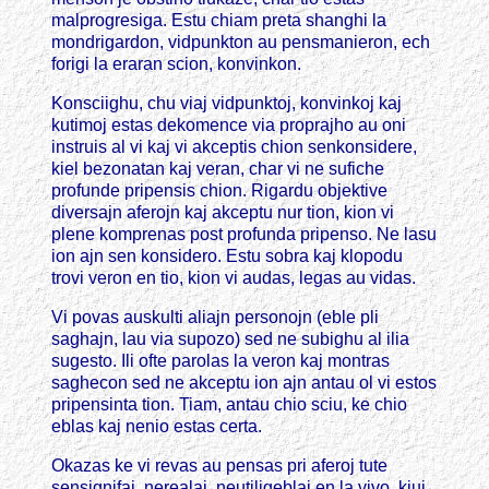
malprogresiga. Estu chiam preta shanghi la
mondrigardon, vidpunkton au pensmanieron, ech
forigi la eraran scion, konvinkon.
Konsciighu, chu viaj vidpunktoj, konvinkoj kaj
kutimoj estas dekomence via proprajho au oni
instruis al vi kaj vi akceptis chion senkonsidere,
kiel bezonatan kaj veran, char vi ne sufiche
profunde pripensis chion. Rigardu objektive
diversajn aferojn kaj akceptu nur tion, kion vi
plene komprenas post profunda pripenso. Ne lasu
ion ajn sen konsidero. Estu sobra kaj klopodu
trovi veron en tio, kion vi audas, legas au vidas.
Vi povas auskulti aliajn personojn (eble pli
saghajn, lau via supozo) sed ne subighu al ilia
sugesto. Ili ofte parolas la veron kaj montras
saghecon sed ne akceptu ion ajn antau ol vi estos
pripensinta tion. Tiam, antau chio sciu, ke chio
eblas kaj nenio estas certa.
Okazas ke vi revas au pensas pri aferoj tute
sensignifaj, nerealaj, neutiligeblaj en la vivo, kiuj