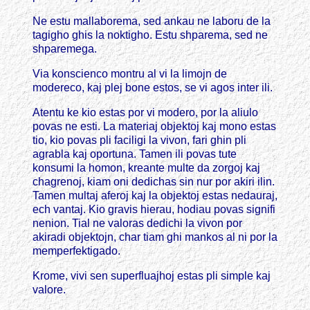
Ne estu mallaborema, sed ankau ne laboru de la
tagigho ghis la noktigho. Estu shparema, sed ne
shparemega.
Via konscienco montru al vi la limojn de
modereco, kaj plej bone estos, se vi agos inter ili.
Atentu ke kio estas por vi modero, por la aliulo
povas ne esti. La materiaj objektoj kaj mono estas
tio, kio povas pli faciligi la vivon, fari ghin pli
agrabla kaj oportuna. Tamen ili povas tute
konsumi la homon, kreante multe da zorgoj kaj
chagrenoj, kiam oni dedichas sin nur por akiri ilin.
Tamen multaj aferoj kaj la objektoj estas nedauraj,
ech vantaj. Kio gravis hierau, hodiau povas signifi
nenion. Tial ne valoras dedichi la vivon por
akiradi objektojn, char tiam ghi mankos al ni por la
memperfektigado.
Krome, vivi sen superfluajhoj estas pli simple kaj
valore.