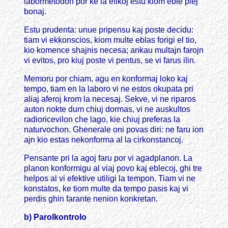
labormetodon por ke la efikoj estu kiom eble plej
bonaj.
Estu prudenta: unue pripensu kaj poste decidu:
tiam vi ekkonscios, kiom multe eblas forigi el tio,
kio komence shajnis necesa; ankau multajn farojn
vi evitos, pro kiuj poste vi pentus, se vi farus ilin.
Memoru por chiam, agu en konformaj loko kaj
tempo, tiam en la laboro vi ne estos okupata pri
aliaj aferoj krom la necesaj. Sekve, vi ne riparos
auton nokte dum chiuj dormas, vi ne auskultos
radioricevilon che lago, kie chiuj preferas la
naturvochon. Ghenerale oni povas diri: ne faru ion
ajn kio estas nekonforma al la cirkonstancoj.
Pensante pri la agoj faru por vi agadplanon. La
planon konformigu al viaj povo kaj eblecoj, ghi tre
helpos al vi efektive utiligi la tempon. Tiam vi ne
konstatos, ke tiom multe da tempo pasis kaj vi
perdis ghin farante nenion konkretan.
b) Parolkontrolo