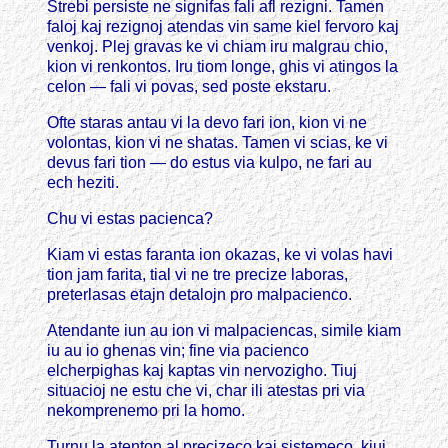
Strebi persiste ne signifas fali afl rezigni. Tamen
faloj kaj rezignoj atendas vin same kiel fervoro kaj
venkoj. Plej gravas ke vi chiam iru malgrau chio,
kion vi renkontos. Iru tiom longe, ghis vi atingos la
celon — fali vi povas, sed poste ekstaru.
Ofte staras antau vi la devo fari ion, kion vi ne
volontas, kion vi ne shatas. Tamen vi scias, ke vi
devus fari tion — do estus via kulpo, ne fari au
ech heziti.
Chu vi estas pacienca?
Kiam vi estas faranta ion okazas, ke vi volas havi
tion jam farita, tial vi ne tre precize laboras,
preterlasas etajn detalojn pro malpacienco.
Atendante iun au ion vi malpaciencas, simile kiam
iu au io ghenas vin; fine via pacienco
elcherpighas kaj kaptas vin nervozigho. Tiuj
situacioj ne estu che vi, char ili atestas pri via
nekomprenemo pri la homo.
Turnu la atenton al precizeco kaj sistemeco, kiuj