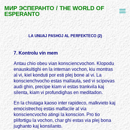
МИР ЭСПЕРАНТО / THE WORLD OF
ESPERANTO
LA UNUAJ PASHOJ AL PERFEKTECO (2)
7. Kontrolu vin mem
Antau chio obeu vian konsciencvochon. Klopodu
enauskultighi en la internan vochon, kiu montras
al vi, kiel konduti por esti plej bone al vi. La
konscienchvocho estas mallauta, sed vi scipovas
audi ghin, precipe kiam vi estas trankvila kaj
silenta, kiam vi profundighas en meditadon.
En la chiutaga kaoso inter rapideco, malkvieto kaj
emocistrechoj estas malfacile al via
konsciencvocho atingi la konscion. Pro tio
plifortigu la vochon, char ghi estas via plej bona
jughanto kaj konsilanto.