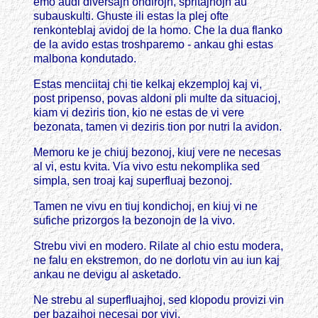
emo audi diversajn ondirojn, spritajhojn au
subauskulti. Ghuste ili estas la plej ofte
renkonteblaj avidoj de la homo. Che la dua flanko
de la avido estas troshparemo - ankau ghi estas
malbona kondutado.
Estas menciitaj chi tie kelkaj ekzemploj kaj vi,
post pripenso, povas aldoni pli multe da situacioj,
kiam vi deziris tion, kio ne estas de vi vere
bezonata, tamen vi deziris tion por nutri la avidon.
Memoru ke je chiuj bezonoj, kiuj vere ne necesas
al vi, estu kvita. Via vivo estu nekomplika sed
simpla, sen troaj kaj superfluaj bezonoj.
Tamen ne vivu en tiuj kondichoj, en kiuj vi ne
sufiche prizorgos la bezonojn de la vivo.
Strebu vivi en modero. Rilate al chio estu modera,
ne falu en ekstremon, do ne dorlotu vin au iun kaj
ankau ne devigu al asketado.
Ne strebu al superfluajhoj, sed klopodu provizi vin
per bazajhoj necesaj por vivi.