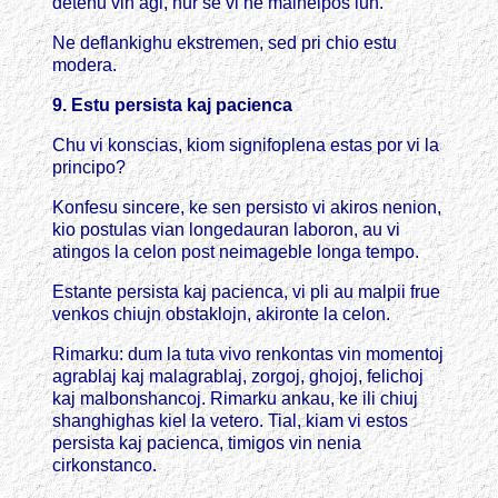
detenu vin agi, nur se vi ne malhelpos iun.
Ne deflankighu ekstremen, sed pri chio estu
modera.
9. Estu persista kaj pacienca
Chu vi konscias, kiom signifoplena estas por vi la
principo?
Konfesu sincere, ke sen persisto vi akiros nenion,
kio postulas vian longedauran laboron, au vi
atingos la celon post neimageble longa tempo.
Estante persista kaj pacienca, vi pli au malpii frue
venkos chiujn obstaklojn, akironte la celon.
Rimarku: dum la tuta vivo renkontas vin momentoj
agrablaj kaj malagrablaj, zorgoj, ghojoj, felichoj
kaj malbonshancoj. Rimarku ankau, ke ili chiuj
shanghighas kiel la vetero. Tial, kiam vi estos
persista kaj pacienca, timigos vin nenia
cirkonstanco.