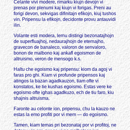
Celante vivi modere, rimarku kiujn devojn vi
prenas por plenumi kaj kiujn vi forigas. Preni au
forigi devon, sekvigas difinitajn efikojn, kiuj tushos
vin. Pripensu la efikojn, decidonte provu antauvidi
ilin.
Volante esti modera, lernu distingi bezonatajhojn
de superfluajhoj, nedaurajhojn de eternajho,
gravecon de banaleco, valoron de senvaloro,
bonon de malbono kaj ankafl egoismon de
altruismo, veron de mensogo k.s.
Haltu che egoismo kaj pripensu: kiom da agoj vi
faras pro ghi. Kiam vi profunde pripensos kaj
atingos la bazan agadkauzon, tiam ofte vi
konstatos, ke tie kushas egoismo. Estas vere ke
egoismo ofte ighas agadkuzo, ech de tiu faro, kiu
shajnis altruisma.
Faronte au celonte ion, pripensu, chu la kauzo ne
estas la emo profiti por vi mem — do egoismo.
Tamen, kiam temas pri bezonataj por vi profitoj, ne