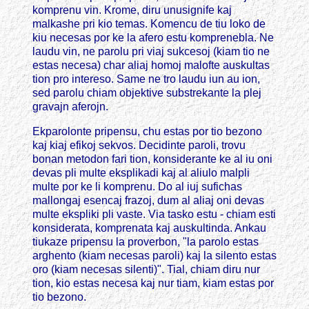
komprenu vin. Krome, diru unusignife kaj
malkashe pri kio temas. Komencu de tiu loko de
kiu necesas por ke la afero estu komprenebla. Ne
laudu vin, ne parolu pri viaj sukcesoj (kiam tio ne
estas necesa) char aliaj homoj malofte auskultas
tion pro intereso. Same ne tro laudu iun au ion,
sed parolu chiam objektive substrekante la plej
gravajn aferojn.
Ekparolonte pripensu, chu estas por tio bezono
kaj kiaj efikoj sekvos. Decidinte paroli, trovu
bonan metodon fari tion, konsiderante ke al iu oni
devas pli multe eksplikadi kaj al aliulo malpli
multe por ke li komprenu. Do al iuj sufichas
mallongaj esencaj frazoj, dum al aliaj oni devas
multe ekspliki pli vaste. Via tasko estu - chiam esti
konsiderata, komprenata kaj auskultinda. Ankau
tiukaze pripensu la proverbon, "la parolo estas
arghento (kiam necesas paroli) kaj la silento estas
oro (kiam necesas silenti)". Tial, chiam diru nur
tion, kio estas necesa kaj nur tiam, kiam estas por
tio bezono.