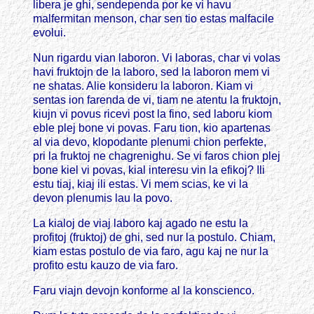
libera je ghi, sendependa por ke vi havu
malfermitan menson, char sen tio estas malfacile
evolui.
Nun rigardu vian laboron. Vi laboras, char vi volas
havi fruktojn de la laboro, sed la laboron mem vi
ne shatas. Alie konsideru la laboron. Kiam vi
sentas ion farenda de vi, tiam ne atentu la fruktojn,
kiujn vi povus ricevi post la fino, sed laboru kiom
eble plej bone vi povas. Faru tion, kio apartenas
al via devo, klopodante plenumi chion perfekte,
pri la fruktoj ne chagrenighu. Se vi faros chion plej
bone kiel vi povas, kial interesu vin la efikoj? Ili
estu tiaj, kiaj ili estas. Vi mem scias, ke vi la
devon plenumis lau la povo.
La kialoj de viaj laboro kaj agado ne estu la
profitoj (fruktoj) de ghi, sed nur la postulo. Chiam,
kiam estas postulo de via faro, agu kaj ne nur la
profito estu kauzo de via faro.
Faru viajn devojn konforme al la konscienco.