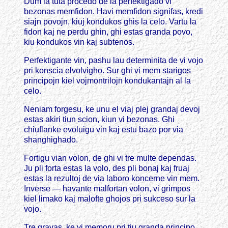
Dum la tuta procedo de la perfektigado vi
bezonas memfidon. Havi memfidon signifas, kredi
siajn povojn, kiuj kondukos ghis la celo. Vartu la
fidon kaj ne perdu ghin, ghi estas granda povo,
kiu kondukos vin kaj subtenos.
Perfektigante vin, pashu lau determinita de vi vojo
pri konscia elvolvigho. Sur ghi vi mem starigos
principojn kiel vojmontrilojn kondukantajn al la
celo.
Neniam forgesu, ke unu el viaj plej grandaj devoj
estas akiri tiun scion, kiun vi bezonas. Ghi
chiuflanke evoluigu vin kaj estu bazo por via
shanghighado.
Fortigu vian volon, de ghi vi tre multe dependas.
Ju pli forta estas la volo, des pli bonaj kaj fruaj
estas la rezultoj de via laboro koncerne vin mem.
Inverse — havante malfortan volon, vi grimpos
kiel limako kaj malofte ghojos pri sukceso sur la
vojo.
Tre gravas, ke vi memoru pri tiu granda principo,