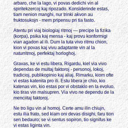
arbaro, che la lago, vi povas dedichi vin al
spiritekzercoj kaj ripozado. Konsiderinde estas,
tiam nenion manghi, nur trinki akvon au
fruktosukojn - mem pripensu pri tia fasto.
Atentu pri viaj biologiaj ritmoj — precipe la fizika
(korpa), psika kaj mensa - kaj provu konformigi
vian agadon al ili. Dum la tuta vivo ritmu chion,
kion vi povas kaj vivu adaptante vin al la
naturritmoj, perfektaj horloghoj.
Gravas, ke vi estu libera. Rigardu, kiel via vivo
dependas de multaj faktoroj - personoj, lokoj,
tradicioj, publikopinio kaj aliaj. Rimarku, kiom ofte
vi estas katenita pro ili. Estu libera je chio, kio
katenas vin, kio estas por vi obstaklo en la evoluo,
kio tiras vin malsupren. Via vivo ne dependu de la
menciitaj faktoroj.
Ne tro ligu vin al homoj. Certe amu ilin chiujn,
estu ilia frato, sed kiam oni devas disighi, faru tion
sen bedauro; se vi sentus sopiron, tio signifus ke
vi estas liginta vin.