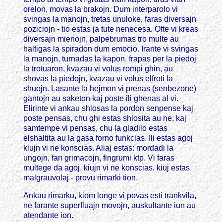
orelon, movas la brakojn. Dum interparolo vi
svingas la manojn, tretas unuloke, faras diversajn
poziciojn - tio estas ja tute nenecesa. Ofte vi kreas
diversajn mienojn, palpebrumas tro multe au
haltigas la spiradon dum emocio. Irante vi svingas
la manojn, turnadas la kapon, frapas per la piedoj
la trotuaron, kvazau vi volus rompi ghin, au
shovas la piedojn, kvazau vi volus elfroti la
shuojn. Lasante la hejmon vi prenas (senbezone)
gantojn au saketon kaj poste ili ghenas al vi.
Elirinte vi ankau shlosas la pordon senpense kaj
poste pensas, chu ghi estas shlosita au ne, kaj
samtempe vi pensas, chu la gladilo estas
elshaltita au la gasa forno funkcias. Ili estas agoj
kiujn vi ne konscias. Aliaj estas: mordadi la
ungojn, fari grimacojn, fingrumi ktp. Vi faras
multege da agoj, kiujn vi ne konscias, kiuj estas
malgrauvolaj - provu rimarki tion.
Ankau rimarku, kiom longe vi povas esti trankvila,
ne farante superfluajn movojn, auskultante iun au
atendante ion.