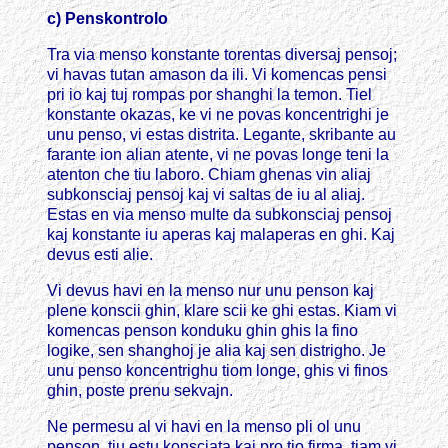
c) Penskontrolo
Tra via menso konstante torentas diversaj pensoj;
vi havas tutan amason da ili. Vi komencas pensi
pri io kaj tuj rompas por shanghi la temon. Tiel
konstante okazas, ke vi ne povas koncentrighi je
unu penso, vi estas distrita. Legante, skribante au
farante ion alian atente, vi ne povas longe teni la
atenton che tiu laboro. Chiam ghenas vin aliaj
subkonsciaj pensoj kaj vi saltas de iu al aliaj.
Estas en via menso multe da subkonsciaj pensoj
kaj konstante iu aperas kaj malaperas en ghi. Kaj
devus esti alie.
Vi devus havi en la menso nur unu penson kaj
plene konscii ghin, klare scii ke ghi estas. Kiam vi
komencas penson konduku ghin ghis la fino
logike, sen shanghoj je alia kaj sen distrigho. Je
unu penso koncentrighu tiom longe, ghis vi finos
ghin, poste prenu sekvajn.
Ne permesu al vi havi en la menso pli ol unu
penson, tiu estu konsciata kaj pro tio firma, tiam vi