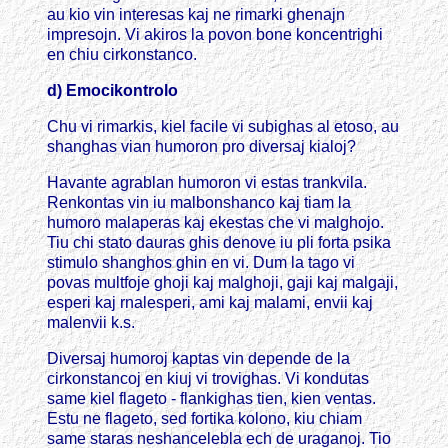
au kio vin interesas kaj ne rimarki ghenajn
impresojn. Vi akiros la povon bone koncentrighi
en chiu cirkonstanco.
d)
Emocikontrolo
Chu vi rimarkis, kiel facile vi subighas al etoso, au
shanghas vian humoron pro diversaj kialoj?
Havante agrablan humoron vi estas trankvila.
Renkontas vin iu malbonshanco kaj tiam la
humoro malaperas kaj ekestas che vi malghojo.
Tiu chi stato dauras ghis denove iu pli forta psika
stimulo shanghos ghin en vi. Dum la tago vi
povas multfoje ghoji kaj malghoji, gaji kaj malgaji,
esperi kaj rnalesperi, ami kaj malami, envii kaj
malenvii k.s.
Diversaj humoroj kaptas vin depende de la
cirkonstancoj en kiuj vi trovighas. Vi kondutas
same kiel flageto - flankighas tien, kien ventas.
Estu ne flageto, sed fortika kolono, kiu chiam
same staras neshancelebla ech de uraganoj. Tio