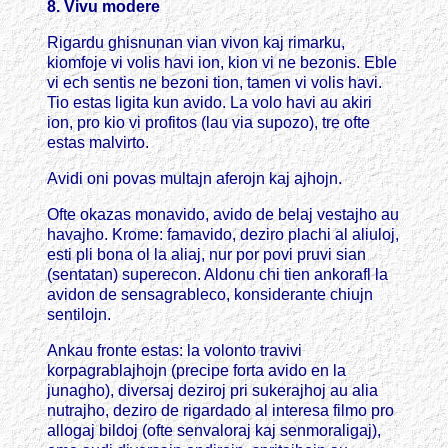
8. Vivu modere
Rigardu ghisnunan vian vivon kaj rimarku,
kiomfoje vi volis havi ion, kion vi ne bezonis. Eble
vi ech sentis ne bezoni tion, tamen vi volis havi.
Tio estas ligita kun avido. La volo havi au akiri
ion, pro kio vi profitos (lau via supozo), tre ofte
estas malvirto.
Avidi oni povas multajn aferojn kaj ajhojn.
Ofte okazas monavido, avido de belaj vestajho au
havajho. Krome: famavido, deziro plachi al aliuloj,
esti pli bona ol la aliaj, nur por povi pruvi sian
(sentatan) superecon. Aldonu chi tien ankorafl la
avidon de sensagrableco, konsiderante chiujn
sentilojn.
Ankau fronte estas: la volonto travivi
korpagrablajhojn (precipe forta avido en la
junagho), diversaj deziroj pri sukerajhoj au alia
nutrajho, deziro de rigardado al interesa filmo pro
allogaj bildoj (ofte senvaloraj kaj senmoraligaj),