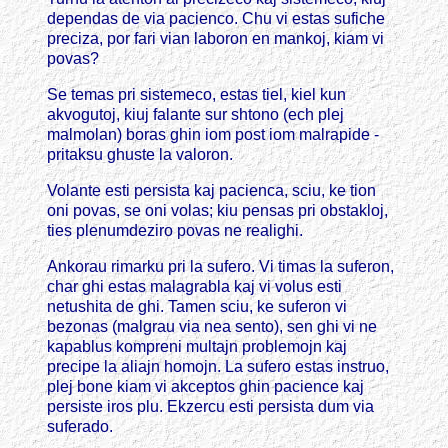
dependas de via pacienco. Chu vi estas sufiche
preciza, por fari vian laboron en mankoj, kiam vi
povas?
Se temas pri sistemeco, estas tiel, kiel kun
akvogutoj, kiuj falante sur shtono (ech plej
malmolan) boras ghin iom post iom malrapide -
pritaksu ghuste la valoron.
Volante esti persista kaj pacienca, sciu, ke tion
oni povas, se oni volas; kiu pensas pri obstakloj,
ties plenumdeziro povas ne realighi.
Ankorau rimarku pri la sufero. Vi timas la suferon,
char ghi estas malagrabla kaj vi volus esti
netushita de ghi. Tamen sciu, ke suferon vi
bezonas (malgrau via nea sento), sen ghi vi ne
kapablus kompreni multajn problemojn kaj
precipe la aliajn homojn. La sufero estas instruo,
plej bone kiam vi akceptos ghin pacience kaj
persiste iros plu. Ekzercu esti persista dum via
suferado.