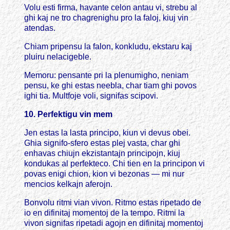
Volu esti firma, havante celon antau vi, strebu al
ghi kaj ne tro chagrenighu pro la faloj, kiuj vin
atendas.
Chiam pripensu la falon, konkludu, ekstaru kaj
pluiru nelacigeble.
Memoru: pensante pri la plenumigho, neniam
pensu, ke ghi estas neebla, char tiam ghi povos
ighi tia. Multfoje voli, signifas scipovi.
10. Perfektigu vin mem
Jen estas la lasta principo, kiun vi devus obei.
Ghia signifo-sfero estas plej vasta, char ghi
enhavas chiujn ekzistantajn principojn, kiuj
kondukas al perfekteco. Chi tien en la principon vi
povas enigi chion, kion vi bezonas — mi nur
mencios kelkajn aferojn.
Bonvolu ritmi vian vivon. Ritmo estas ripetado de
io en difinitaj momentoj de la tempo. Ritmi la
vivon signifas ripetadi agojn en difinitaj momentoj