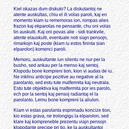
Kiel okazas dum diskuto? La diskutantoj ne
atente auskultas, chiu el ili volas paroli, kaj en
momento kiam iu rememoras ion, rompas alies
frazon kaj ekparolas ne pensante, chu oni volas
lin auskulti. Kaj oni povas alie - sidi trankvile,
atente elauskulti, eventuale noti siajn pensojn,
rimarkojn kaj poste (kiam iu estos fininta sian
elparolon) komenci paroli.
Memoru, auskultante iun silentu ne nur per la
busho, sed ankau per la menso kaj sentoj.
Klopodu bone kompreni tion, kion vi audas de iu.
Ne inklinu anticipe pozitive au negative al la
parolanto, sed estu tute malfermita kaj neutrala.
Estu tute objektiva kaj malfermita por ies parolo,
ech por la sentoj kaj pensoj radiantaj el la
parolanto. Lernu bone kompreni la aliulon.
Kiam vi estas parolanta esprimadu koncize tion,
kio estas grava, ne trolongigu la elparolon, sed
klare kaj kompreneble prezentu viajn pensojn
klopodante precipe pri tio, ke la auskultantoj