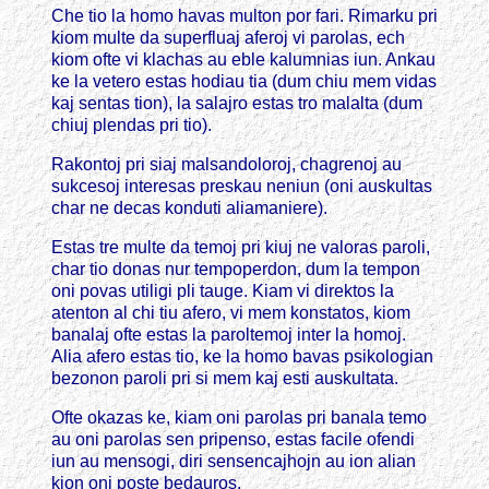
Che tio la homo havas multon por fari. Rimarku pri
kiom multe da superfluaj aferoj vi parolas, ech
kiom ofte vi klachas au eble kalumnias iun. Ankau
ke la vetero estas hodiau tia (dum chiu mem vidas
kaj sentas tion), la salajro estas tro malalta (dum
chiuj plendas pri tio).
Rakontoj pri siaj malsandoloroj, chagrenoj au
sukcesoj interesas preskau neniun (oni auskultas
char ne decas konduti aliamaniere).
Estas tre multe da temoj pri kiuj ne valoras paroli,
char tio donas nur tempoperdon, dum la tempon
oni povas utiligi pli tauge. Kiam vi direktos la
atenton al chi tiu afero, vi mem konstatos, kiom
banalaj ofte estas la paroltemoj inter la homoj.
Alia afero estas tio, ke la homo bavas psikologian
bezonon paroli pri si mem kaj esti auskultata.
Ofte okazas ke, kiam oni parolas pri banala temo
au oni parolas sen pripenso, estas facile ofendi
iun au mensogi, diri sensencajhojn au ion alian
kion oni poste bedauros.