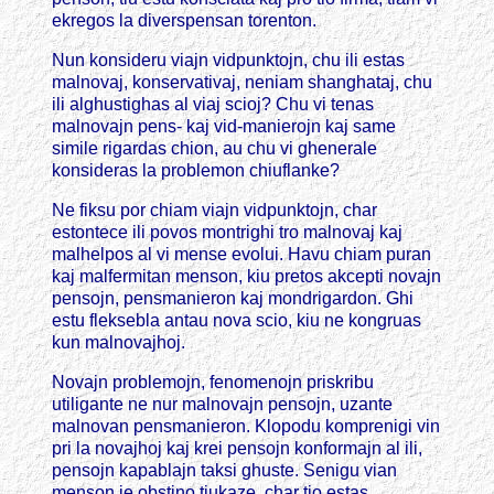
ekregos la diverspensan torenton.
Nun konsideru viajn vidpunktojn, chu ili estas
malnovaj, konservativaj, neniam shanghataj, chu
ili alghustighas al viaj scioj? Chu vi tenas
malnovajn pens- kaj vid-manierojn kaj same
simile rigardas chion, au chu vi ghenerale
konsideras la problemon chiuflanke?
Ne fiksu por chiam viajn vidpunktojn, char
estontece ili povos montrighi tro malnovaj kaj
malhelpos al vi mense evolui. Havu chiam puran
kaj malfermitan menson, kiu pretos akcepti novajn
pensojn, pensmanieron kaj mondrigardon. Ghi
estu fleksebla antau nova scio, kiu ne kongruas
kun malnovajhoj.
Novajn problemojn, fenomenojn priskribu
utiligante ne nur malnovajn pensojn, uzante
malnovan pensmanieron. Klopodu komprenigi vin
pri la novajhoj kaj krei pensojn konformajn al ili,
pensojn kapablajn taksi ghuste. Senigu vian
menson je obstino tiukaze, char tio estas