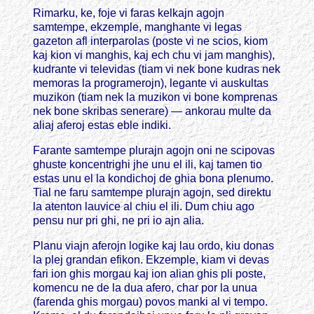
Rimarku, ke, foje vi faras kelkajn agojn
samtempe, ekzemple, manghante vi legas
gazeton afl interparolas (poste vi ne scios, kiom
kaj kion vi manghis, kaj ech chu vi jam manghis),
kudrante vi televidas (tiam vi nek bone kudras nek
memoras la programerojn), legante vi auskultas
muzikon (tiam nek la muzikon vi bone komprenas
nek bone skribas senerare) — ankorau multe da
aliaj aferoj estas eble indiki.
Farante samtempe plurajn agojn oni ne scipovas
ghuste koncentrighi jhe unu el ili, kaj tamen tio
estas unu el la kondichoj de ghia bona plenumo.
Tial ne faru samtempe plurajn agojn, sed direktu
la atenton lauvice al chiu el ili. Dum chiu ago
pensu nur pri ghi, ne pri io ajn alia.
Planu viajn aferojn logike kaj lau ordo, kiu donas
la plej grandan efikon. Ekzemple, kiam vi devas
fari ion ghis morgau kaj ion alian ghis pli poste,
komencu ne de la dua afero, char por la unua
(farenda ghis morgau) povos manki al vi tempo.