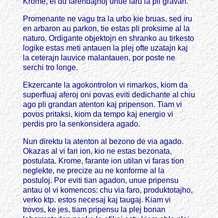
Krome, el du farendajhoj unue faru la pli gravan.
Promenante ne vagu tra la urbo kie bruas, sed iru
en arbaron au parkon, tie estas pli proksime al la
naturo. Ordigante objektojn en shranko au tirkesto
logike estas meti antauen la plej ofte uzatajn kaj
la ceterajn lauvice malantauen, por poste ne
serchi tro longe.
Ekzercante la agokontrolon vi rimarkos, kiom da
superfluaj aferoj oni povas eviti dedichante al chiu
ago pli grandan atenton kaj pripenson. Tiam vi
povos pritaksi, kiom da tempo kaj energio vi
perdis pro la senkonsidera agado.
Nun direktu la atenton al bezono de via agado.
Okazas al vi fari ion, kio ne estas bezonata,
postulata. Krome, farante ion utilan vi faras tion
neglekte, ne precize au ne konforme al la
postuloj. Por eviti tian agadon, unue pripensu
antau ol vi komencos: chu via faro, produktotajho,
verko ktp. estos necesaj kaj taugaj. Kiam vi
trovos, ke jes, tiam pripensu la plej bonan