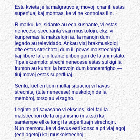
Estu kvieta je la malgrauvolaj movoj, char ili estas
superfluaj kaj montras, ke vi ne kontrolas ilin.
Rimarku, ke, sidante au ech kushante, vi estas
nenecese strechanta viajn muskolojn, ekz. vi
kunpremas la makzelojn au la manojn dum
legado au televidado. Ankau viaj brakmuskoloj
ofte estas strechataj dum ili povas malstrechighi
kaj libere fali, influante plibonigon de la animstato.
Tipa ekzemplo: strechi nenecese estas sulkigi la
frunton au kuntiri la brovojn dum koncentrigho —
tiuj movoj estas superfluaj.
Sentu, kiel en tiom multaj situacioj vi havas
strechitaj (tute nenecese) muskolojn de la
membroj, torso au vizagho.
Leginte pri savasano vi ekscios, kiel fari la
malstrechon de la organismo (rilakso) kaj
samtempe eflke forigi la superfluajn strechojn.
Nun memoru, ke vi devus esti konscia pri viaj agoj
(ech agetoj) kaj muskolstrechoj.