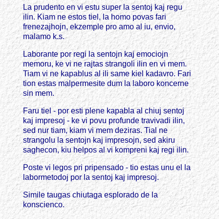
La prudento en vi estu super la sentoj kaj regu
ilin. Kiam ne estos tiel, la homo povas fari
frenezajhojn, ekzemple pro amo al iu, envio,
malamo k.s.
Laborante por regi la sentojn kaj emociojn
memoru, ke vi ne rajtas strangoli ilin en vi mem.
Tiam vi ne kapablus al ili same kiel kadavro. Fari
tion estas malpermesite dum la laboro koncerne
sin mem.
Faru tiel - por esti plene kapabla al chiuj sentoj
kaj impresoj - ke vi povu profunde travivadi ilin,
sed nur tiam, kiam vi mem deziras. Tial ne
strangolu la sentojn kaj impresojn, sed akiru
saghecon, kiu helpos al vi kompreni kaj regi ilin.
Poste vi legos pri pripensado - tio estas unu el la
labormetodoj por la sentoj kaj impresoj.
Simile taugas chiutaga esplorado de la
konscienco.