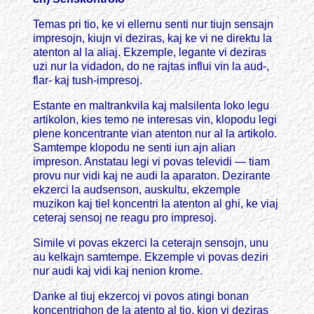
Temas pri tio, ke vi ellernu senti nur tiujn sensajn
impresojn, kiujn vi deziras, kaj ke vi ne direktu la
atenton al la aliaj. Ekzemple, legante vi deziras
uzi nur la vidadon, do ne rajtas influi vin la aud-,
flar- kaj tush-impresoj.
Estante en maltrankvila kaj malsilenta loko legu
artikolon, kies temo ne interesas vin, klopodu legi
plene koncentrante vian atenton nur al la artikolo.
Samtempe klopodu ne senti iun ajn alian
impreson. Anstatau legi vi povas televidi — tiam
provu nur vidi kaj ne audi la aparaton. Dezirante
ekzerci la audsenson, auskultu, ekzemple
muzikon kaj tiel koncentri la atenton al ghi, ke viaj
ceteraj sensoj ne reagu pro impresoj.
Simile vi povas ekzerci la ceterajn sensojn, unu
au kelkajn samtempe. Ekzemple vi povas deziri
nur audi kaj vidi kaj nenion krome.
Danke al tiuj ekzercoj vi povos atingi bonan
koncentrighon de la atento al tio, kion vi deziras