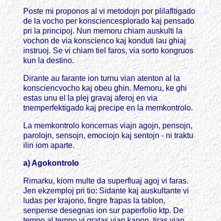
Poste mi proponos al vi metodojn por plilafltigado
de la vocho per konsciencesplorado kaj pensado
pri la principoj. Nun memoru chiam auskulti la
vochon de via konscienco kaj konduti lau ghiaj
instruoj. Se vi chiam tiel faros, via sorto kongruos
kun la destino.
Dirante au farante ion turnu vian atenton al la
konsciencvocho kaj obeu ghin. Memoru, ke ghi
estas unu el la plej gravaj aferoj en via
tnemperfektigado kaj precipe en la memkontrolo.
La memkontrolo koncernas viajn agojn, pensojn,
parolojn, sensojn, emociojn kaj sentojn - ni traktu
ilin iom aparte.
a) Agokontrolo
Rimarku, kiom multe da superfluaj agoj vi faras.
Jen ekzemploj pri tio: Sidante kaj auskultante vi
ludas per krajono, fingre frapas la tablon,
senpense desegnas ion sur paperfolio ktp. De
tempo al tempo vi gratas vian kapon, tiras vian