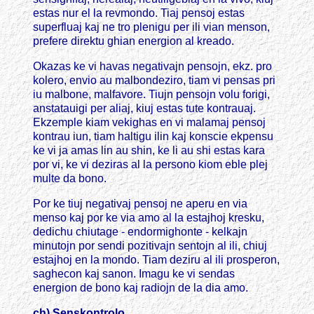
estas nur el la revmondo. Tiaj pensoj estas
superfluaj kaj ne tro plenigu per ili vian menson,
prefere direktu ghian energion al kreado.
Okazas ke vi havas negativajn pensojn, ekz. pro
kolero, envio au malbondeziro, tiam vi pensas pri
iu malbone, malfavore. Tiujn pensojn volu forigi,
anstatauigi per aliaj, kiuj estas tute kontrauaj.
Ekzemple kiam vekighas en vi malamaj pensoj
kontrau iun, tiam haltigu ilin kaj konscie ekpensu
ke vi ja amas lin au shin, ke li au shi estas kara
por vi, ke vi deziras al la persono kiom eble plej
multe da bono.
Por ke tiuj negativaj pensoj ne aperu en via
menso kaj por ke via amo al la estajhoj kresku,
dedichu chiutage - endormighonte - kelkajn
minutojn por sendi pozitivajn sentojn al ili, chiuj
estajhoj en la mondo. Tiam deziru al ili prosperon,
saghecon kaj sanon. Imagu ke vi sendas
energion de bono kaj radiojn de la dia amo.
ch) Senskontrolo