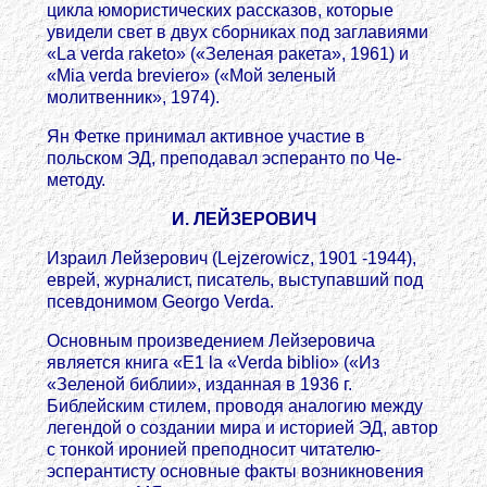
цикла юмористических рассказов, которые
увидели свет в двух сборниках под заглавиями
«La verda raketo» («Зеленая ракета», 1961) и
«Mia verda breviero» («Мой зеленый
молитвенник», 1974).
Ян Фетке принимал активное участие в
польском ЭД, преподавал эсперанто по Че-
методу.
И. ЛЕЙЗЕРОВИЧ
Израил Лейзерович (Lejzerowicz, 1901 -1944),
еврей, журналист, писатель, выступавший под
псевдонимом Georgo Verda.
Основным произведением Лейзеровича
является книга «Е1 la «Verda biblio» («Из
«Зеленой библии», изданная в 1936 г.
Библейским стилем, проводя аналогию между
легендой о создании мира и историей ЭД, автор
с тонкой иронией преподносит читателю-
эсперантисту основные факты возникновения