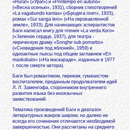
«Hura!» («Ура!») и «Printempo en autuno»
(«Весна осенью», 1931), сборник стихотворений
«La vagabundo kantas» («Бродяга поет», 1933),
роман «Sur sanga tero» («На окровавленной
земле», 1933). Для начинающих эсперантистов
Баги написал книгу для чтения «La verda Кого»
(«Зеленое сердце, 1937), для театра -
лирическую драму «Songhe sub pomarbo»
(«Сновидения под яблоней», 1959) и
одноактные пьесы под общим заглавием «En
maskobalo» («На маскараде», изданные в 1977
г. после смерти автора).
Баги был романтиком, лириком, гуманистом-
воспитателем, преданным продолжателем идей
Л. Л. Заменгофа, сторонником внутреннего
развития языка без иноязычных
заимствований.
Тематика произведений Баги и диапазон
литературных жанров широки, но далеко не
всегда его сочинения отличаются необходимой
завершенностью. Они рассчитаны на среднего