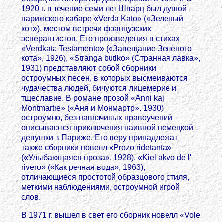
1920 г. в течение семи лет Шварц был душой
парижского кабаре «Verda Kato» («Зеленый
кот»), местом встречи французских
эсперантистов. Его произведения в стихах
«Verdkata Testamento» («Завещание Зеленого
кота», 1926), «Stranga butiko» (Странная лавка»,
1931) представляют собой сборники
остроумных песен, в которых высмеиваются
чудачества людей, бичуются лицемерие и
тщеславие. В романе прозой «Anni kaj
Montmartre» («Аня и Монмартр», 1930)
остроумно, без навязчивых нравоучений
описываются приключения наивной немецкой
девушки в Париже. Его перу принадлежат
также сборники новелл «Prozo ridetanta»
(«Улыбающаяся проза», 1928), «Kiel akvo de l'
rivero» («Как речная вода», 1963),
отличающиеся простотой образцового стиля,
меткими наблюдениями, остроумной игрой
слов.
В 1971 г. вышел в свет его сборник новелл «Vole