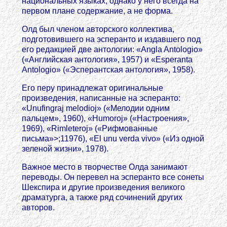
национальных языках, однако у него всегда на
первом плане содержание, а не форма.
Олд был членом авторского коллектива,
подготовившего на эсперанто и издавшего под
его редакцией две антологии: «Angla Antologio»
(«Английская антология», 1957) и «Esperanta
Antologio» («Эсперантская антология», 1958).
Его перу принадлежат оригинальные
произведения, написанные на эсперанто:
«Unufingraj melodioj» («Мелодии одним
пальцем», 1960), «Humoroj» («Настроения»,
1969), «Rimleteroj» («Рифмованные
письма»>;11976), «El unu verda vivo» («Из одной
зеленой жизни», 1978).
Важное место в творчестве Олда занимают
переводы. Он перевел на эсперанто все сонеты
Шекспира и другие произведения великого
драматурга, а также ряд сочинений других
авторов.