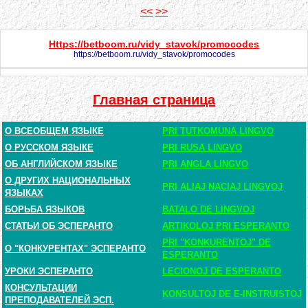
<<
>>
Https://betboom.ru/vidy_stavok/promocodes
https://betboom.ru/vidy_stavok/promocodes
Главная страница
О ВСЕОБЩЕМ ЯЗЫКЕ
PRI TUTKOMUNA LINGVO
О РУССКОМ ЯЗЫКЕ
PRI RUSA LINGVO
ОБ АНГЛИЙСКОМ ЯЗЫКЕ
PRI ANGLA LINGVO
О ДРУГИХ НАЦИОНАЛЬНЫХ
PRI ALIAJ NACIAJ LINGVOJ
ЯЗЫКАХ
БОРЬБА ЯЗЫКОВ
BATALO DE LINGVOJ
СТАТЬИ ОБ ЭСПЕРАНТО
ARTIKOLOJ PRI ESPERANTO
PRI "KONKURENTOJ" DE
О "КОНКУРЕНТАХ" ЭСПЕРАНТО
ESPERANTO
УРОКИ ЭСПЕРАНТО
LECIONOJ DE ESPERANTO
КОНСУЛЬТАЦИИ
KONSULTOJ DE E-INSTRUISTOJ
ПРЕПОДАВАТЕЛЕЙ ЭСП.