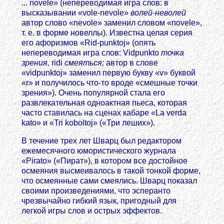
... novele» (непереводимая игра слов: в
высказывании «vole-nevole»
волей-неволей
автор слово «nevole» заменил словом «novele»,
т. е. в форме новеллы). Известна целая серия
его афоризмов «Rid-punktoj» (опять
непереводимая игра слов: Vidpunkto
точка
зрения,
ridi
смеяться;
автор в слове
«vidpunktoj» заменил первую букву «v» буквой
«r» и получилось что-то вроде «смешные точки
зрения»). Очень популярной стала его
развлекательная одноактная пьеса, которая
часто ставилась на сценах кабаре «La verda
kato» и «Tri koboltoj» («Три леших»).
В течение трех лет Шварц был редактором
ежемесячного юмористического журнала
«Pirato» («Пират»), в котором все достойное
осмеяния высмеивалось в такой тонкой форме,
что осмеянные сами смеялись. Шварц показал
своими произведениями, что эсперанто
чрезвычайно гибкий язык, пригодный для
легкой игры слов и острых эффектов.