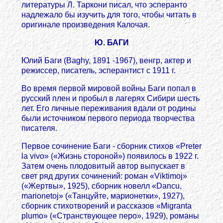
литературы Л. Таркони писал, что эсперанто
надлежало бы изучить для того, чтобы читать в
оригинале произведения Калочая.
Ю. БАГИ
Юлий Баги (Baghy, 1891 -1967), венгр, актер и
режиссер, писатель, эсперантист с 1911 г.
Во время первой мировой войны Баги попал в
русский плен и пробыл в лагерях Сибири шесть
лет. Его личные переживания вдали от родины
были источником первого периода творчества
писателя.
Первое сочинение Баги - сборник стихов «Preter
la vivo» («Жизнь стороной») появилось в 1922 г.
Затем очень плодовитый автор выпускает в
свет ряд других сочинений: роман «Viktimoj»
(«Жертвы», 1925), сборник новелл «Dancu,
marionetoj» («Танцуйте, марионетки», 1927),
сборник стихотворений и рассказов «Migranta
plumo» («Странствующее перо», 1929), романы