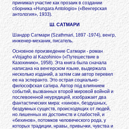
принимал участие как прозаик в создании
сборника «Hungara Antologio» («Венгерская
антология», 1933).
Ш. САТМАРИ
Шандор Сатмари (Szathmari, 1897 -1974), венгр,
инженер-механик, писатель.
Основное произведение Сатмари - роман
«Vojagho al Kazohinio» («Путешествие в
Казохинию», 1958). Эта книга была сначала
написана на венгерском языке, выдержала
несколько изданий, а затем сам автор перевел
ее на эсперанто. Это острая социально-
философская сатира. Автор под влиянием
событий, вызванных второй мировой войной и
послевоенной неурядицей, изображает два
фантастических мира: «хинов», бездушных,
бездумных существ, происходящих от людей,
но лишенных их достоинств и слабостей, и
«бехинов», потомков человеческого рода, у
которых традиции, нравы, привычки, чувства и