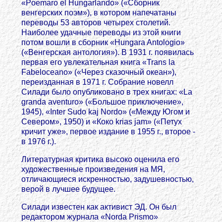
«Poemaro el Hungarlando» («Сборник
венгерских поэм»), в котором напечатаны
переводы 53 авторов четырех столетий.
Наиболее удачные переводы из этой книги
потом вошли в сборник «Hungara Antologio»
(«Венгерская антология»). В 1931 г. появилась
первая его увлекательная книга «Trans la
Fabeloceano» («Через сказочный океан»),
переизданная в 1971 г. Собрание новелл
Силади было опубликовано в трех книгах: «La
granda aventuro» («Большое приключение»,
1945), «Inter Sudo kaj Nordo» («Между Югом и
Севером», 1950) и «Коко krias jam» («Петух
кричит уже», первое издание в 1955 г., второе -
в 1976 г.).
Литературная критика высоко оценила его
художественные произведения на МЯ,
отличающиеся искренностью, задушевностью,
верой в лучшее будущее.
Силади известен как активист ЭД. Он был
редактором журнала «Norda Prismo»