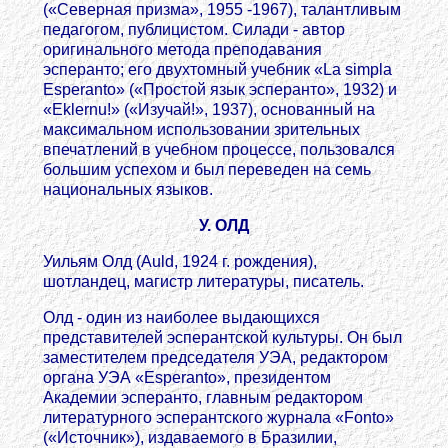
(«Северная призма», 1955 -1967), талантливым
педагогом, публицистом. Силади - автор
оригинального метода преподавания
эсперанто; его двухтомный учебник «La simpla
Esperanto» («Простой язык эсперанто», 1932) и
«Eklernu!» («Изучай!», 1937), основанный на
максимальном использовании зрительных
впечатлений в учебном процессе, пользовался
большим успехом и был переведен на семь
национальных языков.
У. ОЛД
Уильям Олд (Auld, 1924 г. рождения),
шотландец, магистр литературы, писатель.
Олд - один из наиболее выдающихся
представителей эсперантской культуры. Он был
заместителем председателя УЭА, редактором
органа УЭА «Esperanto», президентом
Академии эсперанто, главным редактором
литературного эсперантского журнала «Fonto»
(«Источник»), издаваемого в Бразилии,