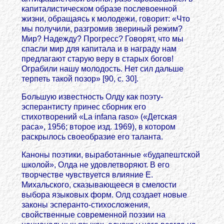
капиталистическом образе послевоенной
жизни, обращаясь к молодежи, говорит: «Что
мы получили, разгромив звериный режим?
Мир? Надежду? Прогресс? Говорят, что мы
спасли мир для капитала и в награду нам
предлагают старую веру в старых богов!
Ограбили нашу молодость. Нет сил дальше
терпеть такой позор» [90, с. 30].
Большую известность Олду как поэту-
эсперантисту принес сборник его
стихотворений «La infana raso» («Детская
раса», 1956; второе изд. 1969), в котором
раскрылось своеобразие его таланта.
Каноны поэтики, выработанные «будапештской
школой», Олда не удовлетворяют. В его
творчестве чувствуется влияние Е.
Михальского, сказывающееся в смелости
выбора языковых форм. Олд создает новые
законы эсперанто-стихосложения,
свойственные современной поэзии на