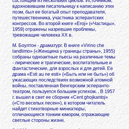
состоящим из нескольких циклов. Источником,
вдохновившим писательницу к написанию этих
поэм, был ее богатый опыт преподавателя,
путешественника, участника эсперантских
конгрессов. Во второй книге «Eroj» («Частицы»,
1959) отражены назревшие проблемы,
тревожащие человека XX в.
М. Боултон - драматург. В книге «Virino chе
landlimo» («Женщина у границы страны», 1955)
собраны одноактные пьесы на различные темы
- лирические и трагические, воспитательные и
фантастические, для взрослых и для детей. Ее
драма «Esti au ne esti» («Быть или не быть») об
ужасающих последствиях возможной атомной
войны, поставленная Венгерским эсперанто-
театром, пользуется большим успехом. , В 1957
г. вышел в свет ее сборник «Cent ghojkantoj»
(«Сто веселых песен»), в котором читатель
найдет стихотворные миниатюры,
отличающиеся тонким юмором, отражающие
светлые стороны жизни.