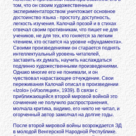
том, что он своим художественным
экспериментаторством уничтожает основное
достоинство языка - простоту, доступность,
легкость изучения. Калочай прозой и в стихах
отвечал своим противникам, что пишет не для
учеников, не для тех, кто гоняется за легким
чтением, кто остается на уровне «фундамента».
Своими произведениями он старается поднять
интеллектуальный уровень читателей,
заставить их думать, научить наслаждаться
подлинно художественными произведениями.
Однако многие его не понимали, и он
чувствовал нарастающее отчуждение. Свои
переживания Калочай описал в произведении
«Izolo» («Изоляция», 1939). В связи с
приближающейся второй мировой войной это
сочинение не получило распространения,
молчала критика, видимо, его никто не читал, и
огорченный автор замолчал на долгие годы.
После второй мировой войны возрождается ЭД
в молодой Венгерской Народной Республике.