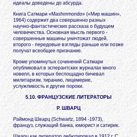
идеалы доведены до абсурда.
Книга Сатмари «Mashinmondo» («Мир машин»,
1964) содержит два совершенно разных
научно-фантастических рассказа о будущем
человечества. Основная мысль первого -
совершенные машины уничтожат людей,
второго - передовые взгляды раньше или позже
получат всеобщее признание.
Кроме упомянутых сочинений Сатмари
опубликовал в эсперантских журналах много
новелл, в которых беспощадно бичевал
милитаризм, тиранию, лицемерие,
услужливость и другие пороки.
5.10. ФРАНЦУЗСКИЕ ЛИТЕРАТОРЫ
Р. ШВАРЦ
Раймонд Шварц (Schwartz, 1894 -1973),
француз, служащий банка, юморист и сатирик.
Шварц как литератор дебютировал в 1912 г. С