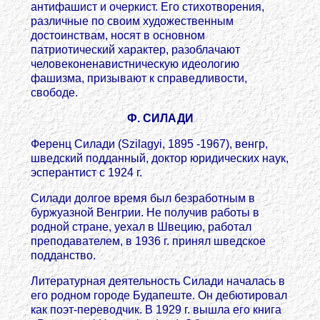
антифашист и очеркист. Его стихотворения,
различные по своим художественным
достоинствам, носят в основном
патриотический характер, разоблачают
человеконенавистническую идеологию
фашизма, призывают к справедливости,
свободе.
Ф. СИЛАДИ
Ференц Силади (Szilagyi, 1895 -1967), венгр,
шведский подданный, доктор юридических наук,
эсперантист с 1924 г.
Силади долгое время был безработным в
буржуазной Венгрии. Не получив работы в
родной стране, уехал в Швецию, работал
преподавателем, в 1936 г. принял шведское
подданство.
Литературная деятельность Силади началась в
его родном городе Будапеште. Он дебютировал
как поэт-переводчик. В 1929 г. вышла его книга