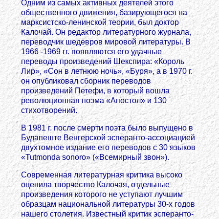
Одним из самых активных деятелей этого
общественного движения, базирующегося на
марксистско-ленинской теории, был доктор
Калочай. Он редактор литературного журнала,
переводчик шедевров мировой литературы. В
1966 -1969 гг. появляются его удачные
переводы произведений Шекспира: «Король
Лир», «Сон в летнюю ночь», «Буря», а в 1970 г.
он опубликовал сборник переводов
произведений Петефи, в который вошла
революционная поэма «Апостол» и 130
стихотворений.
В 1981 г. после смерти поэта было выпущено в
Будапеште Венгерской эсперанто-ассоциацией
двухтомное издание его переводов с 30 языков
«Tutmonda sonoro» («Всемирный звон»).
Современная литературная критика высоко
оценила творчество Калочая, отдельные
произведения которого не уступают лучшим
образцам национальной литературы 30-х годов
нашего столетия. Известный критик эсперанто-