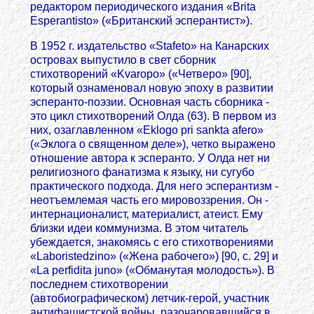
редактором периодического издания «Brita
Esperantisto» («Британский эсперантист»).
В 1952 г. издательство «Stafeto» на Канарских
островах выпустило в свет сборник
стихотворений «Kvaropo» («Четверо» [90],
который ознаменовал новую эпоху в развитии
эсперанто-поэзии. Основная часть сборника -
это цикл стихотворений Олда (63). В первом из
них, озаглавленном «Eklogo pri sankta afero»
(«Эклога о священном деле»), четко выражено
отношение автора к эсперанто. У Олда нет ни
религиозного фанатизма к языку, ни сугубо
практического подхода. Для него эсперантизм -
неотъемлемая часть его мировоззрения. Он -
интернационалист, материалист, атеист. Ему
близки идеи коммунизма. В этом читатель
убеждается, знакомясь с его стихотворениями
«Laboristedzino» («Жена рабочего») [90, с. 29] и
«La perfidita juno» («Обманутая молодость»). В
последнем стихотворении
(автобиографическом) летчик-герой, участник
антифашистской войны, разочаровавшийся в