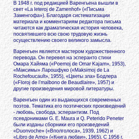
В 1948 г. под редакцией Варенгьена вышли в
свет «La leteroj de Zamenhof» («Письма
Заменгофа»). Благодаря систематизации
материала и комментариям редактора письма
читаются как драматическая история человека,
посвятившего всю свою трудовую жизнь
осуществлению своего великого замысла.
Варенгьен является мастером художественного
перевода. Он перевел на эсперанто стихи
Омара Хайяма («Poemoj de Omar Kajam», 1953),
«Максимы» Ларошфуко («Maksimoj de La
Rochefoucault», 1955), «Цветы зла» Бодлера
(«Floroj de l'malbono de Beaudlaire», 1957) и
другие произведения мировой литературы.
Варенгьен один из выдающихся современных
поэтов. Тематика его поэтических произведений
- любовь, свобода, эсперантизм. Под
псевдонимами G. E. Maura и Q. Peterido Peneter
были изданы сборники его произведений
«Duonvoche» («Вполголоса», 1939, 1962) и
«Libro de Amo» («Книга любви», 1965). С 1956 г.