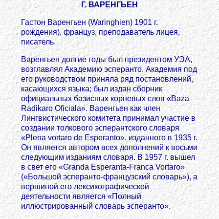
Г. ВАРЕНГЬЕН
Гастон Варенгьен (Waringhien) 1901 г.
рождения), француз, преподаватель лицея,
писатель.
Варенгьен долгие годы был президентом УЭА,
возглавлял Академию эсперанто. Академия под
его руководством приняла ряд постановлений,
касающихся языка; был издан сборник
официальных базисных корневых слов «Baza
Radikaro Oficialа». Варенгьен как член
Лингвистического комитета принимал участие в
создании толкового эсперантского словаря
«Plena vortaro de Esperanto», изданного в 1935 г.
Он является автором всех дополнений к восьми
следующим изданиям словаря. В 1957 г. вышел
в свет его «Granda Esperanta-Franca Vortaro»
(«Большой эсперанто-французский словарь»), а
вершиной его лексикографической
деятельности является «Полный
иллюстрированный словарь эсперанто».