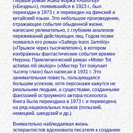
Первый роман Жана Форжа «Abismoj»
(«Бездны»), появившийся в 1923 г., был
переиздан в 1973 г. и переведен на финский и
китайский языки. Это небольшое произведение,
отражающее события обыденной жизни,
написано увлекательно, с глубоким анализом
переживаний действующих лиц. Годом позже
появился его роман «Saltego trans Jarmiloj»
(«Прыжок через тысячелетия»), в котором
изображены фантастические события времен
Нерона. Приключенческий роман «Mister Tot
achetas mil okulojn» («Мистер Тот покупает
тысячу глаз») был написан в 1931 г. Это
занимательная повесть, пользующаяся
большим успехом, хотя персонажи кажутся не
реальными людьми, а существами, созданными
фантазией остроумного автора-психолога.
Книга была переиздана в 1973 г. и переведена
на ряд национальных языков (польский,
немецкий, шведский и др.).
Внимательно наблюдаемая жизнь
эсперантистов вдохновила писателя к созданию