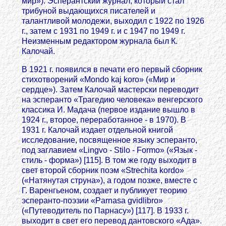
мир»). Эсперантский журнал, который стал
трибуной выдающихся писателей и
талантливой молодежи, выходил с 1922 по 1926
г., затем с 1931 по 1949 г. и с 1947 по 1949 г.
Неизменным редактором журнала был К.
Калочай.
В 1921 г. появился в печати его первый сборник
стихотворений «Mondo kaj koro» («Мир и
сердце»). Затем Калочай мастерски переводит
на эсперанто «Трагедию человека» венгерского
классика И. Мадача (первое издание вышло в
1924 г., второе, переработанное - в 1970). В
1931 г. Калочай издает отдельной книгой
исследование, посвященное языку эсперанто,
под заглавием «Lingvo - Stilo - Formo» («Язык -
стиль - форма») [115]. В том же году выходит в
свет второй сборник поэм «Strechita kordo»
(«Натянутая струна»), а годом позже, вместе с
Г. Варенгьеном, создает и публикует теорию
эсперанто-поэзии «Parnasa gvidlibro»
(«Путеводитель по Парнасу») [117]. В 1933 г.
выходит в свет его перевод дантовского «Ада».