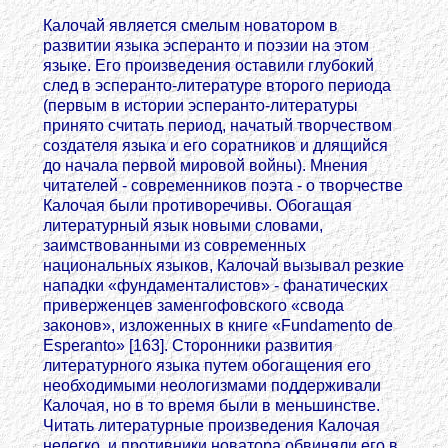
Калочай является смелым новатором в
развитии языка эсперанто и поэзии на этом
языке. Его произведения оставили глубокий
след в эсперанто-литературе второго периода
(первым в истории эсперанто-литературы
принято считать период, начатый творчеством
создателя языка и его соратников и длящийся
до начала первой мировой войны). Мнения
читателей - современников поэта - о творчестве
Калочая были противоречивы. Обогащая
литературный язык новыми словами,
заимствованными из современных
национальных языков, Калочай вызывал резкие
нападки «фундаменталистов» - фанатических
приверженцев заменгофовского «свода
законов», изложенных в книге «Fundamento de
Esperanto» [163]. Сторонники развития
литературного языка путем обогащения его
необходимыми неологизмами поддерживали
Калочая, но в то время были в меньшинстве.
Читать литературные произведения Калочая
нелегко, и противники новатора обвиняли его в