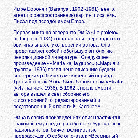
Имре Бороняи (Baranyai, 1902 -1961), венгр,
агент по распространению картин, писатель.
Писал под псевдонимом Emba.
Первая книга на эсперанто Эмба «La profeto»
(«Пророк», 1934) составлена из переводных и
оригинальных стихотворений автора. Она
представляет собой небольшую антологию
революционной литературы. Следующее
произведение - «Maria kaj la grupo» («Мария и
группа», 1936) посвящено описанию будней
венгерских рабочих в межвоенный период.
Третьей книгой Эмба был сборник поэм «Ekzilo»
(«Изгнание», 1938). В 1962 г. после смерти
автора вышел в свет сборник его
стихотворений, отредактированный и
подготовленный к печати К- Калочаем.
Эмба в своих произведениях описывает жизнь
знакомой ему среды, разоблачает буржуазных
националистов, бичует религиозные
предрассудки. О себе он сказал: «Всемирный