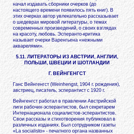
начал издавать сборники очерков (до
настоящего времени появилось пять книг). В
этих очерках автор увлекательно рассказывает
о шедеврах мировой литературы, о темах
современных произведений, о своих взглядах
на красоту, любовь. Эсперанто-критика
называет очерки Варенгьена «нежными
акварелями».
5.11. ЛИТЕРАТОРЫ ИЗ АВСТРИИ, АНГЛИИ,
ПОЛЬШИ, ШВЕЦИИ И ШОТЛАНДИИ
Г. ВЕЙНГЕНГСТ
Ганс Вейнгенгст (Weinhengst, 1904 г. рождения),
австриец, писатель, эсперантист с 1920 г.
Вейнгенгст работал в правлении Австрийской
лиги рабочих-эсперантистов, был секретарем
Интернационала социалистов-эсперантистов.
Свои рассказы и стихотворения публиковал в
различных изданиях. Был сотрудником газеты
«La socialisto» - печатного органа названных