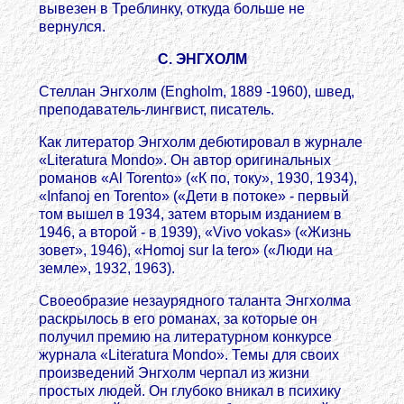
вывезен в Треблинку, откуда больше не
вернулся.
С. ЭНГХОЛМ
Стеллан Энгхолм (Engholm, 1889 -1960), швед,
преподаватель-лингвист, писатель.
Как литератор Энгхолм дебютировал в журнале
«Literatura Mondo». Он автор оригинальных
романов «Al Torento» («К по, току», 1930, 1934),
«Infanoj en Torento» («Дети в потоке» - первый
том вышел в 1934, затем вторым изданием в
1946, а второй - в 1939), «Vivo vokas» («Жизнь
зовет», 1946), «Homoj sur la tero» («Люди на
земле», 1932, 1963).
Своеобразие незаурядного таланта Энгхолма
раскрылось в его романах, за которые он
получил премию на литературном конкурсе
журнала «Literatura Mondo». Темы для своих
произведений Энгхолм черпал из жизни
простых людей. Он глубоко вникал в психику