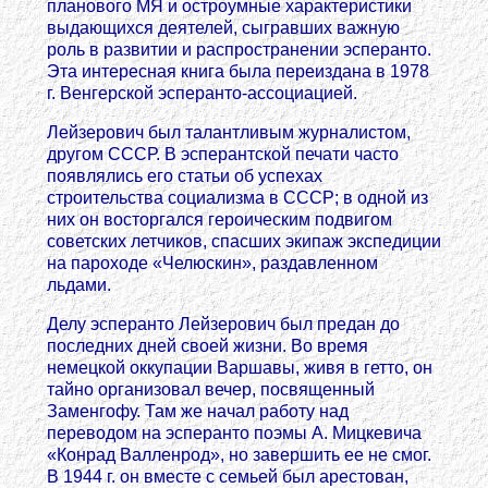
планового МЯ и остроумные характеристики
выдающихся деятелей, сыгравших важную
роль в развитии и распространении эсперанто.
Эта интересная книга была переиздана в 1978
г. Венгерской эсперанто-ассоциацией.
Лейзерович был талантливым журналистом,
другом СССР. В эсперантской печати часто
появлялись его статьи об успехах
строительства социализма в СССР; в одной из
них он восторгался героическим подвигом
советских летчиков, спасших экипаж экспедиции
на пароходе «Челюскин», раздавленном
льдами.
Делу эсперанто Лейзерович был предан до
последних дней своей жизни. Во время
немецкой оккупации Варшавы, живя в гетто, он
тайно организовал вечер, посвященный
Заменгофу. Там же начал работу над
переводом на эсперанто поэмы А. Мицкевича
«Конрад Валленрод», но завершить ее не смог.
В 1944 г. он вместе с семьей был арестован,