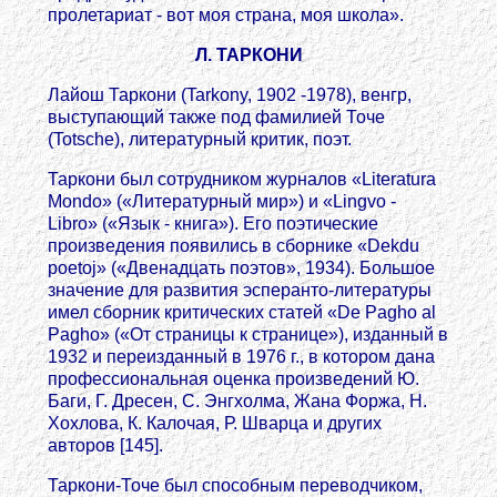
пролетариат - вот моя страна, моя школа».
Л. ТАРКОНИ
Лайош Таркони (Tarkony, 1902 -1978), венгр,
выступающий также под фамилией Точе
(Totsche), литературный критик, поэт.
Таркони был сотрудником журналов «Literatura
Mondo» («Литературный мир») и «Lingvo -
Libro» («Язык - книга»). Его поэтические
произведения появились в сборнике «Dekdu
poetoj» («Двенадцать поэтов», 1934). Большое
значение для развития эсперанто-литературы
имел сборник критических статей «De Pagho al
Pagho» («От страницы к странице»), изданный в
1932 и переизданный в 1976 г., в котором дана
профессиональная оценка произведений Ю.
Баги, Г. Дресен, С. Энгхолма, Жана Форжа, Н.
Хохлова, К. Калочая, Р. Шварца и других
авторов [145].
Таркони-Точе был способным переводчиком,