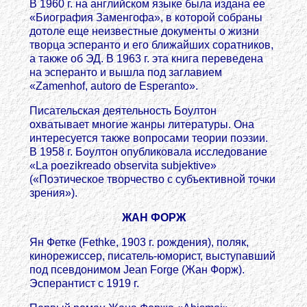
В 1960 г. на английском языке была издана ее
«Биография Заменгофа», в которой собраны
дотоле еще неизвестные документы о жизни
творца эсперанто и его ближайших соратников,
а также об ЭД. В 1963 г. эта книга переведена
на эсперанто и вышла под заглавием
«Zamenhof, autoro de Esperanto».
Писательская деятельность Боултон
охватывает многие жанры литературы. Она
интересуется также вопросами теории поэзии.
В 1958 г. Боултон опубликовала исследование
«La poezikreado observita subjektive»
(«Поэтическое творчество с субъективной точки
зрения»).
ЖАН ФОРЖ
Ян Фетке (Fethke, 1903 г. рождения), поляк,
кинорежиссер, писатель-юморист, выступавший
под псевдонимом Jean Forge (Жан Форж).
Эсперантист с 1919 г.