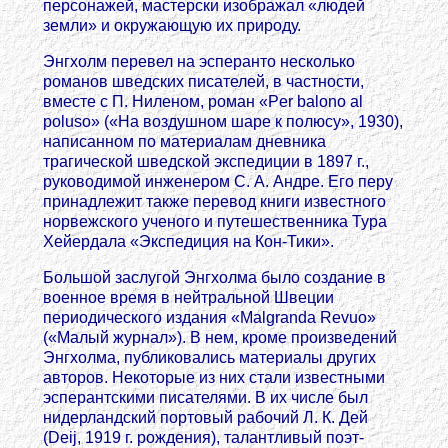
персонажей, мастерски изображал «людей
земли» и окружающую их природу.
Энгхолм перевел на эсперанто несколько
романов шведских писателей, в частности,
вместе с П. Ниленом, роман «Per balono al
poluso» («На воздушном шаре к полюсу», 1930),
написанном по материалам дневника
трагической шведской экспедиции в 1897 г.,
руководимой инженером С. А. Андре. Его перу
принадлежит также перевод книги известного
норвежского ученого и путешественника Тура
Хейердала «Экспедиция на Кон-Тики».
Большой заслугой Энгхолма было создание в
военное время в нейтральной Швеции
периодического издания «Malgranda Revuo»
(«Малый журнал»). В нем, кроме произведений
Энгхолма, публиковались материалы других
авторов. Некоторые из них стали известными
эсперантскими писателями. В их числе был
нидерландский портовый рабочий Л. К. Дей
(Deij, 1919 г. рождения), талантливый поэт-