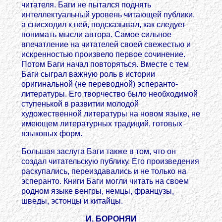
читателя. Баги не пытался поднять
интеллектуальный уровень читающей публики,
а снисходил к ней, подсказывал, как следует
понимать мысли автора. Самое сильное
впечатление на читателей своей свежестью и
искренностью произвело первое сочинение.
Потом Баги начал повторяться. Вместе с тем
Баги сыграл важную роль в истории
оригинальной (не переводной) эсперанто-
литературы. Его творчество было необходимой
ступенькой в развитии молодой
художественной литературы на новом языке, не
имеющем литературных традиций, готовых
языковых форм.
Большая заслуга Баги также в том, что он
создал читательскую публику. Его произведения
раскупались, переиздавались и не только на
эсперанто. Книги Баги могли читать на своем
родном языке венгры, немцы, французы,
шведы, эстонцы и китайцы.
И. БОРОНЯИ