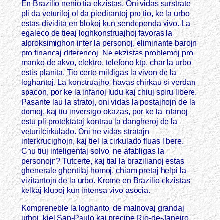
En Brazilio nenio tia ekzistas. Oni vidas surstrate
pli da veturiloj ol da piedirantoj pro tio, ke la urbo
estas dividita en blokoj kun sendependa vivo. La
egaleco de tieaj loghkonstruajhoj favoras la
alproksimighon inter la personoj, eliminante barojn
pro financaj diferencoj. Ne ekzistas problemoj pro
manko de akvo, elektro, telefono ktp, char la urbo
estis planita. Tio certe mildigas la vivon de la
loghantoj. La konstruajhoj havas chirkau si verdan
spacon, por ke la infanoj ludu kaj chiuj spiru libere.
Pasante lau la stratoj, oni vidas la postajhojn de la
domoj, kaj tiu inversigo okazas, por ke la infanoj
estu pli protektataj kontrau la dangheroj de la
veturilcirkulado. Oni ne vidas stratajn
interkrucighojn, kaj tiel la cirkulado fluas libere.
Chu tiuj inteligentaj solvoj ne afabligas la
personojn? Tutcerte, kaj tial la brazilianoj estas
ghenerale ghentilaj homoj, chiam pretaj helpi la
vizitantojn de la urbo. Krome en Brazilio ekzistas
kelkaj kluboj kun intensa vivo asocia.
Kompreneble la loghantoj de malnovaj grandaj
urboj, kiel San-Paulo kaj precipe Rio-de-Janeiro,