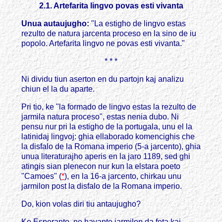
2.1. Artefarita lingvo povas esti vivanta
Unua autaujugho:
"La estigho de lingvo estas
rezulto de natura jarcenta proceso en la sino de iu
popolo. Artefarita lingvo ne povas esti vivanta."
* * *
Ni dividu tiun aserton en du partojn kaj analizu
chiun el la du aparte.
Pri tio, ke "la formado de lingvo estas la rezulto de
jarmila natura proceso", estas nenia dubo. Ni
pensu nur pri la estigho de la portugala, unu el la
latinidaj lingvoj: ghia ellaborado komencighis che
la disfalo de la Romana imperio (5-a jarcento), ghia
unua literaturajho aperis en la jaro 1189, sed ghi
atingis sian plenecon nur kun la elstara poeto
"Camoes" (
*
), en la 16-a jarcento, chirkau unu
jarmilon post la disfalo de la Romana imperio.
Do, kion volas diri tiu antaujugho?
Ke Esperanto, ne havante jarmilon da feta kaj