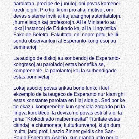
parolatan, precipe de junuloj, oni povas komenci
kredi je ghi. Pro tio, krom pro aliaj motivoj, oni
devas sisteme inviti al tiuj aranghoj autoritatulojn,
jhurnalistojn kaj profesorojn. Al la Ministerio au
lokaj instancoj de Edukado kaj al la Lingvistika
Fako de Beletraj Fakultatoj oni nepre petu, ke ili
sendu observantojn al Esperanto-kongresoj au
seminarioj.
La audigo de diskoj au sonbendoj de Esperanto-
kongresoj au paroladoj estas bonefika se,
kompreneble, la parolantoj kaj la surbendigado
estas bonnivelaj.
Lokaj asocioj povas ankau bone funkcii kiel
ekzemplo de la taugeco de Esperanto nur kiam ghi
estas konstante parolata en iliaj sidejoj. Sed por ke
tio okazu, kompreneble kun speciala zorgado pri la
lingva korekteco, la devizo ne povas esti alia ol la
jena: "Krokodilado malpermesita!" Tiurilate estas
citindaj la chiumonataj kulturkunvenoj, kiujn dum
multaj jaroj prof. Laszlo Zinner gvidis che San-
Paulo Esperanto-Asocio, kun granda utilo por la