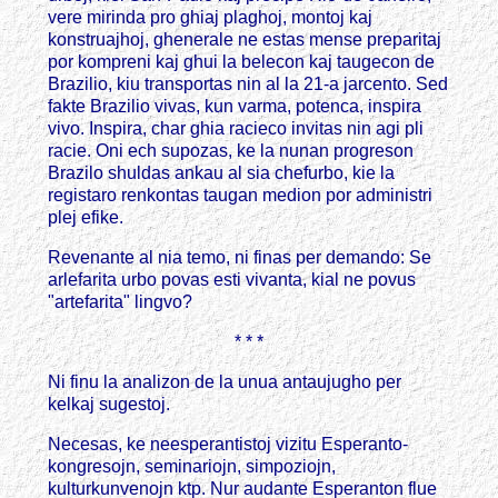
vere mirinda pro ghiaj plaghoj, montoj kaj
konstruajhoj, ghenerale ne estas mense preparitaj
por kompreni kaj ghui la belecon kaj taugecon de
Brazilio, kiu transportas nin al la 21-a jarcento. Sed
fakte Brazilio vivas, kun varma, potenca, inspira
vivo. Inspira, char ghia racieco invitas nin agi pli
racie. Oni ech supozas, ke la nunan progreson
Brazilo shuldas ankau al sia chefurbo, kie la
registaro renkontas taugan medion por administri
plej efike.
Revenante al nia temo, ni finas per demando: Se
arlefarita urbo povas esti vivanta, kial ne povus
"artefarita" lingvo?
* * *
Ni finu la analizon de la unua antaujugho per
kelkaj sugestoj.
Necesas, ke neesperantistoj vizitu Esperanto-
kongresojn, seminariojn, simpoziojn,
kulturkunvenojn ktp. Nur audante Esperanton flue