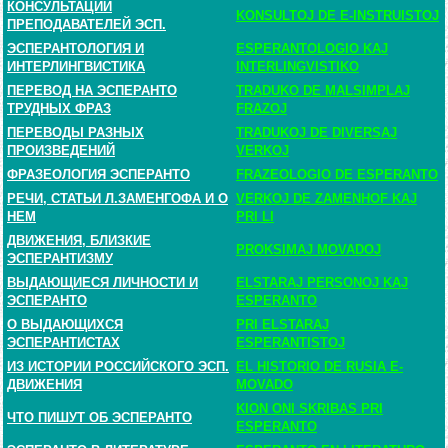
КОНСУЛЬТАЦИИ
KONSULTOJ DE E-INSTRUISTOJ
ПРЕПОДАВАТЕЛЕЙ ЭСП.
ЭСПЕРАНТОЛОГИЯ И
ESPERANTOLOGIO KAJ
ИНТЕРЛИНГВИСТИКА
INTERLINGVISTIKO
ПЕРЕВОД НА ЭСПЕРАНТО
TRADUKO DE MALSIMPLAJ
ТРУДНЫХ ФРАЗ
FRAZOJ
ПЕРЕВОДЫ РАЗНЫХ
TRADUKOJ DE DIVERSAJ
ПРОИЗВЕДЕНИЙ
VERKOJ
ФРАЗЕОЛОГИЯ ЭСПЕРАНТО
FRAZEOLOGIO DE ESPERANTO
РЕЧИ, СТАТЬИ Л.ЗАМЕНГОФА И О
VERKOJ DE ZAMENHOF KAJ
НЕМ
PRI LI
ДВИЖЕНИЯ, БЛИЗКИЕ
PROKSIMAJ MOVADOJ
ЭСПЕРАНТИЗМУ
ВЫДАЮЩИЕСЯ ЛИЧНОСТИ И
ELSTARAJ PERSONOJ KAJ
ЭСПЕРАНТО
ESPERANTO
О ВЫДАЮЩИХСЯ
PRI ELSTARAJ
ЭСПЕРАНТИСТАХ
ESPERANTISTOJ
ИЗ ИСТОРИИ РОССИЙСКОГО ЭСП.
EL HISTORIO DE RUSIA E-
ДВИЖЕНИЯ
MOVADO
KION ONI SKRIBAS PRI
ЧТО ПИШУТ ОБ ЭСПЕРАНТО
ESPERANTO