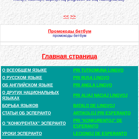
<<
>>
Промокоды бетбум
промокоды бетбум
Главная страница
О ВСЕОБЩЕМ ЯЗЫКЕ
PRI TUTKOMUNA LINGVO
О РУССКОМ ЯЗЫКЕ
PRI RUSA LINGVO
ОБ АНГЛИЙСКОМ ЯЗЫКЕ
PRI ANGLA LINGVO
О ДРУГИХ НАЦИОНАЛЬНЫХ
PRI ALIAJ NACIAJ LINGVOJ
ЯЗЫКАХ
БОРЬБА ЯЗЫКОВ
BATALO DE LINGVOJ
СТАТЬИ ОБ ЭСПЕРАНТО
ARTIKOLOJ PRI ESPERANTO
PRI "KONKURENTOJ" DE
О "КОНКУРЕНТАХ" ЭСПЕРАНТО
ESPERANTO
УРОКИ ЭСПЕРАНТО
LECIONOJ DE ESPERANTO