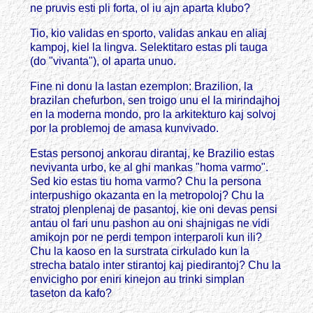
ne pruvis esti pli forta, ol iu ajn aparta klubo?
Tio, kio validas en sporto, validas ankau en aliaj
kampoj, kiel la lingva. Selektitaro estas pli tauga
(do "vivanta"), ol aparta unuo.
Fine ni donu la lastan ezemplon: Brazilion, la
brazilan chefurbon, sen troigo unu el la mirindajhoj
en la moderna mondo, pro la arkitekturo kaj solvoj
por la problemoj de amasa kunvivado.
Estas personoj ankorau dirantaj, ke Brazilio estas
nevivanta urbo, ke al ghi mankas "homa varmo".
Sed kio estas tiu homa varmo? Chu la persona
interpushigo okazanta en la metropoloj? Chu la
stratoj plenplenaj de pasantoj, kie oni devas pensi
antau ol fari unu pashon au oni shajnigas ne vidi
amikojn por ne perdi tempon interparoli kun ili?
Chu la kaoso en la surstrata cirkulado kun la
strecha batalo inter stirantoj kaj piedirantoj? Chu la
envicigho por eniri kinejon au trinki simplan
taseton da kafo?