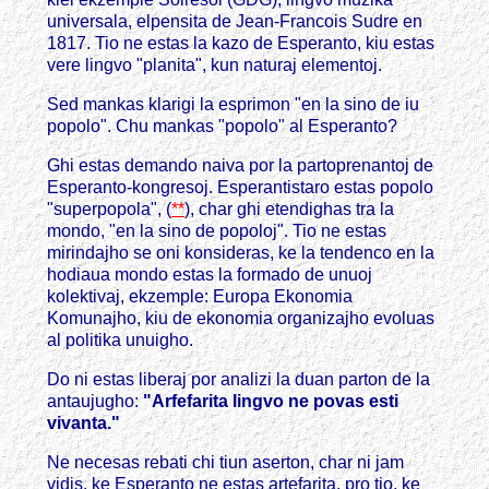
universala, elpensita de Jean-Francois Sudre en
1817. Tio ne estas la kazo de Esperanto, kiu estas
vere lingvo "planita", kun naturaj elementoj.
Sed mankas klarigi la esprimon "en la sino de iu
popolo". Chu mankas "popolo" al Esperanto?
Ghi estas demando naiva por la partoprenantoj de
Esperanto-kongresoj. Esperantistaro estas popolo
"superpopola", (
**
), char ghi etendighas tra la
mondo, "en la sino de popoloj". Tio ne estas
mirindajho se oni konsideras, ke la tendenco en la
hodiaua mondo estas la formado de unuoj
kolektivaj, ekzemple: Europa Ekonomia
Komunajho, kiu de ekonomia organizajho evoluas
al politika unuigho.
Do ni estas liberaj por analizi la duan parton de la
antaujugho:
"Arfefarita lingvo ne povas esti
vivanta."
Ne necesas rebati chi tiun aserton, char ni jam
vidis, ke Esperanto ne estas artefarita, pro tio, ke