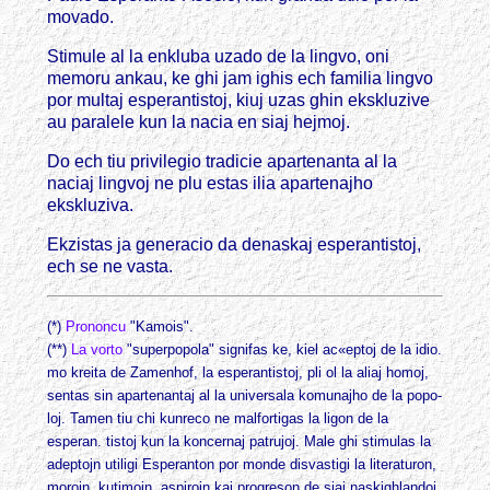
movado.
Stimule al la enkluba uzado de la lingvo, oni
memoru ankau, ke ghi jam ighis ech familia lingvo
por multaj esperantistoj, kiuj uzas ghin ekskluzive
au paralele kun la nacia en siaj hejmoj.
Do ech tiu privilegio tradicie apartenanta al la
naciaj lingvoj ne plu estas ilia apartenajho
ekskluziva.
Ekzistas ja generacio da denaskaj esperantistoj,
ech se ne vasta.
(*)
Prononcu
"Kamois".
(**)
La vorto
"superpopola" signifas ke, kiel ac«eptoj de la idio.
mo kreita de Zamenhof, la esperantistoj, pli ol la aliaj homoj,
sentas sin apartenantaj al la universala komunajho de la popo-
loj. Tamen tiu chi kunreco ne malfortigas la ligon de la
esperan. tistoj kun la koncernaj patrujoj. Male ghi stimulas la
adeptojn utiligi Esperanton por monde disvastigi la literaturon,
morojn, kutimojn, aspirojn kaj progreson de siaj naskighlandoj.