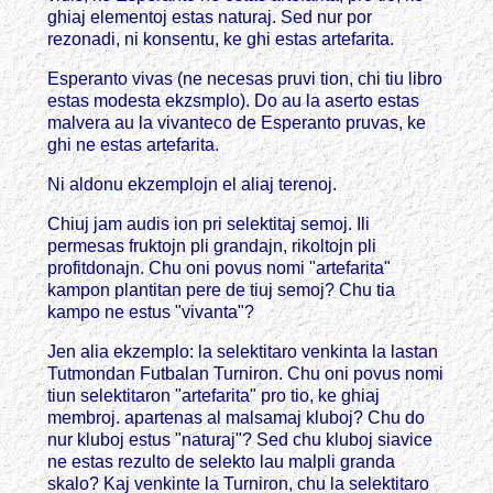
ghiaj elementoj estas naturaj. Sed nur por
rezonadi, ni konsentu, ke ghi estas artefarita.
Esperanto vivas (ne necesas pruvi tion, chi tiu libro
estas modesta ekzsmplo). Do au la aserto estas
malvera au la vivanteco de Esperanto pruvas, ke
ghi ne estas artefarita.
Ni aldonu ekzemplojn el aliaj terenoj.
Chiuj jam audis ion pri selektitaj semoj. Ili
permesas fruktojn pli grandajn, rikoltojn pli
profitdonajn. Chu oni povus nomi "artefarita"
kampon plantitan pere de tiuj semoj? Chu tia
kampo ne estus "vivanta"?
Jen alia ekzemplo: la selektitaro venkinta la lastan
Tutmondan Futbalan Turniron. Chu oni povus nomi
tiun selektitaron "artefarita" pro tio, ke ghiaj
membroj. apartenas al malsamaj kluboj? Chu do
nur kluboj estus "naturaj"? Sed chu kluboj siavice
ne estas rezulto de selekto lau malpli granda
skalo? Kaj venkinte la Turniron, chu la selektitaro