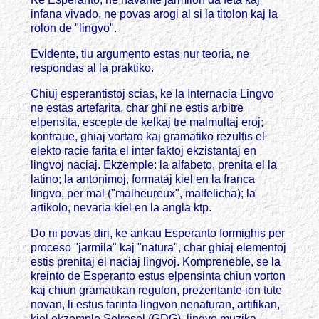
infana vivado, ne povas arogi al si la titolon kaj la
rolon de "lingvo".
Evidente, tiu argumento estas nur teoria, ne
respondas al la praktiko.
Chiuj esperantistoj scias, ke la Internacia Lingvo
ne estas artefarita, char ghi ne estis arbitre
elpensita, escepte de kelkaj tre malmultaj eroj;
kontraue, ghiaj vortaro kaj gramatiko rezultis el
elekto racie farita el inter faktoj ekzistantaj en
lingvoj naciaj. Ekzemple: la alfabeto, prenita el la
latino; la antonimoj, formataj kiel en la franca
lingvo, per mal ("malheureux", malfelicha); la
artikolo, nevaria kiel en la angla ktp.
Do ni povas diri, ke ankau Esperanto formighis per
proceso "jarmila" kaj "natura", char ghiaj elementoj
estis prenitaj el naciaj lingvoj. Kompreneble, se la
kreinto de Esperanto estus elpensinta chiun vorton
kaj chiun gramatikan regulon, prezentante ion tute
novan, li estus farinta lingvon nenaturan, artifikan,
kiel ekzemple Solresol (GDG), lingvo muzika