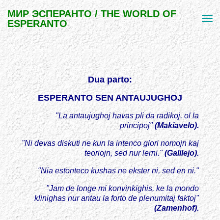
МИР ЭСПЕРАНТО / THE WORLD OF
ESPERANTO
Dua parto:
ESPERANTO SEN ANTAUJUGHOJ
"La antaujughoj havas pli da radikoj, ol la
principoj"
(Makiavelo).
"Ni devas diskuti ne kun la intenco glori nomojn kaj
teoriojn, sed nur lerni."
(Galilejo).
"Nia estonteco kushas ne ekster ni, sed en ni."
"Jam de longe mi konvinkighis, ke la mondo
klinighas nur antau la forto de plenumitaj faktoj"
(Zamenhof).