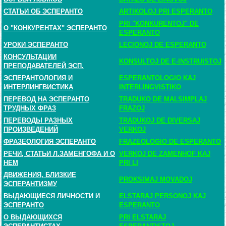
СТАТЬИ ОБ ЭСПЕРАНТО
ARTIKOLOJ PRI ESPERANTO
PRI "KONKURENTOJ" DE
О "КОНКУРЕНТАХ" ЭСПЕРАНТО
ESPERANTO
УРОКИ ЭСПЕРАНТО
LECIONOJ DE ESPERANTO
КОНСУЛЬТАЦИИ
KONSULTOJ DE E-INSTRUISTOJ
ПРЕПОДАВАТЕЛЕЙ ЭСП.
ЭСПЕРАНТОЛОГИЯ И
ESPERANTOLOGIO KAJ
ИНТЕРЛИНГВИСТИКА
INTERLINGVISTIKO
ПЕРЕВОД НА ЭСПЕРАНТО
TRADUKO DE MALSIMPLAJ
ТРУДНЫХ ФРАЗ
FRAZOJ
ПЕРЕВОДЫ РАЗНЫХ
TRADUKOJ DE DIVERSAJ
ПРОИЗВЕДЕНИЙ
VERKOJ
ФРАЗЕОЛОГИЯ ЭСПЕРАНТО
FRAZEOLOGIO DE ESPERANTO
РЕЧИ, СТАТЬИ Л.ЗАМЕНГОФА И О
VERKOJ DE ZAMENHOF KAJ
НЕМ
PRI LI
ДВИЖЕНИЯ, БЛИЗКИЕ
PROKSIMAJ MOVADOJ
ЭСПЕРАНТИЗМУ
ВЫДАЮЩИЕСЯ ЛИЧНОСТИ И
ELSTARAJ PERSONOJ KAJ
ЭСПЕРАНТО
ESPERANTO
О ВЫДАЮЩИХСЯ
PRI ELSTARAJ