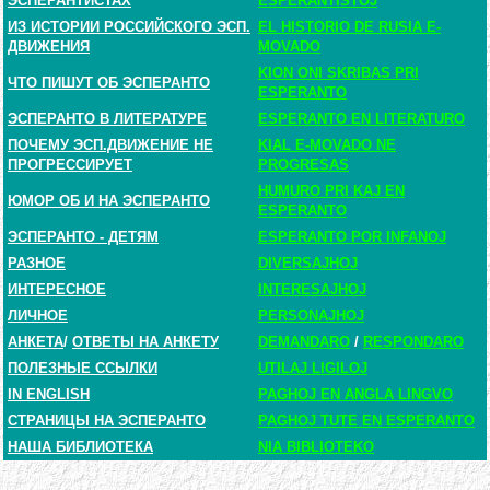
ЭСПЕРАНТИСТАХ
ESPERANTISTOJ
ИЗ ИСТОРИИ РОССИЙСКОГО ЭСП.
EL HISTORIO DE RUSIA E-
ДВИЖЕНИЯ
MOVADO
KION ONI SKRIBAS PRI
ЧТО ПИШУТ ОБ ЭСПЕРАНТО
ESPERANTO
ЭСПЕРАНТО В ЛИТЕРАТУРЕ
ESPERANTO EN LITERATURO
ПОЧЕМУ ЭСП.ДВИЖЕНИЕ НЕ
KIAL E-MOVADO NE
ПРОГРЕССИРУЕТ
PROGRESAS
HUMURO PRI KAJ EN
ЮМОР ОБ И НА ЭСПЕРАНТО
ESPERANTO
ЭСПЕРАНТО - ДЕТЯМ
ESPERANTO POR INFANOJ
РАЗНОЕ
DIVERSAJHOJ
ИНТЕРЕСНОЕ
INTERESAJHOJ
ЛИЧНОЕ
PERSONAJHOJ
АНКЕТА
/
ОТВЕТЫ НА АНКЕТУ
DEMANDARO
/
RESPONDARO
ПОЛЕЗНЫЕ ССЫЛКИ
UTILAJ LIGILOJ
IN ENGLISH
PAGHOJ EN ANGLA LINGVO
СТРАНИЦЫ НА ЭСПЕРАНТО
PAGHOJ TUTE EN ESPERANTO
НАША БИБЛИОТЕКА
NIA BIBLIOTEKO