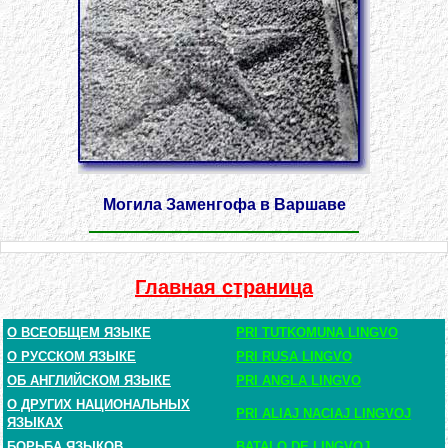
Могила Заменгофа в Варшаве
Главная страница
О ВСЕОБЩЕМ ЯЗЫКЕ
PRI TUTKOMUNA LINGVO
О РУССКОМ ЯЗЫКЕ
PRI RUSA LINGVO
ОБ АНГЛИЙСКОМ ЯЗЫКЕ
PRI ANGLA LINGVO
О ДРУГИХ НАЦИОНАЛЬНЫХ
PRI ALIAJ NACIAJ LINGVOJ
ЯЗЫКАХ
БОРЬБА ЯЗЫКОВ
BATALO DE LINGVOJ