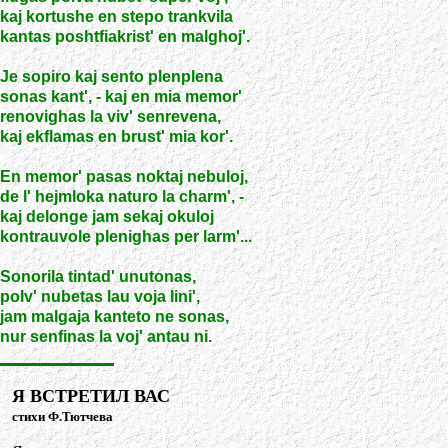
kaj kortushe en stepo trankvila
kantas poshtfiakrist' en malghoj'.
Je sopiro kaj sento plenplena
sonas kant', - kaj en mia memor'
renovighas la viv' senrevena,
kaj ekflamas en brust' mia kor'.
En memor' pasas noktaj nebuloj,
de l' hejmloka naturo la charm', -
kaj delonge jam sekaj okuloj
kontrauvole plenighas per larm'...
Sonorila tintad' unutonas,
polv' nubetas lau voja lini',
jam malgaja kanteto ne sonas,
nur senfinas la voj' antau ni.
Я ВСТРЕТИЛ ВАС
стихи Ф.Тютчева