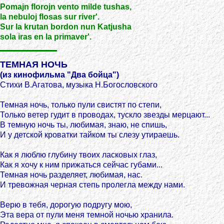
Pomajn florojn vento milde tushas,
la nebuloj flosas sur river'.
Sur la krutan bordon nun Katjusha
sola iras en la primaver'.
ТЕМНАЯ НОЧЬ
(из кинофильма "Два бойца")
Стихи В.Агатова, музыка Н.Богословского
Темная ночь, только пули свистят по степи,
Только ветер гудит в проводах, тускло звезды мерцают...
В темную ночь ты, любимая, знаю, не спишь,
И у детской кроватки тайком ты слезу утираешь.
Как я люблю глубину твоих ласковых глаз,
Как я хочу к ним прижаться сейчас губами...
Темная ночь разделяет, любимая, нас.
И тревожная черная степь пролегла между нами.
Верю в тебя, дорогую подругу мою,
Эта вера от пули меня темной ночью хранила.