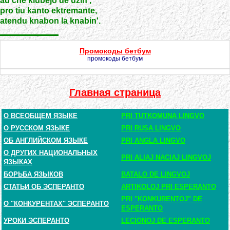
au che klubejo de uzin',
pro tiu kanto ektremante,
atendu knabon la knabin'.
Промокоды бетбум
промокоды бетбум
Главная страница
О ВСЕОБЩЕМ ЯЗЫКЕ
PRI TUTKOMUNA LINGVO
О РУССКОМ ЯЗЫКЕ
PRI RUSA LINGVO
ОБ АНГЛИЙСКОМ ЯЗЫКЕ
PRI ANGLA LINGVO
О ДРУГИХ НАЦИОНАЛЬНЫХ
PRI ALIAJ NACIAJ LINGVOJ
ЯЗЫКАХ
БОРЬБА ЯЗЫКОВ
BATALO DE LINGVOJ
СТАТЬИ ОБ ЭСПЕРАНТО
ARTIKOLOJ PRI ESPERANTO
PRI "KONKURENTOJ" DE
О "КОНКУРЕНТАХ" ЭСПЕРАНТО
ESPERANTO
УРОКИ ЭСПЕРАНТО
LECIONOJ DE ESPERANTO