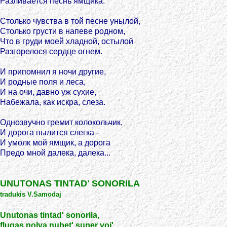
Разливается песнь ямщика.
Столько чувства в той песне унылой,
Столько грусти в напеве родном,
Что в груди моей хладной, остылой
Разгорелося сердце огнем.
И припомнил я ночи другие,
И родные поля и леса,
И на очи, давно уж сухие,
Набежала, как искра, слеза.
Однозвучно гремит колокольчик,
И дорога пылится слегка -
И умолк мой ямщик, а дорога
Предо мной далека, далека...
UNUTONAS TINTAD' SONORILA
tradukis V.Samodaj
Unutonas tintad' sonorila,
flugas polva nubet' super voj',