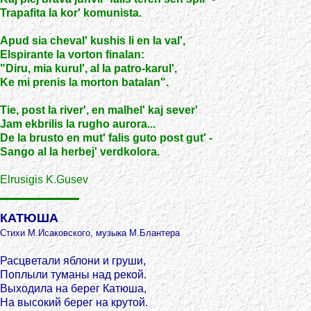
Trapafita la kor' komunista.
Apud sia cheval' kushis li en la val',
Elspirante la vorton finalan:
"Diru, mia kurul', al la patro-karul',
Ke mi prenis la morton batalan".
Tie, post la river', en malhel' kaj sever'
Jam ekbrilis la rugho aurora...
De la brusto en mut' falis guto post gut' -
Sango al la herbej' verdkolora.
Elrusigis K.Gusev
КАТЮША
Стихи М.Исаковского, музыка М.Блантера
Расцветали яблони и груши,
Поплыли туманы над рекой.
Выходила на берег Катюша,
На высокий берег на крутой.