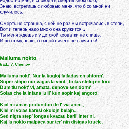
Радостно мне, я спокоен в смертельном бою,
Знаю, встретишь с любовью меня, что б со мной ни
случилось.
Смерть не страшна, с ней не раз мы встречались в степи,
Вот и теперь надо мною она кружится...
Ты меня ждешь и у детской кроватки не спишь,
И поэтому, знаю, со мной ничего не случится!
Malluma nokto
trad.: V. Chernov
Malluma nokt'. Nur la kugloj fajfadas en shtorm',
Super stepo nur vagas la vent', brilas steloj en foro.
Dum tiu nokt' vi, amata, denove sen dorm'
Solas che la infana lulil' kun sopir kaj angoro.
Kiel mi amas profundon de l' via anim',
Kiel mi volas karesi okulojn belajn...
Sed nigra step' longas kvazau baril' inter ni,
Kaj la nokto malpaca sur ter' nin disigas kruele.