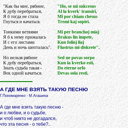
"Как бы мне, рябине,
"Ho, se mi sukcesus
К дубу перебраться,
Al la kverk' transiri,
Я б тогда не стала
Mi por chiam chesus
Гнуться и качаться.
Tremi kaj sopiri.
Тонкими ветвями
Mi per branchoj miaj
Я б к нему прижалась
Brakus lin impete,
И с его листами
Kun folioj liaj
День и ночь шепталась".
Flustrus mi diskrete".
Но нельзя рябине
Sed ne povas sorpo
К дубу перебраться,
Kun la kverko esti,
Знать судьба такая -
Do eterne orfo
Век одной качаться.
Devas sola resti.
А ГДЕ МНЕ ВЗЯТЬ ТАКУЮ ПЕСНЮ
Г.Пономаренко - М.Агашина
А где мне взять такую песню -
и о любви, и о судьбе,
и чтоб никто не догадался,
что эта песня - о тебе?..