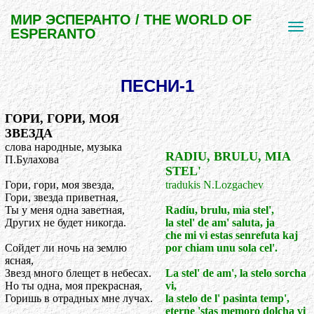
МИР ЭСПЕРАНТО / THE WORLD OF
ESPERANTO
ПЕСНИ-1
ГОРИ, ГОРИ, МОЯ
ЗВЕЗДА
слова народные, музыка
RADIU, BRULU, MIA
П.Булахова
STEL'
Гори, гори, моя звезда,
tradukis N.Lozgachev
Гори, звезда приветная,
Ты у меня одна заветная,
Radiu, brulu, mia stel',
Других не будет никогда.
la stel' de am' saluta, ja
che mi vi estas senrefuta kaj
Сойдет ли ночь на землю
por chiam unu sola cel'.
ясная,
Звезд много блещет в небесах.
La stel' de am', la stelo sorcha
Но ты одна, моя прекрасная,
vi,
Горишь в отрадных мне лучах.
la stelo de l' pasinta temp',
eterne 'stas memoro dolcha vi