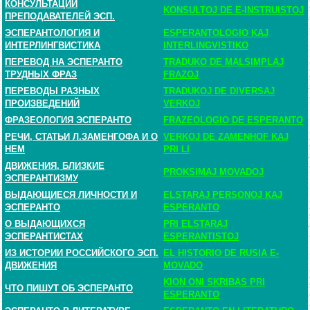
КОНСУЛЬТАЦИИ
KONSULTOJ DE E-INSTRUISTOJ
ПРЕПОДАВАТЕЛЕЙ ЭСП.
ЭСПЕРАНТОЛОГИЯ И
ESPERANTOLOGIO KAJ
ИНТЕРЛИНГВИСТИКА
INTERLINGVISTIKO
ПЕРЕВОД НА ЭСПЕРАНТО
TRADUKO DE MALSIMPLAJ
ТРУДНЫХ ФРАЗ
FRAZOJ
ПЕРЕВОДЫ РАЗНЫХ
TRADUKOJ DE DIVERSAJ
ПРОИЗВЕДЕНИЙ
VERKOJ
ФРАЗЕОЛОГИЯ ЭСПЕРАНТО
FRAZEOLOGIO DE ESPERANTO
РЕЧИ, СТАТЬИ Л.ЗАМЕНГОФА И О
VERKOJ DE ZAMENHOF KAJ
НЕМ
PRI LI
ДВИЖЕНИЯ, БЛИЗКИЕ
PROKSIMAJ MOVADOJ
ЭСПЕРАНТИЗМУ
ВЫДАЮЩИЕСЯ ЛИЧНОСТИ И
ELSTARAJ PERSONOJ KAJ
ЭСПЕРАНТО
ESPERANTO
О ВЫДАЮЩИХСЯ
PRI ELSTARAJ
ЭСПЕРАНТИСТАХ
ESPERANTISTOJ
ИЗ ИСТОРИИ РОССИЙСКОГО ЭСП.
EL HISTORIO DE RUSIA E-
ДВИЖЕНИЯ
MOVADO
KION ONI SKRIBAS PRI
ЧТО ПИШУТ ОБ ЭСПЕРАНТО
ESPERANTO