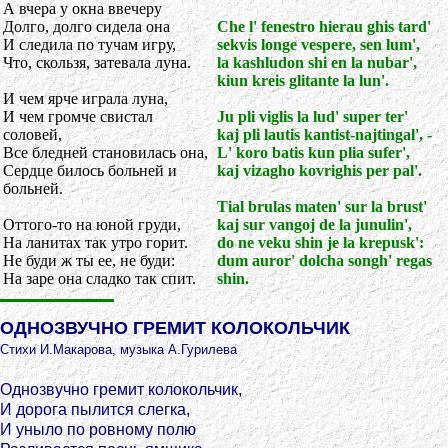
А вчера у окна ввечеру
Долго, долго сидела она
Che l' fenestro hierau ghis tard'
И следила по тучам игру,
sekvis longe vespere, sen lum',
Что, скользя, затевала луна.
la kashludon shi en la nubar',
kiun kreis glitante la lun'.
И чем ярче играла луна,
И чем громче свистал
Ju pli viglis la lud' super ter'
соловей,
kaj pli lautis kantist-najtingal', -
Все бледней становилась она,
L' koro batis kun plia sufer',
Сердце билось больней и
kaj vizagho kovrighis per pal'.
больней.
Tial brulas maten' sur la brust'
Оттого-то на юной груди,
kaj sur vangoj de la junulin',
На ланитах так утро горит.
do ne veku shin je la krepusk':
Не буди ж ты ее, не буди:
dum auror' dolcha songh' regas
На заре она сладко так спит.
shin.
ОДНОЗВУЧНО ГРЕМИТ КОЛОКОЛЬЧИК
Стихи И.Макарова, музыка А.Гурилева
Однозвучно гремит колокольчик,
И дорога пылится слегка,
И уныло по ровному полю