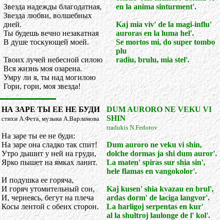
Звезда надежды благодатная,
en la anima sinturment'.
Звезда любви, волшебных
дней.
Kaj mia viv' de la magi-influ'
Ты будешь вечно незакатная
auroras en la luma hel'.
В душе тоскующей моей.
Se mortos mi, do super tombo
plu
Твоих лучей небесной силою
radiu, brulu, mia stel'.
Вся жизнь моя озарена.
Умру ли я, ты над могилою
Гори, гори, моя звезда!
НА ЗАРЕ ТЫ ЕЕ НЕ БУДИ
DUM AURORO NE VEKU VI
SHIN
стихи А.Фета, музыка А.Варламова
tradukis N.Fedotov
На заре ты ее не буди:
На заре она сладко так спит!
Dum auroro ne veku vi shin,
Утро дышит у ней на груди,
dolche dormas ja shi dum auror'.
Ярко пышет на ямках ланит.
La maten' spiras sur shia sin',
hele flamas en vangokolor'.
И подушка ее горяча,
И горяч утомительный сон,
Kaj kusen' shia kvazau en brul',
И, чернеясь, бегут на плеча
ardas dorm' de laciga langvor'.
Косы лентой с обеих сторон.
La harligoj serpentas en kur'
al la shultroj laulonge de l' kol'.