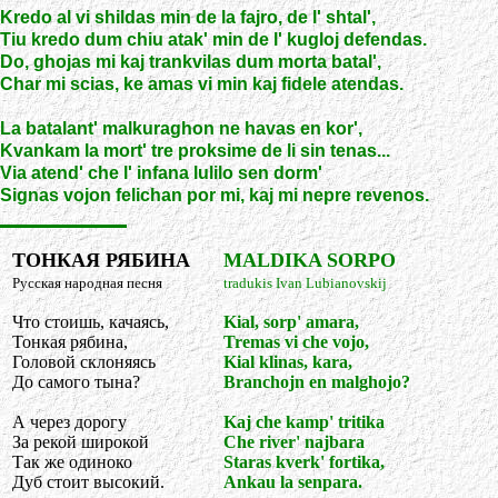
Kredo al vi shildas min de la fajro, de l' shtal',
Tiu kredo dum chiu atak' min de l' kugloj defendas.
Do, ghojas mi kaj trankvilas dum morta batal',
Char mi scias, ke amas vi min kaj fidele atendas.
La batalant' malkuraghon ne havas en kor',
Kvankam la mort' tre proksime de li sin tenas...
Via atend' che l' infana lulilo sen dorm'
Signas vojon felichan por mi, kaj mi nepre revenos.
ТОНКАЯ РЯБИНА
MALDIKA SORPO
Русская народная песня
tradukis Ivan Lubianovskij
Что стоишь, качаясь,
Kial, sorp' amara,
Тонкая рябина,
Tremas vi che vojo,
Головой склоняясь
Kial klinas, kara,
До самого тына?
Branchojn en malghojo?
А через дорогу
Kaj che kamp' tritika
За рекой широкой
Che river' najbara
Так же одиноко
Staras kverk' fortika,
Дуб стоит высокий.
Ankau la senpara.