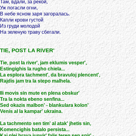
Там, вдали, за рекой,
Уж погасли огни,
В небе ясном заря загоралась.
Капли крови густой
Из груди молодой
На зеленую траву сбегали.
TIE, POST LA RIVER'
Tie, post la river', jam eklumis vesper',
Estingighis la rugho chiela...
La esplora tachment', da bravuloj plencent',
Rajdis jam tra la stepo malhela.
Ili movis sin mute en plena obskur'
Tra la nokta ebeno senfina...
Sed okazis malbon' - blankulara kolon'
Venis al la kampar' ukraina.
La tachmento sen tim' al atak' jhetis sin,
Komencighis batalo persista...
Kaj plej brava junvir' falis teren sen spir' -