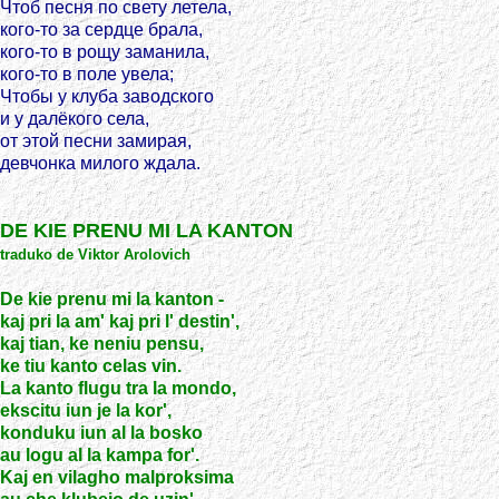
Чтоб песня по свету летела,
кого-то за сердце брала,
кого-то в рощу заманила,
кого-то в поле увела;
Чтобы у клуба заводского
и у далёкого села,
от этой песни замирая,
девчонка милого ждала.
DE KIE PRENU MI LA KANTON
traduko de Viktor Arolovich
De kie prenu mi la kanton -
kaj pri la am' kaj pri l' destin',
kaj tian, ke neniu pensu,
ke tiu kanto celas vin.
La kanto flugu tra la mondo,
ekscitu iun je la kor',
konduku iun al la bosko
au logu al la kampa for'.
Kaj en vilagho malproksima