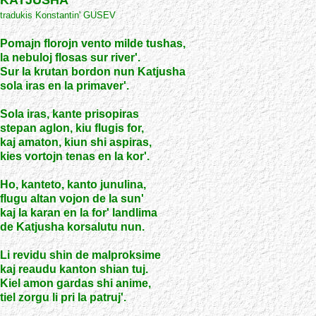
KATJUSHA
tradukis Konstantin' GUSEV
Pomajn florojn vento milde tushas,
la nebuloj flosas sur river'.
Sur la krutan bordon nun Katjusha
sola iras en la primaver'.
Sola iras, kante prisopiras
stepan aglon, kiu flugis for,
kaj amaton, kiun shi aspiras,
kies vortojn tenas en la kor'.
Ho, kanteto, kanto junulina,
flugu altan vojon de la sun'
kaj la karan en la for' landlima
de Katjusha korsalutu nun.
Li revidu shin de malproksime
kaj reaudu kanton shian tuj.
Kiel amon gardas shi anime,
tiel zorgu li pri la patruj'.