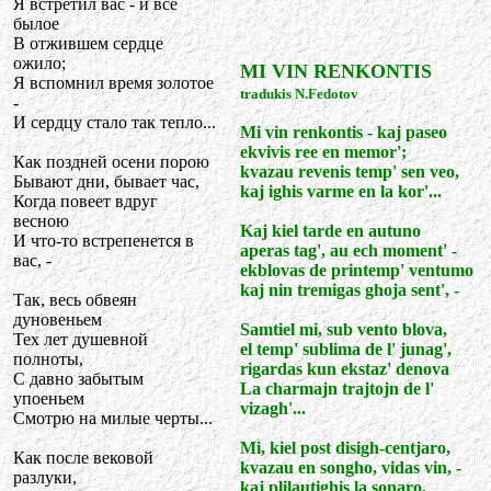
Я встретил вас - и все
былое
В отжившем сердце
ожило;
MI VIN RENKONTIS
Я вспомнил время золотое
tradukis N.Fedotov
-
И сердцу стало так тепло...
Mi vin renkontis - kaj paseo
ekvivis ree en memor';
Как поздней осени порою
kvazau revenis temp' sen veo,
Бывают дни, бывает час,
kaj ighis varme en la kor'...
Когда повеет вдруг
весною
Kaj kiel tarde en autuno
И что-то встрепенется в
aperas tag', au ech moment' -
вас, -
ekblovas de printemp' ventumo
kaj nin tremigas ghoja sent', -
Так, весь обвеян
дуновеньем
Samtiel mi, sub vento blova,
Тех лет душевной
el temp' sublima de l' junag',
полноты,
rigardas kun ekstaz' denova
С давно забытым
La charmajn trajtojn de l'
упоеньем
vizagh'...
Смотрю на милые черты...
Mi, kiel post disigh-centjaro,
Как после вековой
kvazau en songho, vidas vin, -
разлуки,
kaj plilautighis la sonaro,