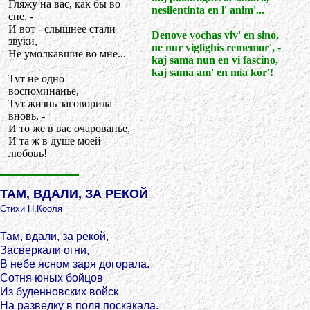
Гляжу на вас, как бы во
nesilentinta en l' anim'...
сне, -
И вот - слышнее стали
Denove vochas viv' en sino,
звуки,
ne nur viglighis rememor', -
Не умолкавшие во мне...
kaj sama nun en vi fascino,
kaj sama am' en mia kor'!
Тут не одно
воспоминанье,
Тут жизнь заговорила
вновь, -
И то же в вас очарованье,
И та ж в душе моей
любовь!
ТАМ, ВДАЛИ, ЗА РЕКОЙ
Стихи Н.Кооля
Там, вдали, за рекой,
Засверкали огни,
В небе ясном заря догорала.
Сотня юных бойцов
Из буденновских войск
На разведку в поля поскакала.