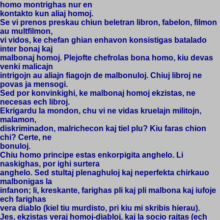
homo montrighas nur en
kontakto kun aliaj homoj.
Se vi prenos preskau chiun beletran libron, fabelon, filmon
au multfilmon,
vi vidos, ke chefan ghian enhavon konsistigas batalado
inter bonaj kaj
malbonaj homoj. Plejofte chefrolas bona homo, kiu devas
venki malicajn
intrigojn au aliajn fiagojn de malbonuloj. Chiuj libroj ne
povas ja mensogi.
Sed por konvinkighi, ke malbonaj homoj ekzistas, ne
necesas ech libroj.
Ekrigardu la mondon, chu vi ne vidas kruelajn militojn,
malamon,
diskriminadon, malrichecon kaj tiel plu? Kiu faras chion
chi? Certe, ne
bonuloj.
Chiu homo principe estas enkorpigita anghelo. Li
naskighas, por ighi surtera
anghelo. Sed stultaj plenaghuloj kaj neperfekta chirkauo
malbonigas la
infanon; li, kreskante, farighas pli kaj pli malbona kaj iufoje
ech farighas
vera diablo (kiel tiu murdisto, pri kiu mi skribis hierau).
Jes, ekzistas veraj homoj-diabloj, kaj la socio rajtas (ech