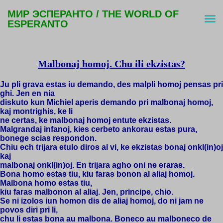
МИР ЭСПЕРАНТО / THE WORLD OF
ESPERANTO
Malbonaj homoj. Chu ili ekzistas?
Ju pli grava estas iu demando, des malpli homoj pensas pri
ghi. Jen en nia
diskuto kun Michiel aperis demando pri malbonaj homoj,
kaj montrighis, ke li
ne certas, ke malbonaj homoj entute ekzistas.
Malgrandaj infanoj, kies cerbeto ankorau estas pura,
bonege scias respondon.
Chiu ech trijara etulo diros al vi, ke ekzistas bonaj onkl(in)oj
kaj
malbonaj onkl(in)oj. En trijara agho oni ne eraras.
Bona homo estas tiu, kiu faras bonon al aliaj homoj.
Malbona homo estas tiu,
kiu faras malbonon al aliaj. Jen, principe, chio.
Se ni izolos iun homon dis de aliaj homoj, do ni jam ne
povos diri pri li,
chu li estas bona au malbona. Boneco au malboneco de