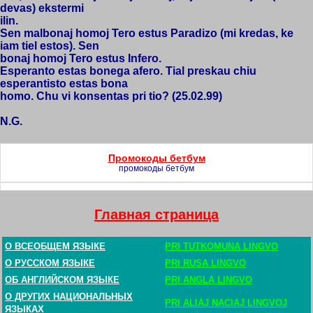
devas) ekstermi
ilin.
Sen malbonaj homoj Tero estus Paradizo (mi kredas, ke
iam tiel estos). Sen
bonaj homoj Tero estus Infero.
Esperanto estas bonega afero. Tial preskau chiu
esperantisto estas bona
homo. Chu vi konsentas pri tio? (25.02.99)
N.G.
Промокоды бетбум
промокоды бетбум
Главная страница
О ВСЕОБЩЕМ ЯЗЫКЕ
PRI TUTKOMUNA LINGVO
О РУССКОМ ЯЗЫКЕ
PRI RUSA LINGVO
ОБ АНГЛИЙСКОМ ЯЗЫКЕ
PRI ANGLA LINGVO
О ДРУГИХ НАЦИОНАЛЬНЫХ
PRI ALIAJ NACIAJ LINGVOJ
ЯЗЫКАХ