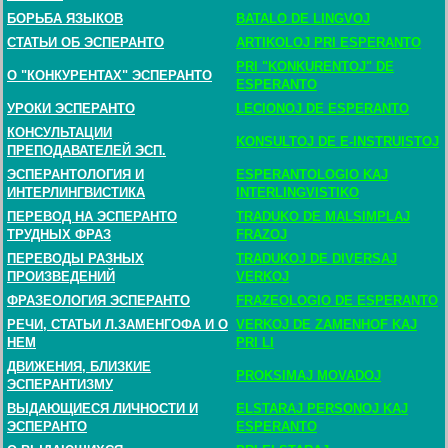
БОРЬБА ЯЗЫКОВ
BATALO DE LINGVOJ
СТАТЬИ ОБ ЭСПЕРАНТО
ARTIKOLOJ PRI ESPERANTO
PRI "KONKURENTOJ" DE
О "КОНКУРЕНТАХ" ЭСПЕРАНТО
ESPERANTO
УРОКИ ЭСПЕРАНТО
LECIONOJ DE ESPERANTO
КОНСУЛЬТАЦИИ
KONSULTOJ DE E-INSTRUISTOJ
ПРЕПОДАВАТЕЛЕЙ ЭСП.
ЭСПЕРАНТОЛОГИЯ И
ESPERANTOLOGIO KAJ
ИНТЕРЛИНГВИСТИКА
INTERLINGVISTIKO
ПЕРЕВОД НА ЭСПЕРАНТО
TRADUKO DE MALSIMPLAJ
ТРУДНЫХ ФРАЗ
FRAZOJ
ПЕРЕВОДЫ РАЗНЫХ
TRADUKOJ DE DIVERSAJ
ПРОИЗВЕДЕНИЙ
VERKOJ
ФРАЗЕОЛОГИЯ ЭСПЕРАНТО
FRAZEOLOGIO DE ESPERANTO
РЕЧИ, СТАТЬИ Л.ЗАМЕНГОФА И О
VERKOJ DE ZAMENHOF KAJ
НЕМ
PRI LI
ДВИЖЕНИЯ, БЛИЗКИЕ
PROKSIMAJ MOVADOJ
ЭСПЕРАНТИЗМУ
ВЫДАЮЩИЕСЯ ЛИЧНОСТИ И
ELSTARAJ PERSONOJ KAJ
ЭСПЕРАНТО
ESPERANTO