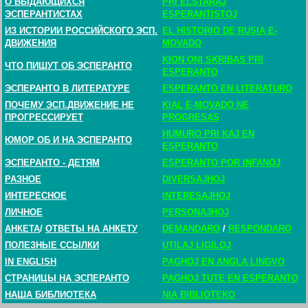
О ВЫДАЮЩИХСЯ
PRI ELSTARAJ
ЭСПЕРАНТИСТАХ
ESPERANTISTOJ
ИЗ ИСТОРИИ РОССИЙСКОГО ЭСП.
EL HISTORIO DE RUSIA E-
ДВИЖЕНИЯ
MOVADO
KION ONI SKRIBAS PRI
ЧТО ПИШУТ ОБ ЭСПЕРАНТО
ESPERANTO
ЭСПЕРАНТО В ЛИТЕРАТУРЕ
ESPERANTO EN LITERATURO
ПОЧЕМУ ЭСП.ДВИЖЕНИЕ НЕ
KIAL E-MOVADO NE
ПРОГРЕССИРУЕТ
PROGRESAS
HUMURO PRI KAJ EN
ЮМОР ОБ И НА ЭСПЕРАНТО
ESPERANTO
ЭСПЕРАНТО - ДЕТЯМ
ESPERANTO POR INFANOJ
РАЗНОЕ
DIVERSAJHOJ
ИНТЕРЕСНОЕ
INTERESAJHOJ
ЛИЧНОЕ
PERSONAJHOJ
АНКЕТА
/
ОТВЕТЫ НА АНКЕТУ
DEMANDARO
/
RESPONDARO
ПОЛЕЗНЫЕ ССЫЛКИ
UTILAJ LIGILOJ
IN ENGLISH
PAGHOJ EN ANGLA LINGVO
СТРАНИЦЫ НА ЭСПЕРАНТО
PAGHOJ TUTE EN ESPERANTO
НАША БИБЛИОТЕКА
NIA BIBLIOTEKO