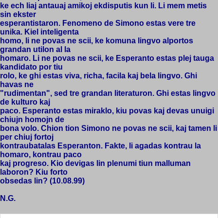
ke ech liaj antauaj amikoj ekdisputis kun li. Li mem metis
sin ekster
esperantistaron. Fenomeno de Simono estas vere tre
unika. Kiel inteligenta
homo, li ne povas ne scii, ke komuna lingvo alportos
grandan utilon al la
homaro. Li ne povas ne scii, ke Esperanto estas plej tauga
kandidato por tiu
rolo, ke ghi estas viva, richa, facila kaj bela lingvo. Ghi
havas ne
"rudimentan", sed tre grandan literaturon. Ghi estas lingvo
de kulturo kaj
paco. Esperanto estas miraklo, kiu povas kaj devas unuigi
chiujn homojn de
bona volo. Chion tion Simono ne povas ne scii, kaj tamen li
per chiuj fortoj
kontraubatalas Esperanton. Fakte, li agadas kontrau la
homaro, kontrau paco
kaj progreso. Kio devigas lin plenumi tiun malluman
laboron? Kiu forto
obsedas lin? (10.08.99)
N.G.