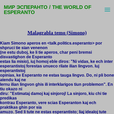
МИР ЭСПЕРАНТО / THE WORLD OF
ESPERANTO
Malagrabla temo (Simono)
Kiam Simono aperos en <talk.politics.esperanto> por
shpruci tie sian venenon
(ne estu duboj, ke li tie aperos, char peni bremsi
disvastighon de Esperanto
estas lia misio), iuj homoj eble diros: "Ni vidas, ke ech inter
esperantistoj forestas unueco rilate ilian lingvon. Iuj
esperantistoj
opinias, ke Esperanto ne estas tauga lingvo. Do, ni pli bone
atendu kaj ne
lernu ilian lingvon ghis ili interklarigos tiun problemon". En
tiu okazo ni
diru: "Estimataj damoj kaj sinjoroj! La sinjoro, kiu chi tie
predikas
kontrau Esperanto, vere scias Esperanton kaj ech
praktikas ghin por sia
amuzo. Sed li tute ne estas esperantisto; liaj idealoj tute