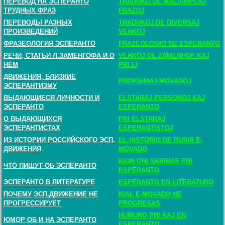
ПЕРЕВОД НА ЭСПЕРАНТО
TRADUKO DE MALSIMPLAJ
ТРУДНЫХ ФРАЗ
FRAZOJ
ПЕРЕВОДЫ РАЗНЫХ
TRADUKOJ DE DIVERSAJ
ПРОИЗВЕДЕНИЙ
VERKOJ
ФРАЗЕОЛОГИЯ ЭСПЕРАНТО
FRAZEOLOGIO DE ESPERANTO
РЕЧИ, СТАТЬИ Л.ЗАМЕНГОФА И О
VERKOJ DE ZAMENHOF KAJ
НЕМ
PRI LI
ДВИЖЕНИЯ, БЛИЗКИЕ
PROKSIMAJ MOVADOJ
ЭСПЕРАНТИЗМУ
ВЫДАЮЩИЕСЯ ЛИЧНОСТИ И
ELSTARAJ PERSONOJ KAJ
ЭСПЕРАНТО
ESPERANTO
О ВЫДАЮЩИХСЯ
PRI ELSTARAJ
ЭСПЕРАНТИСТАХ
ESPERANTISTOJ
ИЗ ИСТОРИИ РОССИЙСКОГО ЭСП.
EL HISTORIO DE RUSIA E-
ДВИЖЕНИЯ
MOVADO
KION ONI SKRIBAS PRI
ЧТО ПИШУТ ОБ ЭСПЕРАНТО
ESPERANTO
ЭСПЕРАНТО В ЛИТЕРАТУРЕ
ESPERANTO EN LITERATURO
ПОЧЕМУ ЭСП.ДВИЖЕНИЕ НЕ
KIAL E-MOVADO NE
ПРОГРЕССИРУЕТ
PROGRESAS
HUMURO PRI KAJ EN
ЮМОР ОБ И НА ЭСПЕРАНТО
ESPERANTO