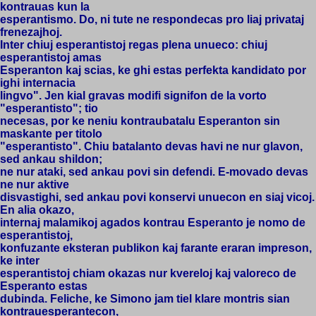
kontrauas kun la
esperantismo. Do, ni tute ne respondecas pro liaj privataj
frenezajhoj.
Inter chiuj esperantistoj regas plena unueco: chiuj
esperantistoj amas
Esperanton kaj scias, ke ghi estas perfekta kandidato por
ighi internacia
lingvo". Jen kial gravas modifi signifon de la vorto
"esperantisto"; tio
necesas, por ke neniu kontraubatalu Esperanton sin
maskante per titolo
"esperantisto". Chiu batalanto devas havi ne nur glavon,
sed ankau shildon;
ne nur ataki, sed ankau povi sin defendi. E-movado devas
ne nur aktive
disvastighi, sed ankau povi konservi unuecon en siaj vicoj.
En alia okazo,
internaj malamikoj agados kontrau Esperanto je nomo de
esperantistoj,
konfuzante eksteran publikon kaj farante eraran impreson,
ke inter
esperantistoj chiam okazas nur kvereloj kaj valoreco de
Esperanto estas
dubinda. Feliche, ke Simono jam tiel klare montris sian
kontrauesperantecon,