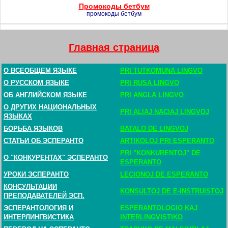
Промокоды бетбум
промокоды бетбум
Главная страница
О ВСЕОБЩЕМ ЯЗЫКЕ
PRI TUTKOMUNA LINGVO
О РУССКОМ ЯЗЫКЕ
PRI RUSA LINGVO
ОБ АНГЛИЙСКОМ ЯЗЫКЕ
PRI ANGLA LINGVO
О ДРУГИХ НАЦИОНАЛЬНЫХ
PRI ALIAJ NACIAJ LINGVOJ
ЯЗЫКАХ
БОРЬБА ЯЗЫКОВ
BATALO DE LINGVOJ
СТАТЬИ ОБ ЭСПЕРАНТО
ARTIKOLOJ PRI ESPERANTO
PRI "KONKURENTOJ" DE
О "КОНКУРЕНТАХ" ЭСПЕРАНТО
ESPERANTO
УРОКИ ЭСПЕРАНТО
LECIONOJ DE ESPERANTO
КОНСУЛЬТАЦИИ
KONSULTOJ DE E-INSTRUISTOJ
ПРЕПОДАВАТЕЛЕЙ ЭСП.
ЭСПЕРАНТОЛОГИЯ И
ESPERANTOLOGIO KAJ
ИНТЕРЛИНГВИСТИКА
INTERLINGVISTIKO