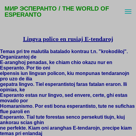
МИР ЭСПЕРАНТО / THE WORLD OF
ESPERANTO
Lingva polico en rusiaj E-tendaroj
Temas pri tre malutila batalado kontrau t.n. "krokodiloj".
Organizantoj de
E-aranghoj penadas, ke chiam chio okazu nur en
Esperanto. Por tio oni
elpensis iun lingvan policon, kiu monpunas tendaranojn
pro uzo de ilia
gepatra lingvo. Tiel esperantistoj faras fatalan eraron. Ili
opinias, ke
Esperanto estas nur lingvo, sed envere, certe, ghi estas
movado por
Homaranismo. Por esti bona esperantisto, tute ne sufichas
flue paroli en
Esperanto. Tial tute forestas senco persekuti tiujn, kiuj
ankorau scias ghin
ne perfekte. Kiam oni aranghas E-tendarojn, precipe kiam
temas pri enlandaj