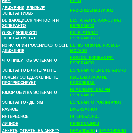
НЕМ
PRI LI
ДВИЖЕНИЯ, БЛИЗКИЕ
PROKSIMAJ MOVADOJ
ЭСПЕРАНТИЗМУ
ВЫДАЮЩИЕСЯ ЛИЧНОСТИ И
ELSTARAJ PERSONOJ KAJ
ЭСПЕРАНТО
ESPERANTO
О ВЫДАЮЩИХСЯ
PRI ELSTARAJ
ЭСПЕРАНТИСТАХ
ESPERANTISTOJ
ИЗ ИСТОРИИ РОССИЙСКОГО ЭСП.
EL HISTORIO DE RUSIA E-
ДВИЖЕНИЯ
MOVADO
KION ONI SKRIBAS PRI
ЧТО ПИШУТ ОБ ЭСПЕРАНТО
ESPERANTO
ЭСПЕРАНТО В ЛИТЕРАТУРЕ
ESPERANTO EN LITERATURO
ПОЧЕМУ ЭСП.ДВИЖЕНИЕ НЕ
KIAL E-MOVADO NE
ПРОГРЕССИРУЕТ
PROGRESAS
HUMURO PRI KAJ EN
ЮМОР ОБ И НА ЭСПЕРАНТО
ESPERANTO
ЭСПЕРАНТО - ДЕТЯМ
ESPERANTO POR INFANOJ
РАЗНОЕ
DIVERSAJHOJ
ИНТЕРЕСНОЕ
INTERESAJHOJ
ЛИЧНОЕ
PERSONAJHOJ
АНКЕТА
/
ОТВЕТЫ НА АНКЕТУ
DEMANDARO
/
RESPONDARO