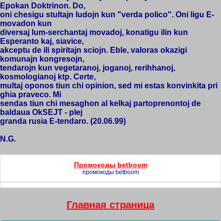
Epokan Doktrinon. Do,
oni chesigu stultajn ludojn kun "verda polico". Oni ligu E-
movadon kun
diversaj lum-serchantaj movadoj, konatigu ilin kun
Esperanto kaj, siavice,
akceptu de ili spiritajn sciojn. Eble, valoras okazigi
komunajn kongresojn,
tendarojn kun vegetaranoj, joganoj, rerihhanoj,
kosmologianoj ktp. Certe,
multaj oponos tiun chi opinion, sed mi estas konvinkita pri
ghia praveco. Mi
sendas tiun chi mesaghon al kelkaj partoprenontoj de
baldaua OkSEJT - plej
granda rusia E-tendaro. (20.06.99)
N.G.
Промокоды betboom
промокоды betboom
Главная страница