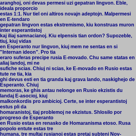
aranghoj, oni devas permesi uzi gepatran lingvon. Eble,
ideala proporcio
estas 1:1. Nur tiel oni altiros novajn adeptojn. Malpermesi
en E-tendaro
gepatran lingvon estas ekstremismo, kiu konstruas muron
inter esperantistoj
kaj iliaj samnacianoj. Kiu elpensis tian ordon? Supozeble,
tiuj, kiuj vidas
en Esperanto nur lingvon, kiuj mem ne sentas en si
"Internan ideon". Pro tia
eraro suferas precipe rusia E-movado. Chu same statas en
aliaj landoj, mi ne
sufiche scias. Chiuj ni scias, ke E-movado en Rusio estas
tute ne tia, kia
ghi devus esti en tia granda kaj grava lando, naskighejo de
Esperanto. Chiuj
memoras, ke ghis antau nelonge en Rusio ekzistis du
landaj E-asocioj, kiuj
malkonkordis pro ambicioj. Certe, se inter esperantistoj
estus pli da
homaranistoj, tiaj problemoj ne ekzistus. Shlosilo por
progreso de Esperanto
en Rusio estas en renasko de Homaranisma etoso. Rusa
popolo entute estas tre
humana, tre multaj rusianoj estas pretaj subteni Nov-