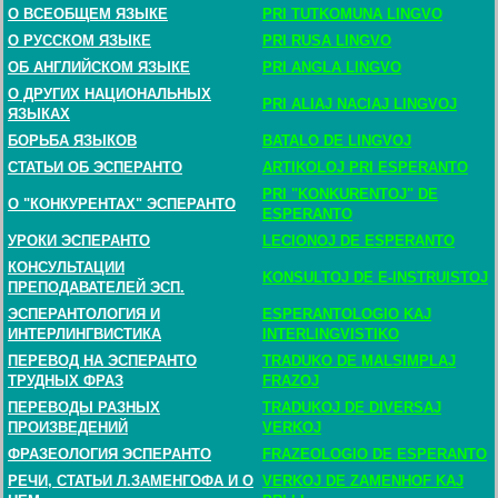
О ВСЕОБЩЕМ ЯЗЫКЕ
PRI TUTKOMUNA LINGVO
О РУССКОМ ЯЗЫКЕ
PRI RUSA LINGVO
ОБ АНГЛИЙСКОМ ЯЗЫКЕ
PRI ANGLA LINGVO
О ДРУГИХ НАЦИОНАЛЬНЫХ
PRI ALIAJ NACIAJ LINGVOJ
ЯЗЫКАХ
БОРЬБА ЯЗЫКОВ
BATALO DE LINGVOJ
СТАТЬИ ОБ ЭСПЕРАНТО
ARTIKOLOJ PRI ESPERANTO
PRI "KONKURENTOJ" DE
О "КОНКУРЕНТАХ" ЭСПЕРАНТО
ESPERANTO
УРОКИ ЭСПЕРАНТО
LECIONOJ DE ESPERANTO
КОНСУЛЬТАЦИИ
KONSULTOJ DE E-INSTRUISTOJ
ПРЕПОДАВАТЕЛЕЙ ЭСП.
ЭСПЕРАНТОЛОГИЯ И
ESPERANTOLOGIO KAJ
ИНТЕРЛИНГВИСТИКА
INTERLINGVISTIKO
ПЕРЕВОД НА ЭСПЕРАНТО
TRADUKO DE MALSIMPLAJ
ТРУДНЫХ ФРАЗ
FRAZOJ
ПЕРЕВОДЫ РАЗНЫХ
TRADUKOJ DE DIVERSAJ
ПРОИЗВЕДЕНИЙ
VERKOJ
ФРАЗЕОЛОГИЯ ЭСПЕРАНТО
FRAZEOLOGIO DE ESPERANTO
РЕЧИ, СТАТЬИ Л.ЗАМЕНГОФА И О
VERKOJ DE ZAMENHOF KAJ