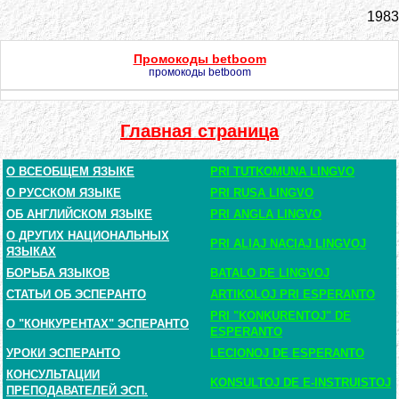
1983
Промокоды betboom
промокоды betboom
Главная страница
О ВСЕОБЩЕМ ЯЗЫКЕ
PRI TUTKOMUNA LINGVO
О РУССКОМ ЯЗЫКЕ
PRI RUSA LINGVO
ОБ АНГЛИЙСКОМ ЯЗЫКЕ
PRI ANGLA LINGVO
О ДРУГИХ НАЦИОНАЛЬНЫХ
PRI ALIAJ NACIAJ LINGVOJ
ЯЗЫКАХ
БОРЬБА ЯЗЫКОВ
BATALO DE LINGVOJ
СТАТЬИ ОБ ЭСПЕРАНТО
ARTIKOLOJ PRI ESPERANTO
PRI "KONKURENTOJ" DE
О "КОНКУРЕНТАХ" ЭСПЕРАНТО
ESPERANTO
УРОКИ ЭСПЕРАНТО
LECIONOJ DE ESPERANTO
КОНСУЛЬТАЦИИ
KONSULTOJ DE E-INSTRUISTOJ
ПРЕПОДАВАТЕЛЕЙ ЭСП.