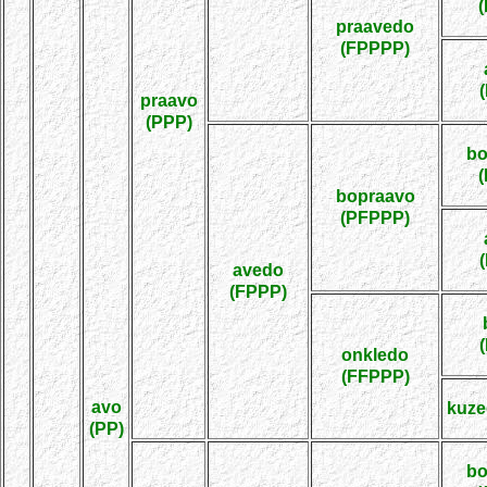
praavedo
(FPPPP)
praavo
(PPP)
bo
bopraavo
(PFPPP)
avedo
(FPPP)
onkledo
(FFPPP)
avo
kuze
(PP)
bo