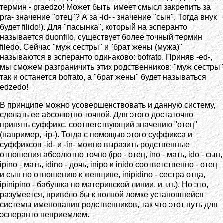
термин - praedzo! Может быть, имеет смысл закрепить за
pra- значение "отец"? А за -id- - значение "сын". Тогда внук
будет filido!). Для "пасынка", который на эсперанто
называется duonfilo, существует более точный термин
filedo. Сейчас "муж сестры" и "брат жены (мужа)"
называются в эсперанто одинаково: bofrato. Приняв -ed-,
мы сможем разграничить этих родственников: "муж сестры"
так и останется bofrato, а "брат жены" будет называться
edzedo!
В принципе можно усовершенствовать и данную систему,
сделать ее абсолютно точной. Для этого достаточно
принять суффикс, соответствующий значению "отец"
(например, -ip-). Тогда с помощью этого суффикса и
суффиксов -id- и -in- можно выразить родственные
отношения абсолютно точно (ipo - отец, ino - мать, ido - сын,
ipino - мать, idino - дочь, inipo и inido соответственно - отец
и сын по отношению к женщине, inipidino - сестра отца,
ipinipino - бабушка по материнской линии, и т.п.). Но это,
разумеется, привело бы к полной ломке установшейся
системы именования родственников, так что этот путь для
эсперанто неприемлем.