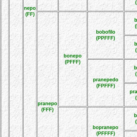
nepo
(FF)
bobofilo
(PPFFF)
bonepo
(PFFF)
b
pranepedo
(FPFFF)
pr
pranepo
(FFF)
b
bopranepo
(PFFFF)