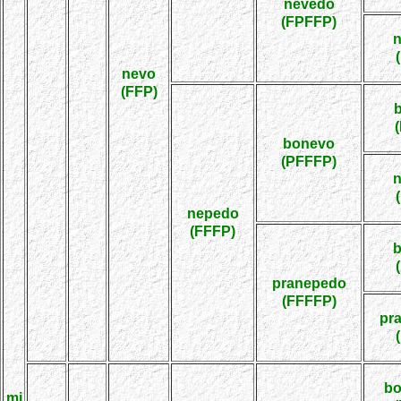
nevedo
(FPFFP)
nevo
(FFP)
bonevo
(PFFFP)
nepedo
(FFFP)
pranepedo
(FFFFP)
pr
bo
mi