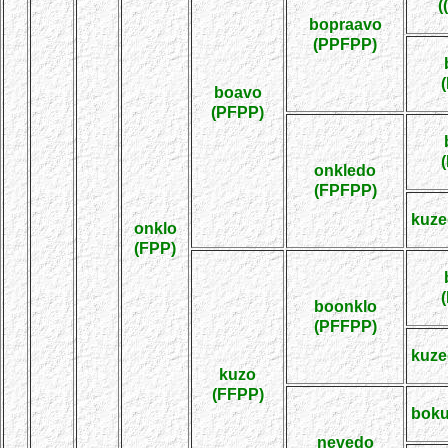
(
bopraavo
(PPFPP)
boavo
(PFPP)
onkledo
(FPFPP)
kuze
onklo
(FPP)
boonklo
(PFFPP)
kuze
kuzo
(FFPP)
boku
nevedo