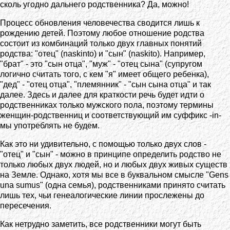
сколь угодно дальнего родственника? Да, можно!
Процесс обновления человечества сводится лишь к
рождению детей. Поэтому любое отношение родства
состоит из комбинаций только двух главных понятий
родства: "отец" (naskinto) и "сын" (naskito). Например,
"брат" - это "сын отца", "муж" - "отец сына" (супругом
логично считать того, с кем "я" имеет общего ребенка),
"дед" - "отец отца", "племянник" - "сын сына отца" и так
далее. Здесь и далее для краткости речь будет идти о
родственниках только мужского пола, поэтому термины
женщин-родственниц и соответствующий им суффикс -in-
мы употреблять не будем.
Как это ни удивительно, с помощью только двух слов -
"отец" и "сын" - можно в принципе определить родство не
только любых двух людей, но и любых двух живых существ
на Земле. Однако, хотя мы все в буквальном смысле "Gens
una sumus" (одна семья), родственниками принято считать
лишь тех, чьи генеалогические линии прослежены до
пересечения.
Как нетрудно заметить, все родственники могут быть