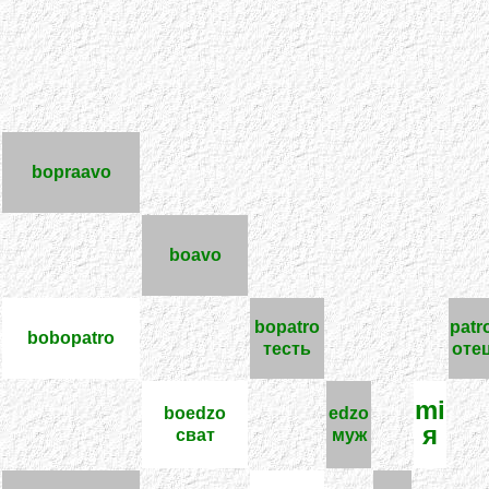
bopraavo
boavo
bopatro
patr
bobopatro
тесть
оте
mi
boedzo
edzo
я
сват
муж