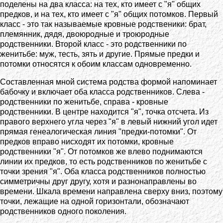
поделены на два класса: на тех, кто имеет с "я" общих
предков, и на тех, кто имеет с "я" общих потомков. Первый
класс - это так называемые кровные родственики: брат,
племянник, дядя, двоюродные и троюродные
родственники. Второй класс - это родственники по
женитьбе: муж, тесть, зять и другие. Прямые предки и
потомки относятся к обоим классам одновременно.
Составленная мной система родства формой напоминает
бабочку и включает оба класса родственников. Слева -
родственники по женитьбе, справа - кровные
родственники. В центре находится "я", точка отсчета. Из
правого верхнего угла через "я" в левый нижний угол идет
прямая генеалогическая линия "предки-потомки". От
предков вправо нисходят их потомки, кровные
родственники "я". От потомков же влево поднимаются
линии их предков, то есть родственников по женитьбе с
точки зрения "я". Оба класса родственников полностью
симметричны друг другу, хотя и разнонаправлены во
времени. Шкала времени направлена сверху вниз, поэтому
точки, лежащие на одной горизонтали, обозначают
родственников одного поколения.