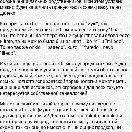
обозначении дальних родственников. При этом условии
можно будет заполнить правую часть схемы как угодно
далеко.
Как приставка bo- эквивалентен слову "муж", так
предлагаемый суффикс -ed- эквивалентен слову "брат".
Так что если бы на эсперанто не существовали слова edzo
и frato, то их можно было бы называть "bo-mi" и "mi-edo".
Точно так же onklo = "patredo", kuzo = "fratedo", nevo =
"filedo".
Имея частицы pra-, bo- и -ed-, международный язык будет
владеть логичной и универсальной системой обозначения
родства, какой, кажется, нет ни у одного национального
языка. Полнота эсперантской терминологии может иметь
значение для историков, этнографов и для всех тех, кто
интересуется собственной генеалогией.
Может возникнуть такой вопрос: почему на схеме не
показаны bofrato (муж сестры и брат жены), boonklo и
другие родственники? Дело в том, что bofrato, boonklo и
некоторые другие родственники не могут быть в этой
схеме, так как они не имеют с "я" ни общих предков, ни