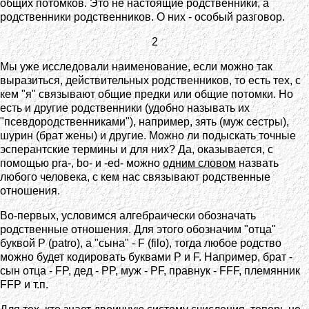
общих потомков. Это не настоящие родственники, а
родственники родственников. О них - особый разговор.
2
Мы уже исследовали наименование, если можно так
выразиться, действительных родственников, то есть тех, с
кем "я" связывают общие предки или общие потомки. Но
есть и другие родственники (удобно называть их
"псевдородственниками"), например, зять (муж сестры),
шурин (брат жены) и другие. Можно ли подыскать точные
эсперантские термины и для них? Да, оказывается, с
помощью pra-, bo- и -ed- можно
одним словом
назвать
любого человека, с кем нас связывают родственные
отношения.
Во-первых, условимся алгебраически обозначать
родственные отношения. Для этого обозначим "отца"
буквой P (patro), а "сына" - F (filo), тогда любое родство
можно будет кодировать буквами P и F. Например, брат -
сын отца - FP, дед - PP, муж - PF, правнук - FFF, племянник
FFP и т.п.