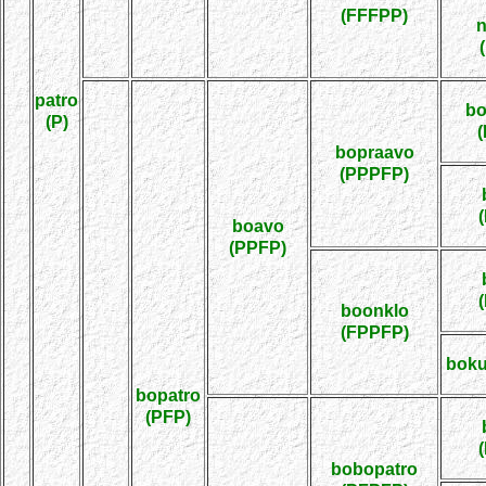
(FFFPP)
patro
bo
(P)
bopraavo
(PPPFP)
boavo
(PPFP)
boonklo
(FPPFP)
boku
bopatro
(PFP)
bobopatro