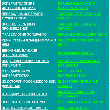
ЭСПЕРАНТОЛОГИЯ И
ESPERANTOLOGIO KAJ
ИНТЕРЛИНГВИСТИКА
INTERLINGVISTIKO
ПЕРЕВОД НА ЭСПЕРАНТО
TRADUKO DE MALSIMPLAJ
ТРУДНЫХ ФРАЗ
FRAZOJ
ПЕРЕВОДЫ РАЗНЫХ
TRADUKOJ DE DIVERSAJ
ПРОИЗВЕДЕНИЙ
VERKOJ
ФРАЗЕОЛОГИЯ ЭСПЕРАНТО
FRAZEOLOGIO DE ESPERANTO
РЕЧИ, СТАТЬИ Л.ЗАМЕНГОФА И О
VERKOJ DE ZAMENHOF KAJ
НЕМ
PRI LI
ДВИЖЕНИЯ, БЛИЗКИЕ
PROKSIMAJ MOVADOJ
ЭСПЕРАНТИЗМУ
ВЫДАЮЩИЕСЯ ЛИЧНОСТИ И
ELSTARAJ PERSONOJ KAJ
ЭСПЕРАНТО
ESPERANTO
О ВЫДАЮЩИХСЯ
PRI ELSTARAJ
ЭСПЕРАНТИСТАХ
ESPERANTISTOJ
ИЗ ИСТОРИИ РОССИЙСКОГО ЭСП.
EL HISTORIO DE RUSIA E-
ДВИЖЕНИЯ
MOVADO
KION ONI SKRIBAS PRI
ЧТО ПИШУТ ОБ ЭСПЕРАНТО
ESPERANTO
ЭСПЕРАНТО В ЛИТЕРАТУРЕ
ESPERANTO EN LITERATURO
ПОЧЕМУ ЭСП.ДВИЖЕНИЕ НЕ
KIAL E-MOVADO NE