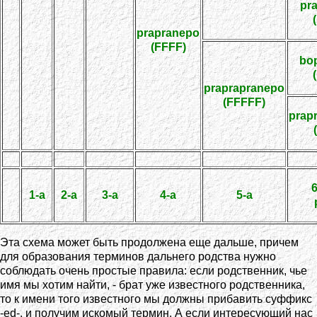
pr
prapranepo
(FFFF)
bo
praprapranepo
(FFFFF)
prap
6
1-a
2-a
3-a
4-a
5-a
Эта схема может быть продолжена еще дальше, причем
для образования терминов дальнего родства нужно
соблюдать очень простые правила: если родственник, чье
имя мы хотим найти, - брат уже известного родственника,
то к имени того известного мы должны прибавить суффикс
-ed-, и получим искомый термин. А если интересующий нас