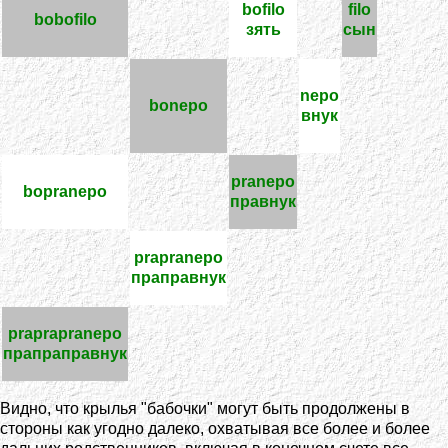
bofilo
filo
bobofilo
зять
сын
nepo
bonepo
внук
pranepo
bopranepo
правнук
prapranepo
праправнук
praprapranepo
прапраправнук
Видно, что крылья "бабочки" могут быть продолжены в
стороны как угодно далеко, охватывая все более и более