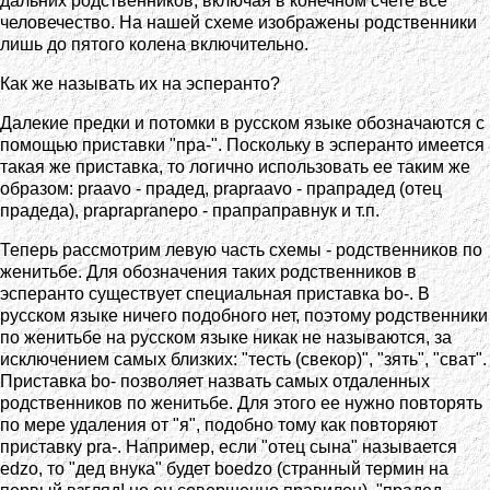
дальних родственников, включая в конечном счете все
человечество. На нашей схеме изображены родственники
лишь до пятого колена включительно.
Как же называть их на эсперанто?
Далекие предки и потомки в русском языке обозначаются с
помощью приставки "пра-". Поскольку в эсперанто имеется
такая же приставка, то логично использовать ее таким же
образом: praavo - прадед, prapraavo - прапрадед (отец
прадеда), praprapranepo - прапраправнук и т.п.
Теперь рассмотрим левую часть схемы - родственников по
женитьбе. Для обозначения таких родственников в
эсперанто существует специальная приставка bo-. В
русском языке ничего подобного нет, поэтому родственники
по женитьбе на русском языке никак не называются, за
исключением самых близких: "тесть (свекор)", "зять", "сват".
Приставка bo- позволяет назвать самых отдаленных
родственников по женитьбе. Для этого ее нужно повторять
по мере удаления от "я", подобно тому как повторяют
приставку pra-. Например, если "отец сына" называется
edzo, то "дед внука" будет boedzo (странный термин на