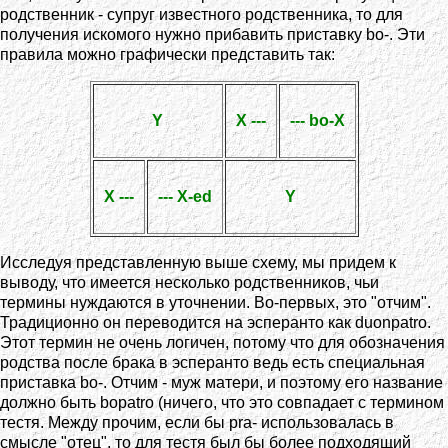
родственник - супруг известного родственника, то для
получения искомого нужно прибавить приставку bo-. Эти
правила можно графически представить так:
Y
X ---
--- bo-X
X ---
--- X-ed
Y
Исследуя представленную выше схему, мы придем к
выводу, что имеется несколько родственников, чьи
термины нуждаются в уточнении. Во-первых, это "отчим".
Традиционно он переводится на эсперанто как duonpatro.
Этот термин не очень логичен, потому что для обозначения
родства после брака в эсперанто ведь есть специальная
приставка bo-. Отчим - муж матери, и поэтому его название
должно быть bopatro (ничего, что это совпадает с термином
тестя. Между прочим, если бы pra- использовалась в
смысле "отец", то для тестя был бы более подходящий