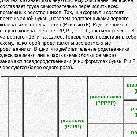
Для тех, кто знает двоичную систему счисления, теперь не
составляет труда самостоятельно перечислить всех
возможных родственников. Тех, чьи формулы состоят
всего из одной буквы, назовем родственниками первого
колена; их всего два - отец (P) и сын (F). Родственников
второго колена - четыре: PP, PF, FP, FF; третьего колена - 8,
четвертого - 16, и так далее. Теперь легко представить себе
схему, на которой представлены все возможные
родственники. Видно, что действительные родственники
здесь занимают лишь часть схемы; большое место
занимают псевдородственники (в их формулах буквы P и F
чередуются более одного раза).
prap
praprapraavo
(PPPPP)
pr
prapraavo
(PPPP)
bo