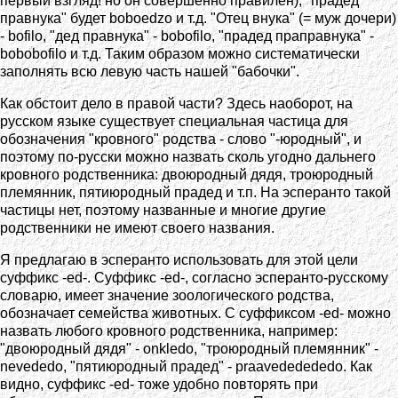
первый взгляд! но он совершенно правилен), "прадед
правнука" будет boboedzo и т.д. "Отец внука" (= муж дочери)
- bofilo, "дед правнука" - bobofilo, "прадед праправнука" -
bobobofilo и т.д. Таким образом можно систематически
заполнять всю левую часть нашей "бабочки".
Как обстоит дело в правой части? Здесь наоборот, на
русском языке существует специальная частица для
обозначения "кровного" родства - слово "-юродный", и
поэтому по-русски можно назвать сколь угодно дальнего
кровного родственника: двоюродный дядя, троюродный
племянник, пятиюродный прадед и т.п. На эсперанто такой
частицы нет, поэтому названные и многие другие
родственники не имеют своего названия.
Я предлагаю в эсперанто использовать для этой цели
суффикс -ed-. Суффикс -ed-, согласно эсперанто-русскому
словарю, имеет значение зоологического родства,
обозначает семейства животных. С суффиксом -ed- можно
назвать любого кровного родственника, например:
"двоюродный дядя" - onkledo, "троюродный племянник" -
nevededo, "пятиюродный прадед" - praavededededo. Как
видно, суффикс -ed- тоже удобно повторять при