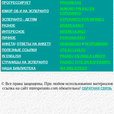
ПРОГРЕССИРУЕТ
PROGRESAS
HUMURO PRI KAJ EN
ЮМОР ОБ И НА ЭСПЕРАНТО
ESPERANTO
ЭСПЕРАНТО - ДЕТЯМ
ESPERANTO POR INFANOJ
РАЗНОЕ
DIVERSAJHOJ
ИНТЕРЕСНОЕ
INTERESAJHOJ
ЛИЧНОЕ
PERSONAJHOJ
АНКЕТА
/
ОТВЕТЫ НА АНКЕТУ
DEMANDARO
/
RESPONDARO
ПОЛЕЗНЫЕ ССЫЛКИ
UTILAJ LIGILOJ
IN ENGLISH
PAGHOJ EN ANGLA LINGVO
СТРАНИЦЫ НА ЭСПЕРАНТО
PAGHOJ TUTE EN ESPERANTO
НАША БИБЛИОТЕКА
NIA BIBLIOTEKO
© Все права защищены. При любом использовании материалов
ссылка на сайт miresperanto.com обязательна!
ОБРАТНАЯ СВЯЗЬ