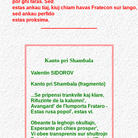
por ghi faras. Sed
estas ankau tiaj, kiuj chiam havas Fratecon sur lango,
sed ankau perfido
estas proksima.
Kanto pri Shambala
Valentin SIDOROV
Kanto pri Shambala (fragmento)
...Se pripensi trankvile kaj klare,
Rifuzinte de la kalumni',
Avangard' de l'lumporta Frataro -
Estas rusa popol', estas vi.
Obeante la leghojn okultajn,
Esperante pri chies prosper',
Vi obee transprenis sur shultrojn