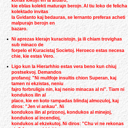
konas lokojn en la arbaro,
kie eblas kolekti maturajn berojn. Al tiu loko de felicha
kolektado invitas
la Gvidanto kaj bedauras, se lernanto preferas acheti
malpurajn berojn en
bazaro.
Ni aprezas klerajn kuracistojn, ja ili chiam trovighas
sub minaco de
forpelo el Kuracistaj Societoj. Heroeco estas necesa
chie, kie estas Vero.
Ligo kun la Hierarhhio estas vera beno kun chiuj
postsekvoj. Demandos
profanoj: "Ni multfoje insultis chion Superan, kaj
tamen ni ekzistas, neniu
fajro forbruligis nin, kaj nenio minacas al ni". Tiam ni
kondukos ilin al
placo, kie en koto rampadas blindaj almozuloj, kaj
diros: "Jen vi ankau". Ni
kondukos ilin al prizonoj, kondukos al minejoj,
kondukos al incendioj,
kondukos al ekzekutoj. Ni diros: "Chu vi ne rekonas