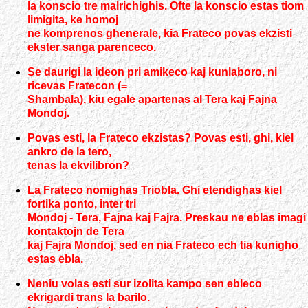
la konscio tre malrichighis. Ofte la konscio estas tiom
limigita, ke homoj
ne komprenos ghenerale, kia Frateco povas ekzisti
ekster sanga parenceco.
Se daurigi la ideon pri amikeco kaj kunlaboro, ni
ricevas Fratecon (=
Shambala), kiu egale apartenas al Tera kaj Fajna
Mondoj.
Povas esti, la Frateco ekzistas? Povas esti, ghi, kiel
ankro de la tero,
tenas la ekvilibron?
La Frateco nomighas Triobla. Ghi etendighas kiel
fortika ponto, inter tri
Mondoj - Tera, Fajna kaj Fajra. Preskau ne eblas imagi
kontaktojn de Tera
kaj Fajra Mondoj, sed en nia Frateco ech tia kunigho
estas ebla.
Neniu volas esti sur izolita kampo sen ebleco
ekrigardi trans la barilo.