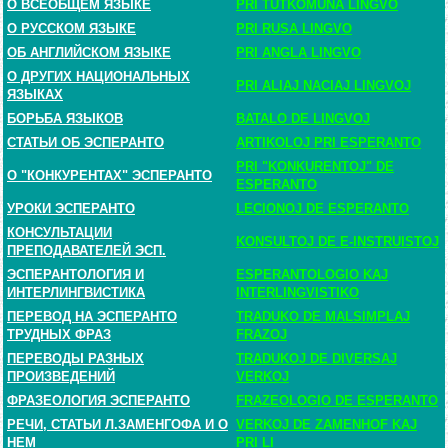
О ВСЕОБЩЕМ ЯЗЫКЕ
PRI TUTKOMUNA LINGVO
О РУССКОМ ЯЗЫКЕ
PRI RUSA LINGVO
ОБ АНГЛИЙСКОМ ЯЗЫКЕ
PRI ANGLA LINGVO
О ДРУГИХ НАЦИОНАЛЬНЫХ
PRI ALIAJ NACIAJ LINGVOJ
ЯЗЫКАХ
БОРЬБА ЯЗЫКОВ
BATALO DE LINGVOJ
СТАТЬИ ОБ ЭСПЕРАНТО
ARTIKOLOJ PRI ESPERANTO
PRI "KONKURENTOJ" DE
О "КОНКУРЕНТАХ" ЭСПЕРАНТО
ESPERANTO
УРОКИ ЭСПЕРАНТО
LECIONOJ DE ESPERANTO
КОНСУЛЬТАЦИИ
KONSULTOJ DE E-INSTRUISTOJ
ПРЕПОДАВАТЕЛЕЙ ЭСП.
ЭСПЕРАНТОЛОГИЯ И
ESPERANTOLOGIO KAJ
ИНТЕРЛИНГВИСТИКА
INTERLINGVISTIKO
ПЕРЕВОД НА ЭСПЕРАНТО
TRADUKO DE MALSIMPLAJ
ТРУДНЫХ ФРАЗ
FRAZOJ
ПЕРЕВОДЫ РАЗНЫХ
TRADUKOJ DE DIVERSAJ
ПРОИЗВЕДЕНИЙ
VERKOJ
ФРАЗЕОЛОГИЯ ЭСПЕРАНТО
FRAZEOLOGIO DE ESPERANTO
РЕЧИ, СТАТЬИ Л.ЗАМЕНГОФА И О
VERKOJ DE ZAMENHOF KAJ
НЕМ
PRI LI