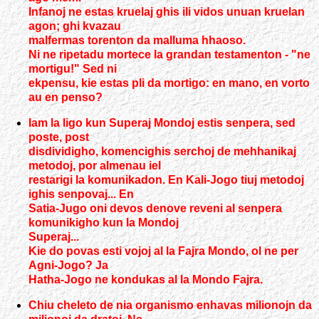
Infanoj ne estas kruelaj ghis ili vidos unuan kruelan
agon; ghi kvazau
malfermas torenton da malluma hhaoso.
Ni ne ripetadu mortece la grandan testamenton - "ne
mortigu!" Sed ni
ekpensu, kie estas pli da mortigo: en mano, en vorto
au en penso?
Iam la ligo kun Superaj Mondoj estis senpera, sed
poste, post
disdividigho, komencighis serchoj de mehhanikaj
metodoj, por almenau iel
restarigi la komunikadon. En Kali-Jogo tiuj metodoj
ighis senpovaj... En
Satia-Jugo oni devos denove reveni al senpera
komunikigho kun la Mondoj
Superaj...
Kie do povas esti vojoj al la Fajra Mondo, ol ne per
Agni-Jogo? Ja
Hatha-Jogo ne kondukas al la Mondo Fajra.
Chiu cheleto de nia organismo enhavas milionojn da