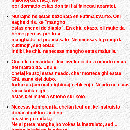
milionoj da dratoj. Ne
por dormado estas donitaj tiaj fajnegaj aparatoj.
Nutrajho ne estas bezonata en kutima kvanto. Oni
saghe diris, ke "mangho
estas chenoj de diablo". En chiu okazo, pli multe da
homoj pereas pro troa
manghado, ol pro malsato. Ne necesas tuj rompi la
kutimojn, sed eblas
indiki, ke chiu nenecesa mangho estas malutila.
Oni ofte demandas - kial evolucio de la mondo estas
tiel malrapida. Unu el
chefaj kauzoj estas neado, char morteca ghi estas.
Ghi, same kiel dubo,
forhakas jam maturighintajn eblecojn. Neado ne estas
racia kritiko, ghi
estas kiel muelila shtono sur kolo.
Necesas kompreni la chefan leghon, ke Instruisto
donas direkton, sed ne
insistas pri detaloj.
Ne al preta manghajho vokas la Instruisto, sed Li