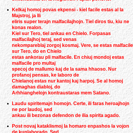
Kelkaj homoj povas ekpensi - kiel facile estas al la
Majstroj, ja Ili
eliris super terajn malfacilajhojn. Tiel diros tiu, kiu ne
konas realon.
Kiel sur Tero, tiel ankau en Chielo. Forpasas
malfacilajhoj teraj, sed venas
nekompareblaj zorgoj kosmaj. Vere, se estas malfacile
sur Tero, do en Chielo
estas ankorau pli malfacile. En chiuj mondoj estas
malfacile pro multaj
specoj de mallumo kaj de la sama hhaoso. Nur
profanoj pensas, ke laboro de
Chielanoj estas nur kantoj kaj harpoj. Se al homoj
damaghas diabloj, do
Arhhianghelojn kontraustaras mem Satano.
Laudu spiritemajn homojn. Certe, ili faras heroajhojn
ne por laudoj, sed
ankau ili bezonas defendon de ilia spirita agado.
Post novaj kataklismoj la homaro enpashos la vojon
de kunlaborado. Sed