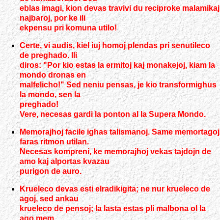
eblas imagi, kion devas travivi du reciproke malamikaj
najbaroj, por ke ili
ekpensu pri komuna utilo!
Certe, vi audis, kiel iuj homoj plendas pri senutileco
de preghado. Ili
diros: "Por kio estas la ermitoj kaj monakejoj, kiam la
mondo dronas en
malfelicho!" Sed neniu pensas, je kio transformighus
la mondo, sen la
preghado!
Vere, necesas gardi la ponton al la Supera Mondo.
Memorajhoj facile ighas talismanoj. Same memortagoj
faras ritmon utilan.
Necesas kompreni, ke memorajhoj vekas tajdojn de
amo kaj alportas kvazau
purigon de auro.
Krueleco devas esti elradikigita; ne nur krueleco de
agoj, sed ankau
krueleco de pensoj; la lasta estas pli malbona ol la
ago mem.