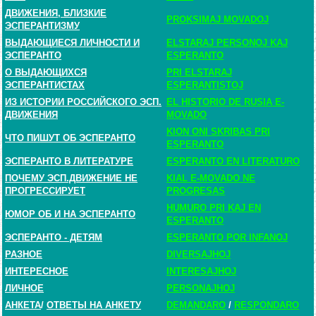
ДВИЖЕНИЯ, БЛИЗКИЕ
PROKSIMAJ MOVADOJ
ЭСПЕРАНТИЗМУ
ВЫДАЮЩИЕСЯ ЛИЧНОСТИ И
ELSTARAJ PERSONOJ KAJ
ЭСПЕРАНТО
ESPERANTO
О ВЫДАЮЩИХСЯ
PRI ELSTARAJ
ЭСПЕРАНТИСТАХ
ESPERANTISTOJ
ИЗ ИСТОРИИ РОССИЙСКОГО ЭСП.
EL HISTORIO DE RUSIA E-
ДВИЖЕНИЯ
MOVADO
KION ONI SKRIBAS PRI
ЧТО ПИШУТ ОБ ЭСПЕРАНТО
ESPERANTO
ЭСПЕРАНТО В ЛИТЕРАТУРЕ
ESPERANTO EN LITERATURO
ПОЧЕМУ ЭСП.ДВИЖЕНИЕ НЕ
KIAL E-MOVADO NE
ПРОГРЕССИРУЕТ
PROGRESAS
HUMURO PRI KAJ EN
ЮМОР ОБ И НА ЭСПЕРАНТО
ESPERANTO
ЭСПЕРАНТО - ДЕТЯМ
ESPERANTO POR INFANOJ
РАЗНОЕ
DIVERSAJHOJ
ИНТЕРЕСНОЕ
INTERESAJHOJ
ЛИЧНОЕ
PERSONAJHOJ
АНКЕТА
/
ОТВЕТЫ НА АНКЕТУ
DEMANDARO
/
RESPONDARO