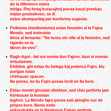
do la diferenco estos
miriga. Plej fortaj kuracajhoj povas kauzi preskau
malan postsekvon, se ili
estos akompanitaj per konforma sugesto.
Psikismo (mediumismo) estas fenestro al la Fajna
Mondo, sed instruisto
diros al lernanto: "Ne turnu vin ofte al la fenestro, sed
rigardu en la
libron de vivo".
Ragh-Agni - tiel oni nomis tiun Fajron, kiun vi nomas
entuziasmo.
Efektive, ghi estas tiu belega kaj potenca Fajro, kiu
purigas tutan
chirkauan spacon.
Ne pensu, ke tiu Fajro povas bruli en fia koro.
Eblas montri ghustan direkton, sed chiu perforto jam
kontrauas la kosman
leghon. La Mondo fajra povas esti akirajho nur de
propra koro. Neniu estis
enkondukita en la Regionon Fajran perforte.