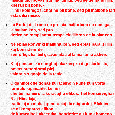
mallumuloj povas nur mallumigi. Sed se demandi ilin,
kiel fari pli bone, -
ili nur koleregos, char ne pli bone, sed pli malbone fari
estas ilia misio.
La Fortoj de Lumo ne pro sia malforteco ne neniigas
la malamikon, sed pro
deziro ne rompi antautempe ekvilibron de la planedo.
Ne eblas konvinki mallumulojn, sed eblas paralizi ilin
kaj konsiderinde
senfortigi, tial tiel gravas rilati al la mallumo aktive.
Kiuj pensas, ke songhoj okazas pro digestado, tiuj
povas preterdormi plej
valorajn signojn de la realo.
Ciganinoj ofte donas kuracajhojn kune kun vorta
formulo, opiniante, ke nur
che tiu maniero la kuracajho efikos. Tiel konservighas
Niaj Himalajaj
tradicioj en multaj generacioj de migrantoj. Efektive,
se ni komparos efikon
de kuracajhoj, akceptitaj bondezire au kun abomeno,