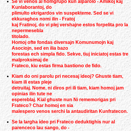
Se vi venos al homgrupo kun alparolo - Amikoj kaj
Kunlaborantoj, do
plimulto ekrigardos vin suspekteme. Sed se vi
ekkuraghos nomi ilin - Fratoj
kaj Fratinoj, do vi plej vershajne estos forpelita pro la
nepermesebla
titolado.
Homoj ofte fondas diversajn Komunumojn kaj
Asociojn, sed en ilia bazo
forestas ech simpla fido. Sekve, tiuj iniciatoj estas tre
malproksimaj de
Frateco, kiu estas firma bastiono de fido.
Kiam do oni parolu pri necesaj ideoj? Ghuste tiam,
kiam ili estas pleje
detruitaj. Nome, ni diros pri ili tiam, kiam homoj jam
opinias ilin tute ne
espereblaj. Kial ghuste nun Ni rememorigas pri
Frateco? Char homoj en sia
malespero venos serchi la antaudiritan Kunfratecon.
Se la largha ideo pri Frateco deduktighis nur al
parenceco lau sango, do -