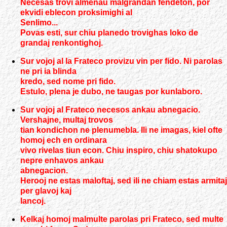
Necesas trovi almenau malgrandan fendeton, por
ekvidi eblecon proksimighi al
Senlimo...
Povas esti, sur chiu planedo trovighas loko de
grandaj renkontighoj.
Sur vojoj al la Frateco provizu vin per fido. Ni parolas
ne pri ia blinda
kredo, sed nome pri fido.
Estulo, plena je dubo, ne taugas por kunlaboro.
Sur vojoj al Frateco necesos ankau abnegacio.
Vershajne, multaj trovos
tian kondichon ne plenumebla. Ili ne imagas, kiel ofte
homoj ech en ordinara
vivo rivelas tiun econ. Chiu inspiro, chiu shatokupo
nepre enhavos ankau
abnegacion.
Herooj ne estas maloftaj, sed ili ne chiam estas armitaj
per glavoj kaj
lancoj.
Kelkaj homoj malmulte parolas pri Frateco, sed multe