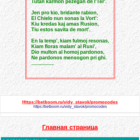
Tutan karmon pezegan de l'Ter'.
Jen pro kio, bridante rabion,
El Chielo nun sonas la Vort':
Kiu kredas kaj amas Rusion,
Tiu estos savita de mort'.
En la temp', kiam fulmoj resonas,
Kiam floras malam' al Rusi',
Dio multon al homoj pardonos,
Ne pardonos mensogon pri ghi.
..................
Https://betboom.ru/vidy_stavok/promocodes
https://betboom.ru/vidy_stavok/promocodes
Главная страница