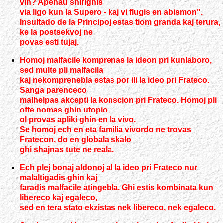
vin? Apenau shirighis
via ligo kun la Supero - kaj vi flugis en abismon".
Insultado de la Principoj estas tiom granda kaj terura,
ke la postsekvoj ne
povas esti tujaj.
Homoj malfacile komprenas la ideon pri kunlaboro,
sed multe pli malfacila
kaj nekomprenebla estas por ili la ideo pri Frateco.
Sanga parenceco
malhelpas akcepti la konscion pri Frateco. Homoj pli
ofte nomas ghin utopio,
ol provas apliki ghin en la vivo.
Se homoj ech en eta familia vivordo ne trovas
Fratecon, do en globala skalo
ghi shajnas tute ne reala.
Ech plej bonaj aldonoj al la ideo pri Frateco nur
malaltigadis ghin kaj
faradis malfacile atingebla. Ghi estis kombinata kun
libereco kaj egaleco,
sed en tera stato ekzistas nek libereco, nek egaleco.