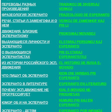
ПЕРЕВОДЫ РАЗНЫХ
TRADUKOJ DE DIVERSAJ
ПРОИЗВЕДЕНИЙ
VERKOJ
ФРАЗЕОЛОГИЯ ЭСПЕРАНТО
FRAZEOLOGIO DE ESPERANTO
РЕЧИ, СТАТЬИ Л.ЗАМЕНГОФА И О
VERKOJ DE ZAMENHOF KAJ
НЕМ
PRI LI
ДВИЖЕНИЯ, БЛИЗКИЕ
PROKSIMAJ MOVADOJ
ЭСПЕРАНТИЗМУ
ВЫДАЮЩИЕСЯ ЛИЧНОСТИ И
ELSTARAJ PERSONOJ KAJ
ЭСПЕРАНТО
ESPERANTO
О ВЫДАЮЩИХСЯ
PRI ELSTARAJ
ЭСПЕРАНТИСТАХ
ESPERANTISTOJ
ИЗ ИСТОРИИ РОССИЙСКОГО ЭСП.
EL HISTORIO DE RUSIA E-
ДВИЖЕНИЯ
MOVADO
KION ONI SKRIBAS PRI
ЧТО ПИШУТ ОБ ЭСПЕРАНТО
ESPERANTO
ЭСПЕРАНТО В ЛИТЕРАТУРЕ
ESPERANTO EN LITERATURO
ПОЧЕМУ ЭСП.ДВИЖЕНИЕ НЕ
KIAL E-MOVADO NE
ПРОГРЕССИРУЕТ
PROGRESAS
HUMURO PRI KAJ EN
ЮМОР ОБ И НА ЭСПЕРАНТО
ESPERANTO
ЭСПЕРАНТО - ДЕТЯМ
ESPERANTO POR INFANOJ