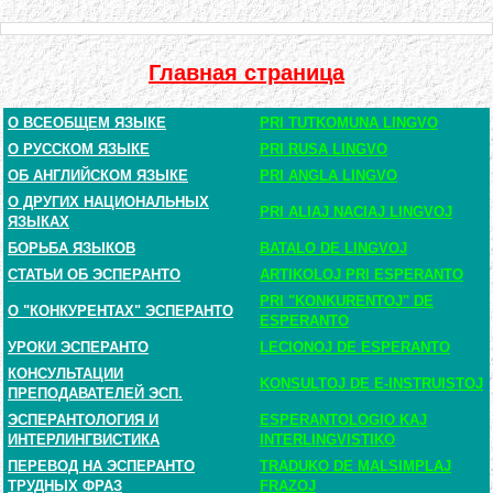
Главная страница
О ВСЕОБЩЕМ ЯЗЫКЕ
PRI TUTKOMUNA LINGVO
О РУССКОМ ЯЗЫКЕ
PRI RUSA LINGVO
ОБ АНГЛИЙСКОМ ЯЗЫКЕ
PRI ANGLA LINGVO
О ДРУГИХ НАЦИОНАЛЬНЫХ
PRI ALIAJ NACIAJ LINGVOJ
ЯЗЫКАХ
БОРЬБА ЯЗЫКОВ
BATALO DE LINGVOJ
СТАТЬИ ОБ ЭСПЕРАНТО
ARTIKOLOJ PRI ESPERANTO
PRI "KONKURENTOJ" DE
О "КОНКУРЕНТАХ" ЭСПЕРАНТО
ESPERANTO
УРОКИ ЭСПЕРАНТО
LECIONOJ DE ESPERANTO
КОНСУЛЬТАЦИИ
KONSULTOJ DE E-INSTRUISTOJ
ПРЕПОДАВАТЕЛЕЙ ЭСП.
ЭСПЕРАНТОЛОГИЯ И
ESPERANTOLOGIO KAJ
ИНТЕРЛИНГВИСТИКА
INTERLINGVISTIKO
ПЕРЕВОД НА ЭСПЕРАНТО
TRADUKO DE MALSIMPLAJ
ТРУДНЫХ ФРАЗ
FRAZOJ