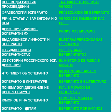
ПЕРЕВОДЫ РАЗНЫХ
TRADUKOJ DE DIVERSAJ
ПРОИЗВЕДЕНИЙ
VERKOJ
ФРАЗЕОЛОГИЯ ЭСПЕРАНТО
FRAZEOLOGIO DE ESPERANTO
РЕЧИ, СТАТЬИ Л.ЗАМЕНГОФА И О
VERKOJ DE ZAMENHOF KAJ
НЕМ
PRI LI
ДВИЖЕНИЯ, БЛИЗКИЕ
PROKSIMAJ MOVADOJ
ЭСПЕРАНТИЗМУ
ВЫДАЮЩИЕСЯ ЛИЧНОСТИ И
ELSTARAJ PERSONOJ KAJ
ЭСПЕРАНТО
ESPERANTO
О ВЫДАЮЩИХСЯ
PRI ELSTARAJ
ЭСПЕРАНТИСТАХ
ESPERANTISTOJ
ИЗ ИСТОРИИ РОССИЙСКОГО ЭСП.
EL HISTORIO DE RUSIA E-
ДВИЖЕНИЯ
MOVADO
KION ONI SKRIBAS PRI
ЧТО ПИШУТ ОБ ЭСПЕРАНТО
ESPERANTO
ЭСПЕРАНТО В ЛИТЕРАТУРЕ
ESPERANTO EN LITERATURO
ПОЧЕМУ ЭСП.ДВИЖЕНИЕ НЕ
KIAL E-MOVADO NE
ПРОГРЕССИРУЕТ
PROGRESAS
HUMURO PRI KAJ EN
ЮМОР ОБ И НА ЭСПЕРАНТО
ESPERANTO
ЭСПЕРАНТО - ДЕТЯМ
ESPERANTO POR INFANOJ