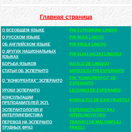
Главная страница
О ВСЕОБЩЕМ ЯЗЫКЕ
PRI TUTKOMUNA LINGVO
О РУССКОМ ЯЗЫКЕ
PRI RUSA LINGVO
ОБ АНГЛИЙСКОМ ЯЗЫКЕ
PRI ANGLA LINGVO
О ДРУГИХ НАЦИОНАЛЬНЫХ
PRI ALIAJ NACIAJ LINGVOJ
ЯЗЫКАХ
БОРЬБА ЯЗЫКОВ
BATALO DE LINGVOJ
СТАТЬИ ОБ ЭСПЕРАНТО
ARTIKOLOJ PRI ESPERANTO
PRI "KONKURENTOJ" DE
О "КОНКУРЕНТАХ" ЭСПЕРАНТО
ESPERANTO
УРОКИ ЭСПЕРАНТО
LECIONOJ DE ESPERANTO
КОНСУЛЬТАЦИИ
KONSULTOJ DE E-INSTRUISTOJ
ПРЕПОДАВАТЕЛЕЙ ЭСП.
ЭСПЕРАНТОЛОГИЯ И
ESPERANTOLOGIO KAJ
ИНТЕРЛИНГВИСТИКА
INTERLINGVISTIKO
ПЕРЕВОД НА ЭСПЕРАНТО
TRADUKO DE MALSIMPLAJ
ТРУДНЫХ ФРАЗ
FRAZOJ