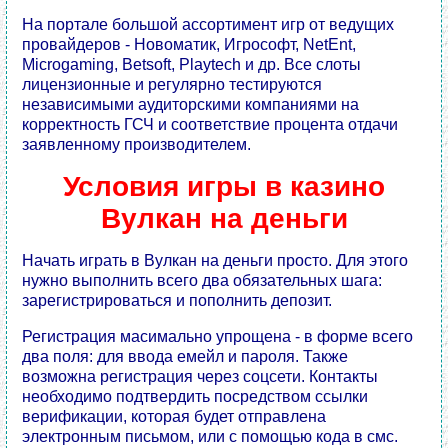
На портале большой ассортимент игр от ведущих
провайдеров - Новоматик, Игрософт, NetEnt,
Microgaming, Betsoft, Playtech и др. Все слоты
лицензионные и регулярно тестируются
независимыми аудиторскими компаниями на
корректность ГСЧ и соответствие процента отдачи
заявленному производителем.
Условия игры в казино
Вулкан на деньги
Начать играть в Вулкан на деньги просто. Для этого
нужно выполнить всего два обязательных шага:
зарегистрироваться и пополнить депозит.
Регистрация масимально упрощена - в форме всего
два поля: для ввода емейл и пароля. Также
возможна регистрация через соцсети. Контакты
необходимо подтвердить посредством ссылки
верификации, которая будет отправлена
электронным письмом, или с помощью кода в смс.