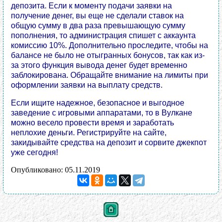
депозита. Если к моменту подачи заявки на
получение денег, вы еще не сделали ставок на
общую сумму в два раза превышающую сумму
пополнения, то администрация спишет с аккаунта
комиссию 10%. Дополнительно проследите, чтобы на
балансе не было не отыгранных бонусов, так как из-
за этого функция вывода денег будет временно
заблокирована. Обращайте внимание на лимиты при
оформлении заявки на выплату средств.
Если ищите надежное, безопасное и выгодное
заведение с игровыми аппаратами, то в Вулкане
можно весело провести время и заработать
неплохие деньги. Регистрируйте на сайте,
закидывайте средства на депозит и сорвите джекпот
уже сегодня!
Опубликовано: 05.11.2019