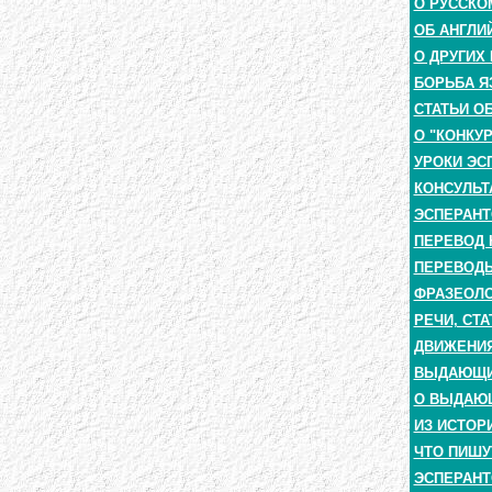
О РУССКО
ОБ АНГЛИ
О ДРУГИХ
БОРЬБА Я
СТАТЬИ О
О "КОНКУ
УРОКИ ЭС
КОНСУЛЬТ
ЭСПЕРАНТ
ПЕРЕВОД 
ПЕРЕВОДЫ
ФРАЗЕОЛО
РЕЧИ, СТА
ДВИЖЕНИЯ
ВЫДАЮЩИЕ
О ВЫДАЮ
ИЗ ИСТОР
ЧТО ПИШУ
ЭСПЕРАНТ