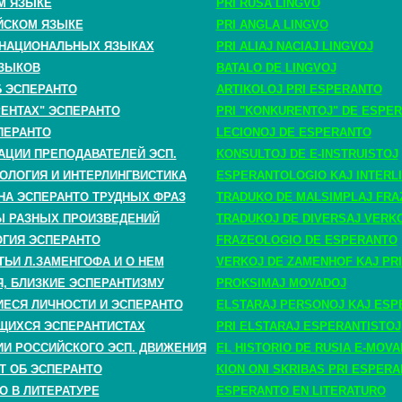
М ЯЗЫКЕ
PRI RUSA LINGVO
ЙСКОМ ЯЗЫКЕ
PRI ANGLA LINGVO
 НАЦИОНАЛЬНЫХ ЯЗЫКАХ
PRI ALIAJ NACIAJ LINGVOJ
ЗЫКОВ
BATALO DE LINGVOJ
Б ЭСПЕРАНТО
ARTIKOLOJ PRI ESPERANTO
РЕНТАХ" ЭСПЕРАНТО
PRI "KONKURENTOJ" DE ESPE
ПЕРАНТО
LECIONOJ DE ESPERANTO
АЦИИ ПРЕПОДАВАТЕЛЕЙ ЭСП.
KONSULTOJ DE E-INSTRUISTOJ
ОЛОГИЯ И ИНТЕРЛИНГВИСТИКА
ESPERANTOLOGIO KAJ INTERLI
НА ЭСПЕРАНТО ТРУДНЫХ ФРАЗ
TRADUKO DE MALSIMPLAJ FRA
 РАЗНЫХ ПРОИЗВЕДЕНИЙ
TRADUKOJ DE DIVERSAJ VERK
ГИЯ ЭСПЕРАНТО
FRAZEOLOGIO DE ESPERANTO
ТЬИ Л.ЗАМЕНГОФА И О НЕМ
VERKOJ DE ZAMENHOF KAJ PRI
, БЛИЗКИЕ ЭСПЕРАНТИЗМУ
PROKSIMAJ MOVADOJ
СЯ ЛИЧНОСТИ И ЭСПЕРАНТО
ELSTARAJ PERSONOJ KAJ ESP
ЩИХСЯ ЭСПЕРАНТИСТАХ
PRI ELSTARAJ ESPERANTISTOJ
ИИ РОССИЙСКОГО ЭСП. ДВИЖЕНИЯ
EL HISTORIO DE RUSIA E-MOV
Т ОБ ЭСПЕРАНТО
KION ONI SKRIBAS PRI ESPER
О В ЛИТЕРАТУРЕ
ESPERANTO EN LITERATURO