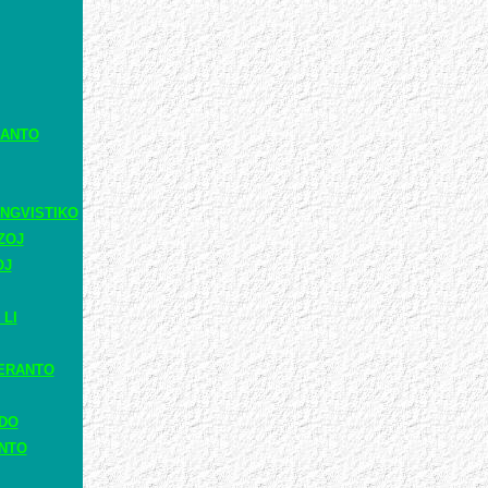
RANTO
NGVISTIKO
ZOJ
OJ
 LI
ERANTO
ADO
ANTO