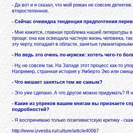
- Да вот и я сказал, что мой роман не совсем детектив
второстепенное.
- Сейчас очевидна тенденция предпочтения перев
- Мне кажется, главная проблема нашей литературы в 
проще: она как освещала частную жизнь человека, так
эту черту, попадает в области, занятые гуманитарны
- Но ведь это очень по-мужски: хотеть чего-то бо
- Ну, не совсем так. На Западе этот процесс как-то 
Например, странная история у Умберто Эко или смещен
- Что мешает заняться тем же самым?
- Это уже сделано. А что другое можно придумать? Я 
- Какие из упреков вашим книгам вы признаете с
подробностей?
- Я воспринимаю только позитивистскую критику - скаж
http://www.izvestia.ru/culture/article40067