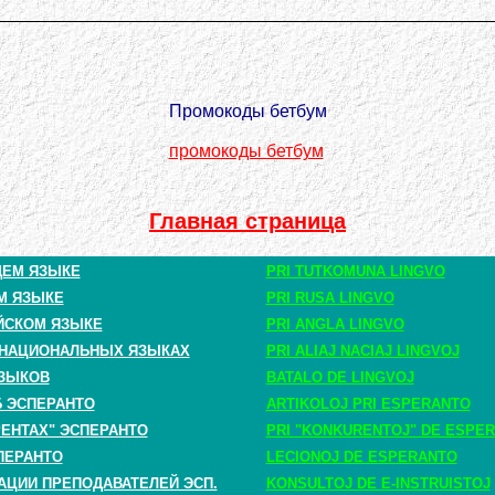
Промокоды бетбум
промокоды бетбум
Главная страница
ЩЕМ ЯЗЫКЕ
PRI TUTKOMUNA LINGVO
М ЯЗЫКЕ
PRI RUSA LINGVO
ЙСКОМ ЯЗЫКЕ
PRI ANGLA LINGVO
 НАЦИОНАЛЬНЫХ ЯЗЫКАХ
PRI ALIAJ NACIAJ LINGVOJ
ЗЫКОВ
BATALO DE LINGVOJ
Б ЭСПЕРАНТО
ARTIKOLOJ PRI ESPERANTO
РЕНТАХ" ЭСПЕРАНТО
PRI "KONKURENTOJ" DE ESPE
ПЕРАНТО
LECIONOJ DE ESPERANTO
АЦИИ ПРЕПОДАВАТЕЛЕЙ ЭСП.
KONSULTOJ DE E-INSTRUISTOJ