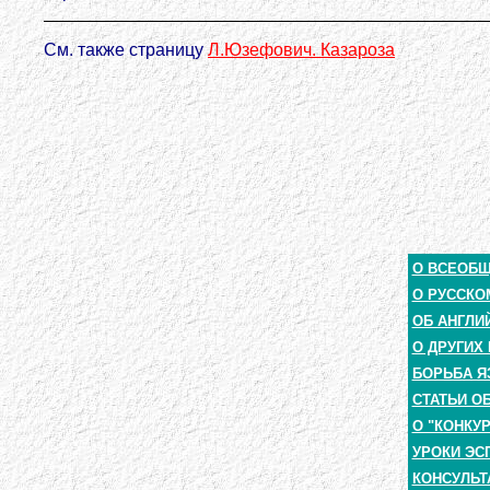
См. также страницу
Л.Юзефович. Казароза
О ВСЕОБ
О РУССКО
ОБ АНГЛИ
О ДРУГИХ
БОРЬБА Я
СТАТЬИ О
О "КОНКУ
УРОКИ ЭС
КОНСУЛЬТ