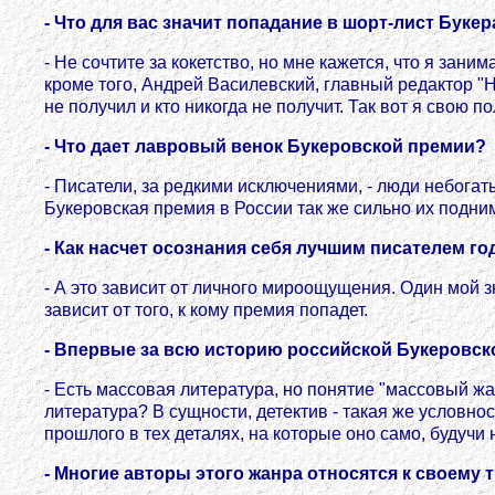
- Что для вас значит попадание в шорт-лист Букер
- Не сочтите за кокетство, но мне кажется, что я зан
кроме того, Андрей Василевский, главный редактор "Н
не получил и кто никогда не получит. Так вот я свою по
- Что дает лавровый венок Букеровской премии?
- Писатели, за редкими исключениями, - люди небогат
Букеровская премия в России так же сильно их подним
- Как насчет осознания себя лучшим писателем го
- А это зависит от личного мироощущения. Один мой 
зависит от того, к кому премия попадет.
- Впервые за всю историю российской Букеровско
- Есть массовая литература, но понятие "массовый жа
литература? В сущности, детектив - такая же условно
прошлого в тех деталях, на которые оно само, будучи 
- Многие авторы этого жанра относятся к своему