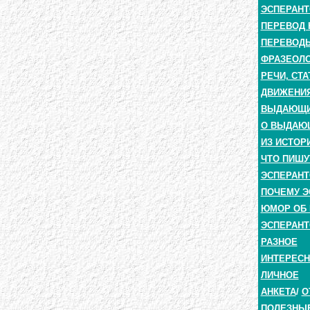
ЭСПЕРАНТ
ПЕРЕВОД 
ПЕРЕВОДЫ
ФРАЗЕОЛО
РЕЧИ, СТА
ДВИЖЕНИЯ
ВЫДАЮЩИЕ
О ВЫДАЮ
ИЗ ИСТОР
ЧТО ПИШУ
ЭСПЕРАНТ
ПОЧЕМУ Э
ЮМОР ОБ 
ЭСПЕРАНТ
РАЗНОЕ
ИНТЕРЕС
ЛИЧНОЕ
АНКЕТА
/
О
ПОЛЕЗНЫ