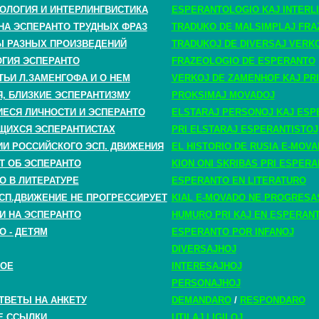
ОЛОГИЯ И ИНТЕРЛИНГВИСТИКА
ESPERANTOLOGIO KAJ INTERLI
НА ЭСПЕРАНТО ТРУДНЫХ ФРАЗ
TRADUKO DE MALSIMPLAJ FRA
 РАЗНЫХ ПРОИЗВЕДЕНИЙ
TRADUKOJ DE DIVERSAJ VERK
ГИЯ ЭСПЕРАНТО
FRAZEOLOGIO DE ESPERANTO
ТЬИ Л.ЗАМЕНГОФА И О НЕМ
VERKOJ DE ZAMENHOF KAJ PRI
, БЛИЗКИЕ ЭСПЕРАНТИЗМУ
PROKSIMAJ MOVADOJ
СЯ ЛИЧНОСТИ И ЭСПЕРАНТО
ELSTARAJ PERSONOJ KAJ ESP
ЩИХСЯ ЭСПЕРАНТИСТАХ
PRI ELSTARAJ ESPERANTISTOJ
ИИ РОССИЙСКОГО ЭСП. ДВИЖЕНИЯ
EL HISTORIO DE RUSIA E-MOV
Т ОБ ЭСПЕРАНТО
KION ONI SKRIBAS PRI ESPER
О В ЛИТЕРАТУРЕ
ESPERANTO EN LITERATURO
СП.ДВИЖЕНИЕ НЕ ПРОГРЕССИРУЕТ
KIAL E-MOVADO NE PROGRESA
И НА ЭСПЕРАНТО
HUMURO PRI KAJ EN ESPERAN
О - ДЕТЯМ
ESPERANTO POR INFANOJ
DIVERSAJHOJ
НОЕ
INTERESAJHOJ
PERSONAJHOJ
ТВЕТЫ НА АНКЕТУ
DEMANDARO
/
RESPONDARO
Е ССЫЛКИ
UTILAJ LIGILOJ