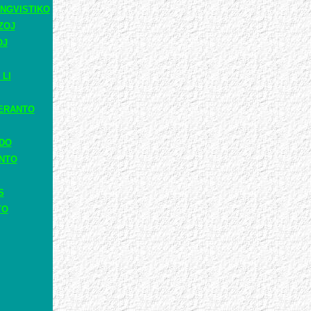
NGVISTIKO
ZOJ
OJ
 LI
ERANTO
ADO
ANTO
S
TO