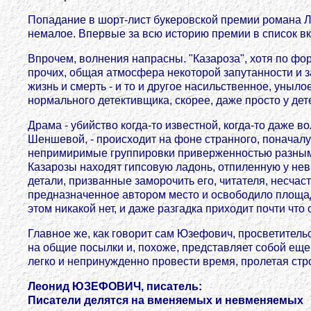
Попадание в шорт-лист букеровской премии романа Л
немалое. Впервые за всю историю премии в список вк
Впрочем, волнения напрасны. "Казароза", хотя по форм
прочих, общая атмосфера некоторой запутанности и за
жизнь и смерть - и то и другое насильственное, уныло
нормального детективщика, скорее, даже просто у де
Драма - убийство когда-то известной, когда-то даже
Шеншевой, - происходит на фоне странного, поначалу
непримиримые группировки приверженностью разным т
Казарозы находят гипсовую ладонь, отпиленную у невы
детали, призванные заморочить его, читателя, несчас
предназначенное автором место и освободило площадь 
этом никакой нет, и даже разгадка приходит почти что 
Главное же, как говорит сам Юзефович, просветительс
на общие посылки и, похоже, представляет собой еще 
легко и непринужденно провести время, пролетая стро
Леонид ЮЗЕФОВИЧ, писатель:
Писатели делятся на вменяемых и невменяемых