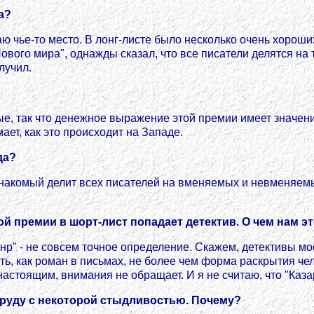
а?
имаю чье-то место. В лонг-листе было несколько очень хорош
ового мира", однажды сказал, что все писатели делятся на 
лучил.
ые, так что денежное выражение этой премии имеет значение
ает, как это происходит на Западе.
да?
знакомый делит всех писателей на вменяемых и невменяемы
й премии в шорт-лист попадает детектив. О чем нам э
нр" - не совсем точное определение. Скажем, детективы мое
сть, как роман в письмах, не более чем форма раскрытия че
настоящим, внимания не обращает. И я не считаю, что "Казар
 труду с некоторой стыдливостью. Почему?