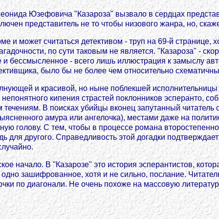
еонида Юзефовича "Казароза" вызвало в сердцах представ
лючен представитель не то чтобы низового жанра, но, скаж
е и может считаться детективом - труп на 69-й странице, х
гадочности, по сути таковым не является. "Казароза" - ско
е и бессмысленное - всего лишь иллюстрация к замыслу авто
тективщика, было бы не более чем относительно схематичн
 волнующей и красивой, но ныне поблекшей исполнительниц
 непонятного кипения страстей поклонников эсперанто, со
ечениям. В поисках убийцы вконец запутанный читатель ст
ясненного амура или ангелочка), местами даже на политику
тную голову. С тем, чтобы в процессе романа второстепенн
для другого. Справедливость этой догадки подтверждает и 
случайно.
кое начало. В "Казарозе" это история эсперантистов, котор
одно зашифрованное, хотя и не сильно, послание. Читателю 
чки по диагонали. Не очень похоже на массовую литературу