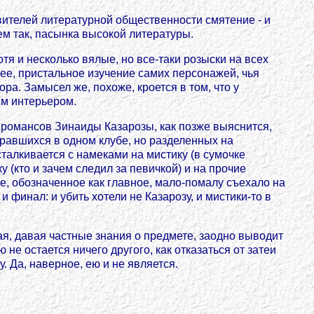
ителей литературной общественности смятение - и
ем так, пасынка высокой литературы.
отя и несколько вялые, но все-таки розыски на всех
рее, пристальное изучение самих персонажей, чья
ра. Замысел же, похоже, кроется в том, что у
ым интерьером.
ы романсов Зинаиды Казарозы, как позже выяснится,
бравшихся в одном клубе, но разделенных на
алкивается с намеками на мистику (в сумочке
 (кто и зачем следил за певичкой) и на прочие
ое, обозначенное как главное, мало-помалу съехало на
финал: и убить хотели не Казарозу, и мистики-то в
ая, давая частные знания о предмете, заодно выводит
не остается ничего другого, как отказаться от затеи
. Да, наверное, ею и не является.