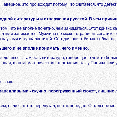
. Наверное, это происходит потому, что считается, что детек
одной литературы и отвержения русской. В чем причи
том, что не вполне понятно, чем заниматься. Этот кризис 
 этим и занимается. Мужчина не может ограничиться этим, ем
ми науками и журналистикой. Сегодня они отбирают област
льшего и не вполне понимать, чего именно.
упорядочился... Там есть литература, говорящая о чем-то б
ная, фантасмагорическая этнография, как у Павича, или ук
не знаю.
праведливыми - скучно, перегруженный сюжет, лишние 
ем, если я что-то перепутал, не так передал. Остальное мен