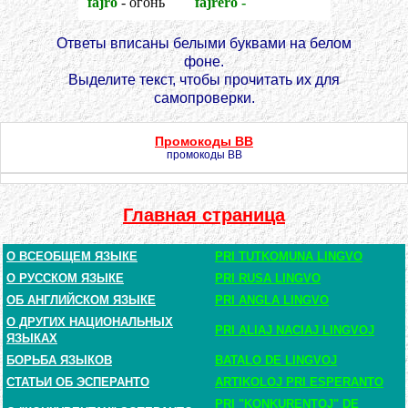
fajro
- огонь
fajrero -
искра
Ответы вписаны белыми буквами на белом
фоне.
Выделите текст, чтобы прочитать их для
самопроверки.
Промокоды BB
промокоды BB
Главная страница
О ВСЕОБЩЕМ ЯЗЫКЕ
PRI TUTKOMUNA LINGVO
О РУССКОМ ЯЗЫКЕ
PRI RUSA LINGVO
ОБ АНГЛИЙСКОМ ЯЗЫКЕ
PRI ANGLA LINGVO
О ДРУГИХ НАЦИОНАЛЬНЫХ
PRI ALIAJ NACIAJ LINGVOJ
ЯЗЫКАХ
БОРЬБА ЯЗЫКОВ
BATALO DE LINGVOJ
СТАТЬИ ОБ ЭСПЕРАНТО
ARTIKOLOJ PRI ESPERANTO
PRI "KONKURENTOJ" DE