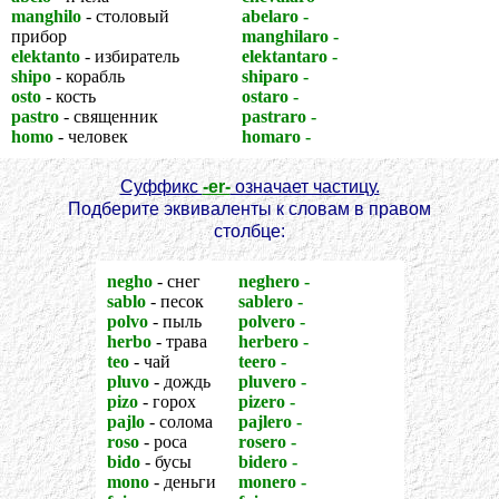
manghilo
- столовый
abelaro -
пчелиная семья
прибор
manghilaro -
посуда
elektanto
- избиратель
elektantaro -
электорат
shipo
- корабль
shiparo -
флот
osto
- кость
ostaro -
остов (скелет)
pastro
- священник
pastraro -
духовенство
homo
- человек
homaro -
человечество
Суффикс
-er-
означает частицу.
Подберите эквиваленты к словам в правом
столбце:
negho
- снег
neghero -
снежинка
sablo
- песок
sablero -
песчинка
polvo
- пыль
polvero -
пылинка
herbo
- трава
herbero -
травинка
teo
- чай
teero -
чаинка
pluvo
- дождь
pluvero -
дождинка
pizo
- горох
pizero -
горошина
pajlo
- солома
pajlero -
соломинка
roso
- роса
rosero -
росинка
bido
- бусы
bidero -
бусинка
mono
- деньги
monero -
монета