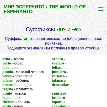
МИР ЭСПЕРАНТО / THE WORLD OF
ESPERANTO
Суффиксы
-ar-
и
-er-
Суффикс
-ar-
означает множество (образующее новое
понятие).
Подберите эквиваленты к словам в правом столбце:
arbo
- дерево
arbaro -
лес
vorto
- слово
vortaro -
словарь
folio
- лист
foliaro -
листва
junulo
- молодой человек
junularo -
молодежь
verko
- сочинение
verkaro -
собрание сочинений
infano
- ребенок
infanaro -
детвора
demando
- вопрос
demandaro -
вопросник
registo
- правитель
(анкета)
insulo
- остров
registaro -
правительство
lupo
- волк
insularo -
архипелаг
chevalo
- лошадь
luparo -
стая волков
abelo
- пчела
chevalaro -
табун лошадей