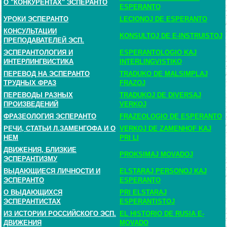
О "КОНКУРЕНТАХ" ЭСПЕРАНТО
ESPERANTO
УРОКИ ЭСПЕРАНТО
LECIONOJ DE ESPERANTO
КОНСУЛЬТАЦИИ
KONSULTOJ DE E-INSTRUISTOJ
ПРЕПОДАВАТЕЛЕЙ ЭСП.
ЭСПЕРАНТОЛОГИЯ И
ESPERANTOLOGIO KAJ
ИНТЕРЛИНГВИСТИКА
INTERLINGVISTIKO
ПЕРЕВОД НА ЭСПЕРАНТО
TRADUKO DE MALSIMPLAJ
ТРУДНЫХ ФРАЗ
FRAZOJ
ПЕРЕВОДЫ РАЗНЫХ
TRADUKOJ DE DIVERSAJ
ПРОИЗВЕДЕНИЙ
VERKOJ
ФРАЗЕОЛОГИЯ ЭСПЕРАНТО
FRAZEOLOGIO DE ESPERANTO
РЕЧИ, СТАТЬИ Л.ЗАМЕНГОФА И О
VERKOJ DE ZAMENHOF KAJ
НЕМ
PRI LI
ДВИЖЕНИЯ, БЛИЗКИЕ
PROKSIMAJ MOVADOJ
ЭСПЕРАНТИЗМУ
ВЫДАЮЩИЕСЯ ЛИЧНОСТИ И
ELSTARAJ PERSONOJ KAJ
ЭСПЕРАНТО
ESPERANTO
О ВЫДАЮЩИХСЯ
PRI ELSTARAJ
ЭСПЕРАНТИСТАХ
ESPERANTISTOJ
ИЗ ИСТОРИИ РОССИЙСКОГО ЭСП.
EL HISTORIO DE RUSIA E-
ДВИЖЕНИЯ
MOVADO