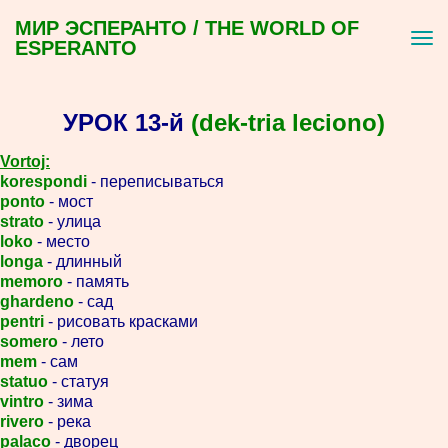
МИР ЭСПЕРАНТО / THE WORLD OF
ESPERANTO
УРОК 13-й
(dek-tria leciono)
Vortoj:
korespondi
- переписываться
ponto
- мост
strato
- улица
loko
- место
longa
- длинный
memoro
- память
ghardeno
- сад
pentri
- рисовать красками
somero
- лето
mem
- сам
statuo
- статуя
vintro
- зима
rivero
- река
palaco
- дворец