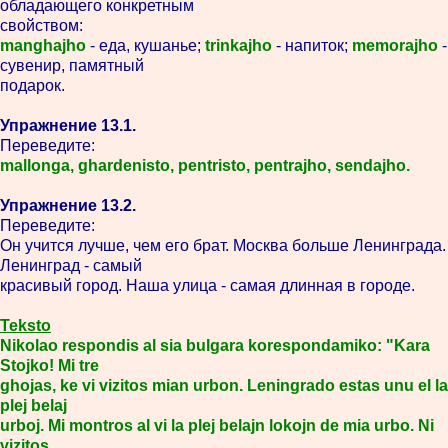
обладающего конкретным
свойством:
manghajho
- еда, кушанье;
trinkajho
- напиток;
memorajho
-
сувенир, памятный
подарок.
Упражнение 13.1.
Переведите:
mallonga, ghardenisto, pentristo, pentrajho, sendajho.
Упражнение 13.2.
Переведите:
Он учится лучше, чем его брат. Москва больше Ленинграда.
Ленинград - самый
красивый город. Наша улица - самая длинная в городе.
Teksto
Nikolao respondis al sia bulgara korespondamiko: "Kara
Stojko! Mi tre
ghojas, ke vi vizitos mian urbon. Leningrado estas unu el la
plej belaj
urboj. Mi montros al vi la plej belajn lokojn de mia urbo. Ni
vizitos