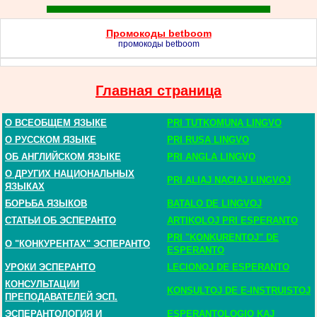
Промокоды betboom
промокоды betboom
Главная страница
О ВСЕОБЩЕМ ЯЗЫКЕ
PRI TUTKOMUNA LINGVO
О РУССКОМ ЯЗЫКЕ
PRI RUSA LINGVO
ОБ АНГЛИЙСКОМ ЯЗЫКЕ
PRI ANGLA LINGVO
О ДРУГИХ НАЦИОНАЛЬНЫХ
PRI ALIAJ NACIAJ LINGVOJ
ЯЗЫКАХ
БОРЬБА ЯЗЫКОВ
BATALO DE LINGVOJ
СТАТЬИ ОБ ЭСПЕРАНТО
ARTIKOLOJ PRI ESPERANTO
PRI "KONKURENTOJ" DE
О "КОНКУРЕНТАХ" ЭСПЕРАНТО
ESPERANTO
УРОКИ ЭСПЕРАНТО
LECIONOJ DE ESPERANTO
КОНСУЛЬТАЦИИ
KONSULTOJ DE E-INSTRUISTOJ
ПРЕПОДАВАТЕЛЕЙ ЭСП.
ЭСПЕРАНТОЛОГИЯ И
ESPERANTOLOGIO KAJ