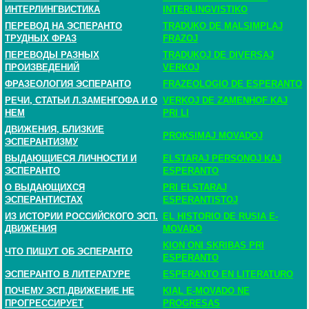
ИНТЕРЛИНГВИСТИКА
INTERLINGVISTIKO
ПЕРЕВОД НА ЭСПЕРАНТО
TRADUKO DE MALSIMPLAJ
ТРУДНЫХ ФРАЗ
FRAZOJ
ПЕРЕВОДЫ РАЗНЫХ
TRADUKOJ DE DIVERSAJ
ПРОИЗВЕДЕНИЙ
VERKOJ
ФРАЗЕОЛОГИЯ ЭСПЕРАНТО
FRAZEOLOGIO DE ESPERANTO
РЕЧИ, СТАТЬИ Л.ЗАМЕНГОФА И О
VERKOJ DE ZAMENHOF KAJ
НЕМ
PRI LI
ДВИЖЕНИЯ, БЛИЗКИЕ
PROKSIMAJ MOVADOJ
ЭСПЕРАНТИЗМУ
ВЫДАЮЩИЕСЯ ЛИЧНОСТИ И
ELSTARAJ PERSONOJ KAJ
ЭСПЕРАНТО
ESPERANTO
О ВЫДАЮЩИХСЯ
PRI ELSTARAJ
ЭСПЕРАНТИСТАХ
ESPERANTISTOJ
ИЗ ИСТОРИИ РОССИЙСКОГО ЭСП.
EL HISTORIO DE RUSIA E-
ДВИЖЕНИЯ
MOVADO
KION ONI SKRIBAS PRI
ЧТО ПИШУТ ОБ ЭСПЕРАНТО
ESPERANTO
ЭСПЕРАНТО В ЛИТЕРАТУРЕ
ESPERANTO EN LITERATURO
ПОЧЕМУ ЭСП.ДВИЖЕНИЕ НЕ
KIAL E-MOVADO NE
ПРОГРЕССИРУЕТ
PROGRESAS