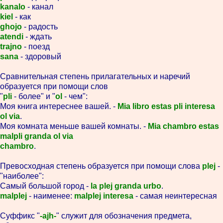
kanalo
- канал
kiel
- как
ghojo
- радость
atendi
- ждать
trajno
- поезд
sana
- здоровый
Сравнительная степень прилагательных и наречий
образуется при помощи слов
"
pli
- более" и "
ol
- чем":
Моя книга интереснее вашей. -
Mia libro estas pli interesa
ol via
.
Моя комната меньше вашей комнаты. -
Mia chambro estas
malpli granda ol via
chambro
.
Превосходная степень образуется при помощи слова
plej
-
"наиболее":
Самый большой город -
la plej granda urbo
.
malplej
- наименее:
malplej interesa
- самая неинтересная
Суффикс "
-ajh-
" служит для обозначения предмета,