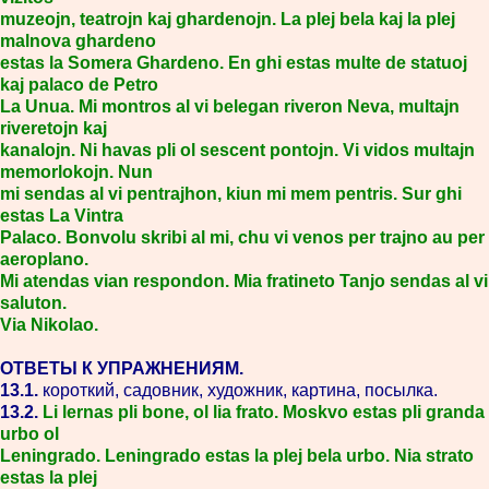
muzeojn, teatrojn kaj ghardenojn. La plej bela kaj la plej
malnova ghardeno
estas la Somera Ghardeno. En ghi estas multe de statuoj
kaj palaco de Petro
La Unua. Mi montros al vi belegan riveron Neva, multajn
riveretojn kaj
kanalojn. Ni havas pli ol sescent pontojn. Vi vidos multajn
memorlokojn. Nun
mi sendas al vi pentrajhon, kiun mi mem pentris. Sur ghi
estas La Vintra
Palaco. Bonvolu skribi al mi, chu vi venos per trajno au per
aeroplano.
Mi atendas vian respondon. Mia fratineto Tanjo sendas al vi
saluton.
Via Nikolao.
ОТВЕТЫ К УПРАЖНЕНИЯМ.
13.1.
короткий, садовник, художник, картина, посылка.
13.2.
Li lernas pli bone, ol lia frato. Moskvo estas pli granda
urbo ol
Leningrado. Leningrado estas la plej bela urbo. Nia strato
estas la plej