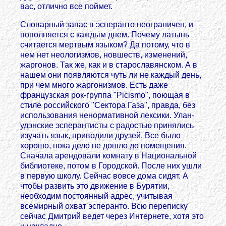
вас, отлично все поймет.
Словарный запас в эсперанто неограничен, и
пополняется с каждым днем. Почему латынь
считается мертвым языком? Да потому, что в
нем нет неологизмов, новшеств, изменений,
жаргонов. Так же, как и в старославянском. А в
нашем они появляются чуть ли не каждый день,
при чем много жаргонизмов. Есть даже
французская рок-группа "Picismo", поющая в
стиле российского "Сектора Газа", правда, без
использования ненормативной лексики. Улан-
удэнские эсперантисты с радостью принялись
изучать язык, приводили друзей. Все было
хорошо, пока дело не дошло до помещения.
Сначала арендовали комнату в Национальной
библиотеке, потом в Городской. После них ушли
в первую школу. Сейчас вовсе дома сидят. А
чтобы развить это движение в Бурятии,
необходим постоянный адрес, учитывая
всемирный охват эсперанто. Всю переписку
сейчас Дмитрий ведет через Интернете, хотя это