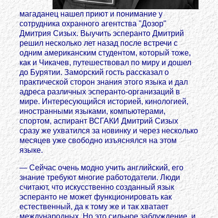
магаданец нашел приют и понимание у
сотрудника охранного агентства "Дозор"
Дмитрия Сизых. Выучить эсперанто Дмитрий
решил несколько лет назад после встречи с
одним американским студентом, который тоже,
как и Чикачев, путешествовал по миру и дошел
до Бурятии. Заморский гость рассказал о
практической сторон знания этого языка и дал
адреса различных эсперанто-организаций в
мире. Интересующийся историей, кинологией,
иностранными языками, компьютерами,
спортом, аспирант ВСГАКИ Дмитрий Сизых
сразу же ухватился за новинку и через несколько
месяцев уже свободно изъяснялся на этом
языке.
— Сейчас очень модно учить английский, его
знание требуют многие работодатели. Люди
считают, что искусственно созданный язык
эсперанто не может функционировать как
естественный, да к тому же и так хватает
международных. Но это сильное заблуждение, и