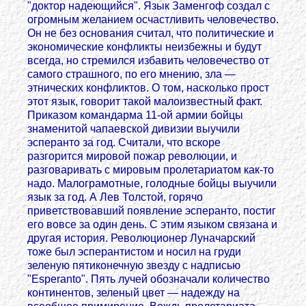
"доктор надеющийся". Язык Заменгоф создал с
огромным желанием осчастливить человечество.
Он не без основания считал, что политические и
экономические конфликты неизбежны и будут
всегда, но стремился избавить человечество от
самого страшного, по его мнению, зла —
этнических конфликтов. О том, насколько прост
этот язык, говорит такой малоизвестный факт.
Приказом командарма 11-ой армии бойцы
знаменитой чапаевской дивизии выучили
эсперанто за год. Считали, что вскоре
разгорится мировой пожар революции, и
разговаривать с мировым пролетариатом как-то
надо. Малограмотные, голодные бойцы выучили
язык за год. А Лев Толстой, горячо
приветствовавший появление эсперанто, постиг
его вовсе за один день. С этим языком связана и
другая история. Революционер Луначарский
тоже был эсперантистом и носил на груди
зеленую пятиконечную звезду с надписью
"Еsperanto". Пять лучей обозначали количество
континентов, зеленый цвет — надежду на