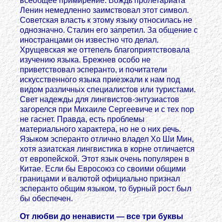
всеобщее примирение. Вождь пролетариата
Ленин немедленно заимствовал этот символ.
Советская власть к этому языку относилась не
однозначно. Сталин его запретил. За общение с
иностранцами он известно что делал.
Хрущевская же оттепель благоприятствовала
изучению языка. Брежнев особо не
приветствовал эсперанто, и почитатели
искусственного языка приезжали к нам под
видом различных специалистов или туристами.
Свет надежды для лингвистов-энтузиастов
загорелся при Михаиле Сергеевиче и с тех пор
не гаснет. Правда, есть проблемы
материального характера, но не о них речь.
Языком эсперанто отлично владел Хо Ши Мин,
хотя азиатская лингвистика в корне отличается
от европейской. Этот язык очень популярен в
Китае. Если бы Eвросоюз со своими общими
границами и валютой официально признал
эсперанто общим языком, то бурный рост был
бы обеспечен.
От любви до ненависти — все три буквы