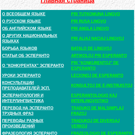
Главная страница
О ВСЕОБЩЕМ ЯЗЫКЕ
PRI TUTKOMUNA LINGVO
О РУССКОМ ЯЗЫКЕ
PRI RUSA LINGVO
ОБ АНГЛИЙСКОМ ЯЗЫКЕ
PRI ANGLA LINGVO
О ДРУГИХ НАЦИОНАЛЬНЫХ
PRI ALIAJ NACIAJ LINGVOJ
ЯЗЫКАХ
БОРЬБА ЯЗЫКОВ
BATALO DE LINGVOJ
СТАТЬИ ОБ ЭСПЕРАНТО
ARTIKOLOJ PRI ESPERANTO
PRI "KONKURENTOJ" DE
О "КОНКУРЕНТАХ" ЭСПЕРАНТО
ESPERANTO
УРОКИ ЭСПЕРАНТО
LECIONOJ DE ESPERANTO
КОНСУЛЬТАЦИИ
KONSULTOJ DE E-INSTRUISTOJ
ПРЕПОДАВАТЕЛЕЙ ЭСП.
ЭСПЕРАНТОЛОГИЯ И
ESPERANTOLOGIO KAJ
ИНТЕРЛИНГВИСТИКА
INTERLINGVISTIKO
ПЕРЕВОД НА ЭСПЕРАНТО
TRADUKO DE MALSIMPLAJ
ТРУДНЫХ ФРАЗ
FRAZOJ
ПЕРЕВОДЫ РАЗНЫХ
TRADUKOJ DE DIVERSAJ
ПРОИЗВЕДЕНИЙ
VERKOJ
ФРАЗЕОЛОГИЯ ЭСПЕРАНТО
FRAZEOLOGIO DE ESPERANTO