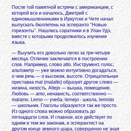
После той памятной встречи с американцем, с
которой все и началось, Дмитрий с
единомышленниками в Иркутске и Чите начал
выпускать бюллетень на эсперанто "Новые
горизонты". Нашлись соратники и в Улан-Удэ,
вместе с которыми продолжилось изучение
языка.
— Выучить его довольно легко за три-четыре
месяца. Отличие заключается в построении
слов. Например, слово alto. Инструмент, голос,
альтометр — уже можно интуитивно догадаться,
о чем речь — о высоком, высоте. Отрицательная
приставка mal (malalto) образует другое слово —
низина, низость. Altejo — вышка, помещение.
Любовь — amo, ненависть, соответственно —
malamo. Lerno — учеба, lernejo - школа, lernisto
— школьник. Глаголы образуются так же просто.
Из одного слова можно образовать до
пятнадцати слов. И главное, все действует по
одним и тем же законам, и эсперантист на
другом конце земного шара, совершенно не зная