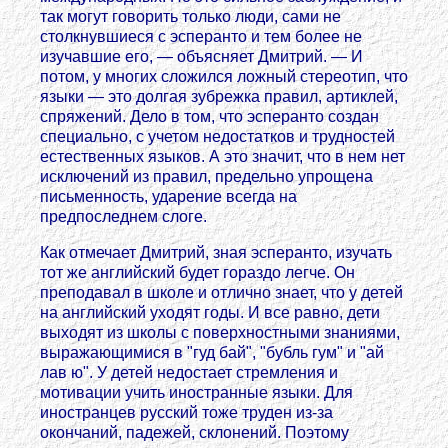
так могут говорить только люди, сами не
столкнувшиеся с эсперанто и тем более не
изучавшие его, — объясняет Дмитрий. — И
потом, у многих сложился ложный стереотип, что
языки — это долгая зубрежка правил, артиклей,
спряжений. Дело в том, что эсперанто создан
специально, с учетом недостатков и трудностей
естественных языков. А это значит, что в нем нет
исключений из правил, предельно упрощена
письменность, ударение всегда на
предпоследнем слоге.
Как отмечает Дмитрий, зная эсперанто, изучать
тот же английский будет гораздо легче. Он
преподавал в школе и отлично знает, что у детей
на английский уходят годы. И все равно, дети
выходят из школы с поверхностными знаниями,
выражающимися в "гуд бай", "бубль гум" и "ай
лав ю". У детей недостает стремления и
мотивации учить иностранные языки. Для
иностранцев русский тоже труден из-за
окончаний, падежей, склонений. Поэтому