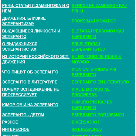
РЕЧИ, СТАТЬИ Л.ЗАМЕНГОФА И О
VERKOJ DE ZAMENHOF KAJ
НЕМ
PRI LI
ДВИЖЕНИЯ, БЛИЗКИЕ
PROKSIMAJ MOVADOJ
ЭСПЕРАНТИЗМУ
ВЫДАЮЩИЕСЯ ЛИЧНОСТИ И
ELSTARAJ PERSONOJ KAJ
ЭСПЕРАНТО
ESPERANTO
О ВЫДАЮЩИХСЯ
PRI ELSTARAJ
ЭСПЕРАНТИСТАХ
ESPERANTISTOJ
ИЗ ИСТОРИИ РОССИЙСКОГО ЭСП.
EL HISTORIO DE RUSIA E-
ДВИЖЕНИЯ
MOVADO
KION ONI SKRIBAS PRI
ЧТО ПИШУТ ОБ ЭСПЕРАНТО
ESPERANTO
ЭСПЕРАНТО В ЛИТЕРАТУРЕ
ESPERANTO EN LITERATURO
ПОЧЕМУ ЭСП.ДВИЖЕНИЕ НЕ
KIAL E-MOVADO NE
ПРОГРЕССИРУЕТ
PROGRESAS
HUMURO PRI KAJ EN
ЮМОР ОБ И НА ЭСПЕРАНТО
ESPERANTO
ЭСПЕРАНТО - ДЕТЯМ
ESPERANTO POR INFANOJ
РАЗНОЕ
DIVERSAJHOJ
ИНТЕРЕСНОЕ
INTERESAJHOJ