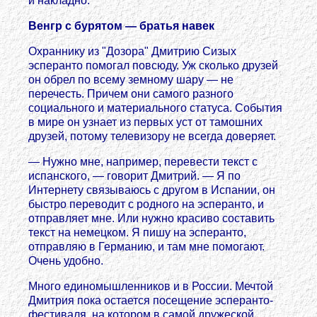
и накладно.
Венгр с бурятом — братья навек
Охраннику из "Дозора" Дмитрию Сизых
эсперанто помогал повсюду. Уж сколько друзей
он обрел по всему земному шару — не
перечесть. Причем они самого разного
социального и материального статуса. События
в мире он узнает из первых уст от тамошних
друзей, потому телевизору не всегда доверяет.
— Нужно мне, например, перевести текст с
испанского, — говорит Дмитрий. — Я по
Интернету связываюсь с другом в Испании, он
быстро переводит с родного на эсперанто, и
отправляет мне. Или нужно красиво составить
текст на немецком. Я пишу на эсперанто,
отправляю в Германию, и там мне помогают.
Очень удобно.
Много единомышленников и в России. Мечтой
Дмитрия пока остается посещение эсперанто-
фестиваля, на котором в самой дружеской