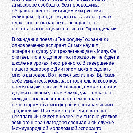
атмосфере свободно, без переводчика,
общаются венгр с китайцем или русский с
кубинцем. Правда, тех, кто на таких встречах
вдруг что-то сказал не на эсперанто, в
воспитательных целях называют "крокодилами".
В ожидании поездки "на родину" охранник и
одновременно аспирант Сизых научил
эсперанто супругу и трехлетнюю дочь Милу. Он
считает, что его дочери так гораздо легче будет в
школе на уроках иностранного. В завершение
нашего разговор с Дмитрием можно сделать
много выводов. Вот несколько из них. Вы сами
себе удивитесь, когда за относительно короткое
время выучите язык. А главное, сможете найти
друзей в любом уголке Земли, участвовать в
международных встречах и семинарах с
неповторимой атмосферой и оригинальными
традициями. Вы сможете рассчитывать на
бесплатный ночлег в более чем тысяче уголков
земного шара благодаря специальной службе
Международной молодежной эсперанто-