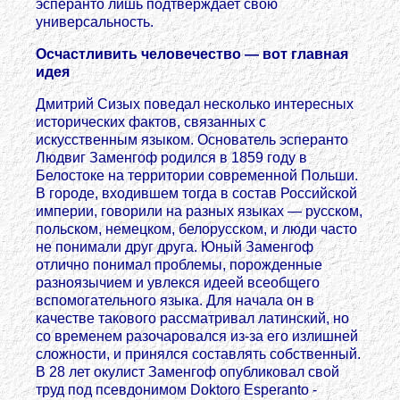
эсперанто лишь подтверждает свою
универсальность.
Осчастливить человечество — вот главная
идея
Дмитрий Сизых поведал несколько интересных
исторических фактов, связанных с
искусственным языком. Основатель эсперанто
Людвиг Заменгоф родился в 1859 году в
Белостоке на территории современной Польши.
В городе, входившем тогда в состав Российской
империи, говорили на разных языках — русском,
польском, немецком, белорусском, и люди часто
не понимали друг друга. Юный Заменгоф
отлично понимал проблемы, порожденные
разноязычием и увлекся идеей всеобщего
вспомогательного языка. Для начала он в
качестве такового рассматривал латинский, но
со временем разочаровался из-за его излишней
сложности, и принялся составлять собственный.
В 28 лет окулист Заменгоф опубликовал свой
труд под псевдонимом Doktoro Esperanto -