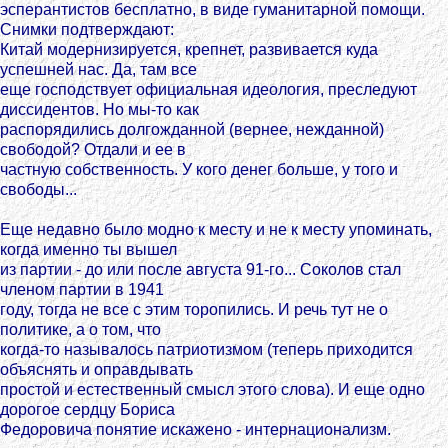
эсперантистов бесплатно, в виде гуманитарной помощи.
Снимки подтверждают:
Китай модернизируется, крепнет, развивается куда
успешней нас. Да, там все
еще господствует официальная идеология, преследуют
диссидентов. Но мы-то как
распорядились долгожданной (вернее, нежданной)
свободой? Отдали и ее в
частную собственность. У кого денег больше, у того и
свободы...
Еще недавно было модно к месту и не к месту упоминать,
когда именно ты вышел
из партии - до или после августа 91-го... Соколов стал
членом партии в 1941
году, тогда не все с этим торопились. И речь тут не о
политике, а о том, что
когда-то называлось патриотизмом (теперь приходится
объяснять и оправдывать
простой и естественный смысл этого слова). И еще одно
дорогое сердцу Бориса
Федоровича понятие искажено - интернационализм.