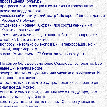
просвещения, культуры,
прогресса. Читал лекции школьникам и колхозникам;
всячески поддерживал
уникальный институтский театр "Шкворень" (впоследствии -
"Резонанс"); обучал
студентов киноделу... Сохранился составленный им
"Краткий практический
техминимум начинающего кинолюбителя в вопросах и
ответах". В этом катехизисе
вопросы не только об экспозиции и перфорации, но и
такой, например: что
значит "этика съемки"? Очень актуально звучит!
Но самое большое увлечение Соколова - эсперанто. Все
нынешние челябинские
эсперантисты - его ученики или ученики его учеников. И
главное его отличие
от остальных в том, что о существовании эсперанто он
знал всегда, можно
сказать, с самого рождения. Мы все о международном
языке узнали случайно: от
кого-то услышали, где-то прочли... Соколов учился по
отцовским учебникам.