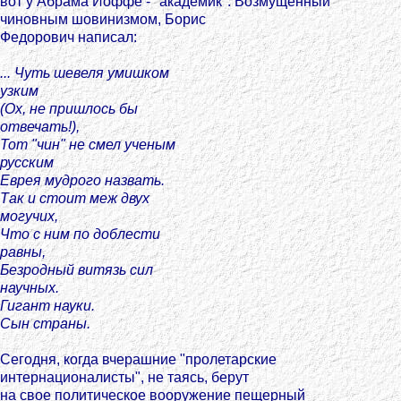
вот у Абрама Иоффе - "академик". Возмущенный
чиновным шовинизмом, Борис
Федорович написал:
... Чуть шевеля умишком
узким
(Ох, не пришлось бы
отвечать!),
Тот "чин" не смел ученым
русским
Еврея мудрого назвать.
Так и стоит меж двух
могучих,
Что с ним по доблести
равны,
Безродный витязь сил
научных.
Гигант науки.
Сын страны.
Сегодня, когда вчерашние "пролетарские
интернационалисты", не таясь, берут
на свое политическое вооружение пещерный