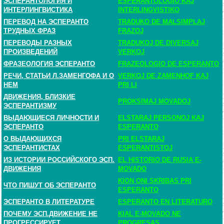
ЭСПЕРАНТОЛОГИЯ И
ESPERANTOLOGIO KAJ
ИНТЕРЛИНГВИСТИКА
INTERLINGVISTIKO
ПЕРЕВОД НА ЭСПЕРАНТО
TRADUKO DE MALSIMPLAJ
ТРУДНЫХ ФРАЗ
FRAZOJ
ПЕРЕВОДЫ РАЗНЫХ
TRADUKOJ DE DIVERSAJ
ПРОИЗВЕДЕНИЙ
VERKOJ
ФРАЗЕОЛОГИЯ ЭСПЕРАНТО
FRAZEOLOGIO DE ESPERANTO
РЕЧИ, СТАТЬИ Л.ЗАМЕНГОФА И О
VERKOJ DE ZAMENHOF KAJ
НЕМ
PRI LI
ДВИЖЕНИЯ, БЛИЗКИЕ
PROKSIMAJ MOVADOJ
ЭСПЕРАНТИЗМУ
ВЫДАЮЩИЕСЯ ЛИЧНОСТИ И
ELSTARAJ PERSONOJ KAJ
ЭСПЕРАНТО
ESPERANTO
О ВЫДАЮЩИХСЯ
PRI ELSTARAJ
ЭСПЕРАНТИСТАХ
ESPERANTISTOJ
ИЗ ИСТОРИИ РОССИЙСКОГО ЭСП.
EL HISTORIO DE RUSIA E-
ДВИЖЕНИЯ
MOVADO
KION ONI SKRIBAS PRI
ЧТО ПИШУТ ОБ ЭСПЕРАНТО
ESPERANTO
ЭСПЕРАНТО В ЛИТЕРАТУРЕ
ESPERANTO EN LITERATURO
ПОЧЕМУ ЭСП.ДВИЖЕНИЕ НЕ
KIAL E-MOVADO NE
ПРОГРЕССИРУЕТ
PROGRESAS