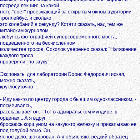
посреди лекции: на какой
ноте "поет" проезжающий за открытым окном аудитории
троллейбус, и сколько
это колебаний в секунду? Кстати сказать, над тем же
китайским журналом,
любуясь фотографией суперсовременного моста,
подвешенного на бесчисленном
количестве тросов, Соколов уверенно сказал: "Натяжение
каждого троса
проверяли "по звуку".
Экспонаты для лаборатории Борис Федорович искал,
можно сказать,
круглосуточно.
- Иду как-то по центру города с бывшим одноклассником, -
посмеиваясь,
рассказывает он. - Тот в адмиральском мундире, в
орденах... А я вдруг
бросаюсь коршуном на какую-то железку и прикапываю ее
под голубой елью. Он,
ясное дело, шокирован. А я объясняю: редкий образец