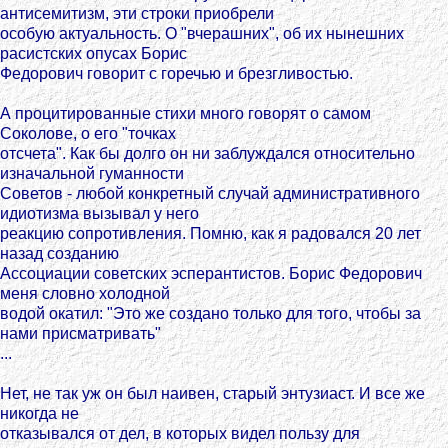
антисемитизм, эти строки приобрели
особую актуальность. О "вчерашних", об их нынешних
расистских опусах Борис
Федорович говорит с горечью и брезгливостью.
А процитированные стихи много говорят о самом
Соколове, о его "точках
отсчета". Как бы долго он ни заблуждался относительно
изначальной гуманности
Советов - любой конкретный случай административного
идиотизма вызывал у него
реакцию сопротивления. Помню, как я радовался 20 лет
назад созданию
Ассоциации советских эсперантистов. Борис Федорович
меня словно холодной
водой окатил: "Это же создано только для того, чтобы за
нами присматривать"
...
Нет, не так уж он был наивен, старый энтузиаст. И все же
никогда не
отказывался от дел, в которых видел пользу для