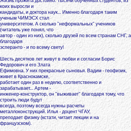
Жизнь прожита достойно. Тысячи обученных студентов, из
коих выросли и
кандидаты, и доктора наук... Именно благодаря таким
ученым ЧИМЭСХ стал
университетом. А сколько "неформальных" учеников
(читатель уже понял, что
автор - один из них), сколько друзей по всем странам СНГ, а
благодаря
эсперанто - и по всему свету!
Шесть десятков лет живут в любви и согласии Борис
Федорович и его Злата
Ефимовна. У них прекрасные сыновья. Вадим - геофизик,
живет в Краснокамске,
работает один раз в неделю, соответственно и
зарабатывает... Артем -
инженер-конструктор, он "выживает" благодаря тому, что
строить люди будут
всегда, поэтому всегда нужны расчеты
металлоконструкций. Илья - доцент ЧГАУ,
преподает физику (кстати, читает лекции и на
французском).