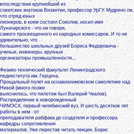
впоследствии крупнейший из
советских знатоков Византии, профессор УрГУ. Мудрено ли,
что отряд юных
пионеров, в коем состоял Соколов, носил имя
Луначарского - что ни говори,
самого просвещенного из народных комиссаров. И то не
удивительно, что
большинство школьных друзей Бориса Федоровича -
ученые, инженеры, крупные
организаторы промышленности...
Физико-технический факультет Ленинградского
пединститута им. Герцена.
Прощальный полет на осоавиахимовском самолетике над
Невой (много позже
выяснилось, что пилотом был Валерий Чкалов).
Распределение в новорожденный
ЧИМЭСХ, первый челябинский вуз. И шесть десятков лет
работы в нем - от
преподавателя рабфака до создателя и профессора
кафедры сопротивления
материалов. Уже перестав читать лекции, Борис