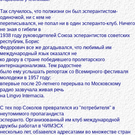
Так случилось, что полжизни он был эсперантистом-
одиночкой, ни с кем не
переписывался, не попал ни в один эсперанто-клуб. Ничего
не зная о гибели в
1938 году руководителей Союза эсперантистов советских
республик, Борис
Федорович все же догадывался, что любимый им
международный язык оказался не
ко двору в стране победившего пролетарского
интернационализма. Тем радостнее
было ему услышать репортаж со Всемирного фестиваля
молодежи в 1957 году:
впервые после 20-летнего перерыва по Московскому
радио зазвучала живая речь
на Lingvo Internacia.
С тех пор Соколов превратился из "потребителя" в
неутомимого пропагандиста
эсперанто. Организованный им клуб международной
дружбы работал в ЧИМЭСХ
несколько лет, обзавелся адресатами во множестве стран