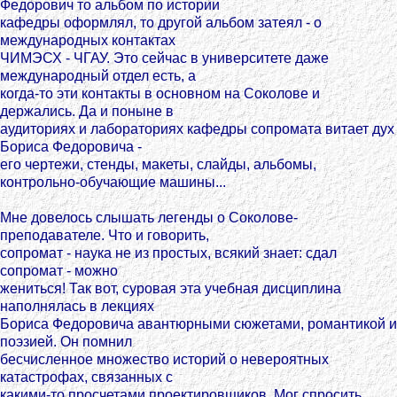
Федорович то альбом по истории
кафедры оформлял, то другой альбом затеял - о
международных контактах
ЧИМЭСХ - ЧГАУ. Это сейчас в университете даже
международный отдел есть, а
когда-то эти контакты в основном на Соколове и
держались. Да и поныне в
аудиториях и лабораториях кафедры сопромата витает дух
Бориса Федоровича -
его чертежи, стенды, макеты, слайды, альбомы,
контрольно-обучающие машины...
Мне довелось слышать легенды о Соколове-
преподавателе. Что и говорить,
сопромат - наука не из простых, всякий знает: сдал
сопромат - можно
жениться! Так вот, суровая эта учебная дисциплина
наполнялась в лекциях
Бориса Федоровича авантюрными сюжетами, романтикой и
поэзией. Он помнил
бесчисленное множество историй о невероятных
катастрофах, связанных с
какими-то просчетами проектировщиков. Мог спросить