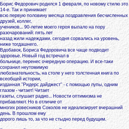
Борис Федорович родился 1 февраля, по новому стилю это
14-е. Так и принимает
всю первую половину месяца поздравления бесчисленных
друзей, коллег,
учеников... 90-летие моего героя выпало на пору
разочарований: пять лет
назад жили надеждами, сегодня сорвались на уровень,
ниже тогдашнего.
Вдобавок, Бориса Федоровича все чаще подводит
здоровье. Новый год встречал в
больнице, перенес очередную операцию. И все-таки
сохранил неутомимую
любознательность, на столе у него толстенная книга по
всеобщей истории,
изданная "Ридерс дайджест" - с помощью лупы, одним
глазом - читает! Читает
газеты, слушает радио... Новости оптимизма не
прибавляют. Но в отличие от
многих ровесников Соколов не идеализирует вчерашний
день. В прошлом ему
дорого лишь то, за что не стыдно перед будущим.