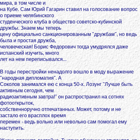
мира, в том числе и
на Кубе. Сам Юрий Гагарин ставил на голосование вопрос
о приеме челябинского
студенческого клуба в общество советско-кубинской
дружбы. Знаем мы теперь
цену официально санкционированным "дружбам", но ведь
была и простая дружба,
человеческая! Борис Федорович тогда умудрялся даже
испанский изучить, много
лет на нем переписывался...
В годы перестройки ненадолго вошло в моду выражение
"народная дипломатия". А
Соколов занимался ею с конца 50-х. Лозунг "Лучше быть
активным сегодня, чем
радиоактивным завтра!" он распространил на сотнях
фотооткрыток,
собственноручно отпечатанных. Может, потому и не
застало его врасплох время
перемен - ведь вольно или невольно сам помогал ему
наступить.