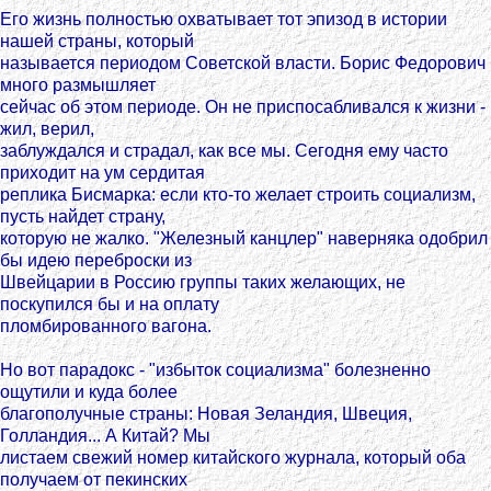
Его жизнь полностью охватывает тот эпизод в истории
нашей страны, который
называется периодом Советской власти. Борис Федорович
много размышляет
сейчас об этом периоде. Он не приспосабливался к жизни -
жил, верил,
заблуждался и страдал, как все мы. Сегодня ему часто
приходит на ум сердитая
реплика Бисмарка: если кто-то желает строить социализм,
пусть найдет страну,
которую не жалко. "Железный канцлер" наверняка одобрил
бы идею переброски из
Швейцарии в Россию группы таких желающих, не
поскупился бы и на оплату
пломбированного вагона.
Но вот парадокс - "избыток социализма" болезненно
ощутили и куда более
благополучные страны: Новая Зеландия, Швеция,
Голландия... А Китай? Мы
листаем свежий номер китайского журнала, который оба
получаем от пекинских