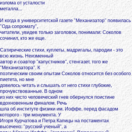
излома от усталости
металла...
И когда в университетской газете "Механизатор" появилась
"Ода сопромату",
читатели, увидев только заголовок, понимали: Соколов
сочинил, кто же еще.
Сатирические стихи, куплеты, мадригалы, пародии - это
всю жизнь. Неизменный
автор и соавтор "капустников", стенгазет, того же
"Механизатора". К
поэтическим своим опытам Соколов относится без особого
пиетета, но мне
довелось читать и слышать от него стихи глубокие,
прочувствованные. В одном
из них чисто человеческий гнев обернулся поистине
вдохновенным финалом. Речь
шла об институте физики им. Иоффе, перед фасадом
которого - три монумента. У
Игоря Курчатова и Петра Капицы на постаментах
высечено: "русский ученый", а