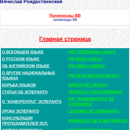
Вячеслав Рождественский
Промокоды BB
промокоды BB
Главная страница
О ВСЕОБЩЕМ ЯЗЫКЕ
PRI TUTKOMUNA LINGVO
О РУССКОМ ЯЗЫКЕ
PRI RUSA LINGVO
ОБ АНГЛИЙСКОМ ЯЗЫКЕ
PRI ANGLA LINGVO
О ДРУГИХ НАЦИОНАЛЬНЫХ
PRI ALIAJ NACIAJ LINGVOJ
ЯЗЫКАХ
БОРЬБА ЯЗЫКОВ
BATALO DE LINGVOJ
СТАТЬИ ОБ ЭСПЕРАНТО
ARTIKOLOJ PRI ESPERANTO
PRI "KONKURENTOJ" DE
О "КОНКУРЕНТАХ" ЭСПЕРАНТО
ESPERANTO
УРОКИ ЭСПЕРАНТО
LECIONOJ DE ESPERANTO
КОНСУЛЬТАЦИИ
KONSULTOJ DE E-INSTRUISTOJ
ПРЕПОДАВАТЕЛЕЙ ЭСП.