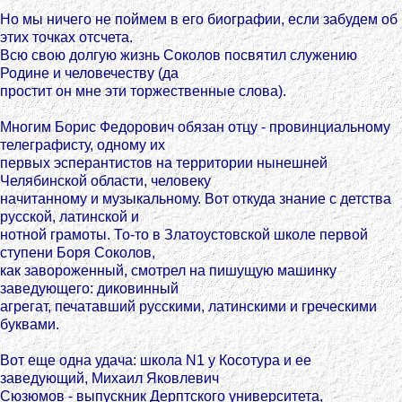
Но мы ничего не поймем в его биографии, если забудем об
этих точках отсчета.
Всю свою долгую жизнь Соколов посвятил служению
Родине и человечеству (да
простит он мне эти торжественные слова).
Многим Борис Федорович обязан отцу - провинциальному
телеграфисту, одному их
первых эсперантистов на территории нынешней
Челябинской области, человеку
начитанному и музыкальному. Вот откуда знание с детства
русской, латинской и
нотной грамоты. То-то в Златоустовской школе первой
ступени Боря Соколов,
как завороженный, смотрел на пишущую машинку
заведующего: диковинный
агрегат, печатавший русскими, латинскими и греческими
буквами.
Вот еще одна удача: школа N1 у Косотура и ее
заведующий, Михаил Яковлевич
Сюзюмов - выпускник Дерптского университета,