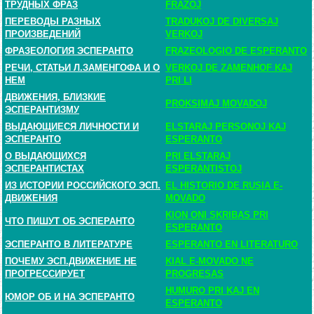
ТРУДНЫХ ФРАЗ
FRAZOJ
ПЕРЕВОДЫ РАЗНЫХ
TRADUKOJ DE DIVERSAJ
ПРОИЗВЕДЕНИЙ
VERKOJ
ФРАЗЕОЛОГИЯ ЭСПЕРАНТО
FRAZEOLOGIO DE ESPERANTO
РЕЧИ, СТАТЬИ Л.ЗАМЕНГОФА И О
VERKOJ DE ZAMENHOF KAJ
НЕМ
PRI LI
ДВИЖЕНИЯ, БЛИЗКИЕ
PROKSIMAJ MOVADOJ
ЭСПЕРАНТИЗМУ
ВЫДАЮЩИЕСЯ ЛИЧНОСТИ И
ELSTARAJ PERSONOJ KAJ
ЭСПЕРАНТО
ESPERANTO
О ВЫДАЮЩИХСЯ
PRI ELSTARAJ
ЭСПЕРАНТИСТАХ
ESPERANTISTOJ
ИЗ ИСТОРИИ РОССИЙСКОГО ЭСП.
EL HISTORIO DE RUSIA E-
ДВИЖЕНИЯ
MOVADO
KION ONI SKRIBAS PRI
ЧТО ПИШУТ ОБ ЭСПЕРАНТО
ESPERANTO
ЭСПЕРАНТО В ЛИТЕРАТУРЕ
ESPERANTO EN LITERATURO
ПОЧЕМУ ЭСП.ДВИЖЕНИЕ НЕ
KIAL E-MOVADO NE
ПРОГРЕССИРУЕТ
PROGRESAS
HUMURO PRI KAJ EN
ЮМОР ОБ И НА ЭСПЕРАНТО
ESPERANTO