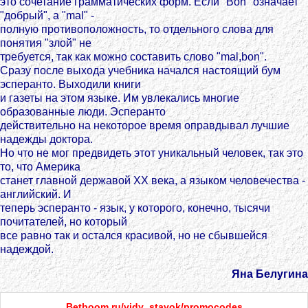
это сочетание грамматических форм. Если "Bon" означает
"добрый", а "mal" -
полную противоположность, то отдельного слова для
понятия "злой" не
требуется, так как можно составить слово "mal,bon".
Сразу после выхода учебника начался настоящий бум
эсперанто. Выходили книги
и газеты на этом языке. Им увлекались многие
образованные люди. Эсперанто
действительно на некоторое время оправдывал лучшие
надежды доктора.
Но что не мог предвидеть этот уникальный человек, так это
то, что Америка
станет главной державой ХХ века, а языком человечества -
английский. И
теперь эсперанто - язык, у которого, конечно, тысячи
почитателей, но который
все равно так и остался красивой, но не сбывшейся
надеждой.
Яна Белугина
Betboom.ru/vidy_stavok/promocodes