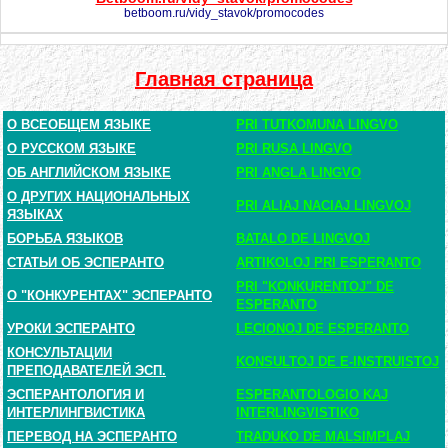
betboom.ru/vidy_stavok/promocodes
Главная страница
О ВСЕОБЩЕМ ЯЗЫКЕ
PRI TUTKOMUNA LINGVO
О РУССКОМ ЯЗЫКЕ
PRI RUSA LINGVO
ОБ АНГЛИЙСКОМ ЯЗЫКЕ
PRI ANGLA LINGVO
О ДРУГИХ НАЦИОНАЛЬНЫХ
PRI ALIAJ NACIAJ LINGVOJ
ЯЗЫКАХ
БОРЬБА ЯЗЫКОВ
BATALO DE LINGVOJ
СТАТЬИ ОБ ЭСПЕРАНТО
ARTIKOLOJ PRI ESPERANTO
PRI "KONKURENTOJ" DE
О "КОНКУРЕНТАХ" ЭСПЕРАНТО
ESPERANTO
УРОКИ ЭСПЕРАНТО
LECIONOJ DE ESPERANTO
КОНСУЛЬТАЦИИ
KONSULTOJ DE E-INSTRUISTOJ
ПРЕПОДАВАТЕЛЕЙ ЭСП.
ЭСПЕРАНТОЛОГИЯ И
ESPERANTOLOGIO KAJ
ИНТЕРЛИНГВИСТИКА
INTERLINGVISTIKO
ПЕРЕВОД НА ЭСПЕРАНТО
TRADUKO DE MALSIMPLAJ