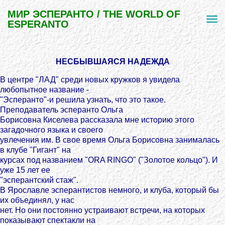
МИР ЭСПЕРАНТО / THE WORLD OF
ESPERANTO
НЕСБЫВШАЯСЯ НАДЕЖДА
В центре "ЛАД" среди новых кружков я увидела
любопытное название -
"Эсперанто"-и решила узнать, что это такое.
Преподаватель эсперанто Ольга
Борисовна Киселева рассказала мне историю этого
загадочного языка и своего
увлечения им. В свое время Ольга Борисовна занималась
в клубе "Гигант" на
курсах под названием "ORA RINGO" ("Золотое кольцо"). И
уже 15 лет ее
"эсперантский стаж".
В Ярославле эсперантистов немного, и клуба, который бы
их объединял, у нас
нет. Но они постоянно устраивают встречи, на которых
показывают спектакли на