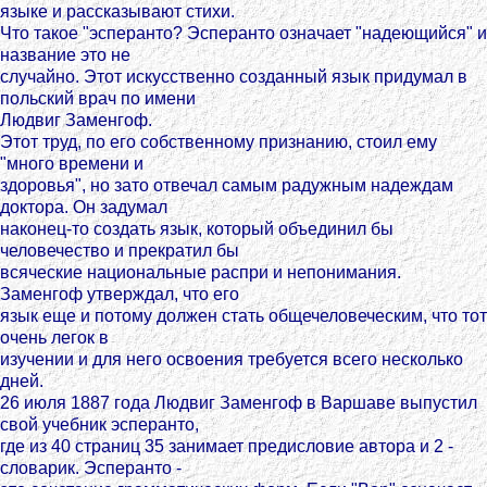
языке и рассказывают стихи.
Что такое "эсперанто? Эсперанто означает "надеющийся" и
название это не
случайно. Этот искусственно созданный язык придумал в
польский врач по имени
Людвиг Заменгоф.
Этот труд, по его собственному признанию, стоил ему
"много времени и
здоровья", но зато отвечал самым радужным надеждам
доктора. Он задумал
наконец-то создать язык, который объединил бы
человечество и прекратил бы
всяческие национальные распри и непонимания.
Заменгоф утверждал, что его
язык еще и потому должен стать общечеловеческим, что тот
очень легок в
изучении и для него освоения требуется всего несколько
дней.
26 июля 1887 года Людвиг Заменгоф в Варшаве выпустил
свой учебник эсперанто,
где из 40 страниц 35 занимает предисловие автора и 2 -
словарик. Эсперанто -