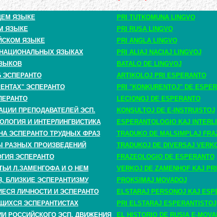
ЩЕМ ЯЗЫКЕ
PRI TUTKOMUNA LINGVO
М ЯЗЫКЕ
PRI RUSA LINGVO
ЙСКОМ ЯЗЫКЕ
PRI ANGLA LINGVO
 НАЦИОНАЛЬНЫХ ЯЗЫКАХ
PRI ALIAJ NACIAJ LINGVOJ
ЗЫКОВ
BATALO DE LINGVOJ
Б ЭСПЕРАНТО
ARTIKOLOJ PRI ESPERANTO
РЕНТАХ" ЭСПЕРАНТО
PRI "KONKURENTOJ" DE ESPE
ПЕРАНТО
LECIONOJ DE ESPERANTO
АЦИИ ПРЕПОДАВАТЕЛЕЙ ЭСП.
KONSULTOJ DE E-INSTRUISTOJ
ОЛОГИЯ И ИНТЕРЛИНГВИСТИКА
ESPERANTOLOGIO KAJ INTERLI
НА ЭСПЕРАНТО ТРУДНЫХ ФРАЗ
TRADUKO DE MALSIMPLAJ FRA
 РАЗНЫХ ПРОИЗВЕДЕНИЙ
TRADUKOJ DE DIVERSAJ VERK
ГИЯ ЭСПЕРАНТО
FRAZEOLOGIO DE ESPERANTO
ТЬИ Л.ЗАМЕНГОФА И О НЕМ
VERKOJ DE ZAMENHOF KAJ PRI
, БЛИЗКИЕ ЭСПЕРАНТИЗМУ
PROKSIMAJ MOVADOJ
СЯ ЛИЧНОСТИ И ЭСПЕРАНТО
ELSTARAJ PERSONOJ KAJ ESP
ЩИХСЯ ЭСПЕРАНТИСТАХ
PRI ELSTARAJ ESPERANTISTOJ
ИИ РОССИЙСКОГО ЭСП. ДВИЖЕНИЯ
EL HISTORIO DE RUSIA E-MOV