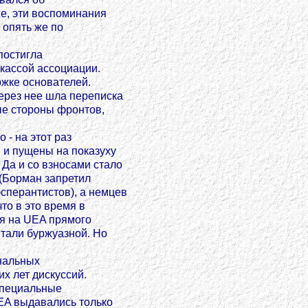
же, эти воспоминания
 опять же по
постигла
 кассой ассоциации.
жке основателей.
ерез нее шла переписка
ые стороны фронтов,
 - на этот раз
 и пущены на показуху
Да и со взносами стало
 (Борман запретил
перантистов), а немцев
что в это время в
я на UEA прямого
итали буржуазной. Но
ональных
их лет дискуссий.
специальные
EA выдавались только