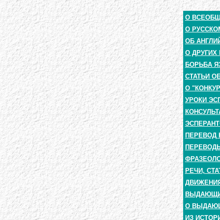
О ВСЕОБ
О РУССКО
ОБ АНГЛИ
О ДРУГИХ
БОРЬБА Я
СТАТЬИ О
О "КОНКУ
УРОКИ ЭС
КОНСУЛЬТ
ЭСПЕРАНТ
ПЕРЕВОД 
ПЕРЕВОДЫ
ФРАЗЕОЛО
РЕЧИ, СТА
ДВИЖЕНИЯ
ВЫДАЮЩИЕ
О ВЫДАЮ
ИЗ ИСТОР