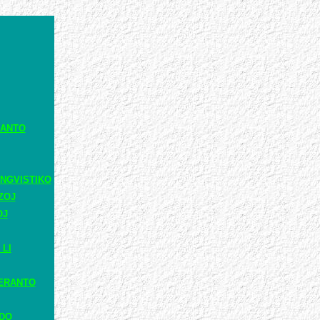
RANTO
NGVISTIKO
ZOJ
OJ
 LI
ERANTO
ADO