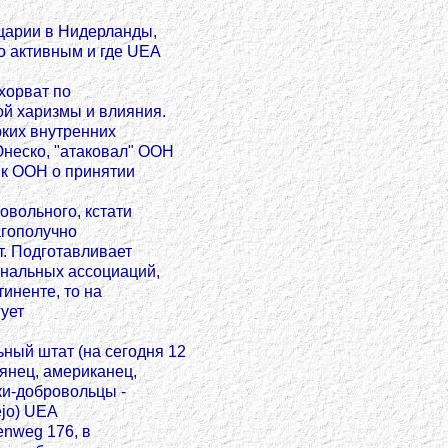
царии в Нидерланды,
о активным и где UEA
 хорват по
ой харизмы и влияния.
рких внутренних
неско, "атаковал" ООН
 к ООН о принятии
овольного, кстати
агополучно
т. Подготавливает
ональных ассоциаций,
иненте, то на
гует
ный штат (на сегодня 12
ьянец, американец,
ки-добровольцы -
ejo) UEA
enweg 176, в