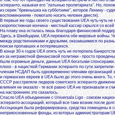
эсперанто, называя его "латынью пролетариата". Но, похо
из серии "бревнышка на субботнике", которое Ленину - судя
воспоминаниям - помогало носить человек двести).
В первые же годы своего существования UEA чуть-чуть не 
скоропостижная кончина - местный кассир скрылся со всей
На плаву она осталась лишь благодаря финансовой поддер
Здесь, в Швейцарии, UEA пережила обе мировые войны. Ч
между родственниками и друзьями, оказавшимися по разн
поиски пропавших и потерявшихся.
В конце 30-х годов UEA опять чуть не потерпела банкротство
из-за неграмотной финансовой политики - просто проедены
были огромные деньги, данные UEA богатыми спонсорами. 
плохо - в нацисткой Германии эсперанто по сути запретили
членам НСДАП быть одновременно членами организаций эс
и германских евреев в UEA было до этого очень много. То, 
СССР расстреляли лидеров советского эсперанто-движени
влияния не оказало - те всё равно UEA не признавали и сч
на настроениях это сказалось.
Спасло UEA объединение с Universala Ligo - союзом наци
эсперанто-ассоциаций, который все-таки возник после долг
Ассоциация была реформирована, средства помещены в 
неприкосновенные фонды, из которых администраторам U