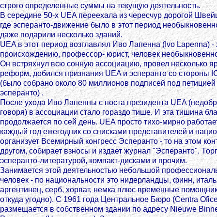
строго определенные суммы на текущую деятельность.
В середине 50-х UEA переехала из чересчур дорогой Швей
где эсперанто-движение было в этот период необыкновенн
даже подарили несколько зданий.
UEA в этот период возглавлял Иво Лапенна (Ivo Lapenna) -
происхождению, профессор- юрист, человек необыкновенн
Он встряхнул всю сонную ассоциацию, провел несколько я
реформ, добился признания UEA и эсперанто со стороны Ю
(было собрано около 80 миллионов подписей под петицией
эсперанто) .
После ухода Иво Лапенны с поста президента UEA (недобр
говоря) в ассоциации стало гораздо тише. И эта тишина бл
продолжается по сей день. UEA просто тихо-мирно работае
каждый год ежегодник со списками представителей и наци
организует Всемирный конгресс Эсперанто - то на этом конт
другом, собирает взносы и издает журнал "Эсперанто". Тор
эсперанто-литературой, компакт-дисками и прочим.
Занимается этой деятельностью небольшой профессиональ
человек - по национальности это нидерландцы, финн, итал
аргентинец, серб, хорват, немка плюс временные помощни
откуда угодно). С 1961 года Центральное Бюро (Centra Ofic
размещается в собственном здании по адресу Nieuwe Binn