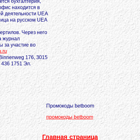
ется бухгалтерия,
офис находится в
ей деятельности UEA
ница на русском UEA
ертилов. Через него
а журнал
ы за участие во
.ru
Binnenweg 176, 3015
0 436 1751 Эл.
Промокоды betboom
промокоды betboom
Главная страница