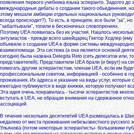
появления первого учебника языка эсперанто. Задолго до 
международные дебаты о создании такого объединения, но 
этому мешали амбиции отдельных национальных руководите
всегда происходит?). То есть, в принципе, все были "за", н
"забалтывали", топили в бесконечных словопрениях.
Поэтому UEA появилась без их участия. Нашлось нескольк
энтузиастов - прежде всего швейцарец Гектор Ходлер (ему ч
объявили о создании UEA в форме системы международно
взаимопомощи. Эта система (а она является основой деят
сегодня) была названа Delegita Reto (сеть делегатов или, т
представителей). Представители UEA брали (и берут) на се
помогать другим эсперантистам, членам UEA, если им буде
профессиональным советом, информацией - особенно в гор
проживания. Их адреса и указание на виды услуг, которые 
ежегодно публикуются в виде книжки, которую получают вс
Эта идея очень понравилась - тысячи эсперантистов многи
вступать в UEA, не обращая внимания на сдержанное отн
ассоциаций.
В течение нескольких десятилетий UEA размещалась в Шве
недалеко от места проживания небезызвестного русского э
Ульянова (потом некоторые эсперантисты- большевики пу
о том, что тот приходил на эсперанто-встречи и лестно отз