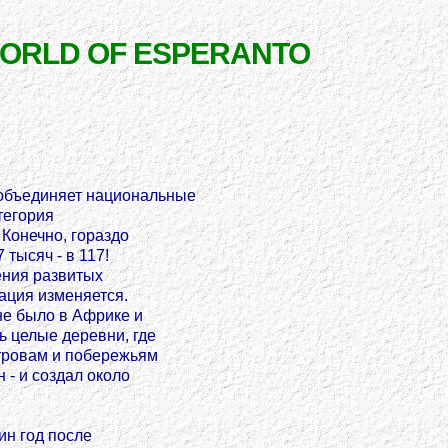
WORLD OF ESPERANTO
 объединяет национальные
тегория
 Конечно, гораздо
 тысяч - в 117!
ения развитых
уация изменяется.
не было в Африке и
ь целые деревни, где
стровам и побережьям
- и создал около
ин год после