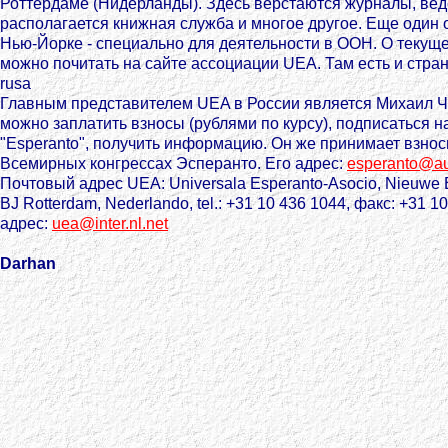
Роттердаме (Нидерланды). Здесь верстаются журналы, вед
располагается книжная служба и многое другое. Еще один 
Нью-Йорке - специально для деятельности в ООН. О текущ
можно почитать на сайте ассоциации UEA. Там есть и стра
rusa
Главным представителем UEA в России является Михаил Ч
можно заплатить взносы (рублями по курсу), подписаться н
"Esperanto", получить информацию. Он же принимает взнос
Всемирных конгрессах Эсперанто. Его адрес:
esperanto@au
Почтовый адрес UEA: Universala Esperanto-Asocio, Nieuwe 
BJ Rotterdam, Nederlando, tel.: +31 10 436 1044, факс: +31 1
адрес:
uea@inter.nl.net
Darhan