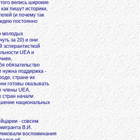
этого велись широкие
как пишут историки,
лей (и почему так
о идею постоянно
о молодых
уть за 20) и они
й эсперантисткой
ельности UEA и
очнее,
бя обязательство
т нужна поддержка -
оде, стране их
они готовы оказывать
е члены UEA.
х стран начали
ошение национальных
йцарии - совсем
мигранта В.И.
бликовали воспоминания
ывался об