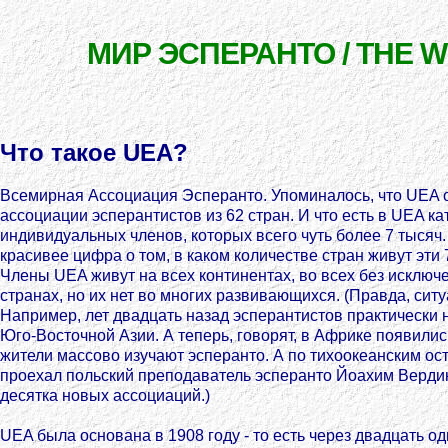
МИР ЭСПЕРАНТО / THE 
Что такое UEA?
Всемирная Ассоциация Эсперанто. Упоминалось, что UEA
ассоциации эсперантистов из 62 стран. И что есть в UEA ка
индивидуальных членов, которых всего чуть более 7 тысяч.
красивее цифра о том, в каком количестве стран живут эти 7
Члены UEA живут на всех континентах, во всех без исключ
странах, но их нет во многих развивающихся. (Правда, сит
Например, лет двадцать назад эсперантистов практически 
Юго-Восточной Азии. А теперь, говорят, в Африке появилис
жители массово изучают эсперанто. А по тихоокеанским о
проехал польский преподаватель эсперанто Йоахим Вердин 
десятка новых ассоциаций.)
UEA была основана в 1908 году - то есть через двадцать од